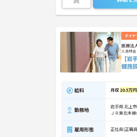
デイケ
医療法
人杏林会
【岩
健施
給料
月収
20.5万
岩手県 北上市
勤務地
ＪＲ東北本線
雇用形態
正社員(正職員