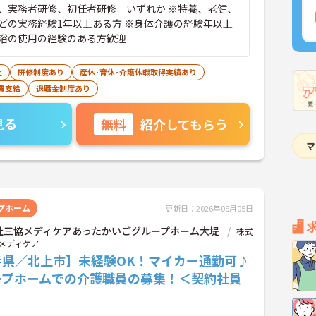
、実務者研修、初任者研修 いずれか ※特養、老健、
どの実務経験1年以上ある方 ※身体介護の経験年以上
浴の使用の経験のある方歓迎
上
研修制度あり
産休･育休･介護休暇取得実績あり
費支給
退職金制度あり
見る
無料
紹介してもらう
プホーム
更新日：2026年08月05日
社三協メディケアあったかいごグループホーム大堤
株式
メディケア
手県／北上市】未経験OK！マイカー通勤可♪
ープホームでの介護職員の募集！＜契約社員