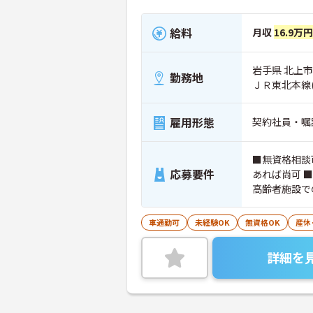
給料
月収
16.9万
岩手県 北上市 
勤務地
ＪＲ東北本線
雇用形態
契約社員・嘱
■無資格相談
応募要件
あれば尚可 
高齢者施設で
車通勤可
未経験OK
無資格OK
産休
詳細を