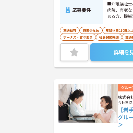
■介護福祉士
応募要件
病院、有老な
ある方、機械
車通勤可
残業少なめ
年間休日110日以
ボーナス・賞与あり
社会保険完備
交通
詳細を
グルー
株式会
会社三協
【岩
グル
＞