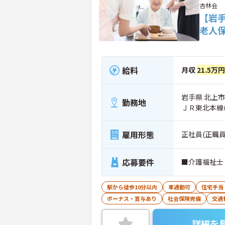
杏林会
【岩
老人
給料
月収
21.5万
岩手県 北上市
勤務地
ＪＲ東北本線
雇用形態
正社員(正職員
応募要件
■介護福祉士
駅から徒歩10分以内
車通勤可
住宅手当
ボーナス・賞与あり
社会保険完備
交通
詳細を