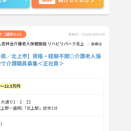
ア（通所リハ）
更新日：2026年08月05日
人杏林会介護老人保健施設 リハビリパーク北上
医療法
手県／北上市】資格・経験不問◎介護老人保
設で介護職員募集＜正社員＞
円～22.5万円
 大通り1‐1‐22
(上野－盛岡)「北上駅」徒歩1分
)