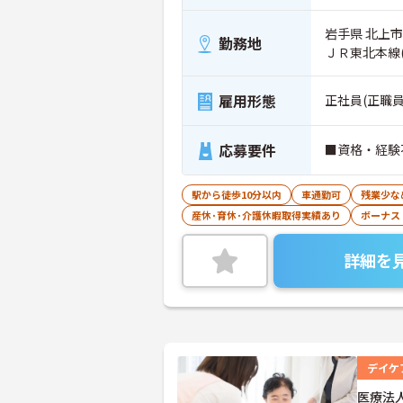
岩手県 北上市 
勤務地
ＪＲ東北本線
雇用形態
正社員(正職員
応募要件
■資格・経験
駅から徒歩10分以内
車通勤可
残業少な
産休･育休･介護休暇取得実績あり
ボーナス
詳細を
デイケ
医療法