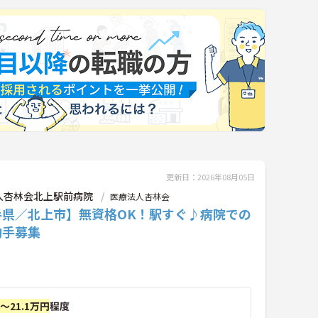
更新日：2026年08月05日
人杏林会北上駅前病院
医療法人杏林会
手県／北上市】無資格OK！駅すぐ♪病院での
助手募集
円～21.1万円
程度