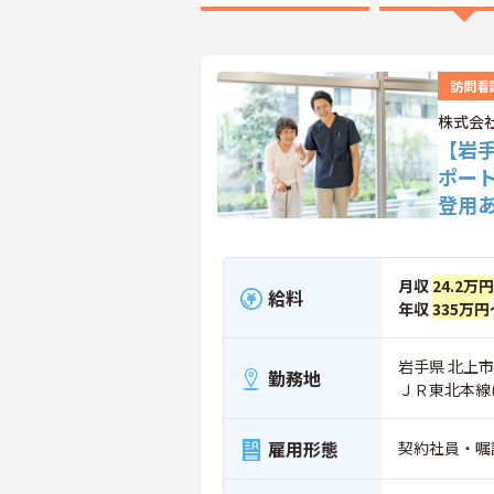
訪問看
株式会
【岩
ポー
登用
月収
24.2万円
給料
年収
335万円
岩手県 北上市 
勤務地
ＪＲ東北本線
雇用形態
契約社員・嘱