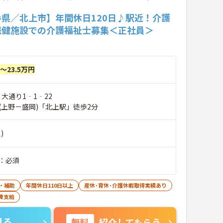
手県／北上市】年間休日120日♪駅近！介護
保健施設での介護福祉士募集＜正社員＞
円～23.5万円
 大通り1‐1‐22
(上野－盛岡)「北上駅」徒歩2分
)
：必須
・補助
年間休日110日以上
産休･育休･介護休暇取得実績あり
費支給
見る
無料
紹介してもらう