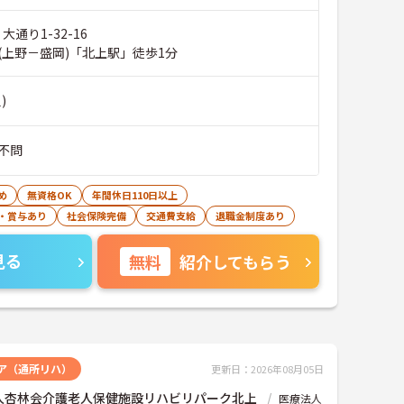
大通り1-32-16
(上野－盛岡)「北上駅」徒歩1分
)
不問
め
無資格OK
年間休日110日以上
・賞与あり
社会保険完備
交通費支給
退職金制度あり
見る
無料
紹介してもらう
ア（通所リハ）
更新日：2026年08月05日
人杏林会介護老人保健施設リハビリパーク北上
医療法人