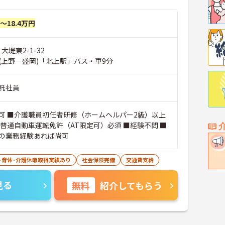
円～18.4万円
大堤東2-1-32
(上野－盛岡)「北上駅」バス・車9分
託社員
可 ■介護職員初任者研修（ホームヘルパー2級）以上
■普通自動車運転免許（AT限定可）必須 ■経験不問 ■
の業務経験あれば尚可
･育休･介護休暇取得実績あり
社会保険完備
交通費支給
見る
無料
紹介してもらう