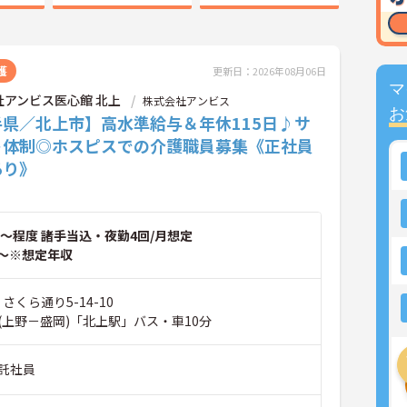
護
更新日：2026年08月06日
マ
社アンビス医心館 北上
株式会社アンビス
お
手県／北上市】高水準給与＆年休115日♪サ
ト体制◎ホスピスでの介護職員募集《正社員
あり》
～程度 諸手当込・夜勤4回/月想定
～※想定年収
さくら通り5-14-10
(上野－盛岡)「北上駅」バス・車10分
託社員