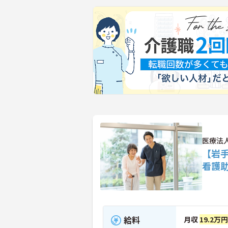
医療法
【岩
看護
給料
月収
19.2万