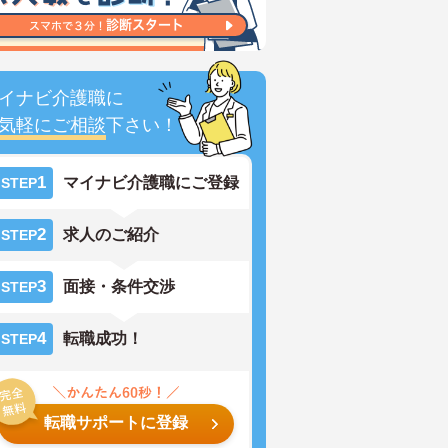
イナビ介護職に
気軽にご相談
下さい！
1
マイナビ介護職にご登録
STEP
2
求人のご紹介
STEP
3
面接・条件交渉
STEP
4
転職成功！
STEP
転職サポートに登録