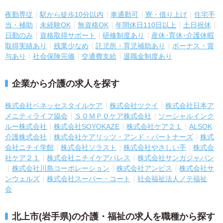
夜勤専従
駅から徒歩10分以内
車通勤可
寮・借り上げ
住宅手
当・補助
未経験OK
無資格OK
年間休日110日以上
土日祝休
日勤のみ
資格取得サポート
研修制度あり
産休･育休･介護休暇
取得実績あり
残業少なめ
託児所・育児補助あり
ボーナス・賞
与あり
社会保険完備
交通費支給
退職金制度あり
企業から介護の求人を探す
株式会社ベネッセスタイルケア
株式会社ツクイ
株式会社日本ア
メニティライフ協会
ＳＯＭＰＯケア株式会社
ソーシャルインク
ルー株式会社
株式会社SOYOKAZE
株式会社ケア２１
ALSOK
介護株式会社
株式会社ケアリッツ・アンド・パートナーズ
株式
会社ニチイ学館
株式会社ソラスト
株式会社やさしい手
株式会
社ケア２１
株式会社ニチイケアパレス
株式会社サンガジャパン
株式会社川島コーポレーション
株式会社アンビス
株式会社サ
ンウェルズ
株式会社スーパー・コート
社会福祉法人ノテ福祉
会
北上市(岩手県)の介護・福祉の求人を職種から探す