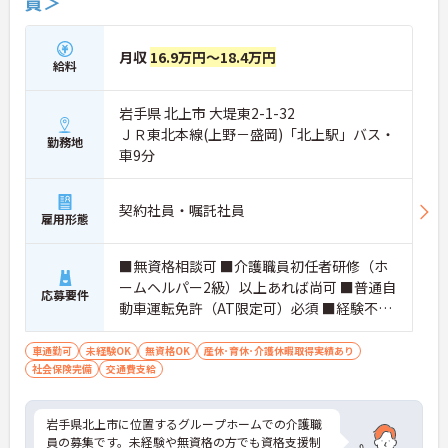
員＞
月収
16.9万円～18.4万円
給料
岩手県 北上市 大堤東2-1-32
ＪＲ東北本線(上野－盛岡)「北上駅」バス・
勤務地
車9分
契約社員・嘱託社員
雇用形態
■無資格相談可 ■介護職員初任者研修（ホ
ームヘルパー2級）以上あれば尚可 ■普通自
応募要件
動車運転免許（AT限定可）必須 ■経験不問
■高齢者施設での業務経験あれば尚可
車通勤可
未経験OK
無資格OK
産休･育休･介護休暇取得実績あり
社会保険完備
交通費支給
岩手県北上市に位置するグループホームでの介護職
員の募集です。未経験や無資格の方でも資格支援制