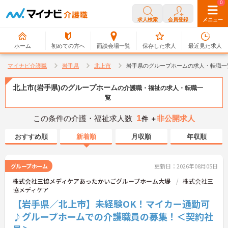
0
0
求人検索
会員登録
メニュー
ホーム
初めての方へ
面談会場一覧
保存した求人
最近見た求人
マイナビ介護職
岩手県
北上市
岩手県のグループホームの求人・転職一
北上市(岩手県)のグループホーム
の介護職・福祉の求人・転職一
覧
1
この条件の介護・福祉求人数
非公開求人
件 ＋
おすすめ順
新着順
月収順
年収順
グループホーム
更新日：2026年08月05日
株式会社三協メディケアあったかいごグループホーム大堤
株式会社三
協メディケア
【岩手県／北上市】未経験OK！マイカー通勤可
♪グループホームでの介護職員の募集！＜契約社