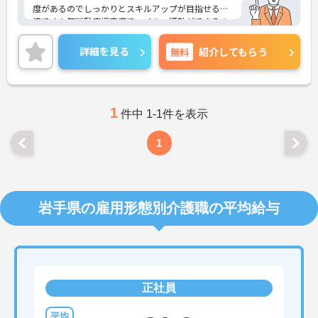
度があるのでしっかりとスキルアップが目指せる環
境です！無料駐車場完備でマイカー通勤ができるの
で便利です♪ご興味のある方はご面接のポイントお
伝えしますのでご気軽にお問い合わせください。
詳細を見る
無料
紹介してもらう
1
件中 1-1件を表示
1
岩手県の雇用形態別介護職の平均給与
正社員