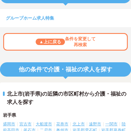
グループホーム求人特集
条件を変更して
▲上に戻る
再検索
他の条件で介護・福祉の求人を探す
北上市(岩手県)の近隣の市区町村から介護・福祉の
求人を探す
岩手県
盛岡市
宮古市
大船渡市
花巻市
北上市
遠野市
一関市
陸
前高田市
釜石市
二戸市
奥州市
岩手郡雫石町
岩手郡葛巻町