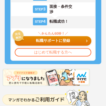
面接・条件交
3
STEP
渉
4
転職成功！
STEP
転職サポートに登録
はじめて転職する方へ