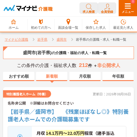
0
0
求人検索
会員登録
メニュー
ホーム
初めての方へ
面談会場一覧
保存した求人
最近見た求人
マイナビ介護職
岩手県
盛岡市
岩手県の介護職・求人・転職一覧
盛岡市(岩手県)
の介護職・福祉の求人・転職一覧
212
この条件の介護・福祉求人数
非公開求人
件 ＋
おすすめ順
新着順
月収順
年収順
特別養護老人ホーム（特養）
更新日：2026年08月06日
名称非公開 ※詳細はお問合せください
【岩手県／盛岡市】 《残業ほぼなし◎》特別養
護老人ホームでの介護職募集です
月収
14.1万円～22.0万円
程度（諸手当込