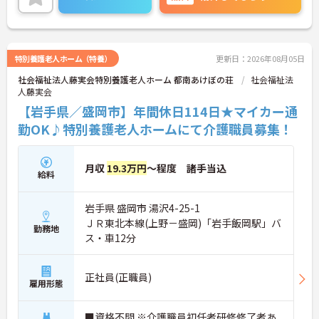
カリキュラムが整っており学び成長できる環境で
す。
ご興味のある方は面接対策ポイントなどお話致しま
すのでお気軽にお問い合わせください。
特別養護老人ホーム（特養）
更新日：2026年08月05日
社会福祉法人藤実会特別養護老人ホーム 都南あけぼの荘
社会福祉法
人藤実会
【岩手県／盛岡市】年間休日114日★マイカー通
勤OK♪特別養護老人ホームにて介護職員募集！
月収
19.3万円
～程度 諸手当込
給料
岩手県 盛岡市 湯沢4-25-1
ＪＲ東北本線(上野－盛岡)「岩手飯岡駅」バ
勤務地
ス・車12分
正社員(正職員)
雇用形態
■資格不問 ※介護職員初任者研修修了者あ