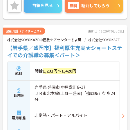
入社時研修はもちろん、サービス・職種ごとに研修
詳細を見る
無料
紹介してもらう
カリキュラムが整っており学び成長できる環境で
す。
ご興味のある方は面接対策ポイントなどお話致しま
すのでお気軽にお問い合わせください。
通所介護（デイサービス）
更新日：2026年08月05日
株式会社SOYOKAZE中屋敷ケアセンターそよ風
株式会社SOYOKAZE
【岩手県／盛岡市】福利厚生充実★ショートステ
イでの介護職の募集＜パート＞
時給
1,231円～1,420円
給料
岩手県 盛岡市 中屋敷町6-17
ＪＲ東北本線(上野－盛岡)「盛岡駅」徒歩24
勤務地
分
非常勤・パート・アルバイト
雇用形態