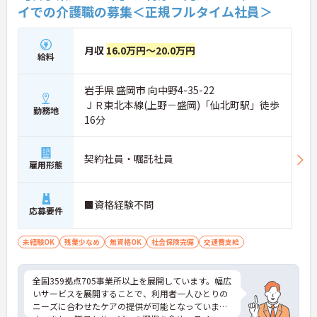
イでの介護職の募集＜正規フルタイム社員＞
月収
16.0万円～20.0万円
給料
岩手県 盛岡市 向中野4-35-22
ＪＲ東北本線(上野－盛岡)「仙北町駅」徒歩
勤務地
16分
契約社員・嘱託社員
雇用形態
■資格経験不問
応募要件
未経験OK
残業少なめ
無資格OK
社会保険完備
交通費支給
全国359拠点705事業所以上を展開しています。幅広
いサービスを展開することで、利用者一人ひとりの
ニーズに合わせたケアの提供が可能となっていま