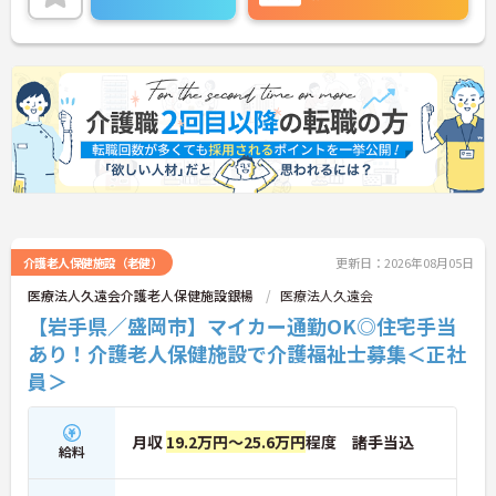
介護老人保健施設（老健）
更新日：2026年08月05日
医療法人久遠会介護老人保健施設銀楊
医療法人久遠会
【岩手県／盛岡市】マイカー通勤OK◎住宅手当
あり！介護老人保健施設で介護福祉士募集＜正社
員＞
月収
19.2万円～25.6万円
程度 諸手当込
給料