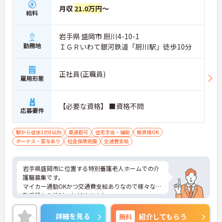
月収
21.0万円
～
給料
岩手県 盛岡市 厨川4-10-1
勤務地
ＩＧＲいわて銀河鉄道「厨川駅」徒歩10分
正社員(正職員)
雇用形態
【必要な資格】 ■資格不問
応募要件
駅から徒歩10分以内
車通勤可
住宅手当・補助
無資格OK
ボーナス・賞与あり
社会保険完備
交通費支給
岩手県盛岡市に位置する特別養護老人ホームでの介
護職募集です。
マイカー通勤OKかつ交通費支給ありなので様々な通
勤手段から検討いただけます♪
ご興味のある方はご面接のポイントお伝えしますの
でご気軽にお問合せください。
詳細を見る
無料
紹介してもらう