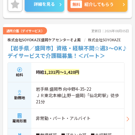
すので、お気軽にご連絡ください。
詳細を見る
無料
紹介してもらう
通所介護（デイサービス）
更新日：2026年08月05日
株式会社SOYOKAZE盛岡ケアセンターそよ風
株式会社SOYOKAZE
【岩手県／盛岡市】資格・経験不問☆週3～OK♪
デイサービスで介護職募集！＜パート＞
時給
1,231円～1,420円
給料
岩手県 盛岡市 向中野4-35-22
ＪＲ東北本線(上野－盛岡)「仙北町駅」徒歩
勤務地
21分
非常勤・パート・アルバイト
雇用形態