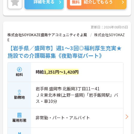
詳細を見る
無料
紹介してもらう
カリキュラムが整っており学び成長できる環境で
す。
ご興味のある方は面接対策ポイントなどお話致しま
すのでお気軽にお問い合わせください。
更新日：2026年08月05日
株式会社SOYOKAZE盛南ケアコミュニティそよ風
株式会社SOYOKAZ
E
【岩手県／盛岡市】週1～3回◎福利厚生充実★
施設での介護職募集《夜勤専従パート》
時給
1,251円～1,420円
給料
岩手県 盛岡市 北飯岡3丁目11－41
ＪＲ東北本線(上野－盛岡)「岩手飯岡駅」バ
勤務地
ス・車10分
非常勤・パート・アルバイト
雇用形態