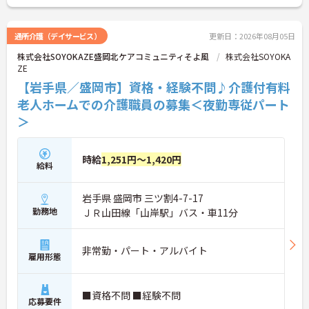
通所介護（デイサービス）
更新日：2026年08月05日
株式会社SOYOKAZE盛岡北ケアコミュニティそよ風
株式会社SOYOKA
ZE
【岩手県／盛岡市】資格・経験不問♪介護付有料
老人ホームでの介護職員の募集＜夜勤専従パート
＞
時給
1,251円～1,420円
給料
岩手県 盛岡市 三ツ割4-7-17
勤務地
ＪＲ山田線「山岸駅」バス・車11分
非常勤・パート・アルバイト
雇用形態
■資格不問 ■経験不問
応募要件