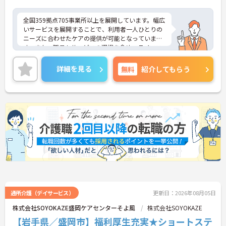
全国359拠点705事業所以上を展開しています。幅広
いサービスを展開することで、利用者一人ひとりの
ニーズに合わせたケアの提供が可能となっていま
す。また、職員もサービスの選択を含め、ライフス
タイルに合わせた働き方の選択肢が多くあります。
入社時研修はもちろん、サービス・職種ごとに研修
詳細を見る
無料
紹介してもらう
カリキュラムが整っており学び成長できる環境で
す。
ご興味のある方は面接対策ポイントなどお話致しま
すのでお気軽にお問い合わせください。
通所介護（デイサービス）
更新日：2026年08月05日
株式会社SOYOKAZE盛岡ケアセンターそよ風
株式会社SOYOKAZE
【岩手県／盛岡市】福利厚生充実★ショートステ