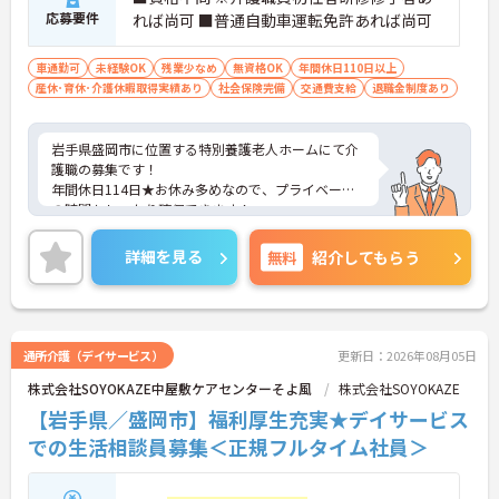
応募要件
れば尚可 ■普通自動車運転免許あれば尚可
車通勤可
未経験OK
残業少なめ
無資格OK
年間休日110日以上
産休･育休･介護休暇取得実績あり
社会保険完備
交通費支給
退職金制度あり
岩手県盛岡市に位置する特別養護老人ホームにて介
護職の募集です！
年間休日114日★お休み多めなので、プライベート
の時間もしっかり確保できます！
マイカー通勤OKなので、通勤も楽々です♪
福利厚生が整っておりますので安心して就業してい
詳細を見る
無料
紹介してもらう
ただけます。
ご確認お願い致します。
通所介護（デイサービス）
更新日：2026年08月05日
株式会社SOYOKAZE中屋敷ケアセンターそよ風
株式会社SOYOKAZE
【岩手県／盛岡市】福利厚生充実★デイサービス
での生活相談員募集＜正規フルタイム社員＞