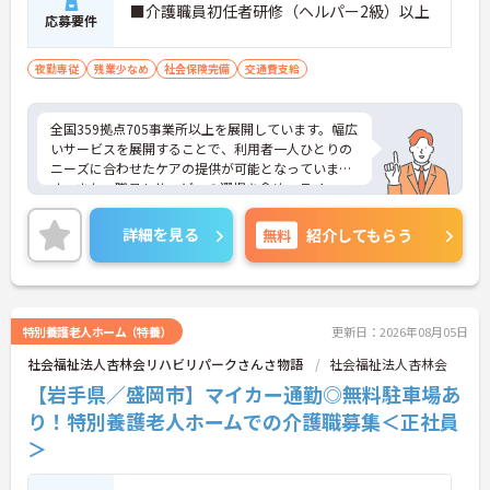
■介護職員初任者研修（ヘルパー2級）以上
応募要件
夜勤専従
残業少なめ
社会保険完備
交通費支給
全国359拠点705事業所以上を展開しています。幅広
いサービスを展開することで、利用者一人ひとりの
ニーズに合わせたケアの提供が可能となっていま
す。また、職員もサービスの選択を含め、ライフス
タイルに合わせた働き方の選択肢が多くあります。
入社時研修はもちろん、サービス・職種ごとに研修
詳細を見る
無料
紹介してもらう
カリキュラムが整っており学び成長できる環境で
す。
ご興味のある方は面接対策ポイントなどお話致しま
すのでお気軽にお問い合わせください。
特別養護老人ホーム（特養）
更新日：2026年08月05日
社会福祉法人杏林会リハビリパークさんさ物語
社会福祉法人杏林会
【岩手県／盛岡市】マイカー通勤◎無料駐車場あ
り！特別養護老人ホームでの介護職募集＜正社員
＞