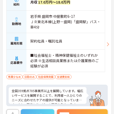
月収
17.0万円～18.0万円
給料
岩手県 盛岡市 中屋敷町6-17
ＪＲ東北本線(上野－盛岡)「盛岡駅」バス・
勤務地
車4分
契約社員・嘱託社員
雇用形態
■社会福祉士・精神保健福祉士のいずれか
必須 ※生活相談員業務または介護業務のご
応募要件
経験が必須
残業少なめ
日勤のみ
社会保険完備
交通費支給
全国359拠点705事業所以上を展開しています。幅広
いサービスを展開することで、利用者一人ひとりの
ニーズに合わせたケアの提供が可能となっていま
す。また、職員もサービスの選択を含め、ライフス
タイルに合わせた働き方の選択肢が多くあります。
入社時研修はもちろん、サービス・職種ごとに研修