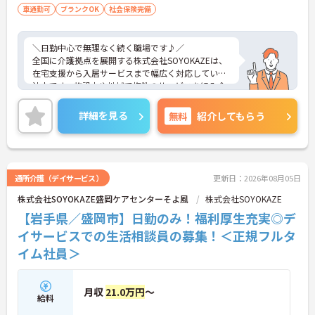
車通勤可
ブランクOK
社会保険完備
＼日勤中心で無理なく続く職場です♪／
全国に介護拠点を展開する株式会社SOYOKAZEは、
在宅支援から入居サービスまで幅広く対応している
法人です。施設内や地域で複数のサービスを組み合
わせながら、高齢者の生活を総合的に支える体制を
大切にしています。多職種での情報共有もしっかり
詳細を見る
無料
紹介してもらう
しており、ケアマネジャーとして全体像を見ながら
関われるのが魅力です。働き方は「日勤中心×残業
少なめ」で、生活リズムを整えやすい環境。研修や
フォロー体制も整っているため、ブランクのある方
も安心してスタートできる職場です。
通所介護（デイサービス）
更新日：2026年08月05日
株式会社SOYOKAZE盛岡ケアセンターそよ風
株式会社SOYOKAZE
■ 「日勤だけ」で整う安定ワーク♪
【岩手県／盛岡市】日勤のみ！福利厚生充実◎デ
生活リズムを大切にしたい方にピッタリです。
イサービスでの生活相談員の募集！＜正規フルタ
・「8:30～17:30の日勤固定」で規則正しく勤務
イム社員＞
・残業はほぼなしでメリハリのある働き方
・週3日～相談OKで無理なくスタート可能
→無理なく長く働きやすい環境になっています
月収
21.0万円
～
給料
■ プライベートも安心の柔軟な環境♪