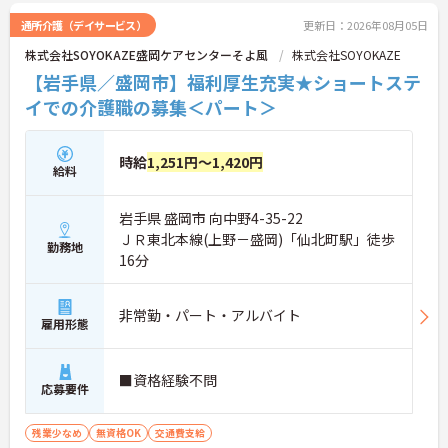
通所介護（デイサービス）
更新日：2026年08月05日
株式会社SOYOKAZE盛岡ケアセンターそよ風
株式会社SOYOKAZE
【岩手県／盛岡市】福利厚生充実★ショートステ
イでの介護職の募集＜パート＞
時給
1,251円～1,420円
給料
岩手県 盛岡市 向中野4-35-22
ＪＲ東北本線(上野－盛岡)「仙北町駅」徒歩
勤務地
16分
非常勤・パート・アルバイト
雇用形態
■資格経験不問
応募要件
残業少なめ
無資格OK
交通費支給