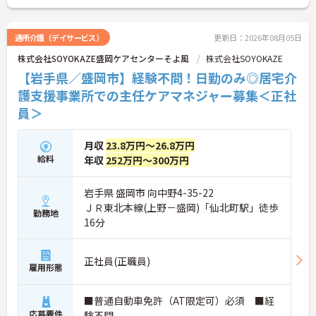
さい！
通所介護（デイサービス）
更新日：2026年08月05日
株式会社SOYOKAZE盛岡ケアセンターそよ風
株式会社SOYOKAZE
【岩手県／盛岡市】経験不問！日勤のみ◎居宅介
護支援事業所での主任ケアマネジャー募集＜正社
員＞
月収
23.8万円～26.8万円
給料
年収
252万円～300万円
岩手県 盛岡市 向中野4-35-22
ＪＲ東北本線(上野－盛岡)「仙北町駅」徒歩
勤務地
16分
正社員(正職員)
雇用形態
■普通自動車免許（AT限定可）必須 ■経
応募要件
験不問