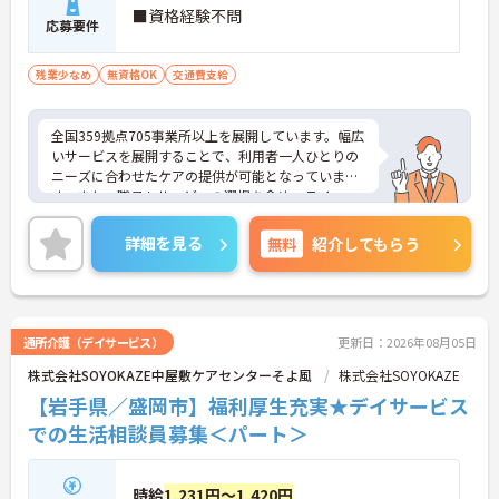
■資格経験不問
応募要件
残業少なめ
無資格OK
交通費支給
全国359拠点705事業所以上を展開しています。幅広
いサービスを展開することで、利用者一人ひとりの
ニーズに合わせたケアの提供が可能となっていま
す。また、職員もサービスの選択を含め、ライフス
タイルに合わせた働き方の選択肢が多くあります。
入社時研修はもちろん、サービス・職種ごとに研修
詳細を見る
無料
紹介してもらう
カリキュラムが整っており学び成長できる環境で
す。
ご興味のある方は面接対策ポイントなどお話致しま
すのでお気軽にお問い合わせください。
通所介護（デイサービス）
更新日：2026年08月05日
株式会社SOYOKAZE中屋敷ケアセンターそよ風
株式会社SOYOKAZE
【岩手県／盛岡市】福利厚生充実★デイサービス
での生活相談員募集＜パート＞
時給
1,231円～1,420円