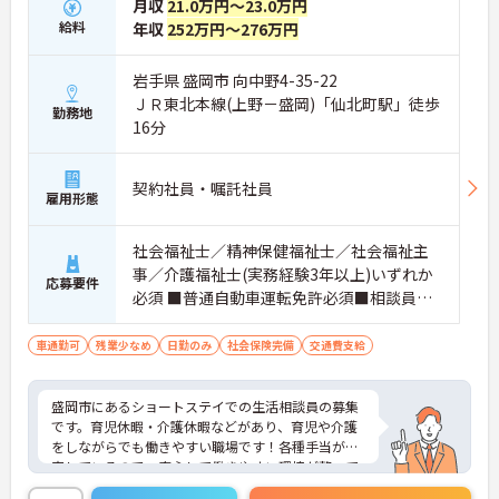
月収
21.0万円～23.0万円
給料
年収
252万円～276万円
岩手県 盛岡市 向中野4-35-22
ＪＲ東北本線(上野－盛岡)「仙北町駅」徒歩
勤務地
16分
契約社員・嘱託社員
雇用形態
社会福祉士／精神保健福祉士／社会福祉主
事／介護福祉士(実務経験3年以上)いずれか
応募要件
必須 ■普通自動車運転免許必須■相談員業
務経験もしくは介護業務経験(年数不問)必須
車通勤可
残業少なめ
日勤のみ
社会保険完備
交通費支給
盛岡市にあるショートステイでの生活相談員の募集
です。育児休暇・介護休暇などがあり、育児や介護
をしながらでも働きやすい職場です！各種手当が充
実しているので、安心して働きやすい環境が整って
います♪ご興味ある方は面接ポイントをお伝えしま