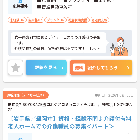
■無資格可 ■ブランク可 ■未経験可
応募要件
■普通自動車免許
未経験OK
無資格OK
ブランクOK
社会保険完備
交通費支給
岩手県盛岡市にあるデイサービスでの介護職の募集
です。
介護や福祉の資格、実務経験は不問です！ しっか
りとサポートがあるのでご安心ください♪
また食事補助、定期健康診断など、働きやすい手当
や福利厚生が整っています☆
詳細を見る
無料
紹介してもらう
ご興味のある方には、面接対策ポイントなど、さら
に詳細をお話しいたしますのでお気軽にご相談くだ
さい！
通所介護（デイサービス）
更新日：2026年08月05日
株式会社SOYOKAZE盛岡北ケアコミュニティそよ風
株式会社SOYOKA
ZE
【岩手県／盛岡市】資格・経験不問♪介護付有料
老人ホームでの介護職員の募集＜パート＞