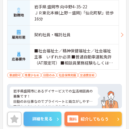
家庭との両立も視野に入れた働き方が可能です。
岩手県 盛岡市 向中野4-35-22
・夜勤なしで体への負担を軽減
ＪＲ東北本線(上野－盛岡)「仙北町駅」徒歩
・産前産後休暇・育児休暇あり
勤務地
16分
・勤務日数や土日の働き方も相談OK
→ライフスタイルに合わせた働き方ができます
契約社員・嘱託社員
■ ブランクOK！安心スタート体制♪
雇用形態
「久しぶりの現場復帰」でも無理なく慣れます。
■社会福祉士／精神保健福祉士／社会福祉
・研修制度で基礎からしっかり確認
・先輩スタッフが丁寧にフォロー
主事 いずれか必須 ■普通自動車運転免許
応募要件
・経験に応じて段階的に業務スタート
（AT限定可） ■相談員業務経験もしくは介
→安心してステップアップできる環境です
護業務経験(年数不問)
車通勤可
残業少なめ
日勤のみ
社会保険完備
交通費支給
■ 地域を支えるやりがいある仕事♪
高齢者ケアの中心として活躍できます。
岩手県盛岡市にあるデイサービスでの生活相談員の
・ケアマネ業務と生活支援を一体的に実施
募集です！
・多職種と連携して利用者様をサポート
日勤のお仕事なのでプライベートと両立がしやすく
・地域の介護インフラとして重要な役割
育児中の方にもおすすめの求人です。
→やりがいを感じながら働けるポジションです
全国に複数施設を運営している法人で安定性もあ
り、福利厚生も充実しています◎
詳細を見る
無料
紹介してもらう
ご興味のある方には、面接対策ポイントなど、さら
に詳細をお話しいたしますのでお気軽にご相談くだ