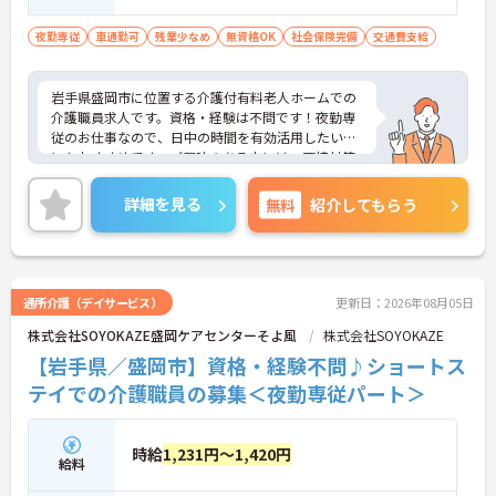
夜勤専従
車通勤可
残業少なめ
無資格OK
社会保険完備
交通費支給
岩手県盛岡市に位置する介護付有料老人ホームでの
介護職員求人です。資格・経験は不問です！夜勤専
従のお仕事なので、日中の時間を有効活用したい方
にもおすすめです。ご興味のある方には、面接対策
ポイント等、さらに詳細をお話ししますのでお気軽
にご相談ください！
詳細を見る
無料
紹介してもらう
通所介護（デイサービス）
更新日：2026年08月05日
株式会社SOYOKAZE盛岡ケアセンターそよ風
株式会社SOYOKAZE
【岩手県／盛岡市】資格・経験不問♪ショートス
テイでの介護職員の募集＜夜勤専従パート＞
時給
1,231円～1,420円
給料