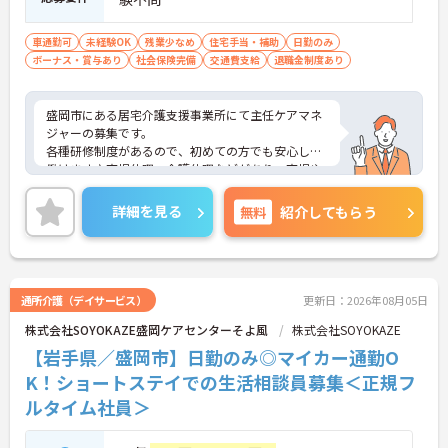
車通勤可
未経験OK
残業少なめ
住宅手当・補助
日勤のみ
ボーナス・賞与あり
社会保険完備
交通費支給
退職金制度あり
盛岡市にある居宅介護支援事業所にて主任ケアマネ
ジャーの募集です。
各種研修制度があるので、初めての方でも安心して
働けます♪育児休暇・介護休暇などがあり、育児や
介護をしながらでも働きやすい職場です！ご興味あ
る方は面接ポイントをお伝えしますので、お気軽に
詳細を見る
無料
紹介してもらう
ご連絡ください。
通所介護（デイサービス）
更新日：2026年08月05日
株式会社SOYOKAZE盛岡ケアセンターそよ風
株式会社SOYOKAZE
【岩手県／盛岡市】日勤のみ◎マイカー通勤O
K！ショートステイでの生活相談員募集＜正規フ
ルタイム社員＞