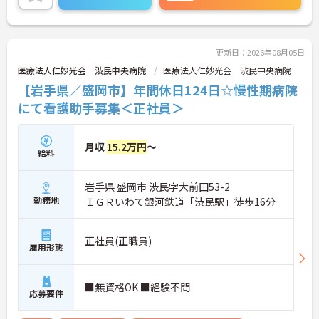
更新日：2026年08月05日
医療法人仁妙光会 渋民中央病院
医療法人仁妙光会 渋民中央病院
【岩手県／盛岡市】年間休日124日☆慢性期病院
にて看護助手募集＜正社員＞
月収
15.2万円
～
給料
岩手県 盛岡市 渋民字大前田53-2
勤務地
ＩＧＲいわて銀河鉄道「渋民駅」徒歩16分
正社員(正職員)
雇用形態
■無資格OK ■経験不問
応募要件