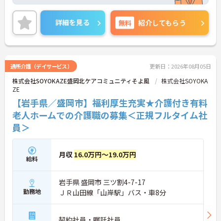
す。また、職員もサービスの選択を含め、ライフス
タイルに合わせた働き方の選択肢が多くあります。
入社時研修はもちろん、サービス・職種ごとに研修
詳細を見る
無料
紹介してもらう
カリキュラムが整っており学び成長できる環境で
す。
ご興味のある方は面接対策ポイントなどお話致しま
すのでお気軽にお問い合わせください。
通所介護（デイサービス）
更新日：2026年08月05日
株式会社SOYOKAZE盛岡北ケアコミュニティそよ風
株式会社SOYOKA
ZE
【岩手県／盛岡市】福利厚生充実★介護付き有料
老人ホームでの介護職の募集＜正規フルタイム社
員＞
月収
16.0万円～19.0万円
給料
岩手県 盛岡市 三ツ割4-7-17
勤務地
ＪＲ山田線「山岸駅」バス・車8分
契約社員・嘱託社員