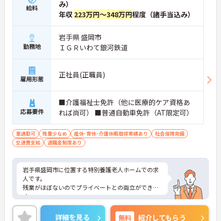
み）
給料
年収
223万円～348万円
程度（諸手当込み）
岩手県 盛岡市
勤務地
ＩＧＲいわて銀河鉄道
正社員(正職員)
雇用形態
■介護福祉士免許（他に医療的ケア資格あ
応募要件
れば尚可） ■普通自動車免許（AT限定可）
車通勤可
残業少なめ
産休･育休･介護休暇取得実績あり
社会保険完備
交通費支給
退職金制度あり
岩手県盛岡市に位置する特別養護老人ホームでの求
人です。
残業がほぼないのでプライベートとの両立ができま
す。
ご興味のある方はお気軽にお問い合わせ下さい。
詳細を見る
無料
紹介してもらう