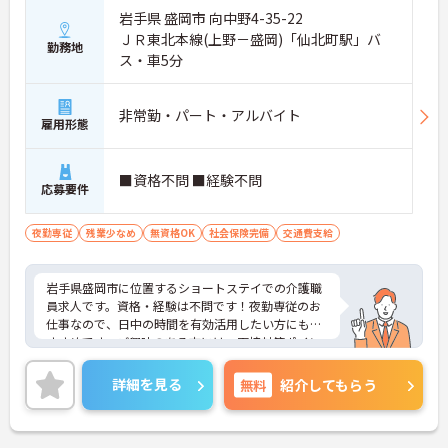
岩手県 盛岡市 向中野4-35-22
ＪＲ東北本線(上野－盛岡)「仙北町駅」バ
勤務地
ス・車5分
非常勤・パート・アルバイト
雇用形態
■資格不問 ■経験不問
応募要件
夜勤専従
残業少なめ
無資格OK
社会保険完備
交通費支給
岩手県盛岡市に位置するショートステイでの介護職
員求人です。資格・経験は不問です！夜勤専従のお
仕事なので、日中の時間を有効活用したい方にもお
すすめです。ご興味のある方には、面接対策ポイン
ト等、さらに詳細をお話ししますのでお気軽にご相
談ください！
詳細を見る
無料
紹介してもらう