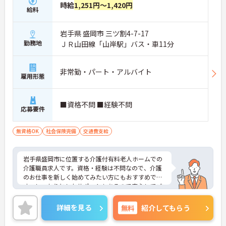
時給
1,251円～1,420円
給料
岩手県 盛岡市 三ツ割4-7-17
勤務地
ＪＲ山田線「山岸駅」バス・車11分
非常勤・パート・アルバイト
雇用形態
■資格不問 ■経験不問
応募要件
無資格OK
社会保険完備
交通費支給
岩手県盛岡市に位置する介護付有料老人ホームでの
介護職員求人です。資格・経験は不問なので、介護
のお仕事を新しく始めてみたい方にもおすすめで
す。しっかりとしたサポートもあるので安心してご
就業していただけます。ご興味のある方には、面接
対策ポイント等、さらに詳細をお話ししますのでお
詳細を見る
無料
紹介してもらう
気軽にご相談ください！