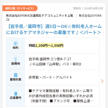
お気軽にご連絡ください。
通所介護（デイサービス）
更新日：2026年08月05日
株式会社SOYOKAZE盛岡北ケアコミュニティそよ風
株式会社SOYOKA
ZE
【岩手県／盛岡市】週3日～OK☆有料老人ホーム
におけるケアマネジャーの募集です♪＜パート＞
時給
1,300円～1,500円
給料
岩手県 盛岡市 三ツ割4-7-17
勤務地
ＪＲ山田線「山岸駅」バス・車8分
非常勤・パート・アルバイト
雇用形態
■ケアマネ業務経験・有料老人ホーム等で
の計画作成担当者の実務経験いずれか必須
応募要件
（年数不問） ■ブランク可 ■業務上運転
あり