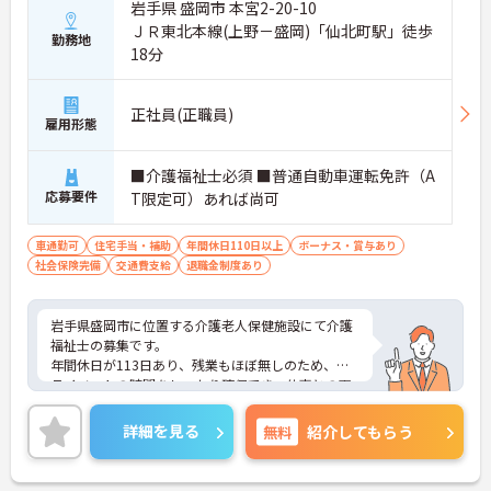
岩手県 盛岡市 本宮2-20-10
ＪＲ東北本線(上野－盛岡)「仙北町駅」徒歩
勤務地
18分
正社員(正職員)
雇用形態
■介護福祉士必須 ■普通自動車運転免許（A
応募要件
T限定可）あれば尚可
車通勤可
住宅手当・補助
年間休日110日以上
ボーナス・賞与あり
社会保険完備
交通費支給
退職金制度あり
岩手県盛岡市に位置する介護老人保健施設にて介護
福祉士の募集です。
年間休日が113日あり、残業もほぼ無しのため、プ
ライベートの時間をしっかり確保でき、仕事との両
立がしやすい職場です◎
また、昇給と計3.90ヵ月分の賞与実績があり、あな
詳細を見る
無料
紹介してもらう
たの頑張りがしっかり評価され、やりがいを持って
お仕事ができます！
ご興味ある方は面接ポイントをお伝えしますので、