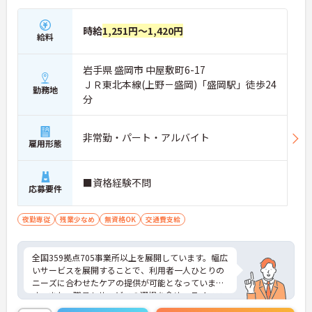
時給
1,251円～1,420円
給料
岩手県 盛岡市 中屋敷町6-17
ＪＲ東北本線(上野－盛岡)「盛岡駅」徒歩24
勤務地
分
非常勤・パート・アルバイト
雇用形態
■資格経験不問
応募要件
夜勤専従
残業少なめ
無資格OK
交通費支給
全国359拠点705事業所以上を展開しています。幅広
いサービスを展開することで、利用者一人ひとりの
ニーズに合わせたケアの提供が可能となっていま
す。また、職員もサービスの選択を含め、ライフス
タイルに合わせた働き方の選択肢が多くあります。