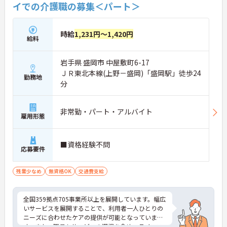
イでの介護職の募集＜パート＞
時給
1,231円～1,420円
給料
岩手県 盛岡市 中屋敷町6-17
ＪＲ東北本線(上野－盛岡)「盛岡駅」徒歩24
勤務地
分
非常勤・パート・アルバイト
雇用形態
■資格経験不問
応募要件
残業少なめ
無資格OK
交通費支給
全国359拠点705事業所以上を展開しています。幅広
いサービスを展開することで、利用者一人ひとりの
ニーズに合わせたケアの提供が可能となっていま
す。また、職員もサービスの選択を含め、ライフス