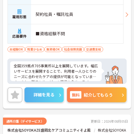
契約社員・嘱託社員
雇用形態
■資格経験不問
応募要件
未経験OK
残業少なめ
無資格OK
社会保険完備
交通費支給
全国359拠点705事業所以上を展開しています。幅広
いサービスを展開することで、利用者一人ひとりの
ニーズに合わせたケアの提供が可能となっていま
す。また、職員もサービスの選択を含め、ライフス
タイルに合わせた働き方の選択肢が多くあります。
入社時研修はもちろん、サービス・職種ごとに研修
詳細を見る
無料
紹介してもらう
カリキュラムが整っており学び成長できる環境で
す。
ご興味のある方は面接対策ポイントなどお話致しま
すのでお気軽にお問い合わせください。
通所介護（デイサービス）
更新日：2026年08月05日
株式会社SOYOKAZE盛岡北ケアコミュニティそよ風
株式会社SOYOKA