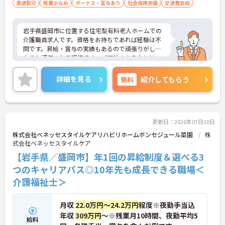
車通勤可
残業少なめ
ボーナス・賞与あり
社会保険完備
交通費支給
岩手県盛岡市に位置する住宅型有料老人ホームでの
介護職員求人です。資格をお持ちであれば経験は不
問です。昇給・賞与の実績もあるので頑張りがしっ
かりと評価される環境です。ご興味のある方には、
面接対策ポイント等、さらに詳細をお話ししますの
でお気軽にご相談ください！
詳細を見る
無料
紹介してもらう
更新日：2026年07月10日
株式会社ベネッセスタイルケアリハビリホームボンセジュール菜園
株
式会社ベネッセスタイルケア
【岩手県／盛岡市】年1回の昇給制度＆選べる3
つのキャリアパス◎10年先も成長できる職場＜
介護福祉士＞
月収
22.0万円～24.2万円
程度※夜勤手当込
年収
309万円
～※残業月10時間、夜勤平均5
給料