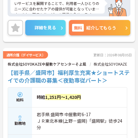
いサービスを展開することで、利用者一人ひとりの
ニーズに合わせたケアの提供が可能となっていま
す。また、職員もサービスの選択を含め、ライフス
タイルに合わせた働き方の選択肢が多くあります。
入社時研修はもちろん、サービス・職種ごとに研修
詳細を見る
無料
紹介してもらう
カリキュラムが整っており学び成長できる環境で
す。
ご興味のある方は面接対策ポイントなどお話致しま
すのでお気軽にお問い合わせください。
通所介護（デイサービス）
更新日：2026年08月05日
株式会社SOYOKAZE中屋敷ケアセンターそよ風
株式会社SOYOKAZE
【岩手県／盛岡市】福利厚生充実★ショートステ
イでの介護職の募集＜夜勤専従パート＞
時給
1,251円～1,420円
給料
岩手県 盛岡市 中屋敷町6-17
ＪＲ東北本線(上野－盛岡)「盛岡駅」徒歩24
勤務地
分