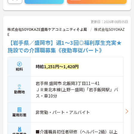
ご確認お願い致します。
更新日：2026年08月05日
株式会社SOYOKAZE盛南ケアコミュニティそよ風
株式会社SOYOKAZ
E
【岩手県／盛岡市】週1～3回◎福利厚生充実★
施設での介護職募集《夜勤専従パート》
時給
1,251円～1,420円
給料
岩手県 盛岡市 北飯岡3丁目11－41
ＪＲ東北本線(上野－盛岡)「岩手飯岡駅」バ
勤務地
ス・車10分
非常勤・パート・アルバイト
雇用形態
■介護職員初任者研修（ヘルパー2級）以上