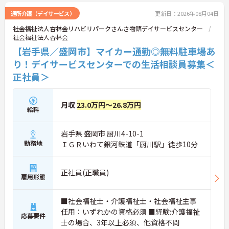
通所介護（デイサービス）
更新日：2026年08月04日
社会福祉法人杏林会リハビリパークさんさ物語デイサービスセンター
社会福祉法人杏林会
【岩手県／盛岡市】マイカー通勤◎無料駐車場あ
り！デイサービスセンターでの生活相談員募集＜
正社員＞
月収
23.0万円～26.8万円
給料
岩手県 盛岡市 厨川4-10-1
勤務地
ＩＧＲいわて銀河鉄道「厨川駅」徒歩10分
正社員(正職員)
雇用形態
■社会福祉士・介護福祉士・社会福祉主事
任用：いずれかの資格必須 ■経験:介護福祉
応募要件
士の場合、3年以上必須、他資格不問