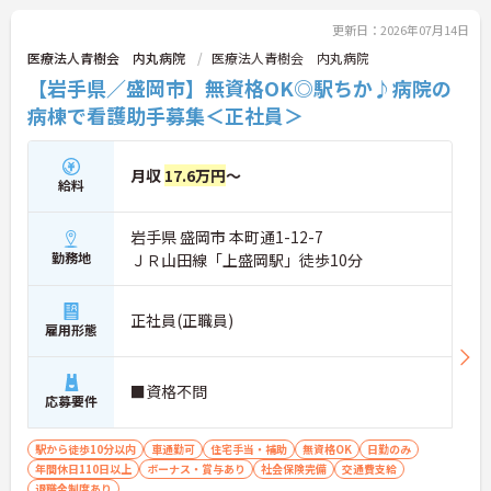
更新日：2026年07月14日
医療法人青樹会 内丸病院
医療法人青樹会 内丸病院
【岩手県／盛岡市】無資格OK◎駅ちか♪病院の
病棟で看護助手募集＜正社員＞
月収
17.6万円
～
給料
岩手県 盛岡市 本町通1-12-7
勤務地
ＪＲ山田線「上盛岡駅」徒歩10分
正社員(正職員)
雇用形態
■資格不問
応募要件
駅から徒歩10分以内
車通勤可
住宅手当・補助
無資格OK
日勤のみ
年間休日110日以上
ボーナス・賞与あり
社会保険完備
交通費支給
退職金制度あり