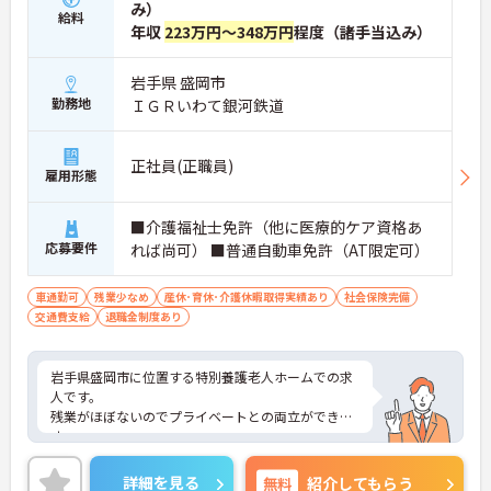
み）
給料
年収
223万円～348万円
程度（諸手当込み）
岩手県 盛岡市
勤務地
ＩＧＲいわて銀河鉄道
正社員(正職員)
雇用形態
■介護福祉士免許（他に医療的ケア資格あ
応募要件
れば尚可） ■普通自動車免許（AT限定可）
車通勤可
残業少なめ
産休･育休･介護休暇取得実績あり
社会保険完備
交通費支給
退職金制度あり
岩手県盛岡市に位置する特別養護老人ホームでの求
人です。
残業がほぼないのでプライベートとの両立ができま
す。
ご興味のある方はお気軽にお問い合わせ下さい。
詳細を見る
無料
紹介してもらう