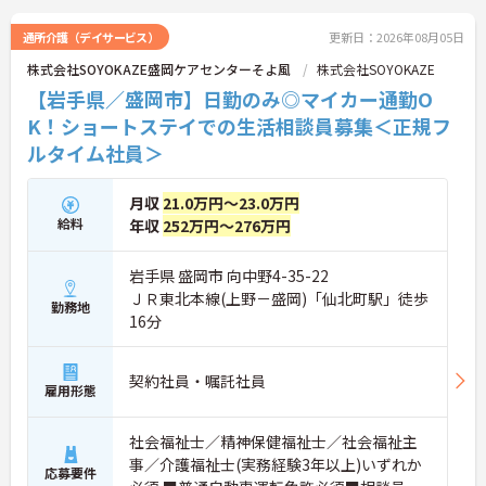
お気軽にご連絡ください。
通所介護（デイサービス）
更新日：2026年08月05日
株式会社SOYOKAZE盛岡ケアセンターそよ風
株式会社SOYOKAZE
【岩手県／盛岡市】日勤のみ◎マイカー通勤O
K！ショートステイでの生活相談員募集＜正規フ
ルタイム社員＞
月収
21.0万円～23.0万円
給料
年収
252万円～276万円
岩手県 盛岡市 向中野4-35-22
ＪＲ東北本線(上野－盛岡)「仙北町駅」徒歩
勤務地
16分
契約社員・嘱託社員
雇用形態
社会福祉士／精神保健福祉士／社会福祉主
事／介護福祉士(実務経験3年以上)いずれか
応募要件