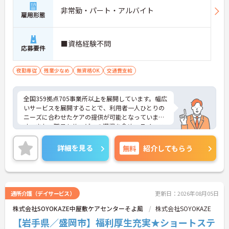
非常勤・パート・アルバイト
雇用形態
■資格経験不問
応募要件
夜勤専従
残業少なめ
無資格OK
交通費支給
全国359拠点705事業所以上を展開しています。幅広
いサービスを展開することで、利用者一人ひとりの
ニーズに合わせたケアの提供が可能となっていま
す。また、職員もサービスの選択を含め、ライフス
タイルに合わせた働き方の選択肢が多くあります。
入社時研修はもちろん、サービス・職種ごとに研修
詳細を見る
無料
紹介してもらう
カリキュラムが整っており学び成長できる環境で
す。
ご興味のある方は面接対策ポイントなどお話致しま
すのでお気軽にお問い合わせください。
通所介護（デイサービス）
更新日：2026年08月05日
株式会社SOYOKAZE中屋敷ケアセンターそよ風
株式会社SOYOKAZE
【岩手県／盛岡市】福利厚生充実★ショートステ