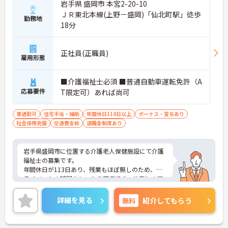
岩手県 盛岡市 本宮2-20-10
ＪＲ東北本線(上野－盛岡)「仙北町駅」徒歩
勤務地
18分
正社員(正職員)
雇用形態
■介護福祉士必須 ■普通自動車運転免許（A
応募要件
T限定可）あれば尚可
車通勤可
住宅手当・補助
年間休日110日以上
ボーナス・賞与あり
社会保険完備
交通費支給
退職金制度あり
岩手県盛岡市に位置する介護老人保健施設にて介護
福祉士の募集です。
年間休日が113日あり、残業もほぼ無しのため、プ
ライベートの時間をしっかり確保でき、仕事との両
立がしやすい職場です◎
また、昇給と計3.90ヵ月分の賞与実績があり、あな
詳細を見る
無料
紹介してもらう
たの頑張りがしっかり評価され、やりがいを持って
お仕事ができます！
ご興味ある方は面接ポイントをお伝えしますので、