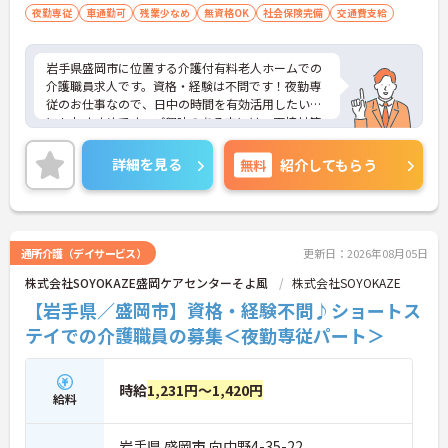
夜勤専従
車通勤可
残業少なめ
無資格OK
社会保険完備
交通費支給
岩手県盛岡市に位置する介護付有料老人ホームでの
介護職員求人です。資格・経験は不問です！夜勤専
従のお仕事なので、日中の時間を有効活用したい方
にもおすすめです。ご興味のある方には、面接対策
ポイント等、さらに詳細をお話ししますのでお気軽
にご相談ください！
詳細を見る
無料
紹介してもらう
通所介護（デイサービス）
更新日：2026年08月05日
株式会社SOYOKAZE盛岡ケアセンターそよ風
株式会社SOYOKAZE
【岩手県／盛岡市】資格・経験不問♪ショートス
テイでの介護職員の募集＜夜勤専従パート＞
時給
1,231円～1,420円
給料
岩手県 盛岡市 向中野4-35-22