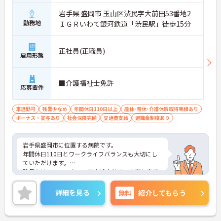
岩手県 盛岡市 玉山区渋民字大前田53番地2
勤務地
ＩＧＲいわて銀河鉄道「渋民駅」徒歩15分
正社員(正職員)
雇用形態
■介護福祉士免許
応募要件
車通勤可
残業少なめ
年間休日110日以上
産休･育休･介護休暇取得実績あり
ボーナス・賞与あり
社会保険完備
交通費支給
退職金制度あり
岩手県盛岡市に位置する病院です。
年間休日110日とワークライフバランスも大切にし
ていただけます。
院長をはじめ、スタッフ同士協力的で、仕事と家庭
の両立にも理解があるため長く安心してご就業いた
だけます。
詳細を見る
無料
紹介してもらう
ご興味のある方は是非お気軽にお問い合わせくださ
い。