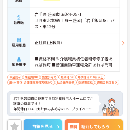
給料
岩手県 盛岡市 湯沢4-25-1
ＪＲ東北本線(上野－盛岡)「岩手飯岡駅」バ
勤務地
ス・車12分
正社員(正職員)
雇用形態
■資格不問 ※介護職員初任者研修修了者あ
応募要件
れば尚可 ■普通自動車運転免許あれば尚可
車通勤可
未経験OK
残業少なめ
無資格OK
年間休日110日以上
産休･育休･介護休暇取得実績あり
社会保険完備
交通費支給
退職金制度あり
岩手県盛岡市に位置する特別養護老人ホームにて介
護職の募集です！
年間休日114日★お休み多めなので、プライベート
の時間もしっかり確保できます！
マイカー通勤OKなので、通勤も楽々です♪
福利厚生が整っておりますので安心して就業してい
詳細を見る
無料
紹介してもらう
ただけます。