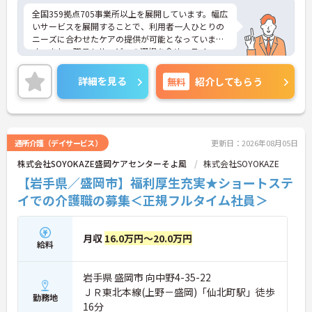
全国359拠点705事業所以上を展開しています。幅広
いサービスを展開することで、利用者一人ひとりの
ニーズに合わせたケアの提供が可能となっていま
す。また、職員もサービスの選択を含め、ライフス
タイルに合わせた働き方の選択肢が多くあります。
入社時研修はもちろん、サービス・職種ごとに研修
詳細を見る
無料
紹介してもらう
カリキュラムが整っており学び成長できる環境で
す。
ご興味のある方は面接対策ポイントなどお話致しま
すのでお気軽にお問い合わせください。
通所介護（デイサービス）
更新日：2026年08月05日
株式会社SOYOKAZE盛岡ケアセンターそよ風
株式会社SOYOKAZE
【岩手県／盛岡市】福利厚生充実★ショートステ
イでの介護職の募集＜正規フルタイム社員＞
月収
16.0万円～20.0万円
給料
岩手県 盛岡市 向中野4-35-22
ＪＲ東北本線(上野－盛岡)「仙北町駅」徒歩
勤務地
16分