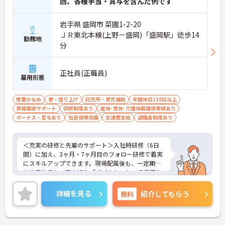
回、各種手当・賞与を含んだ例です
岩手県 盛岡市 菜園1-2-20
ＪＲ東北本線(上野－盛岡)「盛岡駅」徒歩14
勤務地
分
正社員(正職員)
雇用形態
残業少なめ
寮・借り上げ
託児所・育児補助
年間休日110日以上
資格取得サポート
研修制度あり
産休･育休･介護休暇取得実績あり
ボーナス・賞与あり
社会保険完備
交通費支給
退職金制度あり
＜充実の研修と先輩のサポート＞入社時研修（6日
間）に加え、3ヶ月・7ヶ月目のフォロー研修で着実
にスキルアップできます。現場配属後も、一定期間
は先輩社員とペアを組む「ダブルシフト」で業務を
習得できるので、一人で抱え込むことはありませ
ん。
詳細を見る
無料
紹介してもらう
＜頑張りが給与に直結！専門性を磨いて年収アップ
＞経験やスキルがしっかり給与に反映される仕組み
です。定期昇給に加え、独自の社内専門資格制度