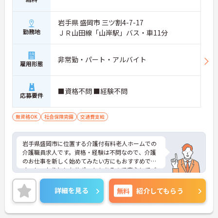
岩手県 盛岡市 三ツ割4-7-17
勤務地
ＪＲ山田線「山岸駅」バス・車11分
非常勤・パート・アルバイト
雇用形態
■資格不問 ■経験不問
応募要件
無資格OK
社会保険完備
交通費支給
岩手県盛岡市に位置する介護付有料老人ホームでの
介護職員求人です。資格・経験は不問なので、介護
のお仕事を新しく始めてみたい方にもおすすめで
す。しっかりとしたサポートもあるので安心してご
就業していただけます。ご興味のある方には、面接
対策ポイント等、さらに詳細をお話ししますのでお
詳細を見る
無料
紹介してもらう
気軽にご相談ください！