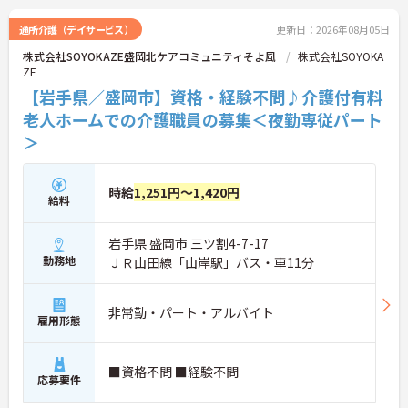
通所介護（デイサービス）
更新日：2026年08月05日
株式会社SOYOKAZE盛岡北ケアコミュニティそよ風
株式会社SOYOKA
ZE
【岩手県／盛岡市】資格・経験不問♪介護付有料
老人ホームでの介護職員の募集＜夜勤専従パート
＞
時給
1,251円～1,420円
給料
岩手県 盛岡市 三ツ割4-7-17
勤務地
ＪＲ山田線「山岸駅」バス・車11分
非常勤・パート・アルバイト
雇用形態
■資格不問 ■経験不問
応募要件