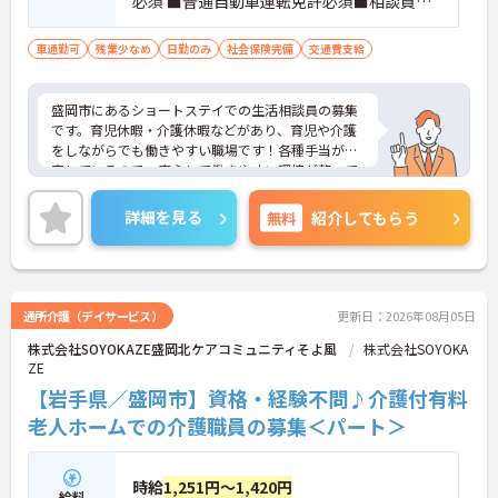
必須 ■普通自動車運転免許必須■相談員業
務経験もしくは介護業務経験(年数不問)必須
車通勤可
残業少なめ
日勤のみ
社会保険完備
交通費支給
盛岡市にあるショートステイでの生活相談員の募集
です。育児休暇・介護休暇などがあり、育児や介護
をしながらでも働きやすい職場です！各種手当が充
実しているので、安心して働きやすい環境が整って
います♪ご興味ある方は面接ポイントをお伝えしま
すので、お気軽にご連絡ください。
詳細を見る
無料
紹介してもらう
通所介護（デイサービス）
更新日：2026年08月05日
株式会社SOYOKAZE盛岡北ケアコミュニティそよ風
株式会社SOYOKA
ZE
【岩手県／盛岡市】資格・経験不問♪介護付有料
老人ホームでの介護職員の募集＜パート＞
時給
1,251円～1,420円
給料