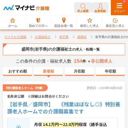
0
0
求人検索
会員登録
メニュー
ホーム
初めての方へ
面談会場一覧
保存した求人
最近見た求人
マイナビ介護職
介護福祉士
岩手県
盛岡市
岩手県の介護福祉士の
盛岡市(岩手県)の介護福祉士
の求人・転職一覧
154
この条件の介護・福祉求人数
非公開求人
件 ＋
おすすめ順
新着順
月収順
年収順
特別養護老人ホーム（特養）
更新日：2026年08月06日
名称非公開 ※詳細はお問合せください
【岩手県／盛岡市】 《残業ほぼなし◎》特別養
護老人ホームでの介護職募集です
月収
14.1万円～22.0万円
程度（諸手当込