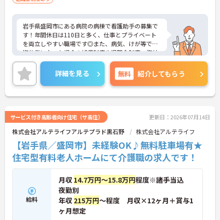
岩手県盛岡市にある病院の病棟で看護助手の募集で
す！年間休日は110日と多く、仕事とプライベート
を両立しやすい職場です◎また、病気、けが等で長
期休業になった場合の補償制度や退職金制度、海外
研修制度など福利厚生も充実しており、安心して長
く働きやすい環境が整っています！付近に提携の保
詳細を見る
無料
紹介してもらう
育所があるのも嬉しいポイント♪ご興味のある方は
面接ポイントをお伝えしますので、お気軽にご連絡
ください！
サービス付き高齢者向け住宅（サ高住）
更新日：2026年07月14日
株式会社アルテライフアルテプラド黒石野
株式会社アルテライフ
【岩手県／盛岡市】未経験OK♪無料駐車場有★
住宅型有料老人ホームにて介護職の求人です！
月収
14.7万円～15.8万円
程度※諸手当込
夜勤別
給料
年収
215万円
～程度 月収×12ヶ月＋賞与1
ヶ月想定