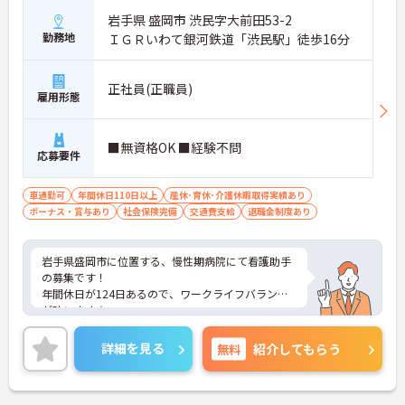
岩手県 盛岡市 渋民字大前田53-2
勤務地
ＩＧＲいわて銀河鉄道「渋民駅」徒歩16分
正社員(正職員)
雇用形態
■無資格OK ■経験不問
応募要件
車通勤可
年間休日110日以上
産休･育休･介護休暇取得実績あり
ボーナス・賞与あり
社会保険完備
交通費支給
退職金制度あり
岩手県盛岡市に位置する、慢性期病院にて看護助手
の募集です！
年間休日が124日あるので、ワークライフバランス
が叶います☆
また、マイカー通勤可能で無料駐車場もあるので、
通勤らくらくです♪
詳細を見る
無料
紹介してもらう
ご興味のある方には、面接対策ポイントなど、さら
に詳細をお話しいたしますのでお気軽にご相談くだ
さい！