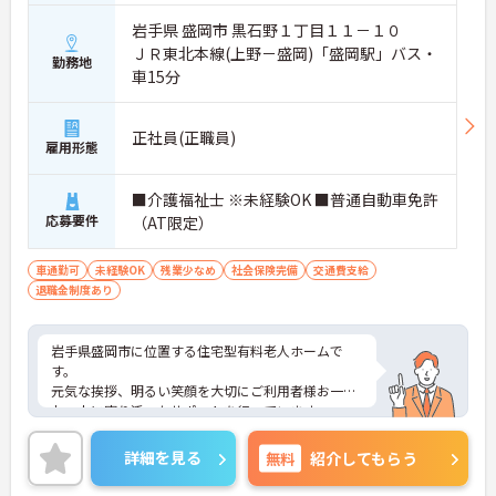
岩手県 盛岡市 黒石野１丁目１１－１０
ＪＲ東北本線(上野－盛岡)「盛岡駅」バス・
勤務地
車15分
正社員(正職員)
雇用形態
■介護福祉士 ※未経験OK ■普通自動車免許
応募要件
（AT限定）
車通勤可
未経験OK
残業少なめ
社会保険完備
交通費支給
退職金制度あり
岩手県盛岡市に位置する住宅型有料老人ホームで
す。
元気な挨拶、明るい笑顔を大切にご利用者様お一人
お一人に寄り添ったサポートを行っています。
残業少なめなので出勤日でもプライベートの時間を
確保して頂けます◎
詳細を見る
無料
紹介してもらう
マイカー通勤OKなので、通勤のストレスが少ないの
も嬉しいポイントですよ★