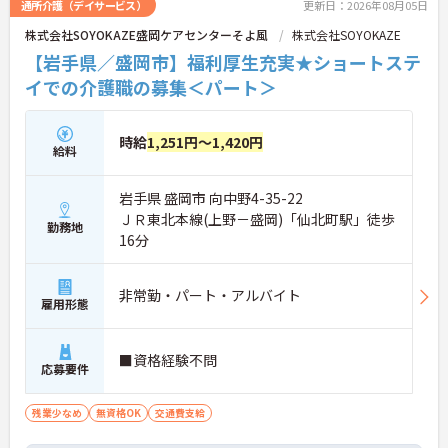
通所介護（デイサービス）
更新日：2026年08月05日
株式会社SOYOKAZE盛岡ケアセンターそよ風
株式会社SOYOKAZE
【岩手県／盛岡市】福利厚生充実★ショートステ
イでの介護職の募集＜パート＞
時給
1,251円～1,420円
給料
岩手県 盛岡市 向中野4-35-22
ＪＲ東北本線(上野－盛岡)「仙北町駅」徒歩
勤務地
16分
非常勤・パート・アルバイト
雇用形態
■資格経験不問
応募要件
残業少なめ
無資格OK
交通費支給