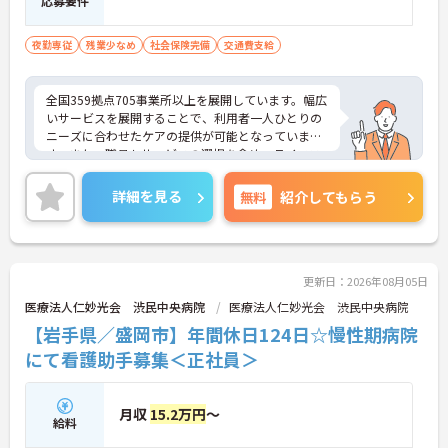
応募要件
夜勤専従
残業少なめ
社会保険完備
交通費支給
全国359拠点705事業所以上を展開しています。幅広
いサービスを展開することで、利用者一人ひとりの
ニーズに合わせたケアの提供が可能となっていま
す。また、職員もサービスの選択を含め、ライフス
タイルに合わせた働き方の選択肢が多くあります。
入社時研修はもちろん、サービス・職種ごとに研修
詳細を見る
無料
紹介してもらう
カリキュラムが整っており学び成長できる環境で
す。
ご興味のある方は面接対策ポイントなどお話致しま
すのでお気軽にお問い合わせください。
更新日：2026年08月05日
医療法人仁妙光会 渋民中央病院
医療法人仁妙光会 渋民中央病院
【岩手県／盛岡市】年間休日124日☆慢性期病院
にて看護助手募集＜正社員＞
月収
15.2万円
～
給料