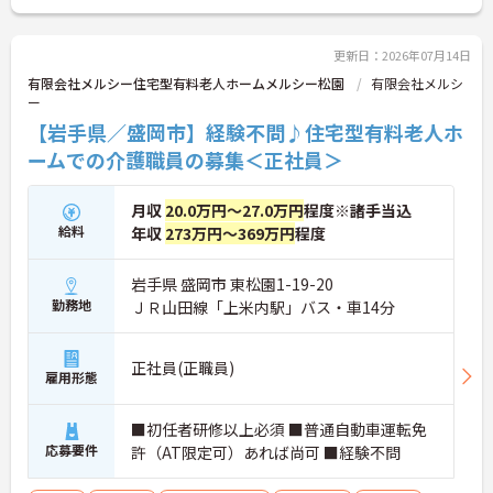
ご興味ある方には、面接対策ポイントなど、さらに
詳細をお話しいたしますのでお気軽にご相談くださ
い！
更新日：2026年07月14日
有限会社メルシー住宅型有料老人ホームメルシー松園
有限会社メルシ
ー
【岩手県／盛岡市】経験不問♪住宅型有料老人ホ
ームでの介護職員の募集＜正社員＞
月収
20.0万円～27.0万円
程度※諸手当込
給料
年収
273万円～369万円
程度
岩手県 盛岡市 東松園1-19-20
勤務地
ＪＲ山田線「上米内駅」バス・車14分
正社員(正職員)
雇用形態
■初任者研修以上必須 ■普通自動車運転免
応募要件
許（AT限定可）あれば尚可 ■経験不問