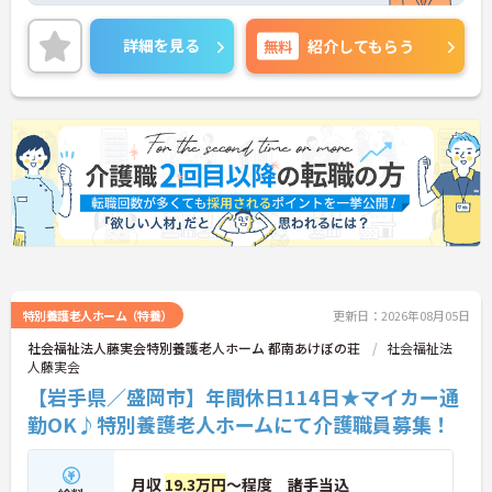
タイルに合わせた働き方の選択肢が多くあります。
入社時研修はもちろん、サービス・職種ごとに研修
詳細を見る
無料
紹介してもらう
カリキュラムが整っており学び成長できる環境で
す。
ご興味のある方は面接対策ポイントなどお話致しま
すのでお気軽にお問い合わせください。
特別養護老人ホーム（特養）
更新日：2026年08月05日
社会福祉法人藤実会特別養護老人ホーム 都南あけぼの荘
社会福祉法
人藤実会
【岩手県／盛岡市】年間休日114日★マイカー通
勤OK♪特別養護老人ホームにて介護職員募集！
月収
19.3万円
～程度 諸手当込