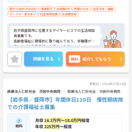
駅から徒歩10分以内
車通勤可
未経験OK
残業少なめ
住宅手当・補助
ボーナス・賞与あり
社会保険完備
交通費支給
岩手県盛岡市に位置するデイサービスでの生活相談
員募集です。
高齢者福祉に積極的に取り組んでおり、多職種が連
携しながら利用者様の生活を支えています。
マイカー通勤OKかつ交通費支給ありなので様々な通
勤手段から検討いただけます♪
詳細を見る
無料
紹介してもらう
経験不問のため、資格を活かして新たなキャリアに
挑戦したい方にもおすすめです。定年65歳・再雇用
制度ありと、長く働き続けやすい環境も魅力です。
ご興味のある方はご面接のポイントお伝えしますの
でご気軽にお問合せください。
更新日：2026年07月29日
医療法人仁妙光会 渋民中央病院
医療法人仁妙光会 渋民中央病院
【岩手県／盛岡市】年間休日110日 慢性期病院
での介護福祉士募集
月収
16.3万円～18.0万円
程度
給料
年収
225万円
～程度