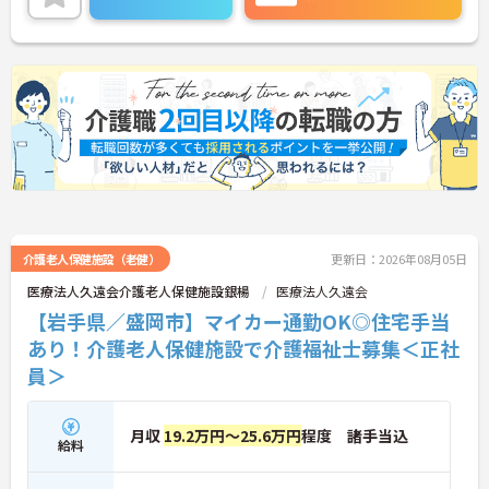
介護老人保健施設（老健）
更新日：2026年08月05日
医療法人久遠会介護老人保健施設銀楊
医療法人久遠会
【岩手県／盛岡市】マイカー通勤OK◎住宅手当
あり！介護老人保健施設で介護福祉士募集＜正社
員＞
月収
19.2万円～25.6万円
程度 諸手当込
給料