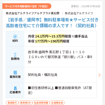
（通称：マジ神）では、認知症ケアや介護技術など
の専門性を認定されると、1資格につき月給＋1万円
サービス付き高齢者向け住宅（サ高住）
更新日：2026年07月06日
（最大4万円）の手当がつきます。キャリアアップす
株式会社アルテライフアルテプラド黒石野
株式会社アルテライフ
れば年収UPも目指せるため、高いモチベーションで
働き続けられます。
【岩手県／盛岡市】無料駐車場有★サービス付き
＜家族も嬉しい！ベネッセグループならではの手厚
高齢者住宅にて介護職の求人です！〈契約社員〉
い福利厚生＞ご家族も支える制度が満載♪産休・育
休の取得実績も多数あり、ライフステージが変わっ
ても長く安心して働き続けられる環境が整っていま
月収
14.2万円～15.3万円
程度※諸手当込
す。
給料
年収
177万円～190万円
程度
岩手県 盛岡市 黒石野１丁目１１－１０
ＩＧＲいわて銀河鉄道「厨川駅」バス・車9
勤務地
分
契約社員・嘱託社員
雇用形態
■初任者研修以上 ■普通自動車免許（AT限
応募要件
定）
車通勤可
無資格OK
社会保険完備
交通費支給