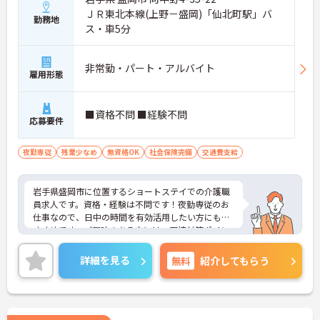
ＪＲ東北本線(上野－盛岡)「仙北町駅」バ
勤務地
ス・車5分
非常勤・パート・アルバイト
雇用形態
■資格不問 ■経験不問
応募要件
夜勤専従
残業少なめ
無資格OK
社会保険完備
交通費支給
岩手県盛岡市に位置するショートステイでの介護職
員求人です。資格・経験は不問です！夜勤専従のお
仕事なので、日中の時間を有効活用したい方にもお
すすめです。ご興味のある方には、面接対策ポイン
ト等、さらに詳細をお話ししますのでお気軽にご相
談ください！
詳細を見る
無料
紹介してもらう