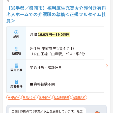
ZE
【岩手県／盛岡市】福利厚生充実★介護付き有料
老人ホームでの介護職の募集＜正規フルタイム社
員＞
月収
16.0万円～19.0万円
給料
岩手県 盛岡市 三ツ割4-7-17
勤務地
ＪＲ山田線「山岸駅」バス・車8分
契約社員・嘱託社員
雇用形態
■資格経験不問
応募要件
未経験OK
残業少なめ
無資格OK
社会保険完備
交通費支給
全国359拠点705事業所以上を展開しています。幅広