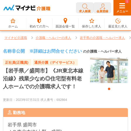
0
1
求人検索
会員登録
メニュー
ホーム
初めての方へ
面談会場一覧
保存した求人
最近見た求人
マイナビ介護職
介護職・ヘルパーの求人
岩手県の介護職・ヘルパー求人
名称非公開 ※詳細はお問合せください
の介護職・ヘルパー求人
正社員(正職員)
通所介護（デイサービス）
【岩手県／盛岡市】《JR東北本線
沿線》残業少なめ◎住宅型有料老
人ホームでの介護職求人です！
更新日：2023年07月31日 求人番号：692864
勤務地
岩手県
盛岡市