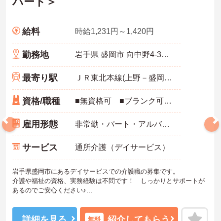
パート＞
給料
時給1,231円～1,420円
勤務地
岩手県 盛岡市 向中野4-35-22
最寄り駅
ＪＲ東北本線(上野－盛岡)「仙北町駅」徒歩21分
資格/職種
■無資格可 ■ブランク可 ■未経験可 ■普通自動車免許
雇用形態
非常勤・パート・アルバイト
サービス
通所介護（デイサービス）
岩手県盛岡市にあるデイサービスでの介護職の募集です。
介護や福祉の資格、実務経験は不問です！ しっかりとサポートが
あるのでご安心ください♪
また食事補助、定期健康診断など、働きやすい手当や福利厚生が整
っています☆
ご興味のある方には、面接対策ポイントなど、さらに詳細をお話し
詳細を見る
紹介してもらう
無料