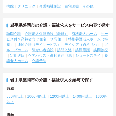
病院
クリニック
介護福祉施設
在宅医療
その他
岩手県盛岡市の介護・福祉求人をサービス内容で探す
訪問介護
介護老人保健施設（老健）
有料老人ホーム
サー
ビス付き高齢者向け住宅（サ高住）
特別養護老人ホーム（特
養）
通所介護（デイサービス）
デイケア（通所リハ）
グ
ループホーム
障がい者施設
訪問入浴
訪問看護
訪問診療
定期巡回
ケアハウス・高齢者住宅地
ショートステイ
養
護老人ホーム
介護予防
岩手県盛岡市の介護・福祉求人を給与で探す
時給
850円以上
1000円以上
1200円以上
1400円以上
1600円
以上
月給