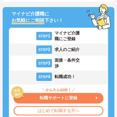
マイナビ介護職に
お気軽にご相談
下さい！
マイナビ介護
1
STEP
職にご登録
2
求人のご紹介
STEP
面接・条件交
3
STEP
渉
4
転職成功！
STEP
転職サポートに登録
はじめて転職する方へ