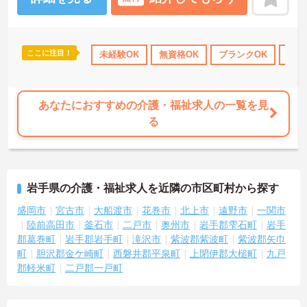
いたしますのでお気軽にご相談ください！
ここに注目！
未経験OK
無資格OK
ブランクOK
社会
あなたにおすすめの介護・福祉求人の一覧を見
る
岩手県の介護・福祉求人を近隣の市区町村から探す
盛岡市
宮古市
大船渡市
花巻市
北上市
遠野市
一関市
陸前高田市
釜石市
二戸市
奥州市
岩手郡雫石町
岩手
郡葛巻町
岩手郡岩手町
滝沢市
紫波郡紫波町
紫波郡矢巾
町
胆沢郡金ケ崎町
西磐井郡平泉町
上閉伊郡大槌町
九戸
郡軽米町
二戸郡一戸町