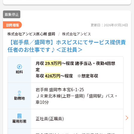
募集停止
訪問看護
更新日：2026年07月24日
株式会社アンビス医心館 盛岡
株式会社アンビス
【岩手県／盛岡市】ホスピスにてサービス提供責
任者のお仕事です♪＜正社員＞
月収
29.9万円
～程度 諸手当込・夜勤4回想
定
給料
年収
426万円
～程度 ※想定年収
岩手県 盛岡市 本宮6-1-25
ＪＲ東北本線(上野－盛岡)「盛岡駅」バス・
勤務地
車10分
正社員(正職員)
雇用形態