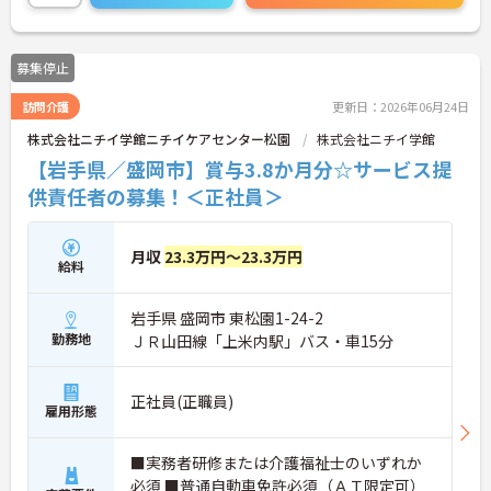
募集停止
訪問介護
更新日：2026年06月24日
株式会社ニチイ学館ニチイケアセンター松園
株式会社ニチイ学館
【岩手県／盛岡市】賞与3.8か月分☆サービス提
供責任者の募集！＜正社員＞
月収
23.3万円～23.3万円
給料
岩手県 盛岡市 東松園1-24-2
勤務地
ＪＲ山田線「上米内駅」バス・車15分
正社員(正職員)
雇用形態
■実務者研修または介護福祉士のいずれか
必須 ■普通自動車免許必須（ＡＴ限定可）