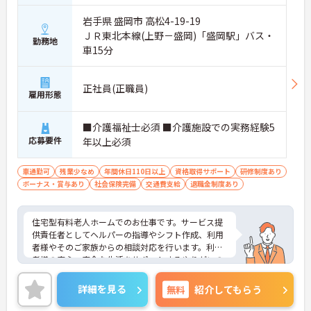
岩手県 盛岡市 高松4-19-19
ＪＲ東北本線(上野－盛岡)「盛岡駅」バス・
勤務地
車15分
正社員(正職員)
雇用形態
■介護福祉士必須 ■介護施設での実務経験5
応募要件
年以上必須
車通勤可
残業少なめ
年間休日110日以上
資格取得サポート
研修制度あり
ボーナス・賞与あり
社会保険完備
交通費支給
退職金制度あり
住宅型有料老人ホームでのお仕事です。サービス提
供責任者としてヘルパーの指導やシフト作成、利用
者様やそのご家族からの相談対応を行います。利用
者様の安心・安全な生活をサポートするやりがいの
ある仕事です。充実した研修制度があり、スキルア
ップを目指す方にも最適な職場です。ご興味のある
詳細を見る
無料
紹介してもらう
方には、面接対策ポイントなど、さらに詳細をお話
ししますのでお気軽にご相談ください！