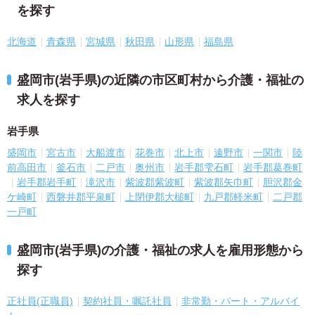
を探す
北海道
青森県
宮城県
秋田県
山形県
福島県
盛岡市(岩手県)の近隣の市区町村から介護・福祉の
求人を探す
岩手県
盛岡市
宮古市
大船渡市
花巻市
北上市
遠野市
一関市
陸
前高田市
釜石市
二戸市
奥州市
岩手郡雫石町
岩手郡葛巻町
岩手郡岩手町
滝沢市
紫波郡紫波町
紫波郡矢巾町
胆沢郡金
ケ崎町
西磐井郡平泉町
上閉伊郡大槌町
九戸郡軽米町
二戸郡
一戸町
盛岡市(岩手県)の介護・福祉の求人を雇用形態から
探す
正社員(正職員)
契約社員・嘱託社員
非常勤・パート・アルバイ