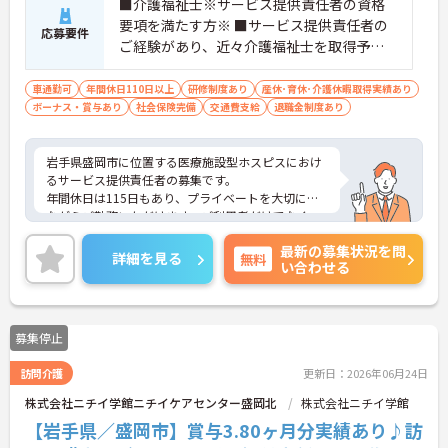
■介護福祉士※サービス提供責任者の資格
要項を満たす方※ ■サービス提供責任者の
応募要件
ご経験があり、近々介護福祉士を取得予定
の方 ■特養、訪問介護、老健、病院などで
介護の実務経験3年程度お持ちの方
車通勤可
年間休日110日以上
研修制度あり
産休･育休･介護休暇取得実績あり
ボーナス・賞与あり
社会保険完備
交通費支給
退職金制度あり
岩手県盛岡市に位置する医療施設型ホスピスにおけ
るサービス提供責任者の募集です。
年間休日は115日もあり、プライベートを大切にし
ながらご勤務いただけます。ご利用者だけでなく、
スタッフとも円滑にコミュニケーションをとれる方
最新の募集状況を問
を募集しています。
詳細を見る
無料
い合わせる
ご興味のある方には、面接対策ポイントなど、さら
に詳細をお話しいたしますのでお気軽にご相談くだ
さい！
募集停止
訪問介護
更新日：2026年06月24日
株式会社ニチイ学館ニチイケアセンター盛岡北
株式会社ニチイ学館
【岩手県／盛岡市】賞与3.80ヶ月分実績あり♪訪