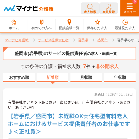
0
0
求人検索
会員登録
メニュー
ホーム
初めての方へ
面談会場一覧
保存した求人
最近見た求人
マイナビ介護職
サービス提供責任者
岩手県
盛岡市
岩手県のサー
盛岡市(岩手県)のサービス提供責任者
の求人・転職一覧
7
この条件の介護・福祉求人数
非公開求人
件 ＋
おすすめ順
新着順
月収順
年収順
更新日：2026年05月29日
有限会社ケアネットあじさい あじさい苑
有限会社ケアネットあじさ
い あじさい苑
【岩手県／盛岡市】未経験OK☆住宅型有料老人
ホームにおけるサービス提供責任者のお仕事です
♪＜正社員＞