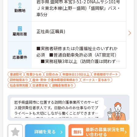
岩手県 盛岡市 本宮3-51-2 DNAムサシ101号
ＪＲ東北本線(上野－盛岡)「盛岡駅」バス・
勤務地
車5分
正社員(正職員)
雇用形態
■実務者研修または介護福祉士のいずれか
必須 ■普通自動車免許必須（AT限定可）
応募要件
■実務経験3年以上（訪問介護は問わず、
介護職全般）
車通勤可
残業少なめ
日勤のみ
年間休日110日以上
資格取得サポート
研修制度あり
産休･育休･介護休暇取得実績あり
ボーナス・賞与あり
社会保険完備
交通費支給
退職金制度あり
岩手県盛岡市に位置する訪問介護事業所でのサービ
ス提供責任者求人です。日勤のみのお仕事なのでプ
ライベートも大切にしながら働くことができます。
昇給・賞与の実績もあるので頑張りがしっかりと評
価される環境です。ご興味のある方には、面接対策
最新の募集状況を問
ポイント等、さらに詳細をお話ししますのでお気軽
詳細を見る
無料
い合わせる
にご相談ください！