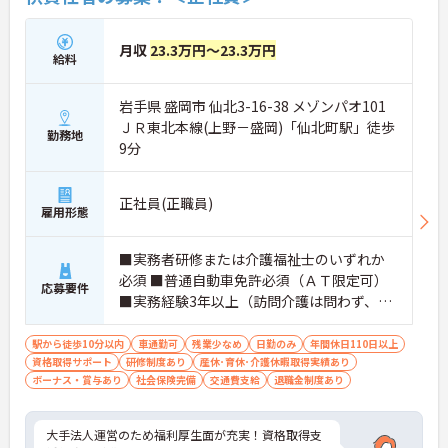
月収
23.3万円～23.3万円
給料
岩手県 盛岡市 仙北3-16-38 メゾンパオ101
ＪＲ東北本線(上野－盛岡)「仙北町駅」徒歩
勤務地
9分
正社員(正職員)
雇用形態
■実務者研修または介護福祉士のいずれか
必須 ■普通自動車免許必須（ＡＴ限定可）
応募要件
■実務経験3年以上（訪問介護は問わず、介
護職全般）必須
駅から徒歩10分以内
車通勤可
残業少なめ
日勤のみ
年間休日110日以上
資格取得サポート
研修制度あり
産休･育休･介護休暇取得実績あり
ボーナス・賞与あり
社会保険完備
交通費支給
退職金制度あり
大手法人運営のため福利厚生面が充実！資格取得支