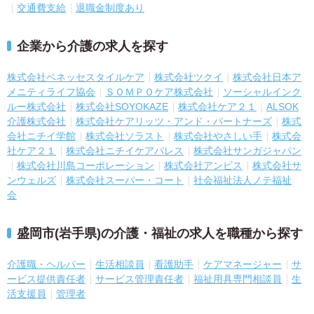
交通費支給
退職金制度あり
企業から介護の求人を探す
株式会社ベネッセスタイルケア
株式会社ツクイ
株式会社日本ア
メニティライフ協会
ＳＯＭＰＯケア株式会社
ソーシャルインク
ルー株式会社
株式会社SOYOKAZE
株式会社ケア２１
ALSOK
介護株式会社
株式会社ケアリッツ・アンド・パートナーズ
株式
会社ニチイ学館
株式会社ソラスト
株式会社やさしい手
株式会
社ケア２１
株式会社ニチイケアパレス
株式会社サンガジャパン
株式会社川島コーポレーション
株式会社アンビス
株式会社サ
ンウェルズ
株式会社スーパー・コート
社会福祉法人ノテ福祉
会
盛岡市(岩手県)の介護・福祉の求人を職種から探す
介護職・ヘルパー
生活相談員
看護助手
ケアマネージャー
サ
ービス提供責任者
サービス管理責任者
福祉用具専門相談員
生
活支援員
管理者