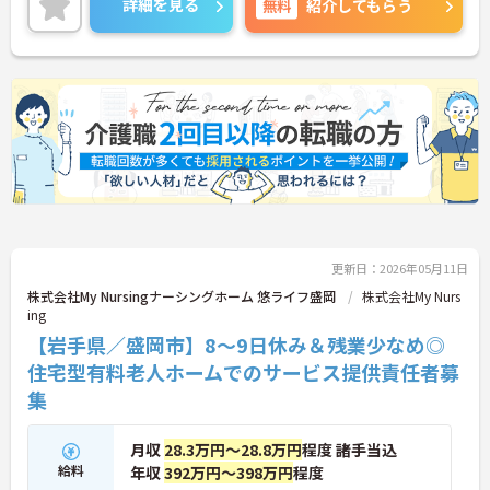
詳細を見る
無料
紹介してもらう
ご興味のある方には、面接対策ポイントなど、さら
に詳細をご案内しますのでお気軽にご相談くださ
い！
更新日：2026年05月11日
株式会社My Nursingナーシングホーム 悠ライフ盛岡
株式会社My Nurs
ing
【岩手県／盛岡市】8～9日休み＆残業少なめ◎
住宅型有料老人ホームでのサービス提供責任者募
集
月収
28.3万円～28.8万円
程度 諸手当込
給料
年収
392万円～398万円
程度