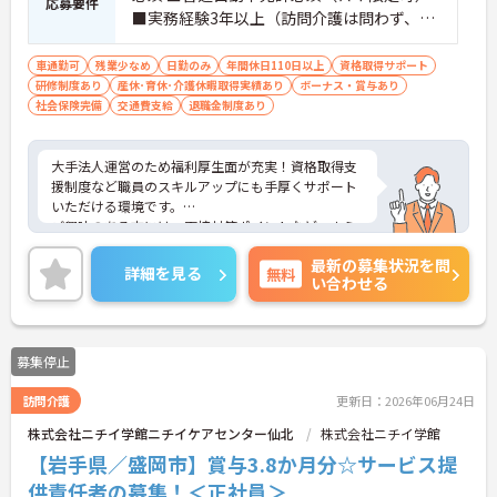
応募要件
■実務経験3年以上（訪問介護は問わず、介
護職全般）必須
車通勤可
残業少なめ
日勤のみ
年間休日110日以上
資格取得サポート
研修制度あり
産休･育休･介護休暇取得実績あり
ボーナス・賞与あり
社会保険完備
交通費支給
退職金制度あり
大手法人運営のため福利厚生面が充実！資格取得支
援制度など職員のスキルアップにも手厚くサポート
いただける環境です。
ご興味のある方には、面接対策ポイントなど、さら
に詳細をお話いたしますので、お気軽にご相談くだ
最新の募集状況を問
さい。
詳細を見る
無料
い合わせる
募集停止
訪問介護
更新日：2026年06月24日
株式会社ニチイ学館ニチイケアセンター仙北
株式会社ニチイ学館
【岩手県／盛岡市】賞与3.8か月分☆サービス提
供責任者の募集！＜正社員＞