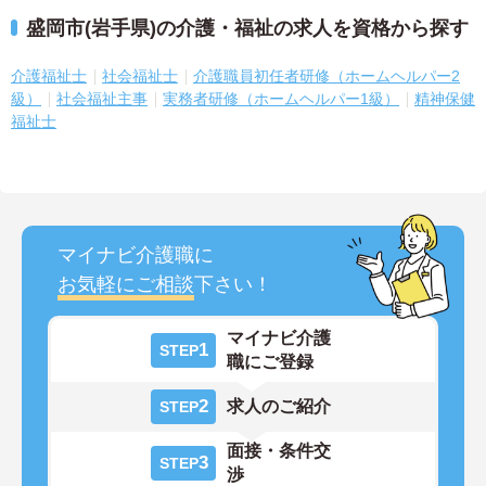
盛岡市(岩手県)の介護・福祉の求人を資格から探す
介護福祉士
社会福祉士
介護職員初任者研修（ホームヘルパー2
級）
社会福祉主事
実務者研修（ホームヘルパー1級）
精神保健
福祉士
マイナビ介護職に
お気軽にご相談
下さい！
マイナビ介護
1
STEP
職にご登録
2
求人のご紹介
STEP
面接・条件交
3
STEP
渉