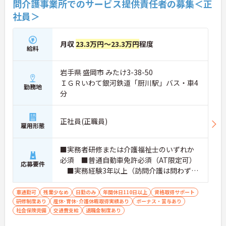
問介護事業所でのサービス提供責任者の募集＜正
社員＞
月収
23.3万円～23.3万円
程度
給料
岩手県 盛岡市 みたけ3-38-50
ＩＧＲいわて銀河鉄道「厨川駅」バス・車4
勤務地
分
正社員(正職員)
雇用形態
■実務者研修または介護福祉士のいずれか
必須 ■普通自動車免許必須（AT限定可）
応募要件
■実務経験3年以上（訪問介護は問わず、
介護職全般）
車通勤可
残業少なめ
日勤のみ
年間休日110日以上
資格取得サポート
研修制度あり
産休･育休･介護休暇取得実績あり
ボーナス・賞与あり
社会保険完備
交通費支給
退職金制度あり