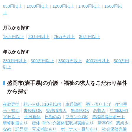
850円以上
1000円以上
1200円以上
1400円以上
1600円以
上
月収から探す
15万円以上
20万円以上
25万円以上
30万円以上
年収から探す
250万円以上
300万円以上
350万円以上
400万円以上
500万円
以上
盛岡市(岩手県)の介護・福祉の求人をこだわり条件
から探す
夜勤専従
駅から徒歩10分以内
車通勤可
寮・借り上げ
住宅手
当・補助
未経験OK
管理職求人
無資格OK
高収入
年間休日1
10日以上
土日祝休
日勤のみ
ブランクOK
資格取得サポート
研修制度あり
産休･育休･介護休暇取得実績あり
新卒OK
残業少
なめ
託児所・育児補助あり
ボーナス・賞与あり
社会保険完備