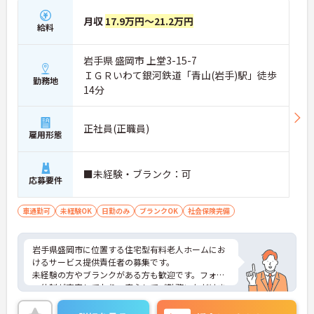
月収
17.9万円～21.2万円
給料
岩手県 盛岡市 上堂3-15-7
ＩＧＲいわて銀河鉄道「青山(岩手)駅」徒歩
勤務地
14分
正社員(正職員)
雇用形態
■未経験・ブランク：可
応募要件
車通勤可
未経験OK
日勤のみ
ブランクOK
社会保険完備
岩手県盛岡市に位置する住宅型有料老人ホームにお
けるサービス提供責任者の募集です。
未経験の方やブランクがある方も歓迎です。フォロ
ー体制が充実しており、安心してご勤務いただけま
す。また、マイカー通勤が可能です。通勤が苦にな
りません。