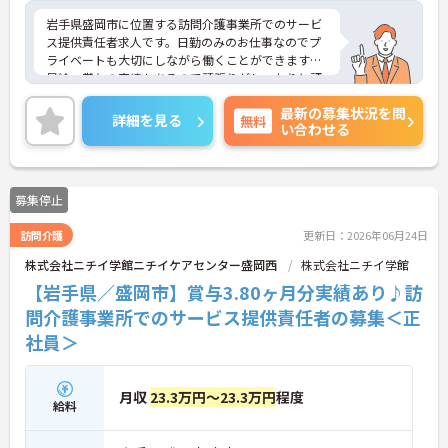
岩手県盛岡市に位置する訪問介護事業所でのサービ
ス提供責任者求人です。日勤のみのお仕事なのでプ
ライベートも大切にしながら働くことができます。
昇給・賞与の実績もあるので頑張りがしっかりと評
価される環境です。ご興味のある方には、面接対策
最新の募集状況を問
ポイント等、さらに詳細をお話ししますのでお気軽
詳細を見る
無料
い合わせる
にご相談ください！
募集停止
訪問介護
更新日：2026年06月24日
株式会社ニチイ学館ニチイケアセンター盛岡西
株式会社ニチイ学館
【岩手県／盛岡市】賞与3.80ヶ月分実績あり♪訪
問介護事業所でのサービス提供責任者の募集＜正
社員＞
月収
23.3万円～23.3万円
程度
給料