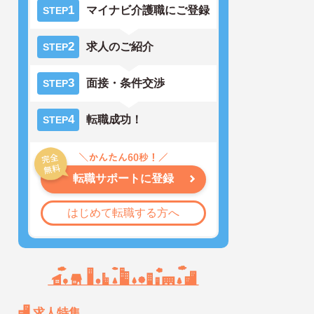
1
マイナビ介護職にご登録
STEP
2
求人のご紹介
STEP
3
面接・条件交渉
STEP
4
転職成功！
STEP
転職サポートに登録
はじめて転職する方へ
求人特集