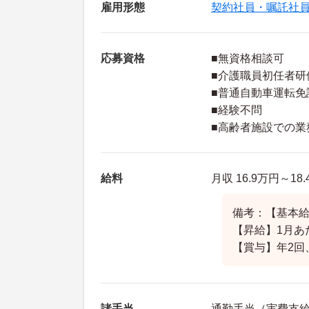
雇用形態
契約社員・嘱託社
応募資格
■無資格相談可
■介護職員初任者研
■普通自動車運転免
■経験不問
■高齢者施設での業
給料
月収 16.9万円～18
備考：【基本給】1
【昇給】1月あた
【賞与】年2回、
諸手当
通勤手当（実費支給、