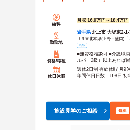
月収 16.9万円～18.4万円
給料
岩手県
北上市 大堤東2-1-
ＪＲ東北本線(上野－盛岡)「
勤務地
MAP
■無資格相談可 ■介護職
ルパー2級）以上あれば尚
資格/職種
許（AT限定可）必須 ■経
週休2日制 有給休暇 月9
の業務経験あれば尚可
年間休
休日休暇
施設見学のご相談
無料