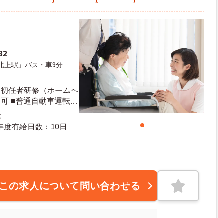
32
北上駅」バス・車9分
員初任者研修（ホームヘ
可 ■普通自動車運転免
験不問 ■高齢者施設で
休
日日数：108日 初年度有給日数：10日
この求人について問い合わせる