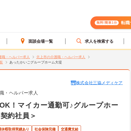
転職
無料!簡単1分
面談会場一覧
求人を検索する
護職・ヘルパー求人
北上市の介護職・ヘルパー求人
覧
あったかいごグループホーム大堤
株式会社三協メディケア
職・ヘルパー求人
OK！マイカー通勤可♪グループホー
＜契約社員＞
護休暇取得実績あり
社会保険完備
交通費支給