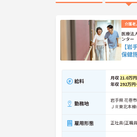
介護老
医療法
ンター
【岩
保健
月収
21.0万
給料
年収
292万円
岩手県 花巻市
勤務地
ＪＲ東北本線
雇用形態
正社員(正職員