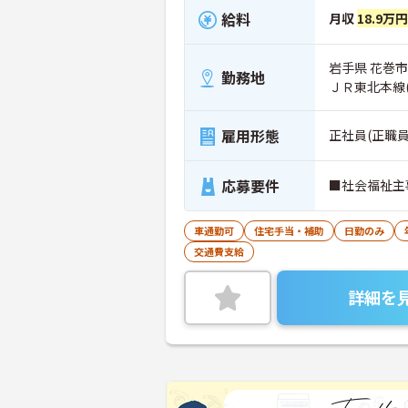
給料
月収
18.9万
岩手県 花巻市 
勤務地
ＪＲ東北本線
雇用形態
正社員(正職員
応募要件
■社会福祉主
車通勤可
住宅手当・補助
日勤のみ
交通費支給
詳細を