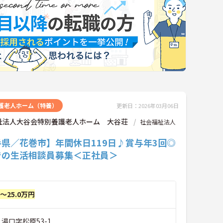
護老人ホーム（特養）
更新日：2026年03月06日
祉法人大谷会特別養護老人ホーム 大谷荘
社会福祉法人
県／花巻市】年間休日119日♪賞与年3回◎
での生活相談員募集＜正社員＞
円～25.0万円
 湯口字松原53-1