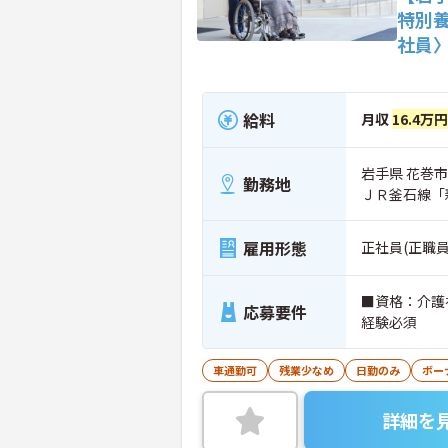
特別
社員
給料
月収
16.4万
岩手県 花巻市 
勤務地
ＪＲ釜石線「
雇用形態
正社員(正職員
■資格：介護
応募要件
経験必須
車通勤可
残業少なめ
日勤のみ
ボー
詳細を