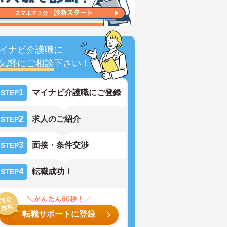
イナビ介護職に
気軽にご相談
下さい！
1
マイナビ介護職にご登録
STEP
2
求人のご紹介
STEP
3
面接・条件交渉
STEP
4
転職成功！
STEP
転職サポートに登録