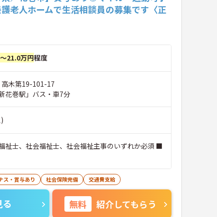
養護老人ホームで生活相談員の募集です〈正
〉
円～21.0万円
程度
高木第19-101-17
新花巻駅」バス・車7分
)
福祉士、社会福祉士、社会福祉主事のいずれか必須 ■
ナス・賞与あり
社会保険完備
交通費支給
見る
無料
紹介してもらう