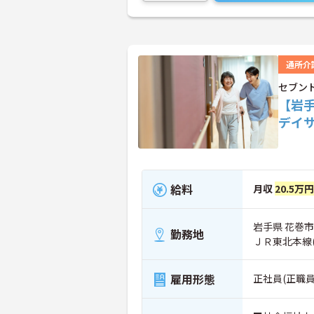
通所介
セブン
【岩
デイ
給料
月収
20.5万円
岩手県 花巻市 
勤務地
ＪＲ東北本線
雇用形態
正社員(正職員