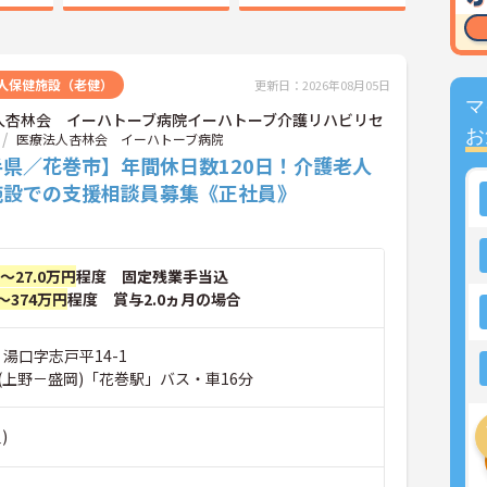
人保健施設（老健）
更新日：2026年08月05日
マ
人杏林会 イーハトーブ病院イーハトーブ介護リハビリセ
お
医療法人杏林会 イーハトーブ病院
手県／花巻市】年間休日数120日！介護老人
施設での支援相談員募集《正社員》
円～27.0万円
程度 固定残業手当込
～374万円
程度 賞与2.0ヵ月の場合
 湯口字志戸平14-1
(上野－盛岡)「花巻駅」バス・車16分
)