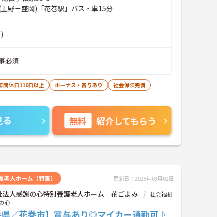
(上野－盛岡)「花巻駅」バス・車15分
)
事必須
年間休日110日以上
ボーナス・賞与あり
社会保険完備
見る
無料
紹介してもらう
護老人ホーム（特養）
更新日：2026年03月02日
祉法人感謝の心特別養護老人ホーム 花ごよみ
社会福祉
の心
手県／花巻市】賞与あり◎マイカー通勤可♪