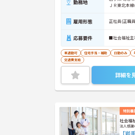
勤務地
ＪＲ東北本線
雇用形態
正社員(正職員
応募要件
■社会福祉主
車通勤可
住宅手当・補助
日勤のみ
交通費支給
詳細を
特別養
社会福
法人感謝
【岩