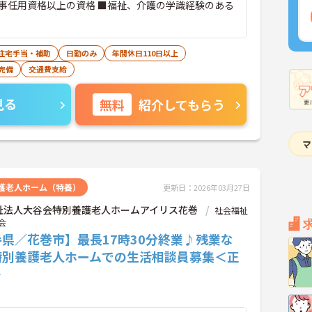
事任用資格以上の資格 ■福祉、介護の学識経験のある
住宅手当・補助
日勤のみ
年間休日110日以上
完備
交通費支給
見る
無料
紹介してもらう
護老人ホーム（特養）
更新日：2026年03月27日
祉法人大谷会特別養護老人ホームアイリス花巻
社会福祉
会
県／花巻市】最長17時30分終業♪残業な
特別養護老人ホームでの生活相談員募集＜正
＞