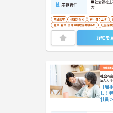
■社会福祉主
応募要件
方
車通勤可
残業少なめ
寮・借り上げ
産休･育休･介護休暇取得実績あり
社会保険
詳細を
特別養
社会福
法人大谷
【岩手
し！
社員