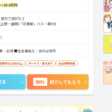
円～25.0万円
南万丁目970-2
(上野－盛岡)「花巻駅」バス・車6分
)
事：必須 ■社会福祉士：あれば尚可
年間休日110日以上
ボーナス・賞与あり
社会保険完備
見る
無料
紹介してもらう