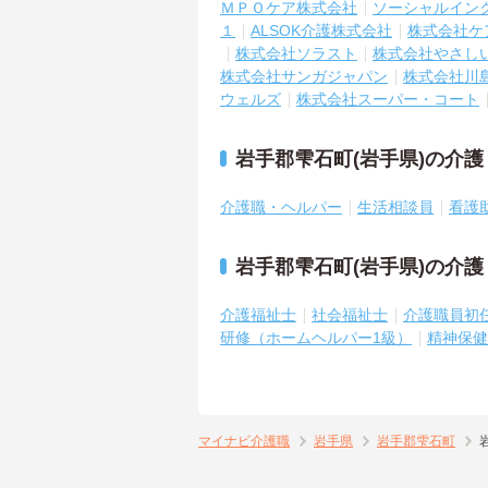
ＭＰＯケア株式会社
ソーシャルイン
１
ALSOK介護株式会社
株式会社ケ
株式会社ソラスト
株式会社やさし
株式会社サンガジャパン
株式会社川
ウェルズ
株式会社スーパー・コート
岩手郡雫石町(岩手県)の介
介護職・ヘルパー
生活相談員
看護
岩手郡雫石町(岩手県)の介
介護福祉士
社会福祉士
介護職員初
研修（ホームヘルパー1級）
精神保健
マイナビ介護職
岩手県
岩手郡雫石町