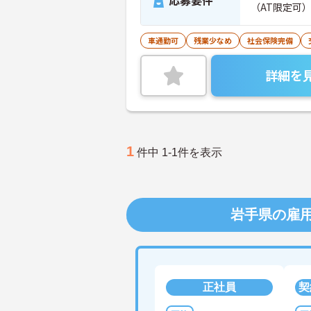
応募要件
（AT限定可
車通勤可
残業少なめ
社会保険完備
詳細を
1
件中 1-1件を表示
岩手県の雇
正社員
契