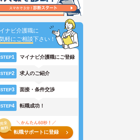
イナビ介護職に
気軽にご相談
下さい！
1
マイナビ介護職にご登録
STEP
2
求人のご紹介
STEP
3
面接・条件交渉
STEP
4
転職成功！
STEP
転職サポートに登録