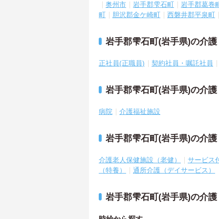
奥州市
岩手郡雫石町
岩手郡葛巻
町
胆沢郡金ケ崎町
西磐井郡平泉町
岩手郡雫石町(岩手県)の介
正社員(正職員)
契約社員・嘱託社員
岩手郡雫石町(岩手県)の介
病院
介護福祉施設
岩手郡雫石町(岩手県)の介
介護老人保健施設（老健）
サービス
（特養）
通所介護（デイサービス）
岩手郡雫石町(岩手県)の介
時給から探す