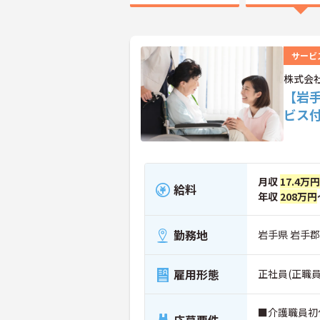
サービ
株式会
【岩
ビス
月収
17.4万円
給料
年収
208万円
勤務地
岩手県 岩手
雇用形態
正社員(正職員
■介護職員初