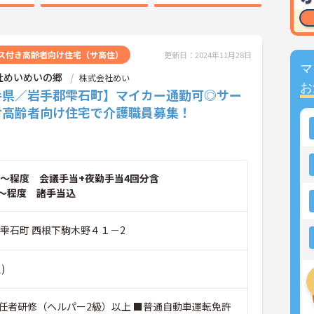
ス付き高齢者向け住宅（サ高住）
更新日：2024年11月28日
マ
社めいめいの郷
株式会社めい
お
手県／岩手郡雫石町】マイカー通勤可◎サー
付高齢者向け住宅で介護職員募集！
～程度 会議手当+夜勤手当4回分含
～程度 諸手当込
郡雫石町 西根下駒木野４１－2
)
任者研修（ヘルパー2級）以上 ■普通自動車運転免許