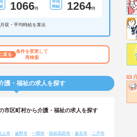
1066
1264
円
円
月収・平均時給を算出
条件を変更して
に戻る
再検索
介護・福祉の求人を探す
隣の市区町村から介護・福祉の求人を探す
北上市
遠野市
一関市
陸前高田市
釜石市
二戸市