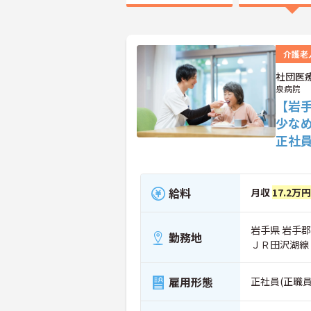
介護老
社団医
泉病院
【岩
少な
正社
給料
月収
17.2万
岩手県 岩手郡
勤務地
ＪＲ田沢湖線
雇用形態
正社員(正職員