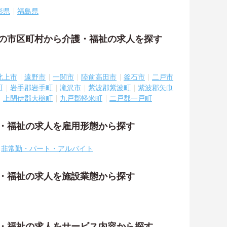
形県
福島県
隣の市区町村から介護・福祉の求人を探す
北上市
遠野市
一関市
陸前高田市
釜石市
二戸市
町
岩手郡岩手町
滝沢市
紫波郡紫波町
紫波郡矢巾
上閉伊郡大槌町
九戸郡軽米町
二戸郡一戸町
護・福祉の求人を雇用形態から探す
非常勤・パート・アルバイト
護・福祉の求人を施設業態から探す
護・福祉の求人をサービス内容から探す