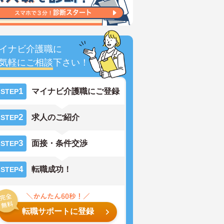
イナビ介護職に
気軽にご相談
下さい！
1
マイナビ介護職にご登録
STEP
2
求人のご紹介
STEP
3
面接・条件交渉
STEP
4
転職成功！
STEP
転職サポートに登録