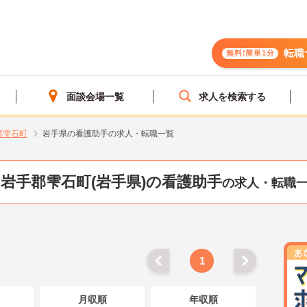
転職
無料!簡単1分
面談会場一覧
求人を検索する
郡雫石町
岩手県の看護助手の求人・転職一覧
岩手郡雫石町(岩手県)の看護助手
の求人・転職
1
月収順
年収順