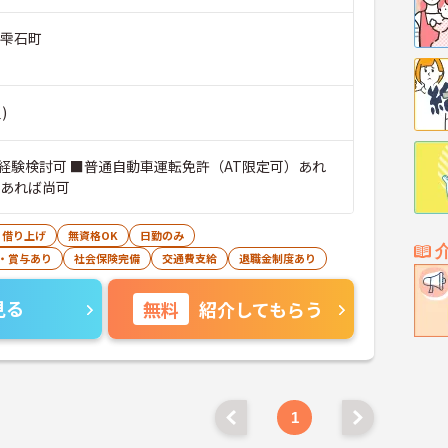
郡雫石町
)
経験検討可 ■普通自動車運転免許（AT限定可）あれ
験あれば尚可
・借り上げ
無資格OK
日勤のみ
・賞与あり
社会保険完備
交通費支給
退職金制度あり
見る
無料
紹介してもらう
1