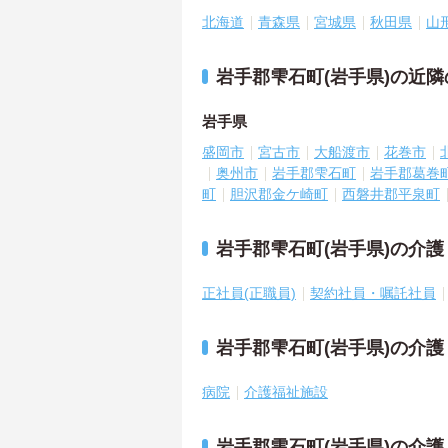
北海道
青森県
宮城県
秋田県
山
岩手郡雫石町(岩手県)の近
岩手県
盛岡市
宮古市
大船渡市
花巻市
奥州市
岩手郡雫石町
岩手郡葛巻
町
胆沢郡金ケ崎町
西磐井郡平泉町
岩手郡雫石町(岩手県)の介
正社員(正職員)
契約社員・嘱託社員
岩手郡雫石町(岩手県)の介
病院
介護福祉施設
岩手郡雫石町(岩手県)の介