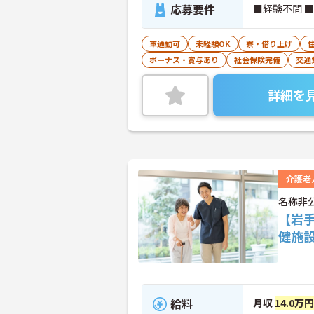
応募要件
■経験不問 
車通勤可
未経験OK
寮・借り上げ
ボーナス・賞与あり
社会保険完備
交通
詳細を
介護老
名称非
【岩
健施
給料
月収
14.0万