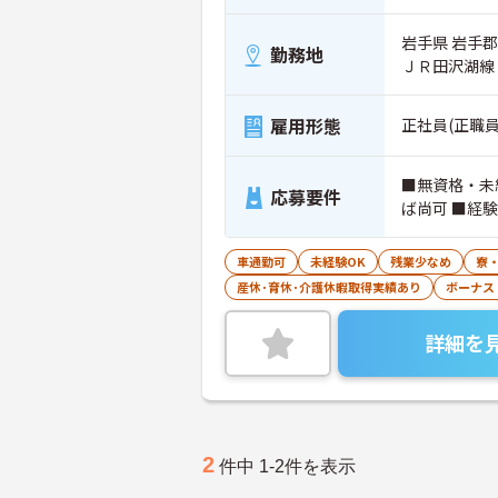
岩手県 岩手
勤務地
ＪＲ田沢湖線
雇用形態
正社員(正職員
■無資格・未
応募要件
ば尚可 ■経
車通勤可
未経験OK
残業少なめ
寮
産休･育休･介護休暇取得実績あり
ボーナス
詳細を
2
件中 1-2件を表示