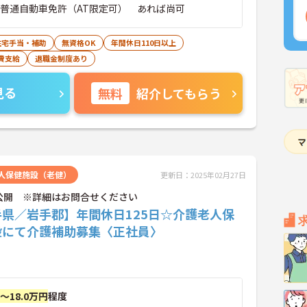
■普通自動車免許（AT限定可） あれば尚可
住宅手当・補助
無資格OK
年間休日110日以上
費支給
退職金制度あり
見る
無料
紹介してもらう
人保健施設（老健）
更新日：2025年02月27日
公開 ※詳細はお問合せください
手県／岩手郡】年間休日125日☆介護老人保
設にて介護補助募集〈正社員〉
円～18.0万円
程度