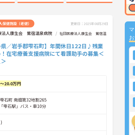
人保健施設（老健）
更新日：2025年08月29日
マ
療法人康生会 鶯宿温泉病院
社団医療法人康生会 鶯宿温
お
手県／岩手郡雫石町】年間休日122日♪残業
め！在宅療養支援病院にて看護助手の募集＜
員＞
円～20.0万円
雫石町 南畑第32地割265
「雫石駅」バス・車10分
)