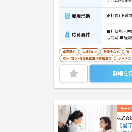
雇用形態
正社員(正職員
■無資格・未
応募要件
ば尚可 ■経
車通勤可
未経験OK
残業少なめ
寮
産休･育休･介護休暇取得実績あり
ボーナス
詳細を
サービ
株式会
【岩