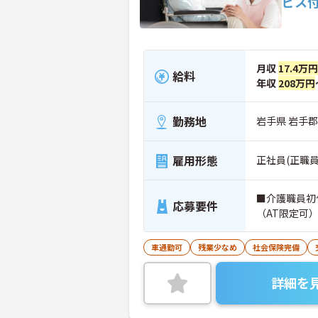
ビス
月収
17.4万円
給料
年収
208万円
勤務地
岩手県 岩手
雇用形態
正社員(正職員
■介護職員初
応募要件
（AT限定可
車通勤可
残業少なめ
社会保険完備
詳細を