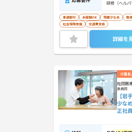
応募要件
研修（ヘルパ
車通勤可
未経験OK
残業少なめ
無資
社会保険完備
交通費支給
詳細を
介護老
社団医
泉病院
【岩
少な
正社