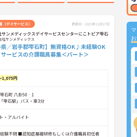
護（デイサービス）
更新日：2025年11月27日
マ
社サンメディックスデイサービスセンターにこトピア雫石
お
会社サンメディックス
手県／岩手郡雫石町】無資格OK♪未経験OK
イサービスの介護職員募集＜パート＞
～1,075円
雫石町 八卦50‐1
「雫石駅」バス・車3分
ト・アルバイト
■経験不問 ■認知症基礎研修もしくは介護職員初任者