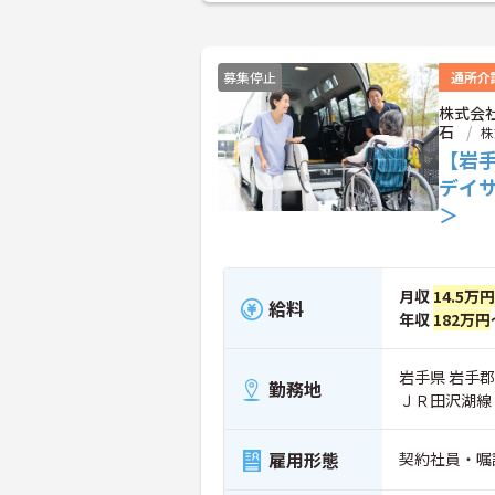
募集停止
通所介
株式会
石
株
【岩
デイ
＞
月収
14.5万
給料
年収
182万円
岩手県 岩手
勤務地
ＪＲ田沢湖線
雇用形態
契約社員・嘱