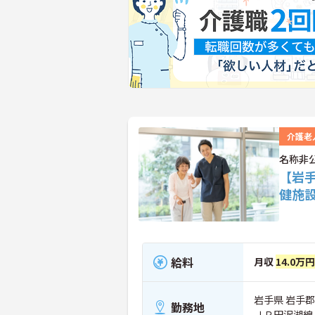
介護老
名称非
【岩
健施
給料
月収
14.0万
岩手県 岩手
勤務地
ＪＲ田沢湖線