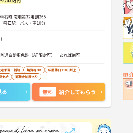
円～20.0万円
雫石町 南畑第32地割265
「雫石駅」バス・車10分
)
■普通自動車免許（AT限定可） あれば尚可
住宅手当・補助
無資格OK
年間休日110日以上
費支給
退職金制度あり
見る
無料
紹介してもらう