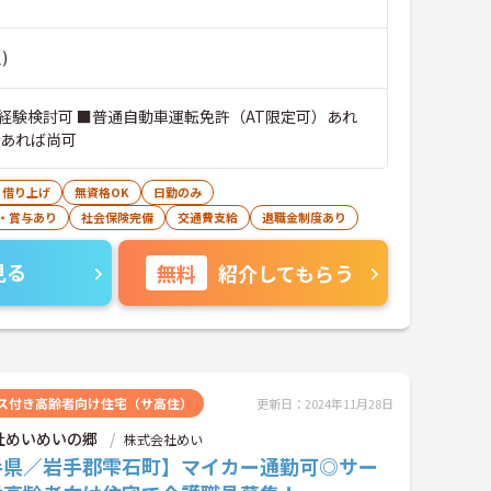
)
経験検討可 ■普通自動車運転免許（AT限定可）あれ
験あれば尚可
・借り上げ
無資格OK
日勤のみ
・賞与あり
社会保険完備
交通費支給
退職金制度あり
見る
無料
紹介してもらう
ス付き高齢者向け住宅（サ高住）
更新日：2024年11月28日
社めいめいの郷
株式会社めい
手県／岩手郡雫石町】マイカー通勤可◎サー