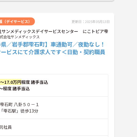
護（デイサービス）
更新日：2025年05月13日
社サンメディックスデイサービスセンター にこトピア雫
式会社サンメディックス
手県／岩手郡雫石町】車通勤可／夜勤なし！
サービスにて介護求人です＜日勤・契約職員
円～17.0万円
程度 諸手当込
～程度 諸手当込
郡雫石町 八卦５０－１
「雫石駅」徒歩13分
託社員