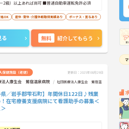
ー2級）以上あれば尚可 ■普通自動車運転免許必須
格OK
産休･育休･介護休暇取得実績あり
ボーナス・賞与あり
見る
無料
紹介してもらう
人保健施設（老健）
更新日：2025年08月29日
療法人康生会 鶯宿温泉病院
社団医療法人康生会 鶯宿温
手県／岩手郡雫石町】年間休日122日♪残業
め！在宅療養支援病院にて看護助手の募集＜
員＞