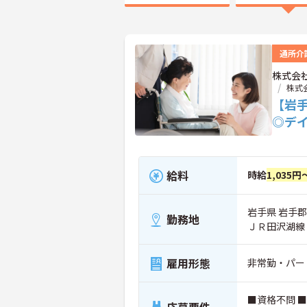
通所介
株式会
株式
【岩
◎デ
給料
時給
1,035円
岩手県 岩手郡
勤務地
ＪＲ田沢湖線
雇用形態
非常勤・パー
■資格不問 