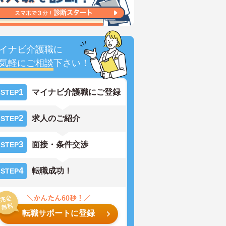
イナビ介護職に
気軽にご相談
下さい！
1
マイナビ介護職にご登録
STEP
2
求人のご紹介
STEP
3
面接・条件交渉
STEP
4
転職成功！
STEP
転職サポートに登録