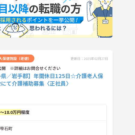
人保健施設（老健）
更新日：2025年02月27日
公開 ※詳細はお問合せください
手県／岩手郡】年間休日125日☆介護老人保
設にて介護補助募集〈正社員〉
円～18.0万円
程度
郡雫石町