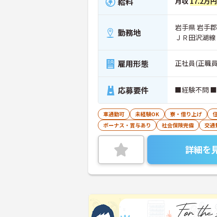
給料
月収
17.2万
岩手県 岩手郡
勤務地
ＪＲ田沢湖線
雇用形態
正社員(正職員
応募要件
■経験不問 
車通勤可
未経験OK
寮・借り上げ
ボーナス・賞与あり
社会保険完備
交通
詳細を