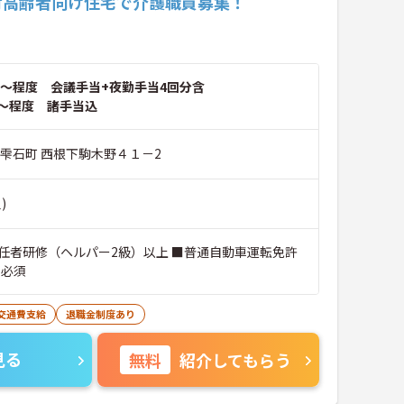
付高齢者向け住宅で介護職員募集！
～程度 会議手当+夜勤手当4回分含
～程度 諸手当込
郡雫石町 西根下駒木野４１－2
)
任者研修（ヘルパー2級）以上 ■普通自動車運転免許
）必須
交通費支給
退職金制度あり
見る
無料
紹介してもらう