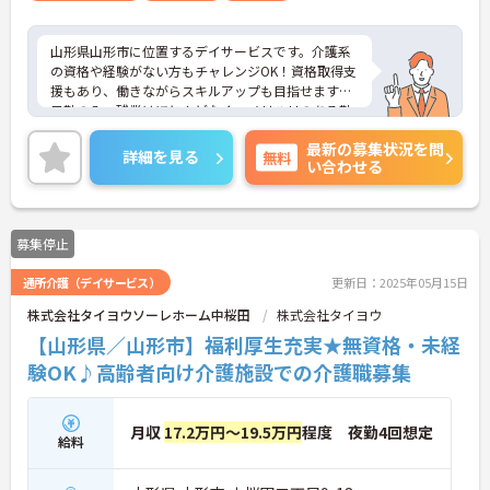
山形県山形市に位置するデイサービスです。介護系
の資格や経験がない方もチャレンジOK！資格取得支
援もあり、働きながらスキルアップも目指せます！
日勤のみ、残業はほとんどなく、メリハリのある勤
務が可能です。ご興味のある方には、面接対策ポイ
最新の募集状況を問
ントなど、さらに詳細をお話しいたしますのでお気
詳細を見る
無料
い合わせる
軽にご相談ください！
募集停止
通所介護（デイサービス）
更新日：2025年05月15日
株式会社タイヨウソーレホーム中桜田
株式会社タイヨウ
【山形県／山形市】福利厚生充実★無資格・未経
験OK♪高齢者向け介護施設での介護職募集
月収
17.2万円～19.5万円
程度 夜勤4回想定
給料