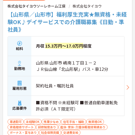
株式会社タイヨウソーレホーム江俣
株式会社タイヨウ
【山形県／山形市】福利厚生充実★無資格・未経
験OK♪デイサービスでの介護職募集《日勤・準
社員》
月収
15.3万円～17.0万円
程度
給料
山形県 山形市 嶋南１丁目１－２
勤務地
ＪＲ仙山線「北山形駅」バス・車12分
契約社員・嘱託社員
雇用形態
■資格不問 ※未経験可 ■普通自動車運転免
応募要件
許必須（ＡＴ限定可）
車通勤可
未経験OK
残業少なめ
住宅手当・補助
無資格OK
資格取得サポート
研修制度あり
産休･育休･介護休暇取得実績あり
ボーナス・賞与あり
社会保険完備
交通費支給