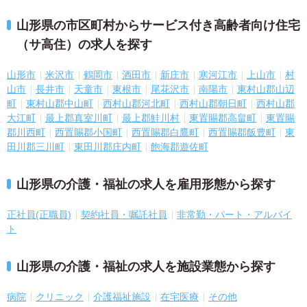
山形県の市区町村からサービス付き高齢者向け住宅
（サ高住）の求人を探す
山形市
米沢市
鶴岡市
酒田市
新庄市
寒河江市
上山市
村
山市
長井市
天童市
東根市
尾花沢市
南陽市
東村山郡山辺
町
東村山郡中山町
西村山郡河北町
西村山郡朝日町
西村山郡
大江町
最上郡真室川町
最上郡鮭川村
東置賜郡高畠町
東置賜
郡川西町
西置賜郡小国町
西置賜郡白鷹町
西置賜郡飯豊町
東
田川郡三川町
東田川郡庄内町
飽海郡遊佐町
山形県の介護・福祉の求人を雇用形態から探す
正社員(正職員)
契約社員・嘱託社員
非常勤・パート・アルバイ
ト
山形県の介護・福祉の求人を施設業態から探す
病院
クリニック
介護福祉施設
在宅医療
その他