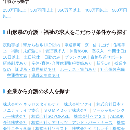
年収から探す
250万円以上
300万円以上
350万円以上
400万円以上
500万円
以上
山形県の介護・福祉の求人をこだわり条件から探す
夜勤専従
駅から徒歩10分以内
車通勤可
寮・借り上げ
住宅手
当・補助
未経験OK
管理職求人
無資格OK
高収入
年間休日1
10日以上
土日祝休
日勤のみ
ブランクOK
資格取得サポート
研修制度あり
産休･育休･介護休暇取得実績あり
新卒OK
残業少
なめ
託児所・育児補助あり
ボーナス・賞与あり
社会保険完備
交通費支給
退職金制度あり
企業から介護の求人を探す
株式会社ベネッセスタイルケア
株式会社ツクイ
株式会社日本ア
メニティライフ協会
ＳＯＭＰＯケア株式会社
ソーシャルインク
ルー株式会社
株式会社SOYOKAZE
株式会社ケア２１
ALSOK
介護株式会社
株式会社ケアリッツ・アンド・パートナーズ
株式
会社ニチイ学館
株式会社ソラスト
株式会社やさしい手
株式会