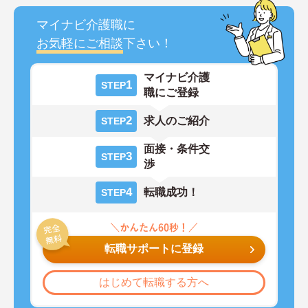
マイナビ介護職に
お気軽にご相談
下さい！
マイナビ介護
1
STEP
職にご登録
2
求人のご紹介
STEP
面接・条件交
3
STEP
渉
4
転職成功！
STEP
転職サポートに登録
はじめて転職する方へ