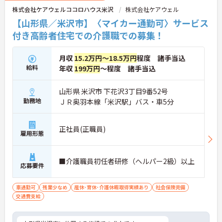
株式会社ケアウェルココロハウス米沢
株式会社ケアウェル
【山形県／米沢市】〈マイカー通勤可〉サービス
付き高齢者住宅での介護職での募集！
月収
15.2万円～18.5万円
程度 諸手当込
給料
年収
199万円
～程度 諸手当込
山形県 米沢市 下花沢3丁目9番52号
勤務地
ＪＲ奥羽本線「米沢駅」バス・車5分
正社員(正職員)
雇用形態
■介護職員初任者研修（ヘルパー2級）以上
応募要件
車通勤可
残業少なめ
産休･育休･介護休暇取得実績あり
社会保険完備
交通費支給