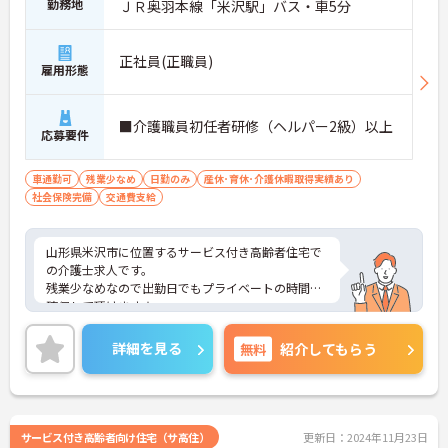
勤務地
ＪＲ奥羽本線「米沢駅」バス・車5分
正社員(正職員)
雇用形態
■介護職員初任者研修（ヘルパー2級）以上
応募要件
車通勤可
残業少なめ
日勤のみ
産休･育休･介護休暇取得実績あり
社会保険完備
交通費支給
山形県米沢市に位置するサービス付き高齢者住宅で
の介護士求人です。
残業少なめなので出勤日でもプライベートの時間を
確保して頂けます★
またマイカー通勤OK 無料駐車場完備なので、通勤
のストレスが少ないのも嬉しいポイントです◎
詳細を見る
無料
紹介してもらう
ご興味ある方には、面接対策ポイントなど、さらに
詳細をお話しいたしますのでお気軽にご相談くださ
い。
サービス付き高齢者向け住宅（サ高住）
更新日：2024年11月23日