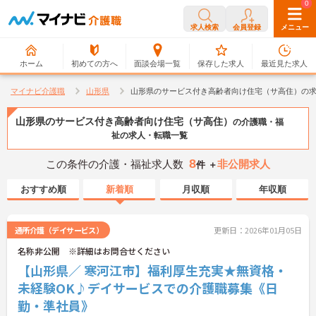
0
0
求人検索
会員登録
メニュー
ホーム
初めての方へ
面談会場一覧
保存した求人
最近見た求人
マイナビ介護職
山形県
山形県のサービス付き高齢者向け住宅（サ高住）の
山形県のサービス付き高齢者向け住宅（サ高住）
の介護職・福
祉の求人・転職一覧
8
この条件の介護・福祉求人数
非公開求人
件 ＋
おすすめ順
新着順
月収順
年収順
通所介護（デイサービス）
更新日：2026年01月05日
名称非公開 ※詳細はお問合せください
【山形県／ 寒河江市】福利厚生充実★無資格・
未経験OK♪デイサービスでの介護職募集《日
勤・準社員》