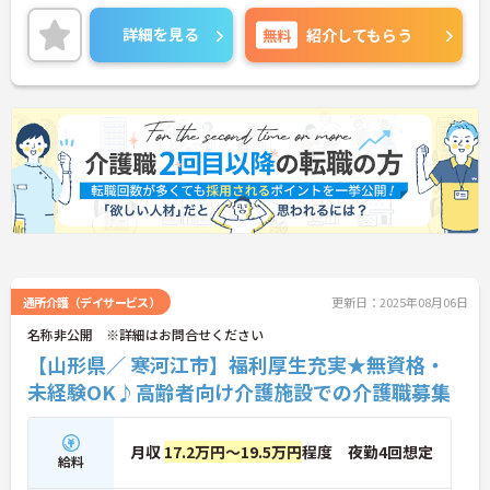
る勤務が可能です。ご興味のある方には、面接対策
ポイントなど、さらに詳細をお話しいたしますので
詳細を見る
無料
紹介してもらう
お気軽にご相談ください！
通所介護（デイサービス）
更新日：2025年08月06日
名称非公開 ※詳細はお問合せください
【山形県／ 寒河江市】福利厚生充実★無資格・
未経験OK♪高齢者向け介護施設での介護職募集
月収
17.2万円～19.5万円
程度 夜勤4回想定
給料