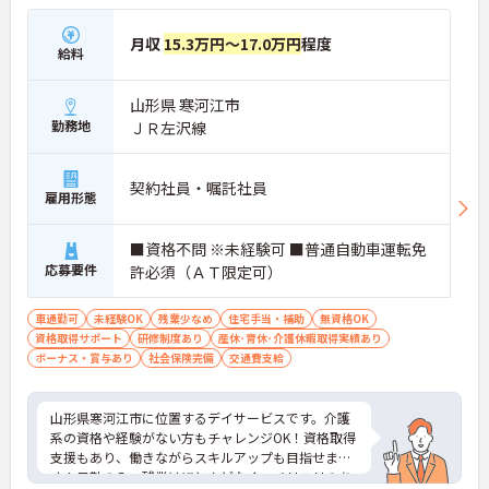
月収
15.3万円～17.0万円
程度
給料
山形県 寒河江市
勤務地
ＪＲ左沢線
契約社員・嘱託社員
雇用形態
■資格不問 ※未経験可 ■普通自動車運転免
応募要件
許必須（ＡＴ限定可）
車通勤可
未経験OK
残業少なめ
住宅手当・補助
無資格OK
資格取得サポート
研修制度あり
産休･育休･介護休暇取得実績あり
ボーナス・賞与あり
社会保険完備
交通費支給
山形県寒河江市に位置するデイサービスです。介護
系の資格や経験がない方もチャレンジOK！資格取得
支援もあり、働きながらスキルアップも目指せま
す！日勤のみ、残業はほとんどなく、メリハリのあ