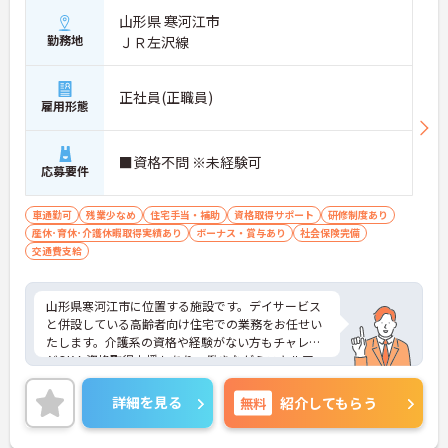
山形県 寒河江市
勤務地
ＪＲ左沢線
正社員(正職員)
雇用形態
■資格不問 ※未経験可
応募要件
車通勤可
残業少なめ
住宅手当・補助
資格取得サポート
研修制度あり
産休･育休･介護休暇取得実績あり
ボーナス・賞与あり
社会保険完備
交通費支給
山形県寒河江市に位置する施設です。デイサービス
と併設している高齢者向け住宅での業務をお任せい
たします。介護系の資格や経験がない方もチャレン
ジOK！資格取得支援もあり、働きながらスキルアッ
プも目指せます！残業はほとんどなく、メリハリの
ある勤務が可能です。ご興味のある方には、面接対
詳細を見る
無料
紹介してもらう
策ポイントなど、さらに詳細をお話しいたしますの
でお気軽にご相談ください！