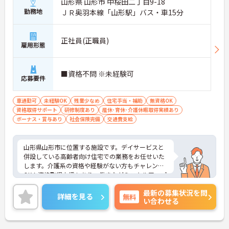
山形県 山形市 中桜田二丁目9-18
勤務地
ＪＲ奥羽本線「山形駅」バス・車15分
正社員(正職員)
雇用形態
■資格不問 ※未経験可
応募要件
車通勤可
未経験OK
残業少なめ
住宅手当・補助
無資格OK
資格取得サポート
研修制度あり
産休･育休･介護休暇取得実績あり
ボーナス・賞与あり
社会保険完備
交通費支給
山形県山形市に位置する施設です。デイサービスと
併設している高齢者向け住宅での業務をお任せいた
します。介護系の資格や経験がない方もチャレンジ
OK！資格取得支援もあり、働きながらスキルアップ
も目指せます！残業はほとんどなく、メリハリのあ
最新の募集状況を問
る勤務が可能です。ご興味のある方には、面接対策
詳細を見る
無料
い合わせる
ポイントなど、さらに詳細をお話しいたしますので
お気軽にご相談ください！