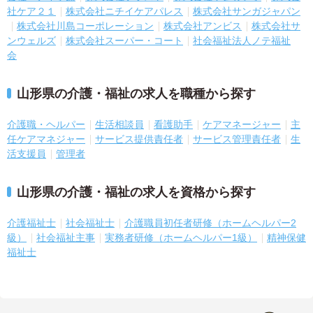
社ケア２１
株式会社ニチイケアパレス
株式会社サンガジャパン
株式会社川島コーポレーション
株式会社アンビス
株式会社サ
ンウェルズ
株式会社スーパー・コート
社会福祉法人ノテ福祉
会
山形県の介護・福祉の求人を職種から探す
介護職・ヘルパー
生活相談員
看護助手
ケアマネージャー
主
任ケアマネジャー
サービス提供責任者
サービス管理責任者
生
活支援員
管理者
山形県の介護・福祉の求人を資格から探す
介護福祉士
社会福祉士
介護職員初任者研修（ホームヘルパー2
級）
社会福祉主事
実務者研修（ホームヘルパー1級）
精神保健
福祉士