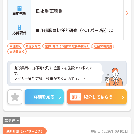
正社員(正職員)
雇用形態
■介護職員初任者研修（ヘルパー2級）以上
応募要件
車通勤可
残業少なめ
産休･育休･介護休暇取得実績あり
社会保険完備
交通費支給
山形県西村山郡河北町に位置する施設での求人で
す。
マイカー通勤可能、残業が少なめのです。
ご興味のある方はお気軽にお問い合わせ下さい。
詳細を見る
無料
紹介してもらう
募集停止
通所介護（デイサービス）
更新日：2026年06月02日