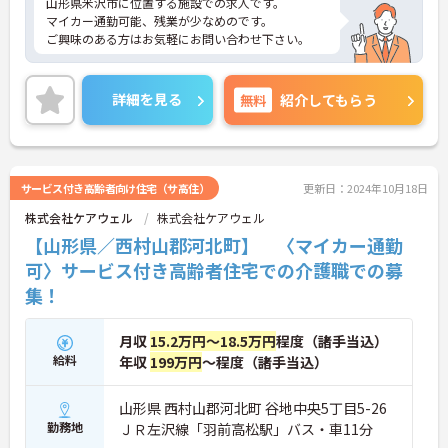
山形県米沢市に位置する施設での求人です。
マイカー通勤可能、残業が少なめのです。
ご興味のある方はお気軽にお問い合わせ下さい。
詳細を見る
無料
紹介してもらう
サービス付き高齢者向け住宅（サ高住）
更新日：2024年10月18日
株式会社ケアウェル
株式会社ケアウェル
【山形県／西村山郡河北町】 〈マイカー通勤
可〉サービス付き高齢者住宅での介護職での募
集！
月収
15.2万円～18.5万円
程度（諸手当込）
給料
年収
199万円
～程度（諸手当込）
山形県 西村山郡河北町 谷地中央5丁目5-26
勤務地
ＪＲ左沢線「羽前高松駅」バス・車11分