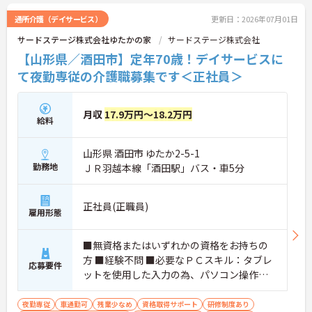
通所介護（デイサービス）
更新日：2026年07月01日
サードステージ株式会社ゆたかの家
サードステージ株式会社
【山形県／酒田市】定年70歳！デイサービスに
て夜勤専従の介護職募集です＜正社員＞
月収
17.9万円～18.2万円
給料
山形県 酒田市 ゆたか2-5-1
勤務地
ＪＲ羽越本線「酒田駅」バス・車5分
正社員(正職員)
雇用形態
■無資格またはいずれかの資格をお持ちの
方 ■経験不問 ■必要なＰＣスキル：タブレ
応募要件
ットを使用した入力の為、パソコン操作が
ありません。携帯電話と操作方法が同じで
す。
夜勤専従
車通勤可
残業少なめ
資格取得サポート
研修制度あり