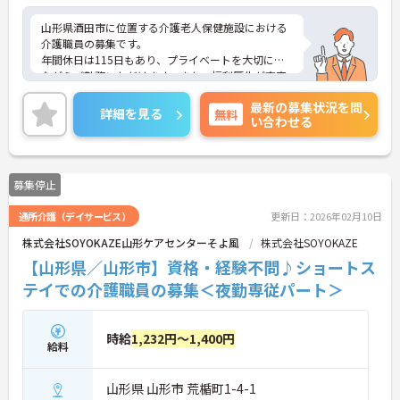
山形県酒田市に位置する介護老人保健施設における
介護職員の募集です。
年間休日は115日もあり、プライベートを大切にし
ながらご勤務いただけます。また、福利厚生が充実
しています。働きやすい環境が整っており、安心し
最新の募集状況を問
てご勤務いただけます。
詳細を見る
無料
い合わせる
ご興味のある方には、面接対策ポイントなど、さら
に詳細をご案内しますのでお気軽にご相談くださ
い！
募集停止
通所介護（デイサービス）
更新日：2026年02月10日
株式会社SOYOKAZE山形ケアセンターそよ風
株式会社SOYOKAZE
【山形県／山形市】資格・経験不問♪ショートス
テイでの介護職員の募集＜夜勤専従パート＞
時給
1,232円～1,400円
給料
山形県 山形市 荒楯町1-4-1