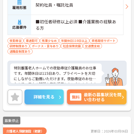
契約社員・嘱託社員
雇用形態
■初任者研修以上必須 ■介護業務の経験あ
応募要件
る方
夜勤専従
車通勤可
残業少なめ
年間休日110日以上
資格取得サポート
研修制度あり
ボーナス・賞与あり
社会保険完備
交通費支給
退職金制度あり
特別養護老人ホームでの夜勤専従介護職員のお仕事
です。年間休日は115日あり、プライベートを大切
にしながらご勤務いただけます。夜勤専従のお仕事
なので、日中の時間を有効活用したい方にもおすす
めです。ご興味のある方には、面接対策ポイントな
最新の募集状況を問
どさらに詳細をお話いたしますので、お気軽にご相
詳細を見る
無料
い合わせる
談ください。
募集停止
介護老人保健施設（老健）
更新日：2026年03月06日