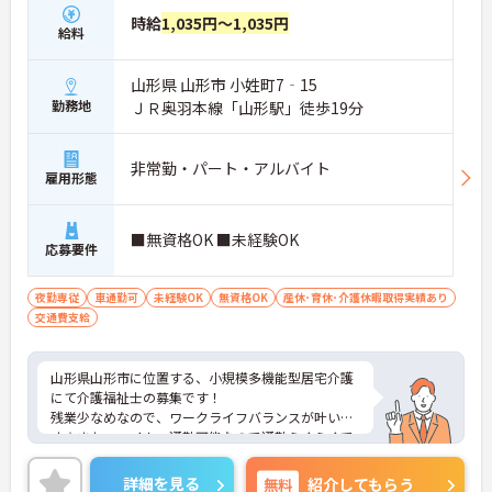
時給
1,035円～1,035円
給料
山形県 山形市 小姓町7‐15
勤務地
ＪＲ奥羽本線「山形駅」徒歩19分
非常勤・パート・アルバイト
雇用形態
■無資格OK ■未経験OK
応募要件
夜勤専従
車通勤可
未経験OK
無資格OK
産休･育休･介護休暇取得実績あり
交通費支給
山形県山形市に位置する、小規模多機能型居宅介護
にて介護福祉士の募集です！
残業少なめなので、ワークライフバランスが叶いま
す☆また、マイカー通勤可能なので通勤らくらくで
す◎
ご興味のある方には、面接対策ポイントなど、さら
詳細を見る
無料
紹介してもらう