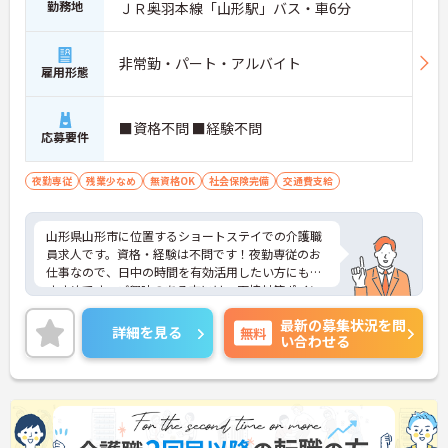
勤務地
ＪＲ奥羽本線「山形駅」バス・車6分
非常勤・パート・アルバイト
雇用形態
■資格不問 ■経験不問
応募要件
夜勤専従
残業少なめ
無資格OK
社会保険完備
交通費支給
山形県山形市に位置するショートステイでの介護職
員求人です。資格・経験は不問です！夜勤専従のお
仕事なので、日中の時間を有効活用したい方にもお
すすめです。ご興味のある方には、面接対策ポイン
ト等、さらに詳細をお話ししますのでお気軽にご相
最新の募集状況を問
談ください！
詳細を見る
無料
い合わせる