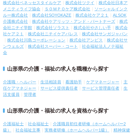
株式会社ベネッセスタイルケア
株式会社ツクイ
株式会社日本ア
メニティライフ協会
ＳＯＭＰＯケア株式会社
ソーシャルインク
ルー株式会社
株式会社SOYOKAZE
株式会社ケア２１
ALSOK
介護株式会社
株式会社ケアリッツ・アンド・パートナーズ
株式
会社ニチイ学館
株式会社ソラスト
株式会社やさしい手
株式会
社ケア２１
株式会社ニチイケアパレス
株式会社サンガジャパン
株式会社川島コーポレーション
株式会社アンビス
株式会社サ
ンウェルズ
株式会社スーパー・コート
社会福祉法人ノテ福祉
会
山形県の介護・福祉の求人を職種から探す
介護職・ヘルパー
生活相談員
看護助手
ケアマネージャー
主
任ケアマネジャー
サービス提供責任者
サービス管理責任者
生
活支援員
管理者
山形県の介護・福祉の求人を資格から探す
介護福祉士
社会福祉士
介護職員初任者研修（ホームヘルパー2
級）
社会福祉主事
実務者研修（ホームヘルパー1級）
精神保健