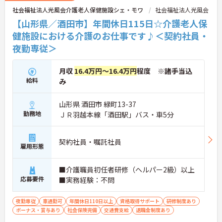
社会福祉法人光風会介護老人保健施設シェ・モワ
社会福祉法人光風会
【山形県／酒田市】年間休日115日☆介護老人保
健施設における介護のお仕事です♪＜契約社員・
夜勤専従＞
月収
16.4万円～16.4万円
程度 ※諸手当込
給料
み
山形県 酒田市 緑町13-37
勤務地
ＪＲ羽越本線「酒田駅」バス・車5分
契約社員・嘱託社員
雇用形態
■介護職員初任者研修（ヘルパー2級）以上
応募要件
■実務経験：不問
夜勤専従
車通勤可
年間休日110日以上
資格取得サポート
研修制度あり
ボーナス・賞与あり
社会保険完備
交通費支給
退職金制度あり