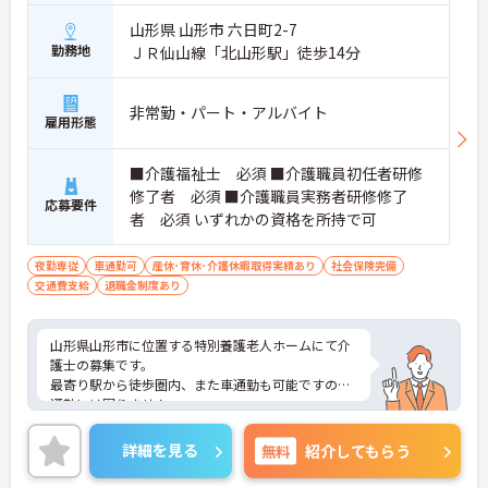
山形県 山形市 六日町2-7
勤務地
ＪＲ仙山線「北山形駅」徒歩14分
非常勤・パート・アルバイト
雇用形態
■介護福祉士 必須 ■介護職員初任者研修
修了者 必須 ■介護職員実務者研修修了
応募要件
者 必須 いずれかの資格を所持で可
夜勤専従
車通勤可
産休･育休･介護休暇取得実績あり
社会保険完備
交通費支給
退職金制度あり
山形県山形市に位置する特別養護老人ホームにて介
護士の募集です。
最寄り駅から徒歩圏内、また車通勤も可能ですので
通勤には困りません。
あなたの経験やスキルを活かして、高齢者の皆さま
が安心して過ごせる空間づくりにチャレンジしてみ
詳細を見る
無料
紹介してもらう
ませんか？
ご興味ある方には、面接対策ポイントなど、さらに