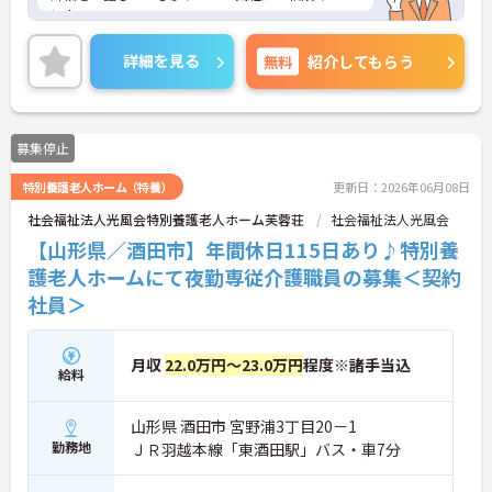
い！
詳細を見る
無料
紹介してもらう
募集停止
特別養護老人ホーム（特養）
更新日：2026年06月08日
社会福祉法人光風会特別養護老人ホーム芙蓉荘
社会福祉法人光風会
【山形県／酒田市】年間休日115日あり♪特別養
護老人ホームにて夜勤専従介護職員の募集＜契約
社員＞
月収
22.0万円～23.0万円
程度※諸手当込
給料
山形県 酒田市 宮野浦3丁目20－1
勤務地
ＪＲ羽越本線「東酒田駅」バス・車7分