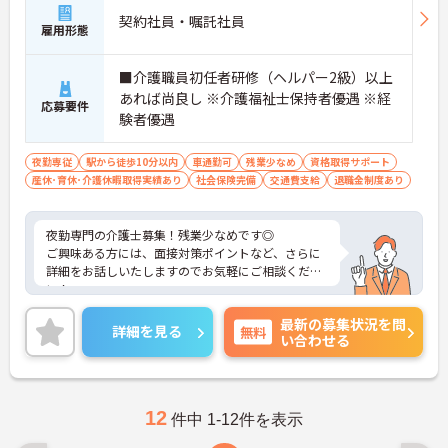
契約社員・嘱託社員
雇用形態
■介護職員初任者研修（ヘルパー2級）以上
あれば尚良し ※介護福祉士保持者優遇 ※経
応募要件
験者優遇
夜勤専従
駅から徒歩10分以内
車通勤可
残業少なめ
資格取得サポート
産休･育休･介護休暇取得実績あり
社会保険完備
交通費支給
退職金制度あり
夜勤専門の介護士募集！残業少なめです◎
ご興味ある方には、面接対策ポイントなど、さらに
詳細をお話しいたしますのでお気軽にご相談くださ
い！
最新の募集状況を問
詳細を見る
無料
い合わせる
12
件中 1-12件を表示