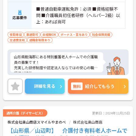
■普通自動車運転免許：必須 ■資格経験不
問 ■介護職員初任者研修（ヘルパー2級）以
応募要件
上：あれば尚可
夜勤専従
車通勤可
未経験OK
ボーナス・賞与あり
社会保険完備
交通費支給
退職金制度あり
山形県飽海郡にある特別養護老人ホームでの介護職
員の募集です！
充実した研修制度や認定法人ならではの安心の職場
環境が特徴。
障がい者・高齢者福祉、リハビリテーション分野な
ど幅広く地域貢献とスキルアップを目指す方におす
詳細を見る
無料
紹介してもらう
すめです。
ご興味がある方は、ご面接のポイントをお伝えしま
すので、お気軽にお問い合わせください。
通所介護（デイサービス）
更新日：2024年11月25日
株式会社奥山商店スマイルやまのべ
株式会社奥山商店
【山形県／山辺町】 介護付き有料老人ホームで