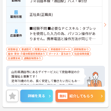
勤務地
ＪＲ羽越本線「酒田駅」バス・車5分
正社員(正職員)
雇用形態
■経験不問 ■必要なＰＣスキル：タブレッ
トを使用した入力の為、パソコン操作があ
応募要件
りません。携帯電話と操作方法が同じで
す。
夜勤専従
車通勤可
残業少なめ
資格取得サポート
研修制度あり
産休･育休･介護休暇取得実績あり
ボーナス・賞与あり
社会保険完備
交通費支給
退職金制度あり
山形県酒田市にあるデイサービスにて夜勤専従の介
護福祉士募集です！
定年70歳のため、長く安定して働きたい方にもおす
すめの環境です◎車通勤も可能で、毎日の通勤もス
ムーズ♪ご興味のある方には、面接対策ポイントな
ど、さらに詳細をご案内しますのでお気軽にご相談
詳細を見る
無料
紹介してもらう
ください！