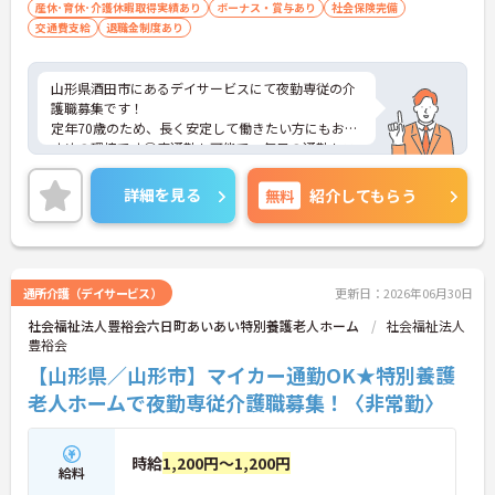
産休･育休･介護休暇取得実績あり
ボーナス・賞与あり
社会保険完備
交通費支給
退職金制度あり
山形県酒田市にあるデイサービスにて夜勤専従の介
護職募集です！
定年70歳のため、長く安定して働きたい方にもおす
すめの環境です◎車通勤も可能で、毎日の通勤もス
ムーズ♪ご興味のある方には、面接対策ポイントな
ど、さらに詳細をご案内しますのでお気軽にご相談
詳細を見る
無料
紹介してもらう
ください！
通所介護（デイサービス）
更新日：2026年06月30日
社会福祉法人豊裕会六日町あいあい特別養護老人ホーム
社会福祉法人
豊裕会
【山形県／山形市】マイカー通勤OK★特別養護
老人ホームで夜勤専従介護職募集！〈非常勤〉
時給
1,200円～1,200円
給料