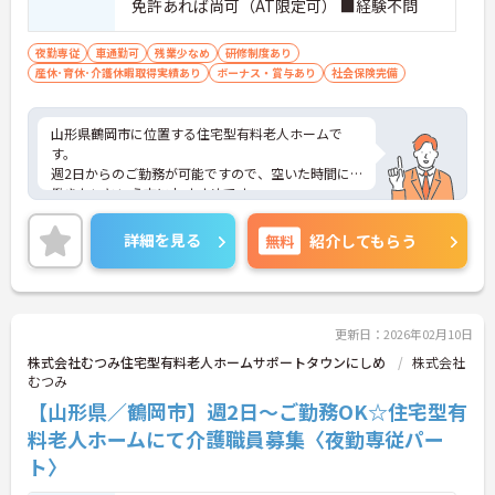
免許あれば尚可（AT限定可） ■経験不問
夜勤専従
車通勤可
残業少なめ
研修制度あり
産休･育休･介護休暇取得実績あり
ボーナス・賞与あり
社会保険完備
山形県鶴岡市に位置する住宅型有料老人ホームで
す。
週2日からのご勤務が可能ですので、空いた時間に
働きたいという方におすすめです。
昇給や賞与制度があり頑張りが評価されてしっかり
と職員に還元されます。
詳細を見る
無料
紹介してもらう
ご興味のある方には、面接対策ポイントなど、さら
に詳細をお話しいたしますのでお気軽にご相談くだ
さい！
更新日：2026年02月10日
株式会社むつみ住宅型有料老人ホームサポートタウンにしめ
株式会社
むつみ
【山形県／鶴岡市】週2日～ご勤務OK☆住宅型有
料老人ホームにて介護職員募集〈夜勤専従パー
ト〉