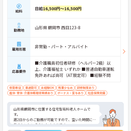
日給
16,500円～16,500円
給料
山形県 鶴岡市 西目123-8
勤務地
非常勤・パート・アルバイト
雇用形態
■介護職員初任者研修（ヘルパー2級）以
上、介護福祉士 いずれか ■普通自動車運転
応募要件
免許あれば尚可（AT限定可） ■経験不問
夜勤専従
車通勤可
未経験OK
残業少なめ
研修制度あり
産休･育休･介護休暇取得実績あり
ボーナス・賞与あり
社会保険完備
山形県鶴岡市に位置する住宅型有料老人ホームで
す。
週2日からのご勤務が可能ですので、空いた時間に
働きたいという方におすすめです。
昇給や賞与制度があり頑張りが評価されてしっかり