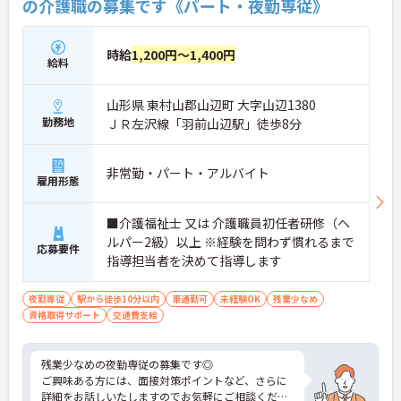
の介護職の募集です《パート・夜勤専従》
時給
1,200円～1,400円
給料
山形県 東村山郡山辺町 大字山辺1380
勤務地
ＪＲ左沢線「羽前山辺駅」徒歩8分
非常勤・パート・アルバイト
雇用形態
■介護福祉士 又は 介護職員初任者研修（ヘ
ルパー2級）以上 ※経験を問わず慣れるまで
応募要件
指導担当者を決めて指導します
夜勤専従
駅から徒歩10分以内
車通勤可
未経験OK
残業少なめ
資格取得サポート
交通費支給
残業少なめの夜勤専従の募集です◎
ご興味ある方には、面接対策ポイントなど、さらに
詳細をお話しいたしますのでお気軽にご相談くださ