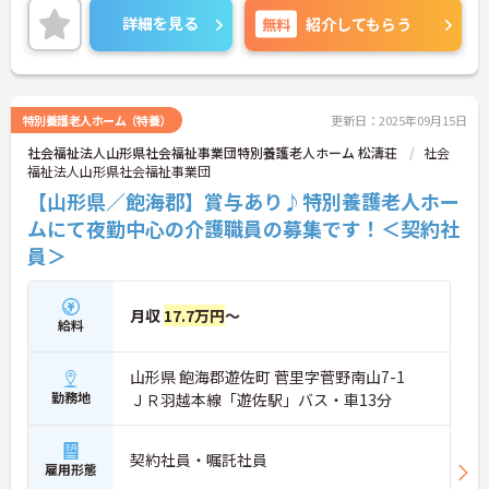
と職員に還元されます。
詳細を見る
無料
紹介してもらう
ご興味のある方には、面接対策ポイントなど、さら
に詳細をお話しいたしますのでお気軽にご相談くだ
さい！
特別養護老人ホーム（特養）
更新日：2025年09月15日
社会福祉法人山形県社会福祉事業団特別養護老人ホーム 松濤荘
社会
福祉法人山形県社会福祉事業団
【山形県／飽海郡】賞与あり♪特別養護老人ホー
ムにて夜勤中心の介護職員の募集です！＜契約社
員＞
月収
17.7万円
～
給料
山形県 飽海郡遊佐町 菅里字菅野南山7-1
勤務地
ＪＲ羽越本線「遊佐駅」バス・車13分
契約社員・嘱託社員
雇用形態