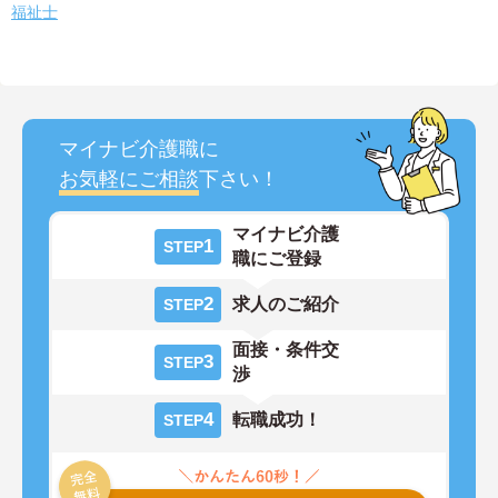
福祉士
マイナビ介護職に
お気軽にご相談
下さい！
マイナビ介護
1
STEP
職にご登録
2
求人のご紹介
STEP
面接・条件交
3
STEP
渉
4
転職成功！
STEP