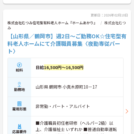
詳細をお話しいたしますのでお気軽にご相談くださ
い。
更新日：2026年02月10日
株式会社むつみ住宅型有料老人ホーム『ホームあかり』
株式会社むつ
み
【山形県／鶴岡市】週2日～ご勤務OK☆住宅型有
料老人ホームにて介護職員募集〈夜勤専従パー
ト〉
日給
16,500円～16,500円
給料
山形県 鶴岡市 小真木原町10－17
勤務地
非常勤・パート・アルバイト
雇用形態
■介護職員初任者研修（ヘルパー2級）以
上、介護福祉士 いずれか ■普通自動車運転
応募要件