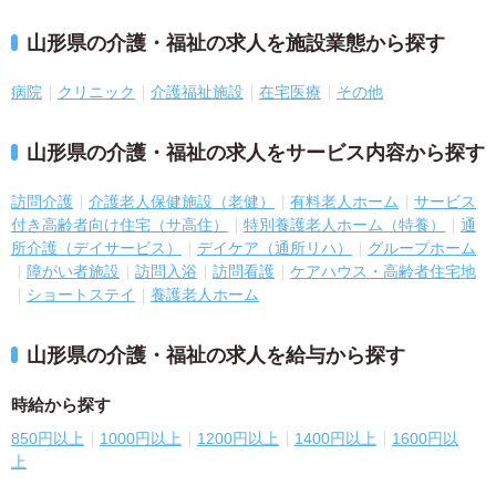
山形県の介護・福祉の求人を施設業態から探す
病院
クリニック
介護福祉施設
在宅医療
その他
山形県の介護・福祉の求人をサービス内容から探す
訪問介護
介護老人保健施設（老健）
有料老人ホーム
サービス
付き高齢者向け住宅（サ高住）
特別養護老人ホーム（特養）
通
所介護（デイサービス）
デイケア（通所リハ）
グループホーム
障がい者施設
訪問入浴
訪問看護
ケアハウス・高齢者住宅地
ショートステイ
養護老人ホーム
山形県の介護・福祉の求人を給与から探す
時給から探す
850円以上
1000円以上
1200円以上
1400円以上
1600円以
上