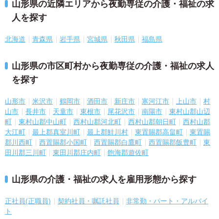
山形県の近隣エリアから夜勤専従の介護・福祉の求
人を探す
北海道
青森県
岩手県
宮城県
秋田県
福島県
山形県の市区町村から夜勤専従の介護・福祉の求人
を探す
山形市
米沢市
鶴岡市
酒田市
新庄市
寒河江市
上山市
村
山市
長井市
天童市
東根市
尾花沢市
南陽市
東村山郡山辺
町
東村山郡中山町
西村山郡河北町
西村山郡朝日町
西村山郡
大江町
最上郡真室川町
最上郡鮭川村
東置賜郡高畠町
東置賜
郡川西町
西置賜郡小国町
西置賜郡白鷹町
西置賜郡飯豊町
東
田川郡三川町
東田川郡庄内町
飽海郡遊佐町
山形県の介護・福祉の求人を雇用形態から探す
正社員(正職員)
契約社員・嘱託社員
非常勤・パート・アルバイ
ト