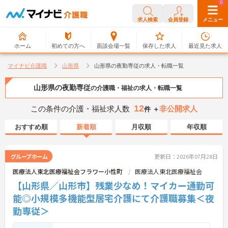
0
0
求人検索
会員登録
メニュー
ホーム
初めての方へ
面談会場一覧
保存した求人
最近見た求人
マイナビ介護職
山形県
山形県の夜勤専従の求人・転職一覧
山形県の夜勤専従
の介護職・福祉の求人・転職一覧
12
この条件の介護・福祉求人数
非公開求人
件 ＋
おすすめ順
新着順
月収順
年収順
グループホーム
更新日：2026年07月28日
医療法人東北医療福祉会フラワー小性町
医療法人東北医療福祉会
【山形県／山形市】残業少なめ！マイカー通勤可
能◎小規模多機能型居宅介護にて介護職募集＜夜
勤専従＞