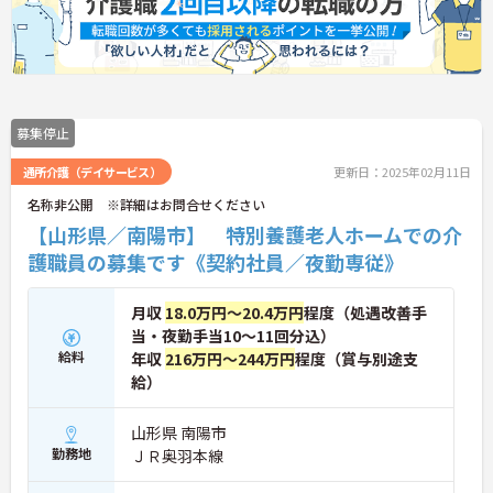
募集停止
通所介護（デイサービス）
更新日：2025年02月11日
名称非公開 ※詳細はお問合せください
【山形県／南陽市】 特別養護老人ホームでの介
護職員の募集です《契約社員／夜勤専従》
月収
18.0万円～20.4万円
程度（処遇改善手
当・夜勤手当10～11回分込）
給料
年収
216万円～244万円
程度（賞与別途支
給）
山形県 南陽市
勤務地
ＪＲ奥羽本線