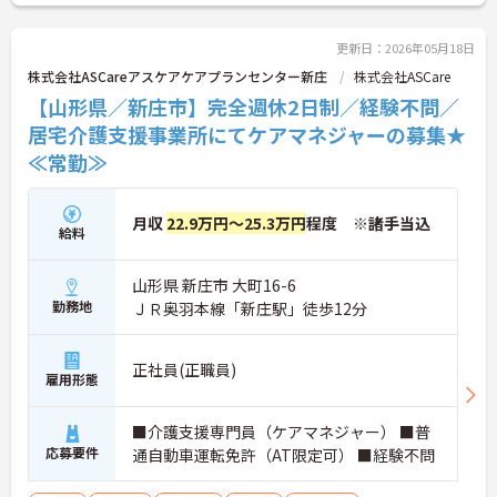
ス、専門技術を極めるコースなど、大手ならではの
多彩なキャリアパスを用意。「資格を活かして、も
っと上を目指したい」という意欲に応える環境で
更新日：2026年05月18日
す。
株式会社ASCareアスケアケアプランセンター新庄
株式会社ASCare
◆損保ジャパングループならではの厚遇も大きな魅
【山形県／新庄市】完全週休2日制／経験不問／
力の一つです。レジャー施設や宿泊施設が最大80％
オフになる優待制度や、リゾートホテルの割引など
居宅介護支援事業所にてケアマネジャーの募集★
があり、休日のリフレッシュに活用できます。
≪常勤≫
月収
22.9万円～25.3万円
程度 ※諸手当込
給料
山形県 新庄市 大町16-6
勤務地
ＪＲ奥羽本線「新庄駅」徒歩12分
正社員(正職員)
雇用形態
■介護支援専門員（ケアマネジャー） ■普
応募要件
通自動車運転免許（AT限定可） ■経験不問