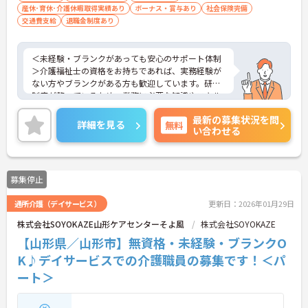
産休･育休･介護休暇取得実績あり
ボーナス・賞与あり
社会保険完備
交通費支給
退職金制度あり
＜未経験・ブランクがあっても安心のサポート体制
＞介護福祉士の資格をお持ちであれば、実務経験が
ない方やブランクがある方も歓迎しています。研修
制度が整っているため、業務に必要な知識やスキル
を基礎から確認できます。先輩スタッフがフォロー
最新の募集状況を問
する体制があり、安心して業務をスタートできる温
詳細を見る
無料
い合わせる
かい雰囲気の職場です
＜大手グループならではの厚待遇＆福利厚生＞ 損保
ジャパングループの安定基盤のもと、年2回の賞与
や充実した手当を完備。映画や旅行がお得になる福
募集停止
利厚生も利用でき、プライベートも大切にしながら
「しっかり働き、しっかり休む」を実現できます。
通所介護（デイサービス）
更新日：2026年01月29日
＜ワークライフバランスを大切にできる制度＞年間
公休は110日確保されており、さらに法定有給休暇
株式会社SOYOKAZE山形ケアセンターそよ風
株式会社SOYOKAZE
に加えて会社独自の休暇が3日付与されます（入社
【山形県／山形市】無資格・未経験・ブランクO
時期による）。また、勤続5年ごとに「5日間の特別
連続有給休暇」が付与されるなど、リフレッシュで
K♪デイサービスでの介護職員の募集です！＜パ
きる機会が豊富です。
ート＞