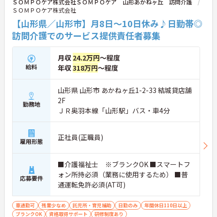
ＳＯＭＰＯケア株式会社ＳＯＭＰＯケア 山形あかねヶ丘 訪問介護
ＳＯＭＰＯケア株式会社
【山形県／山形市】月8日～10日休み♪日勤帯◎
訪問介護でのサービス提供責任者募集
月収
24.2万円
～程度
給料
年収
318万円
～程度
山形県 山形市 あかねヶ丘1-2-33 結城貸店舗
2F
勤務地
ＪＲ奥羽本線「山形駅」バス・車4分
正社員(正職員)
雇用形態
■介護福祉士 ※ブランクOK ■スマートフ
ォン所持必須（業務に使用するため） ■普
応募要件
通運転免許必須(AT可)
車通勤可
残業少なめ
託児所・育児補助
日勤のみ
年間休日110日以上
ブランクOK
資格取得サポート
研修制度あり