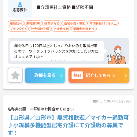
■介護福祉士資格 ■経験不問
応募要件
車通勤可
未経験OK
残業少なめ
住宅手当・補助
年間休日110日以上
ブランクOK
社会保険完備
交通費支給
退職金制度あり
年間休日も120日以上としっかりお休みも取得出来
るので、ワークライフバランスを大切にしたい方に
オススメです◎
ご興味ある方には、面接対策ポイントなど、さらに
詳細をお話しいたしますのでお気軽にご相談くださ
い。
詳細を見る
無料
紹介してもらう
更新日：2024年11月29日
名称非公開 ※詳細はお問合せください
【山形県／山形市】無資格歓迎／マイカー通勤可
♪小規模多機能型居宅介護にて介護職の募集で
す！