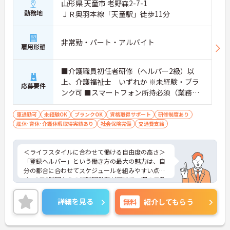
山形県 天童市 老野森2-7-1
勤務地
ＪＲ奥羽本線「天童駅」徒歩11分
非常勤・パート・アルバイト
雇用形態
■介護職員初任者研修（ヘルパー2級）以
上、介護福祉士 いずれか ※未経験・ブラ
応募要件
ンク可 ■スマートフォン所持必須（業務に
使用するため） ■普通運転免許必須(AT可)
※自家用車での移動・訪問が必須です
車通勤可
未経験OK
ブランクOK
資格取得サポート
研修制度あり
産休･育休･介護休暇取得実績あり
社会保険完備
交通費支給
＜ライフスタイルに合わせて働ける自由度の高さ＞
「登録ヘルパー」という働き方の最大の魅力は、自
分の都合に合わせてスケジュールを組みやすい点で
す。1日3時間からの短時間勤務が可能で、週の日数
や時間帯も相談できます。お子様の学校行事やご家
族の予定を優先したい主婦（夫）の方や、扶養内で
詳細を見る
無料
紹介してもらう
無理なく働きたい方にぴったりです。空いた時間を
有効活用して、プライベートと仕事を両立できる環
境が整っています。