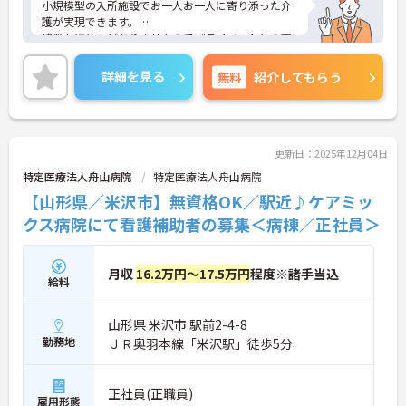
小規模型の入所施設でお一人お一人に寄り添った介
護が実現できます。
残業もほとんどありませんのでプライベートとの両
立もしやすいです。
また社会保険はもちろん、産休育休、介護休など福
詳細を見る
無料
紹介してもらう
利厚生充実！安心して長く働ける環境が整っていま
す。
ご興味ある方には、面接対策ポイントなど、さらに
詳細をお話しいたしますのでお気軽にご相談くださ
い！
更新日：2025年12月04日
特定医療法人舟山病院
特定医療法人舟山病院
【山形県／米沢市】無資格OK／駅近♪ケアミッ
クス病院にて看護補助者の募集＜病棟／正社員＞
月収
16.2万円～17.5万円
程度※諸手当込
給料
山形県 米沢市 駅前2-4-8
勤務地
ＪＲ奥羽本線「米沢駅」徒歩5分
正社員(正職員)
雇用形態