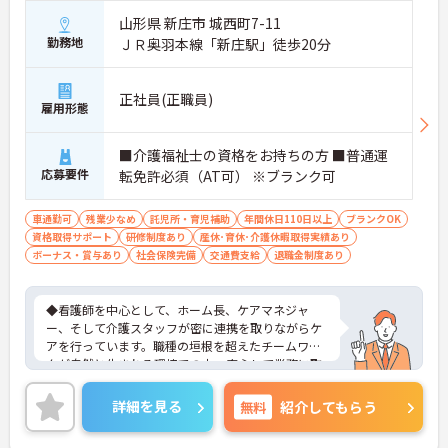
山形県 新庄市 城西町7-11
勤務地
ＪＲ奥羽本線「新庄駅」徒歩20分
正社員(正職員)
雇用形態
■介護福祉士の資格をお持ちの方 ■普通運
応募要件
転免許必須（AT可） ※ブランク可
車通勤可
残業少なめ
託児所・育児補助
年間休日110日以上
ブランクOK
資格取得サポート
研修制度あり
産休･育休･介護休暇取得実績あり
ボーナス・賞与あり
社会保険完備
交通費支給
退職金制度あり
◆看護師を中心として、ホーム長、ケアマネジャ
ー、そして介護スタッフが密に連携を取りながらケ
アを行っています。職種の垣根を超えたチームワー
クが自然と生まれる環境での中、安心して業務に取
り組むことができます。
◆介護福祉士限定の「特別職務手当」も支給される
詳細を見る
無料
紹介してもらう
など、専門性をしっかり給与に還元する仕組みで
す。また、現場のリーダーや管理者を目指すコー