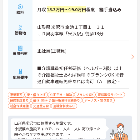
月収
15.3万円～19.0万円
程度 諸手当込み
給料
山形県 米沢市 金池１丁目１－３１
勤務地
ＪＲ奥羽本線「米沢駅」徒歩18分
正社員(正職員)
雇用形態
■介護職員初任者研修（ヘルパー2級）以上
※介護福祉士あれば尚可 ※ブランクOK ※普
応募要件
通自動車運転免許あれば尚可（ＡＴ限定
可）
車通勤可
寮・借り上げ
住宅手当・補助
ブランクOK
資格取得サポート
研修制度あり
産休･育休･介護休暇取得実績あり
ボーナス・賞与あり
社会保険完備
交通費支給
退職金制度あり
山形県米沢市に位置する施設です。
小規模の施設ですので、お一人お一人に寄り添った
細やかなケアを実現できます。
多職種との連携もよく、相談し合える環境で、知識