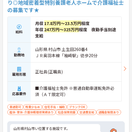
り◎地域密着型特別養護老人ホームで介護福祉士
当（職務時給の60％）」が支給されるため、安心し
の募集です★
て収入を得ることができます。
月収
17.8万円～23.5万円
程度
年収
247万円～325万円
程度 夜勤手当別途
給料
支給
山形県 村山市 土生田260番4
勤務地
ＪＲ奥羽本線「袖崎駅」徒歩20分
正社員(正職員)
雇用形態
■介護福祉士免許 ※普通自動車運転免許必
応募要件
須（ＡＴ限定可）
車通勤可
残業少なめ
住宅手当・補助
ブランクOK
産休･育休･介護休暇取得実績あり
社会保険完備
交通費支給
退職金制度あり
山形県村山市い位置する施設です。