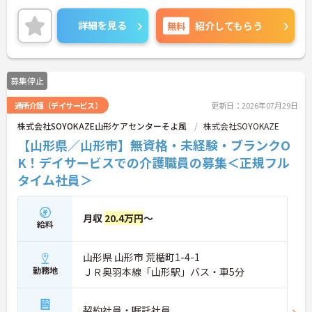
ご興味のある方には、面接対策ポイントなど、さら
に詳細をお話しいたしますので、お気軽にご相談く
詳細を見る
無料
紹介してもらう
ださい。
募集停止
通所介護（デイサービス）
更新日：2026年07月29日
株式会社SOYOKAZE山形ケアセンターそよ風
株式会社SOYOKAZE
【山形県／山形市】無資格・未経験・ブランクO
K！デイサービスでの介護職員の募集＜正規フル
タイム社員＞
月収
20.4万円
～
給料
山形県 山形市 荒楯町1-4-1
勤務地
ＪＲ奥羽本線「山形駅」バス・車5分
契約社員・嘱託社員