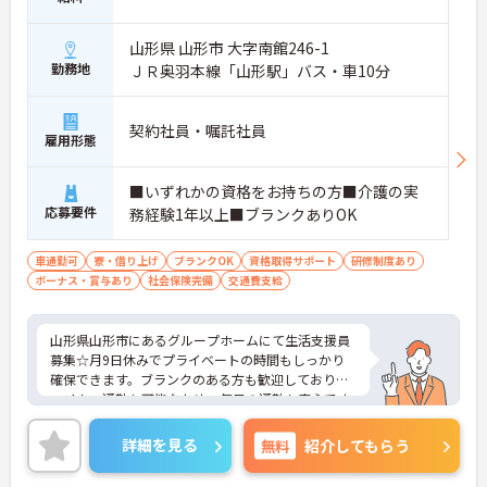
山形県 山形市 大字南館246-1
勤務地
ＪＲ奥羽本線「山形駅」バス・車10分
契約社員・嘱託社員
雇用形態
■いずれかの資格をお持ちの方■介護の実
応募要件
務経験1年以上■ブランクありOK
車通勤可
寮・借り上げ
ブランクOK
資格取得サポート
研修制度あり
ボーナス・賞与あり
社会保険完備
交通費支給
山形県山形市にあるグループホームにて生活支援員
募集☆月9日休みでプライベートの時間もしっかり
確保できます。ブランクのある方も歓迎しており、
マイカー通勤も可能なため、毎日の通勤も安心です
♪ご興味のある方には、面接対策ポイントなど、さ
らに詳細をご案内しますのでお気軽にご相談くださ
詳細を見る
無料
紹介してもらう
い！