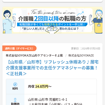
通所介護（デイサービス）
更新日：2026年07月30日
株式会社SOYOKAZE山形ケアセンターそよ風
株式会社SOYOKAZE
【山形県／山形市】リフレッシュ休暇あり♪居宅
介護支援事業所での主任ケアマネジャーの募集！
＜正社員＞
月収
24.8万円
～
給料
山形県 山形市 荒楯町1-4-1
勤務地
ＪＲ奥羽本線「山形駅」バス・車5分