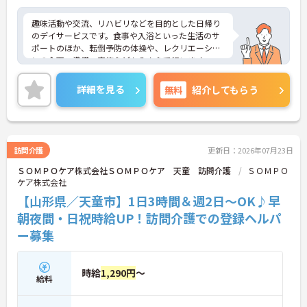
趣味活動や交流、リハビリなどを目的とした日帰り
のデイサービスです。食事や入浴といった生活のサ
ポートのほか、転倒予防の体操や、レクリエーショ
ンの企画・準備・実施などもみんなで行います。
＜ライフスタイルに合わせて働ける！多様な世代が
活躍中＞勤務する日数や曜日の相談ができ、扶養内
詳細を見る
無料
紹介してもらう
での勤務もOKです。主婦（夫）の方や、お仕事にブ
ランクがある方、そしてミドル・シニア世代の方ま
で、さまざまな年代の方が活躍しやすい環境です。
＜無資格から安心スタート！学びの環境＞しっかり
とした研修制度が用意されているため、介護の基本
訪問介護
更新日：2026年07月23日
から学んで安心してスタートできます。また、普通
ＳＯＭＰＯケア株式会社ＳＯＭＰＯケア 天童 訪問介護
ＳＯＭＰＯ
運転免許（AT限定可）があれば始められるので、
ケア株式会社
「これから介護のお仕事にチャレンジしたい」とい
う方にぴったりです。
【山形県／天童市】1日3時間＆週2日～OK♪早
朝夜間・日祝時給UP！訪問介護での登録ヘルパ
ー募集
時給
1,290円
～
給料