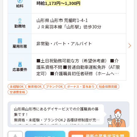
時給
1,173円～1,300円
給料
山形県 山形市 荒楯町1-4-1
勤務地
ＪＲ奥羽本線「山形駅」徒歩30分
非常勤・パート・アルバイト
雇用形態
■土日祝勤務可能な方（希望休考慮） ■介
護系資格不問 ■普通自動車運転免許（AT限
応募要件
定可） ■介護職員初任者研修（ホームヘル
パー2級）以上あれば尚可 ■未経験OK ■
ブランクOK
未経験OK
無資格OK
ブランクOK
ボーナス・賞与あり
社会保険完備
交通費支給
山形県山形市にあるデイサービスでの介護職員の募
集です！
無資格・未経験・ブランクOK♪各種研修制度が充実
しているので、安心して働くことができます◎
全国に複数施設を運営している法人で安定性もあ
最新の募集状況を問
り、福利厚生も充実しています。