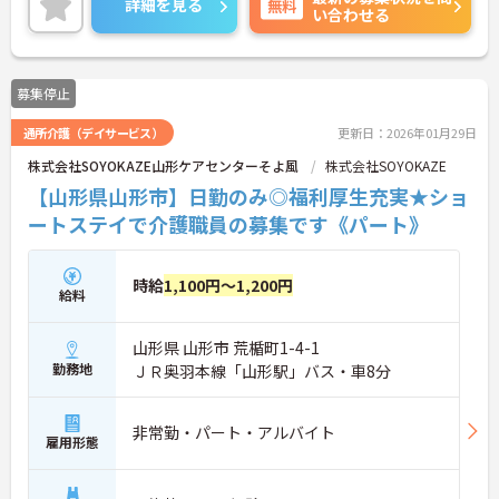
詳細を見る
無料
い合わせる
ご興味のある方には、面接対策ポイントなど、さら
に詳細をお話しいたしますのでお気軽にご相談くだ
さい！
募集停止
通所介護（デイサービス）
更新日：2026年01月29日
株式会社SOYOKAZE山形ケアセンターそよ風
株式会社SOYOKAZE
【山形県山形市】日勤のみ◎福利厚生充実★ショ
ートステイで介護職員の募集です《パート》
時給
1,100円～1,200円
給料
山形県 山形市 荒楯町1-4-1
勤務地
ＪＲ奥羽本線「山形駅」バス・車8分
非常勤・パート・アルバイト
雇用形態