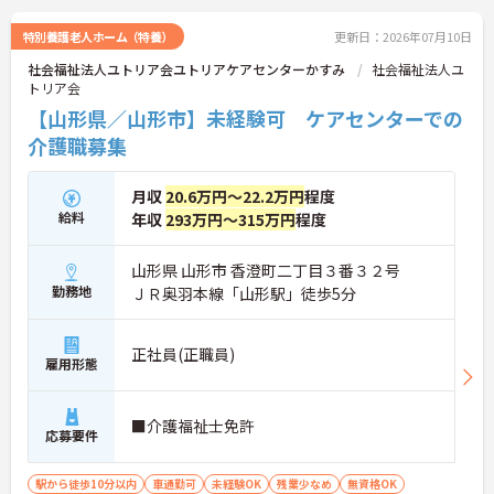
＜頑張りがしっかり還元される安心の給与制度＞モ
チベーション高く働けるよう、給与面でのメリット
特別養護老人ホーム（特養）
更新日：2026年07月10日
が充実しています。身体介護と生活援助が同じ時給
社会福祉法人ユトリア会ユトリアケアセンターかすみ
社会福祉法人ユ
設定になっているため、業務内容によって時給が下
トリア会
がる心配がありません。また、日曜・祝日や早朝・
夜間の勤務には時給アップの手当がつきます。さら
【山形県／山形市】未経験可 ケアセンターでの
に、急な予定変更があった場合でも「キャンセル手
介護職募集
当（職務時給の60％）」が支給されるため、安心し
て収入を得ることができます。
月収
20.6万円～22.2万円
程度
給料
年収
293万円～315万円
程度
山形県 山形市 香澄町二丁目３番３２号
勤務地
ＪＲ奥羽本線「山形駅」徒歩5分
正社員(正職員)
雇用形態
■介護福祉士免許
応募要件
駅から徒歩10分以内
車通勤可
未経験OK
残業少なめ
無資格OK