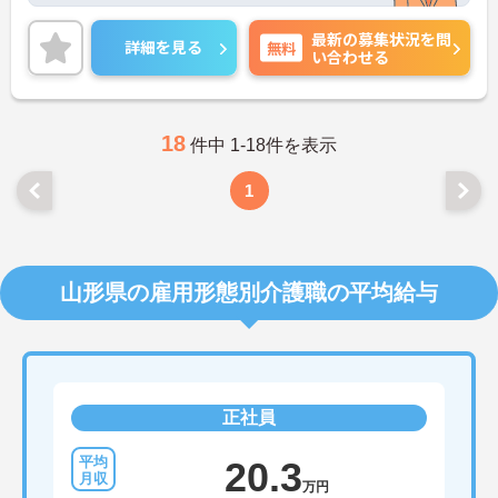
の取得等スキルアップも目指せます。
最新の募集状況を問
ご興味ある方には、面接対策ポイントなど、さらに
詳細を見る
無料
い合わせる
詳細をお話しいたしますのでお気軽にご相談くださ
い！
18
件中 1-18件を表示
1
山形県の雇用形態別介護職の平均給与
正社員
20.3
万円