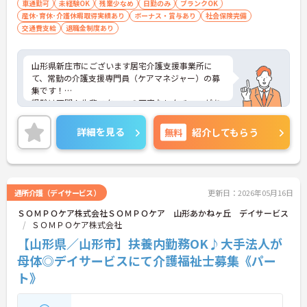
車通勤可
未経験OK
残業少なめ
日勤のみ
ブランクOK
産休･育休･介護休暇取得実績あり
ボーナス・賞与あり
社会保険完備
交通費支給
退職金制度あり
山形県新庄市にございます居宅介護支援事業所に
て、常勤の介護支援専門員（ケアマネジャー）の募
集です！
経験は不問！先輩スタッフの丁寧なレクチャーがあ
るので、未経験の方・ブランクがある方も安心して
ご入職いただけます◎
詳細を見る
無料
紹介してもらう
日曜日固定休の完全週休2日制！プライベートな時
間もしっかり確保できるので、メリハリをつけたご
就業が可能です！
ご興味ある方には、面接対策ポイントなど、さらに
詳細をお話しいたしますのでお気軽にご相談くださ
通所介護（デイサービス）
更新日：2026年05月16日
い！
ＳＯＭＰＯケア株式会社ＳＯＭＰＯケア 山形あかねヶ丘 デイサービス
ＳＯＭＰＯケア株式会社
【山形県／山形市】扶養内勤務OK♪大手法人が
母体◎デイサービスにて介護福祉士募集《パー
ト》