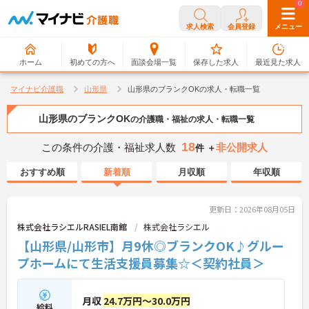
0
0
求人検索
会員登録
メニュー
ホーム
初めての方へ
面談会場一覧
保存した求人
最近見た求人
マイナビ介護職
山形県
山形県のブランクOKの求人・転職一覧
山形県のブランクOK
の介護職・福祉の求人・転職一覧
18
この条件の介護・福祉求人数
非公開求人
件 ＋
おすすめ順
新着順
月収順
年収順
更新日：2026年08月05日
株式会社ラシエルRASIEL南館
株式会社ラシエル
【山形県/山形市】月9休◎ブランクOK♪グルー
プホームにて生活支援員募集☆＜契約社員＞
月収
24.7万円～30.0万円
給料