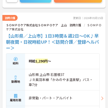
ランクがある方、そしてミドル・シニア世代の方ま
で、さまざまな年代の方が活躍しやすい環境です。
＜資格と働き方がしっかり評価される給与体系＞介
護福祉士の資格をお持ちの方は、時給1,130円から
訪問介護
更新日：2026年05月15日
スタートできます。さらに週20時間以上の勤務（社
ＳＯＭＰＯケア株式会社ＳＯＭＰＯケア 上山 訪問介護
ＳＯＭＰＯ
会保険加入）になると時給が1,150円にアップする
ケア株式会社
ため、取得した資格や勤務の頑張りが目に見えてお
給料に還元されるやりがいのある環境です。
【山形県／上山市】1日3時間＆週2日～OK♪早
朝夜間・日祝時給UP！＜訪問介護／登録ヘルパ
ー＞
時給
1,290円
～
給料
山形県 上山市 石曽根37
ＪＲ奥羽本線「かみのやま温泉駅」バス・
勤務地
車7分
非常勤・パート・アルバイト
雇用形態