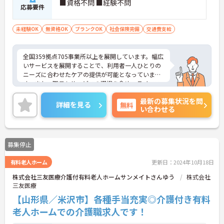
■資格不問 ■経験不問
応募要件
未経験OK
無資格OK
ブランクOK
社会保険完備
交通費支給
全国359拠点705事業所以上を展開しています。幅広
いサービスを展開することで、利用者一人ひとりの
ニーズに合わせたケアの提供が可能となっていま
す。また、職員もサービスの選択を含め、ライフス
タイルに合わせた働き方の選択肢が多くあります。
最新の募集状況を問
入社時研修はもちろん、サービス・職種ごとに研修
詳細を見る
無料
い合わせる
カリキュラムが整っており学び成長できる環境で
す。
ご興味のある方は面接対策ポイントなどお話致しま
すのでお気軽にお問い合わせください。
募集停止
有料老人ホーム
更新日：2024年10月18日
株式会社三友医療介護付有料老人ホームサンメイトさんゆう
株式会社
三友医療
【山形県／米沢市】各種手当充実◎介護付き有料
老人ホームでの介護職求人です！