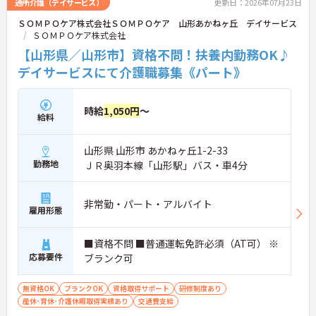
通所介護（デイサービス）
更新日：2026年07月23日
ＳＯＭＰＯケア株式会社ＳＯＭＰＯケア 山形あかねヶ丘 デイサービス
ＳＯＭＰＯケア株式会社
【山形県／山形市】資格不問！扶養内勤務OK♪
デイサービスにて介護職募集《パート》
時給
1,050円
～
給料
山形県 山形市 あかねヶ丘1-2-33
勤務地
ＪＲ奥羽本線「山形駅」バス・車4分
非常勤・パート・アルバイト
雇用形態
■資格不問 ■普通運転免許必須（AT可） ※
応募要件
ブランク可
無資格OK
ブランクOK
資格取得サポート
研修制度あり
産休･育休･介護休暇取得実績あり
交通費支給