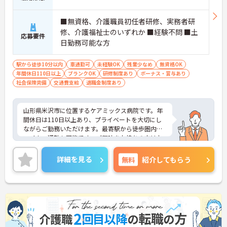
■無資格、介護職員初任者研修、実務者研
修、介護福祉士のいずれか ■経験不問 ■土
応募要件
日勤務可能な方
駅から徒歩10分以内
車通勤可
未経験OK
残業少なめ
無資格OK
年間休日110日以上
ブランクOK
研修制度あり
ボーナス・賞与あり
社会保険完備
交通費支給
退職金制度あり
山形県米沢市に位置するケアミックス病院です。年
間休日は110日以上あり、プライベートを大切にし
ながらご勤務いただけます。最寄駅から徒歩圏内！
マイカー通勤も可能です。ご興味をお持ちの方はお
気軽にお問い合わせください。
詳細を見る
無料
紹介してもらう