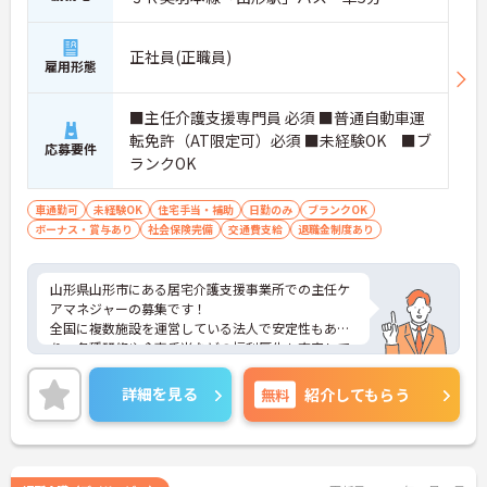
正社員(正職員)
雇用形態
■主任介護支援専門員 必須 ■普通自動車運
転免許（AT限定可）必須 ■未経験OK ■ブ
応募要件
ランクOK
車通勤可
未経験OK
住宅手当・補助
日勤のみ
ブランクOK
ボーナス・賞与あり
社会保険完備
交通費支給
退職金制度あり
山形県山形市にある居宅介護支援事業所での主任ケ
アマネジャーの募集です！
全国に複数施設を運営している法人で安定性もあ
り、各種研修や食事手当などの福利厚生も充実して
います◎
夜勤がないため、ご都合により、夜勤が難しい方に
詳細を見る
無料
紹介してもらう
もおすすめの求人になります。
ご興味のある方には、面接対策ポイントなど、さら
に詳細をお話しいたしますのでお気軽にご相談くだ
さい！