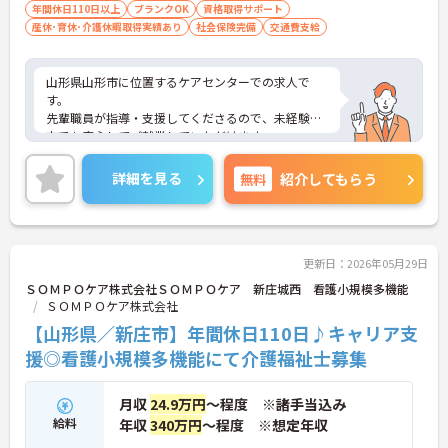
年間休日110日以上
ブランクOK
資格取得サポート
産休･育休･介護休暇取得実績あり
社会保険完備
交通費支給
山形県山形市に位置するケアセンターでの求人で
す。
先輩職員が指導・支援してくださるので、未経験の
方でも安心してご就業していただけます。
ご興味のある方は、お気軽にお問い合わせくださ
い。
詳細を見る
無料
紹介してもらう
更新日：2026年05月29日
ＳＯＭＰＯケア株式会社ＳＯＭＰＯケア 新庄城西 看護小規模多機能
ＳＯＭＰＯケア株式会社
【山形県／新庄市】年間休日110日♪キャリア支
援◎看護小規模多機能にて介護福祉士募集
月収
24.9万円
～程度 ※諸手当込み
給料
年収
340万円
～程度 ※想定年収