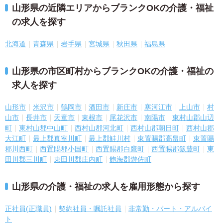
山形県の近隣エリアからブランクOKの介護・福祉
の求人を探す
北海道
青森県
岩手県
宮城県
秋田県
福島県
山形県の市区町村からブランクOKの介護・福祉の
求人を探す
山形市
米沢市
鶴岡市
酒田市
新庄市
寒河江市
上山市
村
山市
長井市
天童市
東根市
尾花沢市
南陽市
東村山郡山辺
町
東村山郡中山町
西村山郡河北町
西村山郡朝日町
西村山郡
大江町
最上郡真室川町
最上郡鮭川村
東置賜郡高畠町
東置賜
郡川西町
西置賜郡小国町
西置賜郡白鷹町
西置賜郡飯豊町
東
田川郡三川町
東田川郡庄内町
飽海郡遊佐町
山形県の介護・福祉の求人を雇用形態から探す
正社員(正職員)
契約社員・嘱託社員
非常勤・パート・アルバイ
ト