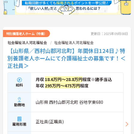
特別養護老人ホーム（特養）
更新日：2025年09月08日
社会福祉法人河北福祉会
社会福祉法人河北福祉会
【山形県／西村山郡河北町】年間休日124日♪特
別養護老人ホームにて介護福祉士の募集です！＜
正社員＞
月収
18.6万円～28.8万円
程度※諸手当込
給料
年収
295万円～475万円
程度
山形県 西村山郡河北町 谷地字東680
勤務地
正社員(正職員)
雇用形態