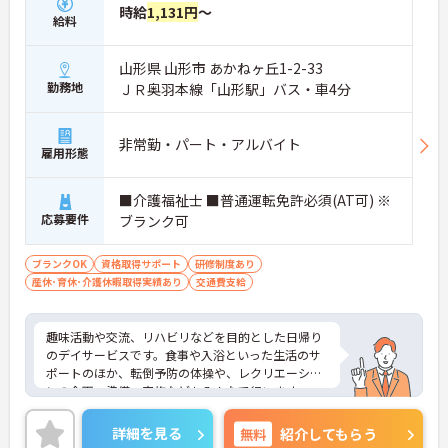
時給
1,131円
～
給料
山形県 山形市 あかねヶ丘1-2-33
勤務地
ＪＲ奥羽本線「山形駅」バス・車4分
非常勤・パート・アルバイト
雇用形態
■介護福祉士 ■普通運転免許必須(AT可) ※
応募要件
ブランク可
ブランクOK
資格取得サポート
研修制度あり
産休･育休･介護休暇取得実績あり
交通費支給
趣味活動や交流、リハビリなどを目的とした日帰り
のデイサービスです。食事や入浴といった生活のサ
ポートのほか、転倒予防の体操や、レクリエーショ
ンの企画・準備・実施などもみんなで行います。
＜ライフスタイルに合わせて働ける！多様な世代が
活躍中＞勤務する日数や曜日の相談ができ、扶養内
詳細を見る
無料
紹介してもらう
での勤務もOKです。主婦（夫）の方や、お仕事にブ