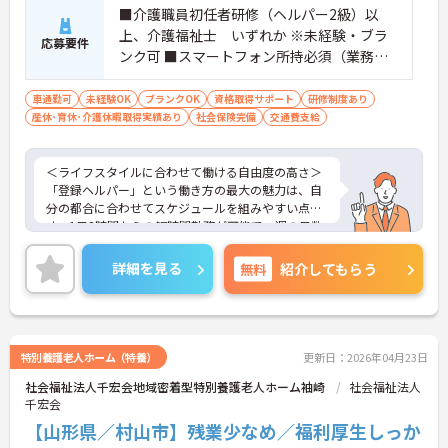
■介護職員初任者研修（ヘルパー2級）以
上、介護福祉士 いずれか ※未経験・ブラ
応募要件
ンク可 ■スマートフォン所持必須（業務に
使用するため） ■普通運転免許必須(AT可)
※自家用車での移動・訪問が必須です
車通勤可
未経験OK
ブランクOK
資格取得サポート
研修制度あり
産休･育休･介護休暇取得実績あり
社会保険完備
交通費支給
＜ライフスタイルに合わせて働ける自由度の高さ＞
「登録ヘルパー」という働き方の最大の魅力は、自
分の都合に合わせてスケジュールを組みやすい点で
す。1日3時間からの短時間勤務が可能で、週の日数
や時間帯も相談できます。お子様の学校行事やご家
族の予定を優先したい主婦（夫）の方や、扶養内で
詳細を見る
無料
紹介してもらう
無理なく働きたい方にぴったりです。空いた時間を
有効活用して、プライベートと仕事を両立できる環
境が整っています。
＜頑張りがしっかり還元される安心の給与制度＞モ
チベーション高く働けるよう、給与面でのメリット
特別養護老人ホーム（特養）
更新日：2026年04月23日
が充実しています。身体介護と生活援助が同じ時給
社会福祉法人千宏会地域密着型特別養護老人ホーム袖崎
社会福祉法人
設定になっているため、業務内容によって時給が下
千宏会
がる心配がありません。また、日曜・祝日や早朝・
夜間の勤務には時給アップの手当がつきます。さら
【山形県／村山市】残業少なめ／福利厚生しっか
に、急な予定変更があった場合でも「キャンセル手