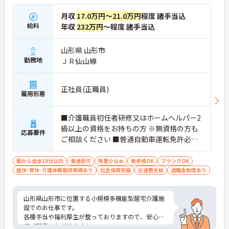
月収
17.0万円～21.0万円
程度 諸手当込
給料
年収
232万円
～程度 諸手当込
山形県 山形市
勤務地
ＪＲ仙山線
正社員(正職員)
雇用形態
■介護職員初任者研修又はホームヘルパー2
級以上の資格をお持ちの方 ※無資格の方も
応募要件
ご相談ください ■普通自動車運転免許必須
（AT可）
駅から徒歩10分以内
車通勤可
残業少なめ
無資格OK
ブランクOK
産休･育休･介護休暇取得実績あり
社会保険完備
交通費支給
退職金制度あり
山形県山形市に位置する小規模多機能型居宅介護施
設でのお仕事です。
各種手当や福利厚生が整っておりますので、安心し
てご就業いただけます！