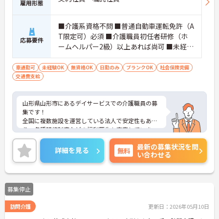
雇用形態
■介護系資格不問 ■普通自動車運転免許（A
T限定可）必須 ■介護職員初任者研修（ホ
応募要件
ームヘルパー2級）以上あれば尚可 ■未経験
OK ■ブランクOK
車通勤可
未経験OK
無資格OK
日勤のみ
ブランクOK
社会保険完備
交通費支給
山形県山形市にあるデイサービスでの介護職員の募
集です！
全国に複数施設を運営している法人で安定性もあ
り、各種研修制度などの福利厚生も充実していま
す。
最新の募集状況を問
日勤のお仕事なのでプライベートと両立がしやすく
詳細を見る
無料
い合わせる
育児中の方にもおすすめの求人です。
ご興味のある方には、面接対策ポイントなど、さら
に詳細をお話しいたしますのでお気軽にご相談くだ
さい！
募集停止
訪問介護
更新日：2026年05月10日