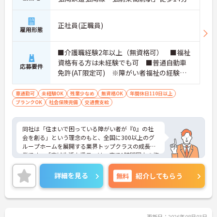
正社員(正職員)
雇用形態
■介護職経験2年以上（無資格可） ■福祉
資格有る方は未経験でも可 ■普通自動車
応募要件
免許(AT限定可) ※障がい者福祉の経験は
不問です。※実務経験2年以上の方、障がい
者福祉に関する経験をお持ちの方大歓迎
車通勤可
未経験OK
残業少なめ
無資格OK
年間休日110日以上
ブランクOK
社会保険完備
交通費支給
同社は「住まいで困っている障がい者が『0』の社
会を創る」という理念のもと、全国に300以上のグ
ループホームを展開する業界トップクラスの成長企
業です。「広域生活支援員」は、車で1時間圏内の複
数施設を横断的に担当し、現場支援とパートスタッ
フのサポートを行うハイクラスなポジションです。
詳細を見る
無料
紹介してもらう
最新設備とバリアフリーが完備され、スタッフの身
体的負担が少なく、広域手当5万円が付与されるこ
とで高い給与水準を実現しています。年間休日114
日の確保や、献立・レシピの完全標準化による業務
効率化など、ワークライフバランスを保ちながら定
更新日：2026年08月03日