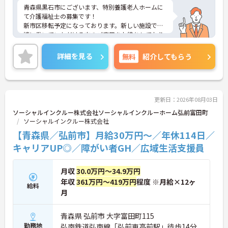
青森県黒石市にございます、特別養護老人ホームに
て介護福祉士の募集です！
新市区移転予定になっております。新しい施設で一
緒に働いていただける方のご応募をお待ちしており
ます。
ご興味のある方は、マイナビ介護職までお問い合わ
詳細を見る
無料
紹介してもらう
せください。
更新日：2026年08月03日
ソーシャルインクルー株式会社ソーシャルインクルーホーム弘前富田町
ソーシャルインクルー株式会社
【青森県／弘前市】月給30万円～／年休114日／
キャリアUP◎／障がい者GH／広域生活支援員
月収
30.0万円～34.9万円
年収
361万円～419万円
程度 ※月給×12ヶ
給料
月
青森県 弘前市 大字富田町115
勤務地
弘南鉄道弘南線「弘前東高前駅」徒歩14分