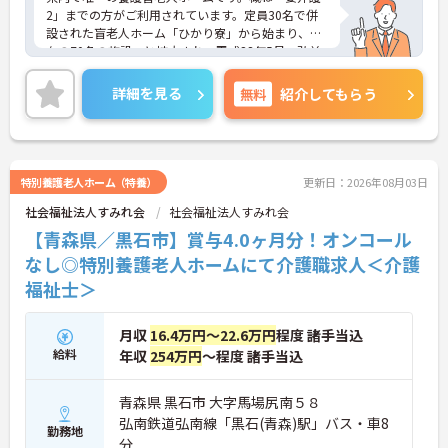
2」までの方がご利用されています。定員30名で併
設された盲老人ホーム「ひかり寮」から始まり、現
在の70名の施設へと拡大され、平成28年5月、弘前
市金属町に落成した新園舎に移転し、新たなスター
トをきりました。目の不自由な方の施設として大き
詳細を見る
無料
紹介してもらう
な役割を果たしています。ご興味のある方には、面
接対策ポイントなど、さらに詳細をお話しいたしま
すのでお気軽にご相談ください！
特別養護老人ホーム（特養）
更新日：2026年08月03日
社会福祉法人すみれ会
社会福祉法人すみれ会
【青森県／黒石市】賞与4.0ヶ月分！オンコール
なし◎特別養護老人ホームにて介護職求人＜介護
福祉士＞
月収
16.4万円～22.6万円
程度 諸手当込
給料
年収
254万円
～程度 諸手当込
青森県 黒石市 大字馬場尻南５８
弘南鉄道弘南線「黒石(青森)駅」バス・車8
勤務地
分