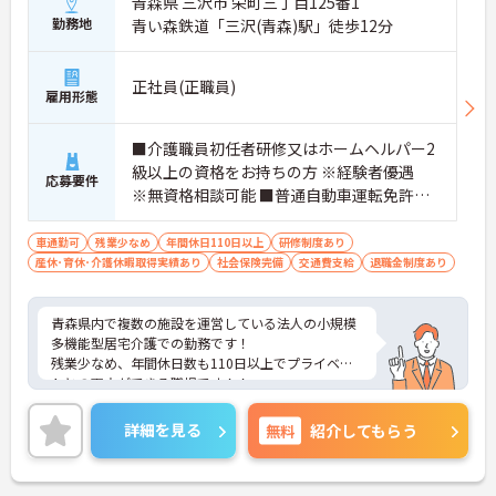
青森県 三沢市 栄町三丁目125番1
勤務地
青い森鉄道「三沢(青森)駅」徒歩12分
正社員(正職員)
雇用形態
■介護職員初任者研修又はホームヘルパー2
級以上の資格をお持ちの方 ※経験者優遇
応募要件
※無資格相談可能 ■普通自動車運転免許（A
T限定可）
車通勤可
残業少なめ
年間休日110日以上
研修制度あり
産休･育休･介護休暇取得実績あり
社会保険完備
交通費支給
退職金制度あり
青森県内で複数の施設を運営している法人の小規模
多機能型居宅介護での勤務です！
残業少なめ、年間休日数も110日以上でプライベー
トとの両立ができる職場です！！
面接のポイントなど、さらに詳細をお話致しますの
でお気軽にご相談ください。
詳細を見る
無料
紹介してもらう