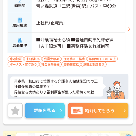
勤務地
青い森鉄道「三沢(青森)駅」バス・車60分
正社員(正職員)
雇用形態
■介護福祉士必須 ■普通自動車免許必須
応募要件
（ＡＴ限定可） ■実務経験あれば尚可
車通勤可
未経験OK
残業少なめ
住宅手当・補助
年間休日110日以上
ボーナス・賞与あり
社会保険完備
交通費支給
退職金制度あり
青森県十和田市に位置する介護老人保健施設での正
社員介護職の募集です！
昇給賞与実績あり♪福利厚生が整った環境での就業
です！
ご興味のある方には、面接ポイント等詳しくお伝え
させていただきますので、お気軽にご相談くださ
詳細を見る
無料
紹介してもらう
い！