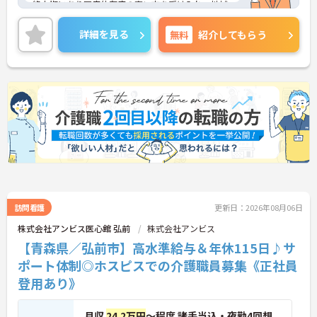
終末期にあり医療依存度の高い方を受け入れ、地域
医療を支える社会的意義の高い事業を推進していま
す。現場には看護師が24時間常駐しています。急変
詳細を見る
無料
紹介してもらう
時の対応や医療行為は看護師が担当するため、初任
者研修や実務者研修の方も食事介助や入浴介助など
の生活を支えるケアに専念できる環境です。多職種
で情報を共有し、一人で判断を抱え込まないチーム
連携の体制がしっかりと整っています。働き方の面
では、夜勤明けの翌日が原則として公休となるほ
か、月平均の残業時間も5時間から7時間程度とかな
り少なめです。常勤スタッフの比率が90パーセント
を超えているため急な勤務変更が発生しにくく、あ
らかじめ決められた訪問予定表に沿って規則正しく
働けます。入職後は現場スタッフによるお一人おひ
とりに合わせた個別のOJT研修が実施されます。eラ
ーニングも導入されており、多職種と連携しながら
専門性を着実に深めていける環境が用意されていま
訪問看護
更新日：2026年08月06日
す。
株式会社アンビス医心館 弘前
株式会社アンビス
【青森県／弘前市】高水準給与＆年休115日♪サ
★おすすめPOINT★
＜個別ＯＪＴとチーム連携で着実に成長！＞
ポート体制◎ホスピスでの介護職員募集《正社員
・入職後はお一人おひとりの習熟度に合わせた個別
登用あり》
のＯＪＴ研修を実施し、ｅラーニングを用いた学習
の機会も提供されます
・施設内には看護師が24時間常駐しており、急変時
月収
24.2万円
～程度 諸手当込・夜勤4回想