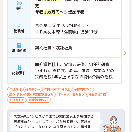
の対応や専門的な医療処置は看護師が担当するため
定
負担が減ります
給料
年収
335万円
～※想定年収
・介護スタッフと看護スタッフの比率が1対1で相談
しやすく、初任者研修や実務者研修からでも着実に
専門性を高められます
青森県 弘前市 大字外崎4-2-3
＜残業月7時間以下で身体の負担を軽減！＞
勤務地
ＪＲ奥羽本線「弘前駅」徒歩11分
・常勤で働くスタッフの比率が90パーセント以上と
高く、急なシフト変更や無理な長時間勤務が発生し
にくい人員体制です
契約社員・嘱託社員
・訪問スケジュールに沿って施設内でのケアを行う
雇用形態
ため、月平均の残業時間は5時間から7時間程度とか
なり少なめに抑えられます
■介護福祉士、実務者研修、初任者研修
・夜勤明けの翌日は原則としてお休みとなるシフト
いずれか ※特養、老健、病院、有老などの
編成が組まれており、しっかりと休息を取りながら
応募要件
実務経験1年以上ある方 ※身体介護の経験年
長期的な就業が可能です
＜評価制度でキャリアアップ＞
以上ある方、機械浴の使用の経験のある方
・介護福祉士や初任者研修などの資格や実務経験、
歓迎
車通勤可
残業少なめ
年間休日110日以上
研修制度あり
夜勤回数がしっかりと給与に反映されるためモチベ
産休･育休･介護休暇取得実績あり
ボーナス・賞与あり
社会保険完備
ーションを維持できます
交通費支給
退職金制度あり
・年次を問わずリーダーや主任などのマネジメント
職へ昇格する事例も多数あり、腰を据えて長期的な
キャリア形成が可能です
株式会社アンビスが全国で100施設以上を展開する
医療施設型ホスピスです。ご入居者様やご家族を
「ひとりにはしない」という理念のもと、慢性期や
終末期にあり医療依存度の高い方を受け入れ、地域