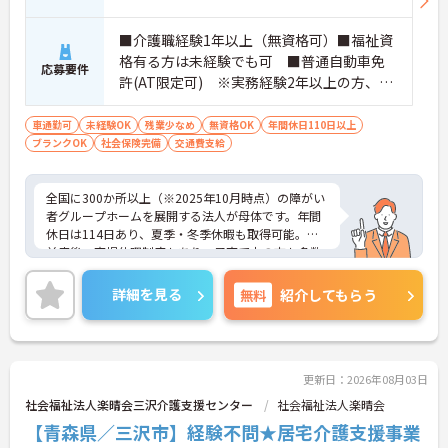
の対応や専門的な医療処置は看護師が担当するため
負担が減ります
・介護スタッフと看護スタッフの比率が1対1で相談
■介護職経験1年以上（無資格可）■福祉資
しやすく、初任者研修や実務者研修からでも着実に
格有る方は未経験でも可 ■普通自動車免
応募要件
専門性を高められます
許(AT限定可) ※実務経験2年以上の方、障
＜残業月7時間以下で身体の負担を軽減！＞
がい者福祉に関する経験をお持ちの方大歓
・常勤で働くスタッフの比率が90パーセント以上と
迎
車通勤可
未経験OK
残業少なめ
無資格OK
年間休日110日以上
高く、急なシフト変更や無理な長時間勤務が発生し
ブランクOK
社会保険完備
交通費支給
にくい人員体制です
・訪問スケジュールに沿って施設内でのケアを行う
ため、月平均の残業時間は5時間から7時間程度とか
全国に300か所以上（※2025年10月時点）の障がい
なり少なめに抑えられます
者グループホームを展開する法人が母体です。年間
・夜勤明けの翌日は原則としてお休みとなるシフト
休日は114日あり、夏季・冬季休暇も取得可能。産
編成が組まれており、しっかりと休息を取りながら
前産後・育児休暇制度もあり、子育て中の方も多数
長期的な就業が可能です
活躍中で、ワークライフバランスを大切にしながら
＜評価制度でキャリアアップ＞
働ける環境が整っています。研修制度や外部勉強会
・介護福祉士や初任者研修などの資格や実務経験、
詳細を見る
無料
紹介してもらう
の受講支援もあり、スキルアップもしっかりサポー
夜勤回数がしっかりと給与に反映されるためモチベ
ト。将来的には管理者やエリアマネージャーへのキ
ーションを維持できます
ャリアアップも目指せます。20代から60代まで幅広
・年次を問わずリーダーや主任などのマネジメント
い年代のスタッフが活躍しており、和やかな雰囲気
職へ昇格する事例も多数あり、腰を据えて長期的な
の職場です。介護経験を活かしたい方、福祉の資格
キャリア形成が可能です
更新日：2026年08月03日
をお持ちの方、安定した法人でキャリアを築きたい
社会福祉法人楽晴会三沢介護支援センター
社会福祉法人楽晴会
方におすすめです。
【青森県／三沢市】経験不問★居宅介護支援事業