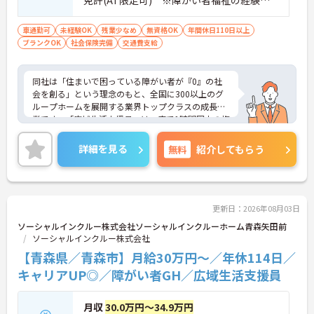
不問です。※実務経験2年以上の方、障がい
者福祉に関する経験をお持ちの方大歓迎
車通勤可
未経験OK
残業少なめ
無資格OK
年間休日110日以上
ブランクOK
社会保険完備
交通費支給
同社は「住まいで困っている障がい者が『0』の社
会を創る」という理念のもと、全国に300以上のグ
ループホームを展開する業界トップクラスの成長企
業です。「広域生活支援員」は、車で1時間圏内の複
数施設を横断的に担当し、現場支援とパートスタッ
フのサポートを行うハイクラスなポジションです。
詳細を見る
無料
紹介してもらう
最新設備とバリアフリーが完備され、スタッフの身
体的負担が少なく、広域手当5万円が付与されるこ
とで高い給与水準を実現しています。年間休日114
日の確保や、献立・レシピの完全標準化による業務
効率化など、ワークライフバランスを保ちながら定
更新日：2026年08月03日
年70歳まで長期的に活躍できる制度が盤石に整って
ソーシャルインクルー株式会社ソーシャルインクルーホーム青森矢田前
います。複数施設を経験することで培われるマネジ
ソーシャルインクルー株式会社
メント視点は、将来的なエリアマネージャーへのキ
【青森県／青森市】月給30万円～／年休114日／
ャリアアップにも直結しており、最新の環境で専門
性を発揮したいプロフェッショナルの方にお勧めで
キャリアUP◎／障がい者GH／広域生活支援員
す。
月収
30.0万円～34.9万円
★おすすめPOINT★