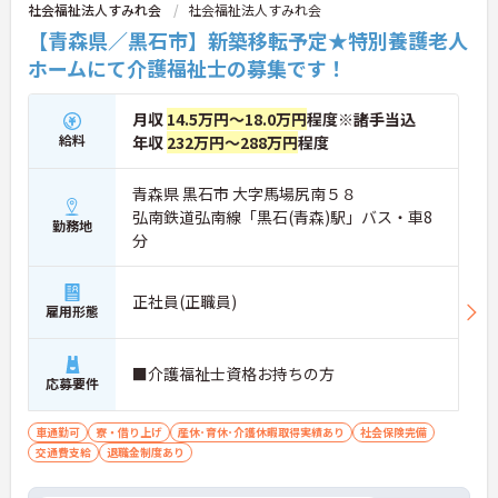
社会福祉法人すみれ会
社会福祉法人すみれ会
【青森県／黒石市】新築移転予定★特別養護老人
ホームにて介護福祉士の募集です！
月収
14.5万円～18.0万円
程度※諸手当込
給料
年収
232万円～288万円
程度
青森県 黒石市 大字馬場尻南５８
弘南鉄道弘南線「黒石(青森)駅」バス・車8
勤務地
分
正社員(正職員)
雇用形態
■介護福祉士資格お持ちの方
応募要件
車通勤可
寮・借り上げ
産休･育休･介護休暇取得実績あり
社会保険完備
交通費支給
退職金制度あり