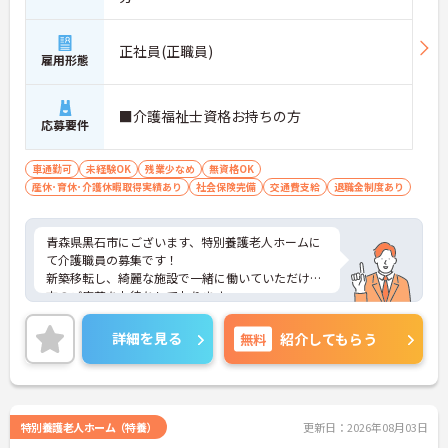
正社員(正職員)
雇用形態
■介護福祉士資格お持ちの方
応募要件
車通勤可
未経験OK
残業少なめ
無資格OK
産休･育休･介護休暇取得実績あり
社会保険完備
交通費支給
退職金制度あり
青森県黒石市にございます、特別養護老人ホームに
て介護職員の募集です！
新築移転し、綺麗な施設で一緒に働いていただける
方のご応募をお待ちしております。
ご興味のある方は、マイナビ介護職までお問い合わ
せください。
詳細を見る
無料
紹介してもらう
特別養護老人ホーム（特養）
更新日：2026年08月03日