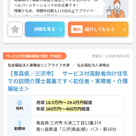
ヘルパーステーションでのお仕事です！
残業少なめ、年間休日数も110日以上でプライベー
トとの両立ができる職場です！！
面接のポイントなど、さらに詳細をお話致しますの
でお気軽にご相談ください。
詳細を見る
無料
紹介してもらう
サービス付き高齢者向け住宅（サ高住）
更新日：2026年08月03日
社会福祉法人楽晴会シニアライフ大津
社会福祉法人楽晴会
【青森県／三沢市】 サービス付高齢者向け住宅
での訪問介護士募集です＜初任者・実務者・介護
福祉士＞
月収
18.5万円～29.0万円
程度
給料
年収
260万円～400万円
程度
青森県 三沢市 大津二丁目12番374
勤務地
青い森鉄道「三沢(青森)駅」バス・車16分