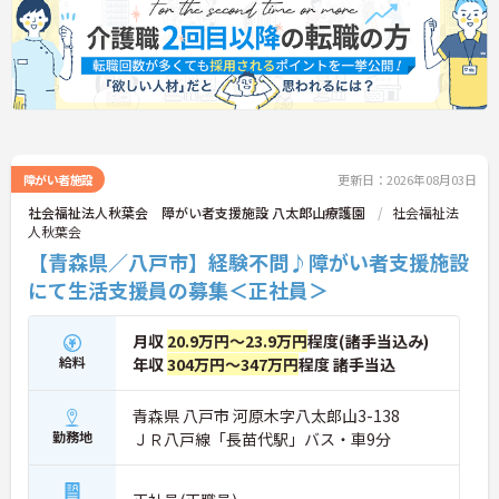
障がい者施設
更新日：2026年08月03日
社会福祉法人秋葉会 障がい者支援施設 八太郎山療護園
社会福祉法
人秋葉会
【青森県／八戸市】経験不問♪障がい者支援施設
にて生活支援員の募集＜正社員＞
月収
20.9万円～23.9万円
程度(諸手当込み)
給料
年収
304万円～347万円
程度 諸手当込
青森県 八戸市 河原木字八太郎山3-138
勤務地
ＪＲ八戸線「長苗代駅」バス・車9分