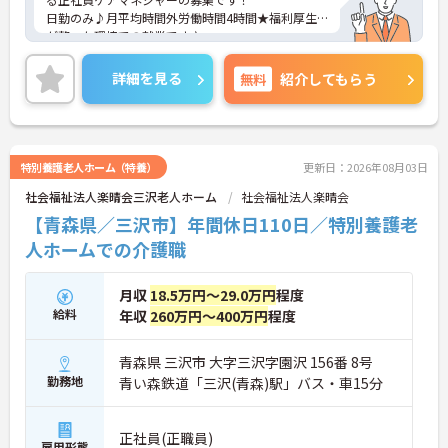
日勤のみ♪月平均時間外労働時間4時間★福利厚生
が整った環境での就業です♪
ご興味ある方には、面接対策ポイントなど、さらに
詳細をお話しいたしますのでお気軽にご相談くださ
詳細を見る
無料
紹介してもらう
い。
特別養護老人ホーム（特養）
更新日：2026年08月03日
社会福祉法人楽晴会三沢老人ホーム
社会福祉法人楽晴会
【青森県／三沢市】年間休日110日／特別養護老
人ホームでの介護職
月収
18.5万円～29.0万円
程度
給料
年収
260万円～400万円
程度
青森県 三沢市 大字三沢字園沢 156番 8号
勤務地
青い森鉄道「三沢(青森)駅」バス・車15分
正社員(正職員)
雇用形態