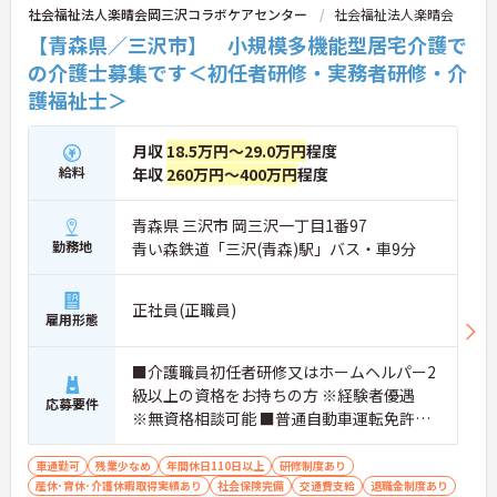
社会福祉法人楽晴会岡三沢コラボケアセンター
社会福祉法人楽晴会
【青森県／三沢市】 小規模多機能型居宅介護で
の介護士募集です＜初任者研修・実務者研修・介
護福祉士＞
月収
18.5万円～29.0万円
程度
給料
年収
260万円～400万円
程度
青森県 三沢市 岡三沢一丁目1番97
勤務地
青い森鉄道「三沢(青森)駅」バス・車9分
正社員(正職員)
雇用形態
■介護職員初任者研修又はホームヘルパー2
級以上の資格をお持ちの方 ※経験者優遇
応募要件
※無資格相談可能 ■普通自動車運転免許（A
T限定可）
車通勤可
残業少なめ
年間休日110日以上
研修制度あり
産休･育休･介護休暇取得実績あり
社会保険完備
交通費支給
退職金制度あり