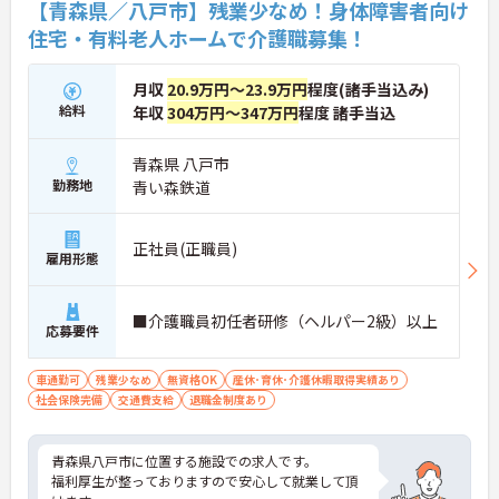
【青森県／八戸市】残業少なめ！身体障害者向け
住宅・有料老人ホームで介護職募集！
月収
20.9万円～23.9万円
程度(諸手当込み)
給料
年収
304万円～347万円
程度 諸手当込
青森県 八戸市
勤務地
青い森鉄道
正社員(正職員)
雇用形態
■介護職員初任者研修（ヘルパー2級）以上
応募要件
車通勤可
残業少なめ
無資格OK
産休･育休･介護休暇取得実績あり
社会保険完備
交通費支給
退職金制度あり
青森県八戸市に位置する施設での求人です。
福利厚生が整っておりますので安心して就業して頂