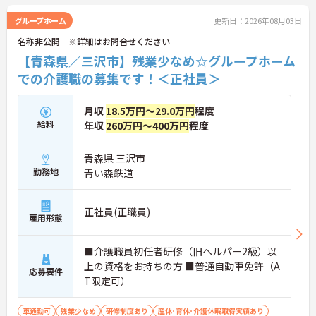
グループホーム
更新日：2026年08月03日
名称非公開 ※詳細はお問合せください
【青森県／三沢市】残業少なめ☆グループホーム
での介護職の募集です！＜正社員＞
月収
18.5万円～29.0万円
程度
給料
年収
260万円～400万円
程度
青森県 三沢市
勤務地
青い森鉄道
正社員(正職員)
雇用形態
■介護職員初任者研修（旧ヘルパー2級）以
上の資格をお持ちの方 ■普通自動車免許（A
応募要件
T限定可）
車通勤可
残業少なめ
研修制度あり
産休･育休･介護休暇取得実績あり