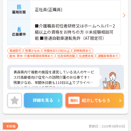
正社員(正職員)
雇用形態
■介護職員初任者研修又はホームヘルパー2
級以上の資格をお持ちの方 ※未経験相談可
応募要件
能 ■普通自動車運転免許（AT限定可）
車通勤可
残業少なめ
年間休日110日以上
研修制度あり
産休･育休･介護休暇取得実績あり
社会保険完備
交通費支給
退職金制度あり
青森県内で複数の施設を運営している法人のサービ
ス付高齢者向け住宅への訪問介護のお仕事です！
残業少なめ、年間休日数も110日以上でプライベー
トとの両立ができる職場です！！
面接のポイントなど、さらに詳細をお話致しますの
でお気軽にご相談ください。
詳細を見る
無料
紹介してもらう
その他
更新日：2026年08月03日