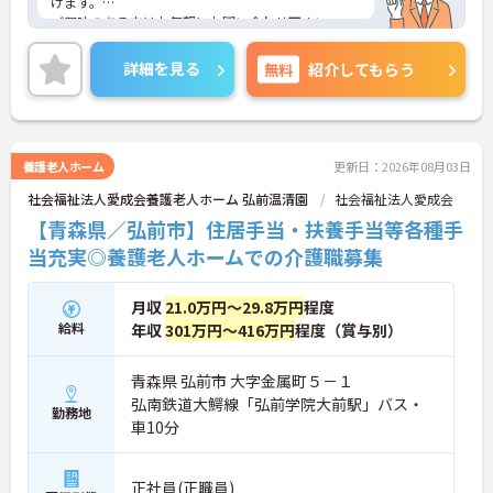
けます。
ご興味のある方はお気軽にお問い合わせ下さい。
詳細を見る
無料
紹介してもらう
養護老人ホーム
更新日：2026年08月03日
社会福祉法人愛成会養護老人ホーム 弘前温清園
社会福祉法人愛成会
【青森県／弘前市】住居手当・扶養手当等各種手
当充実◎養護老人ホームでの介護職募集
月収
21.0万円～29.8万円
程度
給料
年収
301万円～416万円
程度（賞与別）
青森県 弘前市 大字金属町５－１
弘南鉄道大鰐線「弘前学院大前駅」バス・
勤務地
車10分
正社員(正職員)