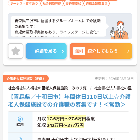
ボーナス・賞与あり
社会保険完備
交通費支給
退職金制度あり
青森県三沢市に位置するグループホームにて介護職
の募集です！
育児休業取得実績もあり、ライフステージに変化が
あっても長くお勤めいただけます。
ご興味ある方には、面接対策ポイントなど、さらに
詳細をお話しいたしますのでお気軽にご相談くださ
詳細を見る
無料
紹介してもらう
い！
介護老人保健施設（老健）
更新日：2026年08月03日
社会福祉法人福祉の里老人保健施設 みのり苑
社会福祉法人福祉の里
【青森県／十和田市】年間休日110日以上☆介護
老人保健施設での介護職の募集です！＜常勤＞
月収
17.6万円～27.6万円
程度
給料
年収
242万円～377万円
青森県 十和田市 大字切田字横道100-22