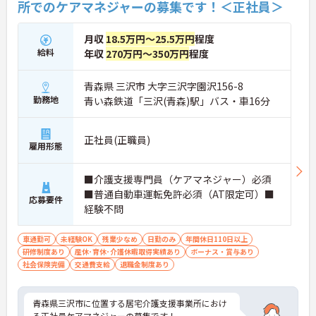
★おすすめPOINT★
所でのケアマネジャーの募集です！＜正社員＞
・生活支援員からスタートし、サービス管理責任者
やエリアマネージャーへと続く明確なステップアッ
月収
18.5万円～25.5万円
程度
プの道筋が用意されています。急成長中の企業であ
るためポストも豊富にあり、専門性を高めながらマ
給料
年収
270万円～350万円
程度
ネジメント職への挑戦も視野に入れていただけま
す。
青森県 三沢市 大字三沢字園沢156-8
・年間休日114日、残業月平均10時間程度という就
勤務地
青い森鉄道「三沢(青森)駅」バス・車16分
業環境に加え、産前産後休暇や育児休暇制度がしっ
かりと整備されています。オンとオフの切り替えを
明確にし、心身ともに充実した状態で長くご活躍い
正社員(正職員)
ただけます。
雇用形態
・グループホーム一棟あたりの入居者様20名定員を
常時2～4名のスタッフで支援、国基準を上回る人員
■介護支援専門員（ケアマネジャー）必須
配置や夜間複数名体制が敷かれているため、業務に
追われることなくご利用者様のペースに合わせたサ
■普通自動車運転免許必須（AT限定可）■
応募要件
ポートが可能です。施設も専用設計で働きやすく、
経験不問
ご自身の理想とする福祉を実践できる環境が整って
います。
車通勤可
未経験OK
残業少なめ
日勤のみ
年間休日110日以上
研修制度あり
産休･育休･介護休暇取得実績あり
ボーナス・賞与あり
社会保険完備
交通費支給
退職金制度あり
青森県三沢市に位置する居宅介護支援事業所におけ
る正社員ケアマネジャーの募集です！