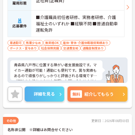
正社員(正職員)
雇用形態
■介護職員初任者研修、実務者研修、介護
福祉士のいずれか ■経験不問 ■普通自動車
応募要件
運転免許
車通勤可
残業少なめ
無資格OK
産休･育休･介護休暇取得実績あり
ボーナス・賞与あり
社会保険完備
交通費支給
退職金制度あり
青森県八戸市に位置する障がい者支援施設です。マ
イカー通勤が可能！通勤にも便利です。賞与実績も
あるので頑張りがしっかりと評価される環境です。
ご興味をお持ちの方はお気軽にお問い合わせくださ
い。
詳細を見る
無料
紹介してもらう
その他
更新日：2026年08月03日
名称非公開 ※詳細はお問合せください