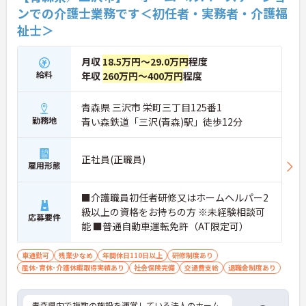
ンでの介護士業務です＜初任者・実務者・介護福
祉士＞
月収
18.5万円～29.0万円
程度
給料
年収
260万円～400万円
程度
青森県 三沢市 栄町三丁目125番1
勤務地
青い森鉄道「三沢(青森)駅」徒歩12分
正社員(正職員)
雇用形態
■介護職員初任者研修又はホームヘルパー2
級以上の資格をお持ちの方 ※未経験相談可
応募要件
能 ■普通自動車運転免許（AT限定可）
車通勤可
残業少なめ
年間休日110日以上
研修制度あり
産休･育休･介護休暇取得実績あり
社会保険完備
交通費支給
退職金制度あり
青森県内で複数の施設を運営している法人のホーム