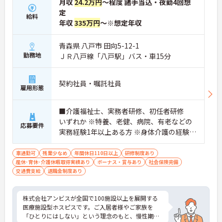
月収
24.2万円
～程度 諸手当込・夜勤4回想
定
給料
年収
335万円
～※想定年収
青森県 八戸市 田向5-12-1
勤務地
ＪＲ八戸線「八戸駅」バス・車15分
契約社員・嘱託社員
雇用形態
■介護福祉士、実務者研修、初任者研修
いずれか ※特養、老健、病院、有老などの
応募要件
実務経験1年以上ある方 ※身体介護の経験年
以上ある方、機械浴の使用の経験のある方
歓迎
車通勤可
残業少なめ
年間休日110日以上
研修制度あり
産休･育休･介護休暇取得実績あり
ボーナス・賞与あり
社会保険完備
交通費支給
退職金制度あり
株式会社アンビスが全国で100施設以上を展開する
医療施設型ホスピスです。ご入居者様やご家族を
「ひとりにはしない」という理念のもと、慢性期や