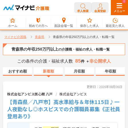
0
0
求人検索
会員登録
メニュー
ホーム
初めての方へ
面談会場一覧
保存した求人
最近見た求人
マイナビ介護職
青森県
青森県の年収250万円以上の求人・転職一覧
青森県の年収250万円以上
の介護職・福祉の求人・転職一覧
85
この条件の介護・福祉求人数
非公開求人
件 ＋
おすすめ順
新着順
月収順
年収順
更新日：2026年08月06日
株式会社アンビス医心館 八戸
株式会社アンビス
【青森県／八戸市】高水準給与＆年休115日♪一
人夜勤なし◎ホスピスでの介護職員募集《正社員
登用あり》