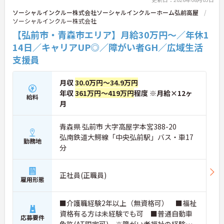
年70歳まで長期的に活躍できる制度が盤石に整って
ソーシャルインクルー株式会社ソーシャルインクルーホーム弘前高屋
います。複数施設を経験することで培われるマネジ
ソーシャルインクルー株式会社
メント視点は、将来的なエリアマネージャーへのキ
【弘前市・青森市エリア】月給30万円～／年休1
ャリアアップにも直結しており、最新の環境で専門
性を発揮したいプロフェッショナルの方にお勧めで
14日／キャリアUP◎／障がい者GH／広域生活
す。
支援員
★おすすめPOINT★
・広域支援員として複数のホームを巡るため、各ホ
月収
30.0万円～34.9万円
ームのパートスタッフの教育やサポートにも携わる
年収
361万円～419万円
程度 ※月給×12ヶ
給料
ことができ、現場の介助業務にとどまらず、施設運
月
営や人材育成の視点を養うことで、将来のエリアマ
ネージャー候補としてのステップアップに直結しま
す。
青森県 弘前市 大字高屋字本宮388-20
・定年70歳、再雇用75歳までという業界屈指の制度
弘南鉄道大鰐線「中央弘前駅」バス・車17
勤務地
があり、20代から60代まで幅広い年代が活躍してい
分
ます。年間休日も114日確保されているため、無理
なく長期的なキャリアを築いていただけます。
・全施設がバリアフリー設計かつ最新設備を備えて
正社員(正職員)
おり、清潔感にあふれた美しい環境です。ハード面
雇用形態
に加え、ソフト面でも「献立の事前決定・レシピ完
備」により現場の負担が大幅に軽減されています。
■介護職経験2年以上（無資格可） ■福祉
ご利用者様の安全性はもちろん、働くスタッフにと
資格有る方は未経験でも可 ■普通自動車
っても身体的負担が少なく、高いモチベーションを
応募要件
免許(AT限定可) ※障がい者福祉の経験は
保って業務に集中できます。