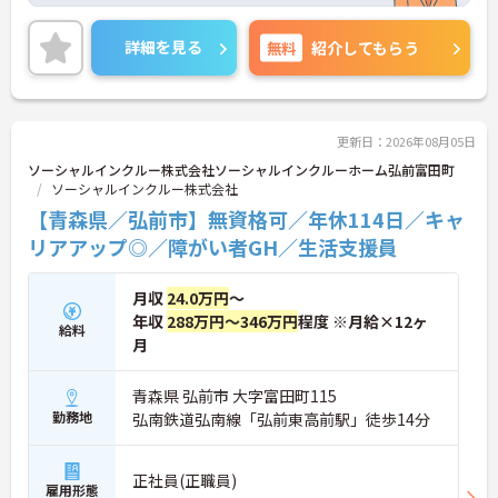
医療を支える社会的意義の高い事業を推進していま
す。現場には看護師が24時間常駐しています。急変
詳細を見る
無料
紹介してもらう
時の対応や医療行為は看護師が担当するため、初任
者研修や実務者研修の方も食事介助や入浴介助など
の生活を支えるケアに専念できる環境です。多職種
で情報を共有し、一人で判断を抱え込まないチーム
連携の体制がしっかりと整っています。働き方の面
更新日：2026年08月05日
では、夜勤明けの翌日が原則として公休となるほ
ソーシャルインクルー株式会社ソーシャルインクルーホーム弘前富田町
か、月平均の残業時間も5時間から7時間程度とかな
ソーシャルインクルー株式会社
り少なめです。常勤スタッフの比率が90パーセント
【青森県／弘前市】無資格可／年休114日／キャ
を超えているため急な勤務変更が発生しにくく、あ
らかじめ決められた訪問予定表に沿って規則正しく
リアアップ◎／障がい者GH／生活支援員
働けます。入職後は現場スタッフによるお一人おひ
とりに合わせた個別のOJT研修が実施されます。eラ
月収
24.0万円
～
ーニングも導入されており、多職種と連携しながら
専門性を着実に深めていける環境が用意されていま
年収
288万円～346万円
程度 ※月給×12ヶ
給料
す。
月
★おすすめPOINT★
青森県 弘前市 大字富田町115
＜個別ＯＪＴとチーム連携で着実に成長！＞
勤務地
弘南鉄道弘南線「弘前東高前駅」徒歩14分
・入職後はお一人おひとりの習熟度に合わせた個別
のＯＪＴ研修を実施し、ｅラーニングを用いた学習
の機会も提供されます
正社員(正職員)
・施設内には看護師が24時間常駐しており、急変時
雇用形態