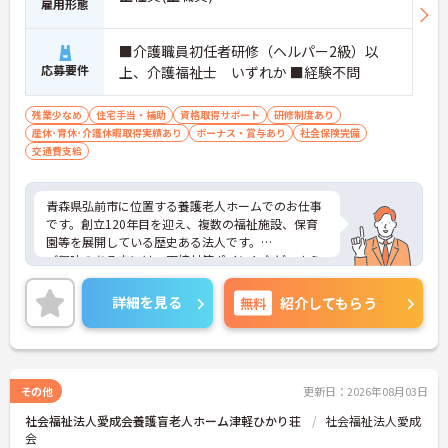
雇用形態
■介護職員初任者研修（ヘルパー2級）以
応募要件
上、介護福祉士 いずれか ■経験不問
残業少なめ
住宅手当・補助
資格取得サポート
研修制度あり
産休･育休･介護休暇取得実績あり
ボーナス・賞与あり
社会保険完備
交通費支給
青森県弘前市に位置する養護老人ホームでのお仕事
です。創立120年目を迎え、複数の福祉施設、保育
園等を展開している歴史ある法人です。
ご興味のある方には、面接対策ポイントなど、さら
に詳細をお話しいたしますのでお気軽にご相談くだ
さい！
詳細を見る
無料
紹介してもらう
その他
更新日：2026年08月03日
社会福祉法人愛成会養護盲老人ホーム津軽ひかり荘
社会福祉法人愛成
会