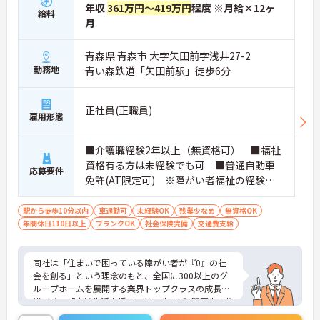
・広域支援員として複数のホームを巡るため、各ホ
年収
361万円～419万円
程度 ※月給×12ヶ
給料
ームのパートスタッフの教育やサポートにも携わる
月
ことができ、現場の介助業務にとどまらず、施設運
営や人材育成の視点を養うことで、将来のエリアマ
青森県 青森市 大字矢田前字浅井27-2
ネージャー候補としてのステップアップに直結しま
勤務地
青い森鉄道「矢田前駅」徒歩6分
す。
・定年70歳、再雇用75歳までという業界屈指の制度
があり、20代から60代まで幅広い年代が活躍してい
正社員(正職員)
ます。年間休日も114日確保されているため、無理
雇用形態
なく長期的なキャリアを築いていただけます。
・全施設がバリアフリー設計かつ最新設備を備えて
おり、清潔感にあふれた美しい環境です。ハード面
■介護職経験2年以上（無資格可） ■福祉
に加え、ソフト面でも「献立の事前決定・レシピ完
資格有る方は未経験でも可 ■普通自動車
応募要件
備」により現場の負担が大幅に軽減されています。
免許(AT限定可) ※障がい者福祉の経験は
ご利用者様の安全性はもちろん、働くスタッフにと
不問です。※実務経験2年以上の方、障がい
っても身体的負担が少なく、高いモチベーションを
者福祉に関する経験をお持ちの方大歓迎
駅から徒歩10分以内
車通勤可
未経験OK
残業少なめ
無資格OK
保って業務に集中できます。
年間休日110日以上
ブランクOK
社会保険完備
交通費支給
同社は「住まいで困っている障がい者が『0』の社
会を創る」という理念のもと、全国に300以上のグ
ループホームを展開する業界トップクラスの成長企
業です。「広域生活支援員」は、車で1時間圏内の複
数施設を横断的に担当し、現場支援とパートスタッ