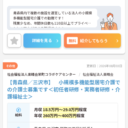
青森県内で複数の施設を運営している法人の小規模
多機能型居宅介護での勤務です！
残業少なめ、年間休日数も110日以上でプライベー
トとの両立ができる職場です！！
面接のポイントなど、さらに詳細をお話致しますの
でお気軽にご相談ください。
詳細を見る
無料
紹介してもらう
その他
更新日：2026年08月03日
社会福祉法人楽晴会栄町コラボケアセンター
社会福祉法人楽晴会
【青森県／三沢市】 小規模多機能型居宅介護で
の介護士募集です＜初任者研修・実務者研修・介
護福祉士＞
月収
18.5万円～29.0万円
程度
給料
年収
260万円～400万円
程度