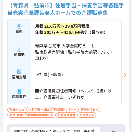
【青森県／弘前市】住居手当・扶養手当等各種手
当充実◎養護盲老人ホームでの介護職募集
月収
21.0万円～29.8万円
程度
給料
年収
301万円～416万円
程度（賞与別）
青森県 弘前市 大字金属町５－１
弘南鉄道大鰐線「弘前学院大前駅」バス・
勤務地
車10分
正社員(正職員)
雇用形態
■介護職員初任者研修（ヘルパー2級）以
応募要件
上、介護福祉士 いずれか
残業少なめ
住宅手当・補助
資格取得サポート
研修制度あり
産休･育休･介護休暇取得実績あり
社会保険完備
交通費支給
県内で唯一の養護盲老人ホームです。概ね「要介護