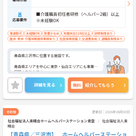
■介護職員初任者研修（ヘルパー2級）以上
応募要件
※未経験OK
車通勤可
未経験OK
残業少なめ
年間休日110日以上
研修制度あり
産休･育休･介護休暇取得実績あり
社会保険完備
交通費支給
退職金制度あり
青森県三沢市に位置する施設です。
青森県エリアを中心に東京・仙台エリアにも事業を
展開する法人です。
未経験の方もチャレンジいただけます。
詳細を見る
無料
紹介してもらう
ご興味ある方には、面接対策ポイントなど、さらに
詳細をお話しいたしますのでお気軽にご相談くださ
い！
その他
更新日：2026年08月03日
社会福祉法人楽晴会ホームヘルパーステーション青空
社会福祉法人楽
晴会
【青森県／三沢市】 ホームヘルパーステーショ