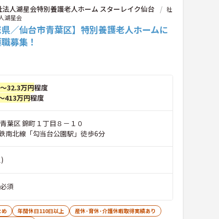
祉法人湖星会特別養護老人ホーム スターレイク仙台
社
人湖星会
城県／仙台市青葉区】特別養護老人ホームに
護職募集！
円～32.3万円
程度
～413万円
程度
市青葉区 錦町１丁目８－１０
鉄南北線「勾当台公園駅」徒歩6分
)
 必須
なめ
年間休日110日以上
産休･育休･介護休暇取得実績あり