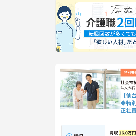
特別養
社会福
法人大石
【仙台
◆特
正社
月収
16.0万