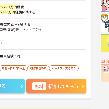
円～25.1万円
程度
～386万円
経験に準する
青葉区 南吉成6-6-8
国見(宮城)駅」バス・車7分
)
 ■未経験：可
年間休日110日以上
研修制度あり
ボーナス・賞与あり
見る
無料
紹介してもらう