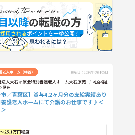
護老人ホーム（特養）
更新日：2026年08月05日
祉法人大石ヶ原会特別養護老人ホーム大石原苑
社会福祉
ヶ原会
市／青葉区】賞与4.2ヶ月分の支給実績あり
別養護老人ホームにて介護のお仕事です♪＜
員＞
円～25.1万円
程度