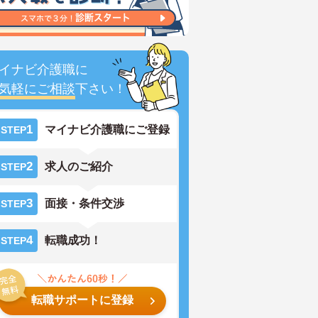
イナビ介護職に
気軽にご相談
下さい！
1
マイナビ介護職にご登録
STEP
2
求人のご紹介
STEP
3
面接・条件交渉
STEP
4
転職成功！
STEP
転職サポートに登録