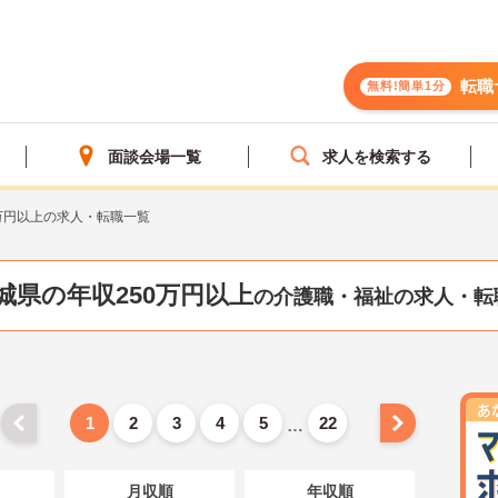
転職
無料!簡単1分
面談会場一覧
求人を検索する
万円以上の求人・転職一覧
城県の年収250万円以上
の介護職・福祉の求人・転
1
2
3
4
5
22
…
月収順
年収順