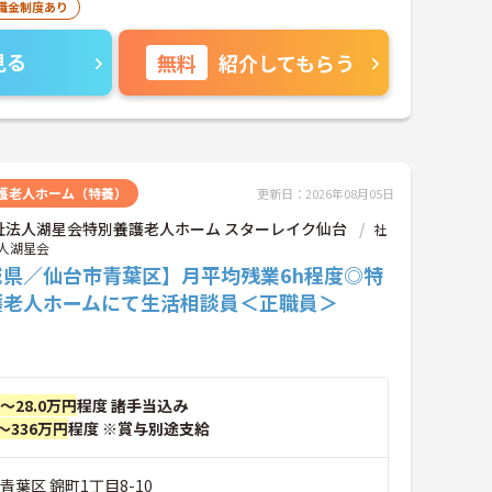
職金制度あり
見る
無料
紹介してもらう
護老人ホーム（特養）
更新日：2026年08月05日
祉法人湖星会特別養護老人ホーム スターレイク仙台
社
人湖星会
城県／仙台市青葉区】月平均残業6h程度◎特
護老人ホームにて生活相談員＜正職員＞
円～28.0万円
程度 諸手当込み
～336万円
程度 ※賞与別途支給
青葉区 錦町1丁目8-10