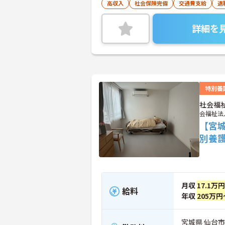
高収入
社会保険完備
交通費支給
退
詳細を
特別養
社会福
会福祉法
【宮
別養
月収
17.1万
給料
年収
205万円
宮城県 仙台市