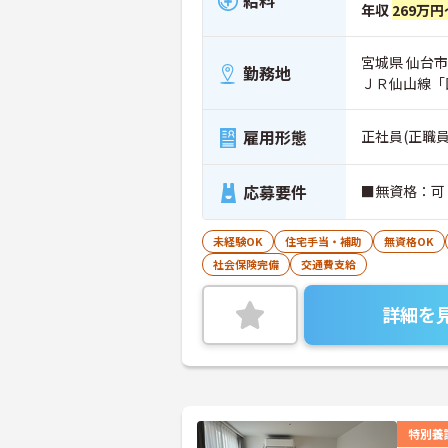
給料
年収
269万円
宮城県 仙台市
勤務地
ＪＲ仙山線「
雇用形態
正社員(正職員
応募要件
■無資格：可
未経験OK
住宅手当・補助
無資格OK
社会保険完備
交通費支給
詳細を
特別養