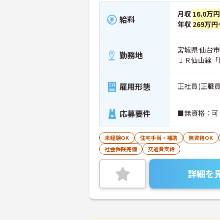
月収
16.0万
給料
年収
269万円
宮城県 仙台市
勤務地
ＪＲ仙山線「
雇用形態
正社員(正職員
応募要件
■無資格：可
未経験OK
住宅手当・補助
無資格OK
社会保険完備
交通費支給
詳細を