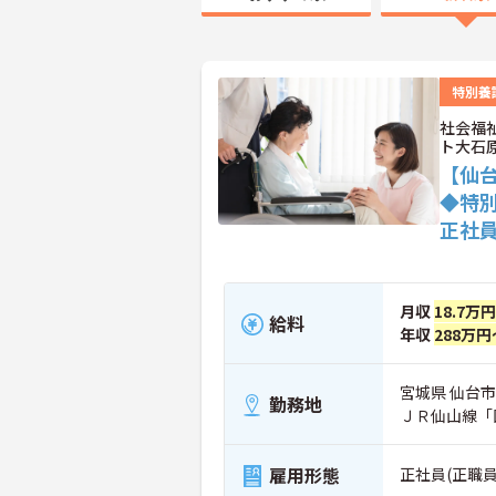
特別養
社会福
ト大石
【仙台
◆特
正社
月収
18.7万
給料
年収
288万円
宮城県 仙台市
勤務地
ＪＲ仙山線「
雇用形態
正社員(正職員