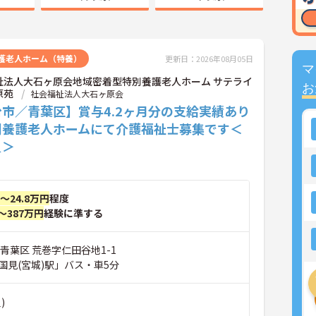
護老人ホーム（特養）
更新日：2026年08月05日
マ
祉法人大石ヶ原会地域密着型特別養護老人ホーム サテライ
お
原苑
社会福祉法人大石ヶ原会
市／青葉区】賞与4.2ヶ月分の支給実績あり
別養護老人ホームにて介護福祉士募集です＜
員＞
円～24.8万円
程度
～387万円
経験に準する
青葉区 荒巻字仁田谷地1-1
国見(宮城)駅」バス・車5分
)