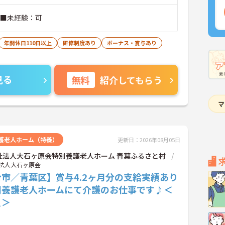
 ■未経験：可
年間休日110日以上
研修制度あり
ボーナス・賞与あり
見る
無料
紹介してもらう
護老人ホーム（特養）
更新日：2026年08月05日
祉法人大石ヶ原会特別養護老人ホーム 青葉ふるさと村
法人大石ヶ原会
市／青葉区】賞与4.2ヶ月分の支給実績あり
別養護老人ホームにて介護のお仕事です♪＜
員＞