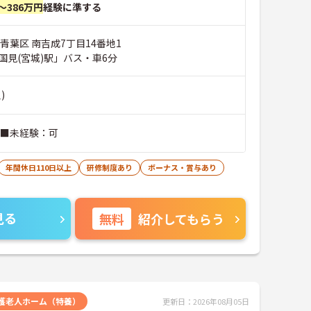
～386万円
経験に準する
青葉区 南吉成7丁目14番地1
国見(宮城)駅」バス・車6分
)
 ■未経験：可
年間休日110日以上
研修制度あり
ボーナス・賞与あり
見る
無料
紹介してもらう
護老人ホーム（特養）
更新日：2026年08月05日