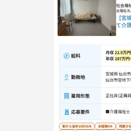
社会福
会福祉法
【宮
て介
月収
22.5万
給料
年収
287万円
宮城県 仙台
勤務地
仙台市営地下
雇用形態
正社員(正職員
応募要件
■介護福祉士
駅から徒歩10分以内
未経験OK
残業少