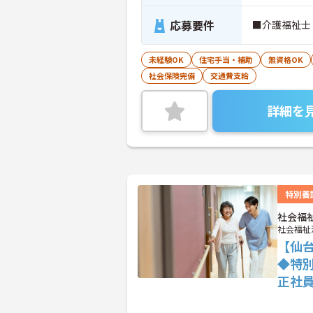
応募要件
■介護福祉士
未経験OK
住宅手当・補助
無資格OK
社会保険完備
交通費支給
詳細を
特別養
社会福
社会福祉
【仙台
◆特
正社