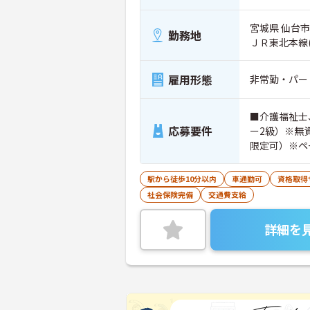
宮城県 仙台市
勤務地
ＪＲ東北本線
雇用形態
非常勤・パー
■介護福祉士
応募要件
ー2級）※無
限定可）※ペ
駅から徒歩10分以内
車通勤可
資格取得
社会保険完備
交通費支給
詳細を