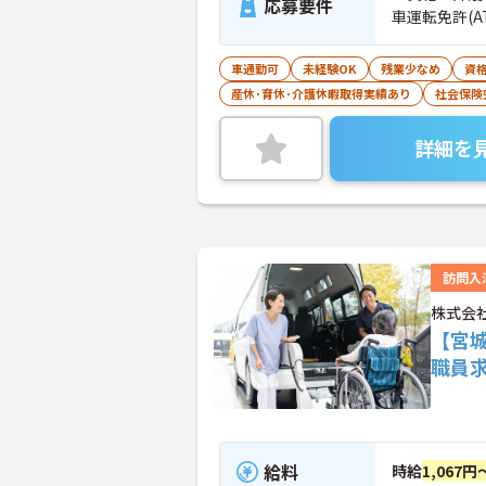
応募要件
車運転免許(A
車通勤可
未経験OK
残業少なめ
資
産休･育休･介護休暇取得実績あり
社会保険
詳細を
訪問入
株式会
【宮
職員
給料
時給
1,067円