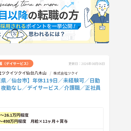
護（デイサービス）
更新日：2026年08月06日
社ツクイツクイ仙台八木山
株式会社ツクイ
城県／仙台市】年休119日／未経験可／日勤
・夜勤なし／デイサービス／介護職／正社員
円～26.1万円
程度
～498万円
程度 月給×12ヶ月＋賞与