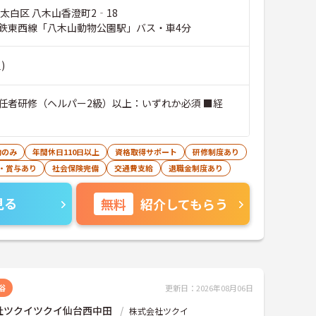
太白区 八木山香澄町2‐18
鉄東西線「八木山動物公園駅」バス・車4分
)
任者研修（ヘルパー2級）以上：いずれか必須 ■経
勤のみ
年間休日110日以上
資格取得サポート
研修制度あり
・賞与あり
社会保険完備
交通費支給
退職金制度あり
見る
無料
紹介してもらう
浴
更新日：2026年08月06日
社ツクイツクイ仙台西中田
株式会社ツクイ