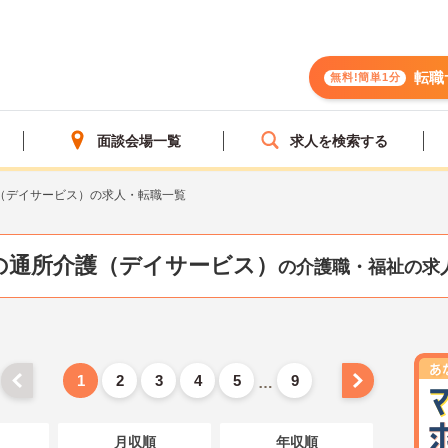
転職
無料!簡単1分
面談会場一覧
求人を検索する
（デイサービス）の求人・転職一覧
の通所介護（デイサービス）
の介護職・福祉の求
1
2
3
4
5
9
…
月収順
年収順