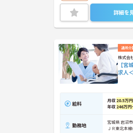
詳細を
通所介
株式会
【宮
求人
月収
20.5万
給料
年収
246万円
宮城県 岩沼市 
勤務地
ＪＲ東北本線