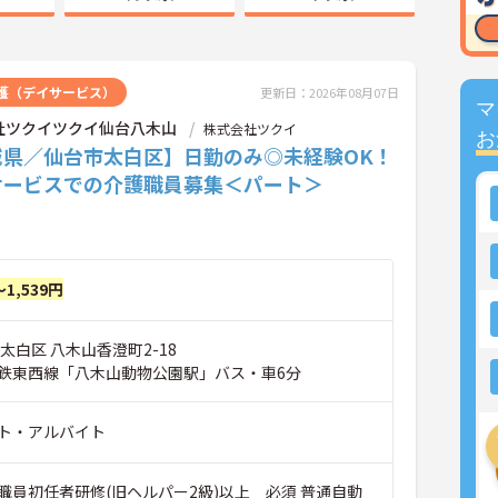
護（デイサービス）
更新日：2026年08月07日
マ
社ツクイツクイ仙台八木山
株式会社ツクイ
お
城県／仙台市太白区】日勤のみ◎未経験OK！
サービスでの介護職員募集＜パート＞
～1,539円
太白区 八木山香澄町2-18
鉄東西線「八木山動物公園駅」バス・車6分
ト・アルバイト
職員初任者研修(旧ヘルパー2級)以上 必須 普通自動