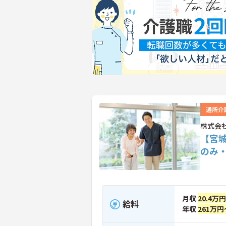
通所介
株式会
【宮
のみ
月収
20.4万
給料
年収
261万円