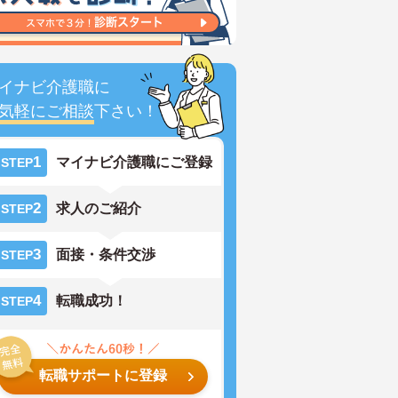
イナビ介護職に
気軽にご相談
下さい！
1
マイナビ介護職にご登録
STEP
2
求人のご紹介
STEP
3
面接・条件交渉
STEP
4
転職成功！
STEP
転職サポートに登録