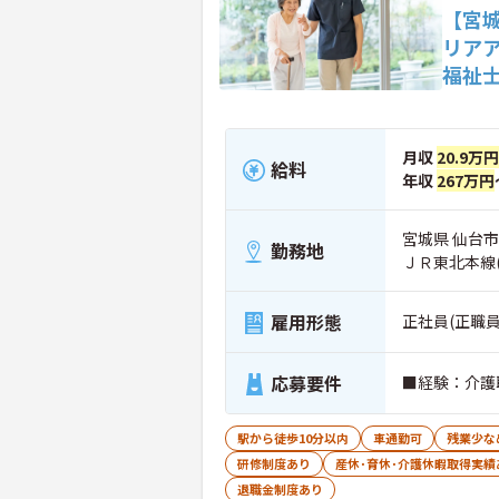
【宮
リア
福祉
月収
20.9万
給料
年収
267万円
宮城県 仙台市
勤務地
ＪＲ東北本線
雇用形態
正社員(正職員
応募要件
■経験：介護
駅から徒歩10分以内
車通勤可
残業少な
研修制度あり
産休･育休･介護休暇取得実績
退職金制度あり