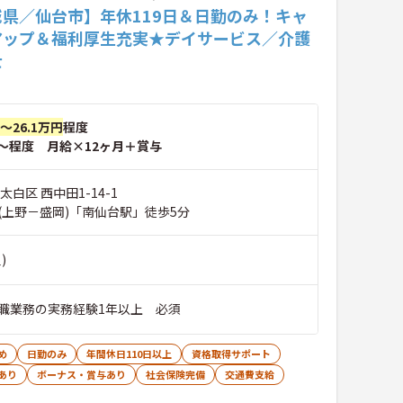
城県／仙台市】年休119日＆日勤のみ！キャ
アップ＆福利厚生充実★デイサービス／介護
士
円～26.1万円
程度
～程度 月給×12ヶ月＋賞与
太白区 西中田1-14-1
(上野－盛岡)「南仙台駅」徒歩5分
)
職業務の実務経験1年以上 必須
め
日勤のみ
年間休日110日以上
資格取得サポート
あり
ボーナス・賞与あり
社会保険完備
交通費支給