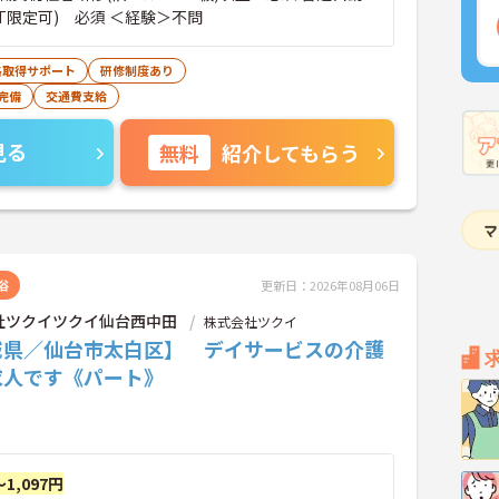
T限定可) 必須 ＜経験＞不問
格取得サポート
研修制度あり
完備
交通費支給
見る
無料
紹介してもらう
浴
更新日：2026年08月06日
社ツクイツクイ仙台西中田
株式会社ツクイ
城県／仙台市太白区】 デイサービスの介護
求人です《パート》
～1,097円