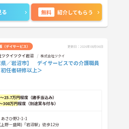
見る
無料
紹介してもらう
護（デイサービス）
更新日：2026年08月06日
社ツクイツクイ岩沼
株式会社ツクイ
城県／岩沼市】 デイサービスでの介護職員
＜初任者研修以上＞
円～25.7万円
程度（諸手当込み）
～308万円
程度（別途賞与付与）
あさひ野2-1-1
(上野－盛岡)「岩沼駅」徒歩12分