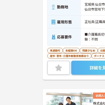
宮城県 仙台市
勤務地
仙台市営地下
雇用形態
正社員(正職員
■介護職員初
応募要件
験：不問
車通勤可
未経験OK
残業少なめ
日
産休･育休･介護休暇取得実績あり
ボーナス
詳細を
訪問入
株式会