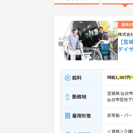
通所介
株式会
【宮
デイ
給料
時給
1,067円
宮城県 仙台市
勤務地
仙台市営地下
雇用形態
非常勤・パー
＜資格＞介護