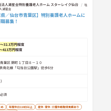
祉法人湖星会特別養護老人ホーム スターレイク仙台
社
人湖星会
城県／仙台市青葉区】特別養護老人ホームに
護職募集！
円～32.3万円
程度
～413万円
程度
市青葉区 錦町１丁目８－１０
鉄南北線「勾当台公園駅」徒歩6分
)
 必須
なめ
年間休日110日以上
産休･育休･介護休暇取得実績あり