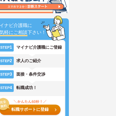
イナビ介護職に
気軽にご相談
下さい！
1
マイナビ介護職にご登録
STEP
2
求人のご紹介
STEP
3
面接・条件交渉
STEP
4
転職成功！
STEP
転職サポートに登録