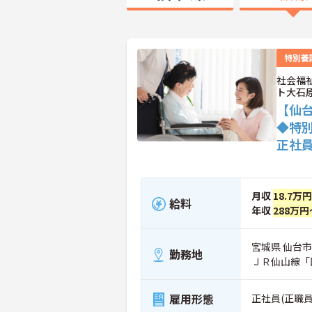
特別養
社会福
ト大石
【仙台
◆特
正社
月収
18.7万
給料
年収
288万円
宮城県 仙台市
勤務地
ＪＲ仙山線「
雇用形態
正社員(正職員