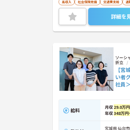
高収入
社会保険完備
交通費支給
退
詳細を
ソーシ
折立
【宮城
い者
社員
月収
29.0万円
給料
年収
348万円
宮城県 仙台市青