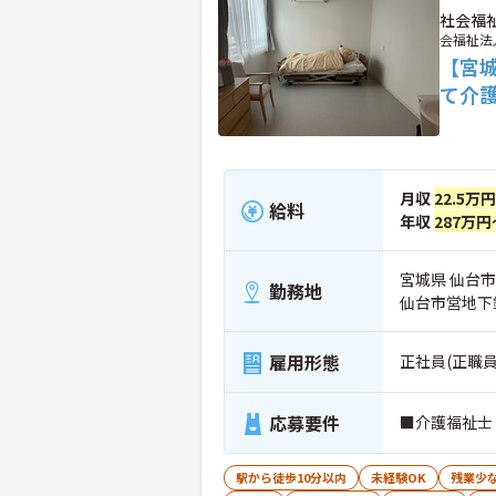
社会福
会福祉法
【宮
て介
月収
22.5万
給料
年収
287万円
宮城県 仙台
勤務地
仙台市営地下
雇用形態
正社員(正職員
応募要件
■介護福祉士
駅から徒歩10分以内
未経験OK
残業少