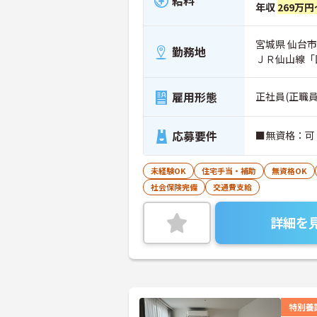
給料
年収
269万円
宮城県 仙台市
勤務地
ＪＲ仙山線「
雇用形態
正社員(正職員
応募要件
■無資格：可
未経験OK
住宅手当・補助
無資格OK
社会保険完備
交通費支給
詳細を
特別養