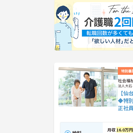
特別養
社会福
法人大石
【仙台
◆特
正社
月収
16.0万