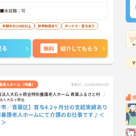
 ■未経験：可
年間休日110日以上
研修制度あり
ボーナス・賞与あり
見る
無料
紹介してもらう
護老人ホーム（特養）
更新日：2026年08月05日
祉法人大石ヶ原会特別養護老人ホーム 青葉ふるさと村
法人大石ヶ原会
市／青葉区】賞与4.2ヶ月分の支給実績あり
別養護老人ホームにて介護のお仕事です♪＜
員＞