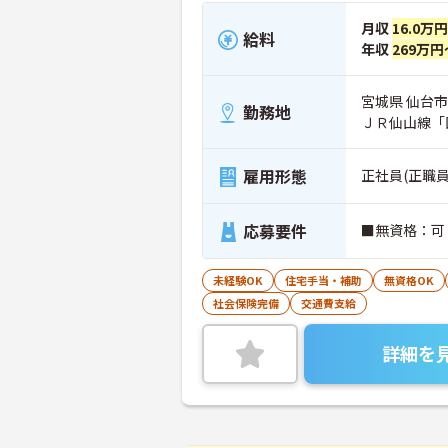
月収
16.0万
給料
年収
269万円
宮城県 仙台市
勤務地
ＪＲ仙山線「
雇用形態
正社員(正職員
応募要件
■無資格：可
未経験OK
住宅手当・補助
無資格OK
社会保険完備
交通費支給
詳細を