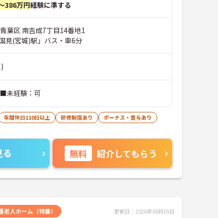
～386万円
経験に準する
青葉区 南吉成7丁目14番地1
国見(宮城)駅」バス・車6分
)
 ■未経験：可
年間休日110日以上
研修制度あり
ボーナス・賞与あり
見る
無料
紹介してもらう
護老人ホーム（特養）
更新日：2026年08月05日