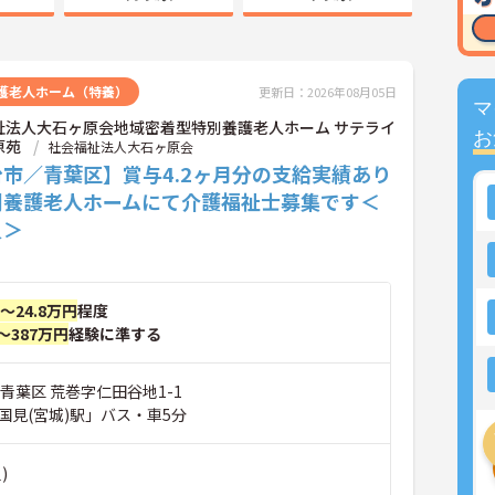
護老人ホーム（特養）
更新日：2026年08月05日
マ
祉法人大石ヶ原会地域密着型特別養護老人ホーム サテライ
お
原苑
社会福祉法人大石ヶ原会
市／青葉区】賞与4.2ヶ月分の支給実績あり
別養護老人ホームにて介護福祉士募集です＜
員＞
円～24.8万円
程度
～387万円
経験に準する
青葉区 荒巻字仁田谷地1-1
国見(宮城)駅」バス・車5分
)