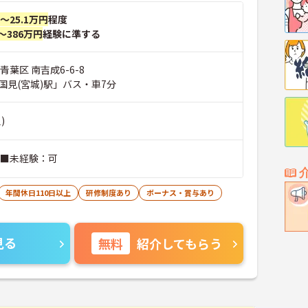
円～25.1万円
程度
～386万円
経験に準する
青葉区 南吉成6-6-8
国見(宮城)駅」バス・車7分
)
 ■未経験：可
年間休日110日以上
研修制度あり
ボーナス・賞与あり
見る
無料
紹介してもらう