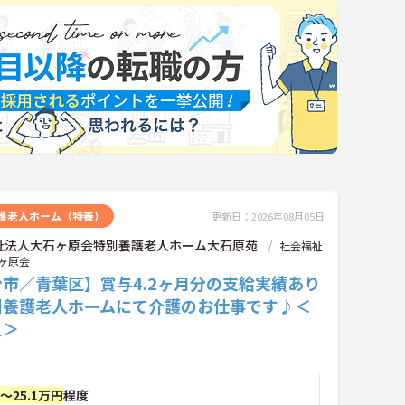
護老人ホーム（特養）
更新日：2026年08月05日
祉法人大石ヶ原会特別養護老人ホーム大石原苑
社会福祉
ヶ原会
市／青葉区】賞与4.2ヶ月分の支給実績あり
別養護老人ホームにて介護のお仕事です♪＜
員＞
円～25.1万円
程度