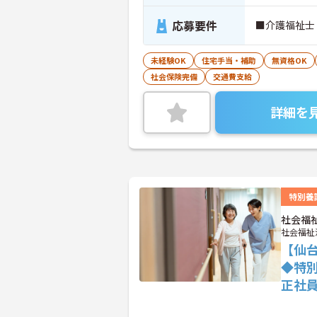
応募要件
■介護福祉士
未経験OK
住宅手当・補助
無資格OK
社会保険完備
交通費支給
詳細を
特別養
社会福
社会福祉
【仙台
◆特
正社