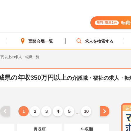
転職
無料!簡単1分
面談会場一覧
求人を検索する
万円以上の求人・転職一覧
城県の年収350万円以上
の介護職・福祉の求人・転
1
2
3
4
5
10
…
月収順
年収順