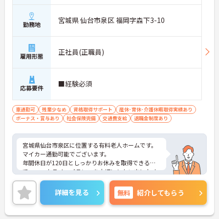
宮城県 仙台市泉区 福岡字森下3-10
勤務地
正社員(正職員)
雇用形態
■経験必須
応募要件
車通勤可
残業少なめ
資格取得サポート
産休･育休･介護休暇取得実績あり
ボーナス・賞与あり
社会保険完備
交通費支給
退職金制度あり
宮城県仙台市泉区に位置する有料老人ホームです。
マイカー通勤可能でございます。
年間休日が120日としっかりお休みを取得できるの
で、ワークライフバランスを大切にしたい方におす
すめです。
昇給や賞与制度があり頑張りが評価されてしっかり
詳細を見る
無料
紹介してもらう
と職員に還元されます。賞与は計4ヶ月分の支給実績
と嬉しい高待遇です。
ご興味のある方には、面接対策ポイントなど、さら