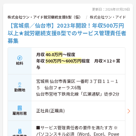
に詳細をお話しいたしますのでお気軽にご相談くだ
さい！
更新日：2026年07月29日
株式会社ワン・アイド就労継続支援B型（仮）
株式会社ワン・アイド
【宮城県／仙台市】2023年開設！年収500万円
以上★就労継続支援B型でのサービス管理責任者
募集
月収
40.0万円
～程度
年収
500万円～600万円
程度 月収×12＋賞
給料
与
宮城県 仙台市青葉区 一番町３丁目１１－１
５ 仙台フォーラス6階
勤務地
仙台市営地下鉄南北線「広瀬通駅」徒歩2分
正社員(正職員)
雇用形態
■サービス管理責任者の要件を満たす方 ※
パソコンスキル必須（Word、Excel、Powe