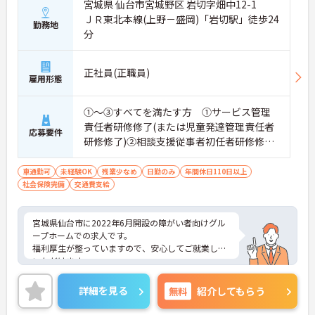
宮城県 仙台市宮城野区 岩切字畑中12-1
ネージャー候補としてのステップアップに直結しま
ＪＲ東北本線(上野－盛岡)「岩切駅」徒歩24
す。
勤務地
・定年70歳、再雇用75歳までという業界屈指の制度
分
があり、20代から60代まで幅広い年代が活躍してい
ます。年間休日も114日確保されているため、無理
なく長期的なキャリアを築いていただけます。
正社員(正職員)
雇用形態
・全施設がバリアフリー設計かつ最新設備を備えて
おり、清潔感にあふれた美しい環境です。ハード面
に加え、ソフト面でも「献立の事前決定・レシピ完
①～③すべてを満たす方 ①サービス管理
備」により現場の負担が大幅に軽減されています。
責任者研修修了(または児童発達管理責任者
応募要件
ご利用者様の安全性はもちろん、働くスタッフにと
研修修了)②相談支援従事者初任者研修修了
っても身体的負担が少なく、高いモチベーションを
(または相談支援従事者実務者研修修了)③普
保って業務に集中できます。
通自動車運転免許(AT限定可)
車通勤可
未経験OK
残業少なめ
日勤のみ
年間休日110日以上
社会保険完備
交通費支給
宮城県仙台市に2022年6月開設の障がい者向けグル
ープホームでの求人です。
福利厚生が整っていますので、安心してご就業して
いただけます。
年間休日114日！残業は少なめですのでプライベー
トとの予定が立てやすいです。
詳細を見る
無料
紹介してもらう
ご興味のある方には、面接対策ポイントなど、さら
に詳細をお話しいたしますので、お気軽にご相談く