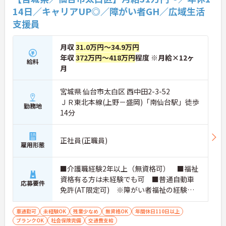
14日／キャリアUP◎／障がい者GH／広域生活
支援員
月収
31.0万円～34.9万円
年収
372万円～418万円
程度 ※月給×12ヶ
給料
月
宮城県 仙台市太白区 西中田2-3-52
ＪＲ東北本線(上野－盛岡)「南仙台駅」徒歩
勤務地
14分
正社員(正職員)
雇用形態
■介護職経験2年以上（無資格可） ■福祉
資格有る方は未経験でも可 ■普通自動車
応募要件
免許(AT限定可) ※障がい者福祉の経験は
不問です。※実務経験2年以上の方、障がい
者福祉に関する経験をお持ちの方大歓迎
車通勤可
未経験OK
残業少なめ
無資格OK
年間休日110日以上
ブランクOK
社会保険完備
交通費支給