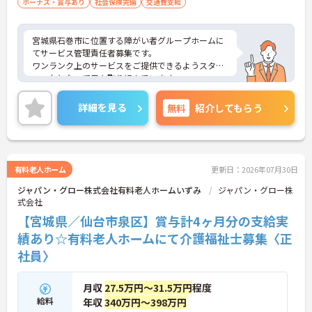
ボーナス・賞与あり
社会保険完備
交通費支給
宮城県石巻市に位置する障がい者グループホームに
てサービス管理責任者募集です。
ワンランク上のサービスをご提供できるようスタッ
フ一丸となって日々取り組んでいます。
ご興味ある方には、面接対策ポイントなど、さらに
詳細をお話しいたしますのでお気軽にご相談くださ
詳細を見る
無料
紹介してもらう
い！
有料老人ホーム
更新日：2026年07月30日
ジャパン・グロー株式会社有料老人ホームいずみ
ジャパン・グロー株
式会社
【宮城県／仙台市泉区】賞与計4ヶ月分の支給実
績あり☆有料老人ホームにて介護福祉士募集〈正
社員〉
月収
27.5万円～31.5万円
程度
給料
年収
340万円～398万円