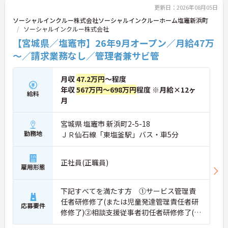
更新日：2026年08月05日
ソーシャルインクルー株式会社ソーシャルインクルーホーム塩竈新浜町
ソーシャルインクルー株式会社
【宮城県／塩竈市】26年9月オープン／月給47万
～／請求業務なし／管理者兼サビ管
月収
47.2万円
～程度
年収
567万円～698万円
程度 ※月給×12ヶ
給料
月
宮城県 塩竈市 新浜町2-5-18
勤務地
ＪＲ仙石線「東塩釜駅」バス・車5分
正社員(正職員)
雇用形態
下記すべてを満たす方 ①サービス管理責
任者研修修了(または児童発達管理責任者研
応募要件
修修了)②相談支援従事者初任者研修修了(ま
たは相談支援従事者実務者研修修了)③普通