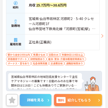
月収
25.7万円～30.6万円
給料
宮城県 仙台市若林区 河原町2‐5-40 クレセ
ール河原町1F
勤務地
仙台市営地下鉄南北線「河原町(宮城)駅」徒
歩5分
正社員(正職員)
雇用形態
駅から徒歩10分以内
残業少なめ
日勤のみ
年間休日110日以上
資格取得サポート
研修制度あり
産休･育休･介護休暇取得実績あり
ボーナス・賞与あり
社会保険完備
交通費支給
退職金制度あり
宮城県仙台市若林区の地域包括支援センターで主任
ケアマネジャーの募集です！日勤のみのお仕事で年
間休日は116日！こども休暇ありでご家族がいる方
でも安心して働くことができます◎また、交通費支
給はもちろん、扶養手当などの各種手当に加え、昇
給や賞与ありで待遇面もばっちり！あなたの頑張り
詳細を見る
無料
紹介してもらう
がしっかり評価される職場です♪ご興味のある方は
面接ポイントをお伝えしますので、お気軽にご相談