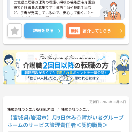
宮城県亘理郡亘理町の看護小規模多機能居宅介護施
設で介護職員の募集です！資格手当や技能手当な
ど、手当が充実しているので、安心して働くことが
できます◎また、年間休日が120日あるので、プラ
イベートもバッチリです♪ご興味のある方は、面接
ポイントをお伝えしますので、お気軽にご連絡くだ
詳細を見る
無料
紹介してもらう
さい。
更新日：2026年08月05日
株式会社ラシエルRASIEL岩沼
株式会社ラシエル
【宮城県/岩沼市】月9日休み◎障がい者グループ
ホームのサービス管理責任者＜契約職員＞