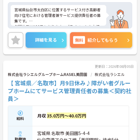
宮城県仙台市太白区に位置するサービス付き高齢者
向け住宅における管理者兼サービス提供責任者の募
集です。
年間休日は126日もあります。プライベートを大切
にしながらご勤務いただけます。また、利用可能な
託児所があり、子育て世代の方も安心してご勤務い
詳細を見る
無料
紹介してもらう
ただけます。
ご興味のある方には、面接対策ポイントなど、さら
に詳細をご案内しますのでお気軽にご相談くださ
い！
更新日：2026年08月05日
株式会社ラシエルグループホームRASIEL美田園
株式会社ラシエル
【 宮城県／名取市】月9日休み♪障がい者グルー
プホームにてサービス管理責任者の募集＜契約社
員＞
月収
35.0万円～40.0万円
給料
宮城県 名取市 美田園5-4-4
勤務地
仙台空港アクセス線「美田園駅」徒歩5分