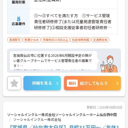
おり、清潔感にあふれた美しい環境です。ハード面
雇用形態
に加え、ソフト面でも「献立の事前決定・レシピ完
備」により現場の負担が大幅に軽減されています。
①～③すべてを満たす方 ①サービス管理
ご利用者様の安全性はもちろん、働くスタッフにと
責任者研修修了(または児童発達管理責任者
っても身体的負担が少なく、高いモチベーションを
応募要件
研修修了)②相談支援従事者初任者研修修了
保って業務に集中できます。
(または相談支援従事者実務者研修修了)③普
通自動車運転免許(AT限定可)
車通勤可
残業少なめ
年間休日110日以上
社会保険完備
交通費支給
宮城県仙台市に位置する2026年6月開設予定の障が
い者グループホームでサービス管理責任者の募集で
す！
年間休日110日以上もありプライベートとの両立を
目指す方におすすめの環境です◎マイカーでの通勤
もOK！昇給制度があり、頑張りが評価されてしっか
詳細を見る
無料
紹介してもらう
りと還元されます。丁寧な研修とフォロー体制で、
経験に関わらず安心してスタートできます。
こちらの求人にご興味がございましたら面接のポイ
ントもお伝えしますので是非ご応募お待ちしており
ます。
更新日：2026年08月05日
ソーシャルインクルー株式会社ソーシャルインクルーホーム仙台西中田
ソーシャルインクルー株式会社
【宮城県／仙台市太白区】月給31万円～／年休1