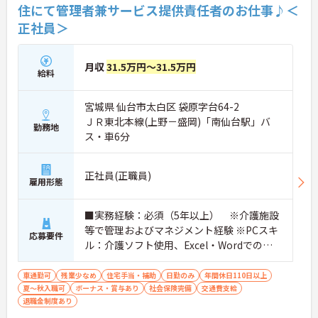
住にて管理者兼サービス提供責任者のお仕事♪＜
正社員＞
月収
31.5万円～31.5万円
給料
宮城県 仙台市太白区 袋原字台64-2
ＪＲ東北本線(上野－盛岡)「南仙台駅」バ
勤務地
ス・車6分
正社員(正職員)
雇用形態
■実務経験：必須（5年以上） ※介護施設
等で管理およびマネジメント経験 ※PCスキ
応募要件
ル：介護ソフト使用、Excel・Wordでの書
類作成
車通勤可
残業少なめ
住宅手当・補助
日勤のみ
年間休日110日以上
夏～秋入職可
ボーナス・賞与あり
社会保険完備
交通費支給
退職金制度あり