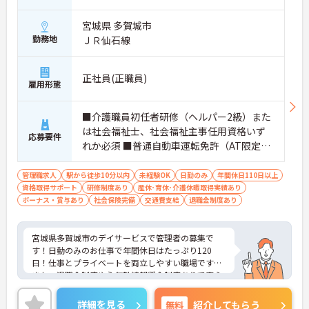
宮城県 多賀城市
勤務地
ＪＲ仙石線
正社員(正職員)
雇用形態
■介護職員初任者研修（ヘルパー2級）また
は社会福祉士、社会福祉主事任用資格いず
応募要件
れか必須 ■普通自動車運転免許（AT限定
可・免許取得1年以内・ペーパー不可） ■経
験不問
管理職求人
駅から徒歩10分以内
未経験OK
日勤のみ
年間休日110日以上
資格取得サポート
研修制度あり
産休･育休･介護休暇取得実績あり
ボーナス・賞与あり
社会保険完備
交通費支給
退職金制度あり
宮城県多賀城市のデイサービスで管理者の募集で
す！日勤のみのお仕事で年間休日はたっぷり120
日！仕事とプライベートを両立しやすい職場です◎
また、退職金制度や永年勤続報奨金制度ありで安心
して長く働きやすい環境が整っています♪ご興味の
ある方は面接ポイントをお伝えしますので、お気軽
詳細を見る
無料
紹介してもらう