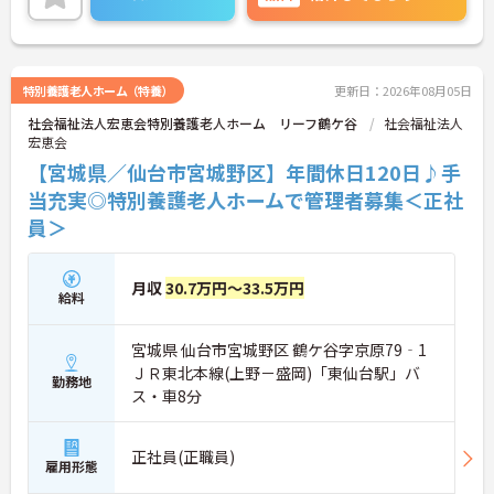
にご相談ください！
特別養護老人ホーム（特養）
更新日：2026年08月05日
社会福祉法人宏恵会特別養護老人ホーム リーフ鶴ケ谷
社会福祉法人
宏恵会
【宮城県／仙台市宮城野区】年間休日120日♪手
当充実◎特別養護老人ホームで管理者募集＜正社
員＞
月収
30.7万円～33.5万円
給料
宮城県 仙台市宮城野区 鶴ケ谷字京原79‐1
ＪＲ東北本線(上野－盛岡)「東仙台駅」バ
勤務地
ス・車8分
正社員(正職員)
雇用形態