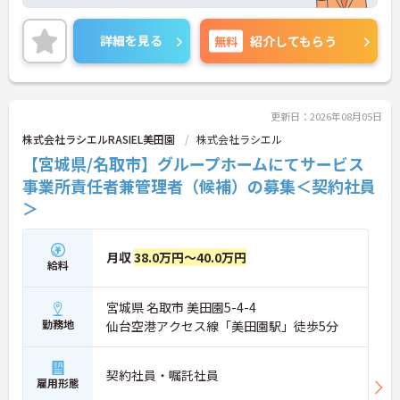
フ一丸となって日々取り組んでいます。
ご興味ある方には、面接対策ポイントなど、さらに
詳細をお話しいたしますのでお気軽にご相談くださ
詳細を見る
無料
紹介してもらう
い！
更新日：2026年08月05日
株式会社ラシエルRASIEL美田園
株式会社ラシエル
【宮城県/名取市】グループホームにてサービス
事業所責任者兼管理者（候補）の募集＜契約社員
＞
月収
38.0万円～40.0万円
給料
宮城県 名取市 美田園5-4-4
勤務地
仙台空港アクセス線「美田園駅」徒歩5分
契約社員・嘱託社員
雇用形態