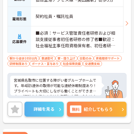
契約社員・嘱託社員
雇用形態
■必須：サービス管理責任者研修および相
談支援従事者初任者研修の修了者■歓迎：
応募要件
社会福祉主事任用資格保有者、初任者研修
（旧ヘルパー2級）、サービス管理責任者の
業務経験
駅から徒歩10分以内
車通勤可
寮・借り上げ
日勤のみ
資格取得サポート
研修制度あり
ボーナス・賞与あり
社会保険完備
交通費支給
宮城県名取市に位置する障がい者グループホームで
す。年4回5連休の取得が可能な連続休暇制度あり！
プライベートも大切にしながら働くことができま
す。ご興味をお持ちの方はお気軽にお問い合わせく
ださい。
詳細を見る
無料
紹介してもらう