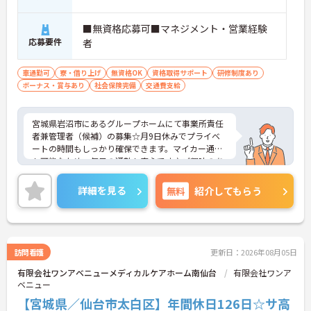
■無資格応募可■マネジメント・営業経験
応募要件
者
車通勤可
寮・借り上げ
無資格OK
資格取得サポート
研修制度あり
ボーナス・賞与あり
社会保険完備
交通費支給
宮城県岩沼市にあるグループホームにて事業所責任
者兼管理者（候補）の募集☆月9日休みでプライベ
ートの時間もしっかり確保できます。マイカー通勤
も可能なため、毎日の通勤も安心です♪ご興味のあ
る方には、面接対策ポイントなど、さらに詳細をご
案内しますのでお気軽にご相談ください！
詳細を見る
無料
紹介してもらう
訪問看護
更新日：2026年08月05日
有限会社ワンアベニューメディカルケアホーム南仙台
有限会社ワンア
ベニュー
【宮城県／仙台市太白区】年間休日126日☆サ高