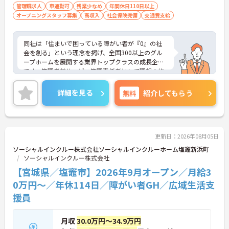
自動車運転免許(AT限定可)
管理職求人
車通勤可
残業少なめ
年間休日110日以上
オープニングスタッフ募集
高収入
社会保険完備
交通費支給
同社は「住まいで困っている障がい者が『0』の社
会を創る」という理念を掲げ、全国300以上のグル
ープホームを展開する業界トップクラスの成長企業
です。管理者兼サービス管理責任者として理想の施
設づくりを担うハイクラスポジションです。本求人
最大の強みは「兼任手当15万円」を含む月給47万円
詳細を見る
無料
紹介してもらう
以上の圧倒的な給与水準と、最新設備が完備された
クリーンな環境です。さらに、管理職の大きな負担
となる「請求・申請業務」を本社の専門部署が一括
対応するため、事務作業に追われることなく、スタ
ッフの採用・育成や個別支援計画の作成に専念でき
更新日：2026年08月05日
ます。年間休日114日、定年70歳という長期就労環
ソーシャルインクルー株式会社ソーシャルインクルーホーム塩竈新浜町
境のもと、プレイングマネージャーとしてご自身の
ソーシャルインクルー株式会社
理想の施設を創り上げながら、将来の幹部候補とし
【宮城県／塩竈市】2026年9月オープン／月給3
て大幅な収入アップを実現したい有資格者の方へお
すすめです。
0万円～／年休114日／障がい者GH／広域生活支
援員
★おすすめPOINT★
・管理者とサビ管の兼任手当（15万円）が支給され
るため、月給47万円台～のスタート！福祉職として
月収
30.0万円～34.9万円
の専門性とマネジメントスキルを、業界トップクラ