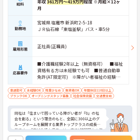
年収
361万円～419万円
程度 ※月給×12ヶ
給料
スの経済的評価に変えていただけます。
月
・本社専門部署がレセプト請求や行政対応を全て代
行します。月末の残業地獄から抜け出し、現場スタ
ッフへの丁寧なアドバイスや働きやすい環境づくり
宮城県 塩竈市 新浜町2-5-18
（シフト管理等）に時間を投資できる、理想のマネ
勤務地
ＪＲ仙石線「東塩釜駅」バス・車5分
ジメントが叶います。
・年間休日は114日（月9日公休、2月のみ8日）を確
保。 夜勤負担も全施設平均で月0～2回とコントロー
正社員(正職員)
雇用形態
ルされており、管理職であってもオンとオフの切り
替えがしやすい、心身にゆとりを持てる労働環境で
す。
■介護職経験2年以上（無資格可） ■福祉
資格有る方は未経験でも可 ■普通自動車
応募要件
免許(AT限定可) ※障がい者福祉の経験は
不問です。※実務経験2年以上の方、障がい
者福祉に関する経験をお持ちの方大歓迎
車通勤可
未経験OK
残業少なめ
無資格OK
年間休日110日以上
ブランクOK
オープニングスタッフ募集
社会保険完備
交通費支給
同社は「住まいで困っている障がい者が『0』の社
会を創る」という理念のもと、全国に300以上のグ
ループホームを展開する業界トップクラスの成長企
業です。「広域生活支援員」は、車で1時間圏内の複
数施設を横断的に担当し、現場支援とパートスタッ