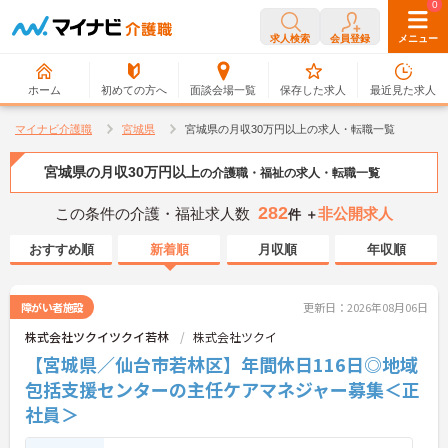
0
0
求人検索
会員登録
メニュー
ホーム
初めての方へ
面談会場一覧
保存した求人
最近見た求人
マイナビ介護職
宮城県
宮城県の月収30万円以上の求人・転職一覧
宮城県の月収30万円以上
の介護職・福祉の求人・転職一覧
282
この条件の介護・福祉求人数
非公開求人
件 ＋
おすすめ順
新着順
月収順
年収順
障がい者施設
更新日：2026年08月06日
株式会社ツクイツクイ若林
株式会社ツクイ
【宮城県／仙台市若林区】年間休日116日◎地域
包括支援センターの主任ケアマネジャー募集＜正
社員＞