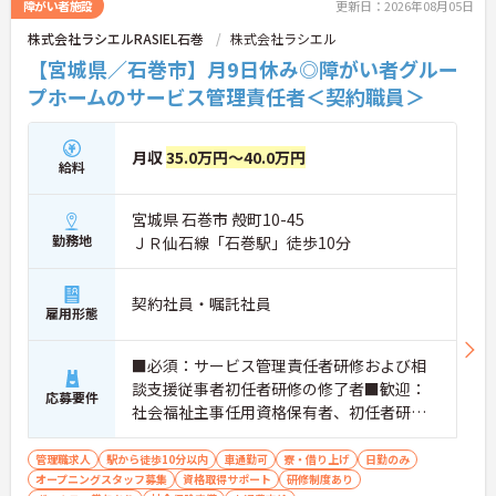
障がい者施設
更新日：2026年08月05日
株式会社ラシエルRASIEL石巻
株式会社ラシエル
【宮城県／石巻市】月9日休み◎障がい者グルー
プホームのサービス管理責任者＜契約職員＞
月収
35.0万円～40.0万円
給料
宮城県 石巻市 殻町10-45
勤務地
ＪＲ仙石線「石巻駅」徒歩10分
契約社員・嘱託社員
雇用形態
■必須：サービス管理責任者研修および相
談支援従事者初任者研修の修了者■歓迎：
応募要件
社会福祉主事任用資格保有者、初任者研修
（旧ヘルパー2級）、サービス管理責任者の
業務経験
管理職求人
駅から徒歩10分以内
車通勤可
寮・借り上げ
日勤のみ
オープニングスタッフ募集
資格取得サポート
研修制度あり