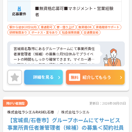
■無資格応募可■マネジメント・営業経験
応募要件
者
駅から徒歩10分以内
車通勤可
寮・借り上げ
無資格OK
資格取得サポート
研修制度あり
ボーナス・賞与あり
社会保険完備
交通費支給
宮城県名取市にあるグループホームにて事業所責任
者兼管理者（候補）の募集☆月9日休みでプライベ
ートの時間もしっかり確保できます。マイカー通勤
も可能なため、毎日の通勤も安心です♪ご興味のあ
る方には、面接対策ポイントなど、さらに詳細をご
案内しますのでお気軽にご相談ください！
詳細を見る
無料
紹介してもらう
障がい者施設
更新日：2026年08月05日
株式会社ラシエルRASIEL石巻
株式会社ラシエル
【宮城県/石巻市】グループホームにてサービス
事業所責任者兼管理者（候補）の募集＜契約社員