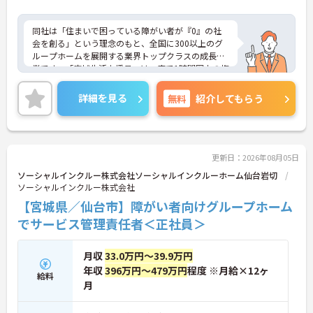
同社は「住まいで困っている障がい者が『0』の社
会を創る」という理念のもと、全国に300以上のグ
ループホームを展開する業界トップクラスの成長企
業です。「広域生活支援員」は、車で1時間圏内の複
数施設を横断的に担当し、現場支援とパートスタッ
フのサポートを行うハイクラスなポジションです。
詳細を見る
無料
紹介してもらう
最新設備とバリアフリーが完備され、スタッフの身
体的負担が少なく、広域手当5万円が付与されるこ
とで高い給与水準を実現しています。年間休日114
日の確保や、献立・レシピの完全標準化による業務
効率化など、ワークライフバランスを保ちながら定
更新日：2026年08月05日
年70歳まで長期的に活躍できる制度が盤石に整って
ソーシャルインクルー株式会社ソーシャルインクルーホーム仙台岩切
います。複数施設を経験することで培われるマネジ
ソーシャルインクルー株式会社
メント視点は、将来的なエリアマネージャーへのキ
【宮城県／仙台市】障がい者向けグループホーム
ャリアアップにも直結しており、最新の環境で専門
性を発揮したいプロフェッショナルの方にお勧めで
でサービス管理責任者＜正社員＞
す。
月収
33.0万円～39.9万円
★おすすめPOINT★
・広域支援員として複数のホームを巡るため、各ホ
年収
396万円～479万円
程度 ※月給×12ヶ
給料
ームのパートスタッフの教育やサポートにも携わる
月
ことができ、現場の介助業務にとどまらず、施設運
営や人材育成の視点を養うことで、将来のエリアマ