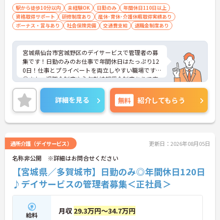
験不問
駅から徒歩10分以内
未経験OK
日勤のみ
年間休日110日以上
資格取得サポート
研修制度あり
産休･育休･介護休暇取得実績あり
ボーナス・賞与あり
社会保険完備
交通費支給
退職金制度あり
宮城県仙台市宮城野区のデイサービスで管理者の募
集です！日勤のみのお仕事で年間休日はたっぷり12
0日！仕事とプライベートを両立しやすい職場です
◎また、退職金制度や永年勤続報奨金制度ありで安
心して長く働きやすい環境が整っています♪ご興味
のある方は面接ポイントをお伝えしますので、お気
詳細を見る
無料
紹介してもらう
軽にご相談ください！
通所介護（デイサービス）
更新日：2026年08月05日
名称非公開 ※詳細はお問合せください
【宮城県／多賀城市】日勤のみ◎年間休日120日
♪デイサービスの管理者募集＜正社員＞
月収
29.3万円～34.7万円
給料