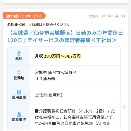
ださい。
通所介護（デイサービス）
更新日：2026年08月05日
名称非公開 ※詳細はお問合せください
【宮城県／仙台市宮城野区】日勤のみ◎年間休日
120日♪デイサービスの管理者募集＜正社員＞
月収
29.3万円～34.7万円
給料
宮城県 仙台市宮城野区
勤務地
ＪＲ仙石線
正社員(正職員)
雇用形態
■介護職員初任者研修（ヘルパー2級）また
は社会福祉士、社会福祉主事任用資格いず
応募要件
れか必須 ■普通自動車運転免許（AT限定
可・免許取得1年以内・ペーパー不可） ■経