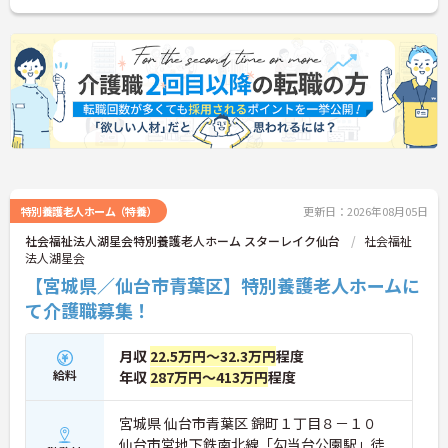
ください！
特別養護老人ホーム（特養）
更新日：2026年08月05日
社会福祉法人湖星会特別養護老人ホーム スターレイク仙台
社会福祉
法人湖星会
【宮城県／仙台市青葉区】特別養護老人ホームに
て介護職募集！
月収
22.5万円～32.3万円
程度
給料
年収
287万円～413万円
程度
宮城県 仙台市青葉区 錦町１丁目８－１０
仙台市営地下鉄南北線「勾当台公園駅」徒