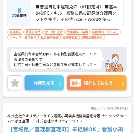
■普通自動車運転免許（AT限定可） ■基本
的なPCスキル：業務に係る記録は介護用ソ
応募要件
フトを使用、その他Excel・Wordを使った
入力作業・文書作成あり ■介護業務及び管
理に係る実務経験（在宅・施設を問わず）3
車通勤可
残業少なめ
寮・借り上げ
住宅手当・補助
年間休日110日以上
ボーナス・賞与あり
年程度あれば尚可
社会保険完備
交通費支給
退職金制度あり
宮城県仙台市宮城野区にある特別養護老人ホームで
管理者の募集です！
住宅手当や扶養手当など各種手当が充実しており、
安心して働きやすい環境が整っています◎
また、完全週休2日制で年間休日も120日あるため、
プライベートの時間をしっかり確保でき仕事との両
詳細を見る
無料
紹介してもらう
立がしやすい職場です♪
ご興味ある方は面接ポイントをお伝えしますので、
お気軽にご連絡ください。
更新日：2026年08月05日
株式会社クオリティーライフ看護小規模多機能型居宅介護 ナーシングホー
ムつばさ亘理
株式会社クオリティーライフ
【宮城県／亘理郡亘理町】未経験OK♪看護小規