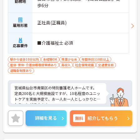
勤務地
歩6分
正社員(正職員)
雇用形態
■介護福祉士 必須
応募要件
駅から徒歩10分以内
未経験OK
残業少なめ
年間休日110日以上
産休･育休･介護休暇取得実績あり
高収入
社会保険完備
交通費支給
退職金制度あり
宮城県仙台市青葉区の特別養護老人ホームです。
定員200名と大規模施設ですが、10名程度のユニッ
トケアを実施予定で、お一人お一人としっかりと関
わることができます。
ご興味ある方には、面接対策ポイントなど、さらに
詳細をお話しいたしますのでお気軽にご相談くださ
詳細を見る
無料
紹介してもらう
い！