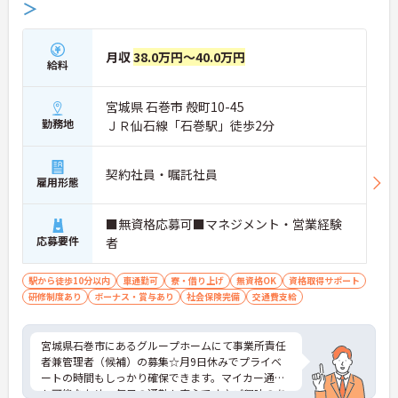
＞
月収
38.0万円～40.0万円
給料
宮城県 石巻市 殻町10-45
勤務地
ＪＲ仙石線「石巻駅」徒歩2分
契約社員・嘱託社員
雇用形態
■無資格応募可■マネジメント・営業経験
応募要件
者
駅から徒歩10分以内
車通勤可
寮・借り上げ
無資格OK
資格取得サポート
研修制度あり
ボーナス・賞与あり
社会保険完備
交通費支給
宮城県石巻市にあるグループホームにて事業所責任
者兼管理者（候補）の募集☆月9日休みでプライベ
ートの時間もしっかり確保できます。マイカー通勤
も可能なため、毎日の通勤も安心です♪ご興味のあ