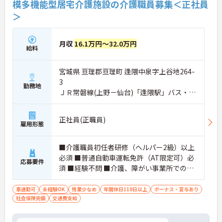
模多機能型居宅介護施設の介護職員募集＜正社員
＞
月収
16.1万円～32.0万円
給料
宮城県 亘理郡亘理町 逢隈中泉字上谷地264-
3
勤務地
ＪＲ常磐線(上野－仙台)「逢隈駅」バス・車
10分
正社員(正職員)
雇用形態
■介護職員初任者研修（ヘルパー2級）以上
必須 ■普通自動車運転免許（AT限定可）必
応募要件
須 ■経験不問 ■介護、障がい事業所での勤
務経験あれば尚可 ■居宅生活支援に係る免
許、資格があれば尚可
車通勤可
未経験OK
残業少なめ
年間休日110日以上
ボーナス・賞与あり
社会保険完備
交通費支給