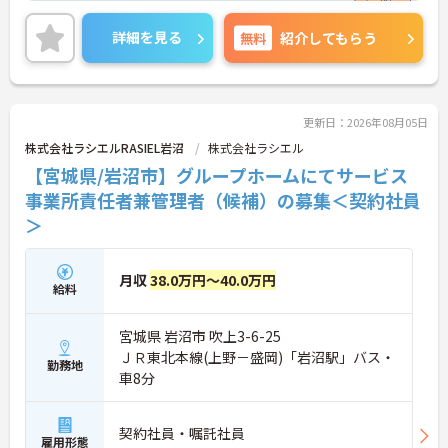
る方には、面接対策ポイントなど、さらに詳細をご
案内しますのでお気軽にご相談ください！
詳細を見る
無料
紹介してもらう
更新日：2026年08月05日
株式会社ラシエルRASIEL岩沼
株式会社ラシエル
【宮城県/岩沼市】グループホームにてサービス
事業所責任者兼管理者（候補）の募集＜契約社員
＞
月収
38.0万円～40.0万円
給料
宮城県 岩沼市 吹上3-6-25
ＪＲ東北本線(上野－盛岡)「岩沼駅」バス・
勤務地
車8分
契約社員・嘱託社員
雇用形態