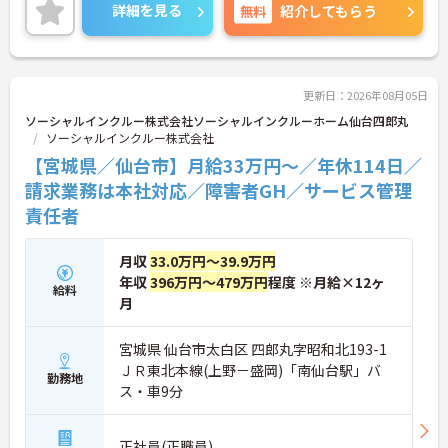
フのサポートを行うハイクラスなポジションです。
詳細を見る
無料
紹介してもらう
最新設備とバリアフリーが完備され、スタッフの身
体的負担が少なく、広域手当5万円が付与されるこ
とで高い給与水準を実現しています。年間休日114
日の確保や、献立・レシピの完全標準化による業務
効率化など、ワークライフバランスを保ちながら定
更新日：2026年08月05日
年70歳まで長期的に活躍できる制度が盤石に整って
ソーシャルインクルー株式会社ソーシャルインクルーホーム仙台四郎丸
います。複数施設を経験することで培われるマネジ
ソーシャルインクルー株式会社
メント視点は、将来的なエリアマネージャーへのキ
【宮城県／仙台市】月給33万円～／年休114日／
ャリアアップにも直結しており、最新の環境で専門
性を発揮したいプロフェッショナルの方にお勧めで
請求業務は本社対応／障害者GH／サービス管理
す。
責任者
★おすすめPOINT★
・広域支援員として複数のホームを巡るため、各ホ
月収
33.0万円～39.9万円
ームのパートスタッフの教育やサポートにも携わる
年収
396万円～479万円
程度 ※月給×12ヶ
給料
ことができ、現場の介助業務にとどまらず、施設運
月
営や人材育成の視点を養うことで、将来のエリアマ
ネージャー候補としてのステップアップに直結しま
す。
宮城県 仙台市太白区 四郎丸字昭和北193-1
・定年70歳、再雇用75歳までという業界屈指の制度
ＪＲ東北本線(上野－盛岡)「南仙台駅」バ
勤務地
があり、20代から60代まで幅広い年代が活躍してい
ス・車9分
ます。年間休日も114日確保されているため、無理
なく長期的なキャリアを築いていただけます。
・全施設がバリアフリー設計かつ最新設備を備えて
正社員(正職員)