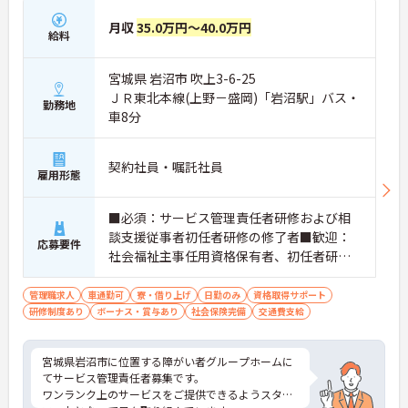
月収
35.0万円～40.0万円
給料
宮城県 岩沼市 吹上3-6-25
ＪＲ東北本線(上野－盛岡)「岩沼駅」バス・
勤務地
車8分
契約社員・嘱託社員
雇用形態
■必須：サービス管理責任者研修および相
談支援従事者初任者研修の修了者■歓迎：
応募要件
社会福祉主事任用資格保有者、初任者研修
（旧ヘルパー2級）、サービス管理責任者の
業務経験
管理職求人
車通勤可
寮・借り上げ
日勤のみ
資格取得サポート
研修制度あり
ボーナス・賞与あり
社会保険完備
交通費支給
宮城県岩沼市に位置する障がい者グループホームに
てサービス管理責任者募集です。
ワンランク上のサービスをご提供できるようスタッ