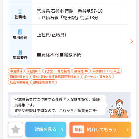
宮城県 石巻市 門脇一番谷地57-18
勤務地
ＪＲ仙石線「蛇田駅」徒歩18分
正社員(正職員)
雇用形態
■資格不問 ■経験不問
応募要件
車通勤可
未経験OK
託児所・育児補助
無資格OK
年間休日110日以上
研修制度あり
産休･育休･介護休暇取得実績あり
ボーナス・賞与あり
社会保険完備
退職金制度あり
宮城県石巻市に位置する介護老人保健施設で介護職
員募集です。
資格や経験は不問なので、これから介護業界に挑戦
したい方にピッタリです！
また、昇給賞与あり！頑張りはしっかり評価される
環境です♪
詳細を見る
無料
紹介してもらう
ご興味のある方はご面接のポイントお伝えしますの
でご気軽にお問い合わせください。