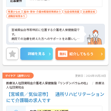
応募要件
残業少なめ
産休･育休･介護休暇取得実績あり
社会保険完備
交通費支給
退職金制度あり
宮城県仙台市若林区に位置する介護老人保健施設で
す。
病院での治療を終えた方へのサポートをお願いしま
す。
1ユニット12名～13名で、お一人お一人に寄り添っ
たケアを実現しやすい環境です。
詳細を見る
無料
紹介してもらう
ご興味ある方には、面接対策ポイントなど、さらに
詳細をお話しいたしますのでお気軽にご相談くださ
い！
デイケア（通所リハ）
更新日：2026年05月28日
医療法人社団晃和会介護老人保健施設『リンデンバウムの杜』
医療法
人社団晃和会
【宮城県／気仙沼市】 通所リハビリテーション
にて介護職の求人です