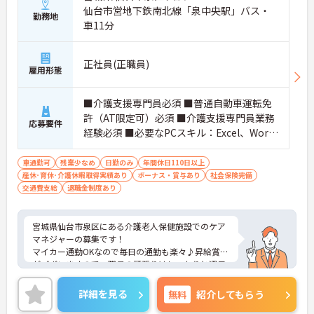
仙台市営地下鉄南北線「泉中央駅」バス・
勤務地
車11分
正社員(正職員)
雇用形態
■介護支援専門員必須 ■普通自動車運転免
許（AT限定可）必須 ■介護支援専門員業務
応募要件
経験必須 ■必要なPCスキル：Excel、Wor
d、パワーポイント、介護ソフト
車通勤可
残業少なめ
日勤のみ
年間休日110日以上
産休･育休･介護休暇取得実績あり
ボーナス・賞与あり
社会保険完備
交通費支給
退職金制度あり
宮城県仙台市泉区にある介護老人保健施設でのケア
マネジャーの募集です！
マイカー通勤OKなので毎日の通勤も楽々♪昇給賞与
がございますので、職員の頑張りはしっかりと還元
しております。
休日は完全週休2日制、日勤のお仕事なのでプライ
詳細を見る
無料
紹介してもらう
ベートと両立がしやすく育児中の方にもおすすめの