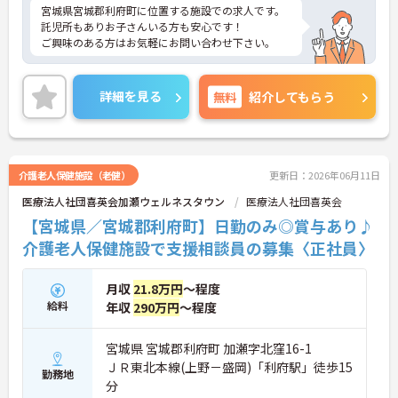
宮城県宮城郡利府町に位置する施設での求人です。
託児所もありお子さんいる方も安心です！
ご興味のある方はお気軽にお問い合わせ下さい。
詳細を見る
無料
紹介してもらう
介護老人保健施設（老健）
更新日：2026年06月11日
医療法人社団喜英会加瀬ウェルネスタウン
医療法人社団喜英会
【宮城県／宮城郡利府町】日勤のみ◎賞与あり♪
介護老人保健施設で支援相談員の募集〈正社員〉
月収
21.8万円
～程度
給料
年収
290万円
～程度
宮城県 宮城郡利府町 加瀬字北窪16-1
ＪＲ東北本線(上野－盛岡)「利府駅」徒歩15
勤務地
分