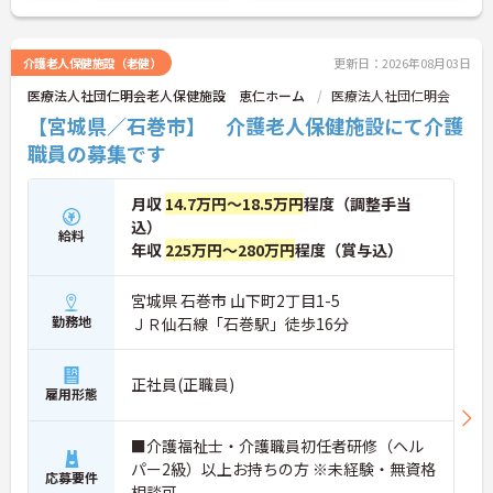
介護老人保健施設（老健）
更新日：2026年08月03日
医療法人社団仁明会老人保健施設 恵仁ホーム
医療法人社団仁明会
【宮城県／石巻市】 介護老人保健施設にて介護
職員の募集です
月収
14.7万円～18.5万円
程度（調整手当
込）
給料
年収
225万円～280万円
程度（賞与込）
宮城県 石巻市 山下町2丁目1-5
勤務地
ＪＲ仙石線「石巻駅」徒歩16分
正社員(正職員)
雇用形態
■介護福祉士・介護職員初任者研修（ヘル
パー2級）以上お持ちの方 ※未経験・無資格
応募要件
相談可