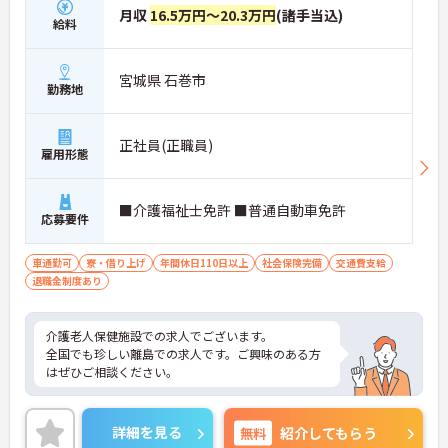
月収
16.5万円～20.3万円
(諸手当込)
給料
宮城県 石巻市
勤務地
正社員(正職員)
雇用形態
■介護福祉士免許 ■普通自動車免許
応募要件
車通勤可
寮・借り上げ
年間休日110日以上
社会保険完備
交通費支給
退職金制度あり
介護老人保健施設での求人でございます。
全国でも珍しい離島での求人です。ご興味のある方
はぜひご相談ください。
詳細を見る
無料
紹介してもらう