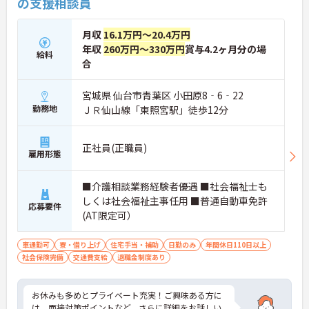
の支援相談員
月収
16.1万円～20.4万円
年収
260万円～330万円
賞与4.2ヶ月分の場
給料
合
宮城県 仙台市青葉区 小田原8‐6‐22
勤務地
ＪＲ仙山線「東照宮駅」徒歩12分
正社員(正職員)
雇用形態
■介護相談業務経験者優遇 ■社会福祉士も
しくは社会福祉主事任用 ■普通自動車免許
応募要件
(AT限定可）
車通勤可
寮・借り上げ
住宅手当・補助
日勤のみ
年間休日110日以上
社会保険完備
交通費支給
退職金制度あり
お休みも多めとプライベート充実！ご興味ある方に
は、面接対策ポイントなど、さらに詳細をお話しい