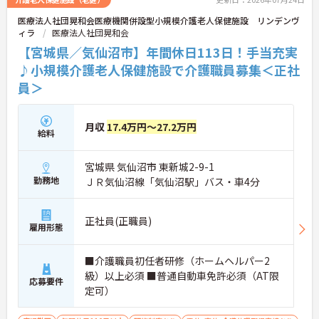
医療法人社団晃和会医療機関併設型小規模介護老人保健施設 リンデンヴ
ィラ
医療法人社団晃和会
【宮城県／気仙沼市】年間休日113日！手当充実
♪小規模介護老人保健施設で介護職員募集＜正社
員＞
月収
17.4万円～27.2万円
給料
宮城県 気仙沼市 東新城2-9-1
勤務地
ＪＲ気仙沼線「気仙沼駅」バス・車4分
正社員(正職員)
雇用形態
■介護職員初任者研修（ホームヘルパー2
級）以上必須 ■普通自動車免許必須（AT限
応募要件
定可）