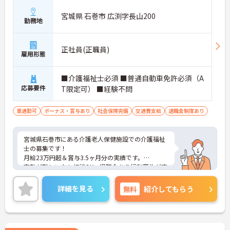
宮城県 石巻市 広渕字長山200
勤務地
正社員(正職員)
雇用形態
■介護福祉士必須 ■普通自動車免許必須（A
応募要件
T限定可） ■経験不問
車通勤可
ボーナス・賞与あり
社会保険完備
交通費支給
退職金制度あり
宮城県石巻市にある介護老人保健施設での介護福祉
士の募集です！
月給23万円超＆賞与3.5ヶ月分の実績です。
夜勤が難しい方も相談OK、退職金あり福利厚生が充
実。
ご興味がある方は、ご面接のポイントをお伝えしま
詳細を見る
無料
紹介してもらう
すので、お気軽にお問い合わせください。