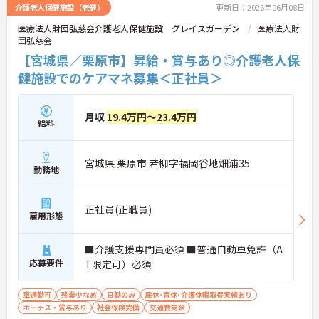
ます。
介護老人保健施設（老健）
更新日：2026年06月08日
医療法人財団弘慈会介護老人保健施設 グレイスガーデン
医療法人財
団弘慈会
【宮城県／栗原市】昇給・賞与あり◎介護老人保
健施設でのケアマネ募集＜正社員＞
月収
19.4万円～23.4万円
給料
宮城県 栗原市 若柳字福岡谷地畑浦35
勤務地
正社員(正職員)
雇用形態
■介護支援専門員必須 ■普通自動車免許（A
応募要件
T限定可）必須
車通勤可
残業少なめ
日勤のみ
産休･育休･介護休暇取得実績あり
ボーナス・賞与あり
社会保険完備
交通費支給