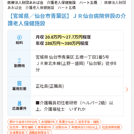
医療法人財団あおば会 介護老人保健施設 ハート五橋
医療法人財団
あおば会 介護老人保健施設 ハート五橋
【宮城県／仙台市青葉区】ＪＲ仙台病院併設の介
護老人保健施設
月収
20.8万円～27.7万円
程度
給料
年収
288万円～380万円
程度
宮城県 仙台市青葉区 五橋一丁目1番5号
ＪＲ東北本線(上野－盛岡)「仙台駅」徒歩8
勤務地
分
正社員(正職員)
雇用形態
■介護職員初任者研修（ヘルパー2級）以
応募要件
上、介護福祉士 いずれか
駅から徒歩10分以内
未経験OK
残業少なめ
住宅手当・補助
託児所・育児補助
無資格OK
日勤のみ
年間休日110日以上
社会保険完備
交通費支給
退職金制度あり