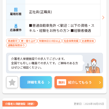
正社員(正職員)
雇用形態
■普通自動車免許 ＜歓迎：以下の資格・ス
応募要件
キル・経験をお持ちの方＞ ■経験者優遇
車通勤可
寮・借り上げ
年間休日110日以上
社会保険完備
交通費支給
退職金制度あり
介護老人保健施設での求人でございます。
全国でも珍しい離島での求人です。ご興味のある方
はぜひご相談ください。
詳細を見る
無料
紹介してもらう
介護老人保健施設（老健）
更新日：2026年08月05日