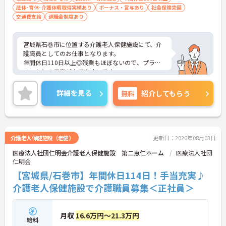
産休･育休･介護休暇取得実績あり
ボーナス・賞与あり
社会保険完備
交通費支給
退職金制度あり
宮城県石巻市に位置する介護老人保健施設にて、介
護職員としてのお仕事となります。
年間休日110日以上◎残業もほぼないので、プライ
ベートとの予定が立てやすいです。
また、賞与4.70ヶ月分支給実績もあり、頑張りがし
っかりと反映されるのもおすすめしたいポイントの
詳細を見る
無料
紹介してもらう
ひとつです。
ご興味のある方は、お気軽にお問い合わせくださ
い。
介護老人保健施設（老健）
更新日：2026年08月03日
医療法人社団仁明会介護老人保健施設 第二恵仁ホーム
医療法人社団
仁明会
【宮城県/石巻市】年間休日114日！手当充実♪
介護老人保健施設で介護職員募集＜正社員＞
月収
16.6万円～21.3万円
給料