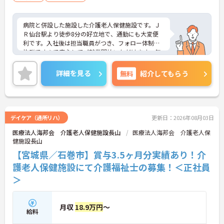
病院と併設した施設した介護老人保健施設です。Ｊ
Ｒ仙台駅より徒歩8分の好立地で、通勤にも大変便
利です。入社後は担当職員がつき、フォロー体制も
抜群ですので安心してご就業開始いただけます。年
間休日114日、残業も少なく、オンオフメリハリつ
けて働ける環境です。ご興味のある方には、面接対
詳細を見る
無料
紹介してもらう
策ポイントなど、さらに詳細をお話しいたしますの
でお気軽にご相談ください！
デイケア（通所リハ）
更新日：2026年08月03日
医療法人海邦会 介護老人保健施設長山
医療法人海邦会 介護老人保
健施設長山
【宮城県／石巻市】賞与3.5ヶ月分実績あり！介
護老人保健施設にて介護福祉士の募集！＜正社員
＞
月収
18.9万円
～
給料