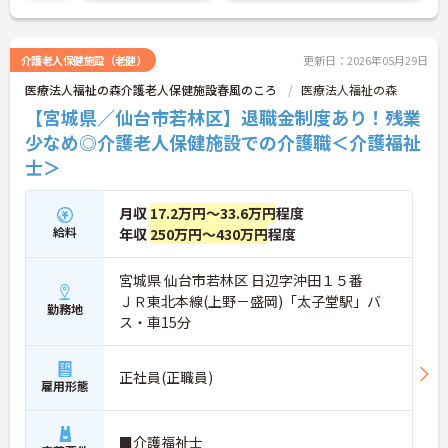
求人です。
ご興味のある方には、面接対策ポイントなど、さら
に詳細をお話しいたしますのでお気軽にご相談くだ
さい！
介護老人保健施設（老健）
更新日：2026年05月29日
医療法人福祉の森介護老人保健施設春風のころ
医療法人福祉の森
【宮城県／仙台市若林区】退職金制度あり！残業
少なめ◎介護老人保健施設での介護職＜介護福祉
士＞
月収
17.2万円～33.6万円
程度
給料
年収
250万円～430万円
程度
宮城県 仙台市若林区 日辺字沖田１５番
ＪＲ東北本線(上野－盛岡)「太子堂駅」バ
勤務地
ス・車15分
正社員(正職員)
雇用形態
■介護福祉士