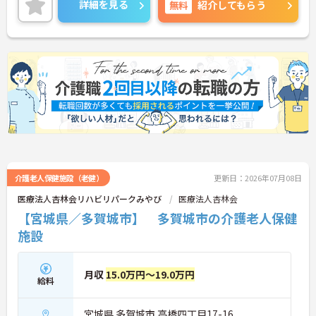
詳細を見る
無料
紹介してもらう
い。
介護老人保健施設（老健）
更新日：2026年07月08日
医療法人杏林会リハビリパークみやび
医療法人杏林会
【宮城県／多賀城市】 多賀城市の介護老人保健
施設
月収
15.0万円～19.0万円
給料
宮城県 多賀城市 高橋四丁目17-16