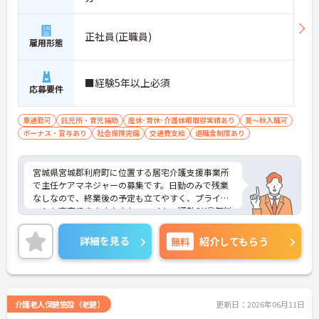
正社員(正職員)
雇用形態
■経験5年以上必須
応募要件
車通勤可
託児所・育児補助
産休･育休･介護休暇取得実績あり
夏～秋入職可
ボーナス・賞与あり
社会保険完備
交通費支給
退職金制度あり
宮城県宮城郡利府町に位置する居宅介護支援事業所
で主任ケアマネジャーの募集です。日勤のみで残業
なしなので、終業後の予定も立てやすく、プライベ
ートも充実できます♪また、マイカー通勤OK◎無料
駐車場完備で便利です！ご興味のある方はご面接の
ポイントお伝えしますのでご気軽にお問い合わせく
詳細を見る
無料
紹介してもらう
ださい。
介護老人保健施設（老健）
更新日：2026年06月11日