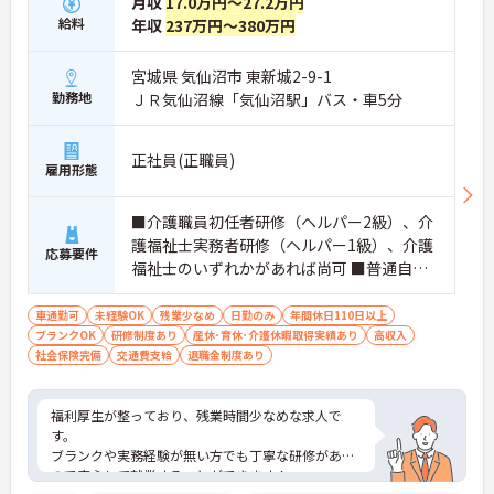
月収
17.0万円～27.2万円
給料
年収
237万円～380万円
宮城県 気仙沼市 東新城2-9-1
勤務地
ＪＲ気仙沼線「気仙沼駅」バス・車5分
正社員(正職員)
雇用形態
■介護職員初任者研修（ヘルパー2級）、介
護福祉士実務者研修（ヘルパー1級）、介護
応募要件
福祉士のいずれかがあれば尚可 ■普通自動
車運転免許（AT車限定可） ※未経験相談可
車通勤可
未経験OK
残業少なめ
日勤のみ
年間休日110日以上
ブランクOK
研修制度あり
産休･育休･介護休暇取得実績あり
高収入
社会保険完備
交通費支給
退職金制度あり
福利厚生が整っており、残業時間少なめな求人で
す。
ブランクや実務経験が無い方でも丁寧な研修がある
ので安心して就業することができます！