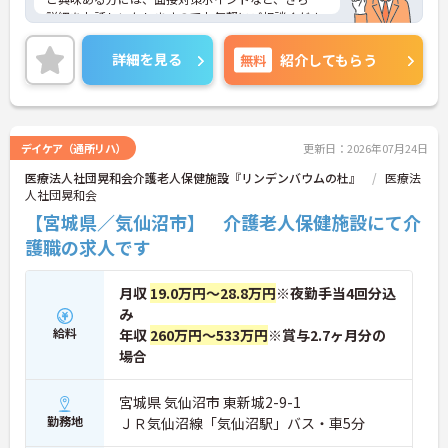
詳細をお話しいたしますのでお気軽にご相談くださ
い！
詳細を見る
無料
紹介してもらう
デイケア（通所リハ）
更新日：2026年07月24日
医療法人社団晃和会介護老人保健施設『リンデンバウムの杜』
医療法
人社団晃和会
【宮城県／気仙沼市】 介護老人保健施設にて介
護職の求人です
月収
19.0万円～28.8万円
※夜勤手当4回分込
み
給料
年収
260万円～533万円
※賞与2.7ヶ月分の
場合
宮城県 気仙沼市 東新城2-9-1
勤務地
ＪＲ気仙沼線「気仙沼駅」バス・車5分