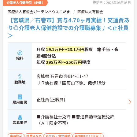
介護老人保健施設（老健）
更新日：2026年08月03日
医療法人有恒会ガーデンハウスこだま
医療法人有恒会
【宮城県／石巻市】賞与4.70ヶ月実績！交通費あ
り◎介護老人保健施設での介護職募集♪＜正社員
＞
月収
19.1万円～23.1万円
程度 諸手当・夜
勤4回分込
給料
年収
295万円～350万円
程度
宮城県 石巻市 泉町4-11-47
勤務地
ＪＲ仙石線「陸前山下駅」徒歩18分
正社員(正職員)
雇用形態
■介護福祉士免許 ■普通自動車運転免許
応募要件
（ＡＴ限定不可）
車通勤可
残業少なめ
託児所・育児補助
年間休日110日以上