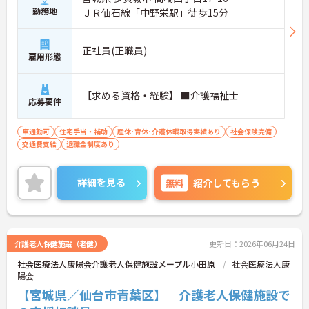
勤務地
ＪＲ仙石線「中野栄駅」徒歩15分
正社員(正職員)
雇用形態
【求める資格・経験】 ■介護福祉士
応募要件
車通勤可
住宅手当・補助
産休･育休･介護休暇取得実績あり
社会保険完備
交通費支給
退職金制度あり
詳細を見る
無料
紹介してもらう
介護老人保健施設（老健）
更新日：2026年06月24日
社会医療法人康陽会介護老人保健施設メープル小田原
社会医療法人康
陽会
【宮城県／仙台市青葉区】 介護老人保健施設で