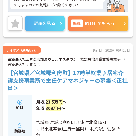
たしますのでお気軽にご相談ください！
詳細を見る
無料
紹介してもらう
デイケア（通所リハ）
更新日：2026年06月23日
医療法人社団喜英会加瀬ウェルネスタウン 指定居宅介護支援事業所
医療法人社団喜英会
【宮城県／宮城郡利府町】17時半終業♪居宅介
護支援事業所で主任ケアマネジャーの募集＜正社
員＞
月収
23.5万円
～
給料
年収
309万円
～
宮城県 宮城郡利府町 加瀬字北窪16-1
ＪＲ東北本線(上野－盛岡)「利府駅」徒歩15
勤務地
分