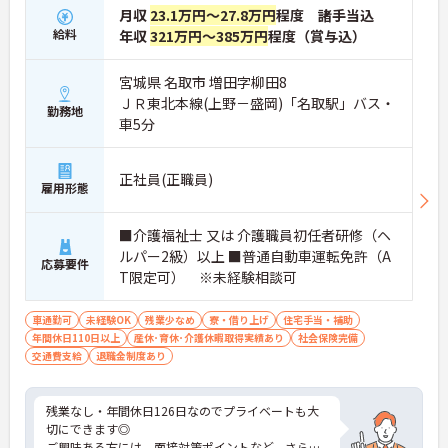
月収
23.1万円～27.8万円
程度 諸手当込
給料
年収
321万円～385万円
程度（賞与込）
宮城県 名取市 増田字柳田8
ＪＲ東北本線(上野－盛岡)「名取駅」バス・
勤務地
車5分
正社員(正職員)
雇用形態
■介護福祉士 又は 介護職員初任者研修（ヘ
ルパー2級）以上 ■普通自動車運転免許（A
応募要件
T限定可） ※未経験相談可
車通勤可
未経験OK
残業少なめ
寮・借り上げ
住宅手当・補助
年間休日110日以上
産休･育休･介護休暇取得実績あり
社会保険完備
交通費支給
退職金制度あり
残業なし・年間休日126日なのでプライベートも大
切にできます◎
ご興味ある方には、面接対策ポイントなど、さらに