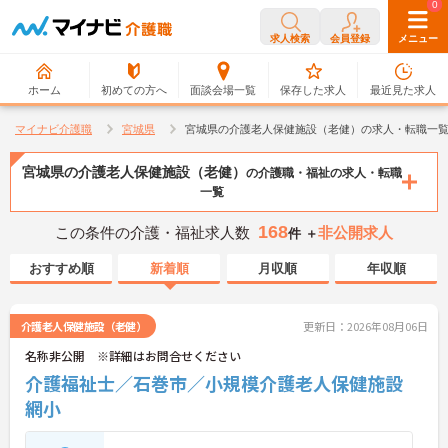
0
0
求人検索
会員登録
メニュー
ホーム
初めての方へ
面談会場一覧
保存した求人
最近見た求人
マイナビ介護職
宮城県
宮城県の介護老人保健施設（老健）の求人・転職一
宮城県の介護老人保健施設（老健）
の介護職・福祉の求人・転職
一覧
168
この条件の介護・福祉求人数
非公開求人
件 ＋
おすすめ順
新着順
月収順
年収順
介護老人保健施設（老健）
更新日：2026年08月06日
名称非公開 ※詳細はお問合せください
介護福祉士／石巻市／小規模介護老人保健施設
網小