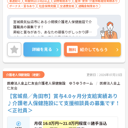
車通勤可
年間休日110日以上
研修制度あり
産休･育休･介護休暇取得実績あり
ボーナス・賞与あり
社会保険完備
交通費支給
退職金制度あり
宮城県気仙沼市にある小規模介護老人保健施設で介
護職員の募集です！
昇給と賞与があり、あなたの頑張りがしっかり評価
され、やりがいを持ってお仕事ができます！
また、社会保険完備で退職金制度や介護・育児休業
の取得実績もあり、安心して長期で働きやすい環境
詳細を見る
無料
紹介してもらう
が整っています◎
ご興味ある方は面接ポイントをお伝えしますので、
お気軽にご連絡ください。
介護老人保健施設（老健）
更新日：2026年07月15日
医療法人金上仁友会介護老人保健施設 ゆうゆうホーム
医療法人金上
仁友会
【宮城県／角田市】賞与4.0ヶ月分支給実績あり
♪介護老人保健施設にて支援相談員の募集です！
＜正社員＞
月収
16.0万円～21.0万円
程度※諸手当込