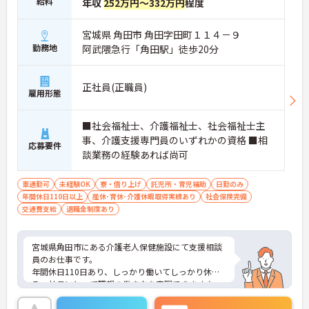
給料
年収
252万円～332万円
程度
宮城県 角田市 角田字田町１１４－９
勤務地
阿武隈急行「角田駅」徒歩20分
正社員(正職員)
雇用形態
■社会福祉士、介護福祉士、社会福祉士主
事、介護支援専門員のいずれかの資格 ■相
応募要件
談業務の経験あれば尚可
車通勤可
未経験OK
寮・借り上げ
託児所・育児補助
日勤のみ
年間休日110日以上
産休･育休･介護休暇取得実績あり
社会保険完備
交通費支給
退職金制度あり
宮城県角田市にある介護老人保健施設にて支援相談
員のお仕事です。
年間休日110日あり、しっかり働いてしっかり休め
る、社員にとって理想の働き方を実現できます♪
ご興味ある方には、面接対策ポイントなど、さらに
詳細をお話しいたしますのでお気軽にご相談くださ