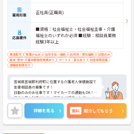
正社員(正職員)
雇用形態
■資格：社会福祉士・社会福祉主事・介護
福祉士のいずれか必須 ■経験：相談員業務
応募要件
経験3年以上
車通勤可
残業少なめ
住宅手当・補助
託児所・育児補助
日勤のみ
産休･育休･介護休暇取得実績あり
ボーナス・賞与あり
社会保険完備
退職金制度あり
宮城県宮城郡利府町に位置する介護老人保健施設で
支援相談員の募集です！
日勤のみのお仕事です！マイカーでの通勤もOK！
昇給や賞与制度があり、頑張りが評価されてしっか
りと還元されます。利用可能な託児施設もあり、小
さなお子さんがいる方でも安心して働くことができ
詳細を見る
無料
紹介してもらう
る環境です！しっかりとしたフォロー体制で、経験
に関わらず安心してスタートできます。
こちらの求人にご興味がございましたら面接のポイ
ントもお伝えしますので是非ご応募お待ちしており