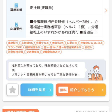
正社員(正職員)
雇用形態
■介護職員初任者研修（ヘルパー2級）、介
護福祉士実務者研修（ヘルパー1級）、介護
応募要件
福祉士のいずれかがあれば尚可 ■普通自動
車運転免許（AT車限定可） ※未経験相談可
車通勤可
未経験OK
残業少なめ
無資格OK
日勤のみ
年間休日110日以上
ブランクOK
研修制度あり
産休･育休･介護休暇取得実績あり
高収入
社会保険完備
交通費支給
退職金制度あり
福利厚生が整っており、残業時間少なめな求人で
す。
ブランクや実務経験が無い方でも丁寧な研修がある
ので安心して就業することができます！
またUターン・Iターンの希望者も歓迎しておりま
す。
詳細を見る
無料
紹介してもらう
ご興味ある方には、面接対策ポイントなど、さらに
詳細をお話しいたしますのでお気軽にご相談くださ
い！
介護老人保健施設（老健）
更新日：2026年07月24日