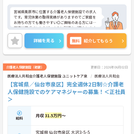
宮城県栗原市に位置する介護老人保健施設での求人
です。育児休業の取得実績がありますのでご家庭を
お持ちの方でも働きやすい◎ご興味のある方には、
面接対策ポイントなど、さらに詳細をご案内します
のでお気軽にご相談ください！
詳細を見る
無料
紹介してもらう
介護老人保健施設（老健）
更新日：2026年06月02日
医療法人共和会介護老人保健施設 ユニットケア泉
医療法人共和会
【宮城県／仙台市泉区】完全週休2日制☆介護老
人保健施設でのケアマネジャーの募集！＜正社員
＞
月収
31.5万円
～
給料
宮城県 仙台市泉区 大沢3-5-5