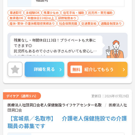
車通勤可
未経験OK
残業少なめ
住宅手当・補助
託児所・育児補助
無資格OK
年間休日110日以上
研修制度あり
産休･育休･介護休暇取得実績あり
社会保険完備
交通費支給
退職金制度あり
残業なし・年間休日113日！プライベートも大事に
できます◎
託児所もあるので小さいお子さんがいても安心して
お仕事ができます！
ご興味ある方には、面接対策ポイントなど、さらに
詳細をお話しいたしますのでお気軽にご相談くださ
詳細を見る
無料
紹介してもらう
い！
デイケア（通所リハ）
更新日：2026年07月29日
医療法人社団洞口会老人保健施設ライフケアセンター名取
医療法人社
団洞口会
【宮城県／名取市】 介護老人保健施設での介護
職員の募集です