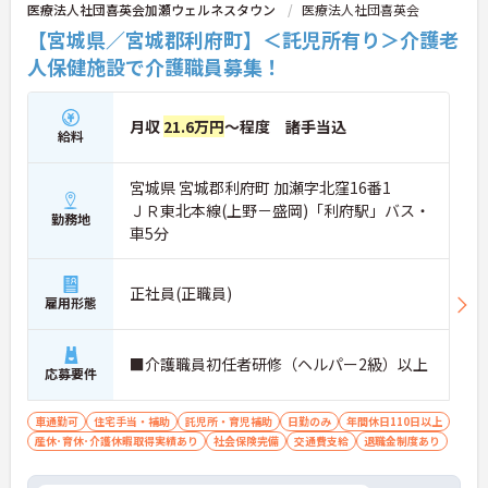
医療法人社団喜英会加瀬ウェルネスタウン
医療法人社団喜英会
【宮城県／宮城郡利府町】＜託児所有り＞介護老
人保健施設で介護職員募集！
月収
21.6万円
～程度 諸手当込
給料
宮城県 宮城郡利府町 加瀬字北窪16番1
ＪＲ東北本線(上野－盛岡)「利府駅」バス・
勤務地
車5分
正社員(正職員)
雇用形態
■介護職員初任者研修（ヘルパー2級）以上
応募要件
車通勤可
住宅手当・補助
託児所・育児補助
日勤のみ
年間休日110日以上
産休･育休･介護休暇取得実績あり
社会保険完備
交通費支給
退職金制度あり