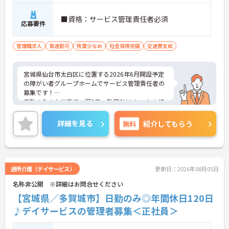
替えがしやすい、心身にゆとりを持てる労働環境で
す。
■資格：サービス管理責任者必須
応募要件
管理職求人
車通勤可
残業少なめ
社会保険完備
交通費支給
宮城県仙台市太白区に位置する2026年6月開設予定
の障がい者グループホームでサービス管理責任者の
募集です！
日勤のみのお仕事で、週2日～勤務OK！シフトの相
談も可能なため自分のペースで働くことができます
◎昇給制度があり、頑張りが評価されてしっかりと
詳細を見る
無料
紹介してもらう
還元されます。
こちらの求人にご興味がございましたら面接のポイ
ントもお伝えしますので是非ご応募お待ちしており
ます。
通所介護（デイサービス）
更新日：2026年08月05日
名称非公開 ※詳細はお問合せください
【宮城県／多賀城市】日勤のみ◎年間休日120日
♪デイサービスの管理者募集＜正社員＞