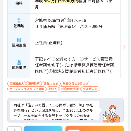
年収
567万円～698万円
程度 ※月給×12ヶ
給料
月
宮城県 塩竈市 新浜町2-5-18
勤務地
ＪＲ仙石線「東塩釜駅」バス・車5分
正社員(正職員)
雇用形態
下記すべてを満たす方 ①サービス管理責
任者研修修了(または児童発達管理責任者研
応募要件
修修了)②相談支援従事者初任者研修修了(ま
たは相談支援従事者実務者研修修了)③普通
自動車運転免許(AT限定可)
管理職求人
車通勤可
残業少なめ
年間休日110日以上
オープニングスタッフ募集
高収入
社会保険完備
交通費支給
同社は「住まいで困っている障がい者が『0』の社
会を創る」という理念を掲げ、全国300以上のグル
ープホームを展開する業界トップクラスの成長企業
です。管理者兼サービス管理責任者として理想の施
設づくりを担うハイクラスポジションです。本求人