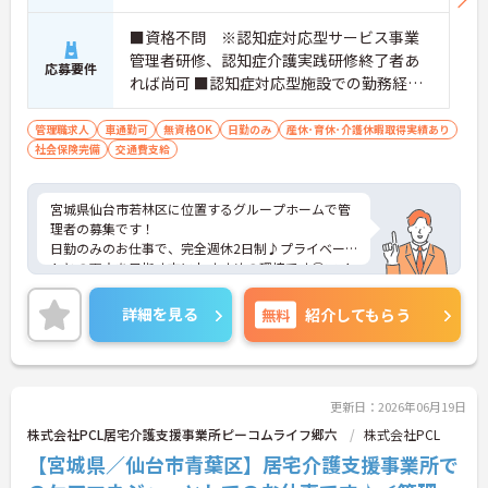
■資格不問 ※認知症対応型サービス事業
管理者研修、認知症介護実践研修終了者あ
応募要件
れば尚可 ■認知症対応型施設での勤務経験3
年以上の方
管理職求人
車通勤可
無資格OK
日勤のみ
産休･育休･介護休暇取得実績あり
社会保険完備
交通費支給
宮城県仙台市若林区に位置するグループホームで管
理者の募集です！
日勤のみのお仕事で、完全週休2日制♪プライベー
トとの両立を目指す方におすすめの環境です◎マイ
カーでの通勤もOK！交通費支給ありなので交通費代
の心配ありません！昇給制度があり、頑張りが評価
詳細を見る
無料
紹介してもらう
されてしっかりと還元されます。フォロー体制もあ
り、経験に関わらず安心してスタートできます。
こちらの求人にご興味がございましたら面接のポイ
ントもお伝えしますので是非ご応募お待ちしており
ます。
更新日：2026年06月19日
株式会社PCL居宅介護支援事業所ピーコムライフ郷六
株式会社PCL
【宮城県／仙台市青葉区】居宅介護支援事業所で