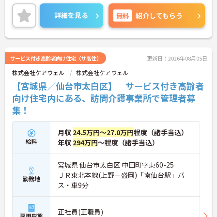
して長く働きやすい環境が整っています♪ご興味の
ある方は面接ポイントをお伝えしますので、お気軽
詳細を見る
無料
紹介してもらう
にご相談ください！
サービス付き高齢者向け住宅（サ高住）
更新日：2026年08月05日
株式会社ケアウェル
株式会社ケアウェル
【宮城県／仙台市太白区】 サービス付き高齢者
向け住宅内にある、訪問介護事業所で管理者募
集！
月収
24.5万円～27.0万円
程度（諸手当込）
給料
年収
294万円
～程度（諸手当込）
宮城県 仙台市太白区 中田町字東60-25
ＪＲ東北本線(上野－盛岡)「南仙台駅」バ
勤務地
ス・車9分
正社員(正職員)
雇用形態