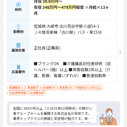
月収
29.0万円
～
年収
348万円～479万円
程度 ※月給×12ヶ
給料
月
宮城県 大崎市 古川荒谷字新小道54-1
勤務地
ＪＲ陸羽東線「古川駅」バス・車15分
正社員(正職員)
雇用形態
■ブランクOK ■介護職員初任者研修（旧
ヘルパー2級）以上 ■実務経験2年以上（介
応募要件
護、医療、看護いずれか） ■普通自動車運
転免許(AT限定可) ※管理業務に就かれて
いた方歓迎
管理職求人
車通勤可
未経験OK
無資格OK
年間休日110日以上
社会保険完備
交通費支給
全国に300か所以上（※2025年10月時点）の障がい
者グループホームを展開する株式会社が母体です。
業界トップクラスの規模と安定感が魅力です。年間
休日は114日以上、夏季・冬季休暇や産休・育休制