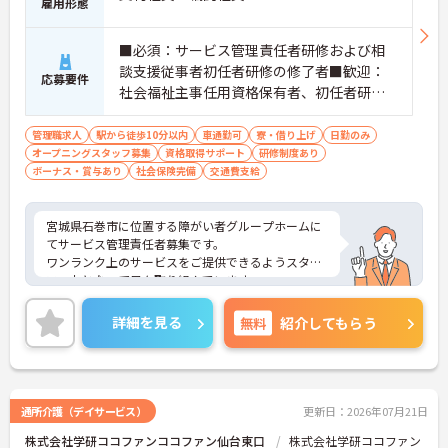
雇用形態
■必須：サービス管理責任者研修および相
談支援従事者初任者研修の修了者■歓迎：
応募要件
社会福祉主事任用資格保有者、初任者研修
（旧ヘルパー2級）、サービス管理責任者の
業務経験
管理職求人
駅から徒歩10分以内
車通勤可
寮・借り上げ
日勤のみ
オープニングスタッフ募集
資格取得サポート
研修制度あり
ボーナス・賞与あり
社会保険完備
交通費支給
宮城県石巻市に位置する障がい者グループホームに
てサービス管理責任者募集です。
ワンランク上のサービスをご提供できるようスタッ
フ一丸となって日々取り組んでいます。
ご興味ある方には、面接対策ポイントなど、さらに
詳細をお話しいたしますのでお気軽にご相談くださ
詳細を見る
無料
紹介してもらう
い！
通所介護（デイサービス）
更新日：2026年07月21日
株式会社学研ココファンココファン仙台東口
株式会社学研ココファン