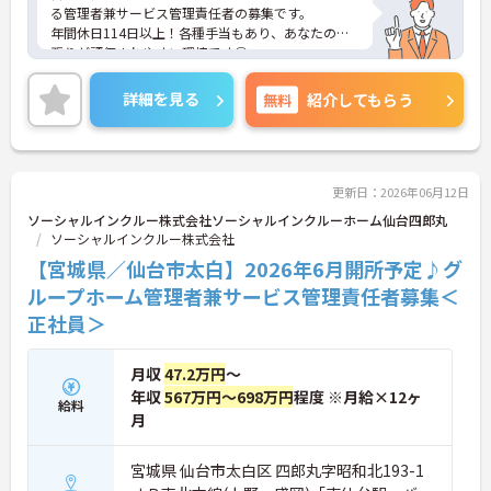
る管理者兼サービス管理責任者の募集です。
年間休日114日以上！各種手当もあり、あなたの頑
張りが評価されやすい環境です◎
ご興味のある方には面接ポイントをお伝えしますの
で、お気軽にお問い合わせください！
詳細を見る
無料
紹介してもらう
更新日：2026年06月12日
ソーシャルインクルー株式会社ソーシャルインクルーホーム仙台四郎丸
ソーシャルインクルー株式会社
【宮城県／仙台市太白】2026年6月開所予定♪グ
ループホーム管理者兼サービス管理責任者募集＜
正社員＞
月収
47.2万円
～
年収
567万円～698万円
程度 ※月給×12ヶ
給料
月
宮城県 仙台市太白区 四郎丸字昭和北193-1