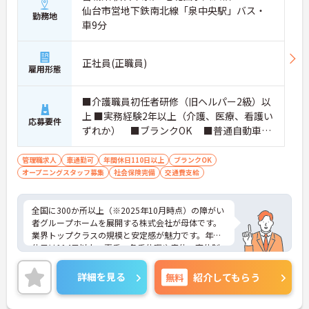
仙台市営地下鉄南北線「泉中央駅」バス・
勤務地
車9分
正社員(正職員)
雇用形態
■介護職員初任者研修（旧ヘルパー2級）以
上 ■実務経験2年以上（介護、医療、看護い
応募要件
ずれか） ■ブランクOK ■普通自動車運
転免許(AT限定可) ※管理業務に就かれて
いた方歓迎
管理職求人
車通勤可
年間休日110日以上
ブランクOK
オープニングスタッフ募集
社会保険完備
交通費支給
全国に300か所以上（※2025年10月時点）の障がい
者グループホームを展開する株式会社が母体です。
業界トップクラスの規模と安定感が魅力です。年間
休日は114日以上、夏季・冬季休暇や産休・育休制
度もしっかり整っており、プライベートとの両立も
可能。これまでのご経験を活かし、新しいキャリア
詳細を見る
無料
紹介してもらう
を築きたい方、ぜひご応募ください。20代から60代
まで、幅広い年代の方が活躍できる職場です。ご興