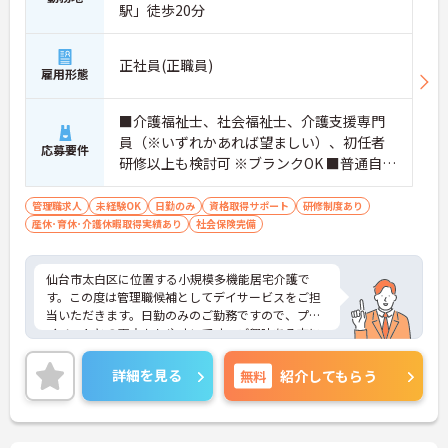
駅」徒歩20分
正社員(正職員)
雇用形態
■介護福祉士、社会福祉士、介護支援専門
員（※いずれかあれば望ましい）、初任者
応募要件
研修以上も検討可 ※ブランクOK ■普通自動
車免許（AT限定可）必須
管理職求人
未経験OK
日勤のみ
資格取得サポート
研修制度あり
産休･育休･介護休暇取得実績あり
社会保険完備
仙台市太白区に位置する小規模多機能居宅介護で
す。この度は管理職候補としてデイサービスをご担
当いただきます。日勤のみのご勤務ですので、プラ
イベートとの両立もしやすいです。ご興味ある方に
は、面接対策ポイントなど、さらに詳細をお話しい
たしますのでお気軽にご相談ください！
詳細を見る
無料
紹介してもらう