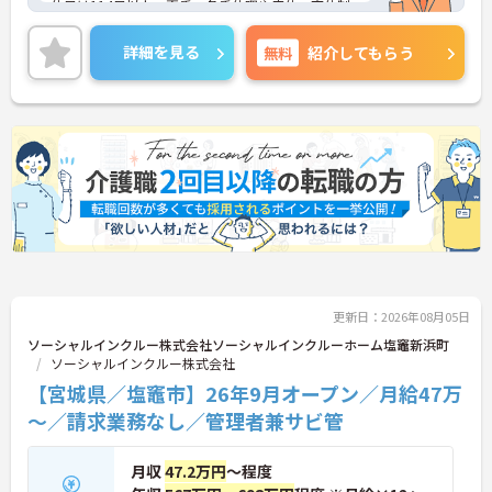
休日は114日以上、夏季・冬季休暇や産休・育休制
度もしっかり整っており、プライベートとの両立も
可能。これまでのご経験を活かし、新しいキャリア
詳細を見る
無料
紹介してもらう
を築きたい方、ぜひご応募ください。20代から60代
まで、幅広い年代の方が活躍できる職場です。ご興
味のある方は詳細等をお伝えしますので、お気軽に
お問い合わせください。
更新日：2026年08月05日
ソーシャルインクルー株式会社ソーシャルインクルーホーム塩竈新浜町
ソーシャルインクルー株式会社
【宮城県／塩竈市】26年9月オープン／月給47万
～／請求業務なし／管理者兼サビ管
月収
47.2万円
～程度