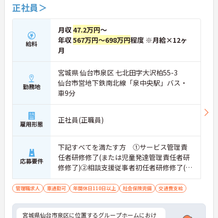
正社員＞
月収
47.2万円
～
年収
567万円～698万円
程度 ※月給×12ヶ
給料
月
宮城県 仙台市泉区 七北田字大沢柏55-3
仙台市営地下鉄南北線「泉中央駅」バス・
勤務地
車9分
正社員(正職員)
雇用形態
下記すべてを満たす方 ①サービス管理責
任者研修修了(または児童発達管理責任者研
応募要件
修修了)②相談支援従事者初任者研修修了(ま
たは相談支援従事者実務者研修修了)③普通
自動車運転免許(AT限定可)
管理職求人
車通勤可
年間休日110日以上
社会保険完備
交通費支給
宮城県仙台市泉区に位置するグループホームにおけ