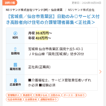
訪問介護
更新日：2026年06月04日
NSリヤンド株式会社リヤンド(絆)・仙台青葉
NSリヤンド株式会社
【宮城県／仙台市青葉区】日勤のみ◎サービス付
き高齢者向け住宅の介護管理者募集＜正社員＞
月収
30.8万円
～
給料
年収
410万円
～
宮城県 仙台市青葉区 国見ケ丘5-43-1
勤務地
ＪＲ仙山線「国見(宮城)駅」徒歩20分
正社員(正職員)
雇用形態
■介護福祉士、サービス管理責任者いずれ
応募要件
か必須 ■経験必須
管理職求人
車通勤可
残業少なめ
日勤のみ
ボーナス・賞与あり
社会保険完備
交通費支給
退職金制度あり