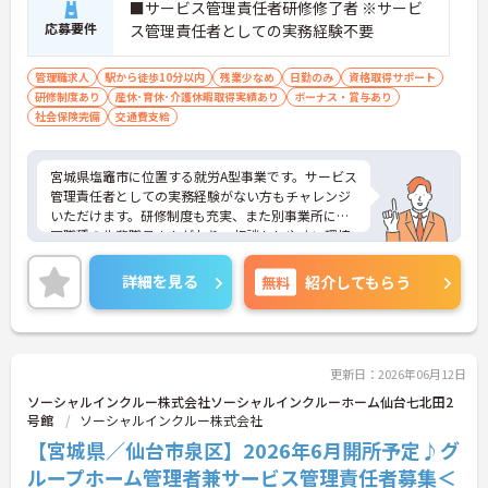
■サービス管理責任者研修修了者 ※サービ
応募要件
ス管理責任者としての実務経験不要
管理職求人
駅から徒歩10分以内
残業少なめ
日勤のみ
資格取得サポート
研修制度あり
産休･育休･介護休暇取得実績あり
ボーナス・賞与あり
社会保険完備
交通費支給
宮城県塩竈市に位置する就労A型事業です。サービス
管理責任者としての実務経験がない方もチャレンジ
いただけます。研修制度も充実、また別事業所には
同職種の先輩職員さんがおり、相談もしやすい環境
です。定着率もよく働きやすい環境も魅力です。ご
興味のある方には、面接対策ポイントなど、さらに
詳細を見る
無料
紹介してもらう
詳細をお話しいたしますのでお気軽にご相談くださ
い！
更新日：2026年06月12日
ソーシャルインクルー株式会社ソーシャルインクルーホーム仙台七北田2
号館
ソーシャルインクルー株式会社
【宮城県／仙台市泉区】2026年6月開所予定♪グ
ループホーム管理者兼サービス管理責任者募集＜