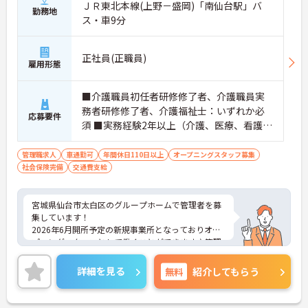
ＪＲ東北本線(上野－盛岡)「南仙台駅」バ
勤務地
ス・車9分
正社員(正職員)
雇用形態
■介護職員初任者研修修了者、介護職員実
務者研修修了者、介護福祉士：いずれか必
応募要件
須 ■実務経験2年以上（介護、医療、看護い
ずれか） ■普通自動車運転免許(AT限定
可)：必須
管理職求人
車通勤可
年間休日110日以上
オープニングスタッフ募集
社会保険完備
交通費支給
宮城県仙台市太白区のグループホームで管理者を募
集しています！
2026年6月開所予定の新規事業所となっておりオー
プニングスタッフとして働くことができます♪管理
者としてキャリアアップを目指している方や挑戦し
てみたい方にもおすすめです！年間休日114日と充
詳細を見る
無料
紹介してもらう
実しており、仕事とプライベートの両立がしやすい
環境です◎
ご興味のある方は、面接のポイントをお伝えします