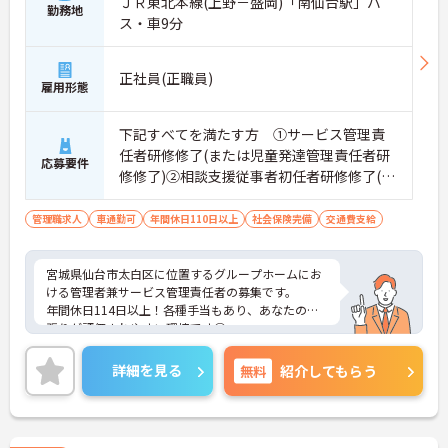
ＪＲ東北本線(上野－盛岡)「南仙台駅」バ
勤務地
ス・車9分
正社員(正職員)
雇用形態
下記すべてを満たす方 ①サービス管理責
任者研修修了(または児童発達管理責任者研
応募要件
修修了)②相談支援従事者初任者研修修了(ま
たは相談支援従事者実務者研修修了)③普通
自動車運転免許(AT限定可)
管理職求人
車通勤可
年間休日110日以上
社会保険完備
交通費支給
宮城県仙台市太白区に位置するグループホームにお
ける管理者兼サービス管理責任者の募集です。
年間休日114日以上！各種手当もあり、あなたの頑
張りが評価されやすい環境です◎
ご興味のある方には面接ポイントをお伝えしますの
で、お気軽にお問い合わせください！
詳細を見る
無料
紹介してもらう