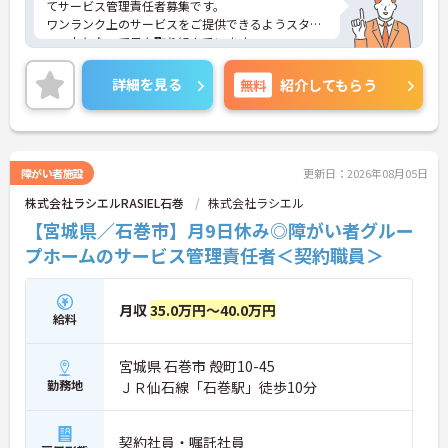
てサービス管理責任者募集です。
ワンランク上のサービスをご提供できるようスタッ
フ一丸となって日々取り組んでいます。
ご興味ある方には、面接対策ポイントなど、さらに
詳細をお話しいたしますのでお気軽にご相談くださ
詳細を見る
無料
紹介してもらう
い！
障がい者施設
更新日：2026年08月05日
株式会社ラシエルRASIEL石巻
株式会社ラシエル
【宮城県／石巻市】月9日休み◎障がい者グルー
プホームのサービス管理責任者＜契約職員＞
月収
35.0万円～40.0万円
給料
宮城県 石巻市 殻町10-45
勤務地
ＪＲ仙石線「石巻駅」徒歩10分
契約社員・嘱託社員