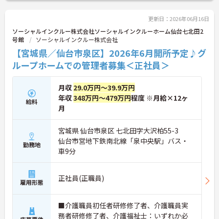
味のある方は詳細等をお伝えしますので、お気軽に
お問い合わせください。
更新日：2026年06月16日
ソーシャルインクルー株式会社ソーシャルインクルーホーム仙台七北田2
号館
ソーシャルインクルー株式会社
【宮城県／仙台市泉区】2026年6月開所予定♪グ
ループホームでの管理者募集＜正社員＞
月収
29.0万円～39.9万円
年収
348万円～479万円
程度 ※月給×12ヶ
給料
月
宮城県 仙台市泉区 七北田字大沢柏55-3
仙台市営地下鉄南北線「泉中央駅」バス・
勤務地
車9分
正社員(正職員)
雇用形態
■介護職員初任者研修修了者、介護職員実
務者研修修了者、介護福祉士：いずれか必