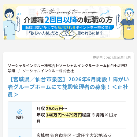
のでご連絡ください！
更新日：2026年06月16日
ソーシャルインクルー株式会社ソーシャルインクルーホーム仙台七北田2
号館
ソーシャルインクルー株式会社
【宮城県／仙台市泉区】2026年6月開設！障がい
者グループホームにて施設管理者の募集！＜正社
員＞
月収
29.0万円
～
年収
348万円～479万円
程度 ※月給×12ヶ
給料
月
宮城県 仙台市泉区 七北田字大沢柏55-3