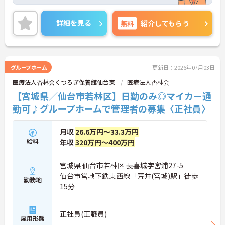
り確保できます◎また、研修制度やキャリアアップ
支援も充実しています。
ご興味のある方には、面接対策ポイントなど、さら
詳細を見る
無料
紹介してもらう
に詳細をご案内しますのでお気軽にご相談くださ
い！
グループホーム
更新日：2026年07月03日
医療法人杏林会くつろぎ保養館仙台東
医療法人杏林会
【宮城県／仙台市若林区】日勤のみ◎マイカー通
勤可♪グループホームで管理者の募集〈正社員〉
月収
26.6万円～33.3万円
給料
年収
320万円～400万円
宮城県 仙台市若林区 長喜城字宮浦27-5
仙台市営地下鉄東西線「荒井(宮城)駅」徒歩
勤務地
15分
正社員(正職員)
雇用形態