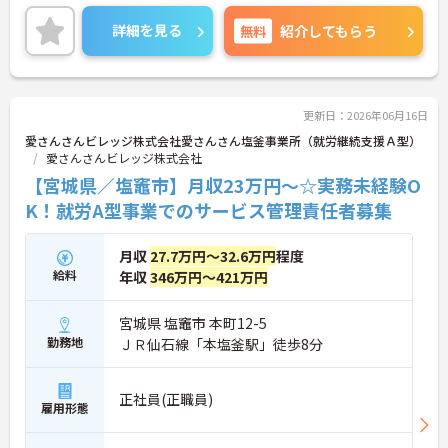
度もしっかり整っており、プライベートとの両立も
可能。これまでのご経験を活かし、新しいキャリア
詳細を見る
無料
紹介してもらう
を築きたい方、ぜひご応募ください。20代から60代
まで、幅広い年代の方が活躍できる職場です。ご興
味のある方は詳細等をお伝えしますので、お気軽に
お問い合わせください。
更新日：2026年06月16日
愛さんさんビレッジ株式会社愛さんさん塩釜事業所（就労継続支援Ａ型）
愛さんさんビレッジ株式会社
【宮城県／塩竈市】月収23万円～☆実務未経験O
K！就労A型事業でのサービス管理責任者募集
月収
27.7万円～32.6万円
程度
給料
年収
346万円～421万円
宮城県 塩竈市 本町12-5
勤務地
ＪＲ仙石線「本塩釜駅」徒歩8分
正社員(正職員)
雇用形態