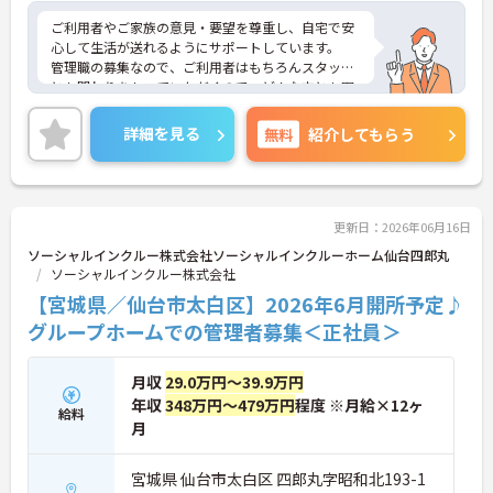
ご利用者やご家族の意見・要望を尊重し、自宅で安
心して生活が送れるようにサポートしています。
管理職の募集なので、ご利用者はもちろんスタッフ
とも関わりをもっていただくので、どんな方とも円
滑にコミュニケーションを取れる方を歓迎していま
す。
詳細を見る
無料
紹介してもらう
ご興味のある方には、面接対策ポイントなど、さら
に詳細をお話しいたしますのでお気軽にご相談くだ
さい！
更新日：2026年06月16日
ソーシャルインクルー株式会社ソーシャルインクルーホーム仙台四郎丸
ソーシャルインクルー株式会社
【宮城県／仙台市太白区】2026年6月開所予定♪
グループホームでの管理者募集＜正社員＞
月収
29.0万円～39.9万円
年収
348万円～479万円
程度 ※月給×12ヶ
給料
月
宮城県 仙台市太白区 四郎丸字昭和北193-1