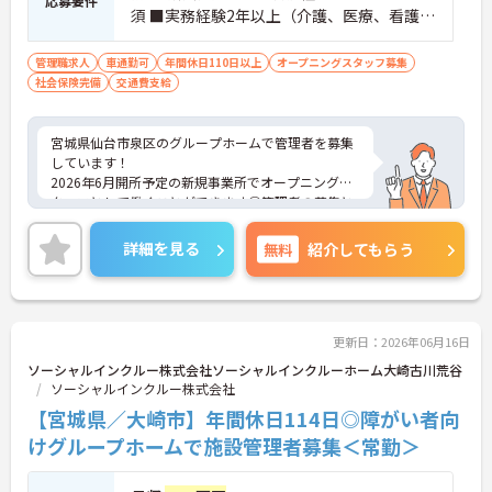
応募要件
須 ■実務経験2年以上（介護、医療、看護い
ずれか） ■普通自動車運転免許(AT限定
可)：必須
管理職求人
車通勤可
年間休日110日以上
オープニングスタッフ募集
社会保険完備
交通費支給
宮城県仙台市泉区のグループホームで管理者を募集
しています！
2026年6月開所予定の新規事業所でオープニングス
タッフとして働くことができます◎管理者の募集と
なっており、キャリアアップを目指している方や挑
戦してみたい方にもおすすめです！産前産後・育児
詳細を見る
無料
紹介してもらう
休暇制度があり、ライフスタイルが変わっても安心
です♪
ご興味のある方は、面接のポイントをお伝えします
のでご連絡ください！
更新日：2026年06月16日
ソーシャルインクルー株式会社ソーシャルインクルーホーム大崎古川荒谷
ソーシャルインクルー株式会社
【宮城県／大崎市】年間休日114日◎障がい者向
けグループホームで施設管理者募集＜常勤＞