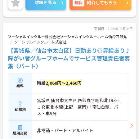
最大の強みは「兼任手当15万円」を含む月給47万円
詳細を見る
無料
紹介してもらう
以上の圧倒的な給与水準と、最新設備が完備された
クリーンな環境です。さらに、管理職の大きな負担
となる「請求・申請業務」を本社の専門部署が一括
対応するため、事務作業に追われることなく、スタ
ッフの採用・育成や個別支援計画の作成に専念でき
更新日：2026年08月05日
ます。年間休日114日、定年70歳という長期就労環
ソーシャルインクルー株式会社ソーシャルインクルーホーム仙台四郎丸
境のもと、プレイングマネージャーとしてご自身の
ソーシャルインクルー株式会社
理想の施設を創り上げながら、将来の幹部候補とし
【宮城県／仙台市太白区】日勤あり◎昇給あり♪
て大幅な収入アップを実現したい有資格者の方へお
すすめです。
障がい者グループホームでサービス管理責任者募
集〈パート〉
★おすすめPOINT★
・管理者とサビ管の兼任手当（15万円）が支給され
るため、月給47万円台～のスタート！福祉職として
時給
2,060円～2,460円
の専門性とマネジメントスキルを、業界トップクラ
給料
スの経済的評価に変えていただけます。
・本社専門部署がレセプト請求や行政対応を全て代
宮城県 仙台市太白区 四郎丸字昭和北193-1
行します。月末の残業地獄から抜け出し、現場スタ
ッフへの丁寧なアドバイスや働きやすい環境づくり
ＪＲ東北本線(上野－盛岡)「南仙台駅」バ
勤務地
（シフト管理等）に時間を投資できる、理想のマネ
ス・車9分
ジメントが叶います。
・年間休日は114日（月9日公休、2月のみ8日）を確
保。 夜勤負担も全施設平均で月0～2回とコントロー
非常勤・パート・アルバイト
雇用形態
ルされており、管理職であってもオンとオフの切り