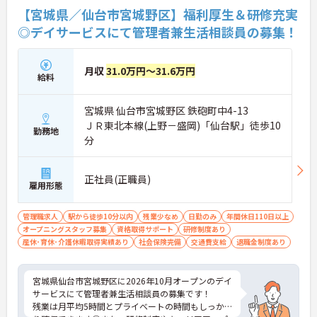
【宮城県／仙台市宮城野区】福利厚生＆研修充実
◎デイサービスにて管理者兼生活相談員の募集！
月収
31.0万円～31.6万円
給料
宮城県 仙台市宮城野区 鉄砲町中4-13
ＪＲ東北本線(上野－盛岡)「仙台駅」徒歩10
勤務地
分
正社員(正職員)
雇用形態
管理職求人
駅から徒歩10分以内
残業少なめ
日勤のみ
年間休日110日以上
オープニングスタッフ募集
資格取得サポート
研修制度あり
産休･育休･介護休暇取得実績あり
社会保険完備
交通費支給
退職金制度あり
宮城県仙台市宮城野区に2026年10月オープンのデイ
サービスにて管理者兼生活相談員の募集です！
残業は月平均5時間とプライベートの時間もしっか