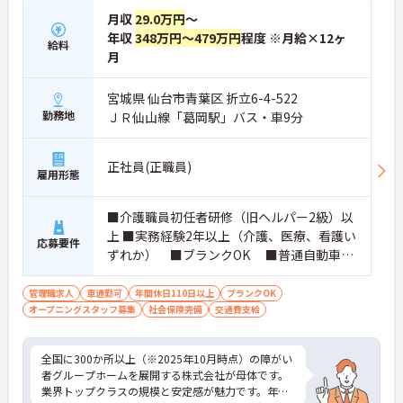
月収
29.0万円
～
年収
348万円～479万円
程度 ※月給×12ヶ
給料
月
宮城県 仙台市青葉区 折立6-4-522
勤務地
ＪＲ仙山線「葛岡駅」バス・車9分
正社員(正職員)
雇用形態
■介護職員初任者研修（旧ヘルパー2級）以
上 ■実務経験2年以上（介護、医療、看護い
応募要件
ずれか） ■ブランクOK ■普通自動車運
転免許(AT限定可) ※管理業務に就かれて
いた方歓迎
管理職求人
車通勤可
年間休日110日以上
ブランクOK
オープニングスタッフ募集
社会保険完備
交通費支給
全国に300か所以上（※2025年10月時点）の障がい
者グループホームを展開する株式会社が母体です。
業界トップクラスの規模と安定感が魅力です。年間