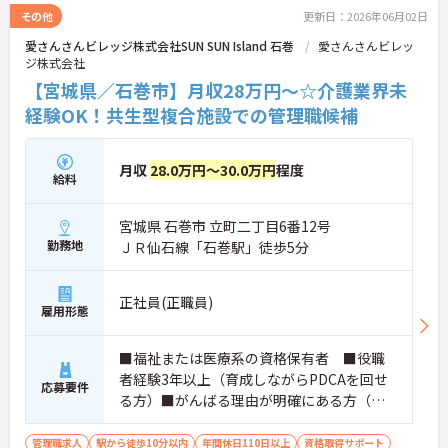
その他
更新日：2026年06月02日
愛さんさんビレッジ株式会社SUN SUN Island 石巻
愛さんさんビレッ
ジ株式会社
【宮城県／石巻市】月収28万円～☆介護業界未
経験OK！共生型複合施設での管理職候補
月収
28.0万円～30.0万円
程度
給料
宮城県 石巻市 立町二丁目6番12号
勤務地
ＪＲ仙石線「石巻駅」徒歩5分
正社員(正職員)
雇用形態
■福祉または医療系の資格保有者 ■役職
者経験3年以上（育成しながらPDCAを回せ
応募要件
る方）■がんばる理由が明確にある方（理
念共感、当事者経験、原体験のお持ちの
方）いずれも満たす方 ※業界未経験可（チ
管理職求人
駅から徒歩10分以内
年間休日110日以上
資格取得サポート