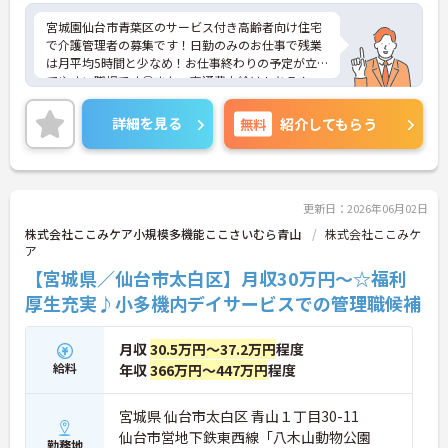
宮城園仙台市青葉区のサービス付き高齢者向け住宅
で介護管理者の募集です！日勤のみのお仕事で残業
は月平均5時間と少なめ！お仕事終わりの予定が立
てやすい職場です◎また、交通費支給はもちろん、
各種手当や昇給・賞与ありで待遇面もばっちり！あ
なたの頑張りがしっかり評価されます♪ご興味のあ
詳細を見る
無料
紹介してもらう
る方は面接ポイントをお伝えしますので、お気軽に
ご連絡ください！
更新日：2026年06月02日
株式会社ここみケア小規模多機能ここさいむら青山
株式会社ここみケ
ア
【宮城県／仙台市太白区】月収30万円～☆福利
厚生充実♪小多機内デイサービスでの管理職候補
月収
30.5万円～37.2万円
程度
給料
年収
366万円～447万円
程度
宮城県 仙台市太白区 青山１丁目30-11
仙台市営地下鉄東西線「八木山動物公園
勤務地