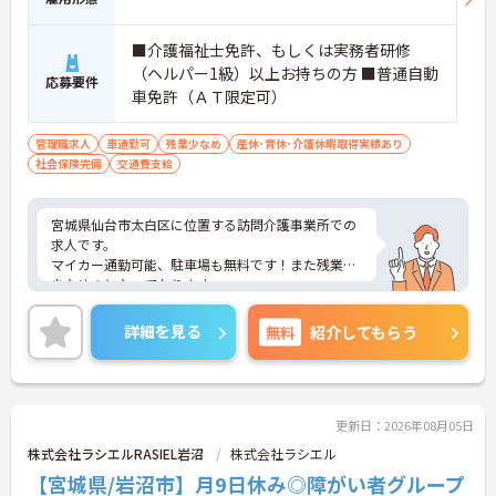
■介護福祉士免許、もしくは実務者研修
（ヘルパー1級）以上お持ちの方 ■普通自動
応募要件
車免許（ＡＴ限定可）
管理職求人
車通勤可
残業少なめ
産休･育休･介護休暇取得実績あり
社会保険完備
交通費支給
宮城県仙台市太白区に位置する訪問介護事業所での
求人です。
マイカー通勤可能、駐車場も無料です！また残業が
少なめのとなっております。
ご興味のある方はお気軽にお問い合わせ下さい。
詳細を見る
無料
紹介してもらう
更新日：2026年08月05日
株式会社ラシエルRASIEL岩沼
株式会社ラシエル
【宮城県/岩沼市】月9日休み◎障がい者グループ