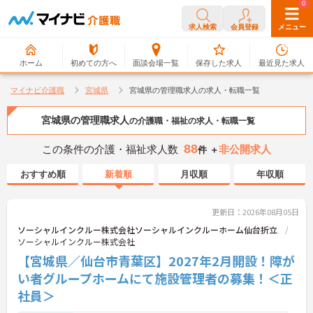
0
0
求人検索
会員登録
メニュー
ホーム
初めての方へ
面談会場一覧
保存した求人
最近見た求人
マイナビ介護職
宮城県
宮城県の管理職求人の求人・転職一覧
宮城県の管理職求人
の介護職・福祉の求人・転職一覧
88
この条件の介護・福祉求人数
非公開求人
件 ＋
おすすめ順
新着順
月収順
年収順
更新日：2026年08月05日
ソーシャルインクルー株式会社ソーシャルインクルーホーム仙台折立
ソーシャルインクルー株式会社
【宮城県／仙台市青葉区】2027年2月開設！障が
い者グループホームにて施設管理者の募集！＜正
社員＞