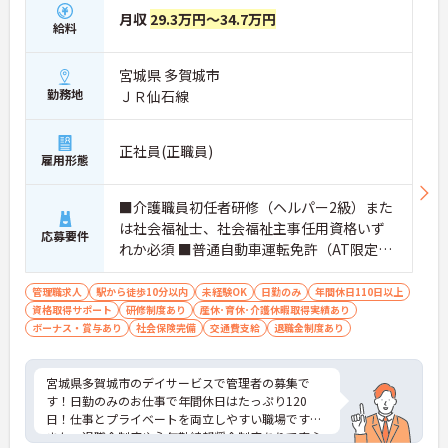
月収
29.3万円～34.7万円
給料
宮城県 多賀城市
勤務地
ＪＲ仙石線
正社員(正職員)
雇用形態
■介護職員初任者研修（ヘルパー2級）また
は社会福祉士、社会福祉主事任用資格いず
応募要件
れか必須 ■普通自動車運転免許（AT限定
可・免許取得1年以内・ペーパー不可） ■経
験不問
管理職求人
駅から徒歩10分以内
未経験OK
日勤のみ
年間休日110日以上
資格取得サポート
研修制度あり
産休･育休･介護休暇取得実績あり
ボーナス・賞与あり
社会保険完備
交通費支給
退職金制度あり
宮城県多賀城市のデイサービスで管理者の募集で
す！日勤のみのお仕事で年間休日はたっぷり120
日！仕事とプライベートを両立しやすい職場です◎
また、退職金制度や永年勤続報奨金制度ありで安心