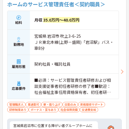
ホームのサービス管理責任者＜契約職員＞
月収
35.0万円～40.0万円
給料
宮城県 岩沼市 吹上3-6-25
ＪＲ東北本線(上野－盛岡)「岩沼駅」バス・
勤務地
車8分
契約社員・嘱託社員
雇用形態
■必須：サービス管理責任者研修および相
談支援従事者初任者研修の修了者■歓迎：
応募要件
社会福祉主事任用資格保有者、初任者研修
（旧ヘルパー2級）、サービス管理責任者の
業務経験
管理職求人
車通勤可
寮・借り上げ
日勤のみ
資格取得サポート
研修制度あり
ボーナス・賞与あり
社会保険完備
交通費支給
宮城県岩沼市に位置する障がい者グループホームに