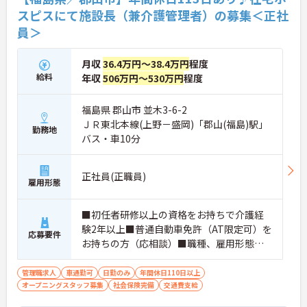
スピスにて施設長（兼介護管理者）の募集＜正社
員＞
月収
36.4万円～38.4万円
程度
給料
年収
506万円～530万円
程度
福島県 郡山市 並木3-6-2
ＪＲ東北本線(上野－盛岡)「郡山(福島)駅」
勤務地
バス・車10分
正社員(正職員)
雇用形態
■初任者研修以上の資格をお持ちで介護経
験2年以上■普通自動車免許（AT限定可）を
応募要件
お持ちの方（応相談）■職種、雇用形態な
ど多様なメンバーから組成されるチームの
マネジメント経験をお持ちの方■店長(飲食
管理職求人
車通勤可
日勤のみ
年間休日110日以上
オープニングスタッフ募集
店や販売店などの)、施設長経験ある方歓迎
社会保険完備
交通費支給