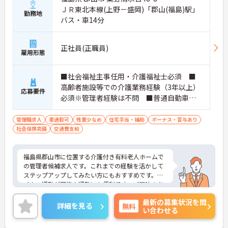
ＪＲ東北本線(上野－盛岡)「郡山(福島)駅」
勤務地
バス・車14分
正社員(正職員)
雇用形態
■社会福祉主事任用・介護福祉士必須 ■
高齢者施設等での介護業務経験（3年以上）
応募要件
必須※管理者経験は不問 ■普通自動車運
転免許（AT限定可）必須
管理職求人
車通勤可
残業少なめ
住宅手当・補助
ボーナス・賞与あり
社会保険完備
交通費支給
福島県郡山市に位置する介護付き有料老人ホームで
の管理者候補求人です。これまでの経験を活かして
ステップアップしてみたい方にもおすすめです。マ
イカー通勤が可能！通勤にも便利です。ご興味のあ
る方には、面接対策ポイント等、さらに詳細をお話
最新の募集状況を問
ししますのでお気軽にご相談ください！
詳細を見る
無料
い合わせる