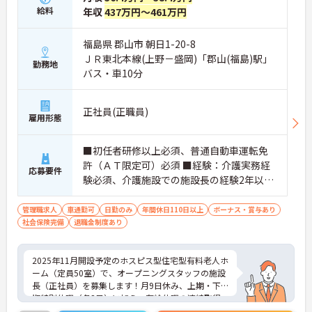
給料
年収
437万円～461万円
福島県 郡山市 朝日1-20-8
ＪＲ東北本線(上野－盛岡)「郡山(福島)駅」
勤務地
バス・車10分
正社員(正職員)
雇用形態
■初任者研修以上必須、普通自動車運転免
許（ＡＴ限定可）必須 ■経験：介護実務経
応募要件
験必須、介護施設での施設長の経験2年以上
（マネジメント経験必須） ※PCスキル（PC
操作、Word・Excel※初級レベル以上）
管理職求人
車通勤可
日勤のみ
年間休日110日以上
ボーナス・賞与あり
社会保険完備
退職金制度あり
2025年11月開設予定のホスピス型住宅型有料老人ホ
ーム（定員50室）で、オープニングスタッフの施設
長（正社員）を募集します！月9日休み、上期・下
期特別休暇（各3日）に加え、有給休暇の連続取得
を奨励する長期休暇支援制度もあります。福利厚生