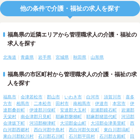
他の条件で介護・福祉の求人を探す
福島県の近隣エリアから管理職求人の介護・福祉の
求人を探す
北海道
青森県
岩手県
宮城県
秋田県
山形県
福島県の市区町村から管理職求人の介護・福祉の求
人を探す
福島市
会津若松市
郡山市
いわき市
白河市
須賀川市
喜多
方市
相馬市
二本松市
田村市
南相馬市
伊達市
本宮市
伊
達郡桑折町
伊達郡川俣町
安達郡大玉村
岩瀬郡鏡石町
岩瀬郡
天栄村
南会津郡只見町
耶麻郡磐梯町
耶麻郡猪苗代町
河沼郡
会津坂下町
河沼郡柳津町
大沼郡金山町
大沼郡会津美里町
西
白河郡西郷村
西白河郡中島村
西白河郡矢吹町
東白川郡塙町
東白川郡鮫川村
石川郡石川町
石川郡平田村
石川郡古殿町
田