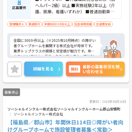
ヘルパー2級）以上 ■実務経験2年以上（介
応募要件
護、医療、看護いずれか） ■普通自動車運
転免許(AT限定可) ※管理業務に就かれて
いた方歓迎
管理職求人
車通勤可
年間休日110日以上
社会保険完備
交通費支給
全国に300か所以上（※2025年10月時点）の障がい
者グループホームを展開する株式会社が母体です。
業界トップクラスの規模と安定感が魅力です。年間
休日は114日以上、夏季・冬季休暇や産休・育休制
度もしっかり整っており、プライベートとの両立も
最新の募集状況を問
可能。これまでのご経験を活かし、新しいキャリア
詳細を見る
無料
い合わせる
を築きたい方、ぜひご応募ください。20代から60代
まで、幅広い年代の方が活躍できる職場です。ご興
味のある方は詳細等をお伝えしますので、お気軽に
お問い合わせください。
募集停止
更新日：2026年06月16日
ソーシャルインクルー株式会社ソーシャルインクルーホーム郡山安積町
ソーシャルインクルー株式会社
【福島県／郡山市】年間休日114日◎障がい者向
けグループホームで施設管理者募集＜常勤＞