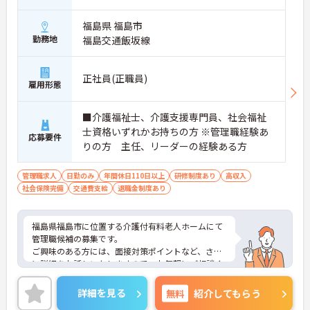
福島県 福島市
勤務地
福島交通飯坂線
正社員(正職員)
雇用形態
■介護福祉士、介護支援専門員、社会福祉
士資格いずれかお持ちの方 ※管理職経験あ
応募要件
りの方 主任、リーダーの経験ある方
管理職求人
日勤のみ
年間休日110日以上
研修制度あり
高収入
社会保険完備
交通費支給
退職金制度あり
福島県福島市に位置する介護付有料老人ホームにて
管理職候補の募集です。
ご興味のある方には、面接対策ポイントなど、さら
に詳細をお話しいたしますので、お気軽にご相談く
ださい。
詳細を見る
無料
紹介してもらう