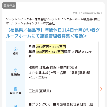
募集停止
更新日：2026年06月16日
ソーシャルインクルー株式会社ソーシャルインクルーホーム福島渡利扇田
町
ソーシャルインクルー株式会社
【福島県／福島市】年間休日114日☆障がい者グ
ループホームにて施設管理者募集＜常勤＞
月収
29.0万円～39.9万円
年収
348万円～479万円
程度 ※月給×12ヶ
給料
月
福島県 福島市 渡利字扇田町26-6
ＪＲ東北本線(上野－盛岡)「福島(福島)駅」
勤務地
バス・車8分
正社員(正職員)
雇用形態
■ブランクOK ■介護職員初任者研修（旧