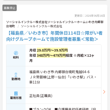
お問い合わせください。
募集停止
更新日：2026年06月16日
ソーシャルインクルー株式会社ソーシャルインクルーホームいわき内郷御
台境町
ソーシャルインクルー株式会社
【福島県／いわき市】年間休日114日☆障がい者
向けグループホームで施設管理者募集＜常勤＞
月収
29.0万円～39.9万円
年収
348万円～479万円
程度 ※月給×12ヶ
給料
月
福島県 いわき市 内郷御台境町鬼越64-6
ＪＲ常磐線(上野－仙台)「いわき駅」バス・
勤務地
車11分
正社員(正職員)
雇用形態
■ブランクOK ■介護職員初任者研修（旧