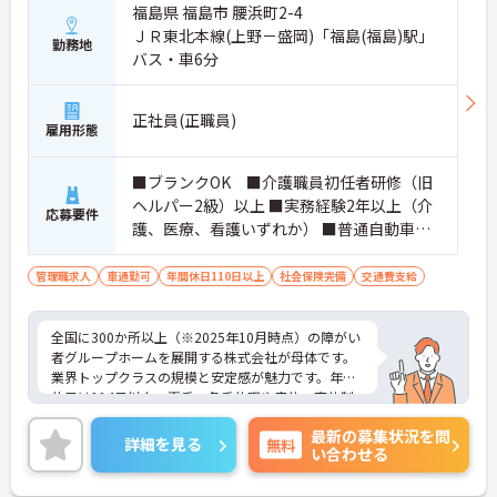
福島県 福島市 腰浜町2-4
ＪＲ東北本線(上野－盛岡)「福島(福島)駅」
勤務地
バス・車6分
正社員(正職員)
雇用形態
■ブランクOK ■介護職員初任者研修（旧
ヘルパー2級）以上 ■実務経験2年以上（介
応募要件
護、医療、看護いずれか） ■普通自動車運
転免許(AT限定可) ※管理業務に就かれて
いた方歓迎
管理職求人
車通勤可
年間休日110日以上
社会保険完備
交通費支給
全国に300か所以上（※2025年10月時点）の障がい
者グループホームを展開する株式会社が母体です。
業界トップクラスの規模と安定感が魅力です。年間
休日は114日以上、夏季・冬季休暇や産休・育休制
度もしっかり整っており、プライベートとの両立も
最新の募集状況を問
可能。これまでのご経験を活かし、新しいキャリア
詳細を見る
無料
い合わせる
を築きたい方、ぜひご応募ください。20代から60代
まで、幅広い年代の方が活躍できる職場です。ご興
味のある方は詳細等をお伝えしますので、お気軽に