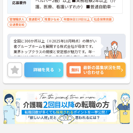
ヘルパー2級）以上 ■実務経験2年以上（介
応募要件
護、医療、看護いずれか） ■普通自動車運
転免許(AT限定可) ※管理業務に就かれて
いた方歓迎
管理職求人
車通勤可
残業少なめ
年間休日110日以上
社会保険完備
交通費支給
全国に300か所以上（※2025年10月時点）の障がい
者グループホームを展開する株式会社が母体です。
業界トップクラスの規模と安定感が魅力です。年間
休日は114日以上、夏季・冬季休暇や産休・育休制
度もしっかり整っており、プライベートとの両立も
最新の募集状況を問
可能。これまでのご経験を活かし、新しいキャリア
詳細を見る
無料
い合わせる
を築きたい方、ぜひご応募ください。20代から60代
まで、幅広い年代の方が活躍できる職場です。ご興
味のある方は詳細等をお伝えしますので、お気軽に
お問い合わせください。