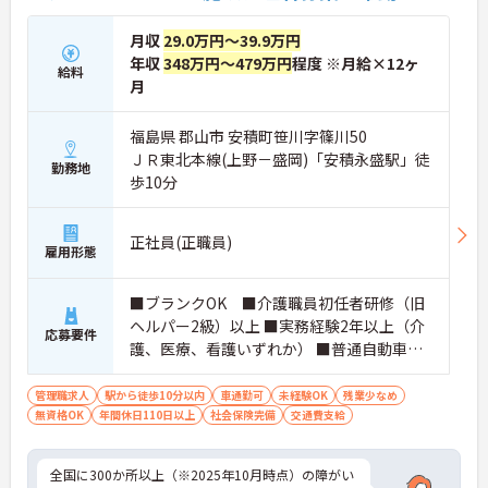
月収
29.0万円～39.9万円
年収
348万円～479万円
程度 ※月給×12ヶ
給料
月
福島県 郡山市 安積町笹川字篠川50
ＪＲ東北本線(上野－盛岡)「安積永盛駅」徒
勤務地
歩10分
正社員(正職員)
雇用形態
■ブランクOK ■介護職員初任者研修（旧
ヘルパー2級）以上 ■実務経験2年以上（介
応募要件
護、医療、看護いずれか） ■普通自動車運
転免許(AT限定可) ※管理業務に就かれて
いた方歓迎
管理職求人
駅から徒歩10分以内
車通勤可
未経験OK
残業少なめ
無資格OK
年間休日110日以上
社会保険完備
交通費支給
全国に300か所以上（※2025年10月時点）の障がい