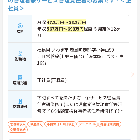
社員＞
月収
47.2万円～58.2万円
年収
567万円～698万円
程度 ※月給×12ヶ
給料
月
福島県 いわき市 鹿島町走熊字小神山90
ＪＲ常磐線(上野－仙台)「湯本駅」バス・車
勤務地
16分
正社員(正職員)
雇用形態
下記すべてを満たす方 ①サービス管理責
任者研修修了(または児童発達管理責任者研
応募要件
修修了)②相談支援従事者初任者研修修了(ま
たは相談支援従事者実務者研修修了)③普通
自動車運転免許(AT限定可)
管理職求人
車通勤可
年間休日110日以上
ブランクOK
社会保険完備
交通費支給