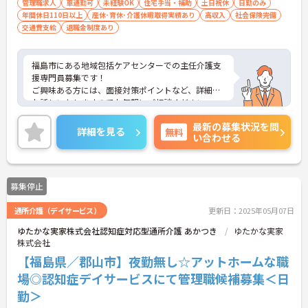
管理職求人
車通勤可
未経験OK
住宅手当・補助
土日祝休
日勤のみ
年間休日110日以上
産休･育休･介護休暇取得実績あり
高収入
社会保険完備
交通費支給
退職金制度あり
福島市にある地域包括ケアセンターでの主任介護支
援専門員募集です！
ご興味ある方には、面接対策ポイントなど、詳細を
お話しいたしますのでお気軽にご相談ください。
最新の募集状況を問
詳細を見る
無料
い合わせる
募集停止
通所介護（デイサービス）
更新日：2025年05月07日
ゆたかな実家株式会社認知症対応型通所介護 あかつき
ゆたかな実家
株式会社
【福島県／郡山市】夜勤無し☆アットホームな職
場◎認知症デイサービスにて管理職候補募集＜日
勤＞