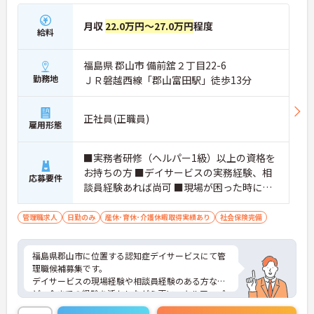
月収
22.0万円～27.0万円
程度
給料
福島県 郡山市 備前舘２丁目22-6
勤務地
ＪＲ磐越西線「郡山富田駅」徒歩13分
正社員(正職員)
雇用形態
■実務者研修（ヘルパー1級）以上の資格を
お持ちの方 ■デイサービスの実務経験、相
応募要件
談員経験あれば尚可 ■現場が困った時に率
先して勤務出来る方 ■半年くらいでポジシ
ョンにつける方
管理職求人
日勤のみ
産休･育休･介護休暇取得実績あり
社会保険完備
福島県郡山市に位置する認知症デイサービスにて管
理職候補募集です。
デイサービスの現場経験や相談員経験のある方な
ど、今までの経験を活かしながら更にスキルアップ
を目指したいという方にもおすすめです。