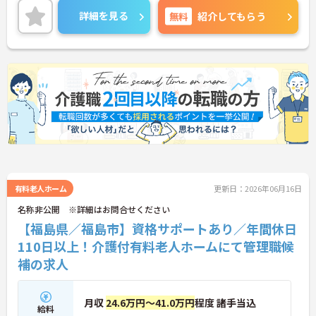
が充実しており、資格取得支援、健康支援（オプシ
詳細を見る
無料
紹介してもらう
ョン健診補助等）、心の健康支援（マインドフルネ
ス）、保育手当、退職金制度（勤続3年以上）など
が整っています。車通勤も可能（駐車場有、ガソリ
ン代規定支給、交通費別途支給）。入社時研修では
ホスピスケアの基礎から専門知識（難病ケア、疼痛
緩和、人工呼吸器等）まで学べ、等級表に基づく学
びの手引きや定期的な振り返りでスキルアップを支
援します。CUCホスピスは複数の拠点を展開してお
り、称賛文化（月次表彰や年次イベント）を大切に
し、チーム一丸となってご入居者さまの「前を向い
て生きる」を支えています。ご入居者さまに深く寄
り添い、チームワークを大切にする方、専門性を高
めたい方、新しい施設づくりに貢献したい方をお待
ちしています。ご興味のある方は詳細等をお伝えし
有料老人ホーム
更新日：2026年06月16日
ますので、お気軽にお問い合わせください。
名称非公開 ※詳細はお問合せください
【福島県／福島市】資格サポートあり／年間休日
110日以上！介護付有料老人ホームにて管理職候
補の求人
月収
24.6万円～41.0万円
程度 諸手当込
給料