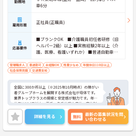
勤務地
車6分
正社員(正職員)
雇用形態
■ブランクOK ■介護職員初任者研修（旧
ヘルパー2級）以上 ■実務経験2年以上（介
応募要件
護、医療、看護いずれか） ■普通自動車運
転免許(AT限定可) ※管理業務に就かれて
いた方歓迎
管理職求人
車通勤可
未経験OK
残業少なめ
年間休日110日以上
社会保険完備
交通費支給
全国に300か所以上（※2025年10月時点）の障がい
者グループホームを展開する株式会社が母体です。
業界トップクラスの規模と安定感が魅力です。年間
休日は114日以上、夏季・冬季休暇や産休・育休制
度もしっかり整っており、プライベートとの両立も
最新の募集状況を問
可能。これまでのご経験を活かし、新しいキャリア
詳細を見る
無料
い合わせる
を築きたい方、ぜひご応募ください。20代から60代
まで、幅広い年代の方が活躍できる職場です。ご興
味のある方は詳細等をお伝えしますので、お気軽に