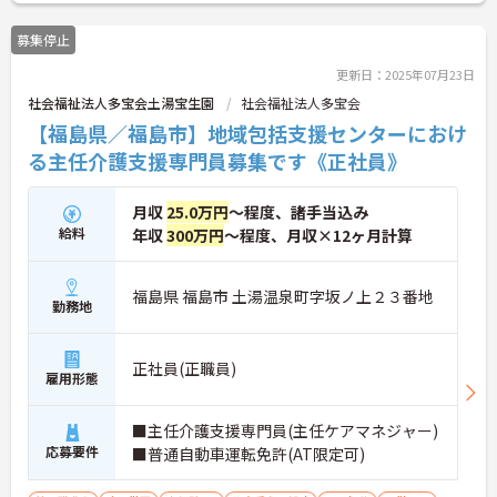
募集停止
更新日：2025年07月23日
社会福祉法人多宝会土湯宝生園
社会福祉法人多宝会
【福島県／福島市】地域包括支援センターにおけ
る主任介護支援専門員募集です《正社員》
月収
25.0万円
～程度、諸手当込み
給料
年収
300万円
～程度、月収×12ヶ月計算
福島県 福島市 土湯温泉町字坂ノ上２３番地
勤務地
正社員(正職員)
雇用形態
■主任介護支援専門員(主任ケアマネジャー)
応募要件
■普通自動車運転免許(AT限定可)