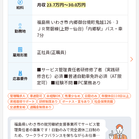
月収
23.7万円～30.0万円
給料
福島県 いわき市 内郷御台境町鬼越126‐3
ＪＲ常磐線(上野－仙台)「内郷駅」バス・車
勤務地
7分
正社員(正職員)
雇用形態
■サービス管理責任者研修修了者（実践研
修含む）必須 ■普通自動車免許必須（AT限
応募要件
定可） ■経験不問 ■PC業務あり
管理職求人
車通勤可
未経験OK
残業少なめ
日勤のみ
年間休日110日以上
資格取得サポート
研修制度あり
ボーナス・賞与あり
社会保険完備
交通費支給
退職金制度あり
福島県いわき市の就労継続支援事業所でサービス管
理責任者の募集です！日勤のみで完全週休二日制の
ため、ワークライフバランスを保ちながらお仕事で