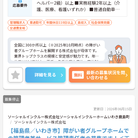
ヘルパー2級）以上 ■実務経験2年以上（介
応募要件
護、医療、看護いずれか） ■普通自動車運
転免許(AT限定可) ※管理業務に就かれて
いた方歓迎
管理職求人
車通勤可
年間休日110日以上
高収入
社会保険完備
交通費支給
全国に300か所以上（※2025年10月時点）の障がい
者グループホームを展開する株式会社が母体です。
業界トップクラスの規模と安定感が魅力です。年間
休日は114日以上、夏季・冬季休暇や産休・育休制
度もしっかり整っており、プライベートとの両立も
最新の募集状況を問
可能。これまでのご経験を活かし、新しいキャリア
詳細を見る
無料
い合わせる
を築きたい方、ぜひご応募ください。20代から60代
まで、幅広い年代の方が活躍できる職場です。ご興
味のある方は詳細等をお伝えしますので、お気軽に
お問い合わせください。
募集停止
更新日：2026年06月15日
ソーシャルインクルー株式会社ソーシャルインクルーホームいわき鹿島町
ソーシャルインクルー株式会社
【福島県／いわき市】障がい者グループホームで
の管理者兼サービス管理責任者の募集です！＜正