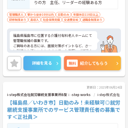
りの方 主任、リーダーの経験ある方
管理職求人
駅から徒歩10分以内
日勤のみ
年間休日110日以上
研修制度あり
高収入
社会保険完備
交通費支給
退職金制度あり
福島県福島市に位置する介護付有料老人ホームにて
管理職候補の募集です。
ご興味のある方には、面接対策ポイントなど、さら
に詳細をお話しいたしますので、お気軽にご相談く
ださい。
詳細を見る
無料
紹介してもらう
更新日：2025年06月24日
i-step株式会社就労継続支援事業所B型ⅰ-step works
i-step株式会社
【福島県／いわき市】日勤のみ！未経験可◎就労
継続支援事業所でのサービス管理責任者の募集で
す＜正社員＞