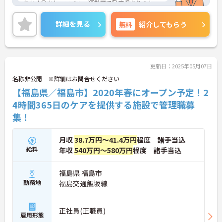
きます◎また、マイカー通勤可で駐車場ありのた
め、お車の通勤をお考えの方も安心です。ご興味の
ある方は、ご面接のポイントお伝えしますのでご気
詳細を見る
無料
紹介してもらう
軽にお問い合わせください。
更新日：2025年05月07日
名称非公開 ※詳細はお問合せください
【福島県／福島市】2020年春にオープン予定！2
4時間365日のケアを提供する施設で管理職募
集！
月収
38.7万円～41.4万円
程度 諸手当込
給料
年収
540万円～580万円
程度 諸手当込
福島県 福島市
勤務地
福島交通飯坂線
正社員(正職員)
雇用形態