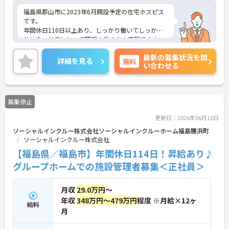
福島県郡山市に2023年6月開設予定の在宅ホスピス
です。
年間休日110日以上あり、しっかり働いてしっかり
休める、社員にとって理想の働き方を実現できま
す。
最新の募集状況を問
あなたの経験やスキルを活かして、利用者さまが安
詳細を見る
無料
い合わせる
心して過ごせる空間づくりにチャレンジしてみませ
んか？
ご興味をお持ちの方はお気軽にお問い合わせくださ
い。
募集停止
更新日：2026年06月16日
ソーシャルインクルー株式会社ソーシャルインクルーホーム福島腰浜町
ソーシャルインクルー株式会社
【福島県／福島市】年間休日114日！昇給あり♪
グループホームでの施設管理者募集＜正社員＞
月収
29.0万円
～
年収
348万円～479万円
程度 ※月給×12ヶ
給料
月