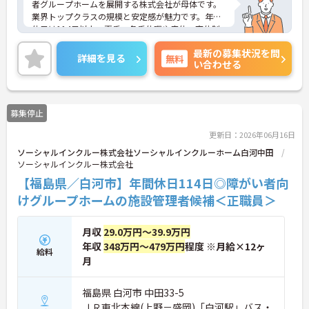
者グループホームを展開する株式会社が母体です。
業界トップクラスの規模と安定感が魅力です。年間
休日は114日以上、夏季・冬季休暇や産休・育休制
度もしっかり整っており、プライベートとの両立も
最新の募集状況を問
可能。これまでのご経験を活かし、新しいキャリア
詳細を見る
無料
い合わせる
を築きたい方、ぜひご応募ください。20代から60代
まで、幅広い年代の方が活躍できる職場です。ご興
味のある方は詳細等をお伝えしますので、お気軽に
お問い合わせください。
募集停止
更新日：2026年06月16日
ソーシャルインクルー株式会社ソーシャルインクルーホーム白河中田
ソーシャルインクルー株式会社
【福島県／白河市】年間休日114日◎障がい者向
けグループホームの施設管理者候補＜正職員＞
月収
29.0万円～39.9万円
年収
348万円～479万円
程度 ※月給×12ヶ
給料
月
福島県 白河市 中田33-5
ＪＲ東北本線(上野－盛岡)「白河駅」バス・