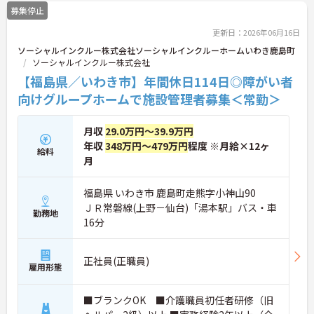
お問い合わせください。
募集停止
更新日：2026年06月16日
ソーシャルインクルー株式会社ソーシャルインクルーホームいわき鹿島町
ソーシャルインクルー株式会社
【福島県／いわき市】年間休日114日◎障がい者
向けグループホームで施設管理者募集＜常勤＞
月収
29.0万円～39.9万円
年収
348万円～479万円
程度 ※月給×12ヶ
給料
月
福島県 いわき市 鹿島町走熊字小神山90
ＪＲ常磐線(上野－仙台)「湯本駅」バス・車
勤務地
16分
正社員(正職員)
雇用形態
■ブランクOK ■介護職員初任者研修（旧