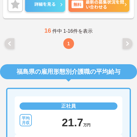
最新の募集状況を問
ご興味のある方には、面接対策ポイントなど、さら
詳細を見る
無料
い合わせる
に詳細をお話いたしますので、お気軽にご相談くだ
さい。
16
件中 1-16件を表示
1
福島県の雇用形態別介護職の平均給与
正社員
21.7
万円