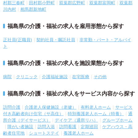
村郡三春町
田村郡小野町
双葉郡広野町
双葉郡富岡町
双葉郡
川内村
相馬郡新地町
福島県の介護・福祉の求人を雇用形態から探す
正社員(正職員)
契約社員・嘱託社員
非常勤・パート・アルバイ
ト
福島県の介護・福祉の求人を施設業態から探す
病院
クリニック
介護福祉施設
在宅医療
その他
福島県の介護・福祉の求人をサービス内容から探す
訪問介護
介護老人保健施設（老健）
有料老人ホーム
サービス
付き高齢者向け住宅（サ高住）
特別養護老人ホーム（特養）
通
所介護（デイサービス）
デイケア（通所リハ）
グループホーム
障がい者施設
訪問入浴
訪問看護
定期巡回
ケアハウス・高
齢者住宅地
ショートステイ
養護老人ホーム