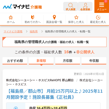
0
0
求人検索
会員登録
メニュー
ホーム
初めての方へ
面談会場一覧
保存した求人
最近見た求人
マイナビ介護職
福島県
福島県の管理職求人の求人・転職一覧
福島県の管理職求人
の介護職・福祉の求人・転職一覧
16
この条件の介護・福祉求人数
非公開求人
件 ＋
おすすめ順
新着順
月収順
年収順
更新日：2026年07月31日
株式会社シーユーシー・ホスピスReHOPE 郡山朝日
株式会社シーユー
シー・ホスピス
【福島県／郡山市】 月給25万円以上♪2025年11
月開設予定！施設長募集《正社員》
月収
36.4万円～38.4万円