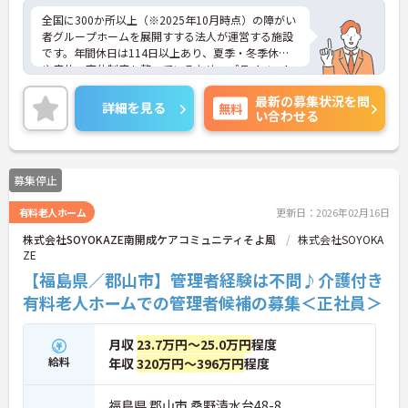
全国に300か所以上（※2025年10月時点）の障がい
者グループホームを展開すする法人が運営する施設
です。年間休日は114日以上あり、夏季・冬季休暇
や産休・育休制度も整っているため、プライベート
を大切にしながら長く働けます。20代からシニアま
最新の募集状況を問
で幅広い年代のスタッフが活躍しており、子育て中
詳細を見る
無料
い合わせる
の方も多いので、お互いに協力し合える温かい雰囲
気です。研修制度や外部勉強会の受講支援もあり、
働きながらスキルアップを目指せる環境が魅力。請
求業務は本社が一括対応するため、ご利用者さまの
募集停止
支援やスタッフの育成といった現場のマネジメント
業務に集中できます。これまでの経験や資格を活か
有料老人ホーム
更新日：2026年02月16日
し、安定した環境でキャリアを築きたい方をお待ち
しています。ご興味のある方は詳細等をお伝えしま
株式会社SOYOKAZE南開成ケアコミュニティそよ風
株式会社SOYOKA
すので、お気軽にお問い合わせください。
ZE
【福島県／郡山市】管理者経験は不問♪介護付き
有料老人ホームでの管理者候補の募集＜正社員＞
月収
23.7万円～25.0万円
程度
給料
年収
320万円～396万円
程度
福島県 郡山市 桑野清水台48-8