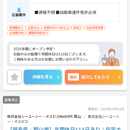
■資格不問 ■自動車運件免許必須
応募要件
管理職求人
日勤のみ
年間休日110日以上
高収入
社会保険完備
交通費支給
退職金制度あり
2020年春にオープン予定！
日勤のみの勤務で年間休日は110日ございます。
ご興味のある方はお気軽にお問い合わせ下さい。
詳細を見る
無料
紹介してもらう
募集停止
更新日：2026年07月31日
株式会社シーユーシー・ホスピスReHOPE 郡山
株式会社シーユーシ
ー・ホスピス
【福島県／郡山市】年間休日113日あり♪在宅ホ