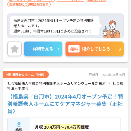
交通費支給
退職金制度あり
福島県白河市に2024年4月オープン予定の特別養護
老人ホームです。
週休3日制、年間休日は158日と多めに設定されてい
るため、プライベートを大切にしたい方におすすめ
の求人です。
残業は月平均3時間程度ですので、勤務終了後の予
詳細を見る
無料
紹介してもらう
定も立てやすいです。
ご興味のある方には、面接対策ポイントなど、さら
に詳細をお話しいたしますのでお気軽にご相談くだ
さい！
特別養護老人ホーム（特養）
更新日：2026年03月26日
社会福祉法人平成会特別養護老人ホームリアンヴェール新白河
社会福
祉法人平成会
【福島県／白河市】2024年4月オープン予定！特
別養護老人ホームにてケアマネジャー募集〈正社
員〉
月収
20.4万円～30.4万円
程度
給料