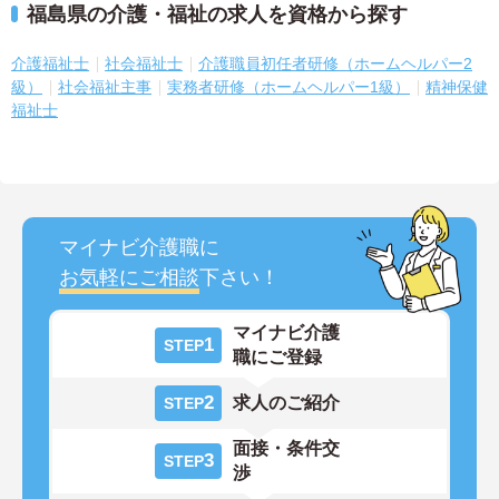
福島県の介護・福祉の求人を資格から探す
介護福祉士
社会福祉士
介護職員初任者研修（ホームヘルパー2
級）
社会福祉主事
実務者研修（ホームヘルパー1級）
精神保健
福祉士
マイナビ介護職に
お気軽にご相談
下さい！
マイナビ介護
1
STEP
職にご登録
2
求人のご紹介
STEP
面接・条件交
3
STEP
渉