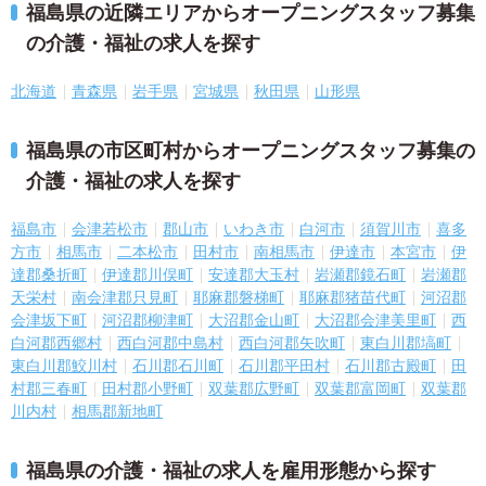
福島県の近隣エリアからオープニングスタッフ募集
の介護・福祉の求人を探す
北海道
青森県
岩手県
宮城県
秋田県
山形県
福島県の市区町村からオープニングスタッフ募集の
介護・福祉の求人を探す
福島市
会津若松市
郡山市
いわき市
白河市
須賀川市
喜多
方市
相馬市
二本松市
田村市
南相馬市
伊達市
本宮市
伊
達郡桑折町
伊達郡川俣町
安達郡大玉村
岩瀬郡鏡石町
岩瀬郡
天栄村
南会津郡只見町
耶麻郡磐梯町
耶麻郡猪苗代町
河沼郡
会津坂下町
河沼郡柳津町
大沼郡金山町
大沼郡会津美里町
西
白河郡西郷村
西白河郡中島村
西白河郡矢吹町
東白川郡塙町
東白川郡鮫川村
石川郡石川町
石川郡平田村
石川郡古殿町
田
村郡三春町
田村郡小野町
双葉郡広野町
双葉郡富岡町
双葉郡
川内村
相馬郡新地町
福島県の介護・福祉の求人を雇用形態から探す