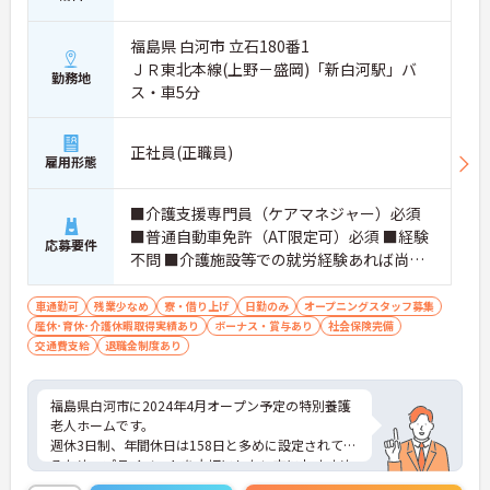
福島県 白河市 立石180番1
ＪＲ東北本線(上野－盛岡)「新白河駅」バ
勤務地
ス・車5分
正社員(正職員)
雇用形態
■介護支援専門員（ケアマネジャー）必須
■普通自動車免許（AT限定可）必須 ■経験
応募要件
不問 ■介護施設等での就労経験あれば尚可
あれば尚可
車通勤可
残業少なめ
寮・借り上げ
日勤のみ
オープニングスタッフ募集
産休･育休･介護休暇取得実績あり
ボーナス・賞与あり
社会保険完備
交通費支給
退職金制度あり
福島県白河市に2024年4月オープン予定の特別養護
老人ホームです。
週休3日制、年間休日は158日と多めに設定されてい
るため、プライベートを大切にしたい方におすすめ
の求人です。