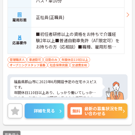
バス・車10分
正社員(正職員)
雇用形態
■初任者研修以上の資格をお持ちで介護経
験2年以上■普通自動車免許（AT限定可）を
応募要件
お持ちの方（応相談）■職種、雇用形態な
ど多様なメンバーから組成されるチームの
マネジメント経験をお持ちの方■店長(飲食
管理職求人
車通勤可
日勤のみ
年間休日110日以上
オープニングスタッフ募集
店や販売店などの)、施設長経験ある方歓迎
社会保険完備
交通費支給
福島県郡山市に2023年6月開設予定の在宅ホスピス
です。
年間休日110日以上あり、しっかり働いてしっかり
休める、社員にとって理想の働き方を実現できま
す。
最新の募集状況を問
あなたの経験やスキルを活かして、利用者さまが安
詳細を見る
無料
い合わせる
心して過ごせる空間づくりにチャレンジしてみませ
んか？
ご興味をお持ちの方はお気軽にお問い合わせくださ
い。
募集停止