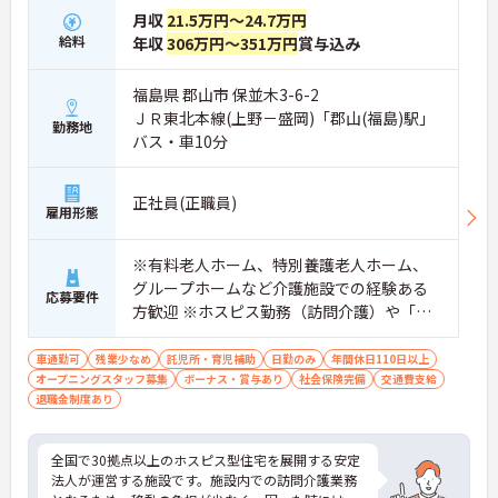
わせた働き方が相談できます
月収
21.5万円～24.7万円
【安心の教育・連携体制】
給料
年収
306万円～351万円
賞与込み
・訪問介護が初めてでも先輩スタッフの丁寧な同行
訪問からスタートできます
福島県 郡山市 保並木3-6-2
・施設内に他スタッフがおり困った時にすぐ相談で
ＪＲ東北本線(上野－盛岡)「郡山(福島)駅」
きる環境があります
勤務地
バス・車10分
・訪問診療医と24時間連携しておりチームで安心し
てケアに取り組めます
正社員(正職員)
雇用形態
※有料老人ホーム、特別養護老人ホーム、
グループホームなど介護施設での経験ある
応募要件
方歓迎 ※ホスピス勤務（訪問介護）や「看
取り」が初めての方も可
車通勤可
残業少なめ
託児所・育児補助
日勤のみ
年間休日110日以上
オープニングスタッフ募集
ボーナス・賞与あり
社会保険完備
交通費支給
退職金制度あり
全国で30拠点以上のホスピス型住宅を展開する安定
法人が運営する施設です。施設内での訪問介護業務