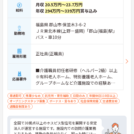
月収
20.5万円～23.7万円
給料
年収
294万円～339万円
賞与込み
福島県 郡山市 保並木3-6-2
ＪＲ東北本線(上野－盛岡)「郡山(福島)駅」
勤務地
バス・車10分
正社員(正職員)
雇用形態
■介護職員初任者研修（ヘルパー2級）以上
※有料老人ホーム、特別養護老人ホーム、
応募要件
グループホームなど介護施設での経験ある
方歓迎 ※ホスピス勤務（訪問介護）や「看
取り」が初めての方も可
車通勤可
残業少なめ
託児所・育児補助
日勤のみ
年間休日110日以上
オープニングスタッフ募集
ボーナス・賞与あり
社会保険完備
交通費支給
退職金制度あり
全国で30拠点以上のホスピス型住宅を展開する安定
法人が運営する施設です。施設内での訪問介護業務
となるため、移動の負担が少なく、困った時にはす