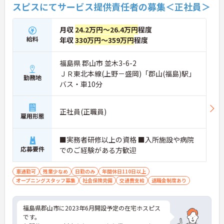
スピスにてサービス提供責任者の募集＜正社員＞
月収
24.2万円～26.4万円
程度
給料
年収
330万円～359万円
程度
福島県 郡山市 並木3-6-2
ＪＲ東北本線(上野－盛岡)「郡山(福島)駅」
勤務地
バス・車10分
正社員(正職員)
雇用形態
■実務者研修以上の資格 ■入所施設や病院
応募要件
でのご経験がある方歓迎
車通勤可
残業少なめ
日勤のみ
年間休日110日以上
オープニングスタッフ募集
社会保険完備
交通費支給
退職金制度あり
福島県郡山市に2023年6月開設予定の在宅ホスピス
です。