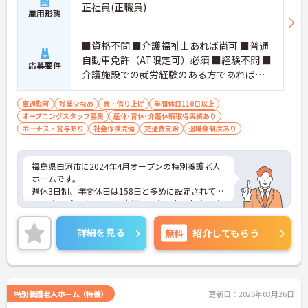
わせた働き方が相談できます
正社員(正職員)
雇用形態
【安心の教育・連携体制】
・訪問介護が初めてでも先輩スタッフの丁寧な同行
■資格不問 ■介護福祉士あれば尚可 ■普通
訪問からスタートできます
自動車免許（AT限定可）必須 ■経験不問 ■
・施設内に他スタッフがおり困った時にすぐ相談で
応募要件
介護施設での就労経験のある方であれば尚
きる環境があります
可
・訪問診療医と24時間連携しておりチームで安心し
てケアに取り組めます
車通勤可
残業少なめ
寮・借り上げ
年間休日110日以上
オープニングスタッフ募集
産休･育休･介護休暇取得実績あり
ボーナス・賞与あり
社会保険完備
交通費支給
退職金制度あり
福島県白河市に2024年4月オープンの特別養護老人
ホームです。
週休3日制、年間休日は158日と多めに設定されてい
るため、プライベートを大切にしたい方におすすめ
の求人です。
残業は月平均3時間程度ですので、勤務終了後の予
詳細を見る
無料
紹介してもらう
定も立てやすいです。
ご興味のある方には、面接対策ポイントなど、さら
に詳細をお話しいたしますのでお気軽にご相談くだ
さい！
特別養護老人ホーム（特養）
更新日：2026年03月26日