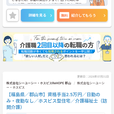
ぐに仲間に相談できるチーム体制が魅力です。残業
は全社平均残業月5時間程度と少なく、3日以上の連
続休暇で支援金が支給される独自の制度や、美容皮
詳細を見る
無料
紹介してもらう
膚科などの割引が受けられる福利厚生も充実してい
ます。ホスピスケアが初めてでも、充実した入社時
研修と資格取得支援制度を活用し、専門性を高めな
がらご自身のキャリアアップを目指すことができま
す。ご入居者さまの生きる喜びに寄り添いながらチ
ームで協力しながらより良いケアを提供したい方に
ぴったりの環境です。
★おすすめPOINT★
【給与・待遇の充実】
・賞与実績2.62ヶ月分と月78,000円の手厚い処遇改
善手当が支給されます
・長期休暇取得時の支援金や心の健康支援など独自
更新日：2026年07月31日
の福利厚生が整っています
・マイカー通勤が可能で無料の駐車場を完備してい
株式会社シーユーシー・ホスピスReHOPE 郡山
株式会社シーユーシ
ます
ー・ホスピス
【福島県／郡山市】資格手当2.5万円／日勤の
【柔軟で働きやすい環境】
み・夜勤なし／ホスピス型住宅／介護福祉士（訪
・残業は全社平均残業月5時間程度とプライベート
の時間をしっかりと確保できます
問介護）
・日勤帯のみや土日休み固定などご自身の希望に合