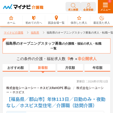
0
0
求人検索
会員登録
メニュー
ホーム
初めての方へ
面談会場一覧
保存した求人
最近見た求人
マイナビ介護職
福島県
福島県のオープニングスタッフ募集の求人・転職一
福島県のオープニングスタッフ募集
の介護職・福祉の求人・転職
一覧
9
この条件の介護・福祉求人数
非公開求人
件 ＋
おすすめ順
新着順
月収順
年収順
更新日：2026年07月31日
株式会社シーユーシー・ホスピスReHOPE 郡山
株式会社シーユーシ
ー・ホスピス
【福島県／郡山市】年休113日／日勤のみ・夜勤
なし／ホスピス型住宅／介護職（訪問介護）