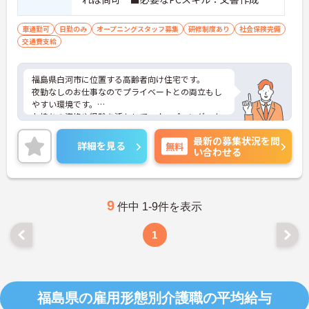
表計算、管理できる
車通勤可
日勤のみ
オープニングスタッフ募集
研修制度あり
社会保険完備
交通費支給
福島県白河市に位置する高齢者向け住宅です。
夜勤なしのお仕事なのでプライベートとの両立もし
やすい環境です。
お持ちの資格や経験を活かして、オープニングスタ
ッフとして活気ある施設を作っていきませんか♪
最新の募集状況を問
ご興味をお持ちの方はお気軽にお問い合わせくださ
詳細を見る
無料
い合わせる
い。
9
件中 1-9件を表示
1
福島県の雇用形態別介護職の平均給与