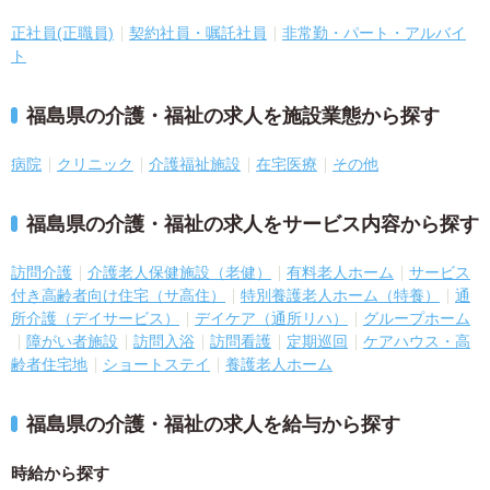
正社員(正職員)
契約社員・嘱託社員
非常勤・パート・アルバイ
ト
福島県の介護・福祉の求人を施設業態から探す
病院
クリニック
介護福祉施設
在宅医療
その他
福島県の介護・福祉の求人をサービス内容から探す
訪問介護
介護老人保健施設（老健）
有料老人ホーム
サービス
付き高齢者向け住宅（サ高住）
特別養護老人ホーム（特養）
通
所介護（デイサービス）
デイケア（通所リハ）
グループホーム
障がい者施設
訪問入浴
訪問看護
定期巡回
ケアハウス・高
齢者住宅地
ショートステイ
養護老人ホーム
福島県の介護・福祉の求人を給与から探す
時給から探す