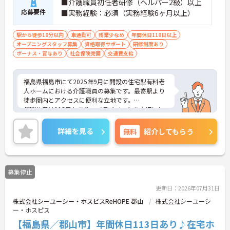
■介護職員初任者研修（ヘルパー2級）以上
応募要件
■実務経験：必須（実務経験6ヶ月以上）
駅から徒歩10分以内
車通勤可
残業少なめ
年間休日110日以上
オープニングスタッフ募集
資格取得サポート
研修制度あり
ボーナス・賞与あり
社会保険完備
交通費支給
福島県福島市にて2025年9月に開設の住宅型有料老
人ホームにおける介護職員の募集です。最寄駅より
徒歩圏内とアクセスに便利な立地です。
年間休日は113日もあり、プライベートを大切にし
ながらご勤務いただけます。
ご興味のある方には、面接対策ポイントなど、さら
詳細を見る
無料
紹介してもらう
に詳細をご案内しますのでお気軽にご相談くださ
い！
募集停止
更新日：2026年07月31日
株式会社シーユーシー・ホスピスReHOPE 郡山
株式会社シーユーシ
ー・ホスピス
【福島県／郡山市】年間休日113日あり♪在宅ホ