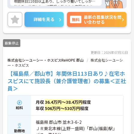
年間休日110日以上あり、しっかり働いてしっかり
休める、社員にとって理想の働き方を実現できま
す。
最新の募集状況を問
あなたの経験やスキルを活かして、利用者さまが安
詳細を見る
無料
い合わせる
心して過ごせる空間づくりにチャレンジしてみませ
んか？
ご興味をお持ちの方はお気軽にお問い合わせくださ
い。
募集停止
更新日：2026年07月31日
株式会社シーユーシー・ホスピスReHOPE 郡山
株式会社シーユーシ
ー・ホスピス
【福島県／郡山市】年間休日113日あり♪在宅ホ
スピスにて施設長（兼介護管理者）の募集＜正社
員＞
月収
36.4万円～38.4万円
程度
給料
年収
506万円～530万円
程度
福島県 郡山市 並木3-6-2
ＪＲ東北本線(上野－盛岡)「郡山(福島)駅」
勤務地