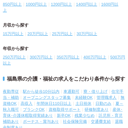
850円以上
1000円以上
1200円以上
1400円以上
1600円以
上
月収から探す
15万円以上
20万円以上
25万円以上
30万円以上
年収から探す
250万円以上
300万円以上
350万円以上
400万円以上
500万円
以上
福島県の介護・福祉の求人をこだわり条件から探す
夜勤専従
駅から徒歩10分以内
車通勤可
寮・借り上げ
住宅手
当・補助
オープニングスタッフ募集
未経験OK
管理職求人
無
資格OK
高収入
年間休日110日以上
土日祝休
日勤のみ
夏～
秋入職可
ブランクOK
資格取得サポート
研修制度あり
産休･
育休･介護休暇取得実績あり
新卒OK
残業少なめ
託児所・育児
補助あり
ボーナス・賞与あり
社会保険完備
交通費支給
退職
金制度あり