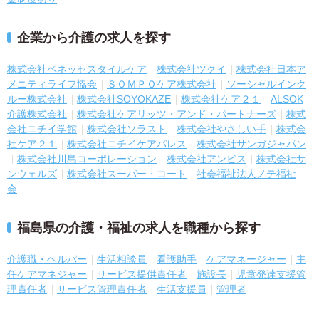
企業から介護の求人を探す
株式会社ベネッセスタイルケア
株式会社ツクイ
株式会社日本ア
メニティライフ協会
ＳＯＭＰＯケア株式会社
ソーシャルインク
ルー株式会社
株式会社SOYOKAZE
株式会社ケア２１
ALSOK
介護株式会社
株式会社ケアリッツ・アンド・パートナーズ
株式
会社ニチイ学館
株式会社ソラスト
株式会社やさしい手
株式会
社ケア２１
株式会社ニチイケアパレス
株式会社サンガジャパン
株式会社川島コーポレーション
株式会社アンビス
株式会社サ
ンウェルズ
株式会社スーパー・コート
社会福祉法人ノテ福祉
会
福島県の介護・福祉の求人を職種から探す
介護職・ヘルパー
生活相談員
看護助手
ケアマネージャー
主
任ケアマネジャー
サービス提供責任者
施設長
児童発達支援管
理責任者
サービス管理責任者
生活支援員
管理者