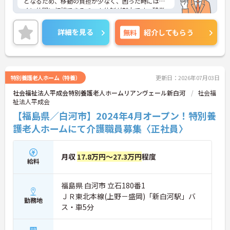
となるため、移動の負担が少なく、困った時にはす
ぐに仲間に相談できるチーム体制が魅力です。残業
は全社平均残業月5時間程度と少なく、3日以上の連
続休暇で支援金が支給される独自の制度や、美容皮
詳細を見る
無料
紹介してもらう
膚科などの割引が受けられる福利厚生も充実してい
ます。ホスピスケアが初めてでも、充実した入社時
研修と資格取得支援制度を活用し、専門性を高めな
がらご自身のキャリアアップを目指すことができま
す。ご入居者さまの生きる喜びに寄り添いながらチ
特別養護老人ホーム（特養）
更新日：2026年07月03日
ームで協力しながらより良いケアを提供したい方に
社会福祉法人平成会特別養護老人ホームリアンヴェール新白河
社会福
ぴったりの環境です。
祉法人平成会
★おすすめPOINT★
【福島県／白河市】2024年4月オープン！特別養
【給与・待遇の充実】
護老人ホームにて介護職員募集〈正社員〉
・資格手当25,000円、賞与実績2.62ヶ月分と月78,0
00円の手厚い処遇改善手当が支給されます
・長期休暇取得時の支援金や心の健康支援など独自
月収
17.8万円～27.3万円
程度
の福利厚生が整っています
給料
・マイカー通勤が可能で無料の駐車場を完備してい
ます
福島県 白河市 立石180番1
【柔軟で働きやすい環境】
ＪＲ東北本線(上野－盛岡)「新白河駅」バ
勤務地
・残業は全社平均残業月5時間程度とプライベート
ス・車5分
の時間をしっかりと確保できます
・日勤帯のみや土日休み固定などご自身の希望に合