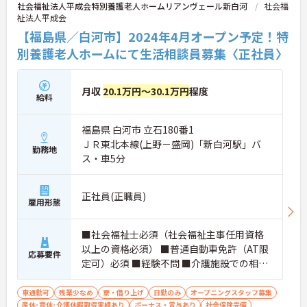
社会福祉法人平成会特別養護老人ホームリアンヴェール新白河
社会福
祉法人平成会
【福島県／白河市】2024年4月オープン予定！特
別養護老人ホームにて生活相談員募集〈正社員〉
月収
20.1万円～30.1万円
程度
給料
福島県 白河市 立石180番1
ＪＲ東北本線(上野－盛岡)「新白河駅」バ
勤務地
ス・車5分
正社員(正職員)
雇用形態
■社会福祉士必須（社会福祉主事任用資格
以上の資格必須） ■普通自動車免許（AT限
応募要件
定可）必須 ■経験不問 ■介護施設での相談
業務に従事した経験があれば尚可
車通勤可
残業少なめ
寮・借り上げ
日勤のみ
オープニングスタッフ募集
産休･育休･介護休暇取得実績あり
ボーナス・賞与あり
社会保険完備