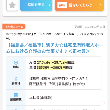
残業は月平均3時間程度ですので、勤務終了後の予
詳細を見る
無料
紹介してもらう
定も立てやすいです。
ご興味のある方には、面接対策ポイントなど、さら
に詳細をお話しいたしますのでお気軽にご相談くだ
さい！
有料老人ホーム
更新日：2026年02月10日
株式会社My Nursingナーシングホーム悠ライフ福島
株式会社My Nursi
ng
【福島県／福島市】駅チカ☆住宅型有料老人ホー
ムにおける介護のお仕事です♪＜正社員＞
月収
27.5万円～28.7万円
程度
給料
年収
385万円～399万円
程度
福島県 福島市 南矢野目字上戸ノ内7-1
勤務地
阿武隈急行「卸町(福島)駅」徒歩9分
正社員(正職員)
雇用形態