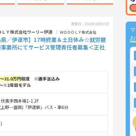
更新日：2026年08月07日
マ
ＯＬＹ株式会社ウーリー伊達
ＷＯＯＯＬＹ株式会社
お
島県／伊達市】17時終業＆土日休み☆就労継
援事業所にてサービス管理責任者募集＜正社
円～31.0万円
程度 ※諸手当込み
～※2年目モデル
伏黒字西本場1-1 2F
(上野－盛岡)「伊達駅」バス・車6分
)