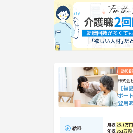
訪問看
株式会
【福
ポー
登用
月収
25.1万円
給料
年収
351万円