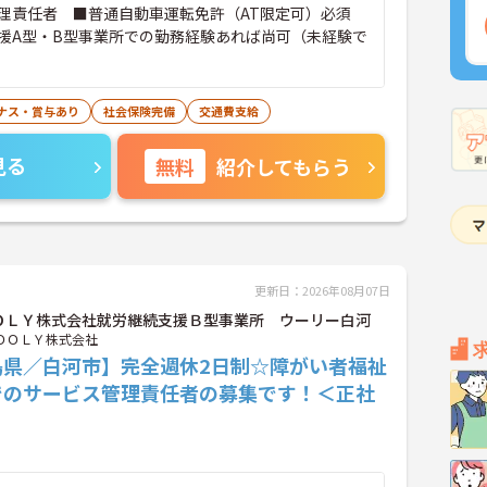
理責任者 ■普通自動車運転免許（AT限定可）必須
援A型・B型事業所での勤務経験あれば尚可（未経験で
ナス・賞与あり
社会保険完備
交通費支給
見る
無料
紹介してもらう
更新日：2026年08月07日
ＯＬＹ株式会社就労継続支援Ｂ型事業所 ウーリー白河
ＯＯＬＹ株式会社
島県／白河市】完全週休2日制☆障がい者福祉
でのサービス管理責任者の募集です！＜正社