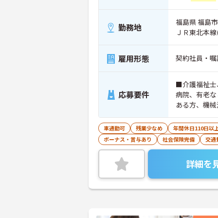
福島県 福島市 
勤務地
ＪＲ東北本線
雇用形態
契約社員・嘱
■介護福祉士
応募要件
病院、有老な
ある方、機械
車通勤可
残業少なめ
年間休日110日以
ボーナス・賞与あり
社会保険完備
交通
詳細を