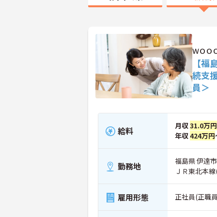
ＷＯＯ
【福
続支
員＞
月収
31.0万
給料
年収
424万円
福島県 伊達市 
勤務地
ＪＲ東北本線
雇用形態
正社員(正職員