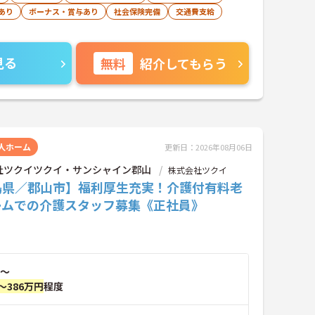
あり
ボーナス・賞与あり
社会保険完備
交通費支給
見る
無料
紹介してもらう
人ホーム
更新日：2026年08月06日
社ツクイツクイ・サンシャイン郡山
株式会社ツクイ
島県／郡山市】福利厚生充実！介護付有料老
ームでの介護スタッフ募集《正社員》
～
～386万円
程度