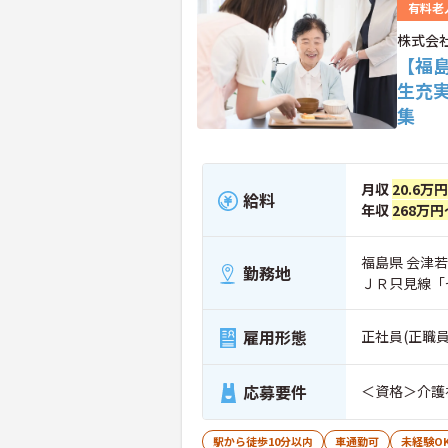
有料老
株式会
【福
生充
集
月収
20.6万円
給料
年収
268万円
福島県 会津若
勤務地
ＪＲ只見線「
雇用形態
正社員(正職員
応募要件
＜資格＞介護
駅から徒歩10分以内
車通勤可
未経験O