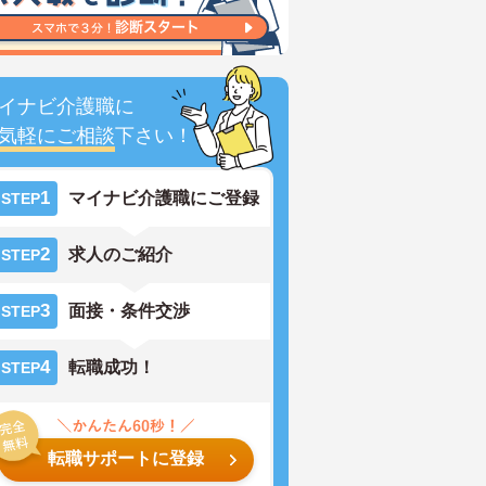
イナビ介護職に
気軽にご相談
下さい！
1
マイナビ介護職にご登録
STEP
2
求人のご紹介
STEP
3
面接・条件交渉
STEP
4
転職成功！
STEP
転職サポートに登録