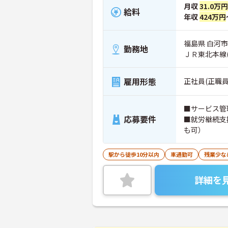
月収
31.0万
給料
年収
424万円
福島県 白河市
勤務地
ＪＲ東北本線
雇用形態
正社員(正職員
■サービス管
応募要件
■就労継続支
も可）
駅から徒歩10分以内
車通勤可
残業少な
詳細を