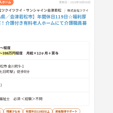
人ホーム
更新日：2026年08月06日
社ツクイツクイ・サンシャイン会津若松
株式会社ツクイ
島県／会津若松市】年間休日119日☆福利厚
実！介護付き有料老人ホームにて介護職員募
～程度
～386万円
程度 月給×12ヶ月＋賞与
松市 金川町9-1
七日町駅」徒歩8分
)
福祉士 必須 ＜経験＞不問
K
残業少なめ
年間休日110日以上
資格取得サポート