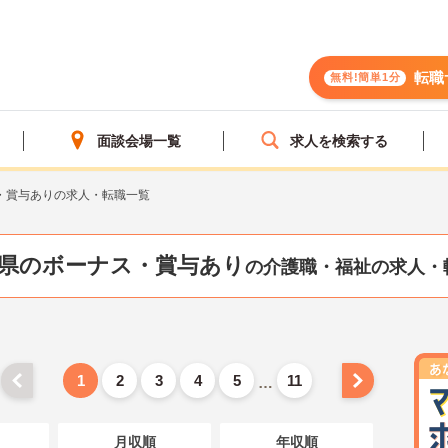
転職
無料!簡単1分
面談会場一覧
求人を検索する
・賞与ありの求人・転職一覧
県のボーナス・賞与あり
の介護職・福祉の求人・
1
2
3
4
5
11
…
月収順
年収順