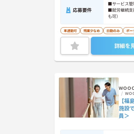
■サービス管
応募要件
■就労継続支
も可）
車通勤可
残業少なめ
日勤のみ
ボー
詳細を
ＷＯＯ
ＷＯ
【福
施設
員＞