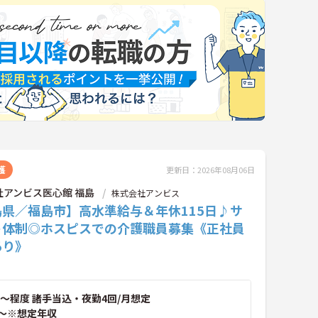
護
更新日：2026年08月06日
社アンビス医心館 福島
株式会社アンビス
島県／福島市】高水準給与＆年休115日♪サ
ト体制◎ホスピスでの介護職員募集《正社員
あり》
～程度 諸手当込・夜勤4回/月想定
～※想定年収