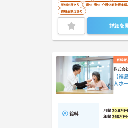
研修制度あり
産休･育休･介護休暇取得実績
退職金制度あり
詳細を
有料老
株式会
【福
人ホ
月収
20.6万円
給料
年収
268万円