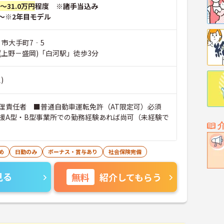
円～31.0万円
程度 ※諸手当込み
～※2年目モデル
 市大手町7‐5
(上野－盛岡)「白河駅」徒歩3分
)
理責任者 ■普通自動車運転免許（AT限定可）必須
援A型・B型事業所での勤務経験あれば尚可（未経験で
め
日勤のみ
ボーナス・賞与あり
社会保険完備
見る
無料
紹介してもらう