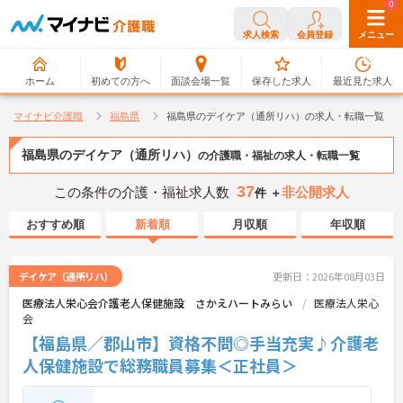
0
0
求人検索
会員登録
メニュー
ホーム
初めての方へ
面談会場一覧
保存した求人
最近見た求人
マイナビ介護職
福島県
福島県のデイケア（通所リハ）の求人・転職一覧
福島県のデイケア（通所リハ）
の介護職・福祉の求人・転職一覧
37
この条件の介護・福祉求人数
非公開求人
件 ＋
おすすめ順
新着順
月収順
年収順
デイケア（通所リハ）
更新日：2026年08月03日
医療法人栄心会介護老人保健施設 さかえハートみらい
医療法人栄心
会
【福島県／郡山市】資格不問◎手当充実♪介護老
人保健施設で総務職員募集＜正社員＞