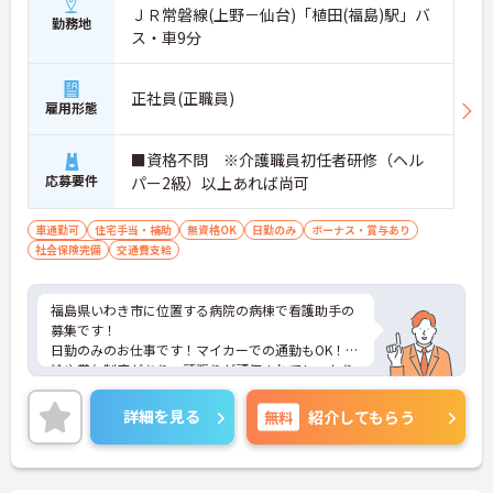
ＪＲ常磐線(上野－仙台)「植田(福島)駅」バ
勤務地
ス・車9分
正社員(正職員)
雇用形態
■資格不問 ※介護職員初任者研修（ヘル
応募要件
パー2級）以上あれば尚可
車通勤可
住宅手当・補助
無資格OK
日勤のみ
ボーナス・賞与あり
社会保険完備
交通費支給
福島県いわき市に位置する病院の病棟で看護助手の
募集です！
日勤のみのお仕事です！マイカーでの通勤もOK！昇
給や賞与制度があり、頑張りが評価されてしっかり
と還元されます。さらに住宅手当などの各種手当も
あるのは嬉しいポイントです◎フォロー体制もあ
詳細を見る
無料
紹介してもらう
り、経験に関わらず安心してスタートできます。
こちらの求人にご興味がございましたら面接のポイ
ントもお伝えしますので是非ご応募お待ちしており
ます。