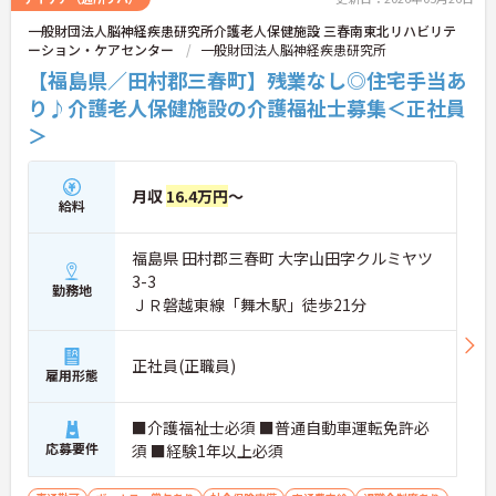
一般財団法人脳神経疾患研究所介護老人保健施設 三春南東北リハビリテ
ーション・ケアセンター
一般財団法人脳神経疾患研究所
【福島県／田村郡三春町】残業なし◎住宅手当あ
り♪介護老人保健施設の介護福祉士募集＜正社員
＞
月収
16.4万円
～
給料
福島県 田村郡三春町 大字山田字クルミヤツ
3-3
勤務地
ＪＲ磐越東線「舞木駅」徒歩21分
正社員(正職員)
雇用形態
■介護福祉士必須 ■普通自動車運転免許必
応募要件
須 ■経験1年以上必須