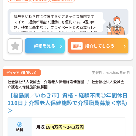
福島県いわき市に位置するケアミックス病院です。
マイカー通勤が可能！通勤にも便利です。4週8休
制、残業は基本なく、プライベートとの両立もしや
すい環境です。ご興味をお持ちの方はお気軽にお問
い合わせください。
詳細を見る
無料
紹介してもらう
デイケア（通所リハ）
更新日：2026年07月03日
社会福祉法人愛誠会 介護老人保健施設佳勝園
社会福祉法人愛誠会
介護老人保健施設佳勝園
【福島県／いわき市】資格・経験不問◎年間休日
110日♪介護老人保健施設で介護職員募集＜常勤
＞
月収
18.4万円～24.3万円
給料