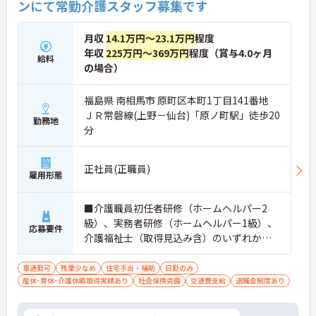
ンにて常勤介護スタッフ募集です
月収
14.1万円～23.1万円
程度
年収
225万円～369万円
程度（賞与4.0ヶ月
給料
の場合）
福島県 南相馬市 原町区本町1丁目141番地
ＪＲ常磐線(上野－仙台)「原ノ町駅」徒歩20
勤務地
分
正社員(正職員)
雇用形態
■介護職員初任者研修（ホームヘルパー2
級）、実務者研修（ホームヘルパー1級）、
応募要件
介護福祉士（取得見込み含）のいずれか資
格お持ちの方 ■普通自動車免許（AT限定
可） ※未経験者応相談
車通勤可
残業少なめ
住宅手当・補助
日勤のみ
産休･育休･介護休暇取得実績あり
社会保険完備
交通費支給
退職金制度あり