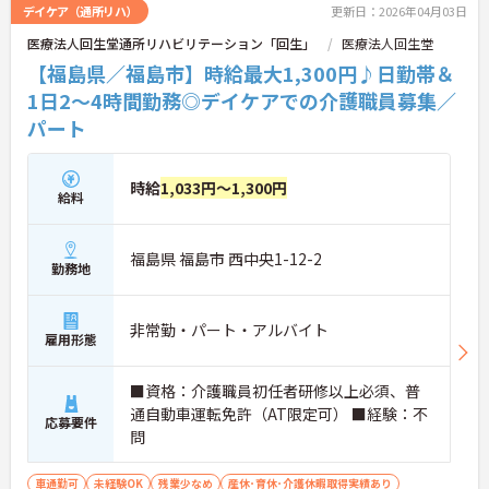
デイケア（通所リハ）
更新日：2026年04月03日
医療法人回生堂通所リハビリテーション「回生」
医療法人回生堂
【福島県／福島市】時給最大1,300円♪日勤帯＆
1日2～4時間勤務◎デイケアでの介護職員募集／
パート
時給
1,033円～1,300円
給料
福島県 福島市 西中央1-12-2
勤務地
非常勤・パート・アルバイト
雇用形態
■資格：介護職員初任者研修以上必須、普
通自動車運転免許（AT限定可） ■経験：不
応募要件
問
車通勤可
未経験OK
残業少なめ
産休･育休･介護休暇取得実績あり