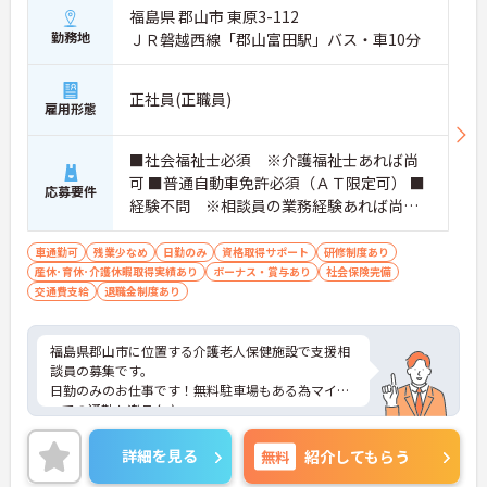
福島県 郡山市 東原3-112
勤務地
ＪＲ磐越西線「郡山富田駅」バス・車10分
正社員(正職員)
雇用形態
■社会福祉士必須 ※介護福祉士あれば尚
可 ■普通自動車免許必須（ＡＴ限定可） ■
応募要件
経験不問 ※相談員の業務経験あれば尚可
■必要なＰＣスキル：ワード、エクセル程
度
車通勤可
残業少なめ
日勤のみ
資格取得サポート
研修制度あり
産休･育休･介護休暇取得実績あり
ボーナス・賞与あり
社会保険完備
交通費支給
退職金制度あり
福島県郡山市に位置する介護老人保健施設で支援相
談員の募集です。
日勤のみのお仕事です！無料駐車場もある為マイカ
ーでの通勤も楽ラク♪
昇給、賞与があり、さらに福利厚生も充実している
のは嬉しいポイントです◎丁寧な研修とフォロー体
詳細を見る
無料
紹介してもらう
制で、経験に関わらず安心してスタートできます。