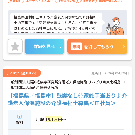
車通勤可
ボーナス・賞与あり
社会保険完備
交通費支給
退職金制度あり
福島県田村郡三春町の介護老人保健施設で介護福祉
士の募集です！交通費支給はもちろん、住宅手当を
はじめとした各種手当に加え、昇給や計4ヵ月分の
賞与実績ありで待遇面ばっちり！あなたの頑張りが
しっかり評価される職場です◎また、利用可能な託
児施設ありでご家族がいる方でも安心して働くこと
詳細を見る
無料
紹介してもらう
ができます♪ご興味のある方は面接ポイントをお伝
えしますので、お気軽にご連絡ください！
デイケア（通所リハ）
更新日：2026年05月26日
一般財団法人脳神経疾患研究所介護老人保健施設 リハビリ南東北福島
一般財団法人脳神経疾患研究所
【福島県／福島市】残業なし◎家族手当あり♪介
護老人保健施設の介護福祉士募集＜正社員＞
月収
15.1万円
～
給料