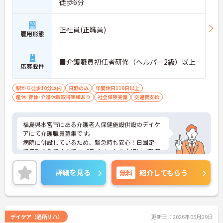
徒歩6分
正社員(正職員)
雇用形態
■介護職員初任者研修（ヘルパー2級）以上
応募要件
駅から徒歩10分以内
日勤のみ
年間休日110日以上
産休･育休･介護休暇取得実績あり
社会保険完備
交通費支給
福島県本宮市にある介護老人保健施設併設のデイケ
アにて介護職員募集です。
病院に併設しているため、緊急時も安心！日固定休
で日勤のみですので、プライベートを大切にご勤務
いただけます！
ご興味ある方には、面接対策ポイントなど、さらに
詳細を見る
無料
紹介してもらう
詳細をお話しいたしますのでお気軽にご相談くださ
い。
デイケア（通所リハ）
更新日：2026年05月29日