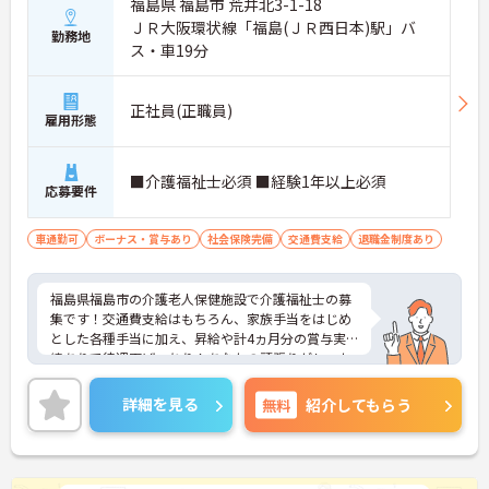
福島県 福島市 荒井北3-1-18
ＪＲ大阪環状線「福島(ＪＲ西日本)駅」バ
勤務地
ス・車19分
正社員(正職員)
雇用形態
■介護福祉士必須 ■経験1年以上必須
応募要件
車通勤可
ボーナス・賞与あり
社会保険完備
交通費支給
退職金制度あり
福島県福島市の介護老人保健施設で介護福祉士の募
集です！交通費支給はもちろん、家族手当をはじめ
とした各種手当に加え、昇給や計4ヵ月分の賞与実
績ありで待遇面ばっちり！あなたの頑張りがしっか
り評価される職場です◎ご興味のある方は面接ポイ
ントをお伝えしますので、お気軽にご連絡くださ
詳細を見る
無料
紹介してもらう
い！