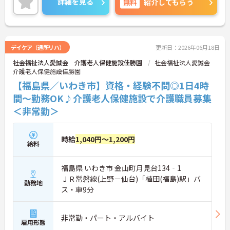
詳細を見る
無料
紹介してもらう
細をお話致しますのでお気軽にご相談ください。
デイケア（通所リハ）
更新日：2026年06月18日
社会福祉法人愛誠会 介護老人保健施設佳勝園
社会福祉法人愛誠会
介護老人保健施設佳勝園
【福島県／いわき市】資格・経験不問◎1日4時
間～勤務OK♪介護老人保健施設で介護職員募集
＜非常勤＞
時給
1,040円～1,200円
給料
福島県 いわき市 金山町月見台134‐1
ＪＲ常磐線(上野－仙台)「植田(福島)駅」バ
勤務地
ス・車9分
非常勤・パート・アルバイト
雇用形態