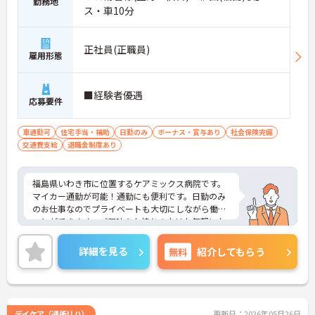
勤務地
ス・車10分
正社員(正職員)
雇用形態
■経験者優遇
応募要件
車通勤可
住宅手当・補助
日勤のみ
ボーナス・賞与あり
社会保険完備
交通費支給
退職金制度あり
福島県いわき市に位置するケアミックス病院です。
マイカー通勤が可能！通勤にも便利です。日勤のみ
のお仕事なのでプライベートも大切にしながら働く
ことができます。ご興味をお持ちの方はお気軽にお
問い合わせください。
詳細を見る
無料
紹介してもらう
デイケア（通所リハ）
更新日：2026年05月26日