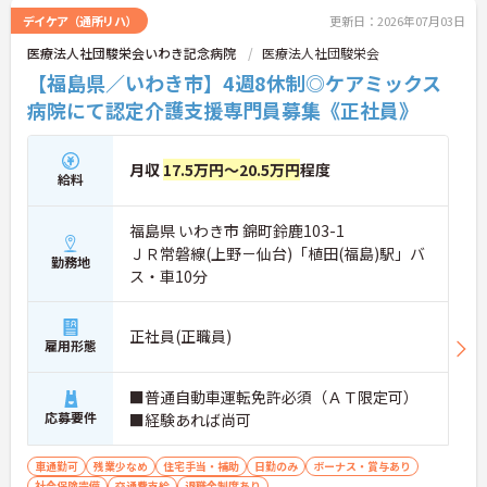
デイケア（通所リハ）
更新日：2026年07月03日
医療法人社団駿栄会いわき記念病院
医療法人社団駿栄会
【福島県／いわき市】4週8休制◎ケアミックス
病院にて認定介護支援専門員募集《正社員》
月収
17.5万円～20.5万円
程度
給料
福島県 いわき市 錦町鈴鹿103-1
ＪＲ常磐線(上野－仙台)「植田(福島)駅」バ
勤務地
ス・車10分
正社員(正職員)
雇用形態
■普通自動車運転免許必須（ＡＴ限定可）
応募要件
■経験あれば尚可
車通勤可
残業少なめ
住宅手当・補助
日勤のみ
ボーナス・賞与あり
社会保険完備
交通費支給
退職金制度あり