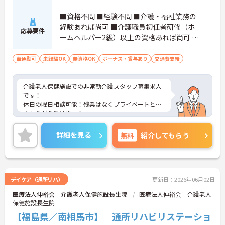
■資格不問 ■経験不問 ■介護・福祉業務の
経験あれば尚可 ■介護職員初任者研修（ホ
応募要件
ームヘルパー2級）以上の資格あれば尚可 ■
普通自動車運転免許（AT限定可） ■必要な
PCスキル：入力程度
車通勤可
未経験OK
無資格OK
ボーナス・賞与あり
交通費支給
介護老人保健施設での非常勤介護スタッフ募集求人
です！
休日の曜日相談可能！残業はなくプライベートと両
立しながら働けます！
ご興味ある方には、面接のポイントなど、さらに詳
細をお話致しますのでお気軽にご相談ください。
詳細を見る
無料
紹介してもらう
デイケア（通所リハ）
更新日：2026年06月02日
医療法人伸裕会 介護老人保健施設長生院
医療法人伸裕会 介護老人
保健施設長生院
【福島県／南相馬市】 通所リハビリステーショ