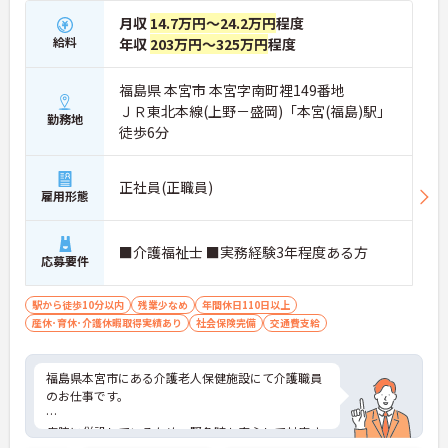
月収
14.7万円～24.2万円
程度
給料
年収
203万円～325万円
程度
福島県 本宮市 本宮字南町裡149番地
ＪＲ東北本線(上野－盛岡)「本宮(福島)駅」
勤務地
徒歩6分
正社員(正職員)
雇用形態
■介護福祉士 ■実務経験3年程度ある方
応募要件
駅から徒歩10分以内
残業少なめ
年間休日110日以上
産休･育休･介護休暇取得実績あり
社会保険完備
交通費支給
福島県本宮市にある介護老人保健施設にて介護職員
のお仕事です。
病院に併設しているため、緊急時も安心して対応す