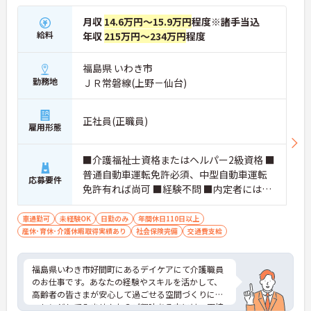
月収
14.6万円～15.9万円
程度※諸手当込
給料
年収
215万円～234万円
程度
福島県 いわき市
勤務地
ＪＲ常磐線(上野－仙台)
正社員(正職員)
雇用形態
■介護福祉士資格またはヘルパー2級資格 ■
普通自動車運転免許必須、中型自動車運転
応募要件
免許有れば尚可 ■経験不問 ■内定者には、
自費にて健康診断書提出要
車通勤可
未経験OK
日勤のみ
年間休日110日以上
産休･育休･介護休暇取得実績あり
社会保険完備
交通費支給
福島県いわき市好間町にあるデイケアにて介護職員
のお仕事です。あなたの経験やスキルを活かして、
高齢者の皆さまが安心して過ごせる空間づくりにチ
ャレンジしてみませんか？ご興味ある方には、面接