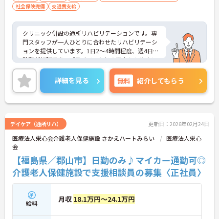
社会保険完備
交通費支給
クリニック併設の通所リハビリテーションです。専
門スタッフが一人ひとりに合わせたリハビリテーシ
ョンを提供しています。1日2～4時間程度、週4日の
勤務が相談でき、プライベートとの両立もしやすい
です。ご興味のある方には、面接対策ポイントな
ど、さらに詳細をお話しいたしますのでお気軽にご
詳細を見る
無料
紹介してもらう
相談ください！
デイケア（通所リハ）
更新日：2026年02月24日
医療法人栄心会介護老人保健施設 さかえハートみらい
医療法人栄心
会
【福島県／郡山市】日勤のみ♪マイカー通勤可◎
介護老人保健施設で支援相談員の募集〈正社員〉
月収
18.1万円～24.1万円
給料