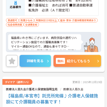
■介護福祉士 あれば尚可 ■普通自動車運
応募要件
転免許 必須（ＡＴ限定可）
車通勤可
残業少なめ
年間休日110日以上
産休･育休･介護休暇取得実績あり
社会保険完備
交通費支給
福島県いわき市にございます、病院併設の通所リハ
ビリテーション施設での介護職員募集です！
マイカー通勤OKなので、通勤も楽々です◎
ご興味ある方には、面接対策ポイントなど、詳細を
お話しいたしますのでお気軽にご相談ください。
詳細を見る
無料
紹介してもらう
デイケア（通所リハ）
更新日：2025年12月19日
医療法人慈久会介護老人保健施設明生苑
医療法人慈久会
【福島県/本宮市】託児所完備♪介護老人保健施
設にて介護職員の募集です！