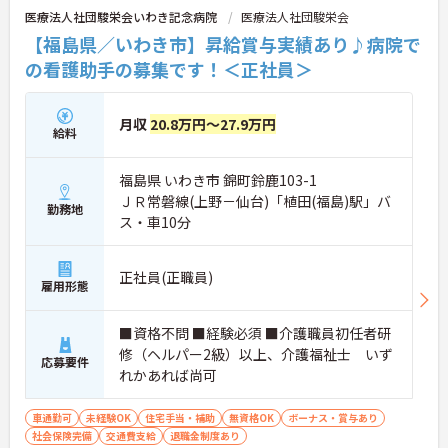
医療法人社団駿栄会いわき記念病院
医療法人社団駿栄会
【福島県／いわき市】昇給賞与実績あり♪病院で
の看護助手の募集です！＜正社員＞
月収
20.8万円～27.9万円
給料
福島県 いわき市 錦町鈴鹿103-1
ＪＲ常磐線(上野－仙台)「植田(福島)駅」バ
勤務地
ス・車10分
正社員(正職員)
雇用形態
■資格不問 ■経験必須 ■介護職員初任者研
修（ヘルパー2級）以上、介護福祉士 いず
応募要件
れかあれば尚可
車通勤可
未経験OK
住宅手当・補助
無資格OK
ボーナス・賞与あり
社会保険完備
交通費支給
退職金制度あり