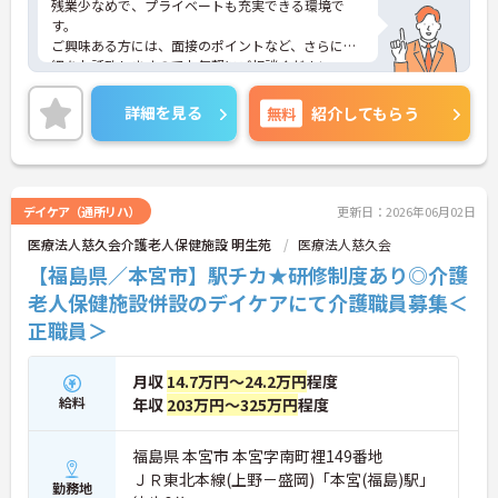
残業少なめで、プライベートも充実できる環境で
す。
ご興味ある方には、面接のポイントなど、さらに詳
細をお話致しますのでお気軽にご相談ください。
詳細を見る
無料
紹介してもらう
デイケア（通所リハ）
更新日：2026年06月02日
医療法人慈久会介護老人保健施設 明生苑
医療法人慈久会
【福島県／本宮市】駅チカ★研修制度あり◎介護
老人保健施設併設のデイケアにて介護職員募集＜
正職員＞
月収
14.7万円～24.2万円
程度
給料
年収
203万円～325万円
程度
福島県 本宮市 本宮字南町裡149番地
ＪＲ東北本線(上野－盛岡)「本宮(福島)駅」
勤務地