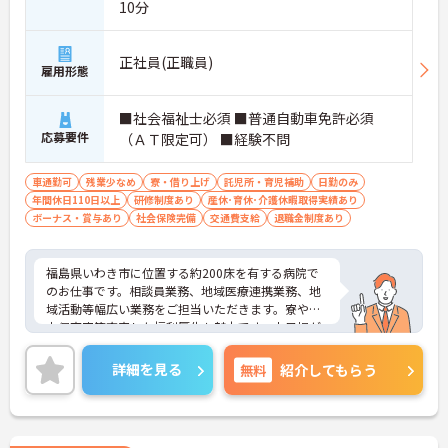
10分
正社員(正職員)
雇用形態
■社会福祉士必須 ■普通自動車免許必須
応募要件
（ＡＴ限定可） ■経験不問
車通勤可
残業少なめ
寮・借り上げ
託児所・育児補助
日勤のみ
年間休日110日以上
研修制度あり
産休･育休･介護休暇取得実績あり
ボーナス・賞与あり
社会保険完備
交通費支給
退職金制度あり
福島県いわき市に位置する約200床を有する病院で
のお仕事です。相談員業務、地域医療連携業務、地
域活動等幅広い業務をご担当いただきます。寮や院
内保育室等充実した福利厚生も魅力です。土日祝が
お休み、年間休日は126日と多く、ワークライフバ
ランスを重視した働き方も叶います。ご興味のある
詳細を見る
無料
紹介してもらう
方には、面接対策ポイントなど、さらに詳細をお話
しいたしますのでお気軽にご相談ください！