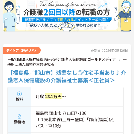
デイケア（通所リハ）
更新日：2026年05月26日
一般財団法人脳神経疾患研究所介護老人保健施設 ゴールドメディア
一
般財団法人脳神経疾患研究所
【福島県／郡山市】残業なし◎住宅手当あり♪介
護老人保健施設の介護福祉士募集＜正社員＞
月収
18.1万円
～
給料
福島県 郡山市 八山田7-136
ＪＲ東北本線(上野－盛岡)「郡山(福島)駅」
勤務地
バス・車10分