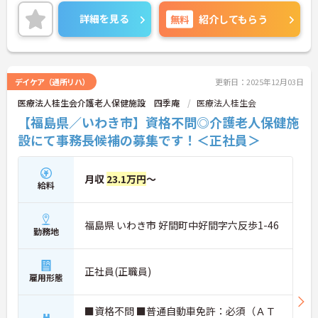
ることができます！
詳細を見る
無料
紹介してもらう
ご興味ある方には、面接対策ポイントなど、さらに
詳細をお話しいたしますのでお気軽にご相談くださ
い。
デイケア（通所リハ）
更新日：2025年12月03日
医療法人桂生会介護老人保健施設 四季庵
医療法人桂生会
【福島県／いわき市】資格不問◎介護老人保健施
設にて事務長候補の募集です！＜正社員＞
月収
23.1万円
～
給料
福島県 いわき市 好間町中好間字六反歩1-46
勤務地
正社員(正職員)
雇用形態
■資格不問 ■普通自動車免許：必須（ＡＴ