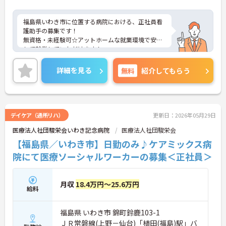
福島県いわき市に位置する病院における、正社員看
護助手の募集です！
無資格・未経験可☆アットホームな就業環境で安心
して就業していただけます！
ご興味ある方には、面接対策ポイントなど、さらに
詳細をお話しいたしますのでお気軽にご相談くださ
詳細を見る
無料
紹介してもらう
い。
デイケア（通所リハ）
更新日：2026年05月29日
医療法人社団駿栄会いわき記念病院
医療法人社団駿栄会
【福島県／いわき市】日勤のみ♪ケアミックス病
院にて医療ソーシャルワーカーの募集＜正社員＞
月収
18.4万円～25.6万円
給料
福島県 いわき市 錦町鈴鹿103-1
ＪＲ常磐線(上野－仙台)「植田(福島)駅」バ