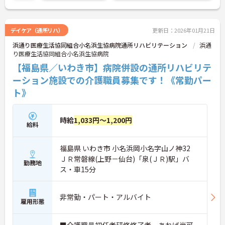
こちらの求人にご興味がございましたら面接のポイ
ントもお伝えしますので是非ご応募お待ちしており
ます
デイケア（通所リハ）
更新日：2026年01月21日
浜通り医療生活協同組合小名浜生協病院通所リハビリテーション
浜通
り医療生活協同組合小名浜生協病院
【福島県／いわき市】病院併設の通所リハビリテ
ーション施設での介護職員募集です！《常勤パー
ト》
時給
1,033円～1,200円
給料
福島県 いわき市 小名浜岡小名字山ノ神32
ＪＲ常磐線(上野－仙台)「泉(ＪＲ)駅」バ
勤務地
ス・車15分
非常勤・パート・アルバイト
雇用形態
■介護職員初任者研修修了者 あれば尚可