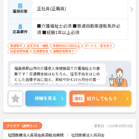
正社員(正職員)
雇用形態
■介護福祉士必須 ■普通自動車運転免許必
応募要件
須 ■経験1年以上必須
車通勤可
住宅手当・補助
年間休日110日以上
ボーナス・賞与あり
社会保険完備
交通費支給
退職金制度あり
福島県郡山市の介護老人保健施設で介護福祉士の募
集です！交通費支給はもちろん、住宅手当をはじめ
とした各種手当に加え、昇給や計4.10ヵ月分の賞与
実績ありで待遇面ばっちり！あなたの頑張りがしっ
かり評価される職場です◎また、利用可能な託児施
設ありでご家族がいる方でも安心して働くことがで
詳細を見る
無料
紹介してもらう
きます♪ご興味のある方は面接ポイントをお伝えし
ますので、お気軽にご連絡ください！
デイケア（通所リハ）
更新日：2026年05月26日
社団医療法人呉羽会呉羽総合病院
社団医療法人呉羽会