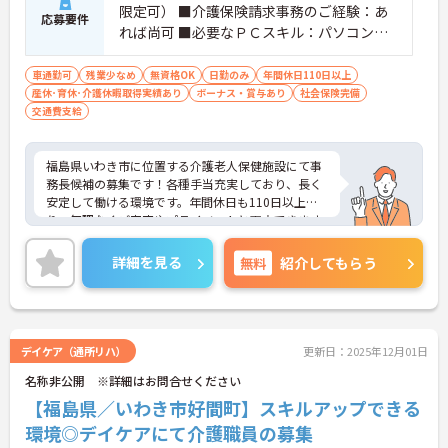
限定可） ■介護保険請求事務のご経験：あ
応募要件
れば尚可 ■必要なＰＣスキル：パソコン
（エクセル・ワード）操作
車通勤可
残業少なめ
無資格OK
日勤のみ
年間休日110日以上
産休･育休･介護休暇取得実績あり
ボーナス・賞与あり
社会保険完備
交通費支給
福島県いわき市に位置する介護老人保健施設にて事
務長候補の募集です！各種手当充実しており、長く
安定して働ける環境です。年間休日も110日以上あ
り、無理なくご家庭やプライベートと両立できます
◎
ご興味のある方には、面接対策ポイントなど、さら
詳細を見る
無料
紹介してもらう
に詳細をご案内しますのでお気軽にご相談くださ
い！
デイケア（通所リハ）
更新日：2025年12月01日
名称非公開 ※詳細はお問合せください
【福島県／いわき市好間町】スキルアップできる
環境◎デイケアにて介護職員の募集