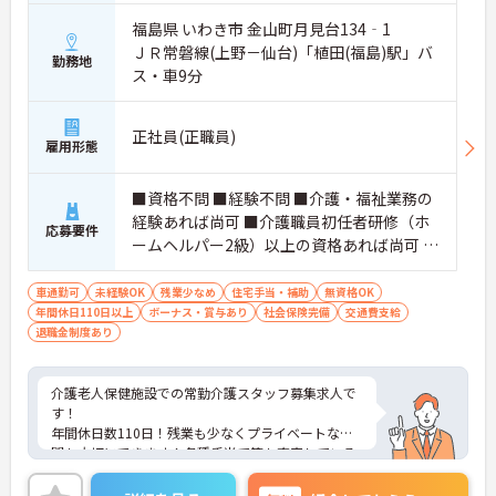
福島県 いわき市 金山町月見台134‐1
ＪＲ常磐線(上野－仙台)「植田(福島)駅」バ
勤務地
ス・車9分
正社員(正職員)
雇用形態
■資格不問 ■経験不問 ■介護・福祉業務の
経験あれば尚可 ■介護職員初任者研修（ホ
応募要件
ームヘルパー2級）以上の資格あれば尚可 ■
普通自動車運転免許（AT限定可） ■必要な
PCスキル：パソコン、タブレットの所定画
車通勤可
未経験OK
残業少なめ
住宅手当・補助
無資格OK
年間休日110日以上
面への文字入力程度
ボーナス・賞与あり
社会保険完備
交通費支給
退職金制度あり
介護老人保健施設での常勤介護スタッフ募集求人で
す！
年間休日数110日！残業も少なくプライベートな時
間も大切にできます！各種手当て等も充実している
ので安心して長期での就業が可能！
ご興味ある方には、面接のポイントなど、さらに詳