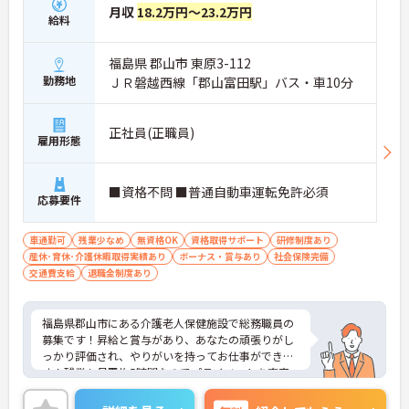
月収
18.2万円～23.2万円
給料
福島県 郡山市 東原3-112
勤務地
ＪＲ磐越西線「郡山富田駅」バス・車10分
正社員(正職員)
雇用形態
■資格不問 ■普通自動車運転免許必須
応募要件
車通勤可
残業少なめ
無資格OK
資格取得サポート
研修制度あり
産休･育休･介護休暇取得実績あり
ボーナス・賞与あり
社会保険完備
交通費支給
退職金制度あり
福島県郡山市にある介護老人保健施設で総務職員の
募集です！昇給と賞与があり、あなたの頑張りがし
っかり評価され、やりがいを持ってお仕事ができま
す！残業も月平均5時間なのでプライベートを充実
させながらムリなくお仕事可能です★ご興味ある方
は面接ポイントをお伝えしますので、お気軽にご連