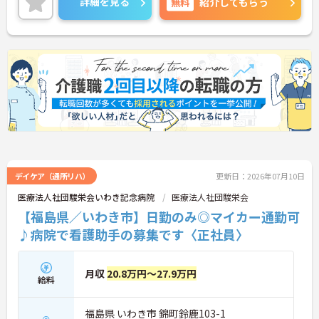
詳細を見る
無料
紹介してもらう
絡ください。
デイケア（通所リハ）
更新日：2026年07月10日
医療法人社団駿栄会いわき記念病院
医療法人社団駿栄会
【福島県／いわき市】日勤のみ◎マイカー通勤可
♪病院で看護助手の募集です〈正社員〉
月収
20.8万円～27.9万円
給料
福島県 いわき市 錦町鈴鹿103-1