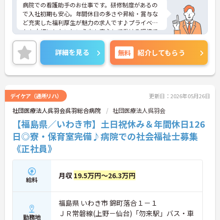
病院での看護助手のお仕事です。研修制度があるの
で入社初期も安心。年間休日の多さや昇給・賞与な
ど充実した福利厚生が魅力の求人です♪プライベー
トも大切にしたいという方も安心して働ける環境で
す！ご興味のある方には、面接対策ポイントなどさ
らに詳細をお話いたしますので、お気軽にご相談く
詳細を見る
無料
紹介してもらう
ださい。
デイケア（通所リハ）
更新日：2026年05月26日
社団医療法人呉羽会呉羽総合病院
社団医療法人呉羽会
【福島県／いわき市】土日祝休み＆年間休日126
日◎寮・保育室完備♪病院での社会福祉士募集
《正社員》
月収
19.5万円～26.3万円
給料
福島県 いわき市 錦町落合１－１
ＪＲ常磐線(上野－仙台)「勿来駅」バス・車
勤務地