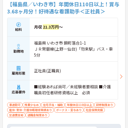
【福島県／いわき市】年間休日110日以上！賞与
3.68ヶ月分！好待遇な看護助手＜正社員＞
月収
21.3万円
～
給料
福島県 いわき市 錦町落合1-1
ＪＲ常磐線(上野－仙台)「勿来駅」バス・車
勤務地
5分
正社員(正職員)
雇用形態
■経験あれば尚可／未経験者要相談 ■介護
応募要件
職員初任者研修資格以上 必須
車通勤可
残業少なめ
住宅手当・補助
年間休日110日以上
研修制度あり
産休･育休･介護休暇取得実績あり
ボーナス・賞与あり
社会保険完備
交通費支給
退職金制度あり