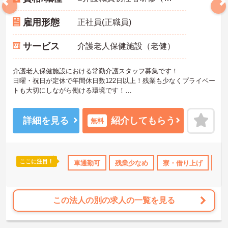
雇用形態
正社員(正職員)
サービス
介護老人保健施設（老健）
介護老人保健施設における常勤介護スタッフ募集です！
日曜・祝日が定休で年間休日数122日以上！残業も少なくプライベー
トも大切にしながら働ける環境です！
ご興味ある方には、面接のポイントなど、さらに詳細をお話致しま
すのでお気軽にご相談ください。
詳細を見る
紹介してもらう
無料
ここに注目！
託児所・育児補助
日勤のみ
車通勤可
年間休日110日以上
残業少なめ
寮・借り上げ
産休･育休･介
託
この法人の別の求人の一覧を見る