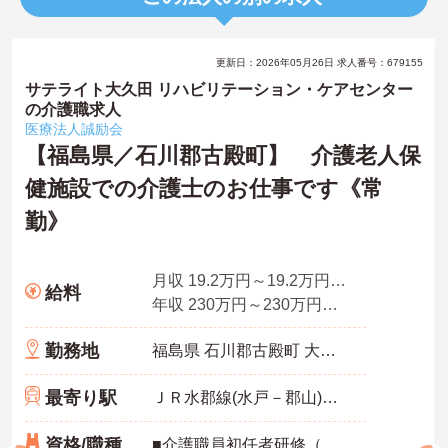
更新日：2026年05月26日 求人番号：679155
サテライト大久田 リハビリテーション・ケアセンター
の介護職求人
医療法人誠励会
【福島県／石川郡古殿町】 介護老人保
健施設での介護士のお仕事です《常
勤》
月収 19.2万円～19.2万円程度（夜勤4回分手当含む諸手当込）
給料
年収 230万円～230万円程度（賞与別途支給）
勤務地
福島県 石川郡古殿町 大久田字石神44-1
最寄り駅
ＪＲ水郡線(水戸－郡山)「磐城石井駅」バス・車39分
資格/職種
■介護職員初任者研修（ホームヘルパー2級）以上の資格あれば尚可 ※未経験者応相談