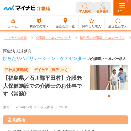
0
1
求人検索
会員登録
メニュー
ホーム
初めての方へ
面談会場一覧
保存した求人
最近見た求人
マイナビ介護職
介護職・ヘルパーの求人
福島県の介護職・ヘルパー求人
医療法人誠励会
ひらたリハビリテーション・ケアセンター
の介護職・ヘルパー求人
正社員(正職員)
デイケア（通所リハ）
【福島県／石川郡平田村】介護老
人保健施設での介護士のお仕事で
す《常勤》
更新日：2024年12月07日 求人番号：679128
勤務地