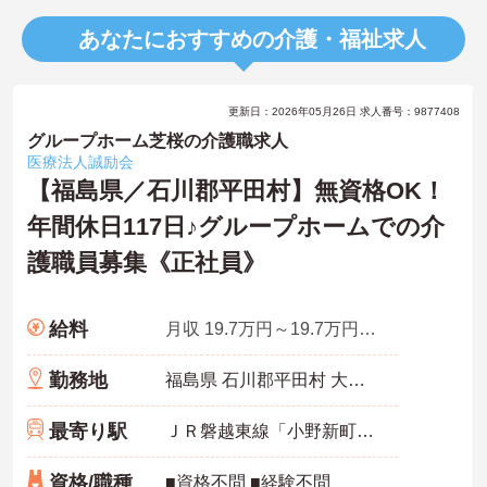
あなたにおすすめの介護・福祉求人
更新日：2026年05月26日 求人番号：9877408
グループホーム芝桜の介護職求人
医療法人誠励会
【福島県／石川郡平田村】無資格OK！
年間休日117日♪グループホームでの介
護職員募集《正社員》
給料
月収 19.7万円～19.7万円程度 ※介護福祉士モデル
勤務地
福島県 石川郡平田村 大字上蓬田字清水内15
最寄り駅
ＪＲ磐越東線「小野新町駅」バス・車18分
資格/職種
■資格不問 ■経験不問