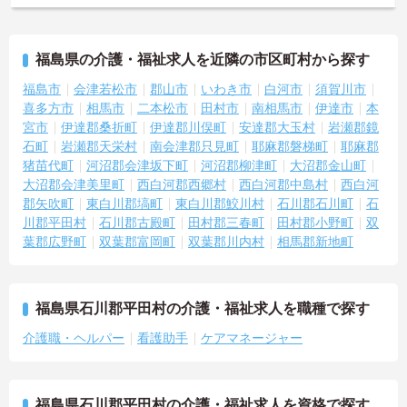
福島県の介護・福祉求人を近隣の市区町村から探す
福島市
会津若松市
郡山市
いわき市
白河市
須賀川市
喜多方市
相馬市
二本松市
田村市
南相馬市
伊達市
本
宮市
伊達郡桑折町
伊達郡川俣町
安達郡大玉村
岩瀬郡鏡
石町
岩瀬郡天栄村
南会津郡只見町
耶麻郡磐梯町
耶麻郡
猪苗代町
河沼郡会津坂下町
河沼郡柳津町
大沼郡金山町
大沼郡会津美里町
西白河郡西郷村
西白河郡中島村
西白河
郡矢吹町
東白川郡塙町
東白川郡鮫川村
石川郡石川町
石
川郡平田村
石川郡古殿町
田村郡三春町
田村郡小野町
双
葉郡広野町
双葉郡富岡町
双葉郡川内村
相馬郡新地町
福島県石川郡平田村の介護・福祉求人を職種で探す
介護職・ヘルパー
看護助手
ケアマネージャー
福島県石川郡平田村の介護・福祉求人を資格で探す