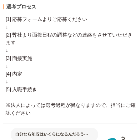
選考プロセス
[1] 応募フォームよりご応募ください
↓
[2] 弊社より面接日程の調整などの連絡をさせていただき
ます
↓
[3] 面接実施
↓
[4] 内定
↓
[5] 入職手続き
※法人によっては選考過程が異なりますので、担当にご確
認ください