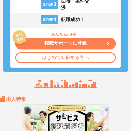
面接・条件交
3
STEP
渉
4
転職成功！
STEP
転職サポートに登録
はじめて転職する方へ
求人特集