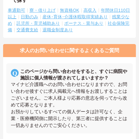
で探す
車通勤可
寮・借り上げ
無資格OK
高収入
年間休日110日
以上
日勤のみ
産休･育休･介護休暇取得実績あり
残業少な
め
託児所・育児補助あり
ボーナス・賞与あり
社会保険完
備
交通費支給
退職金制度あり
求人のお問い合わせに関するよくあるご質問
このページから問い合わせをすると、すぐに病院や
施設に個人情報が渡されてしまいますか？
マイナビ介護職へのお問い合わせになりますので、お問
い合わせ後すぐに求人掲載元へ情報をお渡しすることは
ございません。ご本人様より応募の意志を伺ってから改
めて応募となります。
お預かりしているすべての個人データは許可なく、企
業・医療機関側に開示したり、第三者に提供することは
一切ありませんのでご安心ください。