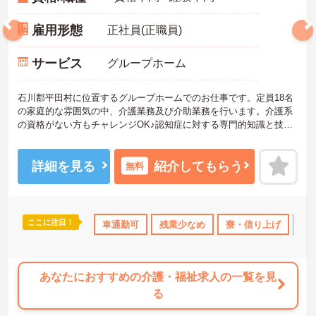
雇用形態
正社員(正職員)
サービス
グループホーム
石川郡平田村に位置するグループホームでのお仕事です。定員18名
の家庭的な雰囲気の中、介護業務及び介助業務を行います。介護系
の資格がない方もチャレンジOK♪認知症に対する専門的知識と技術
も学べスキルアップも目指せます。ご興味のある方には、面接対策
ポイントなど、さらに詳細をお話しいたしますのでお気軽にご相談
ください！
詳細を見る
紹介してもらう
無料
ここに注目！
託児所・育児補助
日勤のみ
車通勤可
年間休日110日以上
残業少なめ
寮・借り上げ
産休･育休･介
無
あなたにおすすめの介護・福祉求人の一覧を見
る