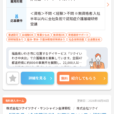
雇用形態
＜資格＞不問 ＜経験＞不問 ※無資格者:入社
半年以内に会社負担で認知症介護基礎研修
応募要件
受講
車通勤可
未経験OK
残業少なめ
無資格OK
資格取得サポート
研修制度あり
産休･育休･介護休暇取得実績あり
社会保険完備
交通費支給
福島県いわき市に位置するデイサービス「ツクイい
わき中央台」で介護職員を募集しています。全国47
都道府県に約800の事業所を展開し、22,000人以上
の従業員が地域に根ざしたサービスを提供していま
す（2025年3月時点）。介護系の資格や経験が無い
方もチャレンジいただけます♪充実したサポート体
詳細を見る
無料
紹介してもらう
制と教育制度が整っており、経験を活かして正社員
を目指すことも可能です。職場はチームワークを重
視し、他職種との連携もスムーズ。夜勤がなく、日
中のみの勤務で家庭やプライベートとの両立がしや
すい環境です。子育て中の方や、ライフスタイルに
有料老人ホーム
更新日：2026年08月06日
合わせた働き方を希望する方に最適です。ご興味の
株式会社ツクイツクイ・サンシャイン会津若松
株式会社ツクイ
ある方には、面接対策ポイントなど、さらに詳細を
お話ししますのでお気軽にご相談ください！