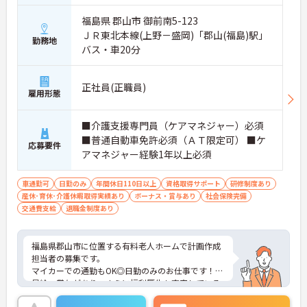
福島県 郡山市 御前南5-123
ＪＲ東北本線(上野－盛岡)「郡山(福島)駅」
勤務地
バス・車20分
正社員(正職員)
雇用形態
■介護支援専門員（ケアマネジャー）必須
■普通自動車免許必須（ＡＴ限定可） ■ケ
応募要件
アマネジャー経験1年以上必須
車通勤可
日勤のみ
年間休日110日以上
資格取得サポート
研修制度あり
産休･育休･介護休暇取得実績あり
ボーナス・賞与あり
社会保険完備
交通費支給
退職金制度あり
福島県郡山市に位置する有料老人ホームで計画作成
担当者の募集です。
マイカーでの通勤もOK◎日勤のみのお仕事です！
昇給、賞与があり、さらに福利厚生も充実している
のは嬉しいポイントです◎しっかりとしたフォロー