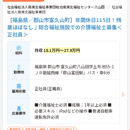
社会福祉法人南東北福祉事業団総合南東北福祉センター八山田
社会福
祉法人南東北福祉事業団
【福島県／郡山市富久山町】年間休日115日！残
業ほぼなし♪総合福祉施設での介護福祉士募集＜
正社員＞
月収
18.1万円～27.9万円
給料
福島県 郡山市 富久山町八山田字土布池55-1
勤務地
ＪＲ磐越西線「郡山富田駅」バス・車6分
正社員(正職員)
雇用形態
■介護福祉士必須 ■経験：1年以上必須 ■
必要スキル：iPadなどの操作 ■普通自動車
応募要件
運転免許必須
車通勤可
住宅手当・補助
年間休日110日以上