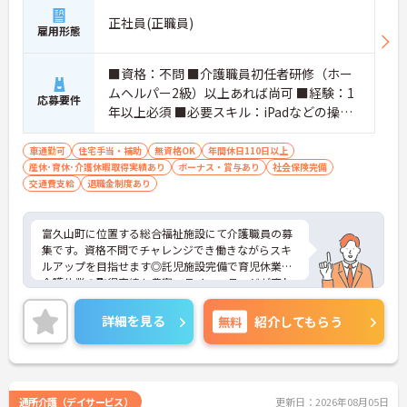
正社員(正職員)
雇用形態
■資格：不問 ■介護職員初任者研修（ホー
ムヘルパー2級）以上あれば尚可 ■経験：1
応募要件
年以上必須 ■必要スキル：iPadなどの操作
■普通自動車運転免許必須
車通勤可
住宅手当・補助
無資格OK
年間休日110日以上
産休･育休･介護休暇取得実績あり
ボーナス・賞与あり
社会保険完備
交通費支給
退職金制度あり
富久山町に位置する総合福祉施設にて介護職員の募
集です。資格不問でチャレンジでき働きながらスキ
ルアップを目指せます◎託児施設完備で育児休業・
介護休業の取得実績も豊富。ライフステージが変わ
っても長く安心して働ける環境が整っています♪無
料駐車場があるのでマイカー通勤の際は心配いりま
詳細を見る
無料
紹介してもらう
せん！ご興味ある方は面接ポイントをお伝えします
ので、お気軽にご連絡ください。
通所介護（デイサービス）
更新日：2026年08月05日