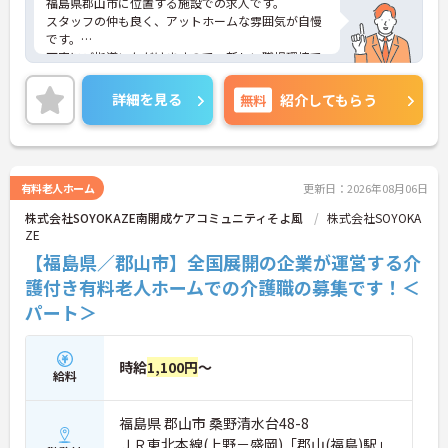
福島県郡山市に位置する施設での求人です。
スタッフの仲も良く、アットホームな雰囲気が自慢
です。
丁寧にご指導いただけますので、新しい職場環境で
も安心してご就業していただけます。
ご興味ある方には、面接対策ポイントなど、詳細を
詳細を見る
無料
紹介してもらう
お話しいたしますのでお気軽にご相談ください。
有料老人ホーム
更新日：2026年08月06日
株式会社SOYOKAZE南開成ケアコミュニティそよ風
株式会社SOYOKA
ZE
【福島県／郡山市】全国展開の企業が運営する介
護付き有料老人ホームでの介護職の募集です！＜
パート＞
時給
1,100円
～
給料
福島県 郡山市 桑野清水台48-8
ＪＲ東北本線(上野－盛岡)「郡山(福島)駅」