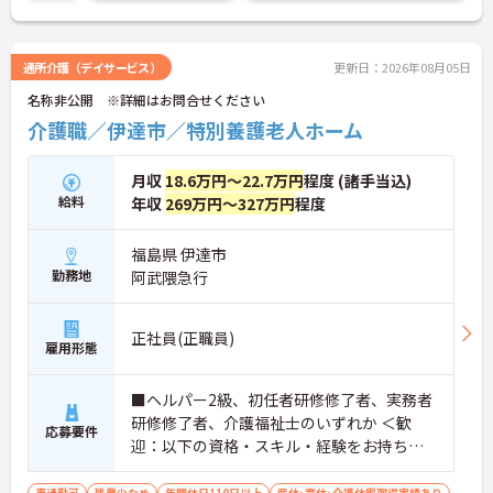
通所介護（デイサービス）
更新日：2026年08月05日
名称非公開 ※詳細はお問合せください
介護職／伊達市／特別養護老人ホーム
月収
18.6万円～22.7万円
程度 (諸手当込)
給料
年収
269万円～327万円
程度
福島県 伊達市
勤務地
阿武隈急行
正社員(正職員)
雇用形態
■ヘルパー2級、初任者研修修了者、実務者
研修修了者、介護福祉士のいずれか ＜歓
応募要件
迎：以下の資格・スキル・経験をお持ちの
方＞ ■施設での経験あれば尚可
車通勤可
残業少なめ
年間休日110日以上
産休･育休･介護休暇取得実績あり