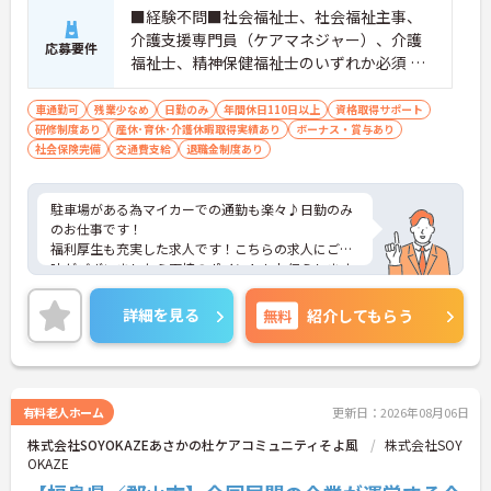
■経験不問■社会福祉士、社会福祉主事、
介護支援専門員（ケアマネジャー）、介護
応募要件
福祉士、精神保健福祉士のいずれか必須 ※
介護福祉士の場合実務経験5年以上 ■普通自
動車免許必須（AT限定可）
車通勤可
残業少なめ
日勤のみ
年間休日110日以上
資格取得サポート
研修制度あり
産休･育休･介護休暇取得実績あり
ボーナス・賞与あり
社会保険完備
交通費支給
退職金制度あり
駐車場がある為マイカーでの通勤も楽々♪日勤のみ
のお仕事です！
福利厚生も充実した求人です！こちらの求人にご興
味がございましたら面接のポイントもお伝えします
ので是非ご応募お待ちしております。
詳細を見る
無料
紹介してもらう
有料老人ホーム
更新日：2026年08月06日
株式会社SOYOKAZEあさかの杜ケアコミュニティそよ風
株式会社SOY
OKAZE