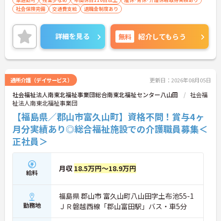
社会保険完備
交通費支給
退職金制度あり
詳細を見る
無料
紹介してもらう
通所介護（デイサービス）
更新日：2026年08月05日
社会福祉法人南東北福祉事業団総合南東北福祉センター八山田
社会福
祉法人南東北福祉事業団
【福島県／郡山市富久山町】資格不問！賞与4ヶ
月分実績あり◎総合福祉施設での介護職員募集＜
正社員＞
月収
18.5万円～18.9万円
給料
福島県 郡山市 富久山町八山田字土布池55-1
勤務地
ＪＲ磐越西線「郡山富田駅」バス・車5分