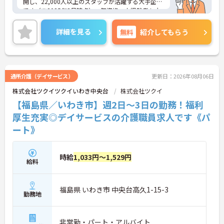
開し、22,000人以上のスタッフが活躍する大手企業
です（※2025年3月時点）。無資格、未経験者も大
歓迎で、半年間のチューター制度を導入し、安心し
てスタートできる環境を整えています。職場は明る
詳細を見る
無料
紹介してもらう
く、チームでお客様を支える雰囲気が魅力です。育
児手当や育児休業制度も充実しており、家庭との両
立が可能です。介護に興味がある方や、チームでの
協力を大切にする方にぴったりの職場です。ご興味
のある方には、面接対策ポイントなど、さらに詳細
通所介護（デイサービス）
更新日：2026年08月06日
をお話ししますのでお気軽にご相談ください！
株式会社ツクイツクイいわき中央台
株式会社ツクイ
【福島県／いわき市】週2日～3日の勤務！福利
厚生充実◎デイサービスの介護職員求人です《パ
ート》
時給
1,033円～1,529円
給料
福島県 いわき市 中央台高久1-15-3
勤務地
非常勤・パート・アルバイト