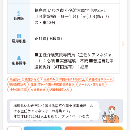
【土日休み×残業月平均5時間！ワークライフバラ
ンスを大切にできる環境です】
福島県 いわき市 小名浜大原字小屋35-1
・基本土日休みで年間休日116日が確保されており
ＪＲ常磐線(上野－仙台)「泉(ＪＲ)駅」バ
日勤のみのお仕事のため生活リズムを整えやすいで
勤務地
ス・車13分
す
・毎月付与されるリフレッシュ休暇を活用し連休の
取得も可能でプライベートの時間もしっかりと確保
正社員(正職員)
できます
雇用形態
・くるみん認定企業として未就学児向けのこども休
暇や育休取得実績など子育てと両立しやすい制度が
■主任介護支援専門員（主任ケアマネジャ
充実しています
ー）：必須 ■実務経験：不問 ■普通自動車
応募要件
【主任ケアマネ複数名在籍！手厚いフォロー体制で
運転免許（AT限定可）：必須
未経験やブランクがある方も安心です】
・困難事例があった際も主任ケアマネジャーと情報
車通勤可
残業少なめ
日勤のみ
年間休日110日以上
資格取得サポート
共有やケース検討ができ必要に応じて同行訪問など
研修制度あり
産休･育休･介護休暇取得実績あり
ボーナス・賞与あり
のサポートを受けられます
社会保険完備
交通費支給
退職金制度あり
・一人ひとりの仕事量や状況に合わせて管理者が新
規の受け入れを調整するため業務過多にならず無理
なく働けます
福島県いわき市に位置する居宅介護支援事業所にお
・公的資格取得・自己啓発支援制度が整っており働
ける主任ケアマネジャーの募集です。
きながらケアマネジャーとしてのさらなるスキルア
年間休日は116日以上もあり、プライベートを大切
ップを目指せます
にしながらご勤務いただけます。また、マイカー通
勤が可能です。通勤が苦になりません。
【賞与過去実績最大105万円◎大手法人ならではの