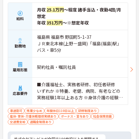
月収
25.1万円
～程度 諸手当込・夜勤4回/月
想定
給料
年収
351万円
～※想定年収
福島県 福島市 野田町5-1-37
ＪＲ東北本線(上野－盛岡)「福島(福島)駅」
勤務地
バス・車5分
契約社員・嘱託社員
雇用形態
■介護福祉士、実務者研修、初任者研修
いずれか ※特養、老健、病院、有老などの
応募要件
実務経験1年以上ある方 ※身体介護の経験年
以上ある方、機械浴の使用の経験のある方
歓迎
車通勤可
残業少なめ
年間休日110日以上
研修制度あり
産休･育休･介護休暇取得実績あり
ボーナス・賞与あり
社会保険完備
交通費支給
退職金制度あり
株式会社アンビスが全国で100施設以上を展開する