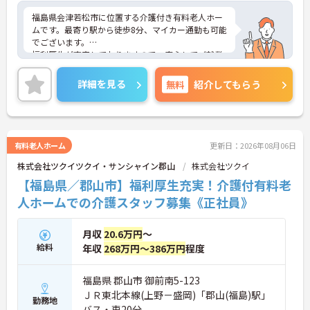
福島県会津若松市に位置する介護付き有料老人ホー
ムです。最寄り駅から徒歩8分、マイカー通勤も可能
でございます。
福利厚生が充実しておりますので、安心してご就業
いただけます。
年間休日が119日としっかりお休みを取得できるの
詳細を見る
無料
紹介してもらう
で、ワークライフバランスを大切にしたい方におす
すめです。
ご興味のある方には、面接対策ポイントなど、さら
に詳細をお話しいたしますのでお気軽にご相談くだ
さい！
有料老人ホーム
更新日：2026年08月06日
株式会社ツクイツクイ・サンシャイン郡山
株式会社ツクイ
【福島県／郡山市】福利厚生充実！介護付有料老
人ホームでの介護スタッフ募集《正社員》
月収
20.6万円
～
給料
年収
268万円～386万円
程度
福島県 郡山市 御前南5-123
ＪＲ東北本線(上野－盛岡)「郡山(福島)駅」
勤務地
バス・車20分