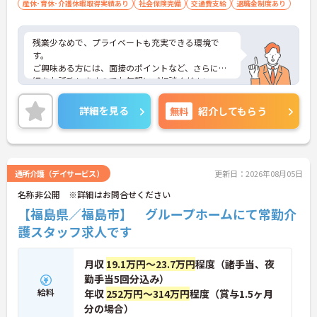
産休･育休･介護休暇取得実績あり
社会保険完備
交通費支給
退職金制度あり
残業少なめで、プライベートも充実できる環境で
す。
ご興味ある方には、面接のポイントなど、さらに詳
細をお話致しますのでお気軽にご相談ください。
詳細を見る
無料
紹介してもらう
通所介護（デイサービス）
更新日：2026年08月05日
名称非公開 ※詳細はお問合せください
【福島県／福島市】 グループホームにて常勤介
護スタッフ求人です
月収
19.1万円～23.7万円
程度（諸手当、夜
勤手当5回分込み）
給料
年収
252万円～314万円
程度（賞与1.5ヶ月
分の場合）