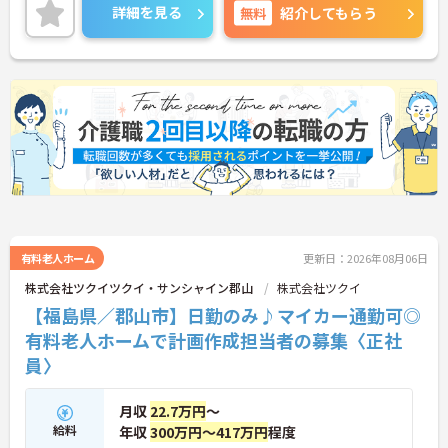
ご興味のある方には、面接対策ポイントなど、さら
充実した待遇や福利厚生が魅力です】
詳細を見る
無料
紹介してもらう
に詳細をご案内しますのでお気軽にご相談くださ
・実績最大105万円の賞与やプラン数手当、特定事
い！
業所加算手当など日々の頑張りがしっかりと給与に
還元されます
・勤続3年以上で対象となる退職金制度や宿泊費補
助などが受けられる独自の福利厚生制度ツクイPLUS
を完備しています
・社内規定の範囲内で髪色や髪型をはじめネイルや
まつげエクステが自由であり個性を大切にしながら
自分らしく働けます
有料老人ホーム
更新日：2026年08月06日
株式会社ツクイツクイ・サンシャイン郡山
株式会社ツクイ
【福島県／郡山市】日勤のみ♪マイカー通勤可◎
有料老人ホームで計画作成担当者の募集〈正社
員〉
月収
22.7万円
～
給料
年収
300万円～417万円
程度