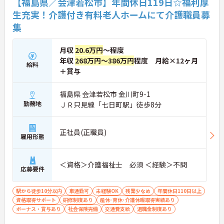
【福島県／会津若松市】年間休日119日☆福利厚
生充実！介護付き有料老人ホームにて介護職員募
集
月収
20.6万円
～程度
年収
268万円～386万円
程度 月給×12ヶ月
給料
＋賞与
福島県 会津若松市 金川町9-1
勤務地
ＪＲ只見線「七日町駅」徒歩8分
正社員(正職員)
雇用形態
＜資格＞介護福祉士 必須 ＜経験＞不問
応募要件
駅から徒歩10分以内
車通勤可
未経験OK
残業少なめ
年間休日110日以上
資格取得サポート
研修制度あり
産休･育休･介護休暇取得実績あり
ボーナス・賞与あり
社会保険完備
交通費支給
退職金制度あり