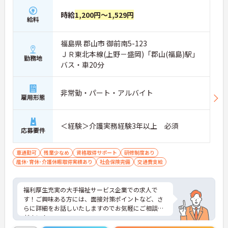
時給
1,200円～1,529円
給料
福島県 郡山市 御前南5-123
ＪＲ東北本線(上野－盛岡)「郡山(福島)駅」
勤務地
バス・車20分
非常勤・パート・アルバイト
雇用形態
＜経験＞介護実務経験3年以上 必須
応募要件
車通勤可
残業少なめ
資格取得サポート
研修制度あり
産休･育休･介護休暇取得実績あり
社会保険完備
交通費支給
福利厚生充実の大手福祉サービス企業での求人で
す！ご興味ある方には、面接対策ポイントなど、さ
らに詳細をお話しいたしますのでお気軽にご相談く
ださい！