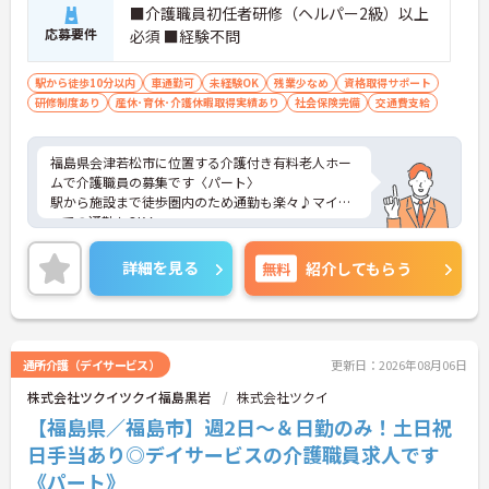
■介護職員初任者研修（ヘルパー2級）以上
応募要件
必須 ■経験不問
駅から徒歩10分以内
車通勤可
未経験OK
残業少なめ
資格取得サポート
研修制度あり
産休･育休･介護休暇取得実績あり
社会保険完備
交通費支給
福島県会津若松市に位置する介護付き有料老人ホー
ムで介護職員の募集です〈パート〉
駅から施設まで徒歩圏内のため通勤も楽々♪マイカ
ーでの通勤もOK！
現場経験のない方でもチャレンジできる職場で、丁
寧な研修とフォロー体制で、経験に関わらず安心し
詳細を見る
無料
紹介してもらう
てスタートできます。さらに福利厚生が充実してい
るのは嬉しいポイントです◎
こちらの求人にご興味がございましたら面接のポイ
ントもお伝えしますので是非ご応募お待ちしており
ます。
通所介護（デイサービス）
更新日：2026年08月06日
株式会社ツクイツクイ福島黒岩
株式会社ツクイ
【福島県／福島市】週2日～＆日勤のみ！土日祝
日手当あり◎デイサービスの介護職員求人です
《パート》