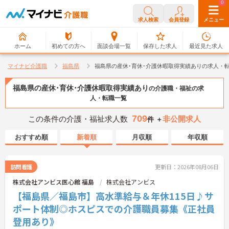
0
0
求人検索
会員登録
メニュー
ホーム
初めての方へ
面談会場一覧
保存した求人
最近見た求人
マイナビ介護職
福島県
福島県の産休･育休･介護休暇取得実績ありの求人・
福島県の産休･育休･介護休暇取得実績あり
の介護職・福祉の求
人・転職一覧
709
この条件の介護・福祉求人数
非公開求人
件 ＋
おすすめ順
新着順
月収順
年収順
訪問看護
更新日：2026年08月06日
株式会社アンビス医心館 福島
株式会社アンビス
【福島県／福島市】高水準給与＆年休115日♪サ
ポート体制◎ホスピスでの介護職員募集《正社員
登用あり》