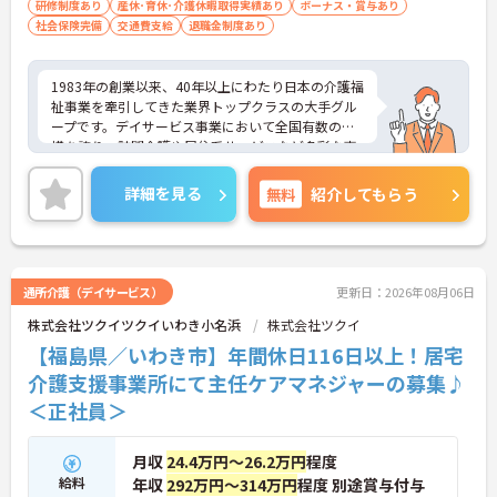
研修制度あり
産休･育休･介護休暇取得実績あり
ボーナス・賞与あり
社会保険完備
交通費支給
退職金制度あり
1983年の創業以来、40年以上にわたり日本の介護福
祉事業を牽引してきた業界トップクラスの大手グル
ープです。デイサービス事業において全国有数の規
模を誇り、訪問介護や居住系サービスなど多彩な事
業を展開することで、地域のあらゆるニーズにワン
ストップで応える体制を確立しています。ダイバー
詳細を見る
無料
紹介してもらう
シティ経営を積極的に推進し、多様な人材が能力を
発揮できる職場環境の構築に注力している点も大き
な特色です。また、大規模災害を見据えたBCP（事
業継続計画）の策定や独自の感染症対策ガイドライ
ンの運用など、お客様と従業員の双方を守るリスク
通所介護（デイサービス）
更新日：2026年08月06日
マネジメントも徹底されています。今後は、ご家族
株式会社ツクイツクイいわき小名浜
株式会社ツクイ
がオンラインで情報を確認できるシステムや、AIを
活用した相談サービスの導入など、IT技術を積極的
【福島県／いわき市】年間休日116日以上！居宅
に取り入れ、在宅生活の質の向上と従業員の業務効
介護支援事業所にて主任ケアマネジャーの募集♪
率化を両立する次世代型の介護サービスを追求して
＜正社員＞
いく方針です。安定した事業基盤と革新への意欲を
併せ持つ、長期的なキャリア形成に最適な法人で
す。
月収
24.4万円～26.2万円
程度
給料
年収
292万円～314万円
程度 別途賞与付与
★おすすめPOINT★