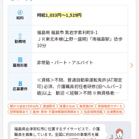
時給
1,033円～1,529円
給料
福島県 福島市 黒岩字素利町8-1
ＪＲ東北本線(上野－盛岡)「南福島駅」徒歩
勤務地
10分
非常勤・パート・アルバイト
雇用形態
＜資格＞不問、普通自動車運転免許(AT限定
可) 必須、介護職員初任者研修(旧ヘルパー2
応募要件
級)以上 歓迎 ＜経験＞不問 ※無資格者:入
社半年以内に会社負担で認知症介護基礎研
修受講
駅から徒歩10分以内
車通勤可
残業少なめ
無資格OK
資格取得サポート
研修制度あり
産休･育休･介護休暇取得実績あり
社会保険完備
交通費支給
福島県会津若松市に位置するデイサービスで、介護
職員を募集しています。全国に約800の事業所を展