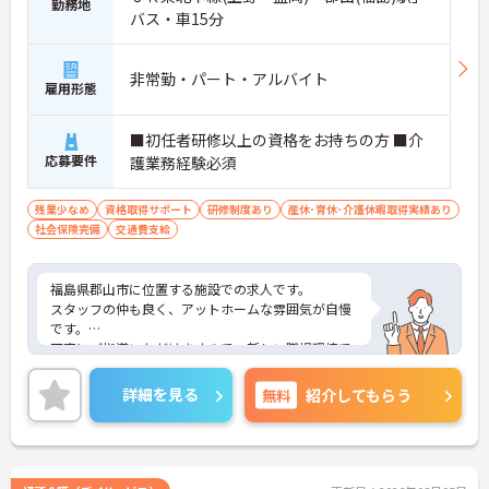
勤務地
バス・車15分
非常勤・パート・アルバイト
雇用形態
■初任者研修以上の資格をお持ちの方 ■介
応募要件
護業務経験必須
残業少なめ
資格取得サポート
研修制度あり
産休･育休･介護休暇取得実績あり
社会保険完備
交通費支給
福島県郡山市に位置する施設での求人です。
スタッフの仲も良く、アットホームな雰囲気が自慢
です。
丁寧にご指導いただけますので、新しい職場環境で
も安心してご就業していただけます。
ご興味ある方には、面接対策ポイントなど、詳細を
詳細を見る
無料
紹介してもらう
お話しいたしますのでお気軽にご相談ください。