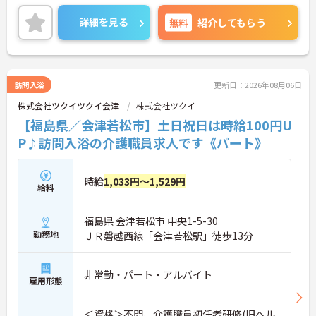
営している法人です。
教育体制にも力を入れており、働きながらスキルア
詳細を見る
無料
紹介してもらう
ップも目指せます。
ご興味ある方には、面接対策ポイントなど、さらに
詳細をお話しいたしますのでお気軽にご相談くださ
い！
訪問入浴
更新日：2026年08月06日
株式会社ツクイツクイ会津
株式会社ツクイ
【福島県／会津若松市】土日祝日は時給100円U
P♪訪問入浴の介護職員求人です《パート》
時給
1,033円～1,529円
給料
福島県 会津若松市 中央1-5-30
勤務地
ＪＲ磐越西線「会津若松駅」徒歩13分
非常勤・パート・アルバイト
雇用形態
＜資格＞不問、介護職員初任者研修(旧ヘル