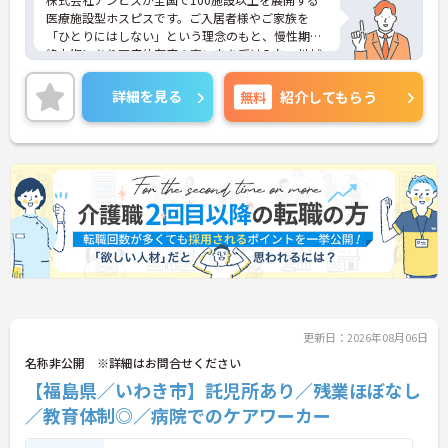
医療施設型ホスピスです。ご入居者様やご家族を
「ひとりにはしない」という理念のもと、慢性期や
終末期にあり医療依存度の高い方を受け入れ、地域
医療を支える社会的意義の高い事業を推進していま
す。現場には看護師が24時間常駐しています。急変
詳細を見る
無料
紹介してもらう
時の対応や医療行為は看護師が担当するため、初任
者研修や実務者研修の方も食事介助や入浴介助など
の生活を支えるケアに専念できる環境です。多職種
で情報を共有し、一人で判断を抱え込まないチーム
連携の体制がしっかりと整っています。働き方の面
では、夜勤明けの翌日が原則として公休となるほ
か、月平均の残業時間も5時間から7時間程度とかな
り少なめです。常勤スタッフの比率が90パーセント
を超えているため急な勤務変更が発生しにくく、あ
らかじめ決められた訪問予定表に沿って規則正しく
働けます。入職後は現場スタッフによるお一人おひ
とりに合わせた個別のOJT研修が実施されます。eラ
ーニングも導入されており、多職種と連携しながら
更新日：2026年08月06日
専門性を着実に深めていける環境が用意されていま
す。
名称非公開 ※詳細はお問合せください
【福島県／いわき市】託児所あり／残業ほぼなし
★おすすめPOINT★
／教育体制◎／病院でのケアワーカー
＜個別ＯＪＴとチーム連携で着実に成長！＞
・入職後はお一人おひとりの習熟度に合わせた個別