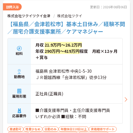
訪問入浴
更新日：2026年08月06日
株式会社ツクイツクイ会津
株式会社ツクイ
【福島県／会津若松市】基本土日休み／経験不問
／居宅介護支援事業所／ケアマネジャー
月収
21.9万円～26.2万円
年収
290万円～419万円
程度 月給×12ヶ月
給料
＋賞与
福島県 会津若松市 中央1-5-30
勤務地
ＪＲ磐越西線「会津若松駅」徒歩13分
正社員(正職員)
雇用形態
■介護支援専門員・主任介護支援専門員
応募要件
いずれか必須 ■経験：不問
車通勤可
残業少なめ
日勤のみ
年間休日110日以上
資格取得サポート