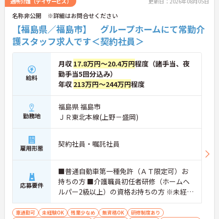
通所介護（デイサービス）
更新日：2026年08月05日
名称非公開 ※詳細はお問合せください
【福島県／福島市】 グループホームにて常勤介
護スタッフ求人です＜契約社員＞
月収
17.8万円～20.4万円
程度（諸手当、夜
勤手当5回分込み）
給料
年収
213万円～244万円
程度
福島県 福島市
勤務地
ＪＲ東北本線(上野－盛岡)
契約社員・嘱託社員
雇用形態
■普通自動車第一種免許（ＡＴ限定可）お
持ちの方 ■介護職員初任者研修（ホームヘ
応募要件
ルパー2級以上）の資格お持ちの方 ※未経験
者、無資格者応相談
車通勤可
未経験OK
残業少なめ
無資格OK
研修制度あり