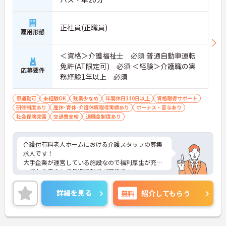
正社員(正職員)
雇用形態
＜資格＞介護福祉士 必須 普通自動車運転
免許(AT限定可) 必須 ＜経験＞介護職の実
応募要件
務経験1年以上 必須
車通勤可
未経験OK
残業少なめ
年間休日110日以上
資格取得サポート
研修制度あり
産休･育休･介護休暇取得実績あり
ボーナス・賞与あり
社会保険完備
交通費支給
退職金制度あり
介護付有料老人ホームにおける介護スタッフの募集
求人です！
大手企業が運営している施設なので福利厚生が充実
しており安心して長期で就業が可能です！
ご興味ある方には、面接のポイントなど、さらに詳
細をお話致しますのでお気軽にご相談ください。
詳細を見る
無料
紹介してもらう