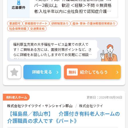
パー2級)以上 歓迎 ＜経験＞不問 ※無資格
応募要件
者:入社半年以内に会社負担で認知症介護基
礎研修受講
車通勤可
資格取得サポート
研修制度あり
産休･育休･介護休暇取得実績あり
社会保険完備
交通費支給
福利厚生充実の大手福祉サービス企業での求人で
す！ご興味ある方には、面接対策ポイントなど、さ
らに詳細をお話しいたしますのでお気軽にご相談く
ださい！
詳細を見る
無料
紹介してもらう
有料老人ホーム
更新日：2026年08月06日
株式会社ツクイツクイ・サンシャイン郡山
株式会社ツクイ
【福島県／郡山市】 介護付き有料老人ホームの
介護職員の求人です《パート》