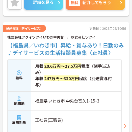
体制で、経験に関わらず安心してスタートできま
詳細を見る
無料
紹介してもらう
す。
こちらの求人にご興味がございましたら面接のポイ
ントもお伝えしますので是非ご応募お待ちしており
ます。
通所介護（デイサービス）
更新日：2026年08月06日
株式会社ツクイツクイいわき中央台
株式会社ツクイ
【福島県／いわき市】昇給・賞与あり！日勤のみ
♪デイサービスの生活相談員募集〈正社員〉
月収
20.6万円～27.5万円
程度（諸手当込
み）
給料
年収
247万円～330万円
程度（別途賞与付
与）
福島県 いわき市 中央台高久1-15-3
勤務地
正社員(正職員)
雇用形態