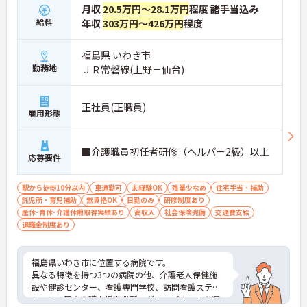
のＯＪＴ研修を実施し、ｅラーニングを用いた学習
月収
20.5万円～28.1万円
程度 諸手当込み
の機会も提供されます
給料
年収
303万円～426万円
程度
・施設内には看護師が24時間常駐しており、急変時
の対応や専門的な医療処置は看護師が担当するため
負担が減ります
福島県 いわき市
・介護スタッフと看護スタッフの比率が1対1で相談
勤務地
ＪＲ常磐線(上野－仙台)
しやすく、初任者研修や実務者研修からでも着実に
専門性を高められます
＜残業月7時間以下で身体の負担を軽減！＞
正社員(正職員)
・常勤で働くスタッフの比率が90パーセント以上と
雇用形態
高く、急なシフト変更や無理な長時間勤務が発生し
にくい人員体制です
・訪問スケジュールに沿って施設内でのケアを行う
■介護職員初任者研修（ヘルパー2級）以上
応募要件
ため、月平均の残業時間は5時間から7時間程度とか
なり少なめに抑えられます
・夜勤明けの翌日は原則としてお休みとなるシフト
駅から徒歩10分以内
車通勤可
未経験OK
残業少なめ
住宅手当・補助
編成が組まれており、しっかりと休息を取りながら
託児所・育児補助
無資格OK
日勤のみ
研修制度あり
長期的な就業が可能です
産休･育休･介護休暇取得実績あり
高収入
社会保険完備
交通費支給
＜評価制度でキャリアアップ＞
退職金制度あり
・介護福祉士や初任者研修などの資格や実務経験、
夜勤回数がしっかりと給与に反映されるためモチベ
ーションを維持できます
福島県いわき市に位置する病院です。
・年次を問わずリーダーや主任などのマネジメント
異なる特徴を持つ3つの病院の他、介護老人保健施
職へ昇格する事例も多数あり、腰を据えて長期的な
設や健診センター、看護専門学校、訪問看護ステー
キャリア形成が可能です
ション、居宅介護支援事業所、グループホームを運