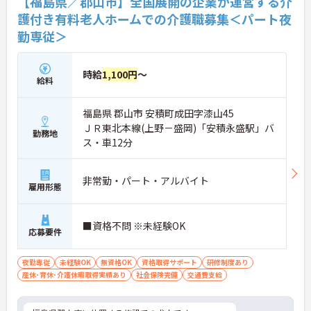
【福島県／郡山市】全国展開の企業が運営する介
護付き有料老人ホームでの介護職募集＜パート夜
勤専従＞
時給
1,100円
～
給料
福島県 郡山市 安積町成田字漆山45
ＪＲ東北本線(上野－盛岡)「安積永盛駅」バ
勤務地
ス・車12分
非常勤・パート・アルバイト
雇用形態
■資格不問 ※未経験OK
応募要件
夜勤専従
未経験OK
無資格OK
資格取得サポート
研修制度あり
産休･育休･介護休暇取得実績あり
社会保険完備
交通費支給