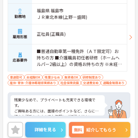
福島県 福島市
勤務地
ＪＲ東北本線(上野－盛岡)
正社員(正職員)
雇用形態
■普通自動車第一種免許（ＡＴ限定可）お
持ちの方 ■介護職員初任者研修（ホームヘ
応募要件
ルパー2級以上）の資格お持ちの方 ※未経験
者応相談
車通勤可
未経験OK
残業少なめ
無資格OK
研修制度あり
産休･育休･介護休暇取得実績あり
社会保険完備
交通費支給
退職金制度あり
残業少なめで、プライベートも充実できる環境で
す。
ご興味ある方には、面接のポイントなど、さらに詳
細をお話致しますのでお気軽にご相談ください。
詳細を見る
無料
紹介してもらう