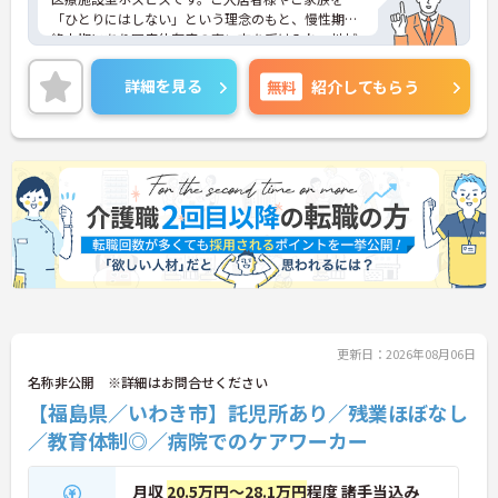
「ひとりにはしない」という理念のもと、慢性期や
終末期にあり医療依存度の高い方を受け入れ、地域
医療を支える社会的意義の高い事業を推進していま
す。現場には看護師が24時間常駐しています。急変
詳細を見る
無料
紹介してもらう
時の対応や医療行為は看護師が担当するため、初任
者研修や実務者研修の方も食事介助や入浴介助など
の生活を支えるケアに専念できる環境です。多職種
で情報を共有し、一人で判断を抱え込まないチーム
連携の体制がしっかりと整っています。働き方の面
では、夜勤明けの翌日が原則として公休となるほ
か、月平均の残業時間も5時間から7時間程度とかな
り少なめです。常勤スタッフの比率が90パーセント
を超えているため急な勤務変更が発生しにくく、あ
らかじめ決められた訪問予定表に沿って規則正しく
働けます。入職後は現場スタッフによるお一人おひ
とりに合わせた個別のOJT研修が実施されます。eラ
ーニングも導入されており、多職種と連携しながら
更新日：2026年08月06日
専門性を着実に深めていける環境が用意されていま
す。
名称非公開 ※詳細はお問合せください
【福島県／いわき市】託児所あり／残業ほぼなし
★おすすめPOINT★
／教育体制◎／病院でのケアワーカー
＜個別ＯＪＴとチーム連携で着実に成長！＞
・入職後はお一人おひとりの習熟度に合わせた個別
のＯＪＴ研修を実施し、ｅラーニングを用いた学習
月収
20.5万円～28.1万円
程度 諸手当込み