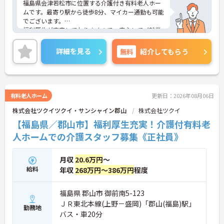
福島県会津若松市に位置する介護付き有料老人ホー
ムです。最寄り駅から徒歩8分、マイカー通勤も可能
でございます。
福利厚生が充実しておりますので、安心してご就業
いただけます。
年間休日が119日としっかりお休みを取得できるの
詳細を見る
無料
紹介してもらう
で、ワークライフバランスを大切にしたい方におす
すめです。
ご興味のある方には、面接対策ポイントなど、さら
に詳細をお話しいたしますのでお気軽にご相談くだ
さい！
有料老人ホーム
更新日：2026年08月06日
株式会社ツクイツクイ・サンシャイン郡山
株式会社ツクイ
【福島県／郡山市】福利厚生充実！介護付有料老
人ホームでの介護スタッフ募集《正社員》
月収
20.6万円
～
給料
年収
268万円～386万円
程度
福島県 郡山市 御前南5-123
ＪＲ東北本線(上野－盛岡)「郡山(福島)駅」
勤務地
バス・車20分