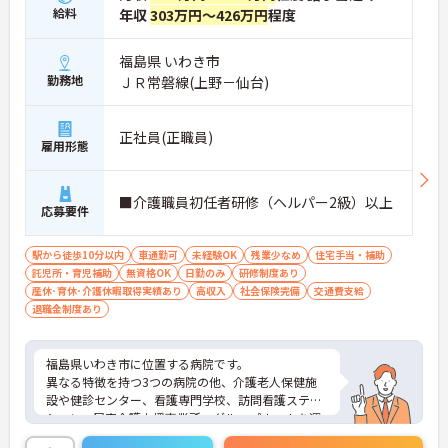
の機会も提供されます
給料
年収
303万円～426万円
程度
・施設内には看護師が24時間常駐しており、急変時
の対応や専門的な医療処置は看護師が担当するため
負担が減ります
福島県 いわき市
・介護スタッフと看護スタッフの比率が1対1で相談
勤務地
ＪＲ常磐線(上野－仙台)
しやすく、初任者研修や実務者研修からでも着実に
専門性を高められます
＜残業月7時間以下で身体の負担を軽減！＞
正社員(正職員)
・常勤で働くスタッフの比率が90パーセント以上と
雇用形態
高く、急なシフト変更や無理な長時間勤務が発生し
にくい人員体制です
・訪問スケジュールに沿って施設内でのケアを行う
■介護職員初任者研修（ヘルパー2級）以上
応募要件
ため、月平均の残業時間は5時間から7時間程度とか
なり少なめに抑えられます
・夜勤明けの翌日は原則としてお休みとなるシフト
駅から徒歩10分以内
車通勤可
未経験OK
残業少なめ
住宅手当・補助
編成が組まれており、しっかりと休息を取りながら
託児所・育児補助
無資格OK
日勤のみ
研修制度あり
長期的な就業が可能です
産休･育休･介護休暇取得実績あり
高収入
社会保険完備
交通費支給
＜評価制度でキャリアアップ＞
退職金制度あり
・介護福祉士や初任者研修などの資格や実務経験、
夜勤回数がしっかりと給与に反映されるためモチベ
ーションを維持できます
福島県いわき市に位置する病院です。
・年次を問わずリーダーや主任などのマネジメント
異なる特徴を持つ3つの病院の他、介護老人保健施
職へ昇格する事例も多数あり、腰を据えて長期的な
設や健診センター、看護専門学校、訪問看護ステー
キャリア形成が可能です
ション、居宅介護支援事業所、グループホームを運
営している法人です。