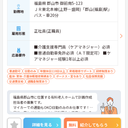
福島県 郡山市 御前南5-123
ＪＲ東北本線(上野－盛岡)「郡山(福島)駅」
勤務地
バス・車20分
正社員(正職員)
雇用形態
■介護支援専門員（ケアマネジャー）必須
■普通自動車免許必須（ＡＴ限定可） ■ケ
応募要件
アマネジャー経験1年以上必須
車通勤可
日勤のみ
年間休日110日以上
資格取得サポート
研修制度あり
産休･育休･介護休暇取得実績あり
ボーナス・賞与あり
社会保険完備
交通費支給
退職金制度あり
福島県郡山市に位置する有料老人ホームで計画作成
担当者の募集です。
マイカーでの通勤もOK◎日勤のみのお仕事です！
昇給、賞与があり、さらに福利厚生も充実している
のは嬉しいポイントです◎しっかりとしたフォロー
体制で、経験に関わらず安心してスタートできま
詳細を見る
無料
紹介してもらう
す。