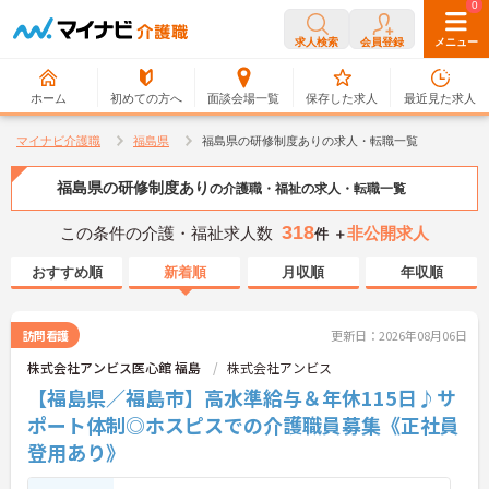
0
0
求人検索
会員登録
メニュー
ホーム
初めての方へ
面談会場一覧
保存した求人
最近見た求人
マイナビ介護職
福島県
福島県の研修制度ありの求人・転職一覧
福島県の研修制度あり
の介護職・福祉の求人・転職一覧
318
この条件の介護・福祉求人数
非公開求人
件 ＋
おすすめ順
新着順
月収順
年収順
訪問看護
更新日：2026年08月06日
株式会社アンビス医心館 福島
株式会社アンビス
【福島県／福島市】高水準給与＆年休115日♪サ
ポート体制◎ホスピスでの介護職員募集《正社員
登用あり》