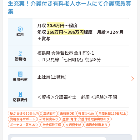
生充実！介護付き有料老人ホームにて介護職員募
集
月収
20.6万円
～程度
年収
268万円～386万円
程度 月給×12ヶ月
給料
＋賞与
福島県 会津若松市 金川町9-1
勤務地
ＪＲ只見線「七日町駅」徒歩8分
正社員(正職員)
雇用形態
＜資格＞介護福祉士 必須 ＜経験＞不問
応募要件
駅から徒歩10分以内
車通勤可
未経験OK
残業少なめ
年間休日110日以上
資格取得サポート
研修制度あり
産休･育休･介護休暇取得実績あり
ボーナス・賞与あり
社会保険完備
交通費支給
退職金制度あり