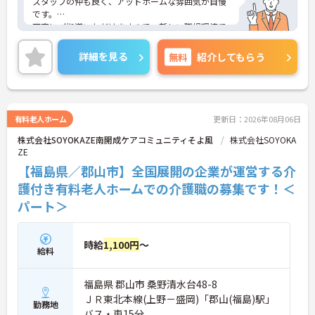
スタッフの仲も良く、アットホームな雰囲気が自慢
です。
丁寧にご指導いただけますので、新しい職場環境で
も安心してご就業していただけます。
ご興味ある方には、面接対策ポイントなど、詳細を
詳細を見る
無料
紹介してもらう
お話しいたしますのでお気軽にご相談ください。
有料老人ホーム
更新日：2026年08月06日
株式会社SOYOKAZE南開成ケアコミュニティそよ風
株式会社SOYOKA
ZE
【福島県／郡山市】全国展開の企業が運営する介
護付き有料老人ホームでの介護職の募集です！＜
パート＞
時給
1,100円
～
給料
福島県 郡山市 桑野清水台48-8
ＪＲ東北本線(上野－盛岡)「郡山(福島)駅」
勤務地
バス・車15分