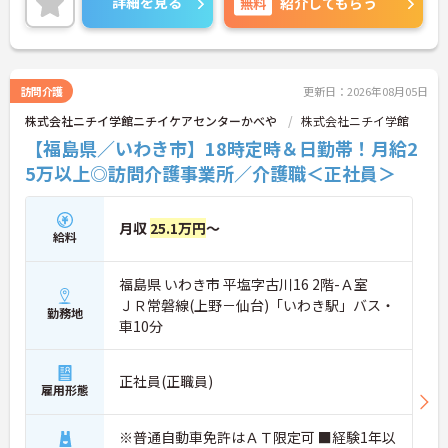
詳細を見る
無料
紹介してもらう
ら無理なく働ける環境が整っています。就業前後の
キャリアアップ制度が充実していることに加え、最
大85歳までの再雇用制度があるため、長期的な視点
でキャリアプランを描くことが可能です。くるみん
マークを取得するなど、働き方改革にも積極的に取
訪問介護
更新日：2026年08月05日
り組んでおり、多様なライフスタイルに合わせた柔
株式会社ニチイ学館ニチイケアセンターかべや
株式会社ニチイ学館
軟な働き方が実現できる職場です。
【福島県／いわき市】18時定時＆日勤帯！月給2
★おすすめPOINT★
5万以上◎訪問介護事業所／介護職＜正社員＞
【手厚い待遇で安定した収入アップが期待できま
す】
・介護福祉士の資格手当や勤続年数加算手当がある
月収
25.1万円
～
ため、長く働くほど給与に反映される仕組みです
給料
・賞与の支給実績があり、子ども手当や時間帯別加
算手当も充実していることで、安心して生活基盤を
福島県 いわき市 平塩字古川16 2階-Ａ室
築けます
ＪＲ常磐線(上野－仙台)「いわき駅」バス・
勤務地
【ライフステージに合わせて長期的に働き続けられ
車10分
る環境です】
・残業が月平均10時間程度と少ないため、家庭やプ
ライベートと両立しやすい職場です
正社員(正職員)
雇用形態
・定年が65歳で最大85歳までの再雇用制度が設けら
れていることで、将来を見据えて長くご活躍いただ
けます
※普通自動車免許はＡＴ限定可 ■経験1年以