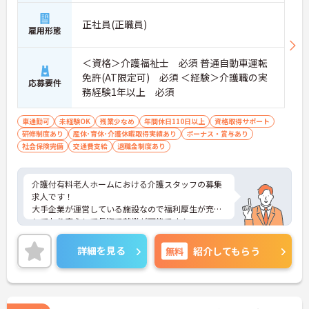
正社員(正職員)
雇用形態
＜資格＞介護福祉士 必須 普通自動車運転
免許(AT限定可) 必須 ＜経験＞介護職の実
応募要件
務経験1年以上 必須
車通勤可
未経験OK
残業少なめ
年間休日110日以上
資格取得サポート
研修制度あり
産休･育休･介護休暇取得実績あり
ボーナス・賞与あり
社会保険完備
交通費支給
退職金制度あり
介護付有料老人ホームにおける介護スタッフの募集
求人です！
大手企業が運営している施設なので福利厚生が充実
しており安心して長期で就業が可能です！
ご興味ある方には、面接のポイントなど、さらに詳
細をお話致しますのでお気軽にご相談ください。
詳細を見る
無料
紹介してもらう