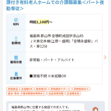
護付き有料老人ホームでの介護職募集＜パート夜
勤専従＞
時給
1,100円
～
給料
福島県 郡山市 安積町成田字漆山45
ＪＲ東北本線(上野－盛岡)「安積永盛駅」バ
勤務地
ス・車12分
非常勤・パート・アルバイト
雇用形態
■資格不問 ※未経験OK
応募要件
夜勤専従
未経験OK
無資格OK
資格取得サポート
研修制度あり
産休･育休･介護休暇取得実績あり
社会保険完備
交通費支給
福島県郡山市に位置する施設での求人です。