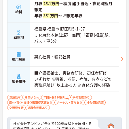
月収
25.1万円
～程度 諸手当込・夜勤4回/月
想定
給料
年収
351万円
～※想定年収
福島県 福島市 野田町5-1-37
ＪＲ東北本線(上野－盛岡)「福島(福島)駅」
勤務地
バス・車5分
契約社員・嘱託社員
雇用形態
■介護福祉士、実務者研修、初任者研修
いずれか ※特養、老健、病院、有老などの
応募要件
実務経験1年以上ある方 ※身体介護の経験年
以上ある方、機械浴の使用の経験のある方
歓迎
車通勤可
残業少なめ
年間休日110日以上
研修制度あり
産休･育休･介護休暇取得実績あり
ボーナス・賞与あり
社会保険完備
交通費支給
退職金制度あり
株式会社アンビスが全国で100施設以上を展開する
医療施設型ホスピスです。ご入居者様やご家族を