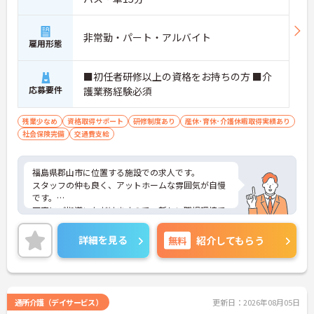
非常勤・パート・アルバイト
雇用形態
■初任者研修以上の資格をお持ちの方 ■介
応募要件
護業務経験必須
残業少なめ
資格取得サポート
研修制度あり
産休･育休･介護休暇取得実績あり
社会保険完備
交通費支給
福島県郡山市に位置する施設での求人です。
スタッフの仲も良く、アットホームな雰囲気が自慢
です。
丁寧にご指導いただけますので、新しい職場環境で
も安心してご就業していただけます。
ご興味ある方には、面接対策ポイントなど、詳細を
詳細を見る
無料
紹介してもらう
お話しいたしますのでお気軽にご相談ください。
通所介護（デイサービス）
更新日：2026年08月05日