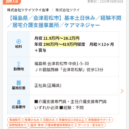
訪問入浴
更新日：2026年08月06日
株式会社ツクイツクイ会津
株式会社ツクイ
【福島県／会津若松市】基本土日休み／経験不問
／居宅介護支援事業所／ケアマネジャー
月収
21.9万円～26.2万円
年収
290万円～419万円
程度 月給×12ヶ月
給料
＋賞与
福島県 会津若松市 中央1-5-30
勤務地
ＪＲ磐越西線「会津若松駅」徒歩13分
正社員(正職員)
雇用形態
■介護支援専門員・主任介護支援専門員
応募要件
いずれか必須 ■経験：不問
車通勤可
残業少なめ
日勤のみ
年間休日110日以上
資格取得サポート
研修制度あり
産休･育休･介護休暇取得実績あり
ボーナス・賞与あり