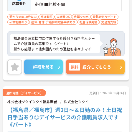
応募要件
必須 ■経験不問
駅から徒歩10分以内
車通勤可
未経験OK
残業少なめ
資格取得サポート
研修制度あり
産休･育休･介護休暇取得実績あり
社会保険完備
交通費支給
福島県会津若松市に位置する介護付き有料老人ホー
ムで介護職員の募集です〈パート〉
駅から施設まで徒歩圏内のため通勤も楽々♪マイカ
ーでの通勤もOK！
現場経験のない方でもチャレンジできる職場で、丁
寧な研修とフォロー体制で、経験に関わらず安心し
詳細を見る
無料
紹介してもらう
てスタートできます。さらに福利厚生が充実してい
るのは嬉しいポイントです◎
こちらの求人にご興味がございましたら面接のポイ
ントもお伝えしますので是非ご応募お待ちしており
ます。
通所介護（デイサービス）
更新日：2026年08月06日
株式会社ツクイツクイ福島黒岩
株式会社ツクイ
【福島県／福島市】週2日～＆日勤のみ！土日祝
日手当あり◎デイサービスの介護職員求人です
《パート》