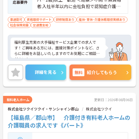
応募要件
者:入社半年以内に会社負担で認知症介護基
礎研修受講
車通勤可
資格取得サポート
研修制度あり
産休･育休･介護休暇取得実績あり
社会保険完備
交通費支給
福利厚生充実の大手福祉サービス企業での求人で
す！ご興味ある方には、面接対策ポイントなど、さ
らに詳細をお話しいたしますのでお気軽にご相談く
ださい！
詳細を見る
無料
紹介してもらう
有料老人ホーム
更新日：2026年08月06日
株式会社ツクイツクイ・サンシャイン郡山
株式会社ツクイ
【福島県／郡山市】 介護付き有料老人ホームの
介護職員の求人です《パート》