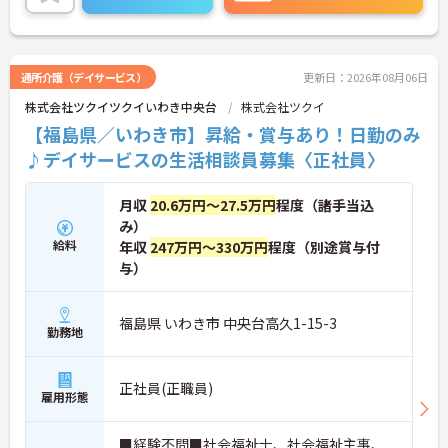
こちらの求人にご興味がございましたら面接のポイ
ントもお伝えしますので是非ご応募お待ちしており
ます。
通所介護（デイサービス）
更新日：2026年08月06日
株式会社ツクイツクイいわき中央台
株式会社ツクイ
【福島県／いわき市】昇給・賞与あり！日勤のみ
♪デイサービスの生活相談員募集〈正社員〉
月収
20.6万円～27.5万円
程度（諸手当込
み）
給料
年収
247万円～330万円
程度（別途賞与付
与）
福島県 いわき市 中央台高久1-15-3
勤務地
正社員(正職員)
雇用形態
■経験不問■社会福祉士、社会福祉主事、