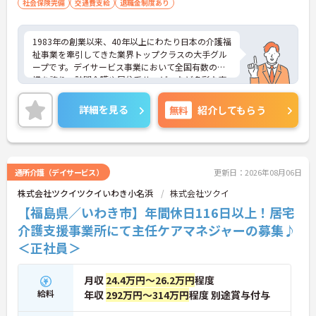
社会保険完備
交通費支給
退職金制度あり
1983年の創業以来、40年以上にわたり日本の介護福
祉事業を牽引してきた業界トップクラスの大手グル
ープです。デイサービス事業において全国有数の規
模を誇り、訪問介護や居住系サービスなど多彩な事
業を展開することで、地域のあらゆるニーズにワン
ストップで応える体制を確立しています。ダイバー
詳細を見る
無料
紹介してもらう
シティ経営を積極的に推進し、多様な人材が能力を
発揮できる職場環境の構築に注力している点も大き
な特色です。また、大規模災害を見据えたBCP（事
業継続計画）の策定や独自の感染症対策ガイドライ
ンの運用など、お客様と従業員の双方を守るリスク
通所介護（デイサービス）
更新日：2026年08月06日
マネジメントも徹底されています。今後は、ご家族
株式会社ツクイツクイいわき小名浜
株式会社ツクイ
がオンラインで情報を確認できるシステムや、AIを
活用した相談サービスの導入など、IT技術を積極的
【福島県／いわき市】年間休日116日以上！居宅
に取り入れ、在宅生活の質の向上と従業員の業務効
介護支援事業所にて主任ケアマネジャーの募集♪
率化を両立する次世代型の介護サービスを追求して
＜正社員＞
いく方針です。安定した事業基盤と革新への意欲を
併せ持つ、長期的なキャリア形成に最適な法人で
す。
月収
24.4万円～26.2万円
程度
給料
年収
292万円～314万円
程度 別途賞与付与
★おすすめPOINT★
【土日休み×残業月平均5時間！ワークライフバラ