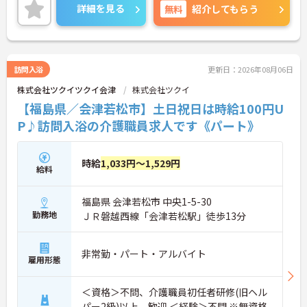
教育体制にも力を入れており、働きながらスキルア
詳細を見る
無料
紹介してもらう
ップも目指せます。
ご興味ある方には、面接対策ポイントなど、さらに
詳細をお話しいたしますのでお気軽にご相談くださ
い！
訪問入浴
更新日：2026年08月06日
株式会社ツクイツクイ会津
株式会社ツクイ
【福島県／会津若松市】土日祝日は時給100円U
P♪訪問入浴の介護職員求人です《パート》
時給
1,033円～1,529円
給料
福島県 会津若松市 中央1-5-30
勤務地
ＪＲ磐越西線「会津若松駅」徒歩13分
非常勤・パート・アルバイト
雇用形態
＜資格＞不問、介護職員初任者研修(旧ヘル
パー2級)以上 歓迎 ＜経験＞不問 ※無資格