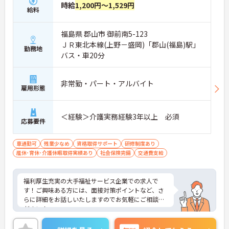
時給
1,200円～1,529円
給料
福島県 郡山市 御前南5-123
ＪＲ東北本線(上野－盛岡)「郡山(福島)駅」
勤務地
バス・車20分
非常勤・パート・アルバイト
雇用形態
＜経験＞介護実務経験3年以上 必須
応募要件
車通勤可
残業少なめ
資格取得サポート
研修制度あり
産休･育休･介護休暇取得実績あり
社会保険完備
交通費支給
福利厚生充実の大手福祉サービス企業での求人で
す！ご興味ある方には、面接対策ポイントなど、さ
らに詳細をお話しいたしますのでお気軽にご相談く
ださい！