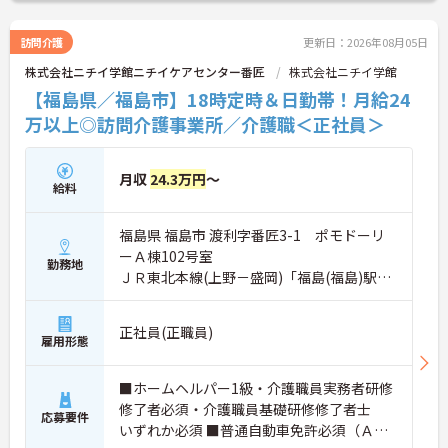
訪問介護
更新日：2026年08月05日
株式会社ニチイ学館ニチイケアセンター番匠
株式会社ニチイ学館
【福島県／福島市】18時定時＆日勤帯！月給24
万以上◎訪問介護事業所／介護職＜正社員＞
月収
24.3万円
～
給料
福島県 福島市 渡利字番匠3-1 ポモドーリ
ーＡ棟102号室
勤務地
ＪＲ東北本線(上野－盛岡)「福島(福島)駅」
バス・車10分
正社員(正職員)
雇用形態
■ホームヘルパー1級・介護職員実務者研修
修了者必須・介護職員基礎研修修了者士
応募要件
いずれか必須 ■普通自動車免許必須（ＡＴ