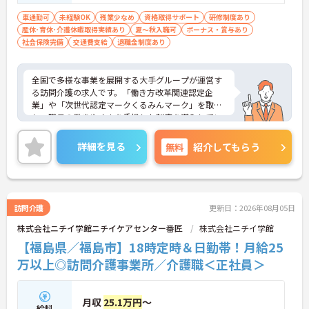
限定可） ■経験1年以上必須 ■必要なＰＣ
スキル：入力程度
車通勤可
未経験OK
残業少なめ
資格取得サポート
研修制度あり
産休･育休･介護休暇取得実績あり
夏～秋入職可
ボーナス・賞与あり
社会保険完備
交通費支給
退職金制度あり
全国で多様な事業を展開する大手グループが運営す
る訪問介護の求人です。「働き方改革関連認定企
業」や「次世代認定マークくるみんマーク」を取得
し、職員の働きやすさを重視した制度を導入してい
ます。定年後も上限85歳までの再雇用制度を利用で
き、長期的な視点でキャリアを築くことが可能で
詳細を見る
無料
紹介してもらう
す。また、時間帯別の加算手当や勤続年数に応じた
手当が用意されており、日々の業務や継続した勤務
が収入に直結する仕組みがあります。月平均の残業
時間は10時間程度と少なく、育児休業や介護休業の
取得実績もあるため、家庭と仕事の両立を図りなが
訪問介護
更新日：2026年08月05日
ら、自分に合ったペースで働き続けられる環境が整
株式会社ニチイ学館ニチイケアセンター番匠
株式会社ニチイ学館
っています。
【福島県／福島市】18時定時＆日勤帯！月給25
★おすすめPOINT★
万以上◎訪問介護事業所／介護職＜正社員＞
【上限85歳までの再雇用制度があり、長期的な勤務
が期待できます】
・定年65歳に加え、状況に応じた再雇用制度により
月収
25.1万円
～
上限85歳まで働けるため、長期的な将来設計を描け
給料