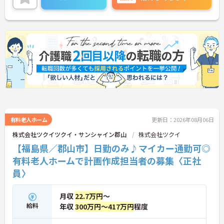
に詳細をご案内しますのでお気軽にご相談くださ
・実績最大105万円の賞与やプラン数手当、特定事
い！
業所加算手当など日々の頑張りがしっかりと給与に
還元されます
・勤続3年以上で対象となる退職金制度や宿泊費補
助などが受けられる独自の福利厚生制度ツクイPLUS
を完備しています
・社内規定の範囲内で髪色や髪型をはじめネイルや
まつげエクステが自由であり個性を大切にしながら
自分らしく働けます
有料老人ホーム
更新日：2026年08月06日
株式会社ツクイツクイ・サンシャイン郡山
株式会社ツクイ
【福島県／郡山市】日勤のみ♪マイカー通勤可◎
有料老人ホームで計画作成担当者の募集〈正社
員〉
月収
22.7万円
～
給料
年収
300万円～417万円
程度