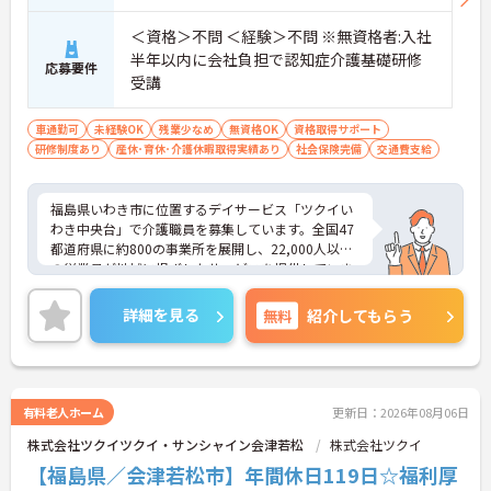
＜資格＞不問 ＜経験＞不問 ※無資格者:入社
半年以内に会社負担で認知症介護基礎研修
応募要件
受講
車通勤可
未経験OK
残業少なめ
無資格OK
資格取得サポート
研修制度あり
産休･育休･介護休暇取得実績あり
社会保険完備
交通費支給
福島県いわき市に位置するデイサービス「ツクイい
わき中央台」で介護職員を募集しています。全国47
都道府県に約800の事業所を展開し、22,000人以上
の従業員が地域に根ざしたサービスを提供していま
す（2025年3月時点）。介護系の資格や経験が無い
方もチャレンジいただけます♪充実したサポート体
詳細を見る
無料
紹介してもらう
制と教育制度が整っており、経験を活かして正社員
を目指すことも可能です。職場はチームワークを重
視し、他職種との連携もスムーズ。夜勤がなく、日
中のみの勤務で家庭やプライベートとの両立がしや
すい環境です。子育て中の方や、ライフスタイルに
有料老人ホーム
更新日：2026年08月06日
合わせた働き方を希望する方に最適です。ご興味の
株式会社ツクイツクイ・サンシャイン会津若松
株式会社ツクイ
ある方には、面接対策ポイントなど、さらに詳細を
お話ししますのでお気軽にご相談ください！
【福島県／会津若松市】年間休日119日☆福利厚