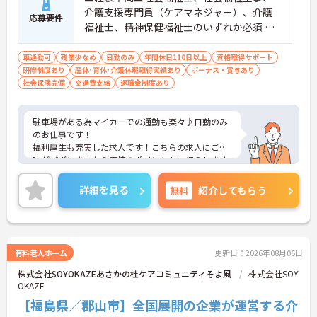
介護支援専門員（ケアマネジャー）、介護
応募要件
福祉士、精神保健福祉士のいずれか必須 ※
介護福祉士の場合実務経験5年以上 ■普通自
動車免許必須（AT限定可）
車通勤可
残業少なめ
日勤のみ
年間休日110日以上
資格取得サポート
研修制度あり
産休･育休･介護休暇取得実績あり
ボーナス・賞与あり
社会保険完備
交通費支給
退職金制度あり
駐車場がある為マイカーでの通勤も楽々♪日勤のみ
のお仕事です！
福利厚生も充実した求人です！こちらの求人にご興
味がございましたら面接のポイントもお伝えします
ので是非ご応募お待ちしております。
詳細を見る
無料
紹介してもらう
有料老人ホーム
更新日：2026年08月06日
株式会社SOYOKAZEあさかの杜ケアコミュニティそよ風
株式会社SOY
OKAZE
【福島県／郡山市】全国展開の企業が運営する介