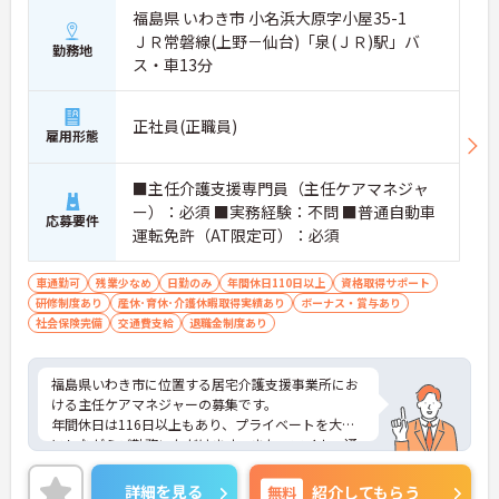
ンスを大切にできる環境です】
福島県 いわき市 小名浜大原字小屋35-1
・基本土日休みで年間休日116日が確保されており
ＪＲ常磐線(上野－仙台)「泉(ＪＲ)駅」バ
日勤のみのお仕事のため生活リズムを整えやすいで
勤務地
ス・車13分
す
・毎月付与されるリフレッシュ休暇を活用し連休の
取得も可能でプライベートの時間もしっかりと確保
正社員(正職員)
できます
雇用形態
・くるみん認定企業として未就学児向けのこども休
暇や育休取得実績など子育てと両立しやすい制度が
■主任介護支援専門員（主任ケアマネジャ
充実しています
ー）：必須 ■実務経験：不問 ■普通自動車
応募要件
【主任ケアマネ複数名在籍！手厚いフォロー体制で
運転免許（AT限定可）：必須
未経験やブランクがある方も安心です】
・困難事例があった際も主任ケアマネジャーと情報
車通勤可
残業少なめ
日勤のみ
年間休日110日以上
資格取得サポート
共有やケース検討ができ必要に応じて同行訪問など
研修制度あり
産休･育休･介護休暇取得実績あり
ボーナス・賞与あり
のサポートを受けられます
社会保険完備
交通費支給
退職金制度あり
・一人ひとりの仕事量や状況に合わせて管理者が新
規の受け入れを調整するため業務過多にならず無理
なく働けます
福島県いわき市に位置する居宅介護支援事業所にお
・公的資格取得・自己啓発支援制度が整っており働
ける主任ケアマネジャーの募集です。
きながらケアマネジャーとしてのさらなるスキルア
年間休日は116日以上もあり、プライベートを大切
ップを目指せます
にしながらご勤務いただけます。また、マイカー通
勤が可能です。通勤が苦になりません。
【賞与過去実績最大105万円◎大手法人ならではの
ご興味のある方には、面接対策ポイントなど、さら
充実した待遇や福利厚生が魅力です】
詳細を見る
無料
紹介してもらう