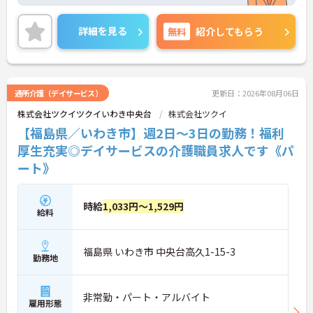
です（※2025年3月時点）。無資格、未経験者も大
歓迎で、半年間のチューター制度を導入し、安心し
てスタートできる環境を整えています。職場は明る
詳細を見る
無料
紹介してもらう
く、チームでお客様を支える雰囲気が魅力です。育
児手当や育児休業制度も充実しており、家庭との両
立が可能です。介護に興味がある方や、チームでの
協力を大切にする方にぴったりの職場です。ご興味
のある方には、面接対策ポイントなど、さらに詳細
通所介護（デイサービス）
更新日：2026年08月06日
をお話ししますのでお気軽にご相談ください！
株式会社ツクイツクイいわき中央台
株式会社ツクイ
【福島県／いわき市】週2日～3日の勤務！福利
厚生充実◎デイサービスの介護職員求人です《パ
ート》
時給
1,033円～1,529円
給料
福島県 いわき市 中央台高久1-15-3
勤務地
非常勤・パート・アルバイト
雇用形態