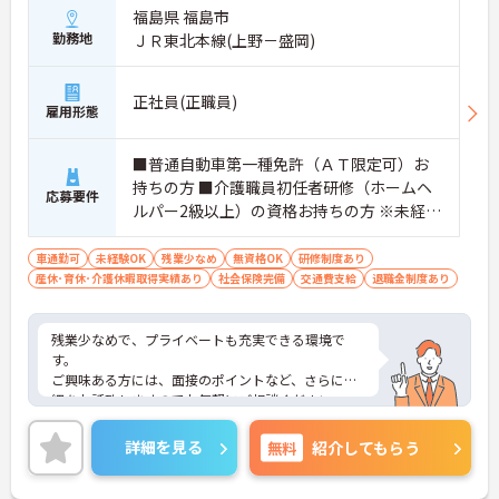
福島県 福島市
勤務地
ＪＲ東北本線(上野－盛岡)
正社員(正職員)
雇用形態
■普通自動車第一種免許（ＡＴ限定可）お
持ちの方 ■介護職員初任者研修（ホームヘ
応募要件
ルパー2級以上）の資格お持ちの方 ※未経験
者応相談
車通勤可
未経験OK
残業少なめ
無資格OK
研修制度あり
産休･育休･介護休暇取得実績あり
社会保険完備
交通費支給
退職金制度あり
残業少なめで、プライベートも充実できる環境で
す。
ご興味ある方には、面接のポイントなど、さらに詳
細をお話致しますのでお気軽にご相談ください。
詳細を見る
無料
紹介してもらう