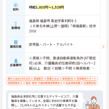
時給
1,033円～1,529円
給料
福島県 福島市 黒岩字素利町8-1
ＪＲ東北本線(上野－盛岡)「南福島駅」徒歩
勤務地
10分
非常勤・パート・アルバイト
雇用形態
＜資格＞不問、普通自動車運転免許(AT限定
可) 必須、介護職員初任者研修(旧ヘルパー2
応募要件
級)以上 歓迎 ＜経験＞不問 ※無資格者:入
社半年以内に会社負担で認知症介護基礎研
修受講
駅から徒歩10分以内
車通勤可
残業少なめ
無資格OK
資格取得サポート
研修制度あり
産休･育休･介護休暇取得実績あり
社会保険完備
交通費支給
福島県会津若松市に位置するデイサービスで、介護
職員を募集しています。全国に約800の事業所を展
開し、22,000人以上のスタッフが活躍する大手企業