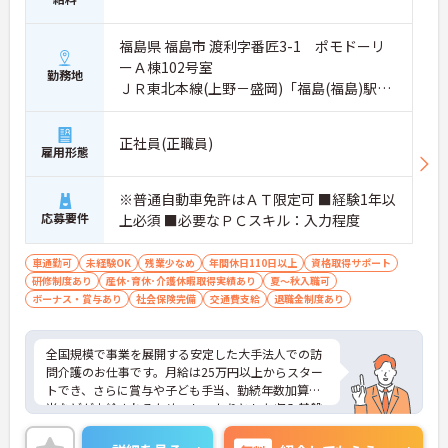
ます。
・幅広い世代がそれぞれのライフスタイルに合わせ
福島県 福島市 渡利字番匠3-1 ポモドーリ
て活躍しており、年齢を重ねても無理なく続けられ
る環境です。
ーＡ棟102号室
勤務地
ＪＲ東北本線(上野－盛岡)「福島(福島)駅」
【大手法人の安定基盤のもとで、収入アップを目指
バス・車10分
せる環境です】
・所持資格に応じた手当や、早朝・夜間帯の勤務に
正社員(正職員)
雇用形態
対する加算手当により、着実な収入増が期待できま
す。
・最大20,000円の勤続年数加算手当や年2回の賞与
※普通自動車免許はＡＴ限定可 ■経験1年以
支給があるため、長く勤務するほど待遇に反映され
応募要件
上必須 ■必要なＰＣスキル：入力程度
る仕組みがあります。
【認定マークを取得した、柔軟で働きやすい体制が
車通勤可
未経験OK
残業少なめ
年間休日110日以上
資格取得サポート
整っています】
研修制度あり
産休･育休･介護休暇取得実績あり
夏～秋入職可
・「くるみんマーク」を取得し、育児・介護休業の
ボーナス・賞与あり
社会保険完備
交通費支給
退職金制度あり
実績や復職制度があるため、生活の変化にも対応で
きます。
・残業が月平均10時間と少なく、日勤帯の勤務が中
全国規模で事業を展開する安定した大手法人での訪
心であるため、私生活との両立を図りながら働けま
問介護のお仕事です。月給は25万円以上からスター
す。
トでき、さらに賞与や子ども手当、勤続年数加算手
当などが支給されるため、しっかりとした収入基盤
を築くことができます。月平均の残業時間は10時間
程度と少なく、プライベートの時間を大切にしなが