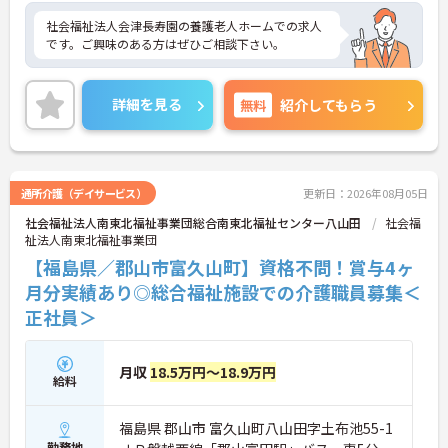
社会福祉法人会津長寿園の養護老人ホームでの求人
です。ご興味のある方はぜひご相談下さい。
詳細を見る
無料
紹介してもらう
通所介護（デイサービス）
更新日：2026年08月05日
社会福祉法人南東北福祉事業団総合南東北福祉センター八山田
社会福
祉法人南東北福祉事業団
【福島県／郡山市富久山町】資格不問！賞与4ヶ
月分実績あり◎総合福祉施設での介護職員募集＜
正社員＞
月収
18.5万円～18.9万円
給料
福島県 郡山市 富久山町八山田字土布池55-1
勤務地