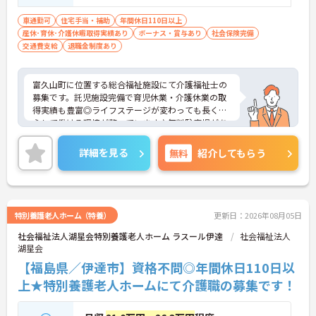
車通勤可
住宅手当・補助
年間休日110日以上
産休･育休･介護休暇取得実績あり
ボーナス・賞与あり
社会保険完備
交通費支給
退職金制度あり
富久山町に位置する総合福祉施設にて介護福祉士の
募集です。託児施設完備で育児休業・介護休業の取
得実績も豊富◎ライフステージが変わっても長く安
心して働ける環境が整っています♪無料駐車場があ
るのでマイカー通勤の際は心配いりません！お持ち
の業務経験や資格をぜひ職場で活かしてみません
詳細を見る
無料
紹介してもらう
か？ご興味ある方は面接ポイントをお伝えしますの
で、お気軽にご連絡ください。
特別養護老人ホーム（特養）
更新日：2026年08月05日
社会福祉法人湖星会特別養護老人ホーム ラスール伊達
社会福祉法人
湖星会
【福島県／伊達市】資格不問◎年間休日110日以
上★特別養護老人ホームにて介護職の募集です！