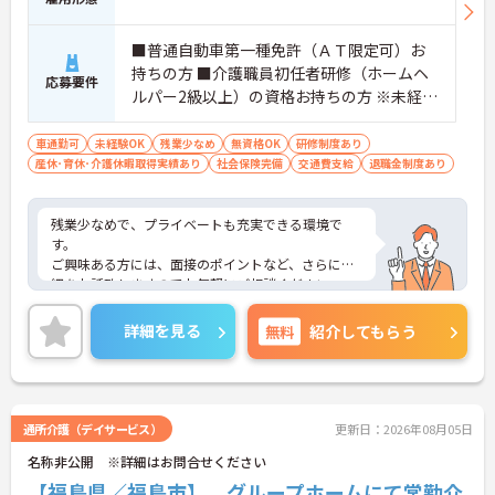
■普通自動車第一種免許（ＡＴ限定可）お
持ちの方 ■介護職員初任者研修（ホームヘ
応募要件
ルパー2級以上）の資格お持ちの方 ※未経験
者、無資格者応相談
車通勤可
未経験OK
残業少なめ
無資格OK
研修制度あり
産休･育休･介護休暇取得実績あり
社会保険完備
交通費支給
退職金制度あり
残業少なめで、プライベートも充実できる環境で
す。
ご興味ある方には、面接のポイントなど、さらに詳
細をお話致しますのでお気軽にご相談ください。
詳細を見る
無料
紹介してもらう
通所介護（デイサービス）
更新日：2026年08月05日
名称非公開 ※詳細はお問合せください
【福島県／福島市】 グループホームにて常勤介