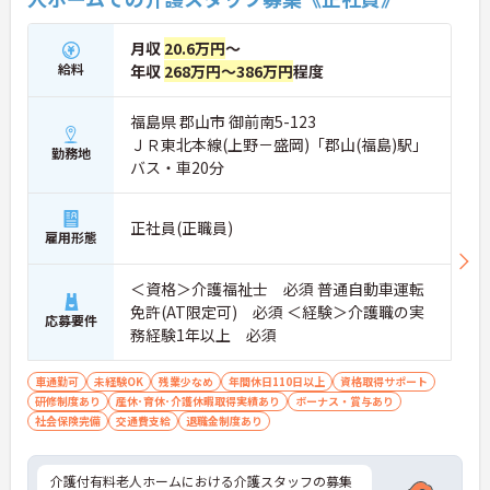
月収
20.6万円
～
給料
年収
268万円～386万円
程度
福島県 郡山市 御前南5-123
ＪＲ東北本線(上野－盛岡)「郡山(福島)駅」
勤務地
バス・車20分
正社員(正職員)
雇用形態
＜資格＞介護福祉士 必須 普通自動車運転
免許(AT限定可) 必須 ＜経験＞介護職の実
応募要件
務経験1年以上 必須
車通勤可
未経験OK
残業少なめ
年間休日110日以上
資格取得サポート
研修制度あり
産休･育休･介護休暇取得実績あり
ボーナス・賞与あり
社会保険完備
交通費支給
退職金制度あり
介護付有料老人ホームにおける介護スタッフの募集