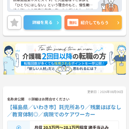
「ひとりにはしない」という理念のもと、慢性期や
終末期にあり医療依存度の高い方を受け入れ、地域
医療を支える社会的意義の高い事業を推進していま
す。現場には看護師が24時間常駐しています。急変
詳細を見る
無料
紹介してもらう
時の対応や医療行為は看護師が担当するため、初任
者研修や実務者研修の方も食事介助や入浴介助など
の生活を支えるケアに専念できる環境です。多職種
で情報を共有し、一人で判断を抱え込まないチーム
連携の体制がしっかりと整っています。働き方の面
では、夜勤明けの翌日が原則として公休となるほ
か、月平均の残業時間も5時間から7時間程度とかな
り少なめです。常勤スタッフの比率が90パーセント
を超えているため急な勤務変更が発生しにくく、あ
らかじめ決められた訪問予定表に沿って規則正しく
働けます。入職後は現場スタッフによるお一人おひ
とりに合わせた個別のOJT研修が実施されます。eラ
ーニングも導入されており、多職種と連携しながら
更新日：2026年08月06日
専門性を着実に深めていける環境が用意されていま
す。
名称非公開 ※詳細はお問合せください
【福島県／いわき市】託児所あり／残業ほぼなし
★おすすめPOINT★
／教育体制◎／病院でのケアワーカー
＜個別ＯＪＴとチーム連携で着実に成長！＞
・入職後はお一人おひとりの習熟度に合わせた個別
のＯＪＴ研修を実施し、ｅラーニングを用いた学習
月収
20.5万円～28.1万円
程度 諸手当込み