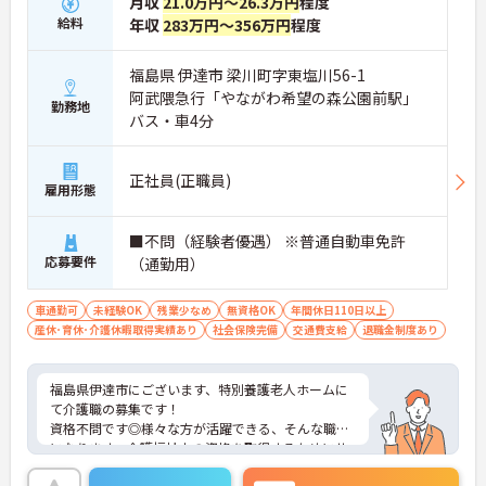
月収
21.0万円～26.3万円
程度
給料
年収
283万円～356万円
程度
福島県 伊達市 梁川町字東塩川56-1
阿武隈急行「やながわ希望の森公園前駅」
勤務地
バス・車4分
正社員(正職員)
雇用形態
■不問（経験者優遇） ※普通自動車免許
応募要件
（通勤用）
車通勤可
未経験OK
残業少なめ
無資格OK
年間休日110日以上
産休･育休･介護休暇取得実績あり
社会保険完備
交通費支給
退職金制度あり
福島県伊達市にございます、特別養護老人ホームに
て介護職の募集です！
資格不問です◎様々な方が活躍できる、そんな職場
になります。介護福祉士の資格を取得するためにサ
ポート体制も整っております。