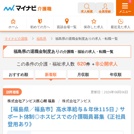
0
0
求人検索
会員登録
メニュー
ホーム
初めての方へ
面談会場一覧
保存した求人
最近見た求人
マイナビ介護職
福島県
福島県の退職金制度ありの求人・転職一覧
福島県の退職金制度あり
の介護職・福祉の求人・転職一覧
620
この条件の介護・福祉求人数
非公開求人
件 ＋
おすすめ順
新着順
月収順
年収順
訪問看護
更新日：2026年08月06日
株式会社アンビス医心館 福島
株式会社アンビス
【福島県／福島市】高水準給与＆年休115日♪サ
ポート体制◎ホスピスでの介護職員募集《正社員
登用あり》