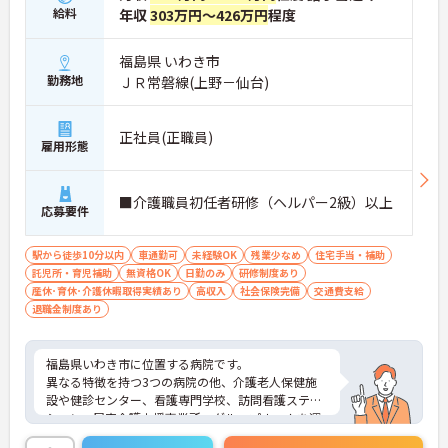
の機会も提供されます
給料
年収
303万円～426万円
程度
・施設内には看護師が24時間常駐しており、急変時
の対応や専門的な医療処置は看護師が担当するため
負担が減ります
福島県 いわき市
・介護スタッフと看護スタッフの比率が1対1で相談
勤務地
ＪＲ常磐線(上野－仙台)
しやすく、初任者研修や実務者研修からでも着実に
専門性を高められます
＜残業月7時間以下で身体の負担を軽減！＞
正社員(正職員)
・常勤で働くスタッフの比率が90パーセント以上と
雇用形態
高く、急なシフト変更や無理な長時間勤務が発生し
にくい人員体制です
・訪問スケジュールに沿って施設内でのケアを行う
■介護職員初任者研修（ヘルパー2級）以上
応募要件
ため、月平均の残業時間は5時間から7時間程度とか
なり少なめに抑えられます
・夜勤明けの翌日は原則としてお休みとなるシフト
駅から徒歩10分以内
車通勤可
未経験OK
残業少なめ
住宅手当・補助
編成が組まれており、しっかりと休息を取りながら
託児所・育児補助
無資格OK
日勤のみ
研修制度あり
長期的な就業が可能です
産休･育休･介護休暇取得実績あり
高収入
社会保険完備
交通費支給
＜評価制度でキャリアアップ＞
退職金制度あり
・介護福祉士や初任者研修などの資格や実務経験、
夜勤回数がしっかりと給与に反映されるためモチベ
ーションを維持できます
福島県いわき市に位置する病院です。
・年次を問わずリーダーや主任などのマネジメント
異なる特徴を持つ3つの病院の他、介護老人保健施
職へ昇格する事例も多数あり、腰を据えて長期的な
設や健診センター、看護専門学校、訪問看護ステー
キャリア形成が可能です
ション、居宅介護支援事業所、グループホームを運
営している法人です。