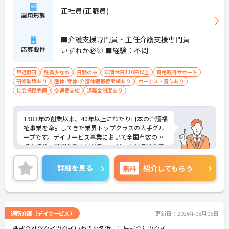
正社員(正職員)
雇用形態
■介護支援専門員・主任介護支援専門員
応募要件
いずれか必須 ■経験：不問
車通勤可
残業少なめ
日勤のみ
年間休日110日以上
資格取得サポート
研修制度あり
産休･育休･介護休暇取得実績あり
ボーナス・賞与あり
社会保険完備
交通費支給
退職金制度あり
1983年の創業以来、40年以上にわたり日本の介護福
祉事業を牽引してきた業界トップクラスの大手グル
ープです。デイサービス事業において全国有数の規
模を誇り、訪問介護や居住系サービスなど多彩な事
業を展開することで、地域のあらゆるニーズにワン
ストップで応える体制を確立しています。ダイバー
詳細を見る
無料
紹介してもらう
シティ経営を積極的に推進し、多様な人材が能力を
発揮できる職場環境の構築に注力している点も大き
な特色です。また、大規模災害を見据えたBCP（事
業継続計画）の策定や独自の感染症対策ガイドライ
ンの運用など、お客様と従業員の双方を守るリスク
通所介護（デイサービス）
更新日：2026年08月06日
マネジメントも徹底されています。今後は、ご家族
株式会社ツクイツクイいわき小名浜
株式会社ツクイ
がオンラインで情報を確認できるシステムや、AIを