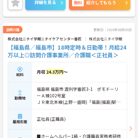
年間休日110日以上に加え、残業も少ないので、ワ
詳細を見る
無料
紹介してもらう
ークライフバランスの重視した働き方ができます。
スタッフの仲も良く、アットホームな雰囲気が自慢
です。
ご興味ある方には、面接対策ポイントなど、詳細を
お話しいたしますのでお気軽にご相談ください。
訪問介護
更新日：2026年08月05日
株式会社ニチイ学館ニチイケアセンター番匠
株式会社ニチイ学館
【福島県／福島市】18時定時＆日勤帯！月給24
万以上◎訪問介護事業所／介護職＜正社員＞
月収
24.3万円
～
給料
福島県 福島市 渡利字番匠3-1 ポモドーリ
ーＡ棟102号室
勤務地
ＪＲ東北本線(上野－盛岡)「福島(福島)駅」
バス・車10分
正社員(正職員)
雇用形態
■ホームヘルパー1級・介護職員実務者研修