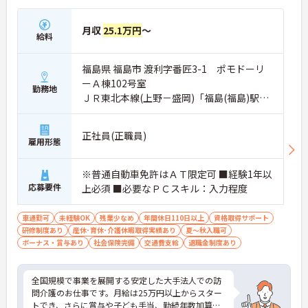
が期待できます】
・定年65歳に加え、状況に応じた再雇用制度により
月収
25.1万円
～
上限85歳まで働けるため、長期的な将来設計を描け
給料
ます。
・幅広い世代がそれぞれのライフスタイルに合わせ
福島県 福島市 渡利字番匠3-1 ポモドーリ
て活躍しており、年齢を重ねても無理なく続けられ
る環境です。
ーＡ棟102号室
勤務地
ＪＲ東北本線(上野－盛岡)「福島(福島)駅」
【大手法人の安定基盤のもとで、収入アップを目指
バス・車10分
せる環境です】
・所持資格に応じた手当や、早朝・夜間帯の勤務に
正社員(正職員)
雇用形態
対する加算手当により、着実な収入増が期待できま
す。
・最大20,000円の勤続年数加算手当や年2回の賞与
※普通自動車免許はＡＴ限定可 ■経験1年以
支給があるため、長く勤務するほど待遇に反映され
応募要件
上必須 ■必要なＰＣスキル：入力程度
る仕組みがあります。
【認定マークを取得した、柔軟で働きやすい体制が
車通勤可
未経験OK
残業少なめ
年間休日110日以上
資格取得サポート
整っています】
研修制度あり
産休･育休･介護休暇取得実績あり
夏～秋入職可
・「くるみんマーク」を取得し、育児・介護休業の
ボーナス・賞与あり
社会保険完備
交通費支給
退職金制度あり
実績や復職制度があるため、生活の変化にも対応で
きます。
・残業が月平均10時間と少なく、日勤帯の勤務が中
全国規模で事業を展開する安定した大手法人での訪
心であるため、私生活との両立を図りながら働けま
問介護のお仕事です。月給は25万円以上からスター
す。
トでき、さらに賞与や子ども手当、勤続年数加算手