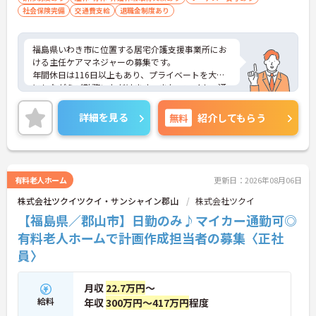
のサポートを受けられます
社会保険完備
交通費支給
退職金制度あり
・一人ひとりの仕事量や状況に合わせて管理者が新
規の受け入れを調整するため業務過多にならず無理
なく働けます
福島県いわき市に位置する居宅介護支援事業所にお
・公的資格取得・自己啓発支援制度が整っており働
ける主任ケアマネジャーの募集です。
きながらケアマネジャーとしてのさらなるスキルア
年間休日は116日以上もあり、プライベートを大切
ップを目指せます
にしながらご勤務いただけます。また、マイカー通
勤が可能です。通勤が苦になりません。
【賞与過去実績最大105万円◎大手法人ならではの
ご興味のある方には、面接対策ポイントなど、さら
充実した待遇や福利厚生が魅力です】
詳細を見る
無料
紹介してもらう
に詳細をご案内しますのでお気軽にご相談くださ
・実績最大105万円の賞与やプラン数手当、特定事
い！
業所加算手当など日々の頑張りがしっかりと給与に
還元されます
・勤続3年以上で対象となる退職金制度や宿泊費補
助などが受けられる独自の福利厚生制度ツクイPLUS
有料老人ホーム
更新日：2026年08月06日
を完備しています
株式会社ツクイツクイ・サンシャイン郡山
株式会社ツクイ
・社内規定の範囲内で髪色や髪型をはじめネイルや
【福島県／郡山市】日勤のみ♪マイカー通勤可◎
まつげエクステが自由であり個性を大切にしながら
自分らしく働けます
有料老人ホームで計画作成担当者の募集〈正社
員〉
月収
22.7万円
～
給料
年収
300万円～417万円
程度