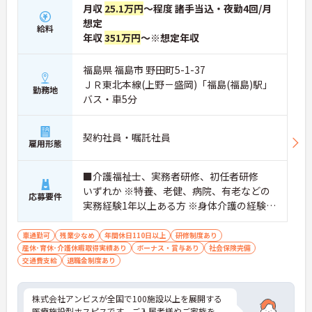
月収
25.1万円
～程度 諸手当込・夜勤4回/月
想定
給料
年収
351万円
～※想定年収
福島県 福島市 野田町5-1-37
ＪＲ東北本線(上野－盛岡)「福島(福島)駅」
勤務地
バス・車5分
契約社員・嘱託社員
雇用形態
■介護福祉士、実務者研修、初任者研修
いずれか ※特養、老健、病院、有老などの
応募要件
実務経験1年以上ある方 ※身体介護の経験年
以上ある方、機械浴の使用の経験のある方
歓迎
車通勤可
残業少なめ
年間休日110日以上
研修制度あり
産休･育休･介護休暇取得実績あり
ボーナス・賞与あり
社会保険完備
交通費支給
退職金制度あり
株式会社アンビスが全国で100施設以上を展開する
医療施設型ホスピスです。ご入居者様やご家族を