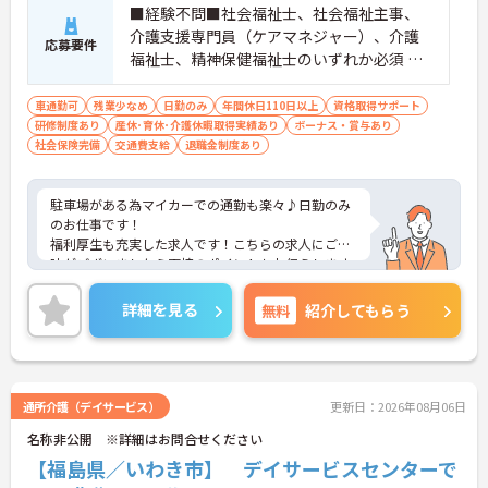
■経験不問■社会福祉士、社会福祉主事、
介護支援専門員（ケアマネジャー）、介護
応募要件
福祉士、精神保健福祉士のいずれか必須 ※
介護福祉士の場合実務経験5年以上 ■普通自
動車免許必須（AT限定可）
車通勤可
残業少なめ
日勤のみ
年間休日110日以上
資格取得サポート
研修制度あり
産休･育休･介護休暇取得実績あり
ボーナス・賞与あり
社会保険完備
交通費支給
退職金制度あり
駐車場がある為マイカーでの通勤も楽々♪日勤のみ
のお仕事です！
福利厚生も充実した求人です！こちらの求人にご興
味がございましたら面接のポイントもお伝えします
ので是非ご応募お待ちしております。
詳細を見る
無料
紹介してもらう
通所介護（デイサービス）
更新日：2026年08月06日
名称非公開 ※詳細はお問合せください
【福島県／いわき市】 デイサービスセンターで