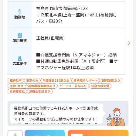
福島県 郡山市 御前南5-123
ＪＲ東北本線(上野－盛岡)「郡山(福島)駅」
勤務地
バス・車20分
正社員(正職員)
雇用形態
■介護支援専門員（ケアマネジャー）必須
■普通自動車免許必須（ＡＴ限定可） ■ケ
応募要件
アマネジャー経験1年以上必須
車通勤可
日勤のみ
年間休日110日以上
資格取得サポート
研修制度あり
産休･育休･介護休暇取得実績あり
ボーナス・賞与あり
社会保険完備
交通費支給
退職金制度あり
福島県郡山市に位置する有料老人ホームで計画作成
担当者の募集です。
マイカーでの通勤もOK◎日勤のみのお仕事です！
昇給、賞与があり、さらに福利厚生も充実している
のは嬉しいポイントです◎しっかりとしたフォロー
体制で、経験に関わらず安心してスタートできま