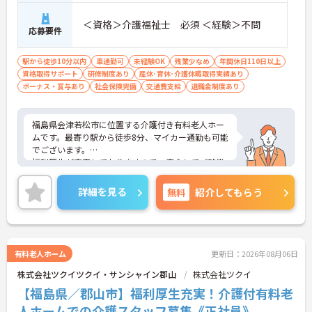
＜資格＞介護福祉士 必須 ＜経験＞不問
応募要件
駅から徒歩10分以内
車通勤可
未経験OK
残業少なめ
年間休日110日以上
資格取得サポート
研修制度あり
産休･育休･介護休暇取得実績あり
ボーナス・賞与あり
社会保険完備
交通費支給
退職金制度あり
福島県会津若松市に位置する介護付き有料老人ホー
ムです。最寄り駅から徒歩8分、マイカー通勤も可能
でございます。
福利厚生が充実しておりますので、安心してご就業
いただけます。
年間休日が119日としっかりお休みを取得できるの
詳細を見る
無料
紹介してもらう
で、ワークライフバランスを大切にしたい方におす
すめです。
ご興味のある方には、面接対策ポイントなど、さら
に詳細をお話しいたしますのでお気軽にご相談くだ
さい！
有料老人ホーム
更新日：2026年08月06日
株式会社ツクイツクイ・サンシャイン郡山
株式会社ツクイ
【福島県／郡山市】福利厚生充実！介護付有料老
人ホームでの介護スタッフ募集《正社員》