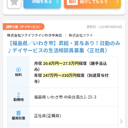
詳細を見る
無料
紹介してもらう
す。
こちらの求人にご興味がございましたら面接のポイ
ントもお伝えしますので是非ご応募お待ちしており
ます。
通所介護（デイサービス）
更新日：2026年08月06日
株式会社ツクイツクイいわき中央台
株式会社ツクイ
【福島県／いわき市】昇給・賞与あり！日勤のみ
♪デイサービスの生活相談員募集〈正社員〉
月収
20.6万円～27.5万円
程度（諸手当込
み）
給料
年収
247万円～330万円
程度（別途賞与付
与）
福島県 いわき市 中央台高久1-15-3
勤務地
正社員(正職員)
雇用形態