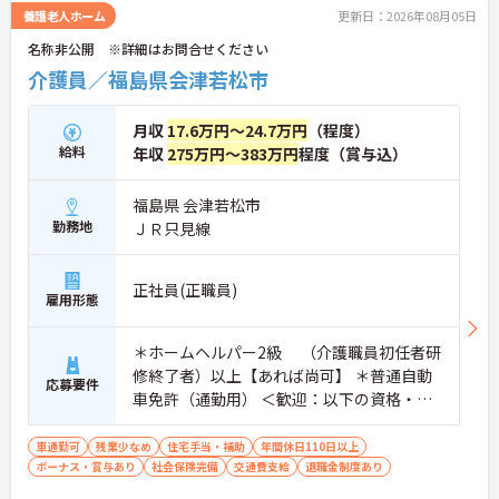
養護老人ホーム
更新日：2026年08月05日
名称非公開 ※詳細はお問合せください
介護員／福島県会津若松市
月収
17.6万円～24.7万円
（程度）
給料
年収
275万円～383万円
程度（賞与込）
福島県 会津若松市
勤務地
ＪＲ只見線
正社員(正職員)
雇用形態
＊ホームヘルパー2級 （介護職員初任者研
修終了者）以上【あれば尚可】 ＊普通自動
応募要件
車免許（通勤用） ＜歓迎：以下の資格・ス
キル・経験をお持ちの方＞ ■
車通勤可
残業少なめ
住宅手当・補助
年間休日110日以上
ボーナス・賞与あり
社会保険完備
交通費支給
退職金制度あり