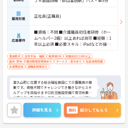
ＪＲ磐越西線「郡山富田駅」バス・車5分
正社員(正職員)
雇用形態
■資格：不問 ■介護職員初任者研修（ホー
ムヘルパー2級）以上あれば尚可 ■経験：1
応募要件
年以上必須 ■必要スキル：iPadなどの操作
■普通自動車運転免許必須
車通勤可
住宅手当・補助
無資格OK
年間休日110日以上
産休･育休･介護休暇取得実績あり
ボーナス・賞与あり
社会保険完備
交通費支給
退職金制度あり
富久山町に位置する総合福祉施設にて介護職員の募
集です。資格不問でチャレンジでき働きながらスキ
ルアップを目指せます◎託児施設完備で育児休業・
介護休業の取得実績も豊富。ライフステージが変わ
っても長く安心して働ける環境が整っています♪無
料駐車場があるのでマイカー通勤の際は心配いりま
詳細を見る
無料
紹介してもらう
せん！ご興味ある方は面接ポイントをお伝えします
ので、お気軽にご連絡ください。