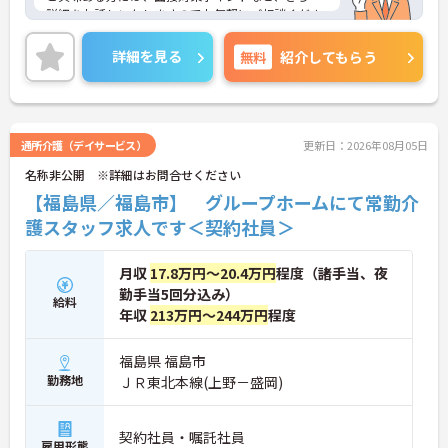
詳細をお話しいたしますのでお気軽にご相談くださ
い！
詳細を見る
無料
紹介してもらう
通所介護（デイサービス）
更新日：2026年08月05日
名称非公開 ※詳細はお問合せください
【福島県／福島市】 グループホームにて常勤介
護スタッフ求人です＜契約社員＞
月収
17.8万円～20.4万円
程度（諸手当、夜
勤手当5回分込み）
給料
年収
213万円～244万円
程度
福島県 福島市
勤務地
ＪＲ東北本線(上野－盛岡)
契約社員・嘱託社員
雇用形態