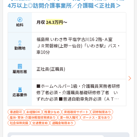
★おすすめPOINT★
4万以上◎訪問介護事業所／介護職＜正社員＞
【手厚い待遇で安定した収入アップが期待できま
す】
・介護福祉士の資格手当や勤続年数加算手当がある
月収
24.3万円
～
ため、長く働くほど給与に反映される仕組みです
給料
・賞与の支給実績があり、子ども手当や時間帯別加
算手当も充実していることで、安心して生活基盤を
福島県 いわき市 平塩字古川16 2階-Ａ室
築けます
ＪＲ常磐線(上野－仙台)「いわき駅」バス・
勤務地
【ライフステージに合わせて長期的に働き続けられ
車10分
る環境です】
・残業が月平均10時間程度と少ないため、家庭やプ
ライベートと両立しやすい職場です
正社員(正職員)
雇用形態
・定年が65歳で最大85歳までの再雇用制度が設けら
れていることで、将来を見据えて長くご活躍いただ
けます
■ホームヘルパー1級・介護職員実務者研修
修了者必須・介護職員基礎研修修了者 い
【大手法人ならではの充実したキャリアサポートが
応募要件
ずれか必須 ■普通自動車免許必須（ＡＴ限
整っています】
定可） ■経験1年以上必須 ■必要なＰＣス
・就業前後のキャリアアップ制度が完備されている
ため、継続的なスキルアップが可能です
キル：入力程度
車通勤可
未経験OK
残業少なめ
資格取得サポート
研修制度あり
・医療や介護を総合的に展開する大手グループの安
産休･育休･介護休暇取得実績あり
夏～秋入職可
ボーナス・賞与あり
定した基盤のもとで、着実にキャリアを積むことが
社会保険完備
交通費支給
退職金制度あり
できます