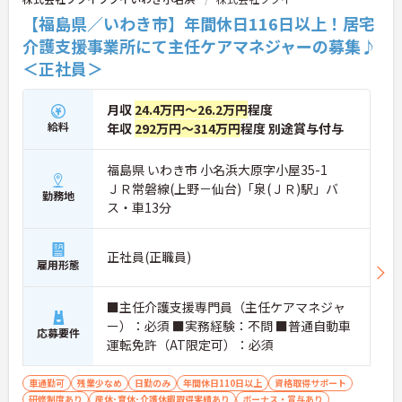
活用した相談サービスの導入など、IT技術を積極的
【福島県／いわき市】年間休日116日以上！居宅
に取り入れ、在宅生活の質の向上と従業員の業務効
介護支援事業所にて主任ケアマネジャーの募集♪
率化を両立する次世代型の介護サービスを追求して
＜正社員＞
いく方針です。安定した事業基盤と革新への意欲を
併せ持つ、長期的なキャリア形成に最適な法人で
す。
月収
24.4万円～26.2万円
程度
給料
年収
292万円～314万円
程度 別途賞与付与
★おすすめPOINT★
【土日休み×残業月平均5時間！ワークライフバラ
ンスを大切にできる環境です】
福島県 いわき市 小名浜大原字小屋35-1
・基本土日休みで年間休日116日が確保されており
ＪＲ常磐線(上野－仙台)「泉(ＪＲ)駅」バ
日勤のみのお仕事のため生活リズムを整えやすいで
勤務地
ス・車13分
す
・毎月付与されるリフレッシュ休暇を活用し連休の
取得も可能でプライベートの時間もしっかりと確保
正社員(正職員)
できます
雇用形態
・くるみん認定企業として未就学児向けのこども休
暇や育休取得実績など子育てと両立しやすい制度が
■主任介護支援専門員（主任ケアマネジャ
充実しています
ー）：必須 ■実務経験：不問 ■普通自動車
応募要件
【主任ケアマネ複数名在籍！手厚いフォロー体制で
運転免許（AT限定可）：必須
未経験やブランクがある方も安心です】
・困難事例があった際も主任ケアマネジャーと情報
車通勤可
残業少なめ
日勤のみ
年間休日110日以上
資格取得サポート
共有やケース検討ができ必要に応じて同行訪問など
研修制度あり
産休･育休･介護休暇取得実績あり
ボーナス・賞与あり