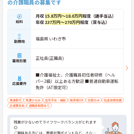
の介護職員の募集です
月収
15.8万円～18.0万円
程度（諸手当込）
給料
年収
237万円～270万円
程度（賞与込）
福島県 いわき市
勤務地
正社員(正職員)
雇用形態
■介護福祉士、介護職員初任者研修（ヘル
パー2級）以上ある方歓迎 ■普通自動車運転
応募要件
免許（AT限定可）
車通勤可
残業少なめ
住宅手当・補助
無資格OK
日勤のみ
社会保険完備
交通費支給
退職金制度あり
残業が少ないのでライフワークバランスがとれます
◎
ご興味ある方には、面接対策ポイントなど、さらに