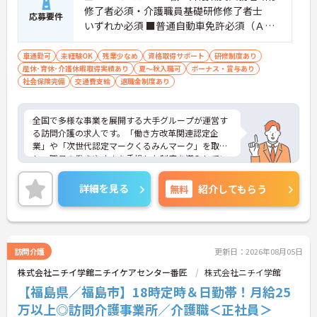
修了者必須・介護職員基礎研修修了者士
応募要件
いずれか必須 ■普通自動車免許必須（ＡＴ
限定可） ■経験1年以上必須 ■必要なＰＣ
スキル：入力程度
車通勤可
未経験OK
残業少なめ
資格取得サポート
研修制度あり
産休･育休･介護休暇取得実績あり
夏～秋入職可
ボーナス・賞与あり
社会保険完備
交通費支給
退職金制度あり
全国で多様な事業を展開する大手グループが運営す
る訪問介護の求人です。「働き方改革関連認定企
業」や「次世代認定マークくるみんマーク」を取得
し、職員の働きやすさを重視した制度を導入してい
ます。定年後も上限85歳までの再雇用制度を利用で
き、長期的な視点でキャリアを築くことが可能で
詳細を見る
無料
紹介してもらう
す。また、時間帯別の加算手当や勤続年数に応じた
手当が用意されており、日々の業務や継続した勤務
が収入に直結する仕組みがあります。月平均の残業
時間は10時間程度と少なく、育児休業や介護休業の
取得実績もあるため、家庭と仕事の両立を図りなが
訪問介護
更新日：2026年08月05日
ら、自分に合ったペースで働き続けられる環境が整
株式会社ニチイ学館ニチイケアセンター番匠
株式会社ニチイ学館
っています。
【福島県／福島市】18時定時＆日勤帯！月給25
★おすすめPOINT★
万以上◎訪問介護事業所／介護職＜正社員＞
【上限85歳までの再雇用制度があり、長期的な勤務