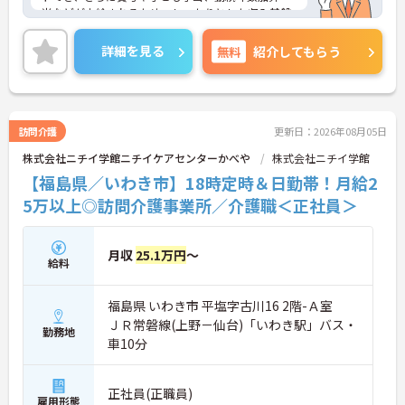
当などが支給されるため、しっかりとした収入基盤
を築くことができます。月平均の残業時間は10時間
程度と少なく、プライベートの時間を大切にしなが
詳細を見る
無料
紹介してもらう
ら無理なく働ける環境が整っています。就業前後の
キャリアアップ制度が充実していることに加え、最
大85歳までの再雇用制度があるため、長期的な視点
でキャリアプランを描くことが可能です。くるみん
マークを取得するなど、働き方改革にも積極的に取
訪問介護
更新日：2026年08月05日
り組んでおり、多様なライフスタイルに合わせた柔
株式会社ニチイ学館ニチイケアセンターかべや
株式会社ニチイ学館
軟な働き方が実現できる職場です。
【福島県／いわき市】18時定時＆日勤帯！月給2
★おすすめPOINT★
5万以上◎訪問介護事業所／介護職＜正社員＞
【手厚い待遇で安定した収入アップが期待できま
す】
・介護福祉士の資格手当や勤続年数加算手当がある
月収
25.1万円
～
ため、長く働くほど給与に反映される仕組みです
給料
・賞与の支給実績があり、子ども手当や時間帯別加
算手当も充実していることで、安心して生活基盤を
福島県 いわき市 平塩字古川16 2階-Ａ室
築けます
ＪＲ常磐線(上野－仙台)「いわき駅」バス・
勤務地
【ライフステージに合わせて長期的に働き続けられ
車10分
る環境です】
・残業が月平均10時間程度と少ないため、家庭やプ
ライベートと両立しやすい職場です
正社員(正職員)
雇用形態
・定年が65歳で最大85歳までの再雇用制度が設けら