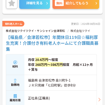
教育体制にも力を入れており、働きながらスキルア
詳細を見る
無料
紹介してもらう
ップも目指せます。
ご興味ある方には、面接対策ポイントなど、さらに
詳細をお話しいたしますのでお気軽にご相談くださ
い！
有料老人ホーム
更新日：2026年08月06日
株式会社ツクイツクイ・サンシャイン会津若松
株式会社ツクイ
【福島県／会津若松市】年間休日119日☆福利厚
生充実！介護付き有料老人ホームにて介護職員募
集
月収
20.6万円
～程度
年収
268万円～386万円
程度 月給×12ヶ月
給料
＋賞与
福島県 会津若松市 金川町9-1
勤務地
ＪＲ只見線「七日町駅」徒歩8分
正社員(正職員)
雇用形態