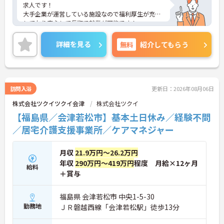
求人です！
大手企業が運営している施設なので福利厚生が充実
しており安心して長期で就業が可能です！
ご興味ある方には、面接のポイントなど、さらに詳
細をお話致しますのでお気軽にご相談ください。
詳細を見る
無料
紹介してもらう
訪問入浴
更新日：2026年08月06日
株式会社ツクイツクイ会津
株式会社ツクイ
【福島県／会津若松市】基本土日休み／経験不問
／居宅介護支援事業所／ケアマネジャー
月収
21.9万円～26.2万円
年収
290万円～419万円
程度 月給×12ヶ月
給料
＋賞与
福島県 会津若松市 中央1-5-30
勤務地
ＪＲ磐越西線「会津若松駅」徒歩13分