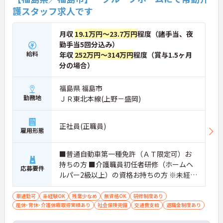
護スタッフ求人です
月収
19.1万円～23.7万円
程度（諸手当、夜
勤手当5回分込み）
給料
年収
252万円～314万円
程度（賞与1.5ヶ月
分の場合）
福島県 福島市
勤務地
ＪＲ東北本線(上野－盛岡)
正社員(正職員)
雇用形態
■普通自動車第一種免許（ＡＴ限定可）お
持ちの方 ■介護職員初任者研修（ホームヘ
応募要件
ルパー2級以上）の資格お持ちの方 ※未経験
者応相談
車通勤可
未経験OK
残業少なめ
無資格OK
研修制度あり
産休･育休･介護休暇取得実績あり
社会保険完備
交通費支給
退職金制度あり