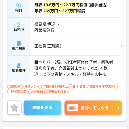
月収
18.6万円～22.7万円
程度 (諸手当込)
給料
年収
269万円～327万円
程度
福島県 伊達市
勤務地
阿武隈急行
正社員(正職員)
雇用形態
■ヘルパー2級、初任者研修修了者、実務者
研修修了者、介護福祉士のいずれか ＜歓
応募要件
迎：以下の資格・スキル・経験をお持ちの
方＞ ■施設での経験あれば尚可
車通勤可
残業少なめ
年間休日110日以上
産休･育休･介護休暇取得実績あり
社会保険完備
交通費支給
退職金制度あり
詳細を見る
無料
紹介してもらう