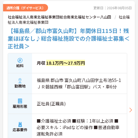
通所介護（デイサービス）
更新日：2026年08月05日
社会福祉法人南東北福祉事業団総合南東北福祉センター八山田
社会福
祉法人南東北福祉事業団
【福島県／郡山市富久山町】年間休日115日！残
業ほぼなし♪総合福祉施設での介護福祉士募集＜
正社員＞
月収
18.1万円～27.9万円
給料
福島県 郡山市 富久山町八山田字土布池55-1
勤務地
ＪＲ磐越西線「郡山富田駅」バス・車6分
正社員(正職員)
雇用形態
■介護福祉士必須 ■経験：1年以上必須 ■
必要スキル：iPadなどの操作 ■普通自動車
応募要件
運転免許必須