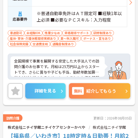
れていることで、将来を見据えて長くご活躍いただ
けます
※普通自動車免許はＡＴ限定可 ■経験1年以
応募要件
上必須 ■必要なＰＣスキル：入力程度
【大手法人ならではの充実したキャリアサポートが
整っています】
・就業前後のキャリアアップ制度が完備されている
車通勤可
未経験OK
残業少なめ
資格取得サポート
研修制度あり
ため、継続的なスキルアップが可能です
産休･育休･介護休暇取得実績あり
夏～秋入職可
ボーナス・賞与あり
・医療や介護を総合的に展開する大手グループの安
社会保険完備
交通費支給
退職金制度あり
定した基盤のもとで、着実にキャリアを積むことが
できます
全国規模で事業を展開する安定した大手法人での訪
問介護のお仕事です。月給は25万円以上からスター
トでき、さらに賞与や子ども手当、勤続年数加算手
当などが支給されるため、しっかりとした収入基盤
を築くことができます。月平均の残業時間は10時間
程度と少なく、プライベートの時間を大切にしなが
詳細を見る
無料
紹介してもらう
ら無理なく働ける環境が整っています。就業前後の
キャリアアップ制度が充実していることに加え、最
大85歳までの再雇用制度があるため、長期的な視点
でキャリアプランを描くことが可能です。くるみん
マークを取得するなど、働き方改革にも積極的に取
訪問介護
更新日：2026年08月05日
り組んでおり、多様なライフスタイルに合わせた柔
株式会社ニチイ学館ニチイケアセンターかべや
株式会社ニチイ学館
軟な働き方が実現できる職場です。
【福島県／いわき市】18時定時＆日勤帯！月給2