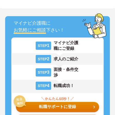
マイナビ介護職に
お気軽にご相談
下さい！
マイナビ介護
1
STEP
職にご登録
2
求人のご紹介
STEP
面接・条件交
3
STEP
渉
4
転職成功！
STEP
転職サポートに登録