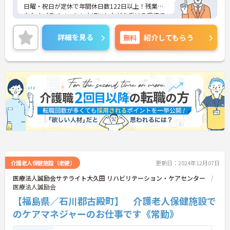
日曜・祝日が定休で年間休日数122日以上！残業も
少なくプライベートも大切にしながら働ける環境で
す！
ご興味ある方には、面接のポイントなど、さらに詳
詳細を見る
無料
紹介してもらう
細をお話致しますのでお気軽にご相談ください。
介護老人保健施設（老健）
更新日：2024年12月07日
医療法人誠励会サテライト大久田 リハビリテーション・ケアセンター
医療法人誠励会
【福島県／石川郡古殿町】 介護老人保健施設で
のケアマネジャーのお仕事です《常勤》