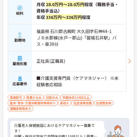
月収
28.0万円～28.0万円
程度（職務手当・
資格手当込）
給料
年収
336万円～336万円
程度
福島県 石川郡古殿町 大久田字石神44-1
ＪＲ水郡線(水戸－郡山)「磐城石井駅」バ
勤務地
ス・車39分
正社員(正職員)
雇用形態
■介護支援専門員（ケアマネジャー） ※未
応募要件
経験者応相談
車通勤可
残業少なめ
日勤のみ
年間休日110日以上
産休･育休･介護休暇取得実績あり
高収入
社会保険完備
交通費支給
退職金制度あり
介護老人保健施設におけるケアマネジャー募集で
す！
日曜・祝日が定休で年間休日数110日以上！残業も