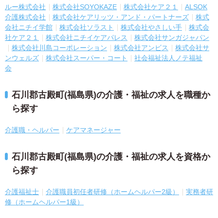
ルー株式会社
株式会社SOYOKAZE
株式会社ケア２１
ALSOK
介護株式会社
株式会社ケアリッツ・アンド・パートナーズ
株式
会社ニチイ学館
株式会社ソラスト
株式会社やさしい手
株式会
社ケア２１
株式会社ニチイケアパレス
株式会社サンガジャパン
株式会社川島コーポレーション
株式会社アンビス
株式会社サ
ンウェルズ
株式会社スーパー・コート
社会福祉法人ノテ福祉
会
石川郡古殿町(福島県)の介護・福祉の求人を職種か
ら探す
介護職・ヘルパー
ケアマネージャー
石川郡古殿町(福島県)の介護・福祉の求人を資格か
ら探す
介護福祉士
介護職員初任者研修（ホームヘルパー2級）
実務者研
修（ホームヘルパー1級）