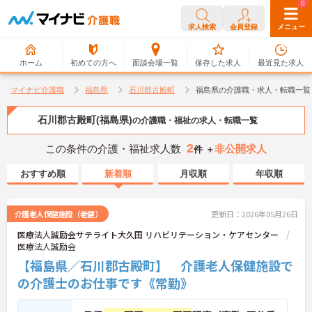
0
0
求人検索
会員登録
メニュー
ホーム
初めての方へ
面談会場一覧
保存した求人
最近見た求人
マイナビ介護職
福島県
石川郡古殿町
福島県の介護職・求人・転職一覧
石川郡古殿町(福島県)
の介護職・福祉の求人・転職一覧
2
この条件の介護・福祉求人数
非公開求人
件 ＋
おすすめ順
新着順
月収順
年収順
介護老人保健施設（老健）
更新日：2026年05月26日
医療法人誠励会サテライト大久田 リハビリテーション・ケアセンター
医療法人誠励会
【福島県／石川郡古殿町】 介護老人保健施設で
の介護士のお仕事です《常勤》