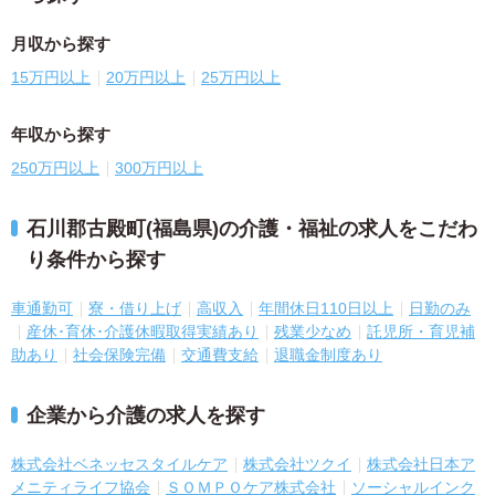
月収から探す
15万円以上
20万円以上
25万円以上
年収から探す
250万円以上
300万円以上
石川郡古殿町(福島県)の介護・福祉の求人をこだわ
り条件から探す
車通勤可
寮・借り上げ
高収入
年間休日110日以上
日勤のみ
産休･育休･介護休暇取得実績あり
残業少なめ
託児所・育児補
助あり
社会保険完備
交通費支給
退職金制度あり
企業から介護の求人を探す
株式会社ベネッセスタイルケア
株式会社ツクイ
株式会社日本ア
メニティライフ協会
ＳＯＭＰＯケア株式会社
ソーシャルインク