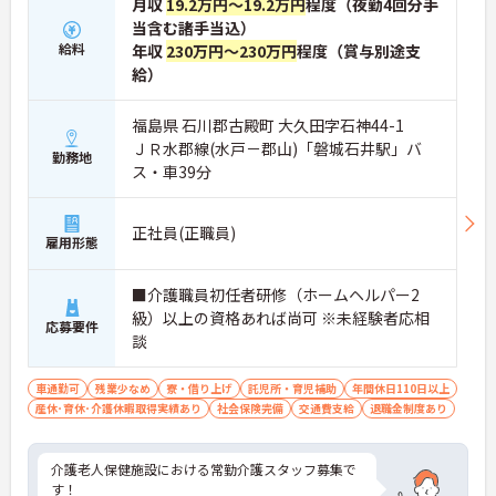
月収
19.2万円～19.2万円
程度（夜勤4回分手
当含む諸手当込）
給料
年収
230万円～230万円
程度（賞与別途支
給）
福島県 石川郡古殿町 大久田字石神44-1
ＪＲ水郡線(水戸－郡山)「磐城石井駅」バ
勤務地
ス・車39分
正社員(正職員)
雇用形態
■介護職員初任者研修（ホームヘルパー2
級）以上の資格あれば尚可 ※未経験者応相
応募要件
談
車通勤可
残業少なめ
寮・借り上げ
託児所・育児補助
年間休日110日以上
産休･育休･介護休暇取得実績あり
社会保険完備
交通費支給
退職金制度あり
介護老人保健施設における常勤介護スタッフ募集で
す！