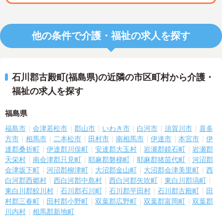
他の条件で介護・福祉の求人を探す
石川郡古殿町(福島県)の近隣の市区町村から介護・
福祉の求人を探す
福島県
福島市
会津若松市
郡山市
いわき市
白河市
須賀川市
喜多
方市
相馬市
二本松市
田村市
南相馬市
伊達市
本宮市
伊
達郡桑折町
伊達郡川俣町
安達郡大玉村
岩瀬郡鏡石町
岩瀬郡
天栄村
南会津郡只見町
耶麻郡磐梯町
耶麻郡猪苗代町
河沼郡
会津坂下町
河沼郡柳津町
大沼郡金山町
大沼郡会津美里町
西
白河郡西郷村
西白河郡中島村
西白河郡矢吹町
東白川郡塙町
東白川郡鮫川村
石川郡石川町
石川郡平田村
石川郡古殿町
田
村郡三春町
田村郡小野町
双葉郡広野町
双葉郡富岡町
双葉郡
川内村
相馬郡新地町