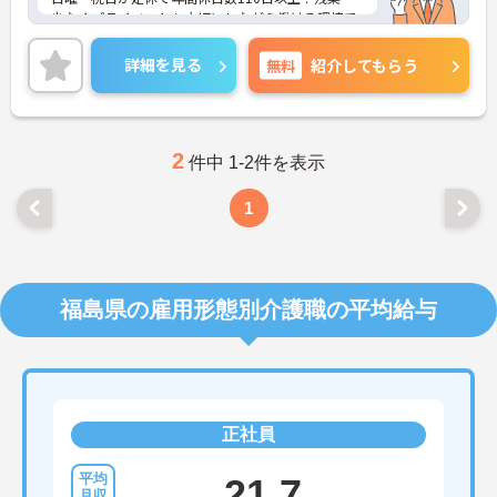
少なくプライベートも大切にしながら働ける環境で
す！
ご興味ある方には、面接のポイントなど、さらに詳
詳細を見る
無料
紹介してもらう
細をお話致しますのでお気軽にご相談ください。
2
件中 1-2件を表示
1
福島県の雇用形態別介護職の平均給与
正社員
21.7