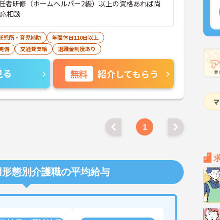
任者研修（ホームヘルパー2級）以上の資格あれば尚
者応相談
託児所・育児補助
年間休日110日以上
完備
交通費支給
退職金制度あり
見る
無料
紹介してもらう
1
用形態別介護職の平均給与