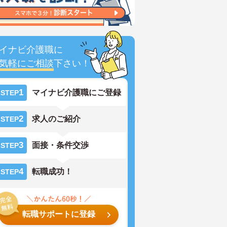
イナビ介護職に
気軽にご相談
下さい！
1
マイナビ介護職にご登録
STEP
2
求人のご紹介
STEP
3
面接・条件交渉
STEP
4
転職成功！
STEP
転職サポートに登録