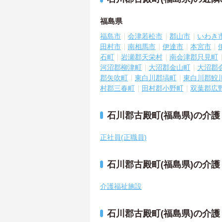
福島県
福島市
会津若松市
郡山市
いわき
田村市
南相馬市
伊達市
本宮市
石町
岩瀬郡天栄村
南会津郡只見町
河沼郡柳津町
大沼郡金山町
大沼郡
郡矢吹町
東白川郡塙町
東白川郡鮫
村郡三春町
田村郡小野町
双葉郡広
石川郡古殿町(福島県)の介
正社員(正職員)
石川郡古殿町(福島県)の介
介護福祉施設
石川郡古殿町(福島県)の介