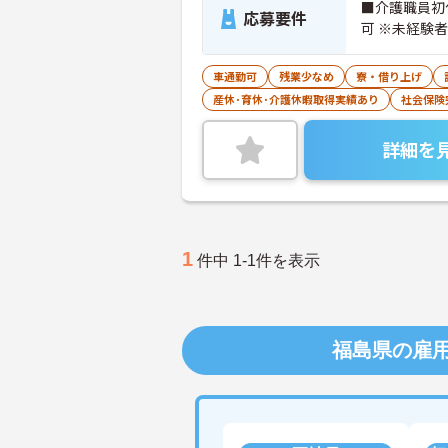
■介護職員初
応募要件
可 ※未経験
車通勤可
残業少なめ
寮・借り上げ
産休･育休･介護休暇取得実績あり
社会保険
詳細を
1
件中 1-1件を表示
福島県の雇