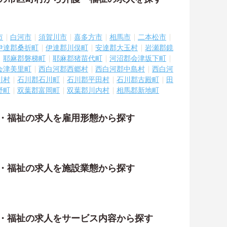
市
白河市
須賀川市
喜多方市
相馬市
二本松市
伊達郡桑折町
伊達郡川俣町
安達郡大玉村
岩瀬郡鏡
耶麻郡磐梯町
耶麻郡猪苗代町
河沼郡会津坂下町
会津美里町
西白河郡西郷村
西白河郡中島村
西白河
川村
石川郡石川町
石川郡平田村
石川郡古殿町
田
野町
双葉郡富岡町
双葉郡川内村
相馬郡新地町
護・福祉の求人を雇用形態から探す
護・福祉の求人を施設業態から探す
護・福祉の求人をサービス内容から探す