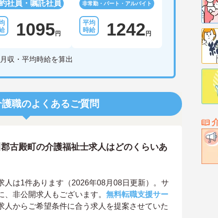
約社員・嘱託社員
非常勤・パート・アルバイト
1095
1242
円
円
月収・平均時給を算出
介護職のよくあるご質問
川郡古殿町の介護福祉士求人はどのくらいあ
は1件あります（2026年08月08日更新）。サ
に、非公開求人もございます。
無料転職支援サー
求人からご希望条件に合う求人を提案させていた