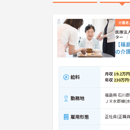
介護老
医療法
ター
【福
の介
月収
19.2万
給料
年収
230万円
福島県 石川郡
勤務地
ＪＲ水郡線(
雇用形態
正社員(正職員