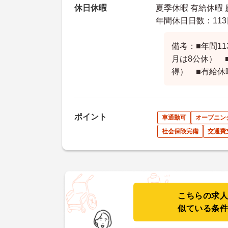
休日休暇
夏季休暇 有給休暇 
年間休日日数：113
備考：■年間1
月は8公休） 
得） ■有給休
ポイント
車通勤可
オープニン
社会保険完備
交通費
こちらの求
似ている条