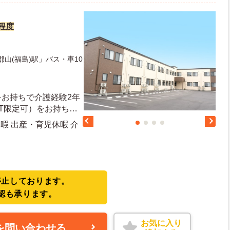
円程度
郡山(福島)駅」バス・車10
をお持ちで介護経験2年
T限定可）をお持ちの
用形態など多様なメンバ
暇 出産・育児休暇 介
のマネジメント経験を
や販売店などの)、施設
停止しております。
認も承ります。
お気に入り
を問い合わせる