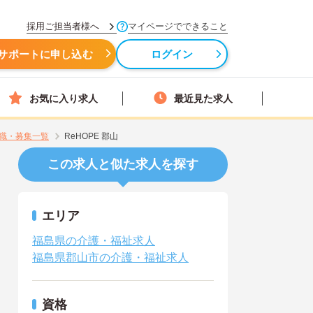
採用ご担当者様へ
マイページでできること
サポートに申し込む
ログイン
お気に入り求人
最近見た求人
職・募集一覧
ReHOPE 郡山
この求人と似た求人を探す
エリア
福島県の介護・福祉求人
福島県郡山市の介護・福祉求人
資格