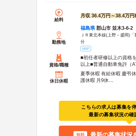
月収 36.4万円～38.4万
給料
福島県
郡山市 並木3-6-2
ＪＲ東北本線(上野－盛岡)「
分
勤務地
MAP
■初任者研修以上の資格
以上■普通自動車免許（A
資格/職種
方（応相談）■職種、雇
夏季休暇 有給休暇 慶弔休
ーから組成されるチーム
護休暇 月9休
休日休暇
お持ちの方■店長(飲食店
年間休日日数：113日 夏季休暇日数：3日 初年
長経験ある方歓迎
度有給日数：10日
こちらの求人は募集を
最新の募集状況の確
最新の募集状況
無料