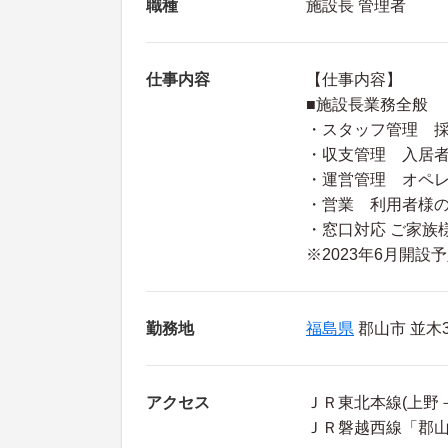
職種
施設長 管理者
仕事内容
【仕事内容】
■施設長業務全般
・スタッフ管理 採
・収支管理 入居
・運営管理 オペ
・営業 利用者様の
・窓口対応 ご家族
※2023年6月開設
勤務地
福島県
郡山市 並木3-
アクセス
ＪＲ東北本線(上野－
ＪＲ磐越西線「郡山