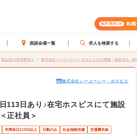
転職
無料!簡単1分
面談会場一覧
求人を検索する
郡山市の管理者求人
株式会社シーユーシー・ホスピスの介護職・福祉求人・転
株式会社シーユーシー・ホスピス
日113日あり♪在宅ホスピスにて施設
＜正社員＞
年間休日110日以上
日勤のみ
社会保険完備
交通費支給