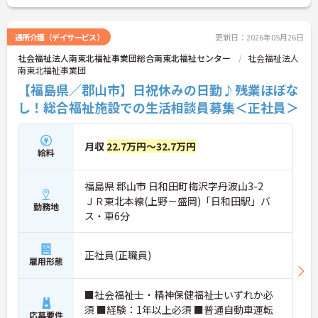
通所介護（デイサービス）
更新日：2026年05月26日
社会福祉法人南東北福祉事業団総合南東北福祉センター
社会福祉法人
南東北福祉事業団
【福島県／郡山市】日祝休みの日勤♪残業ほぼな
し！総合福祉施設での生活相談員募集＜正社員＞
月収
22.7万円～32.7万円
給料
福島県 郡山市 日和田町梅沢字丹波山3-2
ＪＲ東北本線(上野－盛岡)「日和田駅」バ
勤務地
ス・車6分
正社員(正職員)
雇用形態
■社会福祉士・精神保健福祉士いずれか必
須 ■経験：1年以上必須 ■普通自動車運転
応募要件