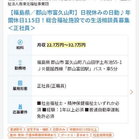
祉法人南東北福祉事業団
【福島県／郡山市富久山町】日祝休みの日勤♪年
間休日115日！総合福祉施設での生活相談員募集
＜正社員＞
月収
22.7万円～32.7万円
給料
福島県 郡山市 富久山町八山田字土布池55-1
勤務地
ＪＲ磐越西線「郡山富田駅」バス・車5分
正社員(正職員)
雇用形態
■社会福祉士・精神保健福祉士いずれか必
須 ■経験：1年以上必須 ■普通自動車運転
応募要件
免許必須
車通勤可
住宅手当・補助
日勤のみ
年間休日110日以上
産休･育休･介護休暇取得実績あり
ボーナス・賞与あり
社会保険完備