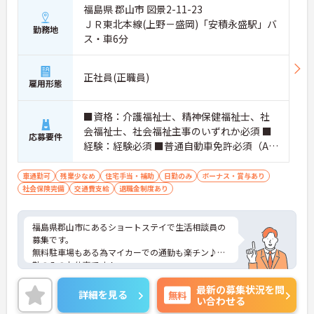
福島県 郡山市 図景2-11-23
ＪＲ東北本線(上野－盛岡)「安積永盛駅」バ
勤務地
ス・車6分
正社員(正職員)
雇用形態
■資格：介護福祉士、精神保健福祉士、社
会福祉士、社会福祉主事のいずれか必須 ■
応募要件
経験：経験必須 ■普通自動車免許必須（AT
限定可）
車通勤可
残業少なめ
住宅手当・補助
日勤のみ
ボーナス・賞与あり
社会保険完備
交通費支給
退職金制度あり
福島県郡山市にあるショートステイで生活相談員の
募集です。
無料駐車場もある為マイカーでの通勤も楽チン♪日
勤のみのお仕事です！
賞与があり、住宅手当といった各種手当も充実して
最新の募集状況を問
いるのは嬉しいポイントです◎
詳細を見る
無料
い合わせる
研修制度もあるため働きながら自分のスキルアップ