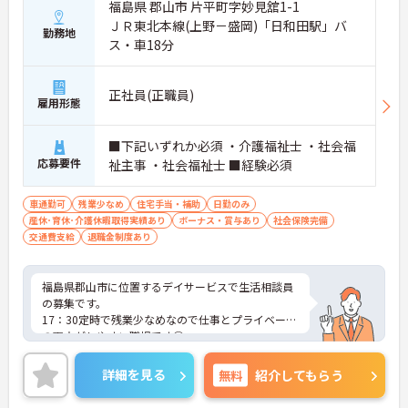
福島県 郡山市 片平町字妙見舘1-1
ＪＲ東北本線(上野－盛岡)「日和田駅」バ
勤務地
ス・車18分
正社員(正職員)
雇用形態
■下記いずれか必須 ・介護福祉士 ・社会福
応募要件
祉主事 ・社会福祉士 ■経験必須
車通勤可
残業少なめ
住宅手当・補助
日勤のみ
産休･育休･介護休暇取得実績あり
ボーナス・賞与あり
社会保険完備
交通費支給
退職金制度あり
福島県郡山市に位置するデイサービスで生活相談員
の募集です。
17：30定時で残業少なめなので仕事とプライベート
の両立がしやすい職場です◎
また、マイカー通勤OK！お車で通勤できるので雨の
日も安心です！
詳細を見る
無料
紹介してもらう
ご興味のある方はご面接のポイントお伝えしますの
でご気軽にお問い合わせください。