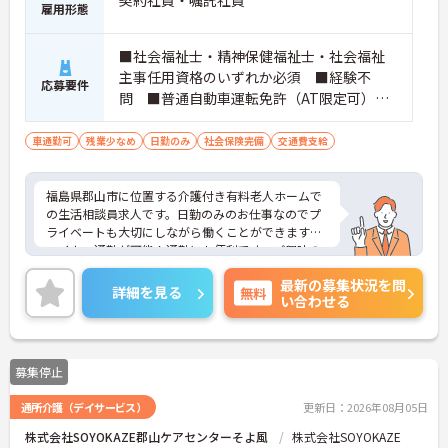
雇用形態
■社会福祉士・精神保健福祉士・社会福祉
主事任用資格のいずれか必須 ■経験不
応募要件
問 ■普通自動車運転免許（AT限定可）必
須
車通勤可
残業少なめ
日勤のみ
社会保険完備
交通費支給
福島県郡山市に位置する介護付き有料老人ホームで
の生活相談員求人です。日勤のみのお仕事なのでプ
ライベートも大切にしながら働くことができます。
マイカー通勤が可能！通勤にも便利です。ご興味の
ある方には、面接対策ポイント等、さらに詳細をお
最新の募集状況を問
話ししますのでお気軽にご相談ください！
詳細を見る
無料
い合わせる
募集停止
通所介護（デイサービス）
更新日：2026年08月05日
株式会社SOYOKAZE郡山ケアセンターそよ風
株式会社SOYOKAZE