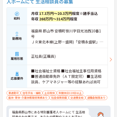
人ホームにて 生活相談員の募集
月収
17.3万円～20.3万円
程度※諸手当込
給料
年収
268万円～314万円
程度
福島県 郡山市 安積町笹川字目光池西10番1
号
勤務地
ＪＲ東北本線(上野－盛岡)「安積永盛駅」徒
歩18分
正社員(正職員)
雇用形態
■社会福祉士資格 ■社会福祉主事任用資格
■普通自動車免許（ＡＴ限定可） ■生活相
応募要件
談員、ケアマネジャー等の経験あれば尚可
車通勤可
住宅手当・補助
土日祝休
年間休日110日以上
産休･育休･介護休暇取得実績あり
社会保険完備
交通費支給
退職金制度あり
福島県郡山市にある特別養護老人ホームにて 生活相
談員のお仕事です。あなたの経験やスキルを活かし