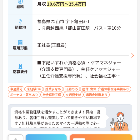
月収
20.6万円～25.4万円
給料
福島県 郡山市 字下亀田3-1
勤務地
ＪＲ磐越西線「郡山富田駅」バス・車10分
正社員(正職員)
雇用形態
■下記いずれか資格必須 ・ケアマネジャー
（介護支援専門員）、主任ケアマネジャー
応募要件
（主任介護支援専門員）、社会福祉主事、
社会福祉士、精神保健福祉士 ■普通自動車
運転免許必須 ■経験不問 ■介護保険施設で
車通勤可
未経験OK
残業少なめ
日勤のみ
産休･育休･介護休暇取得実績あり
ボーナス・賞与あり
の実務経験あれば尚可 ■PCでの簡単な入力
社会保険完備
交通費支給
退職金制度あり
作業
資格や業務経験を活かすことができます！昇給・賞
与あり、各種手当も充実していて働きやすい職場で
す♪無料駐車場があるためマイカー通勤の際は心配
いりません◎ご興味ある方は面接ポイントをお伝え
しますので、お気軽にご連絡ください。