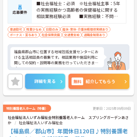
■社会福祉士：必須 ※社会福祉主事：5年
の実務経験かつ高齢者の保健福祉に関する
応募要件
相談業務経験必須 ■実務経験：不問
■普通自動車運転免許（AT限定可）：必
須
車通勤可
残業少なめ
日勤のみ
産休･育休･介護休暇取得実績あり
ボーナス・賞与あり
社会保険完備
交通費支給
退職金制度あり
福島県郡山市に位置する地域包括支援センターにお
ける生活相談員の募集です。相談業務や施設利用に
関しての契約・説明等の業務を行っていただきま
す。
残業は月平均5時間程度なので、ワークライフバラ
ンスを保ちながらご勤務いただけます。また、昇
詳細を見る
無料
紹介してもらう
給・賞与制度があり、頑張りがきちんと評価される
職場です。
ご興味のある方には、面接対策ポイントなど、さら
に詳細をお話しいたしますのでお気軽にご相談くだ
さい！
特別養護老人ホーム（特養）
更新日：2025年09月09日
社会福祉法人いずみ福祉会特別養護老人ホーム スプリングガーデンあさ
か
社会福祉法人いずみ福祉会
【福島県／郡山市】年間休日120日♪特別養護老