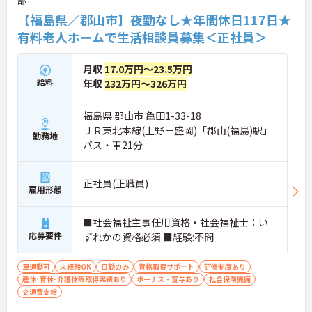
部
【福島県／郡山市】夜勤なし★年間休日117日★
有料老人ホームで生活相談員募集＜正社員＞
月収
17.0万円～23.5万円
給料
年収
232万円～326万円
福島県 郡山市 亀田1-33-18
ＪＲ東北本線(上野－盛岡)「郡山(福島)駅」
勤務地
バス・車21分
正社員(正職員)
雇用形態
■社会福祉主事任用資格・社会福祉士：い
応募要件
ずれかの資格必須 ■経験:不問
車通勤可
未経験OK
日勤のみ
資格取得サポート
研修制度あり
産休･育休･介護休暇取得実績あり
ボーナス・賞与あり
社会保険完備
交通費支給