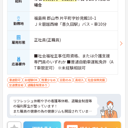
給料
場合
福島県 郡山市 片平町字妙見館10-1
勤務地
ＪＲ磐越西線「喜久田駅」バス・車10分
正社員(正職員)
雇用形態
■社会福祉主事任用資格、または介護支援
専門員のいずれか ■普通自動車運転免許（A
応募要件
T車限定可） ※未経験相談可
車通勤可
未経験OK
残業少なめ
日勤のみ
高収入
社会保険完備
交通費支給
退職金制度あり
リフレッシュ休暇や子の看護等休暇、退職金制度等
の福利厚生が整っています！
また職員の健康の為の健康ジムも開設されていま
す。
ご興味ある方には、面接対策ポイントなど、さらに
詳細をお話しいたしますのでお気軽にご相談くださ