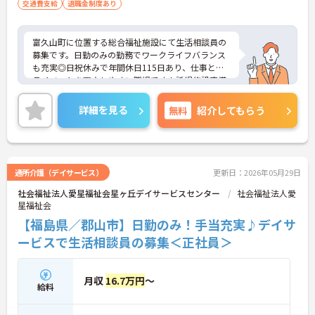
交通費支給
退職金制度あり
富久山町に位置する総合福祉施設にて生活相談員の
募集です。日勤のみの勤務でワークライフバランス
も充実◎日祝休みで年間休日115日あり、仕事とプ
ライベートを両立しやすい職場です！託児施設完備
で育児休業・介護休業の取得実績も豊富。ライフス
テージが変わっても長く安心して働ける環境が整っ
詳細を見る
無料
紹介してもらう
ています♪お持ちの業務経験や資格をぜひ職場で活
かしてみませんか？ご興味ある方は面接ポイントを
お伝えしますので、お気軽にご連絡ください。
通所介護（デイサービス）
更新日：2026年05月29日
社会福祉法人愛星福祉会星ヶ丘デイサービスセンター
社会福祉法人愛
星福祉会
【福島県／郡山市】日勤のみ！手当充実♪デイサ
ービスで生活相談員の募集＜正社員＞
月収
16.7万円
～
給料