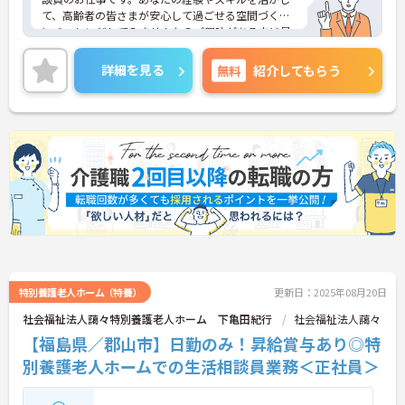
て、高齢者の皆さまが安心して過ごせる空間づくり
にチャレンジしてみませんか？ご興味がある方は是
非一度マイナビまでお問合せ下さい。更に詳細など
お伝えします。
詳細を見る
無料
紹介してもらう
特別養護老人ホーム（特養）
更新日：2025年08月20日
社会福祉法人藹々特別養護老人ホーム 下亀田紀行
社会福祉法人藹々
【福島県／郡山市】日勤のみ！昇給賞与あり◎特
別養護老人ホームでの生活相談員業務＜正社員＞