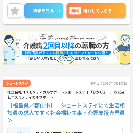
いるので、モチベーションを保ちやすい環境です。
ご興味をお持ちの方はお気軽にお問い合わせくださ
詳細を見る
無料
紹介してもらう
い。
ショートステイ
更新日：2026年08月03日
株式会社コスモメディカルサポートショートステイ「ひかり」
株式会
社コスモメディカルサポート
【福島県／郡山市】 ショートステイにて生活相
談員の求人です＜社会福祉主事・介護支援専門員
＞