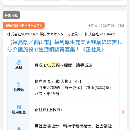
もできます！
こちらの求人にご興味がございましたら面接のポイ
ントもお伝えしますので是非ご応募お待ちしており
募集停止
ます。
通所介護（デイサービス）
更新日：2026年08月04日
株式会社SOYOKAZE郡山ケアセンターそよ風
株式会社SOYOKAZE
【福島県／郡山市】福利厚生充実★残業ほぼ無し
◎介護施設で生活相談員募集！〈正社員〉
月収
17.5万円
～程度 諸手当込
給料
福島県 郡山市 大槻町14-1
ＪＲ東北本線(上野－盛岡)「郡山(福島)駅」
勤務地
バス・車15分
正社員(正職員)
雇用形態
■社会福祉士、精神保健福祉士、社会福祉