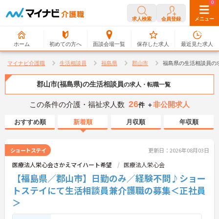
0
0
求人検索
会員登録
メニュー
ホーム
初めての方へ
面談会場一覧
保存した求人
最近見た求人
マイナビ介護職
生活相談員
福島県
郡山市
福島県の生活相談員の
郡山市(福島県)の生活相談員
の求人・転職一覧
26
この条件の介護・福祉求人数
非公開求人
件 ＋
おすすめ順
新着順
月収順
年収順
ショートステイ
更新日：2026年08月03日
医療法人栄心会さかえマイハート希望
医療法人栄心会
【福島県／郡山市】日勤のみ／経験不問♪ショー
トステイにて生活相談員兼介護職の募集＜正社員
＞