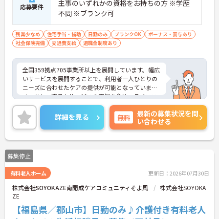
主事のいずれかの資格をお持ちの方 ※学歴
応募要件
不問 ※ブランク可
残業少なめ
住宅手当・補助
日勤のみ
ブランクOK
ボーナス・賞与あり
社会保険完備
交通費支給
退職金制度あり
全国359拠点705事業所以上を展開しています。幅広
いサービスを展開することで、利用者一人ひとりの
ニーズに合わせたケアの提供が可能となっていま
す。また、職員もサービスの選択を含め、ライフス
タイルに合わせた働き方の選択肢が多くあります。
最新の募集状況を問
入社時研修はもちろん、サービス・職種ごとに研修
詳細を見る
無料
い合わせる
カリキュラムが整っており学び成長できる環境で
す。
ご興味のある方は面接対策ポイントなどお話致しま
すのでお気軽にお問い合わせください。
募集停止
有料老人ホーム
更新日：2026年07月30日
株式会社SOYOKAZE南開成ケアコミュニティそよ風
株式会社SOYOKA
ZE
【福島県／郡山市】日勤のみ♪介護付き有料老人