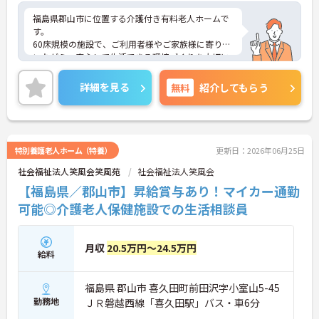
福島県郡山市に位置する介護付き有料老人ホームで
す。
60床規模の施設で、ご利用者様やご家族様に寄り添
いながら、安心して生活できる環境づくりを大切に
しています。生活相談員として、施設とご家族、関
係機関をつなぐ架け橋のような役割を担えるため、
詳細を見る
無料
紹介してもらう
大きなやりがいを感じられるお仕事です。資格をお
持ちであれば実務経験は問われず、これから相談員
としてキャリアを築きたい方にもおすすめです。年
間休日117日とお休みもしっかり確保されており、
日勤のみの勤務なので、ワークライフバランスを大
特別養護老人ホーム（特養）
更新日：2026年06月25日
切にしながら長く働きやすい環境です。
社会福祉法人笑風会笑風苑
社会福祉法人笑風会
【福島県／郡山市】昇給賞与あり！マイカー通勤
可能◎介護老人保健施設での生活相談員
月収
20.5万円～24.5万円
給料
福島県 郡山市 喜久田町前田沢字小室山5-45
勤務地
ＪＲ磐越西線「喜久田駅」バス・車6分