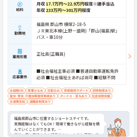
月収
17.7万円～22.9万円
程度※諸手当込
給料
年収
233万円～301万円
程度
福島県 郡山市 横塚2-18-5
ＪＲ東北本線(上野－盛岡)「郡山(福島)駅」
勤務地
バス・車10分
正社員(正職員)
雇用形態
■社会福祉主事必須 ■普通自動車運転免許
応募要件
必須 ■社会福祉士あれば尚可 ■経験不問
未経験OK
残業少なめ
日勤のみ
資格取得サポート
研修制度あり
産休･育休･介護休暇取得実績あり
ボーナス・賞与あり
社会保険完備
交通費支給
退職金制度あり
福島県郡山市に位置するショートステイです。
実務経験はなくてもOK！現場で働きながら経験を積
んでいくことができます。
昇給・賞与実績あり！頑張りをしっかりと評価して