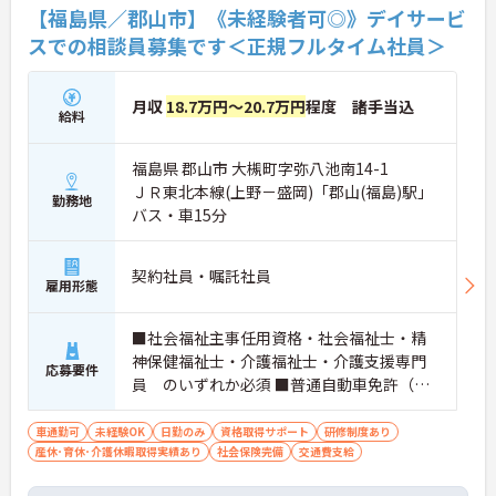
【福島県／郡山市】《未経験者可◎》デイサービ
スでの相談員募集です＜正規フルタイム社員＞
月収
18.7万円～20.7万円
程度 諸手当込
給料
福島県 郡山市 大槻町字弥八池南14-1
ＪＲ東北本線(上野－盛岡)「郡山(福島)駅」
勤務地
バス・車15分
契約社員・嘱託社員
雇用形態
■社会福祉主事任用資格・社会福祉士・精
神保健福祉士・介護福祉士・介護支援専門
応募要件
員 のいずれか必須 ■普通自動車免許（Ａ
Ｔ限定可）
車通勤可
未経験OK
日勤のみ
資格取得サポート
研修制度あり
産休･育休･介護休暇取得実績あり
社会保険完備
交通費支給