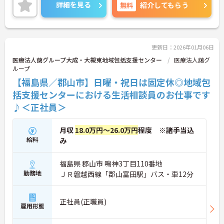
です。
詳細を見る
無料
紹介してもらう
ご興味ある方には、面接対策ポイントなど、詳細を
お話しいたしますのでお気軽にご相談ください。
更新日：2026年01月06日
医療法人藹グループ大成・大槻東地域包括支援センター
医療法人藹グ
ループ
【福島県／郡山市】日曜・祝日は固定休◎地域包
括支援センターにおける生活相談員のお仕事です
♪＜正社員＞
月収
18.0万円～26.0万円
程度 ※諸手当込
給料
み
福島県 郡山市 鳴神3丁目110番地
勤務地
ＪＲ磐越西線「郡山富田駅」バス・車12分
正社員(正職員)
雇用形態