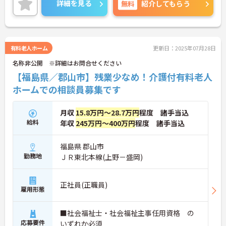
詳細を見る
無料
紹介してもらう
有料老人ホーム
更新日：2025年07月28日
名称非公開 ※詳細はお問合せください
【福島県／郡山市】残業少なめ！介護付有料老人
ホームでの相談員募集です
月収
15.8万円～28.7万円
程度 諸手当込
給料
年収
245万円～400万円
程度 諸手当込
福島県 郡山市
勤務地
ＪＲ東北本線(上野－盛岡)
正社員(正職員)
雇用形態
■社会福祉士・社会福祉主事任用資格 の
応募要件
いずれか必須