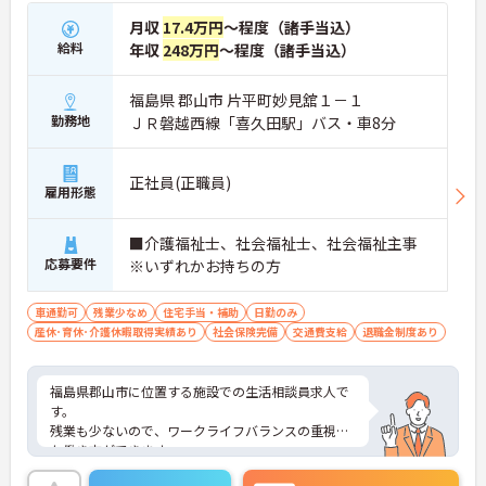
月収
17.4万円
～程度（諸手当込）
給料
年収
248万円
～程度（諸手当込）
福島県 郡山市 片平町妙見舘１－１
勤務地
ＪＲ磐越西線「喜久田駅」バス・車8分
正社員(正職員)
雇用形態
■介護福祉士、社会福祉士、社会福祉主事
応募要件
※いずれかお持ちの方
車通勤可
残業少なめ
住宅手当・補助
日勤のみ
産休･育休･介護休暇取得実績あり
社会保険完備
交通費支給
退職金制度あり
福島県郡山市に位置する施設での生活相談員求人で
す。
残業も少ないので、ワークライフバランスの重視し
た働き方ができます。
スタッフの仲も良く、アットホームな雰囲気が自慢