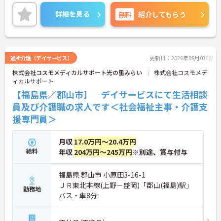
ご興味ある方には、面接対策ポイントなど、さらに
詳細をお話しいたしますのでお気軽にご相談くださ
詳細を見る
無料
紹介してもらう
い！
通所介護（デイサービス）
更新日：2026年08月03日
株式会社コスモメディカルサポート光の里みらい
株式会社コスモメデ
ィカルサポート
【福島県／郡山市】 デイサービスにて生活相談
員及び介護職の求人です＜社会福祉主事・介護支
援専門員＞
月収
17.0万円～20.4万円
給料
年収
204万円～245万円
※別途、賞与付与
福島県 郡山市 小原田3-16-1
ＪＲ東北本線(上野－盛岡)「郡山(福島)駅」
勤務地
バス・車8分