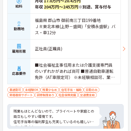
月収
17.0万円～20.4万円
給料
年収
204万円～245万円
※別途、賞与付与
福島県 郡山市 御前南三丁目199番地
ＪＲ東北本線(上野－盛岡)「安積永盛駅」バ
勤務地
ス・車12分
正社員(正職員)
雇用形態
■社会福祉主事任用または介護支援専門員
のいずれかがあれば尚可 ■普通自動車運転
応募要件
免許（AT車限定可） ※未経験相談可、業務
経験があれば尚可
車通勤可
未経験OK
残業少なめ
住宅手当・補助
日勤のみ
資格取得サポート
研修制度あり
社会保険完備
交通費支給
残業もほとんどないので、プライベートや家庭との
両立もしやすい環境です。
住宅手当等の福利厚生も充実しているのも嬉しいポ
イントです！