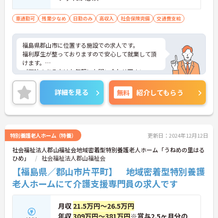
車通勤可
残業少なめ
日勤のみ
高収入
社会保険完備
交通費支給
福島県郡山市に位置する施設での求人です。
福利厚生が整っておりますので安心して就業して頂
けます。
ご興味のある方はお気軽にお問い合わせ下さい。
詳細を見る
無料
紹介してもらう
特別養護老人ホーム（特養）
更新日：2024年12月12日
社会福祉法人郡山福祉会地域密着型特別養護老人ホーム「うねめの里はる
ひめ」
社会福祉法人郡山福祉会
【福島県／郡山市片平町】 地域密着型特別養護
老人ホームにて介護支援専門員の求人です
月収
21.5万円～26.5万円
年収
309万円～381万円
※賞与2.5ヶ月分の