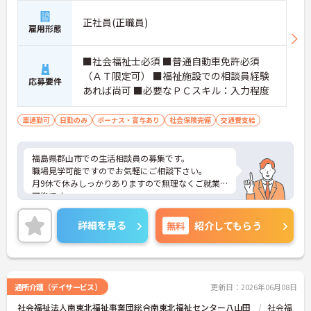
正社員(正職員)
雇用形態
■社会福祉士必須 ■普通自動車免許必須
（ＡＴ限定可） ■福祉施設での相談員経験
応募要件
あれば尚可 ■必要なＰＣスキル：入力程度
車通勤可
日勤のみ
ボーナス・賞与あり
社会保険完備
交通費支給
福島県郡山市での生活相談員の募集です。
職場見学可能ですのでお気軽にご相談下さい。
月9休で休みしっかりありますので無理なくご就業
可能です。
ご興味のある方は、面接のポイントお伝えしますの
でお気軽にお問い合わせください。
詳細を見る
無料
紹介してもらう
通所介護（デイサービス）
更新日：2026年06月08日
社会福祉法人南東北福祉事業団総合南東北福祉センター八山田
社会福