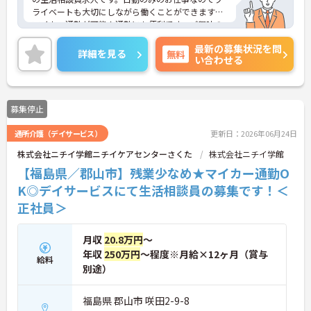
ライベートも大切にしながら働くことができます。
マイカー通勤が可能！通勤にも便利です。ご興味の
ある方には、面接対策ポイント等、さらに詳細をお
最新の募集状況を問
話ししますのでお気軽にご相談ください！
詳細を見る
無料
い合わせる
募集停止
通所介護（デイサービス）
更新日：2026年06月24日
株式会社ニチイ学館ニチイケアセンターさくた
株式会社ニチイ学館
【福島県／郡山市】残業少なめ★マイカー通勤O
K◎デイサービスにて生活相談員の募集です！＜
正社員＞
月収
20.8万円
～
年収
250万円
～程度※月給×12ヶ月（賞与
給料
別途）
福島県 郡山市 咲田2-9-8