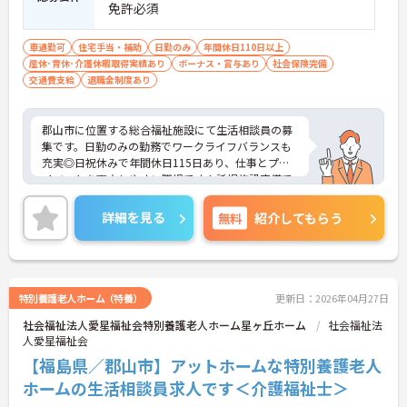
免許必須
車通勤可
住宅手当・補助
日勤のみ
年間休日110日以上
産休･育休･介護休暇取得実績あり
ボーナス・賞与あり
社会保険完備
交通費支給
退職金制度あり
郡山市に位置する総合福祉施設にて生活相談員の募
集です。日勤のみの勤務でワークライフバランスも
充実◎日祝休みで年間休日115日あり、仕事とプラ
イベートを両立しやすい職場です！託児施設完備で
育児休業・介護休業の取得実績も豊富。ライフステ
ージが変わっても長く安心して働ける環境が整って
詳細を見る
無料
紹介してもらう
います♪お持ちの業務経験や資格をぜひ職場で活か
してみませんか？ご興味ある方は面接ポイントをお
伝えしますので、お気軽にご連絡ください。
特別養護老人ホーム（特養）
更新日：2026年04月27日
社会福祉法人愛星福祉会特別養護老人ホーム星ヶ丘ホーム
社会福祉法
人愛星福祉会
【福島県／郡山市】アットホームな特別養護老人
ホームの生活相談員求人です＜介護福祉士＞