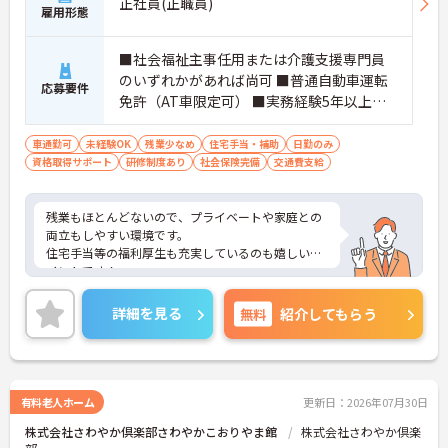
正社員(正職員)
雇用形態
■社会福祉主事任用または介護支援専門員
のいずれかがあれば尚可 ■普通自動車運転
応募要件
免許（AT車限定可） ■実務経験5年以上の
介護福祉士有資格者も応募可 ※未経験相談
可、経験があれば尚可
車通勤可
未経験OK
残業少なめ
住宅手当・補助
日勤のみ
資格取得サポート
研修制度あり
社会保険完備
交通費支給
残業もほとんどないので、プライベートや家庭との
両立もしやすい環境です。
住宅手当等の福利厚生も充実しているのも嬉しいポ
イントです！
ご興味ある方には、面接対策ポイントなど、さらに
詳細をお話しいたしますのでお気軽にご相談くださ
詳細を見る
無料
紹介してもらう
い！
有料老人ホーム
更新日：2026年07月30日
株式会社さわやか倶楽部さわやかこおりやま館
株式会社さわやか倶楽