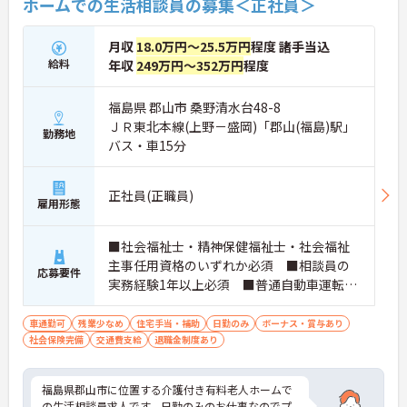
ホームでの生活相談員の募集＜正社員＞
月収
18.0万円～25.5万円
程度 諸手当込
給料
年収
249万円～352万円
程度
福島県 郡山市 桑野清水台48-8
ＪＲ東北本線(上野－盛岡)「郡山(福島)駅」
勤務地
バス・車15分
正社員(正職員)
雇用形態
■社会福祉士・精神保健福祉士・社会福祉
主事任用資格のいずれか必須 ■相談員の
応募要件
実務経験1年以上必須 ■普通自動車運転免
許（AT限定可）必須
車通勤可
残業少なめ
住宅手当・補助
日勤のみ
ボーナス・賞与あり
社会保険完備
交通費支給
退職金制度あり
福島県郡山市に位置する介護付き有料老人ホームで
の生活相談員求人です。日勤のみのお仕事なのでプ