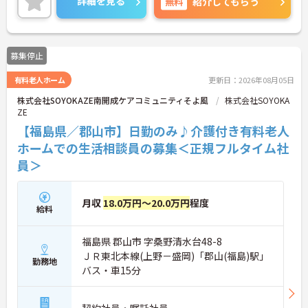
詳細を見る
無料
紹介してもらう
い！
募集停止
有料老人ホーム
更新日：2026年08月05日
株式会社SOYOKAZE南開成ケアコミュニティそよ風
株式会社SOYOKA
ZE
【福島県／郡山市】日勤のみ♪介護付き有料老人
ホームでの生活相談員の募集＜正規フルタイム社
員＞
月収
18.0万円～20.0万円
程度
給料
福島県 郡山市 字桑野清水台48-8
ＪＲ東北本線(上野－盛岡)「郡山(福島)駅」
勤務地
バス・車15分
契約社員・嘱託社員