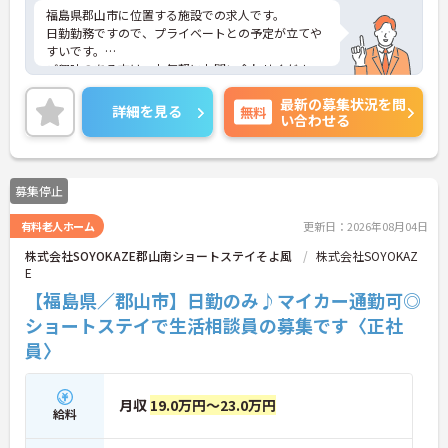
福島県郡山市に位置する施設での求人です。
日勤勤務ですので、プライベートとの予定が立てや
すいです。
ご興味のある方は、お気軽にお問い合わせくださ
い。
最新の募集状況を問
詳細を見る
無料
い合わせる
募集停止
有料老人ホーム
更新日：2026年08月04日
株式会社SOYOKAZE郡山南ショートステイそよ風
株式会社SOYOKAZ
E
【福島県／郡山市】日勤のみ♪マイカー通勤可◎
ショートステイで生活相談員の募集です〈正社
員〉
月収
19.0万円～23.0万円
給料