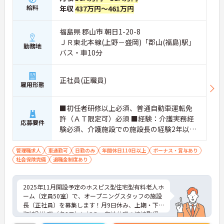
給料
年収
437万円～461万円
福島県 郡山市 朝日1-20-8
ＪＲ東北本線(上野－盛岡)「郡山(福島)駅」
勤務地
バス・車10分
正社員(正職員)
雇用形態
■初任者研修以上必須、普通自動車運転免
許（ＡＴ限定可）必須 ■経験：介護実務経
応募要件
験必須、介護施設での施設長の経験2年以上
（マネジメント経験必須） ※PCスキル（PC
操作、Word・Excel※初級レベル以上）
管理職求人
車通勤可
日勤のみ
年間休日110日以上
ボーナス・賞与あり
社会保険完備
退職金制度あり
2025年11月開設予定のホスピス型住宅型有料老人ホ
ーム（定員50室）で、オープニングスタッフの施設
長（正社員）を募集します！月9日休み、上期・下
期特別休暇（各3日）に加え、有給休暇の連続取得
を奨励する長期休暇支援制度もあります。福利厚生