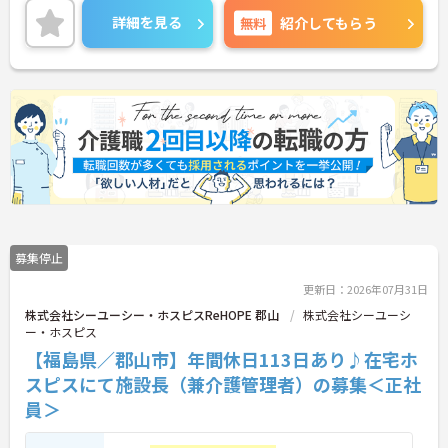
が充実しており、資格取得支援、健康支援（オプシ
詳細を見る
無料
紹介してもらう
ョン健診補助等）、心の健康支援（マインドフルネ
ス）、保育手当、退職金制度（勤続3年以上）など
が整っています。車通勤も可能（駐車場有、ガソリ
ン代規定支給、交通費別途支給）。入社時研修では
ホスピスケアの基礎から専門知識（難病ケア、疼痛
緩和、人工呼吸器等）まで学べ、等級表に基づく学
びの手引きや定期的な振り返りでスキルアップを支
援します。CUCホスピスは複数の拠点を展開してお
り、称賛文化（月次表彰や年次イベント）を大切に
し、チーム一丸となってご入居者さまの「前を向い
て生きる」を支えています。ご入居者さまに深く寄
り添い、チームワークを大切にする方、専門性を高
めたい方、新しい施設づくりに貢献したい方をお待
募集停止
ちしています。ご興味のある方は詳細等をお伝えし
ますので、お気軽にお問い合わせください。
更新日：2026年07月31日
株式会社シーユーシー・ホスピスReHOPE 郡山
株式会社シーユーシ
ー・ホスピス
【福島県／郡山市】年間休日113日あり♪在宅ホ
スピスにて施設長（兼介護管理者）の募集＜正社
員＞