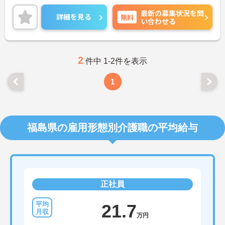
す。
最新の募集状況を問
あなたの経験やスキルを活かして、利用者さまが安
詳細を見る
無料
い合わせる
心して過ごせる空間づくりにチャレンジしてみませ
んか？
ご興味をお持ちの方はお気軽にお問い合わせくださ
い。
2
件中 1-2件を表示
1
福島県の雇用形態別介護職の平均給与
正社員
21.7
万円