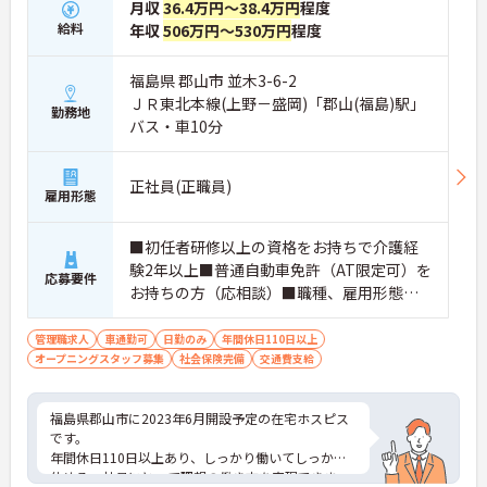
月収
36.4万円～38.4万円
程度
給料
年収
506万円～530万円
程度
福島県 郡山市 並木3-6-2
ＪＲ東北本線(上野－盛岡)「郡山(福島)駅」
勤務地
バス・車10分
正社員(正職員)
雇用形態
■初任者研修以上の資格をお持ちで介護経
験2年以上■普通自動車免許（AT限定可）を
応募要件
お持ちの方（応相談）■職種、雇用形態な
ど多様なメンバーから組成されるチームの
マネジメント経験をお持ちの方■店長(飲食
管理職求人
車通勤可
日勤のみ
年間休日110日以上
オープニングスタッフ募集
店や販売店などの)、施設長経験ある方歓迎
社会保険完備
交通費支給
福島県郡山市に2023年6月開設予定の在宅ホスピス
です。
年間休日110日以上あり、しっかり働いてしっかり
休める、社員にとって理想の働き方を実現できま