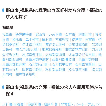
郡山市(福島県)の近隣の市区町村から介護・福祉の
求人を探す
福島県
福島市
会津若松市
郡山市
いわき市
白河市
須賀川市
喜多
方市
相馬市
二本松市
田村市
南相馬市
伊達市
本宮市
伊
達郡桑折町
伊達郡川俣町
安達郡大玉村
岩瀬郡鏡石町
岩瀬郡
天栄村
南会津郡只見町
耶麻郡磐梯町
耶麻郡猪苗代町
河沼郡
会津坂下町
河沼郡柳津町
大沼郡金山町
大沼郡会津美里町
西
白河郡西郷村
西白河郡中島村
西白河郡矢吹町
東白川郡塙町
東白川郡鮫川村
石川郡石川町
石川郡平田村
石川郡古殿町
田
村郡三春町
田村郡小野町
双葉郡広野町
双葉郡富岡町
双葉郡
川内村
相馬郡新地町
郡山市(福島県)の介護・福祉の求人を雇用形態から
探す
正社員(正職員)
契約社員・嘱託社員
非常勤・パート・アルバイ