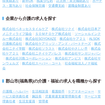
得実績あり
新卒OK
残業少なめ
託児所・育児補助あり
ボーナ
ス・賞与あり
社会保険完備
交通費支給
退職金制度あり
企業から介護の求人を探す
株式会社ベネッセスタイルケア
株式会社ツクイ
株式会社日本ア
メニティライフ協会
ＳＯＭＰＯケア株式会社
ソーシャルインク
ルー株式会社
株式会社SOYOKAZE
株式会社ケア２１
ALSOK
介護株式会社
株式会社ケアリッツ・アンド・パートナーズ
株式
会社ニチイ学館
株式会社ソラスト
株式会社やさしい手
株式会
社ケア２１
株式会社ニチイケアパレス
株式会社サンガジャパン
株式会社川島コーポレーション
株式会社アンビス
株式会社サ
ンウェルズ
株式会社スーパー・コート
社会福祉法人ノテ福祉
会
郡山市(福島県)の介護・福祉の求人を職種から探す
介護職・ヘルパー
生活相談員
看護助手
ケアマネージャー
サ
ービス提供責任者
施設長
児童発達支援管理責任者
サービス管
理責任者
生活支援員
管理者