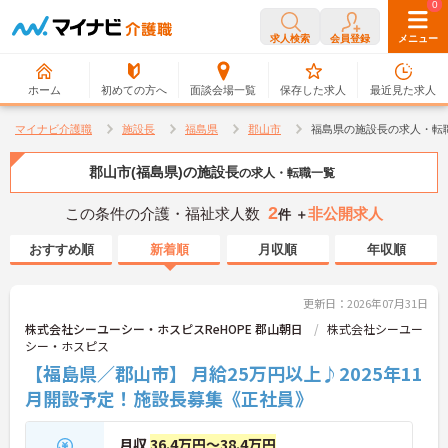
0
0
求人検索
会員登録
メニュー
ホーム
初めての方へ
面談会場一覧
保存した求人
最近見た求人
マイナビ介護職
施設長
福島県
郡山市
福島県の施設長の求人・転
郡山市(福島県)の施設長
の求人・転職一覧
2
この条件の介護・福祉求人数
非公開求人
件 ＋
おすすめ順
新着順
月収順
年収順
更新日：2026年07月31日
株式会社シーユーシー・ホスピスReHOPE 郡山朝日
株式会社シーユー
シー・ホスピス
【福島県／郡山市】 月給25万円以上♪2025年11
月開設予定！施設長募集《正社員》
月収
36.4万円～38.4万円