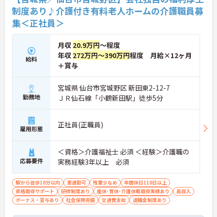
の方がご自身の個性を大切にしながらやりがいを持
制度あり♪介護付き有料老人ホームの介護職員募
って働き続けられるおすすめの職場です。
集＜正社員＞
★おすすめPOINT★
【夜勤なし×年間休日119日！オンオフのメリハリ
月収
20.9万円
～程度
をつけて働ける環境です】
年収
272万円～390万円
程度 月給×12ヶ月
・身体への負担が少ない夜勤なしの勤務で年間休日
給料
119日がしっかりと確保されています
＋賞与
・毎月1日付与されるリフレッシュ休暇と有給を組
み合わせて連休を取得しプライベートを満喫できま
宮城県 仙台市宮城野区 新田東2-12-7
す
勤務地
ＪＲ仙石線「小鶴新田駅」徒歩5分
・子育てサポート企業として「くるみん認定」を取
得しており未就学児向けのこども休暇など支援体制
が万全です
正社員(正職員)
【賞与実績最大185万円◎大手法人ならではの手厚
雇用形態
い待遇と福利厚生が魅力です】
・頑張りをしっかり還元する過去実績最大185万円
＜資格＞介護福祉士 必須 ＜経験＞介護職の
の賞与や配偶者・お子様への手厚い扶養手当を支給
しています
応募要件
実務経験3年以上 必須
・宿泊費補助などが受けられる独自の「ツクイPLU
S」や勤続3年以上の退職金制度を完備しています
駅から徒歩10分以内
車通勤可
残業少なめ
年間休日110日以上
・社内規定の範囲内で髪色や髪型をはじめネイルや
資格取得サポート
研修制度あり
産休･育休･介護休暇取得実績あり
高収入
まつげエクステが自由であり自分らしさを大切に働
ボーナス・賞与あり
社会保険完備
交通費支給
退職金制度あり
けます
【有資格者のキャリアパス！手厚いチューター制度