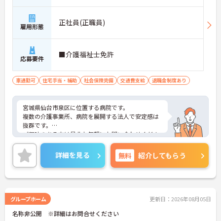
正社員(正職員)
雇用形態
■介護福祉士免許
応募要件
車通勤可
住宅手当・補助
社会保険完備
交通費支給
退職金制度あり
宮城県仙台市泉区に位置する病院です。
複数の介護事業所、病院を展開する法人で安定感は
抜群です。
ご興味のある方は是非お気軽にお問い合わせくださ
い。
詳細を見る
無料
紹介してもらう
グループホーム
更新日：2026年08月05日
名称非公開 ※詳細はお問合せください