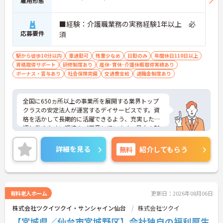
雇用形態
い待遇と福利厚生が魅力です】
・頑張りをしっかり還元する過去実績最大185万円
■経験：介護職業務の実務経験1年以上 必
の賞与や配偶者・お子様への手厚い扶養手当を支給
しています
応募要件
須
・宿泊費補助などが受けられる独自の「ツクイPLU
S」や勤続3年以上の退職金制度を完備しています
駅から徒歩10分以内
車通勤可
残業少なめ
日勤のみ
年間休日110日以上
・社内規定の範囲内で髪色や髪型をはじめネイルや
資格取得サポート
研修制度あり
産休･育休･介護休暇取得実績あり
まつげエクステが自由であり自分らしさを大切に働
ボーナス・賞与あり
社会保険完備
交通費支給
退職金制度あり
けます
【有資格者のキャリアパス！手厚いチューター制度
と多彩な研修で専門性を高めます 】
全国に650ヵ所以上の事業所を展開する業界トップ
・入社後1年間は専門のチューター（指導担当者）
クラスの安定法人が運営するデイサービスです。資
がマンツーマンで手厚くフォローするため新しい環
格を活かして長期的に活躍できるよう、充実した待
境でも安心です
遇と働きやすい環境をご用意しています。最大の魅
・資格手当の支給や公的資格取得・自己啓発支援制
力は夜勤なしの日勤のみで年間休日は119日しっか
度を通じて有資格者のさらなるステップアップを後
り確保できる点にあります。毎月付与されるリフレ
詳細を見る
無料
紹介してもらう
押しします
ッシュ休暇を利用して連休の取得も可能です。ま
・階層別研修や所属先以外の事業所で行う交換研修
た、子育てサポート企業として「くるみん認定」を
など豊富な教育プログラムで専門職としての成長を
取得しており、こども休暇や充実した扶養手当など
サポートしています
ご家庭との両立を後押しする制度が整っています。
入社後1年間は専用のチューターがつき手厚くフォ
有料老人ホーム
更新日：2026年08月06日
ローするため、新しい環境への不安を軽減できま
株式会社ツクイツクイ・サンシャイン仙台
株式会社ツクイ
す。最大185万円の賞与支給の実績や、宿泊費補助
等の独自の福利厚生制度も備わっており、有資格者
【宮城県／仙台市宮城野区】会社独自の福利厚生