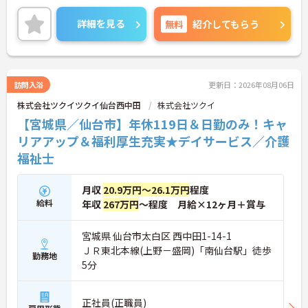
トホームな環境で専門性を高められます】
力は夜勤なしの日勤のみで年間休日は119日しっか
・実務者研修の受講料負担や介護福祉士等の合格お
り確保できる点にあります。毎月付与されるリフレ
詳細を見る
無料
紹介してもらう
祝い金支給など有資格者の更なるキャリアアップを
ッシュ休暇を利用して連休の取得も可能です。ま
全力で応援しています
た、子育てサポート企業として「くるみん認定」を
・少人数ユニット単位でのお客様と距離が近い環境
取得しており、こども休暇や充実した扶養手当など
のなかで一人ひとりに寄り添った丁寧な介護を実践
ご家庭との両立を後押しする制度が整っています。
できます
入社後1年間は専用のチューターがつき手厚くフォ
訪問入浴
更新日：2026年08月06日
・多様な社内研修プログラムや明確なキャリアパス
ローするため、新しい環境への不安を軽減できま
制度が整備されており介護の専門職として長期的な
株式会社ツクイツクイ仙台西中田
株式会社ツクイ
す。最大185万円の賞与支給の実績や、宿泊費補助
成長を目指すことができます
等の独自の福利厚生制度も備わっており、有資格者
【宮城県／仙台市】年休119日＆日勤のみ！キャ
の方がご自身の個性を大切にしながらやりがいを持
リアアップ＆福利厚生充実★デイサービス／介護
って働き続けられるおすすめの職場です。
福祉士
★おすすめPOINT★
【夜勤なし×年間休日119日！オンオフのメリハリ
月収
20.9万円～26.1万円
程度
をつけて働ける環境です】
給料
年収
267万円
～程度 月給×12ヶ月＋賞与
・身体への負担が少ない夜勤なしの勤務で年間休日
119日がしっかりと確保されています
・毎月1日付与されるリフレッシュ休暇と有給を組
宮城県 仙台市太白区 西中田1-14-1
み合わせて連休を取得しプライベートを満喫できま
ＪＲ東北本線(上野－盛岡)「南仙台駅」徒歩
す
勤務地
5分
・子育てサポート企業として「くるみん認定」を取
得しており未就学児向けのこども休暇など支援体制
が万全です
正社員(正職員)
【賞与実績最大185万円◎大手法人ならではの手厚