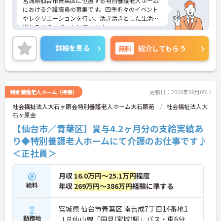
宮城県仙台市青葉区に位置する特別養護老人ホーム
における介護職員の募集です。四季折々のイベント
やレクリエーションを行い、活き活きとした生活が
送れるようサポートしています。
研修制度が充実しており、未経験の方も安心してご
勤務いただけます。年間休日が120日もあり、プラ
詳細を見る
無料
紹介してもらう
イベートとのメリハリをつけた働き方ができます。
ご興味のある方には、面接対策ポイントなど、さら
に詳細をお話しいたしますのでお気軽にご相談くだ
さい！
特別養護老人ホーム（特養）
更新日：2026年08月05日
社会福祉法人大石ヶ原会特別養護老人ホーム大石原苑
社会福祉法人大
石ヶ原会
【仙台市／青葉区】賞与4.2ヶ月分の支給実績あ
り◆特別養護老人ホームにて介護のお仕事です♪
＜正社員＞
月収
16.0万円～25.1万円
程度
給料
年収
269万円～386万円
経験に準する
宮城県 仙台市青葉区 南吉成7丁目14番地1
勤務地
ＪＲ仙山線「国見(宮城)駅」バス・車6分