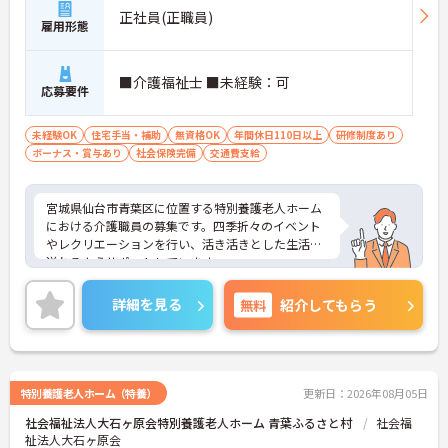
正社員(正職員)
雇用形態
■介護福祉士 ■未経験：可
応募要件
未経験OK
住宅手当・補助
無資格OK
年間休日110日以上
研修制度あり
ボーナス・賞与あり
社会保険完備
交通費支給
宮城県仙台市青葉区に位置する特別養護老人ホーム
における介護職員の募集です。四季折々のイベント
やレクリエーションを行い、活き活きとした生活が
送れるようサポートしています。
研修制度が充実しており、経験のある方でも入社後
のミスマッチを減らすような対策を行っておりま
詳細を見る
無料
紹介してもらう
す。年間休日が120日もあり、プライベートとのメ
リハリをつけた働き方ができます。
ご興味のある方には、面接対策ポイントなど、さら
に詳細をお話しいたしますのでお気軽にご相談くだ
さい！
特別養護老人ホーム（特養）
更新日：2026年08月05日
社会福祉法人大石ヶ原会特別養護老人ホーム 青葉ふるさと村
社会福
祉法人大石ヶ原会