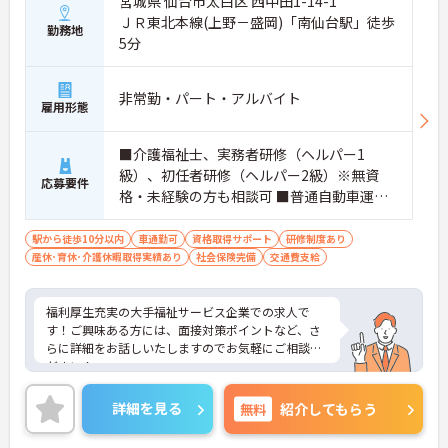
宮城県 仙台市太白区 西中田1-14-1
ＪＲ東北本線(上野－盛岡)「南仙台駅」徒歩
勤務地
5分
非常勤・パート・アルバイト
雇用形態
■介護福祉士、実務者研修（ヘルパー1
級）、初任者研修（ヘルパー2級）※無資
応募要件
格・未経験の方も相談可 ■普通自動車運転
免許（AT限定可）※ペーパードライバー不
可
駅から徒歩10分以内
車通勤可
資格取得サポート
研修制度あり
産休･育休･介護休暇取得実績あり
社会保険完備
交通費支給
福利厚生充実の大手福祉サービス企業での求人で
す！ご興味ある方には、面接対策ポイントなど、さ
らに詳細をお話しいたしますのでお気軽にご相談く
ださい！
詳細を見る
無料
紹介してもらう