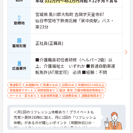
年収
332万円～452万円
月給×12ヶ月＋賞与
宮城県 黒川郡大和町 吉岡字天皇寺87
仙台市営地下鉄南北線「泉中央駅」バス・
勤務地
車23分
正社員(正職員)
雇用形態
■介護職員初任者研修（ヘルパー2級）以
上、介護福祉士 いずれか ■普通自動車運
応募要件
転免許(AT限定可) 必須 ■経験：不問
車通勤可
未経験OK
残業少なめ
日勤のみ
年間休日110日以上
資格取得サポート
研修制度あり
産休･育休･介護休暇取得実績あり
ボーナス・賞与あり
社会保険完備
交通費支給
退職金制度あり
＜月1回のリフレッシュ休暇あり！プライベートも
充実＞週休2日制に加え、月に1回の「リフレッシュ
休暇」があるのが嬉しいポイント（年間休日116
日）。心身ともにしっかりと休息を取りながらメリ