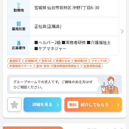
宮城県 仙台市若林区 沖野7丁目6-30
勤務地
正社員(正職員)
雇用形態
■ヘルパー2級 ■実務者研修 ■介護福祉士
応募要件
■ケアマネジャー
車通勤可
未経験OK
新卒OK
残業少なめ
無資格OK
ブランクOK
資格取得サポート
産休･育休･介護休暇取得実績あり
社会保険完備
グループホームでの求人です。ご興味のある方はぜ
ひご相談ください。
詳細を見る
無料
紹介してもらう