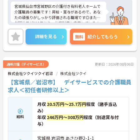
と多彩な研修で専門性を高めます 】
宮城県仙台市宮城野区の介護付き有料老人ホームで
・入社後1年間は専門のチューター（指導担当者）
介護職員の募集です！昇給・賞与があるので、あな
がマンツーマンで手厚くフォローするため新しい環
たの頑張りがしっかり評価される職場です◎また、
境でも安心です
年間休日が119日あり、休暇制度も充実しているの
・資格手当の支給や公的資格取得・自己啓発支援制
で、仕事とプライベートを両立しやすい職場です♪
度を通じて有資格者のさらなるステップアップを後
育児短時間勤務制度などもあるので、ご家族のいる
詳細を見る
無料
紹介してもらう
押しします
方でも安心して働くことができます！ご興味のある
・階層別研修や所属先以外の事業所で行う交換研修
方は、面接ポイントをお伝えしますので、お気軽に
など豊富な教育プログラムで専門職としての成長を
ご連絡ください。
サポートしています
通所介護（デイサービス）
更新日：2026年08月06日
株式会社ツクイツクイ岩沼
株式会社ツクイ
【宮城県／岩沼市】 デイサービスでの介護職員
求人＜初任者研修以上＞
月収
20.5万円～25.7万円
程度（諸手当込
み）
給料
年収
246万円～308万円
程度（別途賞与付
与）
宮城県 岩沼市 あさひ野2-1-1