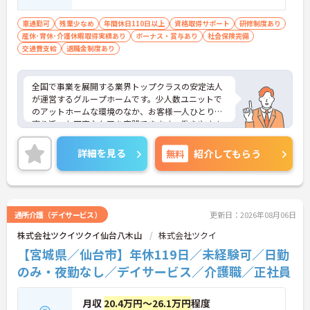
車通勤可
残業少なめ
年間休日110日以上
資格取得サポート
研修制度あり
産休･育休･介護休暇取得実績あり
ボーナス・賞与あり
社会保険完備
交通費支給
退職金制度あり
全国で事業を展開する業界トップクラスの安定法人
が運営するグループホームです。少人数ユニットで
のアットホームな環境のなか、お客様一人ひとりに
寄り添った丁寧なケアを実践できます。働きやすさ
に力を入れており年間休日は119日確保されている
ほか毎月付与されるリフレッシュ休暇を活用して連
詳細を見る
無料
紹介してもらう
休を取得することも可能です。くるみん認定を取得
しておりこども休暇や産休育休の取得実績もあるた
めご家庭との両立を目指す方にも安心の環境が整っ
ています。最大185万円の賞与支給実績や宿泊費等
の補助が受けられる独自の福利厚生制度など大手な
通所介護（デイサービス）
更新日：2026年08月06日
らではの待遇が魅力です。資格取得支援制度も充実
株式会社ツクイツクイ仙台八木山
株式会社ツクイ
しており、規定内で髪色やネイルも楽しめるため有
資格者の方が個性を活かしながら長期的にキャリア
【宮城県／仙台市】年休119日／未経験可／日勤
アップできるおすすめの職場です。
のみ・夜勤なし／デイサービス／介護職／正社員
★おすすめPOINT★
月収
20.4万円～26.1万円
程度