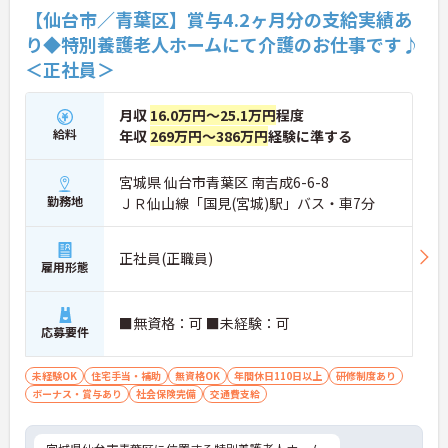
【仙台市／青葉区】賞与4.2ヶ月分の支給実績あ
り◆特別養護老人ホームにて介護のお仕事です♪
＜正社員＞
月収
16.0万円～25.1万円
程度
給料
年収
269万円～386万円
経験に準する
宮城県 仙台市青葉区 南吉成6-6-8
勤務地
ＪＲ仙山線「国見(宮城)駅」バス・車7分
正社員(正職員)
雇用形態
■無資格：可 ■未経験：可
応募要件
未経験OK
住宅手当・補助
無資格OK
年間休日110日以上
研修制度あり
ボーナス・賞与あり
社会保険完備
交通費支給