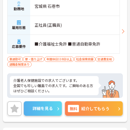
宮城県 石巻市
勤務地
正社員(正職員)
雇用形態
■介護福祉士免許 ■普通自動車免許
応募要件
車通勤可
寮・借り上げ
年間休日110日以上
社会保険完備
交通費支給
退職金制度あり
介護老人保健施設での求人でございます。
全国でも珍しい離島での求人です。ご興味のある方
はぜひご相談ください。
詳細を見る
無料
紹介してもらう