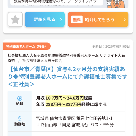
残業が月平均5時間程度なので、ワークライフバラ
ンスの重視した働き方ができます。スタッフの仲も
良く、アットホームな雰囲気が自慢です。ご興味あ
る方には、面接対策ポイントなど、詳細をお話しい
詳細を見る
無料
紹介してもらう
たしますのでお気軽にご相談ください。
特別養護老人ホーム（特養）
更新日：2026年08月05日
社会福祉法人大石ヶ原会地域密着型特別養護老人ホーム サテライト大石
原苑
社会福祉法人大石ヶ原会
【仙台市／青葉区】賞与4.2ヶ月分の支給実績あ
り◆特別養護老人ホームにて介護福祉士募集です
＜正社員＞
月収
18.7万円～24.8万円
程度
給料
年収
288万円～387万円
経験に準する
宮城県 仙台市青葉区 荒巻字仁田谷地1-1
勤務地
ＪＲ仙山線「国見(宮城)駅」バス・車5分