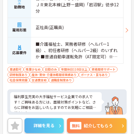
ＪＲ東北本線(上野－盛岡)「岩沼駅」徒歩12
勤務地
分
正社員(正職員)
雇用形態
■介護福祉士、実務者研修（ヘルパー1
級）、初任者研修（ヘルパー2級）のいずれ
応募要件
か ■普通自動車運転免許（AT限定可）※ペ
ーパードライバー不可
車通勤可
残業少なめ
日勤のみ
年間休日110日以上
資格取得サポート
研修制度あり
産休･育休･介護休暇取得実績あり
ボーナス・賞与あり
社会保険完備
交通費支給
退職金制度あり
福利厚生充実の大手福祉サービス企業での求人で
す！ご興味ある方には、面接対策ポイントなど、さ
らに詳細をお話しいたしますのでお気軽にご相談く
ださい！
詳細を見る
無料
紹介してもらう