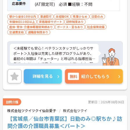
応募要件
(AT限定可) 必須 ■経験：不問
駅から徒歩10分以内
車通勤可
未経験OK
残業少なめ
日勤のみ
年間休日110日以上
資格取得サポート
研修制度あり
産休･育休･介護休暇取得実績あり
ボーナス・賞与あり
社会保険完備
交通費支給
退職金制度あり
＜未経験でも安心！ベテランスタッフがしっかりサ
ポート＞入社後は充実した研修プログラムがあり、
最初の1年間は「チューター」と呼ばれる指導担当
者がマンツーマンで育成・フォローを行います。現
場ではベテランのサービス提供責任者があなたをバ
ックアップするので、困ったことがあればすぐに相
詳細を見る
無料
紹介してもらう
談できます。焦らずじっくりとスキルを身につけて
いける温かい環境です。
＜助け合いが自然に生まれる、明るい職場です＞ス
タッフ同士がお互いに助け合いながら働いている、
とても明るく関係性の良い事業所です。ワークライ
訪問介護
更新日：2026年08月06日
フバランスを重視しているためお休みが取りやす
株式会社ツクイツクイ仙台愛子
株式会社ツクイ
く、仕事だけでなくプライベートも大切にできる環
境です。また充実した福利厚生なども魅力♪安定し
【宮城県／仙台市青葉区】日勤のみ◎駅ちか♪訪
た待遇の中で、モチベーション高くお仕事に取り組
問介護の介護職員募集＜パート＞
めます。