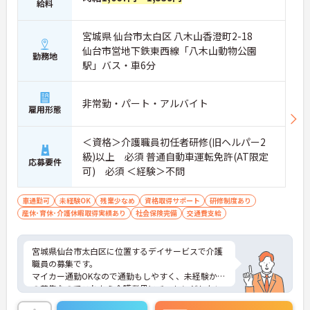
給料
宮城県 仙台市太白区 八木山香澄町2-18
仙台市営地下鉄東西線「八木山動物公園
勤務地
駅」バス・車6分
非常勤・パート・アルバイト
雇用形態
＜資格＞介護職員初任者研修(旧ヘルパー2
級)以上 必須 普通自動車運転免許(AT限定
応募要件
可) 必須 ＜経験＞不問
車通勤可
未経験OK
残業少なめ
資格取得サポート
研修制度あり
産休･育休･介護休暇取得実績あり
社会保険完備
交通費支給
宮城県仙台市太白区に位置するデイサービスで介護
職員の募集です。
マイカー通勤OKなので通勤もしやすく、未経験から
の募集なのでこれから介護業界にチャレンジしたい
方におすすめの職場です！