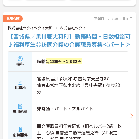
訪問介護
更新日：2026年08月06日
株式会社ツクイツクイ大和
株式会社ツクイ
【宮城県／黒川郡大和町】勤務時間・日数相談可
♪福利厚生◎訪問介護の介護職員募集＜パート＞
時給
1,180円～1,682円
給料
宮城県 黒川郡大和町 吉岡字天皇寺87
仙台市営地下鉄南北線「泉中央駅」徒歩23
勤務地
分
非常勤・パート・アルバイト
雇用形態
■介護職員初任者研修（旧ヘルパー2級）以
上 必須 ■普通自動車運転免許（AT限定
応募要件