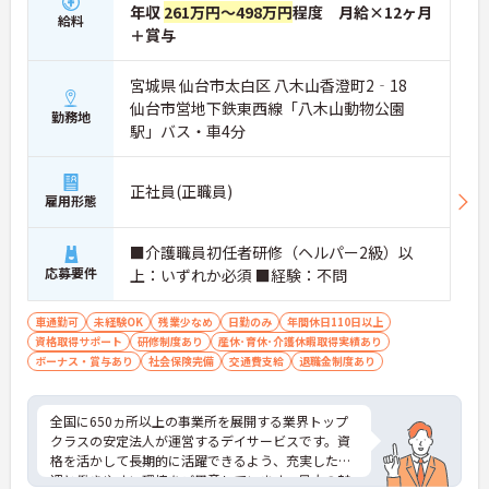
【年間休日119日×くるみん認定！ライフイベント
年収
261万円～498万円
程度 月給×12ヶ月
に合わせて長く働ける環境です】
給料
＋賞与
・毎月付与されるリフレッシュ休暇を活用すること
で連休を取得しプライベートを充実させることがで
きます
宮城県 仙台市太白区 八木山香澄町2‐18
・子育てサポート企業としてくるみん認定を取得し
仙台市営地下鉄東西線「八木山動物公園
勤務地
ておりこども休暇など子育てと両立しやすい制度が
駅」バス・車4分
万全です
・産休や育休の取得実績があり子育て中のスタッフ
も多数在籍しているためお互いに協力し合える社風
正社員(正職員)
があります
雇用形態
【賞与実績最大185万円！大手法人ならではの手厚
■介護職員初任者研修（ヘルパー2級）以
い福利厚生が魅力です】
応募要件
上：いずれか必須 ■経験：不問
・頑張りをしっかりと評価し還元する過去実績最大
185万円の賞与や配偶者とお子様向けの扶養手当を
支給しています
車通勤可
未経験OK
残業少なめ
日勤のみ
年間休日110日以上
・勤続3年以上で対象となる退職金制度や宿泊費補
資格取得サポート
研修制度あり
産休･育休･介護休暇取得実績あり
助などを受けられる独自の福利厚生制度ツクイPLUS
ボーナス・賞与あり
社会保険完備
交通費支給
退職金制度あり
を完備しています
・社内規定の範囲内で髪色や髪型をはじめネイルや
まつげエクステが自由であり個性を大切にしながら
全国に650ヵ所以上の事業所を展開する業界トップ
のびのびと働けます
クラスの安定法人が運営するデイサービスです。資
格を活かして長期的に活躍できるよう、充実した待
【資格取得支援制度が充実！少人数ユニットのアッ
遇と働きやすい環境をご用意しています。最大の魅