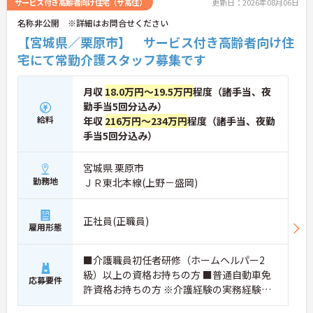
サービス付き高齢者向け住宅（サ高住）
更新日：2026年08月06日
名称非公開 ※詳細はお問合せください
【宮城県／栗原市】 サービス付き高齢者向け住
宅にて常勤介護スタッフ募集です
月収
18.0万円～19.5万円
程度（諸手当、夜
勤手当5回分込み）
給料
年収
216万円～234万円
程度（諸手当、夜勤
手当5回分込み）
宮城県 栗原市
勤務地
ＪＲ東北本線(上野－盛岡)
正社員(正職員)
雇用形態
■介護職員初任者研修（ホームヘルパー2
級）以上の資格お持ちの方 ■普通自動車免
応募要件
許資格お持ちの方 ※介護経験の実務経験が
ある方は尚良し ※未経験者、介護資格無資