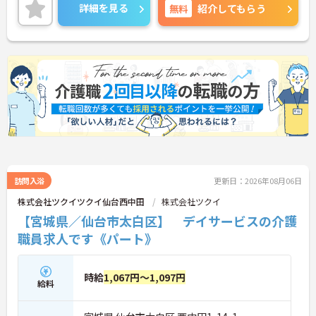
ご興味のある方はご面接のポイントをお伝えします
詳細を見る
無料
紹介してもらう
のでお気軽にお問い合わせください。
訪問入浴
更新日：2026年08月06日
株式会社ツクイツクイ仙台西中田
株式会社ツクイ
【宮城県／仙台市太白区】 デイサービスの介護
職員求人です《パート》
時給
1,067円～1,097円
給料