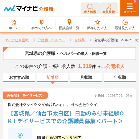
0
0
求人検索
会員登録
メニュー
ホーム
初めての方へ
面談会場一覧
保存した求人
最近見た求人
マイナビ介護職
介護職・ヘルパー
宮城県
宮城県の介護職・ヘルパーの
宮城県の介護職・ヘルパー
の求人・転職一覧
1,319
この条件の介護・福祉求人数
非公開求人
件 ＋
おすすめ順
新着順
月収順
年収順
通所介護（デイサービス）
更新日：2026年08月07日
株式会社ツクイツクイ仙台八木山
株式会社ツクイ
【宮城県／仙台市太白区】日勤のみ◎未経験O
K！デイサービスでの介護職員募集＜パート＞
時給
1,067円～1,539円