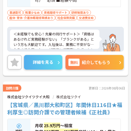
可） 必須 ■経験不問
車通勤可
残業少なめ
資格取得サポート
研修制度あり
産休･育休･介護休暇取得実績あり
社会保険完備
交通費支給
＜未経験でも安心！先輩の同行サポート＞「資格は
あるけれど実務経験がない」「ブランクがある」と
いう方も大歓迎です。入社後は、業務に不安がなく
なるまで先輩スタッフが同行して丁寧にサポートし
ます。実際に未経験からスタートしたスタッフも多
く在籍しており、安心してチャレンジできる環境で
詳細を見る
無料
紹介してもらう
す。
＜移動時間も時給発生！充実の手当でしっかり稼げ
る＞訪問介護で気になる「移動時間」にもしっかり
時給（賃金）が支給されます。さらに、身体介護手
当（時給500円UP）や早朝夜間手当、ICT手当など、
訪問介護
更新日：2026年08月06日
各種手当が充実しています。
株式会社ツクイツクイ大和
株式会社ツクイ
【宮城県／黒川郡大和町区】年間休日116日★福
利厚生◎訪問介護での管理者候補《正社員》
月収
25.9万円
～程度
給料