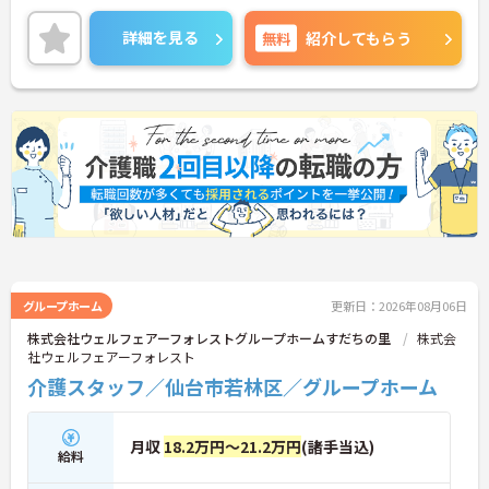
分と通勤しやすく、駐車場付きでマイカー通勤も可
能です◎ご興味のある方は、面接ポイントをお伝え
詳細を見る
無料
紹介してもらう
しますので、お気軽にご連絡ください。
グループホーム
更新日：2026年08月06日
株式会社ウェルフェアーフォレストグループホームすだちの里
株式会
社ウェルフェアーフォレスト
介護スタッフ／仙台市若林区／グループホーム
月収
18.2万円～21.2万円
(諸手当込)
給料