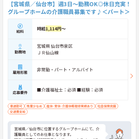
【宮城県／仙台市】週3日～勤務OK◎休日充実！
グループホームの介護職員募集です♪＜パート＞
時給
1,114円
～
給料
宮城県 仙台市泉区
勤務地
ＪＲ仙山線
非常勤・パート・アルバイト
雇用形態
■介護福祉士：必須 ■経験：必須
応募要件
車通勤可
残業少なめ
産休･育休･介護休暇取得実績あり
社会保険完備
交通費支給
宮城県／仙台市に位置するグループホームにて、介
護職員としてのお仕事となります。