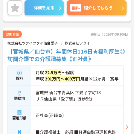
ハリをつけて働けます。独自の福利厚生「ツクイPL
US」による宿泊費補助などもあり、オフの時間や家
詳細を見る
無料
紹介してもらう
族との時間も大切にできます。
＜助け合いが自然に生まれる、明るい職場です＞ス
タッフ同士がお互いに助け合いながら働いている、
とても明るく関係性の良い事業所です。ワークライ
フバランスを重視しているためお休みが取りやす
訪問介護
更新日：2026年08月06日
く、仕事だけでなくプライベートも大切にできる環
株式会社ツクイツクイ仙台愛子
株式会社ツクイ
境です。また充実した福利厚生なども魅力♪安定し
た待遇の中で、モチベーション高くお仕事に取り組
【宮城県／仙台市】年間休日116日★福利厚生◎
めます。
訪問介護での介護職募集《正社員》
月収
22.5万円
～程度
給料
年収
291万円～409万円
月給×12ヶ月＋賞与
宮城県 仙台市青葉区 下愛子字町18
勤務地
ＪＲ仙山線「愛子駅」徒歩5分
正社員(正職員)
雇用形態
■介護福祉士 必須 ■普通自動車運転免許