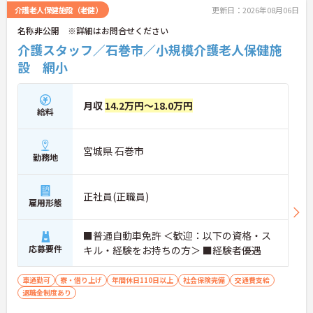
介護老人保健施設（老健）
更新日：2026年08月06日
名称非公開 ※詳細はお問合せください
介護スタッフ／石巻市／小規模介護老人保健施
設 網小
月収
14.2万円～18.0万円
給料
宮城県 石巻市
勤務地
正社員(正職員)
雇用形態
■普通自動車免許 ＜歓迎：以下の資格・ス
応募要件
キル・経験をお持ちの方＞ ■経験者優遇
車通勤可
寮・借り上げ
年間休日110日以上
社会保険完備
交通費支給
退職金制度あり