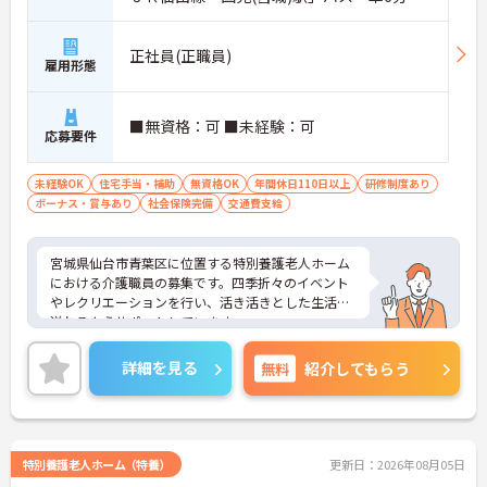
正社員(正職員)
雇用形態
■無資格：可 ■未経験：可
応募要件
未経験OK
住宅手当・補助
無資格OK
年間休日110日以上
研修制度あり
ボーナス・賞与あり
社会保険完備
交通費支給
宮城県仙台市青葉区に位置する特別養護老人ホーム
における介護職員の募集です。四季折々のイベント
やレクリエーションを行い、活き活きとした生活が
送れるようサポートしています。
研修制度が充実しており、未経験の方も安心してご
勤務いただけます。年間休日が120日もあり、プラ
詳細を見る
無料
紹介してもらう
イベートとのメリハリをつけた働き方ができます。
ご興味のある方には、面接対策ポイントなど、さら
に詳細をお話しいたしますのでお気軽にご相談くだ
さい！
特別養護老人ホーム（特養）
更新日：2026年08月05日