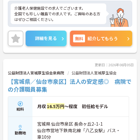
介護老人保健施設での求人でございます。
全国でも珍しい離島での求人です。ご興味のある方
はぜひご相談ください。
詳細を見る
無料
紹介してもらう
更新日：2026年08月05日
公益財団法人宮城厚生協会泉病院
公益財団法人宮城厚生協会
【宮城県／仙台市泉区】法人の安定感◎ 病院で
の介護職員募集
月収
16.5万円
～程度 初任給モデル
給料
宮城県 仙台市泉区 長命ヶ丘2-1-1
仙台市営地下鉄南北線「八乙女駅」バス・
勤務地
車10分