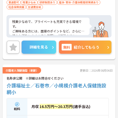
格者応相談
車通勤可
残業少なめ
研修制度あり
産休･育休･介護休暇取得実績あり
社会保険完備
交通費支給
残業少なめで、プライベートも充実できる環境で
す。
ご興味ある方には、面接のポイントなど、さらに詳
細をお話致しますのでお気軽にご相談ください。
詳細を見る
無料
紹介してもらう
介護老人保健施設（老健）
更新日：2026年08月06日
名称非公開 ※詳細はお問合せください
介護福祉士／石巻市／小規模介護老人保健施設
網小
月収
16.5万円～20.3万円
(諸手当込)
給料