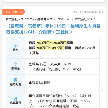
グループホーム
更新日：2026年08月06日
株式会社ツクイツクイ石巻丸井戸グループホーム
株式会社ツクイ
【宮城県／石巻市】年休119日！福利厚生＆資格
取得支援◎GH／介護職＜正社員＞
月収
20.3万円～26.0万円
程度
年収
260万円～497万円
程度 月給×12ヶ月
給料
＋賞与
宮城県 石巻市 丸井戸3-6-19
勤務地
ＪＲ仙石線「蛇田駅」バス・車5分
正社員(正職員)
雇用形態
■介護職員初任者研修（ヘルパー2級）以
上 いずれか必須 ■経験：不問 ※グルー
応募要件
プホームでの介護実務経験 歓迎