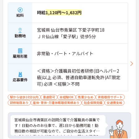
時給
1,120円～1,632円
給料
宮城県 仙台市青葉区 下愛子字町18
勤務地
ＪＲ仙山線「愛子駅」徒歩5分
非常勤・パート・アルバイト
雇用形態
＜資格＞介護職員初任者研修(旧ヘルパー2
級)以上 必須、普通自動車運転免許(AT限定
応募要件
可) 必須 ＜経験＞不問
駅から徒歩10分以内
車通勤可
未経験OK
残業少なめ
資格取得サポート
研修制度あり
産休･育休･介護休暇取得実績あり
社会保険完備
交通費支給
宮城県仙台市青葉区の訪問介護で介護職員の募集で
す！日勤のみのお仕事で、週1日から勤務可能！勤
務日数の相談が可能なので、ご自分の生活スタイル
に合わせた働き方ができます♪また、駅から徒歩5