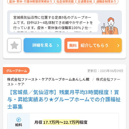
産休･育休･介護休暇取得実績あり
社会保険完備
交通費支給
退職金制度あり
宮城県気仙沼市に位置する定員9名のグループホー
ムです。日中は3～4名体制できめ細やかサポートを
行っています。産休・育休後の復職率100％♪仕事
と子育ての両立もしやすい環境です。ご興味のある
方には、面接対策ポイントなど、さらに詳細をお話
しいたしますのでお気軽にご相談ください！
詳細を見る
無料
紹介してもらう
グループホーム
更新日：2025年06月09日
株式会社ファースト・ケアグループホームあんしん館
株式会社ファー
スト・ケア
【宮城県／気仙沼市】残業月平均3時間程度！賞
与・昇給実績あり★グループホームでの介護福祉
士募集
月収
17.7万円～22.7万円
程度
給料