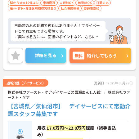
駅から徒歩10分以内
車通勤可
未経験OK
無資格OK
日勤のみ
産休･育休･介護休暇取得実績あり
社会保険完備
交通費支給
日勤帯のみの勤務で夜勤はありません！プライベー
トとの両立もできる環境です。
ご興味ある方には、面接のポイントなど、さらに詳
細をお話致しますのでお気軽にご相談ください。
詳細を見る
無料
紹介してもらう
通所介護（デイサービス）
更新日：2025年05月29日
株式会社ファースト・ケアデイサービス面瀬あんしん館
株式会社ファ
ースト・ケア
【宮城県／気仙沼市】 デイサービスにて常勤介
護スタッフ募集です
月収
17.0万円～22.0万円
程度（諸手当込
み）
給料