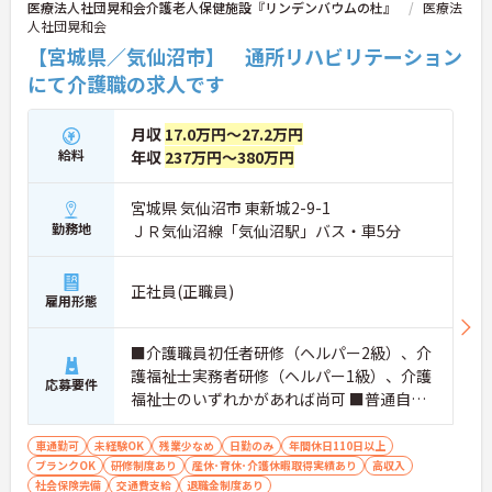
医療法人社団晃和会介護老人保健施設『リンデンバウムの杜』
医療法
人社団晃和会
【宮城県／気仙沼市】 通所リハビリテーション
にて介護職の求人です
月収
17.0万円～27.2万円
給料
年収
237万円～380万円
宮城県 気仙沼市 東新城2-9-1
勤務地
ＪＲ気仙沼線「気仙沼駅」バス・車5分
正社員(正職員)
雇用形態
■介護職員初任者研修（ヘルパー2級）、介
護福祉士実務者研修（ヘルパー1級）、介護
応募要件
福祉士のいずれかがあれば尚可 ■普通自動
車運転免許（AT車限定可） ※未経験相談可
車通勤可
未経験OK
残業少なめ
日勤のみ
年間休日110日以上
ブランクOK
研修制度あり
産休･育休･介護休暇取得実績あり
高収入
社会保険完備
交通費支給
退職金制度あり