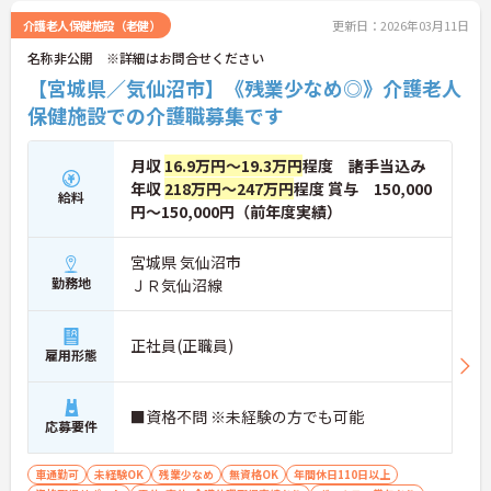
介護老人保健施設（老健）
更新日：2026年03月11日
名称非公開 ※詳細はお問合せください
【宮城県／気仙沼市】《残業少なめ◎》介護老人
保健施設での介護職募集です
月収
16.9万円～19.3万円
程度 諸手当込み
年収
218万円～247万円
程度 賞与 150,000
給料
円～150,000円（前年度実績）
宮城県 気仙沼市
勤務地
ＪＲ気仙沼線
正社員(正職員)
雇用形態
■資格不問 ※未経験の方でも可能
応募要件
車通勤可
未経験OK
残業少なめ
無資格OK
年間休日110日以上