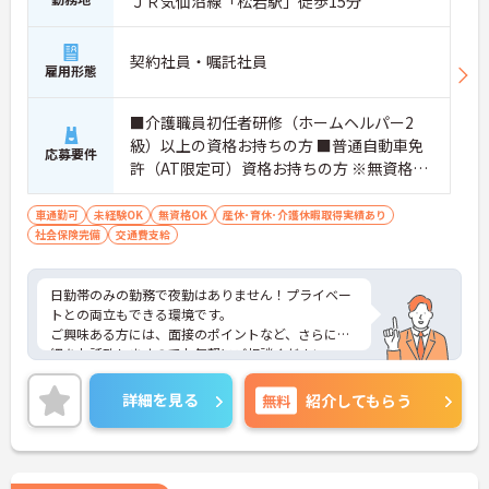
ＪＲ気仙沼線「松岩駅」徒歩15分
契約社員・嘱託社員
雇用形態
■介護職員初任者研修（ホームヘルパー2
級）以上の資格お持ちの方 ■普通自動車免
応募要件
許（AT限定可）資格お持ちの方 ※無資格
者、未経験者応相談
車通勤可
未経験OK
無資格OK
産休･育休･介護休暇取得実績あり
社会保険完備
交通費支給
日勤帯のみの勤務で夜勤はありません！プライベー
トとの両立もできる環境です。
ご興味ある方には、面接のポイントなど、さらに詳
細をお話致しますのでお気軽にご相談ください。
詳細を見る
無料
紹介してもらう