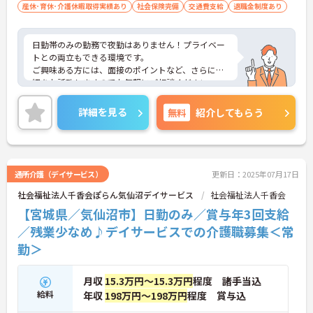
産休･育休･介護休暇取得実績あり
社会保険完備
交通費支給
退職金制度あり
日勤帯のみの勤務で夜勤はありません！プライベー
トとの両立もできる環境です。
ご興味ある方には、面接のポイントなど、さらに詳
細をお話致しますのでお気軽にご相談ください。
詳細を見る
無料
紹介してもらう
通所介護（デイサービス）
更新日：2025年07月17日
社会福祉法人千香会ぽらん気仙沼デイサービス
社会福祉法人千香会
【宮城県／気仙沼市】日勤のみ／賞与年3回支給
／残業少なめ♪デイサービスでの介護職募集＜常
勤＞
月収
15.3万円～15.3万円
程度 諸手当込
給料
年収
198万円～198万円
程度 賞与込