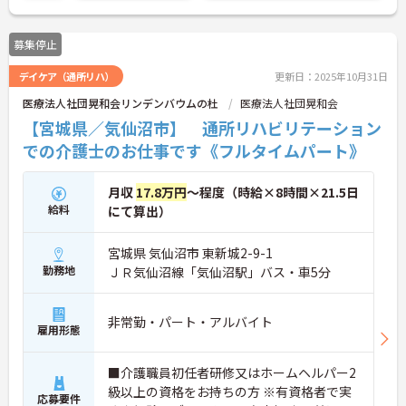
募集停止
デイケア（通所リハ）
更新日：2025年10月31日
医療法人社団晃和会リンデンバウムの杜
医療法人社団晃和会
【宮城県／気仙沼市】 通所リハビリテーション
での介護士のお仕事です《フルタイムパート》
月収
17.8万円
～程度（時給×8時間×21.5日
給料
にて算出）
宮城県 気仙沼市 東新城2-9-1
勤務地
ＪＲ気仙沼線「気仙沼駅」バス・車5分
非常勤・パート・アルバイト
雇用形態
■介護職員初任者研修又はホームヘルパー2
級以上の資格をお持ちの方 ※有資格者で実
応募要件