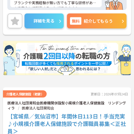
ブランクや実務経験が無い方でも丁寧な研修がある
ので安心して就業することができます！
またUターン・Iターンの希望者も歓迎しておりま
す。
詳細を見る
無料
紹介してもらう
ご興味ある方には、面接対策ポイントなど、さらに
詳細をお話しいたしますのでお気軽にご相談くださ
い！
介護老人保健施設（老健）
更新日：2026年07月24日
医療法人社団晃和会医療機関併設型小規模介護老人保健施設 リンデンヴ
ィラ
医療法人社団晃和会
【宮城県／気仙沼市】年間休日113日！手当充実
♪小規模介護老人保健施設で介護職員募集＜正社
員＞