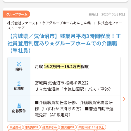
グループホーム
更新日：2025年06月10日
株式会社ファースト・ケアグループホームあんしん館
株式会社ファー
スト・ケア
【宮城県／気仙沼市】残業月平均3時間程度！正
社員登用制度あり★グループホームでの介護職
（準社員）
月収
16.2万円～19.2万円
程度
給料
宮城県 気仙沼市 松崎柳沢222
勤務地
ＪＲ気仙沼線「南気仙沼駅」バス・車9分
■介護職員初任者研修、介護職員実務者研
修（いずれかお持ちの方） ■普通自動車運
応募要件
転免許（AT限定可）
車通勤可
未経験OK
残業少なめ
無資格OK
年間休日110日以上