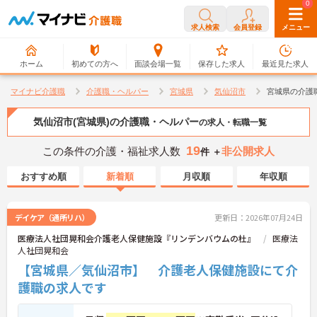
0
0
求人検索
会員登録
メニュー
ホーム
初めての方へ
面談会場一覧
保存した求人
最近見た求人
マイナビ介護職
介護職・ヘルパー
宮城県
気仙沼市
宮城県の介護
気仙沼市(宮城県)の介護職・ヘルパー
の求人・転職一覧
19
この条件の介護・福祉求人数
非公開求人
件 ＋
おすすめ順
新着順
月収順
年収順
デイケア（通所リハ）
更新日：2026年07月24日
医療法人社団晃和会介護老人保健施設『リンデンバウムの杜』
医療法
人社団晃和会
【宮城県／気仙沼市】 介護老人保健施設にて介
護職の求人です