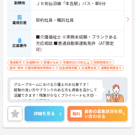
勤務地
ＪＲ気仙沼線「本吉駅」バス・車6分
契約社員・嘱託社員
雇用形態
■介護福祉士 ※実務未経験・ブランクある
方応相談 ■普通自動車運転免許（AT限定
応募要件
可）
車通勤可
未経験OK
残業少なめ
年間休日110日以上
研修制度あり
産休･育休･介護休暇取得実績あり
社会保険完備
交通費支給
退職金制度あり
グループホームにおける介護士のお仕事です！
経験の浅い方やブランクのある方も資格を活かして
活躍できます！残業が少なくプライベートも大切に
しながら働ける環境です！
ご興味ある方には、面接のポイントなど、さらに詳
最新の募集状況を問
細をお話致しますのでお気軽にご相談ください。
詳細を見る
無料
い合わせる