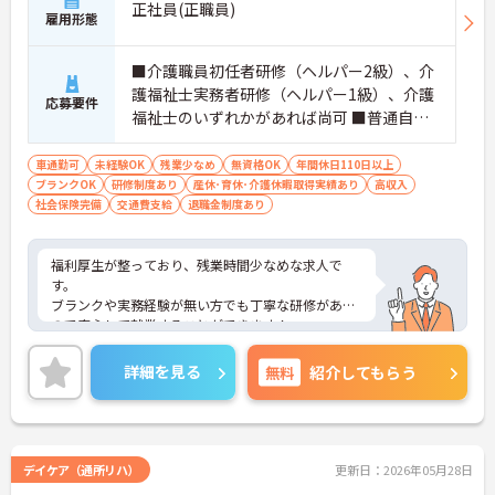
正社員(正職員)
雇用形態
■介護職員初任者研修（ヘルパー2級）、介
護福祉士実務者研修（ヘルパー1級）、介護
応募要件
福祉士のいずれかがあれば尚可 ■普通自動
車運転免許（AT車限定可） ※未経験相談可
車通勤可
未経験OK
残業少なめ
無資格OK
年間休日110日以上
ブランクOK
研修制度あり
産休･育休･介護休暇取得実績あり
高収入
社会保険完備
交通費支給
退職金制度あり
福利厚生が整っており、残業時間少なめな求人で
す。
ブランクや実務経験が無い方でも丁寧な研修がある
ので安心して就業することができます！
またUターン・Iターンの希望者も歓迎しておりま
す。
詳細を見る
無料
紹介してもらう
ご興味ある方には、面接対策ポイントなど、さらに
詳細をお話しいたしますのでお気軽にご相談くださ
い！
デイケア（通所リハ）
更新日：2026年05月28日