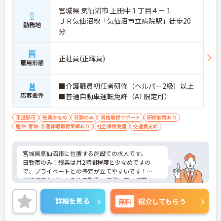
宮城県 気仙沼市 上田中１丁目４－１
ＪＲ気仙沼線「気仙沼市立病院駅」徒歩20
勤務地
分
正社員(正職員)
雇用形態
■介護職員初任者研修（ヘルパー2級）以上
応募要件
■普通自動車運転免許（AT限定可）
車通勤可
残業少なめ
日勤のみ
資格取得サポート
研修制度あり
産休･育休･介護休暇取得実績あり
社会保険完備
交通費支給
宮城県気仙沼市に位置する施設での求人です。
日勤帯のみ！残業は月2時間程度と少なめですの
で、プライベートとの予定が立てやすいです！
学校行事などによる休日取得も相談に応じて下さい
ます。
ご興味のある方は、お気軽にお問い合わせくださ
詳細を見る
無料
紹介してもらう
い。