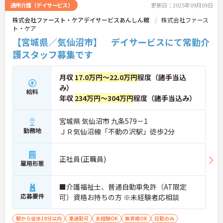
通所介護（デイサービス）
更新日：2025年09月09日
株式会社ファースト・ケアデイサービスあんしん館
株式会社ファース
ト・ケア
【宮城県／気仙沼市】 デイサービスにて常勤介
護スタッフ募集です
月収
17.0万円～22.0万円
程度（諸手当込
み）
給料
年収
234万円～304万円
程度（諸手当込み）
宮城県 気仙沼市 九条579－1
勤務地
ＪＲ気仙沼線「不動の沢駅」徒歩2分
正社員(正職員)
雇用形態
■介護福祉士、普通自動車免許（AT限定
応募要件
可）資格お持ちの方 ※未経験者応相談
駅から徒歩10分以内
車通勤可
未経験OK
無資格OK
日勤のみ