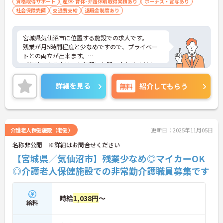
資格取得サポート
産休･育休･介護休暇取得実績あり
ボーナス・賞与あり
社会保険完備
交通費支給
退職金制度あり
宮城県気仙沼市に位置する施設での求人です。
残業が月5時間程度と少なめですので、プライベー
トとの両立が出来ます。
ご興味のある方は、お気軽にお問い合わせくださ
い。
詳細を見る
無料
紹介してもらう
介護老人保健施設（老健）
更新日：2025年11月05日
名称非公開 ※詳細はお問合せください
【宮城県／気仙沼市】残業少なめ◎マイカーOK
◎介護老人保健施設での非常勤介護職員募集です
時給
1,038円
～
給料