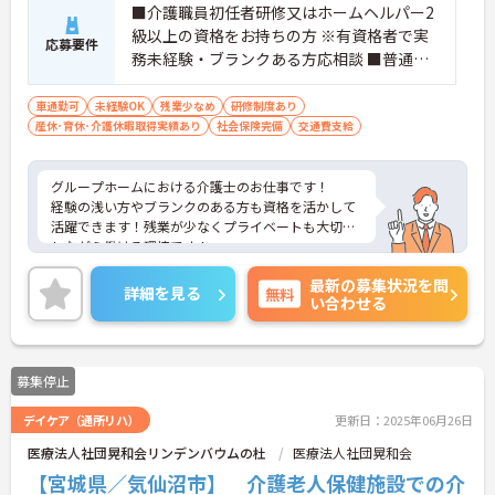
■介護職員初任者研修又はホームヘルパー2
級以上の資格をお持ちの方 ※有資格者で実
応募要件
務未経験・ブランクある方応相談 ■普通自
動車運転免許（AT限定可）
車通勤可
未経験OK
残業少なめ
研修制度あり
産休･育休･介護休暇取得実績あり
社会保険完備
交通費支給
グループホームにおける介護士のお仕事です！
経験の浅い方やブランクのある方も資格を活かして
活躍できます！残業が少なくプライベートも大切に
しながら働ける環境です！
ご興味ある方には、面接のポイントなど、さらに詳
最新の募集状況を問
細をお話致しますのでお気軽にご相談ください。
詳細を見る
無料
い合わせる
募集停止
デイケア（通所リハ）
更新日：2025年06月26日
医療法人社団晃和会リンデンバウムの杜
医療法人社団晃和会
【宮城県／気仙沼市】 介護老人保健施設での介