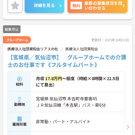
最新の募集状況を問
細をお話致しますのでお気軽にご相談ください。
詳細を見る
無料
い合わせる
募集停止
グループホーム
更新日：2025年10月31日
医療法人社団晃和会リアスの杜
医療法人社団晃和会
【宮城県／気仙沼市】 グループホームでの介護
士のお仕事です《フルタイムパート》
月収
17.8万円
～程度（時給×8時間×21.5日
給料
にて算出）
宮城県 気仙沼市 本吉町寺要害45
勤務地
ＪＲ気仙沼線「本吉駅」バス・車6分
非常勤・パート・アルバイト
雇用形態