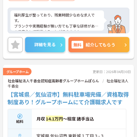
福利厚生が整っており、残業時間少なめな求人で
す。
ブランクや実務経験が無い方でも丁寧な研修がある
ので安心して就業することができます！
またUターン・Iターンの希望者も歓迎しておりま
す。
詳細を見る
無料
紹介してもらう
ご興味ある方には、面接対策ポイントなど、さらに
詳細をお話しいたしますのでお気軽にご相談くださ
い！
グループホーム
更新日：2026年04月30日
社会福祉法人千香会認知症高齢者グループホームぽらん
社会福祉法人
千香会
【宮城県／気仙沼市】無料駐車場完備／資格取得
制度あり！グループホームにて介護職求人です
月収
14.1万円
～程度 諸手当込
給料
宮城県 気仙沼市 東新城１丁目３-３