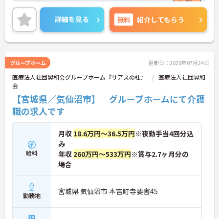
また、社会保険完備で退職金制度や介護・育児休業
の取得実績もあり、安心して長期で働きやすい環境
詳細を見る
無料
紹介してもらう
が整っています◎
ご興味ある方は面接ポイントをお伝えしますので、
お気軽にご連絡ください。
グループホーム
更新日：2026年07月24日
医療法人社団晃和会グループホーム『リアスの杜』
医療法人社団晃和
会
【宮城県／気仙沼市】 グループホームにて介護
職の求人です
月収
18.6万円～36.5万円
※夜勤手当4回分込
み
給料
年収
260万円～533万円
※賞与2.7ヶ月分の
場合
宮城県 気仙沼市 本吉町寺要害45
勤務地