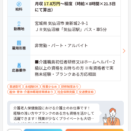
月収
17.8万円
～程度（時給×8時間×21.5日
給料
にて算出）
宮城県 気仙沼市 東新城2-9-1
勤務地
ＪＲ気仙沼線「気仙沼駅」バス・車5分
非常勤・パート・アルバイト
雇用形態
■介護職員初任者研修又はホームヘルパー2
級以上の資格をお持ちの方 ※有資格者で実
応募要件
務未経験・ブランクある方応相談
車通勤可
未経験OK
残業少なめ
研修制度あり
産休･育休･介護休暇取得実績あり
社会保険完備
交通費支給
介護老人保健施設における介護士のお仕事です！
経験の浅い方やブランクのある方も資格を活かして
活躍できます！残業が少なくプライベートも大切に
しながら働ける環境です！
ご興味ある方には、面接のポイントなど、さらに詳