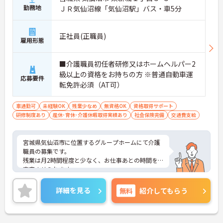
勤務地
ＪＲ気仙沼線「気仙沼駅」バス・車5分
正社員(正職員)
雇用形態
■介護職員初任者研修又はホームヘルパー2
級以上の資格をお持ちの方 ※普通自動車運
応募要件
転免許必須（AT可）
車通勤可
未経験OK
残業少なめ
無資格OK
資格取得サポート
研修制度あり
産休･育休･介護休暇取得実績あり
社会保険完備
交通費支給
宮城県気仙沼市に位置するグループホームにて介護
職員の募集です。
残業は月2時間程度と少なく、お仕事あとの時間を
充実させられます。
お子様の学校行事などによる休日取得などにも、柔
軟にご対応いただける職場です！
詳細を見る
無料
紹介してもらう
ご興味のある方には、面接対策ポイントなど、さら
に詳細をお話しいたしますので、お気軽にご相談く
ださい。