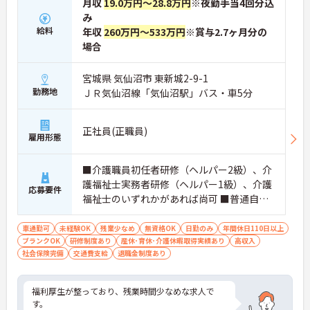
月収
19.0万円～28.8万円
※夜勤手当4回分込
み
給料
年収
260万円～533万円
※賞与2.7ヶ月分の
場合
宮城県 気仙沼市 東新城2-9-1
勤務地
ＪＲ気仙沼線「気仙沼駅」バス・車5分
正社員(正職員)
雇用形態
■介護職員初任者研修（ヘルパー2級）、介
護福祉士実務者研修（ヘルパー1級）、介護
応募要件
福祉士のいずれかがあれば尚可 ■普通自動
車運転免許（AT車限定可） ※未経験相談可
車通勤可
未経験OK
残業少なめ
無資格OK
日勤のみ
年間休日110日以上
ブランクOK
研修制度あり
産休･育休･介護休暇取得実績あり
高収入
社会保険完備
交通費支給
退職金制度あり
福利厚生が整っており、残業時間少なめな求人で
す。