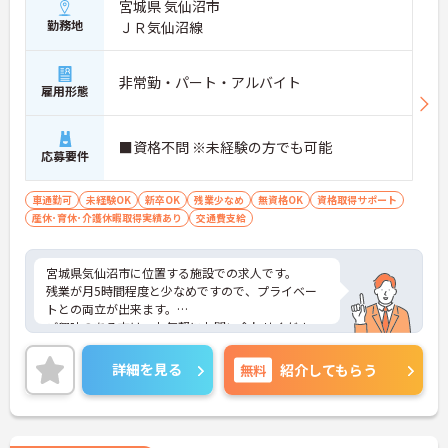
宮城県 気仙沼市
勤務地
ＪＲ気仙沼線
非常勤・パート・アルバイト
雇用形態
■資格不問 ※未経験の方でも可能
応募要件
車通勤可
未経験OK
新卒OK
残業少なめ
無資格OK
資格取得サポート
産休･育休･介護休暇取得実績あり
交通費支給
宮城県気仙沼市に位置する施設での求人です。
残業が月5時間程度と少なめですので、プライベー
トとの両立が出来ます。
ご興味のある方は、お気軽にお問い合わせくださ
い。
詳細を見る
無料
紹介してもらう