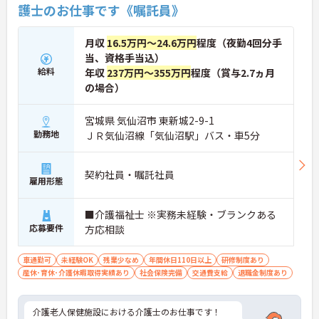
護士のお仕事です《嘱託員》
月収
16.5万円～24.6万円
程度（夜勤4回分手
当、資格手当込）
給料
年収
237万円～355万円
程度（賞与2.7ヵ月
の場合）
宮城県 気仙沼市 東新城2-9-1
勤務地
ＪＲ気仙沼線「気仙沼駅」バス・車5分
契約社員・嘱託社員
雇用形態
■介護福祉士 ※実務未経験・ブランクある
応募要件
方応相談
車通勤可
未経験OK
残業少なめ
年間休日110日以上
研修制度あり
産休･育休･介護休暇取得実績あり
社会保険完備
交通費支給
退職金制度あり
介護老人保健施設における介護士のお仕事です！