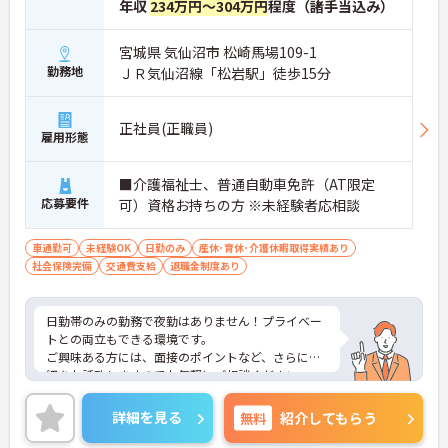
年収
234万円～304万円
程度（諸手当込み）
宮城県 気仙沼市 松崎馬場109-1
勤務地
ＪＲ気仙沼線「松岩駅」徒歩15分
正社員(正職員)
雇用形態
■介護福祉士、普通自動車免許（AT限定
応募要件
可）資格お持ちの方 ※未経験者応相談
車通勤可
未経験OK
日勤のみ
産休･育休･介護休暇取得実績あり
社会保険完備
交通費支給
退職金制度あり
日勤帯のみの勤務で夜勤はありません！プライベー
トとの両立もできる環境です。
ご興味ある方には、面接のポイントなど、さらに詳
細をお話致しますのでお気軽にご相談ください。
詳細を見る
無料
紹介してもらう