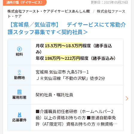
通所介護（デイサービス）
更新日：2025年05月29日
株式会社ファースト・ケアデイサービスあんしん館
株式会社ファース
ト・ケア
【宮城県／気仙沼市】 デイサービスにて常勤介
護スタッフ募集です＜契約社員＞
月収
15.5万円～18.5万円
程度（諸手当込
み）
給料
年収
186万円～222万円
程度（諸手当込み）
宮城県 気仙沼市 九条579－1
勤務地
ＪＲ気仙沼線「不動の沢駅」徒歩2分
契約社員・嘱託社員
雇用形態
■介護職員初任者研修（ホームヘルパー2
級）以上の資格お持ちの方 ■普通自動車免
応募要件
許（AT限定可）資格お持ちの方 ※無資格
者、未経験者応相談