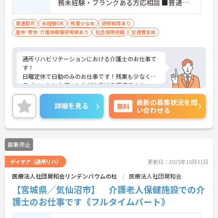
務未経験・ブランクある方応相談 ■普通自
動車運転免許（AT限定可）
車通勤可
未経験OK
残業少なめ
研修制度あり
産休･育休･介護休暇取得実績あり
社会保険完備
交通費支給
通所リハビリテーションにおける介護士のお仕事で
す！
日曜定休で日勤のみのお仕事です！残業も少なくプ
ライベートも大切にしながら働ける環境です！
ご興味ある方には、面接のポイントなど、さらに詳
最新の募集状況を問
細をお話致しますのでお気軽にご相談ください。
詳細を見る
無料
い合わせる
募集停止
デイケア（通所リハ）
更新日：2025年10月31日
医療法人社団晃和会リンデンバウムの杜
医療法人社団晃和会
【宮城県／気仙沼市】 介護老人保健施設での介
護士のお仕事です《フルタイムパート》