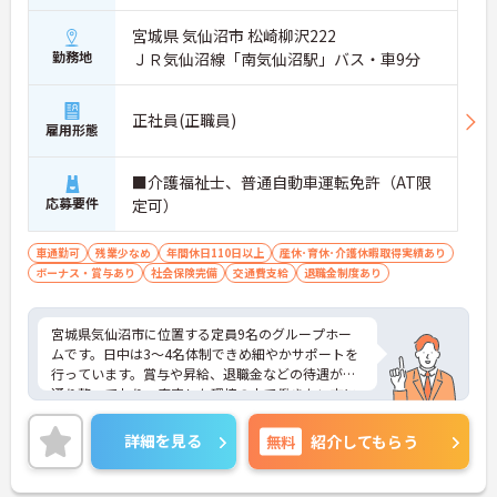
宮城県 気仙沼市 松崎柳沢222
勤務地
ＪＲ気仙沼線「南気仙沼駅」バス・車9分
正社員(正職員)
雇用形態
■介護福祉士、普通自動車運転免許（AT限
応募要件
定可）
車通勤可
残業少なめ
年間休日110日以上
産休･育休･介護休暇取得実績あり
ボーナス・賞与あり
社会保険完備
交通費支給
退職金制度あり
宮城県気仙沼市に位置する定員9名のグループホー
ムです。日中は3～4名体制できめ細やかサポートを
行っています。賞与や昇給、退職金などの待遇が一
通り整っており、安定した環境の中で働きたい方に
ピッタリです!ご興味のある方には、面接対策ポイン
トなど、さらに詳細をお話しいたしますのでお気軽
詳細を見る
無料
紹介してもらう
にご相談ください！