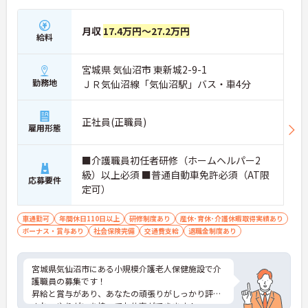
月収
17.4万円～27.2万円
給料
宮城県 気仙沼市 東新城2-9-1
勤務地
ＪＲ気仙沼線「気仙沼駅」バス・車4分
正社員(正職員)
雇用形態
■介護職員初任者研修（ホームヘルパー2
級）以上必須 ■普通自動車免許必須（AT限
応募要件
定可）
車通勤可
年間休日110日以上
研修制度あり
産休･育休･介護休暇取得実績あり
ボーナス・賞与あり
社会保険完備
交通費支給
退職金制度あり
宮城県気仙沼市にある小規模介護老人保健施設で介
護職員の募集です！
昇給と賞与があり、あなたの頑張りがしっかり評価
され、やりがいを持ってお仕事ができます！