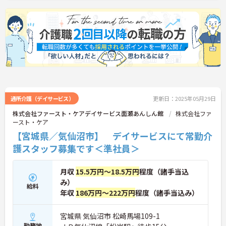
通所介護（デイサービス）
更新日：2025年05月29日
株式会社ファースト・ケアデイサービス面瀬あんしん館
株式会社ファ
ースト・ケア
【宮城県／気仙沼市】 デイサービスにて常勤介
護スタッフ募集です＜準社員＞
月収
15.5万円～18.5万円
程度（諸手当込
み）
給料
年収
186万円～222万円
程度（諸手当込み）
宮城県 気仙沼市 松崎馬場109-1
勤務地