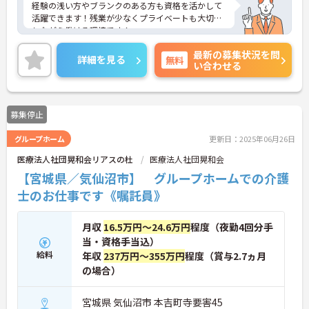
経験の浅い方やブランクのある方も資格を活かして
活躍できます！残業が少なくプライベートも大切に
しながら働ける環境です！
ご興味ある方には、面接のポイントなど、さらに詳
最新の募集状況を問
細をお話致しますのでお気軽にご相談ください。
詳細を見る
無料
い合わせる
募集停止
グループホーム
更新日：2025年06月26日
医療法人社団晃和会リアスの杜
医療法人社団晃和会
【宮城県／気仙沼市】 グループホームでの介護
士のお仕事です《嘱託員》
月収
16.5万円～24.6万円
程度（夜勤4回分手
当・資格手当込）
給料
年収
237万円～355万円
程度（賞与2.7ヵ月
の場合）
宮城県 気仙沼市 本吉町寺要害45