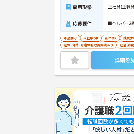
雇用形態
正社員(正職員
応募要件
■ヘルパー2
車通勤可
未経験OK
新卒OK
残業少
産休･育休･介護休暇取得実績あり
社会保険
詳細を