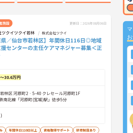
者施設
更新日：2026年08月06日
マ
社ツクイツクイ若林
株式会社ツクイ
お
城県／仙台市若林区】年間休日116日◎地域
支援センターの主任ケアマネジャー募集＜正
＞
円～30.6万円
若林区 河原町2‐5-40 クレセール河原町1F
鉄南北線「河原町(宮城)駅」徒歩5分
)
み
年間休日110日以上
資格取得サポート
研修制度あり