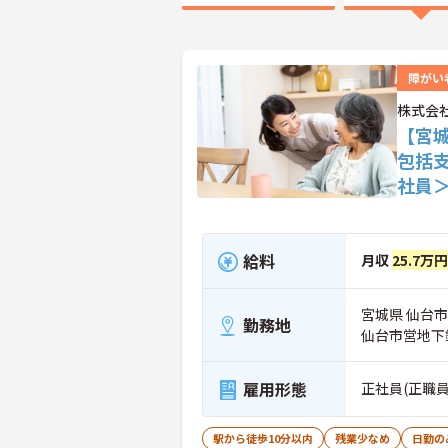
障がい
株式会
【宮
包括
社員
給料
月収
25.7万
宮城県 仙台市
勤務地
仙台市営地下
雇用形態
正社員(正職員
駅から徒歩10分以内
残業少なめ
日勤の