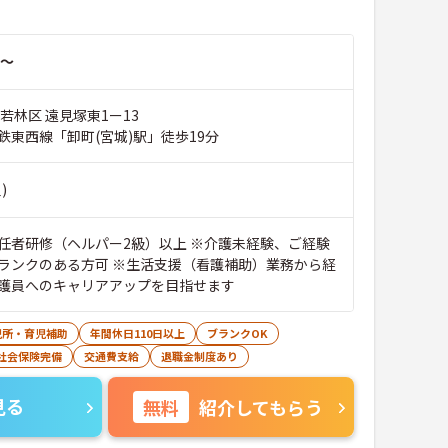
～
若林区 遠見塚東1ー13
鉄東西線「卸町(宮城)駅」徒歩19分
)
任者研修（ヘルパー2級）以上 ※介護未経験、ご経験
ランクのある方可 ※生活支援（看護補助）業務から経
護員へのキャリアアップを目指せます
児所・育児補助
年間休日110日以上
ブランクOK
社会保険完備
交通費支給
退職金制度あり
見る
無料
紹介してもらう