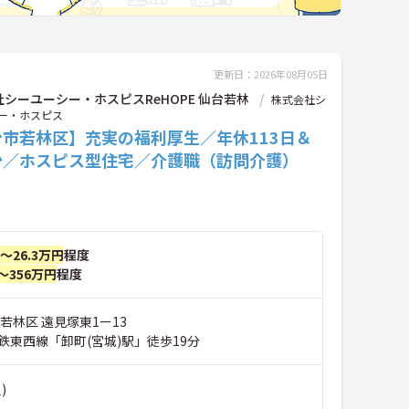
更新日：2026年08月05日
シーユーシー・ホスピスReHOPE 仙台若林
株式会社シ
ー・ホスピス
台市若林区】充実の福利厚生／年休113日＆
少／ホスピス型住宅／介護職（訪問介護）
円～26.3万円
程度
～356万円
程度
若林区 遠見塚東1ー13
鉄東西線「卸町(宮城)駅」徒歩19分
)