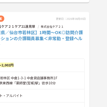
護
更新日：2026年08月05日
社ケア２１ケア21遠見塚
株式会社ケア２１
城県／仙台市若林区】1時間～OK◎訪問介護
ーションの介護職員募集＜非常勤・登録ヘル
＞
～2,002円
若林区 中倉1-3-1 中倉貸店舗事務所1F
鉄東西線「薬師堂(宮城)駅」徒歩10分
ト・アルバイト