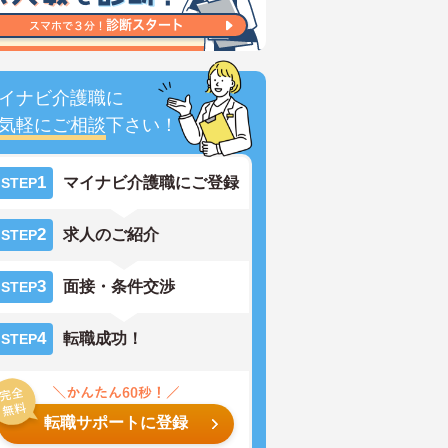
イナビ介護職に
気軽にご相談
下さい！
1
マイナビ介護職にご登録
STEP
2
求人のご紹介
STEP
3
面接・条件交渉
STEP
4
転職成功！
STEP
転職サポートに登録