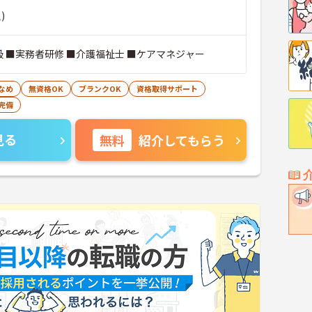
)
級 ■実務者研修 ■介護福祉士 ■ケアマネジャー
なめ
無資格OK
ブランクOK
資格取得サポート
完備
見る
無料
紹介してもらう