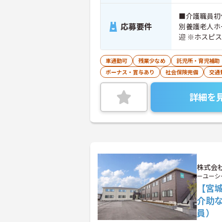
■介護職員初
応募要件
別養護老人ホ
迎 ※ホスピ
車通勤可
残業少なめ
託児所・育児補助
ボーナス・賞与あり
社会保険完備
交通
詳細を
株式会社
ーユーシ
【宮
介助
員）