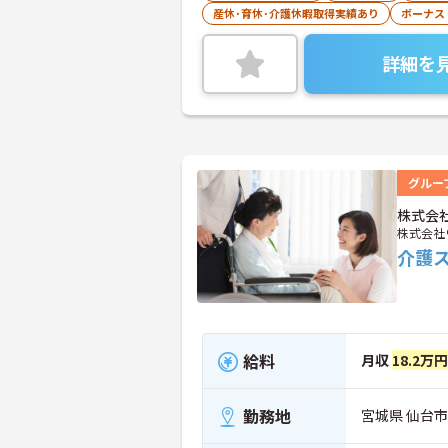
産休･育休･介護休暇取得実績あり
ボーナス
詳細を
グルー
株式会
株式会社
介護
給料
月収
18.2万
勤務地
宮城県 仙台市