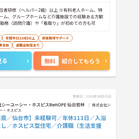
任者研修（ヘルパー2級）以上 ※有料老人ホーム、特
ーム、グループホームなど介護施設での経験ある方歓
ス勤務（訪問介護）や「看取り」が初めての方も可
年間休日110日以上
資格取得サポート
費支給
退職金制度あり
見る
無料
紹介してもらう
更新日：2026年08月05日
シーユーシー・ホスピスReHOPE 仙台若林
株式会社シ
ー・ホスピス
城県／仙台市】未経験可／年休113日／入浴
なし／ホスピス型住宅／介護職（生活支援