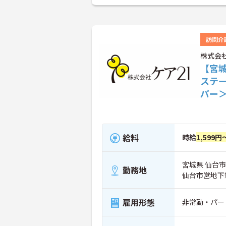
訪問介
株式会
【宮
ステ
パー
給料
時給
1,599円
宮城県 仙台市
勤務地
仙台市営地下
雇用形態
非常勤・パー