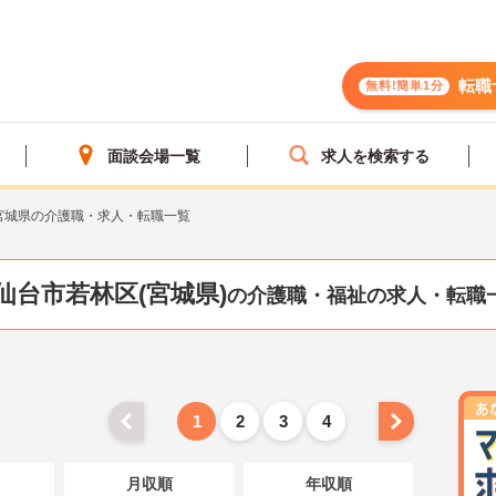
転職
無料!簡単1分
面談会場一覧
求人を検索する
宮城県の介護職・求人・転職一覧
仙台市若林区(宮城県)
の介護職・福祉の求人・転職
1
2
3
4
月収順
年収順