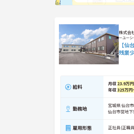
株式会社
ーユーシ
【仙
残業
月収
23.9万
給料
年収
325万円
宮城県 仙台市
勤務地
仙台市営地下
雇用形態
正社員(正職員