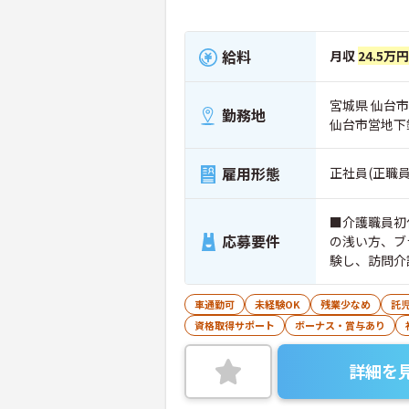
給料
月収
24.5万円
宮城県 仙台市
勤務地
仙台市営地下
雇用形態
正社員(正職員
■介護職員初
応募要件
の浅い方、ブ
験し、訪問介
車通勤可
未経験OK
残業少なめ
託
資格取得サポート
ボーナス・賞与あり
詳細を