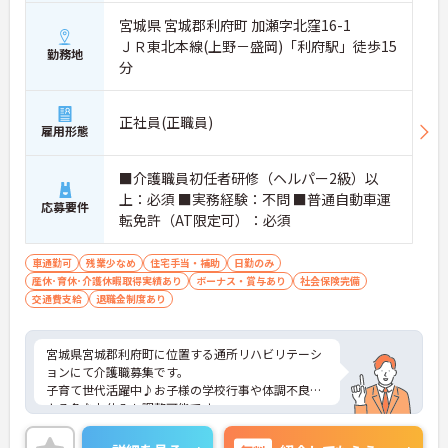
宮城県 宮城郡利府町 加瀬字北窪16-1
ＪＲ東北本線(上野－盛岡)「利府駅」徒歩15
勤務地
分
正社員(正職員)
雇用形態
■介護職員初任者研修（ヘルパー2級）以
上：必須 ■実務経験：不問 ■普通自動車運
応募要件
転免許（AT限定可）：必須
車通勤可
残業少なめ
住宅手当・補助
日勤のみ
産休･育休･介護休暇取得実績あり
ボーナス・賞与あり
社会保険完備
交通費支給
退職金制度あり
宮城県宮城郡利府町に位置する通所リハビリテーシ
ョンにて介護職募集です。
子育て世代活躍中♪お子様の学校行事や体調不良に
よる急なお休みも調整可能です。
資格をお持ちであれば経験は問いません！現場で働
きながら経験を積んでいくことができます。