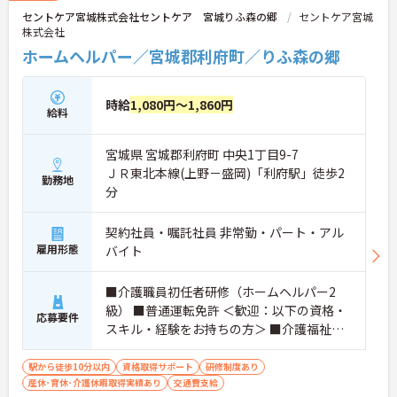
セントケア宮城株式会社セントケア 宮城りふ森の郷
セントケア宮城
株式会社
ホームヘルパー／宮城郡利府町／りふ森の郷
時給
1,080円～1,860円
給料
宮城県 宮城郡利府町 中央1丁目9-7
ＪＲ東北本線(上野－盛岡)「利府駅」徒歩2
勤務地
分
契約社員・嘱託社員 非常勤・パート・アル
雇用形態
バイト
■介護職員初任者研修（ホームヘルパー2
級） ■普通運転免許 ＜歓迎：以下の資格・
応募要件
スキル・経験をお持ちの方＞ ■介護福祉士
■介護職員実務者研修（ホームヘルパー1
級・介護職員基礎研修）
駅から徒歩10分以内
資格取得サポート
研修制度あり
産休･育休･介護休暇取得実績あり
交通費支給