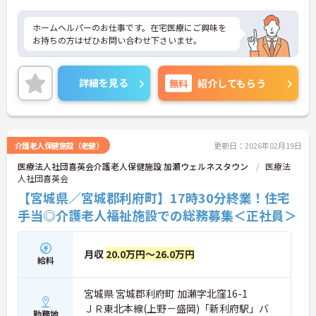
ホームヘルパーのお仕事です。在宅医療にご興味を
お持ちの方はぜひお問い合わせ下さいませ。
詳細を見る
無料
紹介してもらう
介護老人保健施設（老健）
更新日：2026年02月19日
医療法人社団喜英会介護老人保健施設 加瀬ウェルネスタウン
医療法
人社団喜英会
【宮城県／宮城郡利府町】17時30分終業！住宅
手当◎介護老人福祉施設での総務募集＜正社員＞
月収
20.0万円～26.0万円
給料
宮城県 宮城郡利府町 加瀬字北窪16-1
ＪＲ東北本線(上野－盛岡)「新利府駅」バ
勤務地