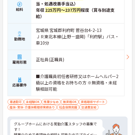
当・処遇改善手当込）
給料
年収
225万円～237万円
程度（賞与別途支
給）
宮城県 宮城郡利府町 菅谷台4-2-13
ＪＲ東北本線(上野－盛岡)「利府駅」バス・
勤務地
車10分
正社員(正職員)
雇用形態
■介護職員初任者研修又はホームヘルパー2
級以上の資格をお持ちの方 ※無資格・未経
応募要件
験相談可能
車通勤可
未経験OK
残業少なめ
無資格OK
資格取得サポート
産休･育休･介護休暇取得実績あり
社会保険完備
交通費支給
グループホームにおける常勤介護スタッフの募集で
す！
残業少なめで希望休の相談も可能なのでプライベー