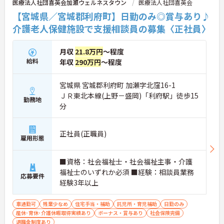
医療法人社団喜英会加瀬ウェルネスタウン
医療法人社団喜英会
【宮城県／宮城郡利府町】日勤のみ◎賞与あり♪
介護老人保健施設で支援相談員の募集〈正社員〉
月収
21.8万円
～程度
給料
年収
290万円
～程度
宮城県 宮城郡利府町 加瀬字北窪16-1
ＪＲ東北本線(上野－盛岡)「利府駅」徒歩15
勤務地
分
正社員(正職員)
雇用形態
■資格：社会福祉士・社会福祉主事・介護
福祉士のいずれか必須 ■経験：相談員業務
応募要件
経験3年以上
車通勤可
残業少なめ
住宅手当・補助
託児所・育児補助
日勤のみ
産休･育休･介護休暇取得実績あり
ボーナス・賞与あり
社会保険完備
退職金制度あり