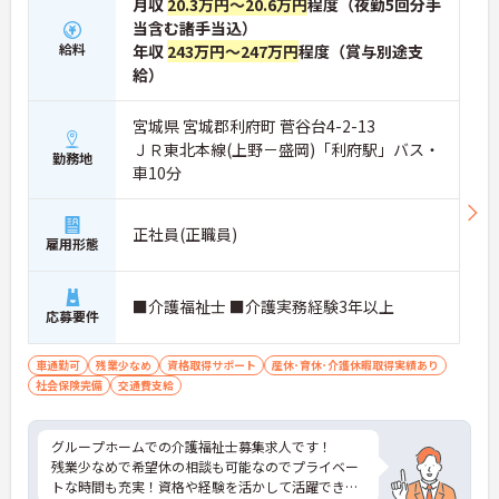
月収
20.3万円～20.6万円
程度（夜勤5回分手
当含む諸手当込）
給料
年収
243万円～247万円
程度（賞与別途支
給）
宮城県 宮城郡利府町 菅谷台4-2-13
ＪＲ東北本線(上野－盛岡)「利府駅」バス・
勤務地
車10分
正社員(正職員)
雇用形態
■介護福祉士 ■介護実務経験3年以上
応募要件
車通勤可
残業少なめ
資格取得サポート
産休･育休･介護休暇取得実績あり
社会保険完備
交通費支給
グループホームでの介護福祉士募集求人です！
残業少なめで希望休の相談も可能なのでプライベー
トな時間も充実！資格や経験を活かして活躍できま