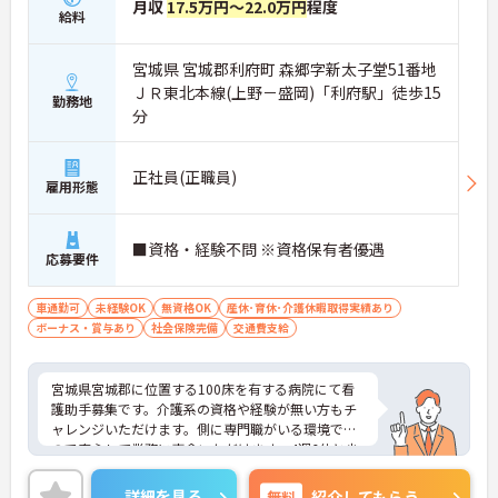
月収
17.5万円～22.0万円
程度
給料
宮城県 宮城郡利府町 森郷字新太子堂51番地
ＪＲ東北本線(上野－盛岡)「利府駅」徒歩15
勤務地
分
正社員(正職員)
雇用形態
■資格・経験不問 ※資格保有者優遇
応募要件
車通勤可
未経験OK
無資格OK
産休･育休･介護休暇取得実績あり
ボーナス・賞与あり
社会保険完備
交通費支給
宮城県宮城郡に位置する100床を有する病院にて看
護助手募集です。介護系の資格や経験が無い方もチ
ャレンジいただけます。側に専門職がいる環境です
ので安心して業務に専念いただけます。4週6休と少
しお休みは少なめですが、残業は少なく、メリハリ
のある勤務が可能です。ご興味ある方には、面接対
詳細を見る
無料
紹介してもらう