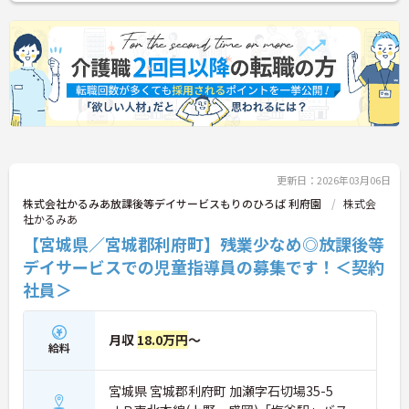
更新日：2026年03月06日
株式会社かるみあ放課後等デイサービスもりのひろば 利府園
株式会
社かるみあ
【宮城県／宮城郡利府町】残業少なめ◎放課後等
デイサービスでの児童指導員の募集です！＜契約
社員＞
月収
18.0万円
～
給料
宮城県 宮城郡利府町 加瀬字石切場35-5