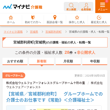
0
0
求人検索
会員登録
メニュー
ホーム
初めての方へ
面談会場一覧
保存した求人
最近見た求人
マイナビ介護職
宮城県
宮城郡利府町
宮城県の介護職・求人・転職一覧
宮城郡利府町(宮城県)
の介護職・福祉の求人・転職一覧
28
この条件の介護・福祉求人数
非公開求人
件 ＋
おすすめ順
新着順
月収順
年収順
グループホーム
更新日：2026年08月05日
株式会社ウェルフェアーフォレストグループホーム十符の里
株式会社
ウェルフェアーフォレスト
【宮城県／宮城郡利府町】 グループホームでの
介護士のお仕事です《常勤》＜介護福祉士＞