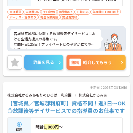
車通勤可
未経験OK
土日祝休
無資格OK
日勤のみ
年間休日110日以上
ボーナス・賞与あり
社会保険完備
交通費支給
宮城県宮城郡に位置する放課後等デイサービスにお
ける生活支援員の募集です。
年間休日125日！プライベートとの予定が立てやす
いです♪
土日祝固定休みなので、メリハリのある働き方がで
きます◎
詳細を見る
無料
紹介してもらう
ご興味のある方には面接ポイントをお伝えしますの
で、お気軽にお問い合わせください！
更新日：2026年03月26日
株式会社かるみあもりのひろば 利府園
株式会社かるみあ
【宮城県／宮城郡利府町】資格不問！週3日～OK
◎放課後等デイサービスでの指導員のお仕事です
時給
1,060円
～
給料