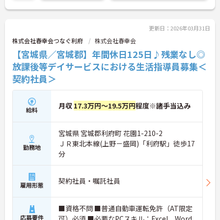
更新日：2026年03月31日
株式会社春幸会つなぐ利府
株式会社春幸会
【宮城県／宮城郡】年間休日125日♪残業なし◎
放課後等デイサービスにおける生活指導員募集＜
契約社員＞
月収
17.3万円～19.5万円
程度※諸手当込み
給料
宮城県 宮城郡利府町 花園1-210-2
ＪＲ東北本線(上野－盛岡)「利府駅」徒歩17
勤務地
分
契約社員・嘱託社員
雇用形態
■資格不問 ■普通自動車運転免許（AT限定
応募要件
可）必須 ■必要なPCスキル：Excel、Word