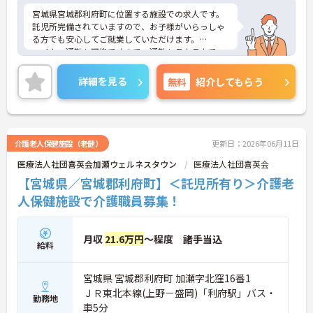
宮城県宮城郡利府町に位置する施設での求人です。
託児所完備されていますので、お子様がいらっしゃ
る方でも安心してご就業していただけます。
マイカー通勤も可能ですので、通勤もラクラクで
す！
ご興味のある方はお気軽にお問い合わせ下さい。
詳細を見る
無料
紹介してもらう
介護老人保健施設（老健）
更新日：2026年06月11日
医療法人社団喜英会加瀬ウェルネスタウン
医療法人社団喜英会
【宮城県／宮城郡利府町】＜託児所有り＞介護老
人保健施設で介護職員募集！
月収
21.6万円
～程度 諸手当込
給料
宮城県 宮城郡利府町 加瀬字北窪16番1
ＪＲ東北本線(上野－盛岡)「利府駅」バス・
勤務地
車5分