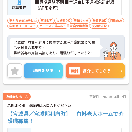
■資格経験不問 ■普通自動車運転免許必須
応募要件
（AT限定可）
駅から徒歩10分以内
車通勤可
未経験OK
残業少なめ
無資格OK
日勤のみ
年間休日110日以上
ボーナス・賞与あり
社会保険完備
交通費支給
宮城県宮城郡利府町に位置する生活介護施設にて生
活支援員の募集です！
昇給賞与の支給実績もあり、頑張りがしっかりと評
価に反映される環境です。
ご興味ある方には、面接対策ポイントなど、さらに
詳細をお話しいたしますのでお気軽にご相談くださ
詳細を見る
無料
紹介してもらう
い！
有料老人ホーム
更新日：2026年04月02日
名称非公開 ※詳細はお問合せください
【宮城県／宮城郡利府町】 有料老人ホームで介
護職募集！