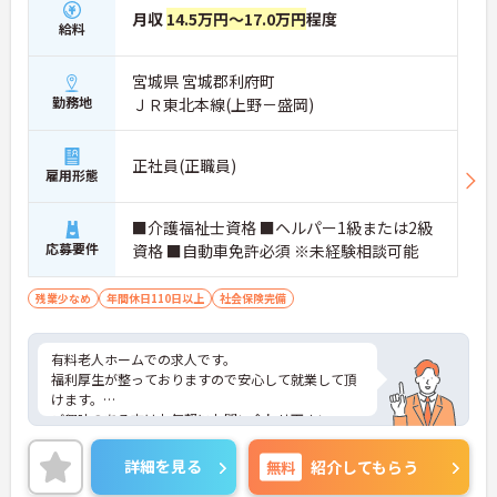
月収
14.5万円～17.0万円
程度
給料
宮城県 宮城郡利府町
勤務地
ＪＲ東北本線(上野－盛岡)
正社員(正職員)
雇用形態
■介護福祉士資格 ■ヘルパー1級または2級
応募要件
資格 ■自動車免許必須 ※未経験相談可能
残業少なめ
年間休日110日以上
社会保険完備
有料老人ホームでの求人です。
福利厚生が整っておりますので安心して就業して頂
けます。
ご興味のある方はお気軽にお問い合わせ下さい。
詳細を見る
無料
紹介してもらう