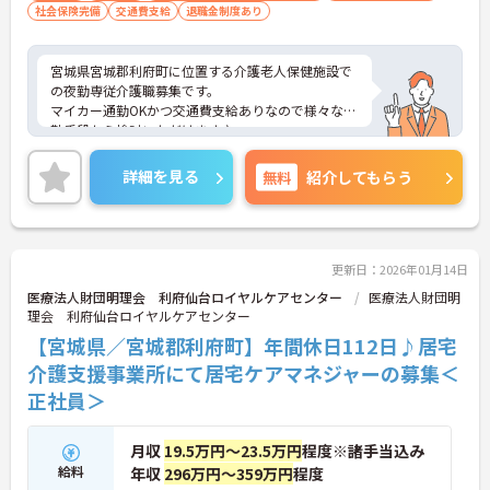
社会保険完備
交通費支給
退職金制度あり
宮城県宮城郡利府町に位置する介護老人保健施設で
の夜勤専従介護職募集です。
マイカー通勤OKかつ交通費支給ありなので様々な通
勤手段から検討いただけます♪
ご興味のある方はご面接のポイントお伝えしますの
でご気軽にお問合せください。
詳細を見る
無料
紹介してもらう
更新日：2026年01月14日
医療法人財団明理会 利府仙台ロイヤルケアセンター
医療法人財団明
理会 利府仙台ロイヤルケアセンター
【宮城県／宮城郡利府町】年間休日112日♪居宅
介護支援事業所にて居宅ケアマネジャーの募集＜
正社員＞
月収
19.5万円～23.5万円
程度※諸手当込み
給料
年収
296万円～359万円
程度