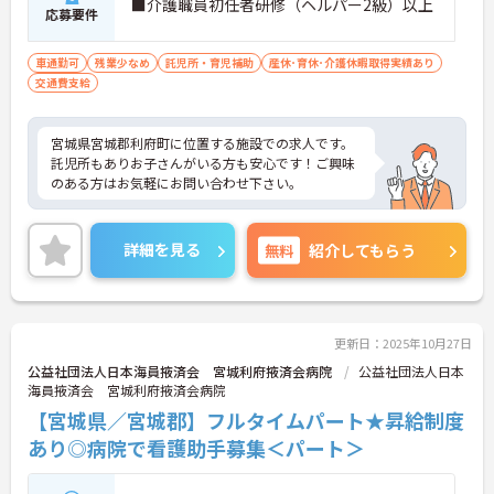
■介護職員初任者研修（ヘルパー2級）以上
応募要件
車通勤可
残業少なめ
託児所・育児補助
産休･育休･介護休暇取得実績あり
交通費支給
宮城県宮城郡利府町に位置する施設での求人です。
託児所もありお子さんがいる方も安心です！ご興味
のある方はお気軽にお問い合わせ下さい。
詳細を見る
無料
紹介してもらう
更新日：2025年10月27日
公益社団法人日本海員掖済会 宮城利府掖済会病院
公益社団法人日本
海員掖済会 宮城利府掖済会病院
【宮城県／宮城郡】フルタイムパート★昇給制度
あり◎病院で看護助手募集＜パート＞