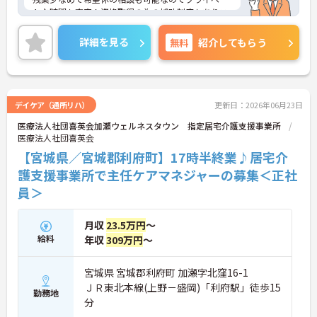
トな時間も充実！資格取得の為の補助制度もありス
キルアップを目指せる環境です！
ご興味ある方には、面接のポイントなど、さらに詳
詳細を見る
無料
紹介してもらう
細をお話致しますのでお気軽にご相談ください。
デイケア（通所リハ）
更新日：2026年06月23日
医療法人社団喜英会加瀬ウェルネスタウン 指定居宅介護支援事業所
医療法人社団喜英会
【宮城県／宮城郡利府町】17時半終業♪居宅介
護支援事業所で主任ケアマネジャーの募集＜正社
員＞
月収
23.5万円
～
給料
年収
309万円
～
宮城県 宮城郡利府町 加瀬字北窪16-1
ＪＲ東北本線(上野－盛岡)「利府駅」徒歩15
勤務地
分