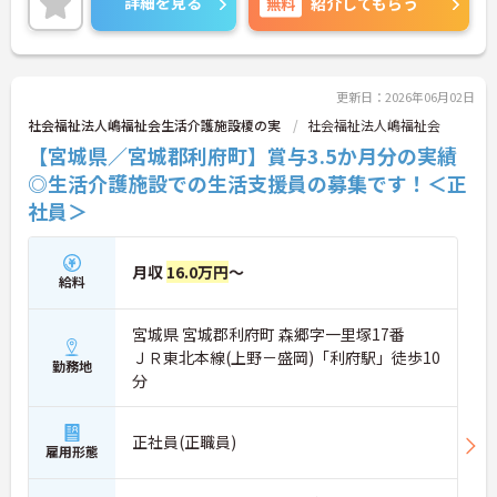
詳細を見る
無料
紹介してもらう
ご興味ある方には、面接対策ポイントなど、さらに
詳細をお話しいたしますのでお気軽にご相談くださ
い。
更新日：2026年06月02日
社会福祉法人嶋福祉会生活介護施設榎の実
社会福祉法人嶋福祉会
【宮城県／宮城郡利府町】賞与3.5か月分の実績
◎生活介護施設での生活支援員の募集です！＜正
社員＞
月収
16.0万円
～
給料
宮城県 宮城郡利府町 森郷字一里塚17番
ＪＲ東北本線(上野－盛岡)「利府駅」徒歩10
勤務地
分
正社員(正職員)
雇用形態