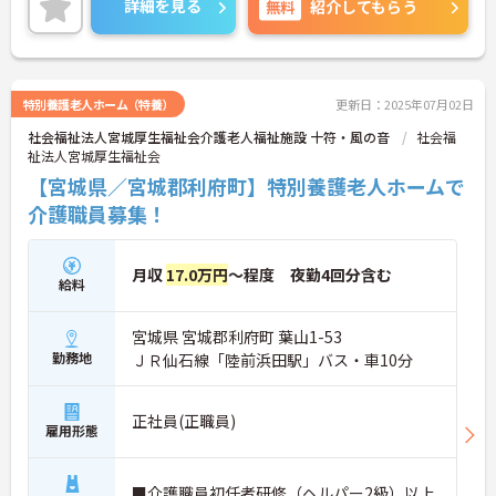
詳細を見る
無料
紹介してもらう
い！
特別養護老人ホーム（特養）
更新日：2025年07月02日
社会福祉法人宮城厚生福祉会介護老人福祉施設 十符・風の音
社会福
祉法人宮城厚生福祉会
【宮城県／宮城郡利府町】特別養護老人ホームで
介護職員募集！
月収
17.0万円
～程度 夜勤4回分含む
給料
宮城県 宮城郡利府町 葉山1-53
勤務地
ＪＲ仙石線「陸前浜田駅」バス・車10分
正社員(正職員)
雇用形態
■介護職員初任者研修（ヘルパー2級）以上