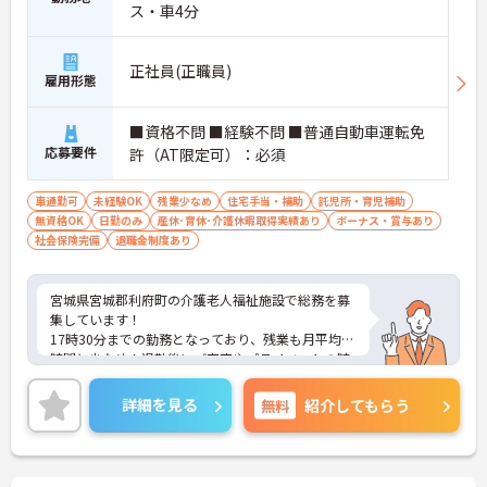
ス・車4分
正社員(正職員)
雇用形態
■資格不問 ■経験不問 ■普通自動車運転免
応募要件
許（AT限定可）：必須
車通勤可
未経験OK
残業少なめ
住宅手当・補助
託児所・育児補助
無資格OK
日勤のみ
産休･育休･介護休暇取得実績あり
ボーナス・賞与あり
社会保険完備
退職金制度あり
宮城県宮城郡利府町の介護老人福祉施設で総務を募
集しています！
17時30分までの勤務となっており、残業も月平均5
時間と少なめ！退勤後にご家庭やプライベートの時
間も大切にできる働き方です◎託児所の利用が可能
となっており、子育て中の方も安心して働ける環境
詳細を見る
無料
紹介してもらう
となっております♪マイカー通勤可！職員駐車場も
完備されております！
ご興味のある方は、面接のポイントをお伝えします
のでご連絡ください！