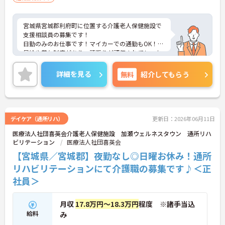
宮城県宮城郡利府町に位置する介護老人保健施設で
支援相談員の募集です！
日勤のみのお仕事です！マイカーでの通勤もOK！
昇給や賞与制度があり、頑張りが評価されてしっか
りと還元されます。利用可能な託児施設もあり、小
さなお子さんがいる方でも安心して働くことができ
詳細を見る
無料
紹介してもらう
る環境です！しっかりとしたフォロー体制で、経験
に関わらず安心してスタートできます。
こちらの求人にご興味がございましたら面接のポイ
ントもお伝えしますので是非ご応募お待ちしており
ます。
デイケア（通所リハ）
更新日：2026年06月11日
医療法人社団喜英会介護老人保健施設 加瀬ウェルネスタウン 通所リハ
ビリテーション
医療法人社団喜英会
【宮城県／宮城郡】夜勤なし◎日曜お休み！通所
リハビリテーションにて介護職の募集です♪＜正
社員＞
月収
17.8万円～18.3万円
程度 ※諸手当込
給料
み