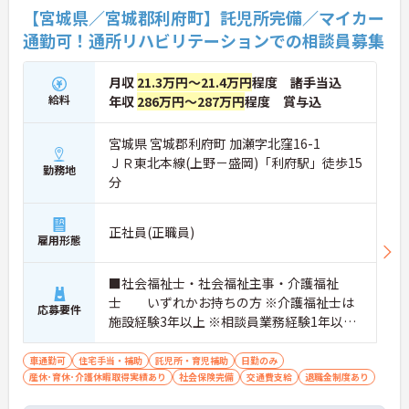
【宮城県／宮城郡利府町】託児所完備／マイカー
通勤可！通所リハビリテーションでの相談員募集
月収
21.3万円～21.4万円
程度 諸手当込
給料
年収
286万円～287万円
程度 賞与込
宮城県 宮城郡利府町 加瀬字北窪16-1
ＪＲ東北本線(上野－盛岡)「利府駅」徒歩15
勤務地
分
正社員(正職員)
雇用形態
■社会福祉士・社会福祉主事・介護福祉
士 いずれかお持ちの方 ※介護福祉士は
応募要件
施設経験3年以上 ※相談員業務経験1年以上
（社会福祉士・社会福祉主事は経験不問）
車通勤可
住宅手当・補助
託児所・育児補助
日勤のみ
産休･育休･介護休暇取得実績あり
社会保険完備
交通費支給
退職金制度あり