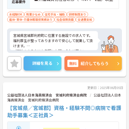
応募要件
未経験OK
残業少なめ
住宅手当・補助
研修制度あり
産休･育休･介護休暇取得実績あり
社会保険完備
交通費支給
宮城県宮城郡利府町に位置する施設での求人です。
福利厚生が整っておりますので安心して就業して頂
けます。
ご興味のある方はお気軽にお問い合わせ下さい。
詳細を見る
無料
紹介してもらう
更新日：2025年06月05日
公益社団法人日本海員掖済会 宮城利府掖済会病院
公益社団法人日本
海員掖済会 宮城利府掖済会病院
【宮城県／宮城郡】資格・経験不問◎病院で看護
助手募集＜正社員＞