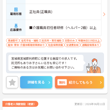
正社員(正職員)
雇用形態
■介護職員初任者研修（ヘルパー2級）以上
応募要件
車通勤可
住宅手当・補助
託児所・育児補助
日勤のみ
年間休日110日以上
産休･育休･介護休暇取得実績あり
社会保険完備
交通費支給
退職金制度あり
宮城県宮城郡利府町に位置する施設での求人です。
託児所もありお子さんいる方も安心です！
ご興味のある方はお気軽にお問い合わせ下さい。
詳細を見る
無料
紹介してもらう
介護老人保健施設（老健）
更新日：2026年06月11日