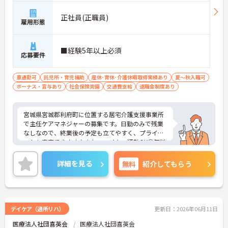
正社員(正職員)
雇用形態
■経験5年以上必須
応募要件
車通勤可
託児所・育児補助
産休･育休･介護休暇取得実績あり
夏～秋入職可
ボーナス・賞与あり
社会保険完備
交通費支給
退職金制度あり
宮城県宮城郡利府町に位置する居宅介護支援事業所
で主任ケアマネジャーの募集です。日勤のみで残業
なしなので、終業後の予定も立てやすく、プライベ
ートも充実できます♪また、マイカー通勤OK◎無料
駐車場完備で便利です！ご興味のある方はご面接の
ポイントお伝えしますのでご気軽にお問い合わせく
詳細を見る
無料
紹介してもらう
ださい。
デイケア（通所リハ）
更新日：2026年06月11日
医療法人社団喜英会
医療法人社団喜英会