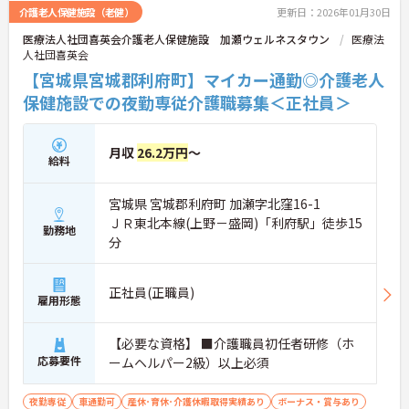
介護老人保健施設（老健）
更新日：2026年01月30日
医療法人社団喜英会介護老人保健施設 加瀬ウェルネスタウン
医療法
人社団喜英会
【宮城県宮城郡利府町】マイカー通勤◎介護老人
保健施設での夜勤専従介護職募集＜正社員＞
月収
26.2万円
～
給料
宮城県 宮城郡利府町 加瀬字北窪16-1
ＪＲ東北本線(上野－盛岡)「利府駅」徒歩15
勤務地
分
正社員(正職員)
雇用形態
【必要な資格】 ■介護職員初任者研修（ホ
応募要件
ームヘルパー2級）以上必須
夜勤専従
車通勤可
産休･育休･介護休暇取得実績あり
ボーナス・賞与あり