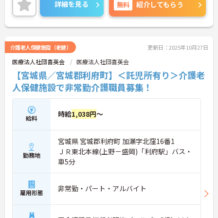
ご興味をお持ちの方はお気軽にお問い合わせくださ
詳細を見る
無料
紹介してもらう
い。
介護老人保健施設（老健）
更新日：2025年10月27日
医療法人社団喜英会
医療法人社団喜英会
【宮城県／宮城郡利府町】＜託児所有り＞介護老
人保健施設で非常勤介護職員募集！
時給
1,038円
～
給料
宮城県 宮城郡利府町 加瀬字北窪16番1
ＪＲ東北本線(上野－盛岡)「利府駅」バス・
勤務地
車5分
非常勤・パート・アルバイト
雇用形態