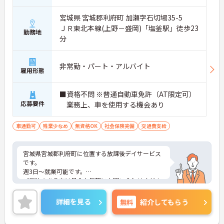
宮城県 宮城郡利府町 加瀬字石切場35-5
ＪＲ東北本線(上野－盛岡)「塩釜駅」徒歩23
勤務地
分
非常勤・パート・アルバイト
雇用形態
■資格不問 ※普通自動車免許（AT限定可）
応募要件
業務上、車を使用する機会あり
車通勤可
残業少なめ
無資格OK
社会保険完備
交通費支給
宮城県宮城郡利府町に位置する放課後デイサービス
です。
週3日～就業可能です。
ご興味のある方は是非お気軽にお問い合わせくださ
い。
詳細を見る
無料
紹介してもらう