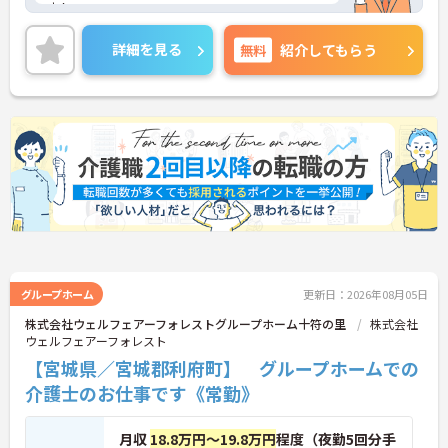
す！
ご興味ある方には、面接のポイントなど、さらに詳
細をお話致しますのでお気軽にご相談ください。
詳細を見る
無料
紹介してもらう
グループホーム
更新日：2026年08月05日
株式会社ウェルフェアーフォレストグループホーム十符の里
株式会社
ウェルフェアーフォレスト
【宮城県／宮城郡利府町】 グループホームでの
介護士のお仕事です《常勤》
月収
18.8万円～19.8万円
程度（夜勤5回分手