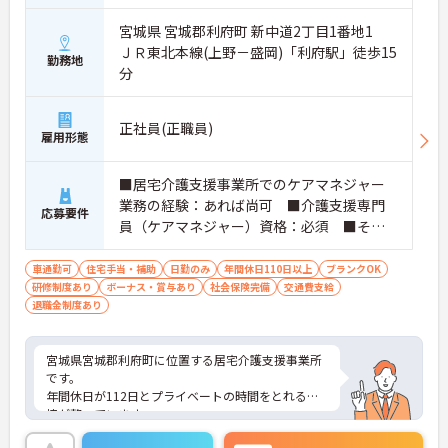
宮城県 宮城郡利府町 新中道2丁目1番地1
ＪＲ東北本線(上野－盛岡)「利府駅」徒歩15
勤務地
分
正社員(正職員)
雇用形態
■居宅介護支援事業所でのケアマネジャー
業務の経験：あれば尚可 ■介護支援専門
応募要件
員（ケアマネジャー）資格：必須 ■その
他の福祉・介護関係資格：あれば尚可 ■
主任介護支援専門員資格：あれば尚可 ■
車通勤可
住宅手当・補助
日勤のみ
年間休日110日以上
ブランクOK
研修制度あり
ボーナス・賞与あり
普通自動車運転免許（AT限定可）：必須
社会保険完備
交通費支給
退職金制度あり
■ブランク可
宮城県宮城郡利府町に位置する居宅介護支援事業所
です。
年間休日が112日とプライベートの時間をとれる環
境が整っています。
未経験の方やブランクのある方もご応募可能です！