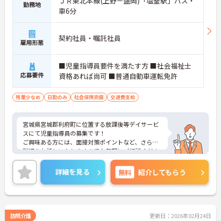
ＪＲ東北本線(上野－盛岡)「塩釜駅」バス・
勤務地
車6分
契約社員・嘱託社員
雇用形態
■児童指導員要件を満たす方 ■社会福祉士
応募要件
資格あれば尚可 ■普通自動車運転免許
残業少なめ
日勤のみ
社会保険完備
交通費支給
宮城県宮城郡利府町に位置する放課後等デイサービ
スにて児童指導員の募集です！
ご興味ある方には、面接対策ポイントなど、さらに
詳細をお話しいたしますのでお気軽にご相談くださ
い！
詳細を見る
無料
紹介してもらう
訪問介護
更新日：2026年02月24日