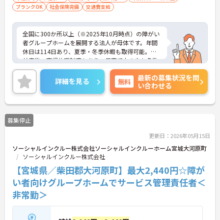
ブランクOK
社会保険完備
交通費支給
全国に300か所以上（※2025年10月時点）の障がい
者グループホームを展開する法人が母体です。年間
休日は114日あり、夏季・冬季休暇も取得可能。産
前産後・育児休暇制度もあり、子育て中の方も多数
活躍中で、ワークライフバランスを大切にしながら
最新の募集状況を問
働ける環境が整っています。研修制度や外部勉強会
詳細を見る
無料
い合わせる
の受講支援もあり、スキルアップもしっかりサポー
ト。将来的には管理者やエリアマネージャーへのキ
ャリアアップも目指せます。20代から60代まで幅広
い年代のスタッフが活躍しており、和やかな雰囲気
募集停止
の職場です。介護経験を活かしたい方、福祉の資格
をお持ちの方、安定した法人でキャリアを築きたい
更新日：2026年05月15日
方におすすめです。
ソーシャルインクルー株式会社ソーシャルインクルーホーム宮城大河原町
ソーシャルインクルー株式会社
★おすすめPOINT★
・生活支援員からスタートし、サービス管理責任者
【宮城県／柴田郡大河原町】最大2,440円☆障が
やエリアマネージャーへと続く明確なステップアッ
い者向けグループホームでサービス管理責任者＜
プの道筋が用意されています。急成長中の企業であ
非常勤＞
るためポストも豊富にあり、専門性を高めながらマ
ネジメント職への挑戦も視野に入れていただけま
す。
・年間休日114日、残業月平均10時間程度という就