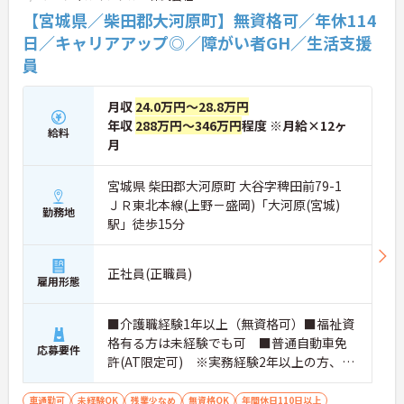
お気軽にお問い合わせください。
【宮城県／柴田郡大河原町】無資格可／年休114
日／キャリアアップ◎／障がい者GH／生活支援
員
月収
24.0万円～28.8万円
年収
288万円～346万円
程度 ※月給×12ヶ
給料
月
宮城県 柴田郡大河原町 大谷字稗田前79-1
ＪＲ東北本線(上野－盛岡)「大河原(宮城)
勤務地
駅」徒歩15分
正社員(正職員)
雇用形態
■介護職経験1年以上（無資格可）■福祉資
格有る方は未経験でも可 ■普通自動車免
応募要件
許(AT限定可) ※実務経験2年以上の方、障
がい者福祉に関する経験をお持ちの方大歓
迎
車通勤可
未経験OK
残業少なめ
無資格OK
年間休日110日以上