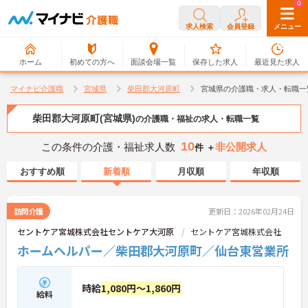
0
0
求人検索
会員登録
メニュー
ホーム
初めての方へ
面談会場一覧
保存した求人
最近見た求人
マイナビ介護職
宮城県
柴田郡大河原町
宮城県の介護職・求人・転職一
柴田郡大河原町(宮城県)
の介護職・福祉の求人・転職一覧
10
この条件の介護・福祉求人数
非公開求人
件 ＋
おすすめ順
新着順
月収順
年収順
訪問介護
更新日：2026年02月24日
セントケア宮城株式会社セントケア大河原
セントケア宮城株式会社
ホームヘルパー／柴田郡大河原町／仙台東営業所
時給
1,080円～1,860円
給料