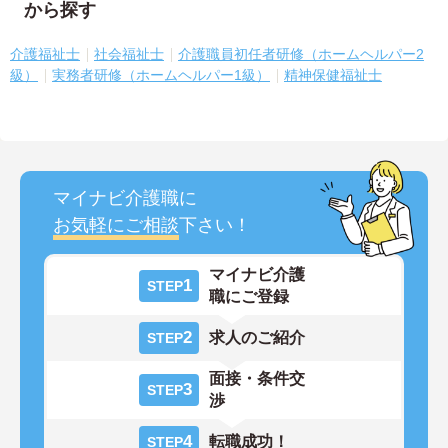
から探す
介護福祉士
社会福祉士
介護職員初任者研修（ホームヘルパー2
級）
実務者研修（ホームヘルパー1級）
精神保健福祉士
マイナビ介護職に
お気軽にご相談
下さい！
マイナビ介護
1
STEP
職にご登録
2
求人のご紹介
STEP
面接・条件交
3
STEP
渉
4
転職成功！
STEP