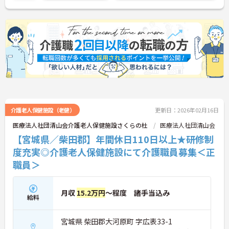
介護老人保健施設（老健）
更新日：2026年02月16日
医療法人社団清山会介護老人保健施設さくらの杜
医療法人社団清山会
【宮城県／柴田郡】年間休日110日以上★研修制
度充実◎介護老人保健施設にて介護職員募集＜正
職員＞
月収
15.2万円
～程度 諸手当込み
給料
宮城県 柴田郡大河原町 字広表33-1