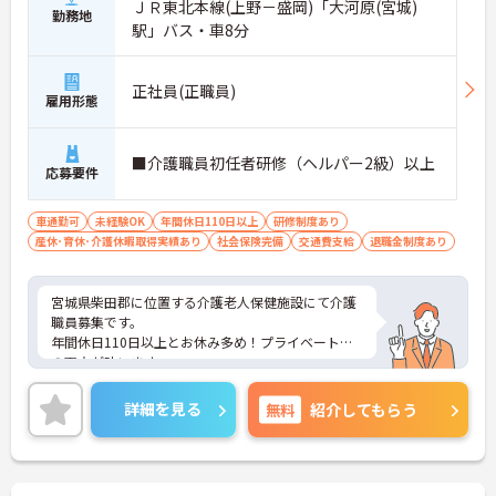
ＪＲ東北本線(上野－盛岡)「大河原(宮城)
勤務地
駅」バス・車8分
正社員(正職員)
雇用形態
■介護職員初任者研修（ヘルパー2級）以上
応募要件
車通勤可
未経験OK
年間休日110日以上
研修制度あり
産休･育休･介護休暇取得実績あり
社会保険完備
交通費支給
退職金制度あり
宮城県柴田郡に位置する介護老人保健施設にて介護
職員募集です。
年間休日110日以上とお休み多め！プライベートと
の両立が叶います。
ご興味ある方には、面接対策ポイントなど、さらに
詳細をお話しいたしますのでお気軽にご相談くださ
詳細を見る
無料
紹介してもらう
い！