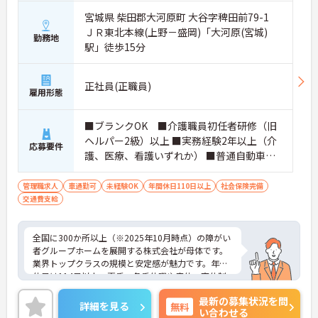
宮城県 柴田郡大河原町 大谷字稗田前79-1
ＪＲ東北本線(上野－盛岡)「大河原(宮城)
勤務地
駅」徒歩15分
正社員(正職員)
雇用形態
■ブランクOK ■介護職員初任者研修（旧
ヘルパー2級）以上 ■実務経験2年以上（介
応募要件
護、医療、看護いずれか） ■普通自動車運
転免許(AT限定可) ※管理業務に就かれて
いた方歓迎
管理職求人
車通勤可
未経験OK
年間休日110日以上
社会保険完備
交通費支給
全国に300か所以上（※2025年10月時点）の障がい
者グループホームを展開する株式会社が母体です。
業界トップクラスの規模と安定感が魅力です。年間
休日は114日以上、夏季・冬季休暇や産休・育休制
度もしっかり整っており、プライベートとの両立も
最新の募集状況を問
可能。これまでのご経験を活かし、新しいキャリア
詳細を見る
無料
い合わせる
を築きたい方、ぜひご応募ください。20代から60代