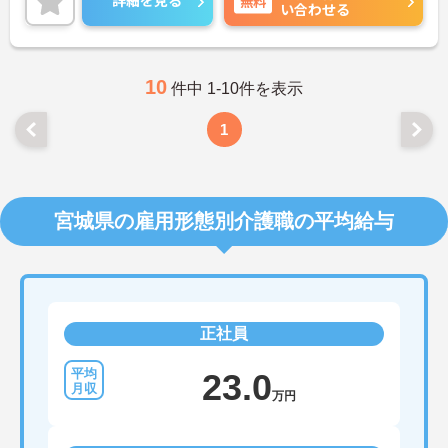
詳細を見る
無料
い合わせる
活躍されているなど、ライフスタイルに合わせた柔
軟な働き方が実現できる環境です。20代から60代ま
で幅広い年代のスタッフが在籍しており、風通しの
良い職場です。キャリアアップを目指す方には、正
社員登用制度も用意されています。資格を活かし、
10
件中 1-10件を表示
ワークライフバランスを大切にしながら長期的にキ
ャリアを築きたい方におすすめです。 ご興味のある
1
方は詳細等をお伝えしますので、お気軽にお問い合
わせください。
宮城県の雇用形態別介護職の平均給与
正社員
23.0
万円