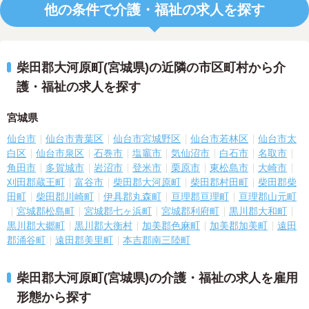
他の条件で介護・福祉の求人を探す
柴田郡大河原町(宮城県)の近隣の市区町村から介
護・福祉の求人を探す
宮城県
仙台市
仙台市青葉区
仙台市宮城野区
仙台市若林区
仙台市太
白区
仙台市泉区
石巻市
塩竈市
気仙沼市
白石市
名取市
角田市
多賀城市
岩沼市
登米市
栗原市
東松島市
大崎市
刈田郡蔵王町
富谷市
柴田郡大河原町
柴田郡村田町
柴田郡柴
田町
柴田郡川崎町
伊具郡丸森町
亘理郡亘理町
亘理郡山元町
宮城郡松島町
宮城郡七ヶ浜町
宮城郡利府町
黒川郡大和町
黒川郡大郷町
黒川郡大衡村
加美郡色麻町
加美郡加美町
遠田
郡涌谷町
遠田郡美里町
本吉郡南三陸町
柴田郡大河原町(宮城県)の介護・福祉の求人を雇用
形態から探す