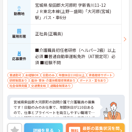
宮城県 柴田郡大河原町 字新青川11-12
ＪＲ東北本線(上野－盛岡)「大河原(宮城)
勤務地
駅」バス・車6分
正社員(正職員)
雇用形態
■介護職員初任者研修（ヘルパー2級）以上
必須 ■普通自動車運転免許（AT限定可）必
応募要件
須 ■経験不問
車通勤可
未経験OK
日勤のみ
年間休日110日以上
資格取得サポート
研修制度あり
産休･育休･介護休暇取得実績あり
ボーナス・賞与あり
社会保険完備
交通費支給
退職金制度あり
宮城県柴田郡大河原町の訪問介護で介護職員の募集
です！日勤のみのお仕事で、年間休日が110日ある
ので、仕事とプライベートを両立しやすい職場です
♪また時間外労働もないため、終業後の予定が立て
やすいのもうれしいポイント◎ご興味のある方は、
最新の募集状況を問
面接ポイントをお伝えしますので、お気軽にご連絡
詳細を見る
無料