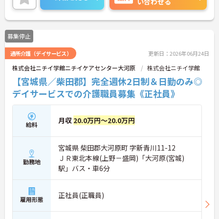
い合わせる
ください。
募集停止
通所介護（デイサービス）
更新日：2026年06月24日
株式会社ニチイ学館ニチイケアセンター大河原
株式会社ニチイ学館
【宮城県／柴田郡】完全週休2日制＆日勤のみ◎
デイサービスでの介護職員募集《正社員》
月収
20.0万円～20.0万円
給料
宮城県 柴田郡大河原町 字新青川11-12
ＪＲ東北本線(上野－盛岡)「大河原(宮城)
勤務地
駅」バス・車6分
正社員(正職員)
雇用形態