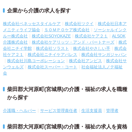
企業から介護の求人を探す
株式会社ベネッセスタイルケア
株式会社ツクイ
株式会社日本ア
メニティライフ協会
ＳＯＭＰＯケア株式会社
ソーシャルインク
ルー株式会社
株式会社SOYOKAZE
株式会社ケア２１
ALSOK
介護株式会社
株式会社ケアリッツ・アンド・パートナーズ
株式
会社ニチイ学館
株式会社ソラスト
株式会社やさしい手
株式会
社ケア２１
株式会社ニチイケアパレス
株式会社サンガジャパン
株式会社川島コーポレーション
株式会社アンビス
株式会社サ
ンウェルズ
株式会社スーパー・コート
社会福祉法人ノテ福祉
会
柴田郡大河原町(宮城県)の介護・福祉の求人を職種
から探す
介護職・ヘルパー
サービス管理責任者
生活支援員
管理者
柴田郡大河原町(宮城県)の介護・福祉の求人を資格