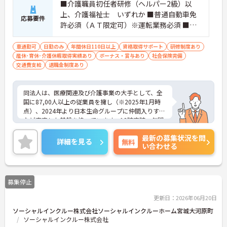
■介護職員初任者研修（ヘルパー2級）以
上、介護福祉士 いずれか ■普通自動車免
応募要件
許必須（ＡＴ限定可）※運転業務必須 ■経
験不問
車通勤可
日勤のみ
年間休日110日以上
資格取得サポート
研修制度あり
産休･育休･介護休暇取得実績あり
ボーナス・賞与あり
社会保険完備
交通費支給
退職金制度あり
同法人は、医療関連及び介護事業の大手として、全
国に87,00人以上の従業員を擁し（※2025年1月時
点）、2024年より日本生命グループに仲間入りする
など安定した基盤を持っています。18時定時、年間
休日は110日で、完全週休二日制を採用しており、
最新の募集状況を問
プライベートも充実させながら働ける環境です。育
詳細を見る
無料
い合わせる
児休業や介護休業の取得実績もあり、ライフステー
ジが変化しても長く安心してお勤めいただけます。
地域に貢献しながら、あなたのスキルを活かして新
たなキャリアを築いてみませんか？ご興味のある方
募集停止
には、面接対策ポイントなど、さらに詳細をお話し
しますのでお気軽にご相談ください！
更新日：2026年06月20日
ソーシャルインクルー株式会社ソーシャルインクルーホーム宮城大河原町
ソーシャルインクルー株式会社