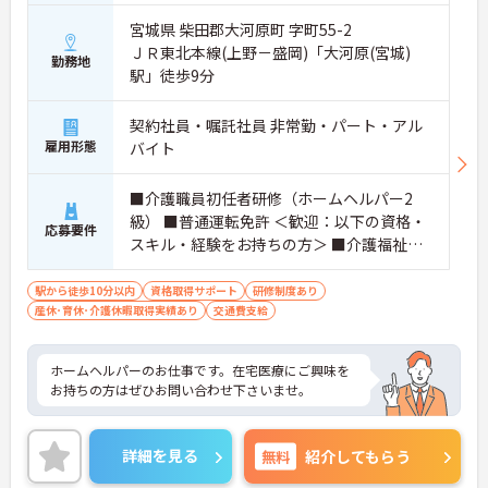
宮城県 柴田郡大河原町 字町55-2
ＪＲ東北本線(上野－盛岡)「大河原(宮城)
勤務地
駅」徒歩9分
契約社員・嘱託社員 非常勤・パート・アル
雇用形態
バイト
■介護職員初任者研修（ホームヘルパー2
級） ■普通運転免許 ＜歓迎：以下の資格・
応募要件
スキル・経験をお持ちの方＞ ■介護福祉士
■介護職員実務者研修（ホームヘルパー1
級・介護職員基礎研修）
駅から徒歩10分以内
資格取得サポート
研修制度あり
産休･育休･介護休暇取得実績あり
交通費支給
ホームヘルパーのお仕事です。在宅医療にご興味を
お持ちの方はぜひお問い合わせ下さいませ。
詳細を見る
無料
紹介してもらう