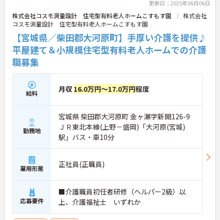
更新日：2025年06月06日
株式会社コスモ測量設計 住宅型有料老人ホームこすもす園
株式会社
コスモ測量設計 住宅型有料老人ホームこすもす園
【宮城県／柴田郡大河原町】手厚い介護を提供♪
平屋建て＆小規模住宅型有料老人ホームでの介護
職募集
月収
16.0万円～17.0万円
程度
給料
宮城県 柴田郡大河原町 金ヶ瀬字新開126-9
ＪＲ東北本線(上野－盛岡)「大河原(宮城)
勤務地
駅」バス・車10分
正社員(正職員)
雇用形態
■介護職員初任者研修（ヘルパー2級）以
応募要件
上、介護福祉士 いずれか