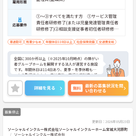
雇用形態
①～③すべてを満たす方 ①サービス管理
責任者研修修了(または児童発達管理責任者
応募要件
研修修了)②相談支援従事者初任者研修修了
(または相談支援従事者実務者研修修了)③普
通自動車運転免許(AT限定可)
車通勤可
残業少なめ
年間休日110日以上
社会保険完備
交通費支給
全国に300か所以上（※2025年10月時点）の障がい
者グループホームを展開すする法人が運営する施設
です。年間休日は114日あり、夏季・冬季休暇もし
っかり取得できます。産前産後・育児休暇制度の活
用実績も豊富で、子育て中の方も多数活躍してお
最新の募集状況を問
り、ライフステージに変化があっても安心して長く
詳細を見る
無料
い合わせる
働ける環境です。職場では20代から60代まで幅広い
年代のスタッフがそれぞれの経験を活かして活躍し
ています。一般社員研修や外部勉強会受講支援な
ど、スキルアップを支える制度が整っているため安
募集停止
心です。また、請求・申請業務は本社専門部署が一
括対応するため、利用者さまへの支援に集中できま
更新日：2026年05月23日
す。キャリアアップを目指したい方、プライベート
ソーシャルインクルー株式会社ソーシャルインクルーホーム宮城大河原町
と両立しながら専門性を高めたい方におすすめで
ソーシャルインクルー株式会社
す。ご興味のある方は詳細等をお伝えしますので、