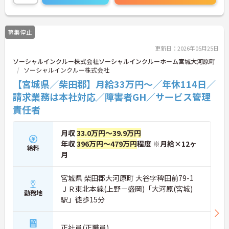
まで、幅広い年代の方が活躍できる職場です。ご興
味のある方は詳細等をお伝えしますので、お気軽に
お問い合わせください。
募集停止
更新日：2026年05月25日
ソーシャルインクルー株式会社ソーシャルインクルーホーム宮城大河原町
ソーシャルインクルー株式会社
【宮城県／柴田郡】月給33万円～／年休114日／
請求業務は本社対応／障害者GH／サービス管理
責任者
月収
33.0万円～39.9万円
年収
396万円～479万円
程度 ※月給×12ヶ
給料
月
宮城県 柴田郡大河原町 大谷字稗田前79-1
ＪＲ東北本線(上野－盛岡)「大河原(宮城)
勤務地
駅」徒歩15分
正社員(正職員)