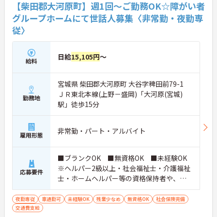
【柴田郡大河原町】週1回～ご勤務OK☆障がい者
グループホームにて世話人募集〈非常勤・夜勤専
従〉
日給
15,105円
～
給料
宮城県 柴田郡大河原町 大谷字稗田前79-1
ＪＲ東北本線(上野－盛岡)「大河原(宮城)
勤務地
駅」徒歩15分
非常勤・パート・アルバイト
雇用形態
■ブランクOK ■無資格OK ■未経験OK
※ヘルパー2級以上・社会福祉士・介護福祉
応募要件
士・ホームヘルパー等の資格保持者や、福
祉系業務経験者、障害者支援施設経験者、
生活支援員、障害者支援員、就労支援員、
夜勤専従
車通勤可
未経験OK
残業少なめ
無資格OK
社会保険完備
交通費支給
生活相談員等の経験歓迎