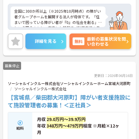
全国に300か所以上（※2025年10月時点）の障がい
者グループホームを展開する法人が母体です。「住
まいで困っている障がい者が『0』の社会を創る」
という理念のもと、安定した基盤でご利用者様の自
立を支援しています。週1日からの勤務が可能で、W
最新の募集状況を問
ワークや扶養内での勤務も歓迎しており、ご自身の
詳細を見る
無料
い合わせる
ペースで働けます。20代から60代まで幅広い世代が
活躍中で、未経験や無資格の方でも安心してスター
トできるよう、先輩スタッフが丁寧にサポートしま
す。昇給の機会は年2回あり、頑張りが評価される環
募集停止
境です。正社員登用制度や産休・育休制度も整って
いるため、ライフステージに合わせて長く働き続け
更新日：2026年06月16日
られます。介護に挑戦したい方や、空いた時間を有
ソーシャルインクルー株式会社ソーシャルインクルーホーム宮城大河原町
効活用したい方におすすめです。ご興味のある方は
ソーシャルインクルー株式会社
詳細等をお伝えしますので、お気軽にお問い合わせ
ください。
【宮城県／柴田郡大河原町】障がい者支援施設に
て施設管理者の募集！＜正社員＞
月収
29.0万円～39.9万円
年収
348万円～479万円
程度 ※月給×12ヶ
給料
月