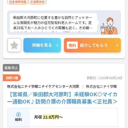
社会保険完備
交通費支給
柴田郡大河原町に位置する豊かな自然とアットホー
ムな雰囲気が魅力の住宅型有料老人ホームです。定
員28名でお一人おひとりとの距離も近く、きめ細や
かなサポートもしやすいです。ご興味のある方に
は、面接対策ポイントなど、さらに詳細をお話しい
たしますのでお気軽にご相談ください！
詳細を見る
無料
紹介してもらう
募集停止
訪問介護
更新日：2026年06月24日
株式会社ニチイ学館ニチイケアセンター大河原
株式会社ニチイ学館
【宮城県／柴田郡大河原町】未経験OK◎マイカ
ー通勤OK♪訪問介護の介護職員募集＜正社員＞
月収
22.8万円
～
給料