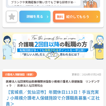
ブランクや実務経験が無い方でも丁寧な研修がある
ので安心して就業することができます！
またUターン・Iターンの希望者も歓迎しておりま
す。
詳細を見る
無料
紹介してもらう
ご興味ある方には、面接対策ポイントなど、さらに
詳細をお話しいたしますのでお気軽にご相談くださ
い！
介護老人保健施設（老健）
更新日：2026年07月24日
医療法人社団晃和会医療機関併設型小規模介護老人保健施設 リンデンヴ
ィラ
医療法人社団晃和会
【宮城県／気仙沼市】年間休日113日！手当充実
♪小規模介護老人保健施設で介護職員募集＜正社
員＞