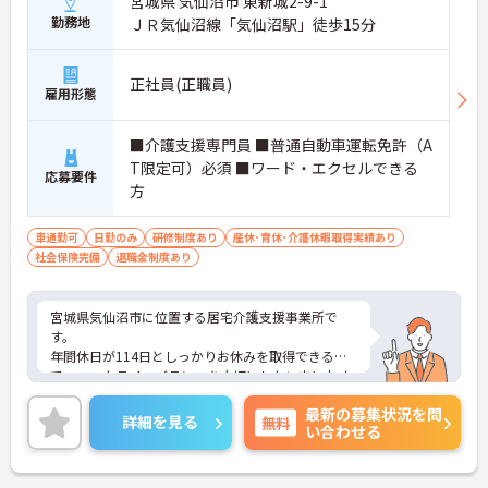
宮城県 気仙沼市 東新城2-9-1
勤務地
ＪＲ気仙沼線「気仙沼駅」徒歩15分
正社員(正職員)
雇用形態
■介護支援専門員 ■普通自動車運転免許（A
T限定可）必須 ■ワード・エクセルできる
応募要件
方
車通勤可
日勤のみ
研修制度あり
産休･育休･介護休暇取得実績あり
社会保険完備
退職金制度あり
宮城県気仙沼市に位置する居宅介護支援事業所で
す。
年間休日が114日としっかりお休みを取得できるの
で、ワークライフバランスを大切にしたい方におす
すめです。
最新の募集状況を問
昇給や賞与制度があり頑張りが評価されてしっかり
詳細を見る
無料
い合わせる
と職員に還元されます。
ご興味のある方には、面接対策ポイントなど、さら
に詳細をお話しいたしますのでお気軽にご相談くだ