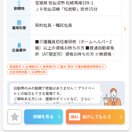
宮城県 気仙沼市 松崎馬場109-1
勤務地
ＪＲ気仙沼線「松岩駅」徒歩15分
契約社員・嘱託社員
雇用形態
■介護職員初任者研修（ホームヘルパー2
級）以上の資格お持ちの方 ■普通自動車免
応募要件
許（AT限定可）資格お持ちの方 ※無資格
者、未経験者応相談
車通勤可
未経験OK
無資格OK
産休･育休･介護休暇取得実績あり
社会保険完備
交通費支給
日勤帯のみの勤務で夜勤はありません！プライベー
トとの両立もできる環境です。
ご興味ある方には、面接のポイントなど、さらに詳
細をお話致しますのでお気軽にご相談ください。
詳細を見る
無料
紹介してもらう