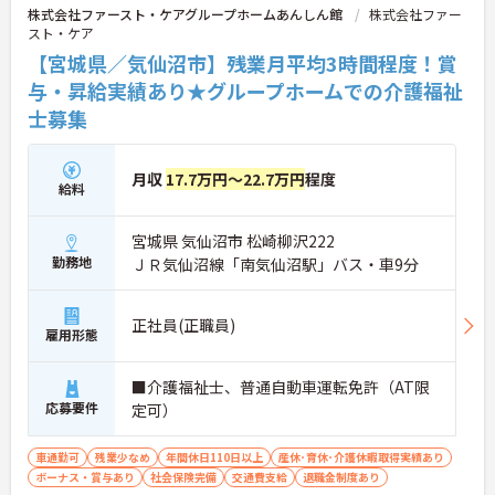
株式会社ファースト・ケアグループホームあんしん館
株式会社ファー
スト・ケア
【宮城県／気仙沼市】残業月平均3時間程度！賞
与・昇給実績あり★グループホームでの介護福祉
士募集
月収
17.7万円～22.7万円
程度
給料
宮城県 気仙沼市 松崎柳沢222
勤務地
ＪＲ気仙沼線「南気仙沼駅」バス・車9分
正社員(正職員)
雇用形態
■介護福祉士、普通自動車運転免許（AT限
応募要件
定可）
車通勤可
残業少なめ
年間休日110日以上
産休･育休･介護休暇取得実績あり
ボーナス・賞与あり
社会保険完備
交通費支給
退職金制度あり