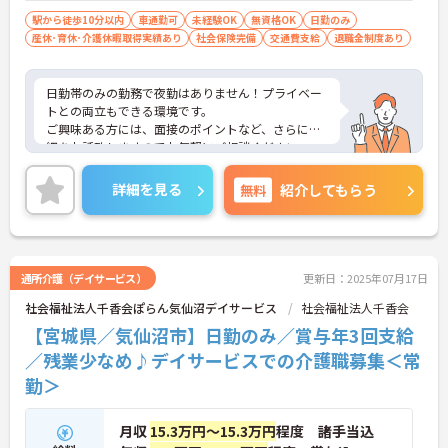
駅から徒歩10分以内
車通勤可
未経験OK
無資格OK
日勤のみ
産休･育休･介護休暇取得実績あり
社会保険完備
交通費支給
退職金制度あり
日勤帯のみの勤務で夜勤はありません！プライベー
トとの両立もできる環境です。
ご興味ある方には、面接のポイントなど、さらに詳
細をお話致しますのでお気軽にご相談ください。
詳細を見る
無料
紹介してもらう
通所介護（デイサービス）
更新日：2025年07月17日
社会福祉法人千香会ぽらん気仙沼デイサービス
社会福祉法人千香会
【宮城県／気仙沼市】日勤のみ／賞与年3回支給
／残業少なめ♪デイサービスでの介護職募集＜常
勤＞
月収
15.3万円～15.3万円
程度 諸手当込