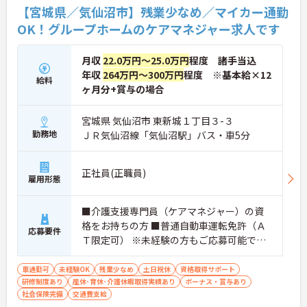
【宮城県／気仙沼市】残業少なめ／マイカー通勤
OK！グループホームのケアマネジャー求人です
月収
22.0万円～25.0万円
程度 諸手当込
年収
264万円～300万円
程度 ※基本給×12
給料
ヶ月分+賞与の場合
宮城県 気仙沼市 東新城１丁目３-３
勤務地
ＪＲ気仙沼線「気仙沼駅」バス・車5分
正社員(正職員)
雇用形態
■介護支援専門員（ケアマネジャー）の資
格をお持ちの方 ■普通自動車運転免許（Ａ
応募要件
Ｔ限定可） ※未経験の方もご応募可能で
す！
車通勤可
未経験OK
残業少なめ
土日祝休
資格取得サポート
研修制度あり
産休･育休･介護休暇取得実績あり
ボーナス・賞与あり
社会保険完備
交通費支給