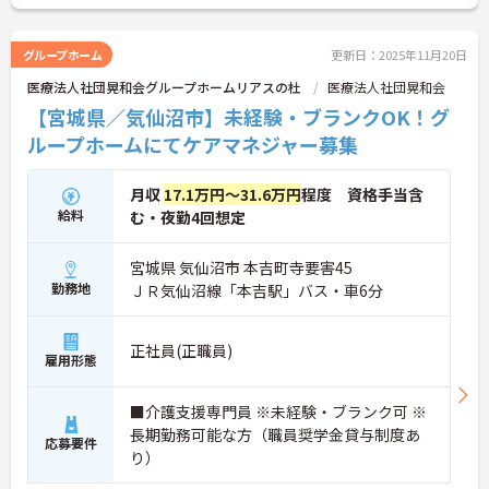
グループホーム
更新日：2025年11月20日
医療法人社団晃和会グループホームリアスの杜
医療法人社団晃和会
【宮城県／気仙沼市】未経験・ブランクOK！グ
ループホームにてケアマネジャー募集
月収
17.1万円～31.6万円
程度 資格手当含
給料
む・夜勤4回想定
宮城県 気仙沼市 本吉町寺要害45
勤務地
ＪＲ気仙沼線「本吉駅」バス・車6分
正社員(正職員)
雇用形態
■介護支援専門員 ※未経験・ブランク可 ※
長期勤務可能な方（職員奨学金貸与制度あ
応募要件
り）