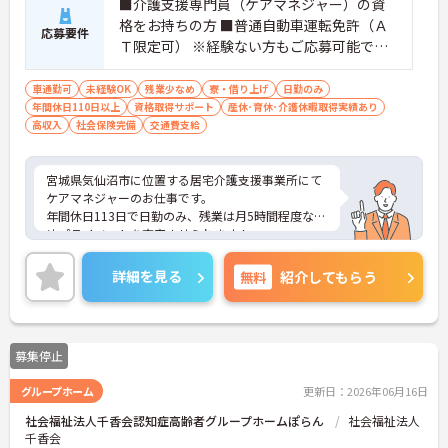
■介護支援専門員（ケアマネジャー）の資
格をお持ちの方 ■普通自動車運転免許（Ａ
応募要件
Ｔ限定可） ※経験ない方もご応募可能で
す！
車通勤可
未経験OK
残業少なめ
寮・借り上げ
日勤のみ
年間休日110日以上
資格取得サポート
産休･育休･介護休暇取得実績あり
高収入
社会保険完備
交通費支給
宮城県気仙沼市に位置する居宅介護支援事業所にて
ケアマネジャーのお仕事です。
年間休日113日で日勤のみ、残業は月5時間程度なた
めプライベートを充実させられます！
入居可能住宅（単身用、世帯用）があるのも、おす
すめのポイントです♪
詳細を見る
無料
紹介してもらう
ご興味のある方には、面接対策ポイントなど、さら
に詳細をお話しいたしますので、お気軽にご相談く
ださい。
募集停止
グループホーム
更新日：2026年06月16日
社会福祉法人千香会認知症高齢者グループホームぽらん
社会福祉法人
千香会