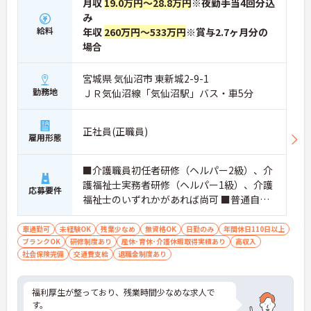
月収
19.0万円～28.8万円
※夜勤手当4回分込
み
給料
年収
260万円～533万円
※賞与2.7ヶ月分の
場合
宮城県 気仙沼市 東新城2-9-1
勤務地
ＪＲ気仙沼線「気仙沼駅」バス・車5分
正社員(正職員)
雇用形態
■介護職員初任者研修（ヘルパー2級）、介
護福祉士実務者研修（ヘルパー1級）、介護
応募要件
福祉士のいずれかがあれば尚可 ■普通自動
車運転免許（AT車限定可） ※未経験相談可
車通勤可
未経験OK
残業少なめ
無資格OK
日勤のみ
年間休日110日以上
ブランクOK
研修制度あり
産休･育休･介護休暇取得実績あり
高収入
社会保険完備
交通費支給
退職金制度あり
福利厚生が整っており、残業時間少なめな求人で
す。