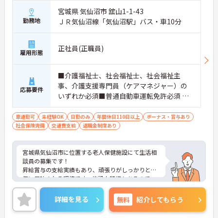
宮城県 気仙沼市 舘山1-1-43
勤務地
ＪＲ気仙沼線「気仙沼駅」バス・車10分
正社員(正職員)
雇用形態
■介護福祉士、社会福祉士、社会福祉主
事、介護支援専門員（ケアマネジャー）の
応募要件
いずれか必須■普通自動車運転免許必須 ■
経験不問■定型フォームへの文字入力でき
れば尚可
車通勤可
未経験OK
日勤のみ
年間休日110日以上
ボーナス・賞与あり
社会保険完備
交通費支給
退職金制度あり
宮城県気仙沼市に位置する老人保健施設にて生活相
談員の募集です！
昇給賞与の支給実績もあり、頑張りがしっかりと評
価に反映される環境です。施設内研修もあるので、
働きながらスキルアップを目指せます♪ご興味ある
方には、面接対策ポイントなど、さらに詳細をお話
詳細を見る
無料
紹介してもらう
しいたしますのでお気軽にご相談ください！