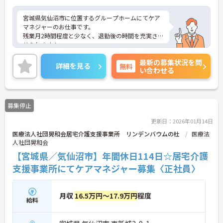
宮城県気仙沼市に位置するグループホームにてケア
マネジャーのお仕事です。
残業月2時間程度と少なく、退勤後の時間を充実さ
せられます！
マイカー通勤可能で無料駐車場もあります！育児休
最新の募集状況を問
業取得実績もあるため安心してご就業いただけま
詳細を見る
無料
い合わせる
す。
ご興味のある方には、面接対策ポイントなど、さら
に詳細をお話しいたしますので、お気軽にご相談く
ださい。
募集停止
更新日：2026年01月14日
医療法人社団晃和会居宅介護支援事業所 リンデンバウムの杜
医療法
人社団晃和会
【宮城県／気仙沼市】年間休日114日☆居宅介護
支援事業所にてケアマネジャー募集〈正社員〉
月収
16.5万円～17.9万円
程度
給料