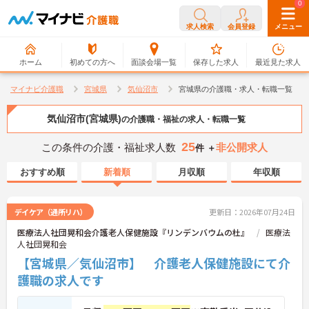
0
0
求人検索
会員登録
メニュー
ホーム
初めての方へ
面談会場一覧
保存した求人
最近見た求人
マイナビ介護職
宮城県
気仙沼市
宮城県の介護職・求人・転職一覧
気仙沼市(宮城県)
の介護職・福祉の求人・転職一覧
25
この条件の介護・福祉求人数
非公開求人
件 ＋
おすすめ順
新着順
月収順
年収順
デイケア（通所リハ）
更新日：2026年07月24日
医療法人社団晃和会介護老人保健施設『リンデンバウムの杜』
医療法
人社団晃和会
【宮城県／気仙沼市】 介護老人保健施設にて介
護職の求人です