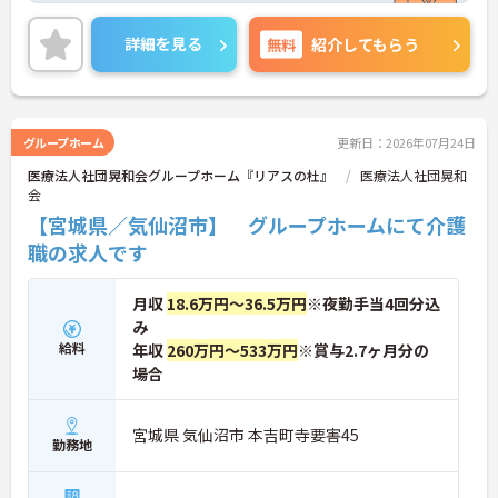
また、社会保険完備で退職金制度や介護・育児休業
の取得実績もあり、安心して長期で働きやすい環境
詳細を見る
無料
紹介してもらう
が整っています◎
ご興味ある方は面接ポイントをお伝えしますので、
お気軽にご連絡ください。
グループホーム
更新日：2026年07月24日
医療法人社団晃和会グループホーム『リアスの杜』
医療法人社団晃和
会
【宮城県／気仙沼市】 グループホームにて介護
職の求人です
月収
18.6万円～36.5万円
※夜勤手当4回分込
み
給料
年収
260万円～533万円
※賞与2.7ヶ月分の
場合
宮城県 気仙沼市 本吉町寺要害45
勤務地