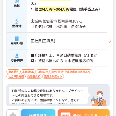
み）
給料
年収
234万円～304万円
程度（諸手当込み）
宮城県 気仙沼市 松崎馬場109-1
勤務地
ＪＲ気仙沼線「松岩駅」徒歩15分
正社員(正職員)
雇用形態
■介護福祉士、普通自動車免許（AT限定
応募要件
可）資格お持ちの方 ※未経験者応相談
車通勤可
未経験OK
日勤のみ
産休･育休･介護休暇取得実績あり
社会保険完備
交通費支給
退職金制度あり
日勤帯のみの勤務で夜勤はありません！プライベー
トとの両立もできる環境です。
ご興味ある方には、面接のポイントなど、さらに詳
細をお話致しますのでお気軽にご相談ください。
詳細を見る
無料
紹介してもらう