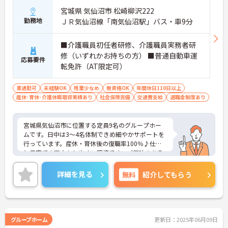
宮城県 気仙沼市 松崎柳沢222
勤務地
ＪＲ気仙沼線「南気仙沼駅」バス・車9分
■介護職員初任者研修、介護職員実務者研
修（いずれかお持ちの方） ■普通自動車運
応募要件
転免許（AT限定可）
車通勤可
未経験OK
残業少なめ
無資格OK
年間休日110日以上
産休･育休･介護休暇取得実績あり
社会保険完備
交通費支給
退職金制度あり
宮城県気仙沼市に位置する定員9名のグループホー
ムです。日中は3～4名体制できめ細やかサポートを
行っています。産休・育休後の復職率100％♪仕事
と子育ての両立もしやすい環境です。ご興味のある
方には、面接対策ポイントなど、さらに詳細をお話
しいたしますのでお気軽にご相談ください！
詳細を見る
無料
紹介してもらう
グループホーム
更新日：2025年06月09日