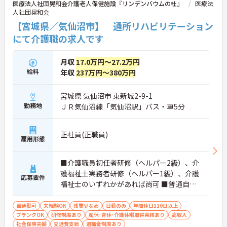
医療法人社団晃和会介護老人保健施設『リンデンバウムの杜』
医療法
人社団晃和会
【宮城県／気仙沼市】 通所リハビリテーション
にて介護職の求人です
月収
17.0万円～27.2万円
給料
年収
237万円～380万円
宮城県 気仙沼市 東新城2-9-1
勤務地
ＪＲ気仙沼線「気仙沼駅」バス・車5分
正社員(正職員)
雇用形態
■介護職員初任者研修（ヘルパー2級）、介
護福祉士実務者研修（ヘルパー1級）、介護
応募要件
福祉士のいずれかがあれば尚可 ■普通自動
車運転免許（AT車限定可） ※未経験相談可
車通勤可
未経験OK
残業少なめ
日勤のみ
年間休日110日以上
ブランクOK
研修制度あり
産休･育休･介護休暇取得実績あり
高収入
社会保険完備
交通費支給
退職金制度あり