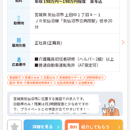
給料
年収
198万円～198万円
程度 賞与込
宮城県 気仙沼市 上田中１丁目４－１
ＪＲ気仙沼線「気仙沼市立病院駅」徒歩20
勤務地
分
正社員(正職員)
雇用形態
■介護職員初任者研修（ヘルパー2級）以上
応募要件
■普通自動車運転免許（AT限定可）
車通勤可
残業少なめ
日勤のみ
資格取得サポート
研修制度あり
産休･育休･介護休暇取得実績あり
社会保険完備
交通費支給
宮城県気仙沼市に位置する施設での求人です。
日勤帯のみ！残業は月2時間程度と少なめですの
で、プライベートとの予定が立てやすいです！
学校行事などによる休日取得も相談に応じて下さい
ます。
ご興味のある方は、お気軽にお問い合わせくださ
詳細を見る
無料
紹介してもらう
い。