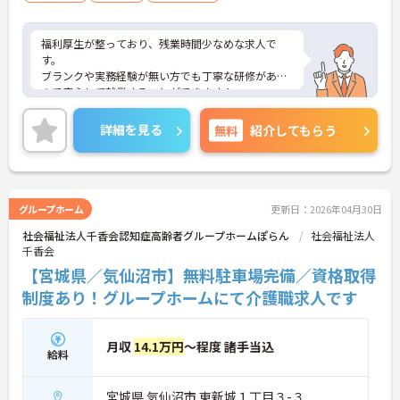
福利厚生が整っており、残業時間少なめな求人で
す。
ブランクや実務経験が無い方でも丁寧な研修がある
ので安心して就業することができます！
またUターン・Iターンの希望者も歓迎しておりま
す。
詳細を見る
無料
紹介してもらう
ご興味ある方には、面接対策ポイントなど、さらに
詳細をお話しいたしますのでお気軽にご相談くださ
い！
グループホーム
更新日：2026年04月30日
社会福祉法人千香会認知症高齢者グループホームぽらん
社会福祉法人
千香会
【宮城県／気仙沼市】無料駐車場完備／資格取得
制度あり！グループホームにて介護職求人です
月収
14.1万円
～程度 諸手当込
給料
宮城県 気仙沼市 東新城１丁目３-３