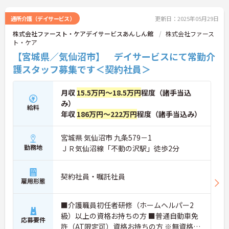
通所介護（デイサービス）
更新日：2025年05月29日
株式会社ファースト・ケアデイサービスあんしん館
株式会社ファース
ト・ケア
【宮城県／気仙沼市】 デイサービスにて常勤介
護スタッフ募集です＜契約社員＞
月収
15.5万円～18.5万円
程度（諸手当込
み）
給料
年収
186万円～222万円
程度（諸手当込み）
宮城県 気仙沼市 九条579－1
勤務地
ＪＲ気仙沼線「不動の沢駅」徒歩2分
契約社員・嘱託社員
雇用形態
■介護職員初任者研修（ホームヘルパー2
級）以上の資格お持ちの方 ■普通自動車免
応募要件
許（AT限定可）資格お持ちの方 ※無資格