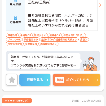
正社員(正職員)
雇用形態
■介護職員初任者研修（ヘルパー2級）、介
護福祉士実務者研修（ヘルパー1級）、介護
応募要件
福祉士のいずれかがあれば尚可 ■普通自動
車運転免許（AT車限定可） ※未経験相談可
車通勤可
未経験OK
残業少なめ
無資格OK
年間休日110日以上
ブランクOK
研修制度あり
産休･育休･介護休暇取得実績あり
高収入
社会保険完備
交通費支給
退職金制度あり
福利厚生が整っており、残業時間少なめな求人で
す。
ブランクや実務経験が無い方でも丁寧な研修がある
ので安心して就業することができます！
またUターン・Iターンの希望者も歓迎しておりま
す。
詳細を見る
無料
紹介してもらう
ご興味ある方には、面接対策ポイントなど、さらに
詳細をお話しいたしますのでお気軽にご相談くださ
い！
デイケア（通所リハ）
更新日：2026年05月28日