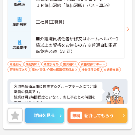
勤務地
ＪＲ気仙沼線「気仙沼駅」バス・車5分
正社員(正職員)
雇用形態
■介護職員初任者研修又はホームヘルパー2
級以上の資格をお持ちの方 ※普通自動車運
応募要件
転免許必須（AT可）
車通勤可
未経験OK
残業少なめ
無資格OK
資格取得サポート
研修制度あり
産休･育休･介護休暇取得実績あり
社会保険完備
交通費支給
宮城県気仙沼市に位置するグループホームにて介護
職員の募集です。
残業は月2時間程度と少なく、お仕事あとの時間を
充実させられます。
お子様の学校行事などによる休日取得などにも、柔
軟にご対応いただける職場です！
詳細を見る
無料
紹介してもらう
ご興味のある方には、面接対策ポイントなど、さら
に詳細をお話しいたしますので、お気軽にご相談く
ださい。