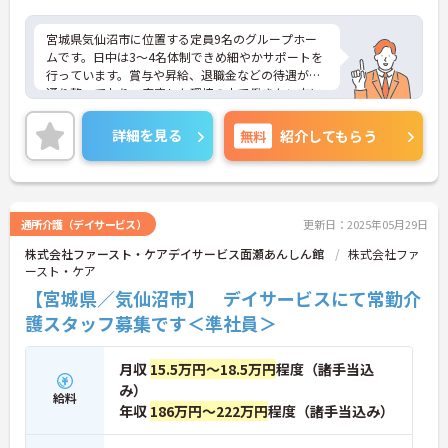
宮城県気仙沼市に位置する定員9名のグループホー
ムです。日中は3～4名体制できめ細やかサポートを
行っています。賞与や昇給、退職金などの待遇が一
通り整っており、安定した環境の中で働きたい方に
ピッタリです!ご興味のある方には、面接対策ポイン
トなど、さらに詳細をお話しいたしますのでお気軽
詳細を見る
無料
紹介してもらう
にご相談ください！
通所介護（デイサービス）
更新日：2025年05月29日
株式会社ファースト・ケアデイサービス面瀬あんしん館
株式会社ファ
ースト・ケア
【宮城県／気仙沼市】 デイサービスにて常勤介
護スタッフ募集です＜準社員＞
月収
15.5万円～18.5万円
程度（諸手当込
み）
給料
年収
186万円～222万円
程度（諸手当込み）