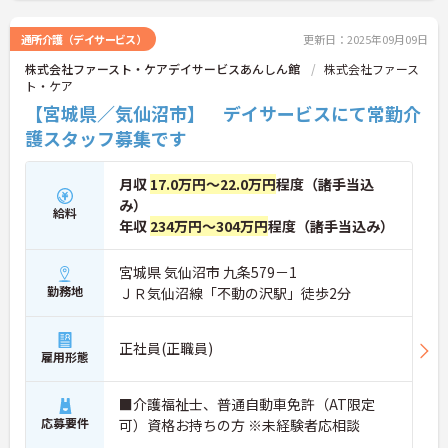
通所介護（デイサービス）
更新日：2025年09月09日
株式会社ファースト・ケアデイサービスあんしん館
株式会社ファース
ト・ケア
【宮城県／気仙沼市】 デイサービスにて常勤介
護スタッフ募集です
月収
17.0万円～22.0万円
程度（諸手当込
み）
給料
年収
234万円～304万円
程度（諸手当込み）
宮城県 気仙沼市 九条579－1
勤務地
ＪＲ気仙沼線「不動の沢駅」徒歩2分
正社員(正職員)
雇用形態
■介護福祉士、普通自動車免許（AT限定
応募要件
可）資格お持ちの方 ※未経験者応相談