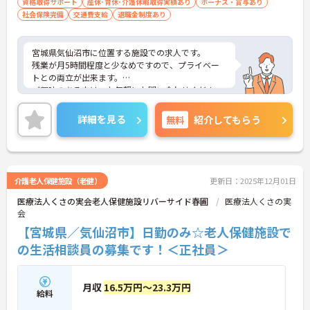
資格取得サポート
産休･育休･介護休暇取得実績あり
ボーナス・賞与あり
社会保険完備
交通費支給
退職金制度あり
宮城県気仙沼市に位置する施設での求人です。
残業が月5時間程度と少なめですので、プライベー
トとの両立が出来ます。
ご興味のある方は、お気軽にお問い合わせくださ
い。
詳細を見る
無料
紹介してもらう
介護老人保健施設（老健）
更新日：2025年12月01日
医療法人くさの実会老人保健施設リバーサイド春圃
医療法人くさの実
会
【宮城県／気仙沼市】日勤のみ☆老人保健施設で
の生活相談員の募集です！＜正社員＞
月収
16.5万円～23.3万円
給料