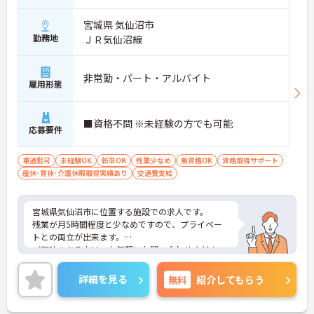
宮城県 気仙沼市
勤務地
ＪＲ気仙沼線
非常勤・パート・アルバイト
雇用形態
■資格不問 ※未経験の方でも可能
応募要件
車通勤可
未経験OK
新卒OK
残業少なめ
無資格OK
資格取得サポート
産休･育休･介護休暇取得実績あり
交通費支給
宮城県気仙沼市に位置する施設での求人です。
残業が月5時間程度と少なめですので、プライベー
トとの両立が出来ます。
ご興味のある方は、お気軽にお問い合わせくださ
い。
詳細を見る
無料
紹介してもらう