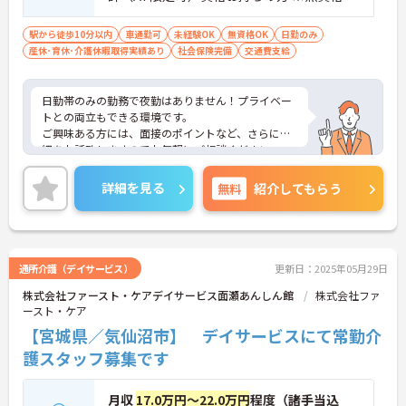
者、未経験者応相談
駅から徒歩10分以内
車通勤可
未経験OK
無資格OK
日勤のみ
産休･育休･介護休暇取得実績あり
社会保険完備
交通費支給
日勤帯のみの勤務で夜勤はありません！プライベー
トとの両立もできる環境です。
ご興味ある方には、面接のポイントなど、さらに詳
細をお話致しますのでお気軽にご相談ください。
詳細を見る
無料
紹介してもらう
通所介護（デイサービス）
更新日：2025年05月29日
株式会社ファースト・ケアデイサービス面瀬あんしん館
株式会社ファ
ースト・ケア
【宮城県／気仙沼市】 デイサービスにて常勤介
護スタッフ募集です
月収
17.0万円～22.0万円
程度（諸手当込