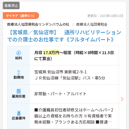
さい！
募集停止
デイケア（通所リハ）
更新日：2025年10月31日
医療法人社団晃和会リンデンバウムの杜
医療法人社団晃和会
【宮城県／気仙沼市】 通所リハビリテーション
での介護士のお仕事です《フルタイムパート》
月収
17.8万円
～程度（時給×8時間×21.5日
給料
にて算出）
宮城県 気仙沼市 東新城2-9-1
勤務地
ＪＲ気仙沼線「気仙沼駅」バス・車5分
非常勤・パート・アルバイト
雇用形態
■介護職員初任者研修又はホームヘルパー2
級以上の資格をお持ちの方 ※有資格者で実
応募要件
務未経験・ブランクある方応相談 ■普通自
動車運転免許（AT限定可）