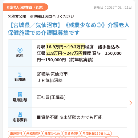
介護老人保健施設（老健）
更新日：2026年03月11日
名称非公開 ※詳細はお問合せください
【宮城県／気仙沼市】《残業少なめ◎》介護老人
保健施設での介護職募集です
月収
16.9万円～19.3万円
程度 諸手当込み
年収
218万円～247万円
程度 賞与 150,000
給料
円～150,000円（前年度実績）
宮城県 気仙沼市
勤務地
ＪＲ気仙沼線
正社員(正職員)
雇用形態
■資格不問 ※未経験の方でも可能
応募要件
車通勤可
未経験OK
残業少なめ
無資格OK
年間休日110日以上