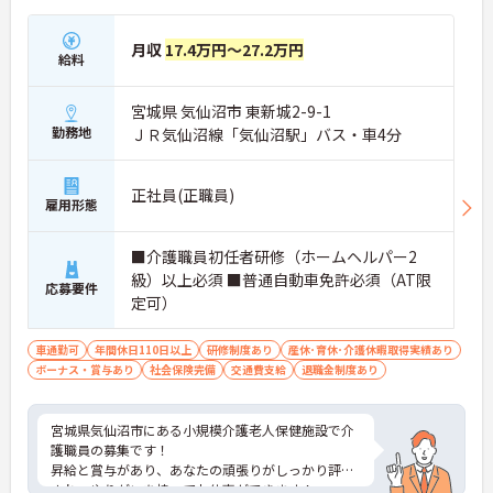
月収
17.4万円～27.2万円
給料
宮城県 気仙沼市 東新城2-9-1
勤務地
ＪＲ気仙沼線「気仙沼駅」バス・車4分
正社員(正職員)
雇用形態
■介護職員初任者研修（ホームヘルパー2
級）以上必須 ■普通自動車免許必須（AT限
応募要件
定可）
車通勤可
年間休日110日以上
研修制度あり
産休･育休･介護休暇取得実績あり
ボーナス・賞与あり
社会保険完備
交通費支給
退職金制度あり
宮城県気仙沼市にある小規模介護老人保健施設で介
護職員の募集です！
昇給と賞与があり、あなたの頑張りがしっかり評価
され、やりがいを持ってお仕事ができます！