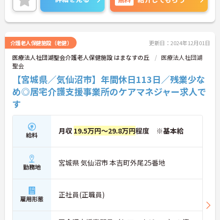
介護老人保健施設（老健）
更新日：2024年12月01日
医療法人社団湖聖会介護老人保健施設 はまなすの丘
医療法人社団湖
聖会
【宮城県／気仙沼市】年間休日113日／残業少な
め◎居宅介護支援事業所のケアマネジャー求人で
す
月収
19.5万円～29.8万円
程度 ※基本給
給料
宮城県 気仙沼市 本吉町外尾25番地
勤務地
正社員(正職員)
雇用形態