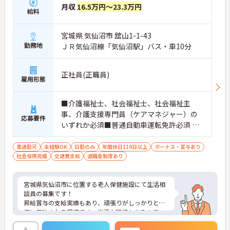
月収
16.5万円～23.3万円
給料
宮城県 気仙沼市 舘山1-1-43
勤務地
ＪＲ気仙沼線「気仙沼駅」バス・車10分
正社員(正職員)
雇用形態
■介護福祉士、社会福祉士、社会福祉主
事、介護支援専門員（ケアマネジャー）の
応募要件
いずれか必須■普通自動車運転免許必須 ■
経験不問■定型フォームへの文字入力でき
れば尚可
車通勤可
未経験OK
日勤のみ
年間休日110日以上
ボーナス・賞与あり
社会保険完備
交通費支給
退職金制度あり
宮城県気仙沼市に位置する老人保健施設にて生活相
談員の募集です！
昇給賞与の支給実績もあり、頑張りがしっかりと評
価に反映される環境です。施設内研修もあるので、
働きながらスキルアップを目指せます♪ご興味ある