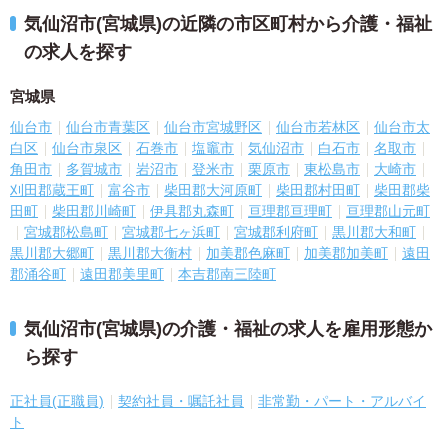
気仙沼市(宮城県)の近隣の市区町村から介護・福祉
の求人を探す
宮城県
仙台市
仙台市青葉区
仙台市宮城野区
仙台市若林区
仙台市太
白区
仙台市泉区
石巻市
塩竈市
気仙沼市
白石市
名取市
角田市
多賀城市
岩沼市
登米市
栗原市
東松島市
大崎市
刈田郡蔵王町
富谷市
柴田郡大河原町
柴田郡村田町
柴田郡柴
田町
柴田郡川崎町
伊具郡丸森町
亘理郡亘理町
亘理郡山元町
宮城郡松島町
宮城郡七ヶ浜町
宮城郡利府町
黒川郡大和町
黒川郡大郷町
黒川郡大衡村
加美郡色麻町
加美郡加美町
遠田
郡涌谷町
遠田郡美里町
本吉郡南三陸町
気仙沼市(宮城県)の介護・福祉の求人を雇用形態か
ら探す
正社員(正職員)
契約社員・嘱託社員
非常勤・パート・アルバイ
ト