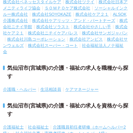
株式会社ベネッセスタイルケア
株式会社ツクイ
株式会社日本ア
メニティライフ協会
ＳＯＭＰＯケア株式会社
ソーシャルインク
ルー株式会社
株式会社SOYOKAZE
株式会社ケア２１
ALSOK
介護株式会社
株式会社ケアリッツ・アンド・パートナーズ
株式
会社ニチイ学館
株式会社ソラスト
株式会社やさしい手
株式会
社ケア２１
株式会社ニチイケアパレス
株式会社サンガジャパン
株式会社川島コーポレーション
株式会社アンビス
株式会社サ
ンウェルズ
株式会社スーパー・コート
社会福祉法人ノテ福祉
会
気仙沼市(宮城県)の介護・福祉の求人を職種から探
す
介護職・ヘルパー
生活相談員
ケアマネージャー
気仙沼市(宮城県)の介護・福祉の求人を資格から探
す
介護福祉士
社会福祉士
介護職員初任者研修（ホームヘルパー2