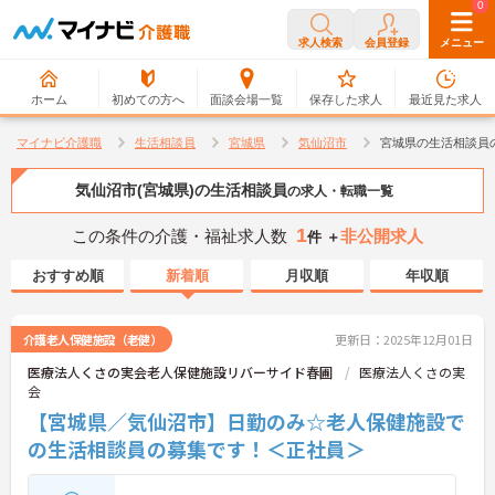
0
0
求人検索
会員登録
メニュー
ホーム
初めての方へ
面談会場一覧
保存した求人
最近見た求人
マイナビ介護職
生活相談員
宮城県
気仙沼市
宮城県の生活相談員
気仙沼市(宮城県)の生活相談員
の求人・転職一覧
1
この条件の介護・福祉求人数
非公開求人
件 ＋
おすすめ順
新着順
月収順
年収順
介護老人保健施設（老健）
更新日：2025年12月01日
医療法人くさの実会老人保健施設リバーサイド春圃
医療法人くさの実
会
【宮城県／気仙沼市】日勤のみ☆老人保健施設で
の生活相談員の募集です！＜正社員＞