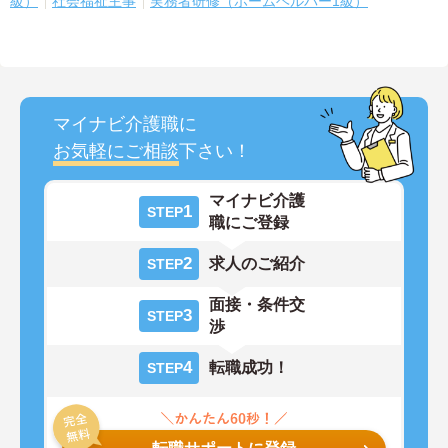
級）
社会福祉主事
実務者研修（ホームヘルパー1級）
マイナビ介護職に
お気軽にご相談
下さい！
マイナビ介護
1
STEP
職にご登録
2
求人のご紹介
STEP
面接・条件交
3
STEP
渉
4
転職成功！
STEP