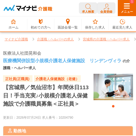
0
1
求人検索
会員登録
メニュー
ホーム
初めての方へ
面談会場一覧
保存した求人
最近見た求人
マイナビ介護職
介護職・ヘルパーの求人
宮城県の介護職・ヘルパー求人
医療法人社団晃和会
医療機関併設型小規模介護老人保健施設 リンデンヴィラ
の介
護職・ヘルパー求人
正社員(正職員)
介護老人保健施設（老健）
【宮城県／気仙沼市】年間休日113
日！手当充実♪小規模介護老人保健
施設で介護職員募集＜正社員＞
更新日：2026年07月24日 求人番号：10204790
勤務地