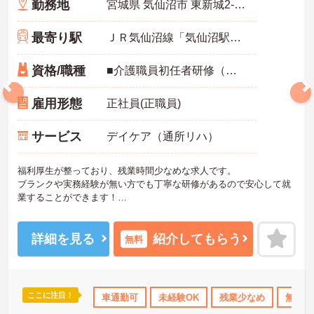
勤務地
宮城県 気仙沼市 東新城2-9-1
最寄り駅
ＪＲ気仙沼線「気仙沼駅」バス・車5分
資格/職種
■介護職員初任者研修（ヘルパー2級）、介護福祉士実務者研修（ヘルパー1級）、介護福祉士のいずれかがあれば尚可 ■普通自動車運転免許（AT車限定可） ※未経験相談可
雇用形態
正社員(正職員)
サービス
デイケア（通所リハ）
福利厚生が整っており、残業時間少なめな求人です。
ブランクや実務経験が無い方でも丁寧な研修があるので安心して就
業することができます！
またUターン・Iターンの希望者も歓迎しております。
ご興味ある方には、面接対策ポイントなど、さらに詳細をお話しい
たしますのでお気軽にご相談ください！
詳細を見る
紹介してもらう
無料
ここに注目！
間休日110日以上
ブランクOK
車通勤可
研修制度あり
未経験OK
残業少なめ
産休･育休･介護休
無資格