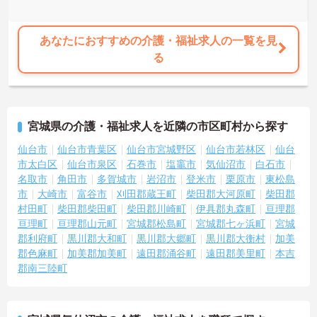
あなたにおすすめの介護・福祉求人の一覧を見
る
宮城県の介護・福祉求人を近隣の市区町村から探す
仙台市
仙台市青葉区
仙台市宮城野区
仙台市若林区
仙台
市太白区
仙台市泉区
石巻市
塩竈市
気仙沼市
白石市
名取市
角田市
多賀城市
岩沼市
登米市
栗原市
東松島
市
大崎市
富谷市
刈田郡蔵王町
柴田郡大河原町
柴田郡
村田町
柴田郡柴田町
柴田郡川崎町
伊具郡丸森町
亘理郡
亘理町
亘理郡山元町
宮城郡松島町
宮城郡七ヶ浜町
宮城
郡利府町
黒川郡大和町
黒川郡大郷町
黒川郡大衡村
加美
郡色麻町
加美郡加美町
遠田郡涌谷町
遠田郡美里町
本吉
郡南三陸町