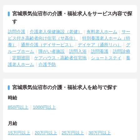
宮城県気仙沼市の介護・福祉求人をサービス内容で探
す
訪問介護
介護老人保健施設（老健）
有料老人ホーム
サー
ビス付き高齢者向け住宅（サ高住）
特別養護老人ホーム（特
養）
通所介護（デイサービス）
デイケア（通所リハ）
グ
ループホーム
障がい者施設
訪問入浴
訪問看護
訪問診療
定期巡回
ケアハウス・高齢者住宅地
ショートステイ
養
護老人ホーム
介護予防
宮城県気仙沼市の介護・福祉求人を給与で探す
時給
850円以上
1000円以上
月給
15万円以上
20万円以上
25万円以上
30万円以上