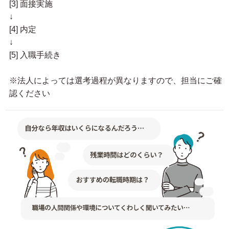
[3] 面接実施
↓
[4] 内定
↓
[5] 入職手続き
※法人によっては選考過程が異なりますので、担当にご確
認ください