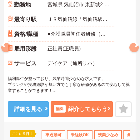
勤務地
宮城県 気仙沼市 東新城2-9-1
最寄り駅
ＪＲ気仙沼線「気仙沼駅」バス・車5分
資格/職種
■介護職員初任者研修（ヘルパー2級）、介護福祉士実務者研修（ヘルパー1級）、介護福祉士のいずれかがあれば尚可 ■普通自動車運転免許（AT車限定可） ※未経験相談可
雇用形態
正社員(正職員)
サービス
デイケア（通所リハ）
福利厚生が整っており、残業時間少なめな求人です。
ブランクや実務経験が無い方でも丁寧な研修があるので安心して就
業することができます！
またUターン・Iターンの希望者も歓迎しております。
ご興味ある方には、面接対策ポイントなど、さらに詳細をお話しい
たしますのでお気軽にご相談ください！
詳細を見る
紹介してもらう
無料
ここに注目！
資格OK
年間休日110日以上
車通勤可
資格取得サポート
未経験OK
残業少なめ
産休･育休･介護
無資格