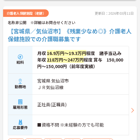
ださい。
介護老人保健施設（老健）
更新日：2026年03月11日
名称非公開 ※詳細はお問合せください
【宮城県／気仙沼市】《残業少なめ◎》介護老人
保健施設での介護職募集です
月収
16.9万円～19.3万円
程度 諸手当込み
年収
218万円～247万円
程度 賞与 150,000
給料
円～150,000円（前年度実績）
宮城県 気仙沼市
勤務地
ＪＲ気仙沼線
正社員(正職員)
雇用形態
■資格不問 ※未経験の方でも可能
応募要件