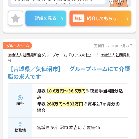
され、やりがいを持ってお仕事ができます！
また、社会保険完備で退職金制度や介護・育児休業
の取得実績もあり、安心して長期で働きやすい環境
詳細を見る
無料
紹介してもらう
が整っています◎
ご興味ある方は面接ポイントをお伝えしますので、
お気軽にご連絡ください。
グループホーム
更新日：2026年07月24日
医療法人社団晃和会グループホーム『リアスの杜』
医療法人社団晃和
会
【宮城県／気仙沼市】 グループホームにて介護
職の求人です
月収
18.6万円～36.5万円
※夜勤手当4回分込
み
給料
年収
260万円～533万円
※賞与2.7ヶ月分の
場合
宮城県 気仙沼市 本吉町寺要害45
勤務地