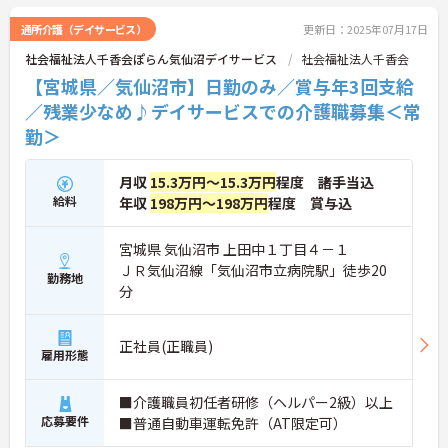
通所介護（デイサービス）
更新日：2025年07月17日
社会福祉法人千香会ぽらん気仙沼デイサービス
社会福祉法人千香会
【宮城県／気仙沼市】日勤のみ／賞与年3回支給
／残業少なめ♪デイサービスでの介護職募集＜常
勤＞
月収
15.3万円～15.3万円
程度 諸手当込
給料
年収
198万円～198万円
程度 賞与込
宮城県 気仙沼市 上田中１丁目４－１
ＪＲ気仙沼線「気仙沼市立病院駅」徒歩20
勤務地
分
正社員(正職員)
雇用形態
■介護職員初任者研修（ヘルパー2級）以上
応募要件
■普通自動車運転免許（AT限定可）