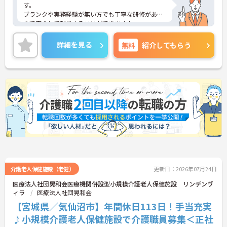
す。
ブランクや実務経験が無い方でも丁寧な研修がある
ので安心して就業することができます！
またUターン・Iターンの希望者も歓迎しておりま
す。
詳細を見る
無料
紹介してもらう
ご興味ある方には、面接対策ポイントなど、さらに
詳細をお話しいたしますのでお気軽にご相談くださ
い！
介護老人保健施設（老健）
更新日：2026年07月24日
医療法人社団晃和会医療機関併設型小規模介護老人保健施設 リンデンヴ
ィラ
医療法人社団晃和会
【宮城県／気仙沼市】年間休日113日！手当充実
♪小規模介護老人保健施設で介護職員募集＜正社