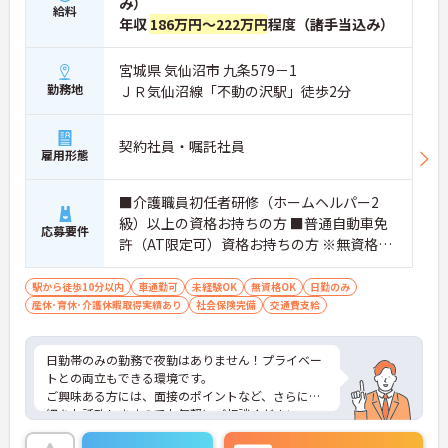
み）
給料
年収
186万円～222万円
程度（諸手当込み）
宮城県 気仙沼市 九条579－1
勤務地
ＪＲ気仙沼線「不動の沢駅」徒歩2分
契約社員・嘱託社員
雇用形態
■介護職員初任者研修（ホームヘルパー2
級）以上の資格お持ちの方 ■普通自動車免
応募要件
許（AT限定可）資格お持ちの方 ※無資格
者、未経験者応相談
駅から徒歩10分以内
車通勤可
未経験OK
無資格OK
日勤のみ
産休･育休･介護休暇取得実績あり
社会保険完備
交通費支給
日勤帯のみの勤務で夜勤はありません！プライベー
トとの両立もできる環境です。
ご興味ある方には、面接のポイントなど、さらに詳
細をお話致しますのでお気軽にご相談ください。