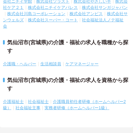
会社ニチイ学館
株式会社ソラスト
株式会社やさしい手
株式会
社ケア２１
株式会社ニチイケアパレス
株式会社サンガジャパン
株式会社川島コーポレーション
株式会社アンビス
株式会社サ
ンウェルズ
株式会社スーパー・コート
社会福祉法人ノテ福祉
会
気仙沼市(宮城県)の介護・福祉の求人を職種から探
す
介護職・ヘルパー
生活相談員
ケアマネージャー
気仙沼市(宮城県)の介護・福祉の求人を資格から探
す
介護福祉士
社会福祉士
介護職員初任者研修（ホームヘルパー2
級）
社会福祉主事
実務者研修（ホームヘルパー1級）