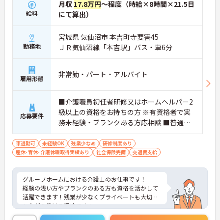
月収
17.8万円
～程度（時給×8時間×21.5日
給料
にて算出）
宮城県 気仙沼市 本吉町寺要害45
勤務地
ＪＲ気仙沼線「本吉駅」バス・車6分
非常勤・パート・アルバイト
雇用形態
■介護職員初任者研修又はホームヘルパー2
級以上の資格をお持ちの方 ※有資格者で実
応募要件
務未経験・ブランクある方応相談 ■普通自
動車運転免許（AT限定可）
車通勤可
未経験OK
残業少なめ
研修制度あり
産休･育休･介護休暇取得実績あり
社会保険完備
交通費支給
グループホームにおける介護士のお仕事です！
経験の浅い方やブランクのある方も資格を活かして
活躍できます！残業が少なくプライベートも大切に
しながら働ける環境です！
ご興味ある方には、面接のポイントなど、さらに詳