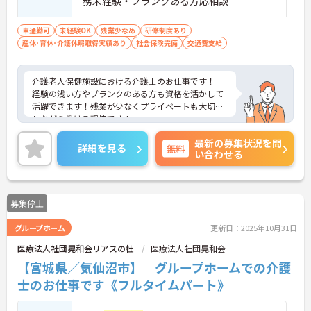
務未経験・ブランクある方応相談
車通勤可
未経験OK
残業少なめ
研修制度あり
産休･育休･介護休暇取得実績あり
社会保険完備
交通費支給
介護老人保健施設における介護士のお仕事です！
経験の浅い方やブランクのある方も資格を活かして
活躍できます！残業が少なくプライベートも大切に
しながら働ける環境です！
ご興味ある方には、面接のポイントなど、さらに詳
最新の募集状況を問
細をお話致しますのでお気軽にご相談ください。
詳細を見る
無料
い合わせる
募集停止
グループホーム
更新日：2025年10月31日
医療法人社団晃和会リアスの杜
医療法人社団晃和会
【宮城県／気仙沼市】 グループホームでの介護
士のお仕事です《フルタイムパート》