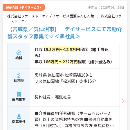
通所介護（デイサービス）
更新日：2025年05月29日
株式会社ファースト・ケアデイサービス面瀬あんしん館
株式会社ファ
ースト・ケア
【宮城県／気仙沼市】 デイサービスにて常勤介
護スタッフ募集です＜準社員＞
月収
15.5万円～18.5万円
程度（諸手当込
み）
給料
年収
186万円～222万円
程度（諸手当込み）
宮城県 気仙沼市 松崎馬場109-1
勤務地
ＪＲ気仙沼線「松岩駅」徒歩15分
契約社員・嘱託社員
雇用形態
■介護職員初任者研修（ホームヘルパー2
級）以上の資格お持ちの方 ■普通自動車免
応募要件
許（AT限定可）資格お持ちの方 ※無資格