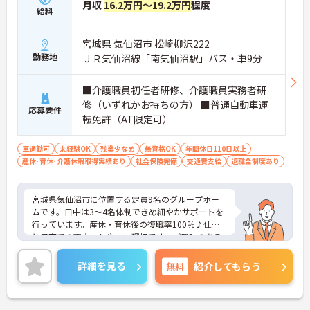
月収
16.2万円～19.2万円
程度
給料
宮城県 気仙沼市 松崎柳沢222
勤務地
ＪＲ気仙沼線「南気仙沼駅」バス・車9分
■介護職員初任者研修、介護職員実務者研
修（いずれかお持ちの方） ■普通自動車運
応募要件
転免許（AT限定可）
車通勤可
未経験OK
残業少なめ
無資格OK
年間休日110日以上
産休･育休･介護休暇取得実績あり
社会保険完備
交通費支給
退職金制度あり
宮城県気仙沼市に位置する定員9名のグループホー
ムです。日中は3～4名体制できめ細やかサポートを
行っています。産休・育休後の復職率100％♪仕事
と子育ての両立もしやすい環境です。ご興味のある
方には、面接対策ポイントなど、さらに詳細をお話
しいたしますのでお気軽にご相談ください！
詳細を見る
無料
紹介してもらう