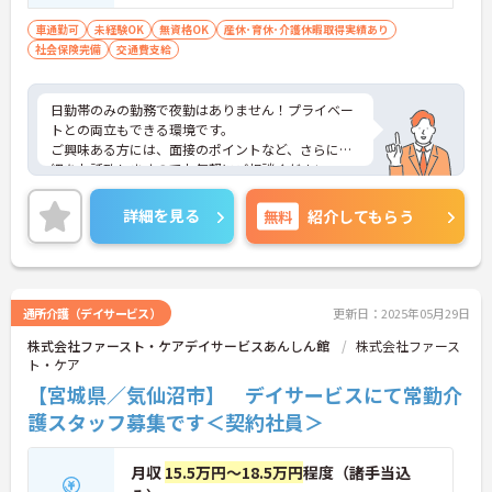
者、未経験者応相談
車通勤可
未経験OK
無資格OK
産休･育休･介護休暇取得実績あり
社会保険完備
交通費支給
日勤帯のみの勤務で夜勤はありません！プライベー
トとの両立もできる環境です。
ご興味ある方には、面接のポイントなど、さらに詳
細をお話致しますのでお気軽にご相談ください。
詳細を見る
無料
紹介してもらう
通所介護（デイサービス）
更新日：2025年05月29日
株式会社ファースト・ケアデイサービスあんしん館
株式会社ファース
ト・ケア
【宮城県／気仙沼市】 デイサービスにて常勤介
護スタッフ募集です＜契約社員＞
月収
15.5万円～18.5万円
程度（諸手当込