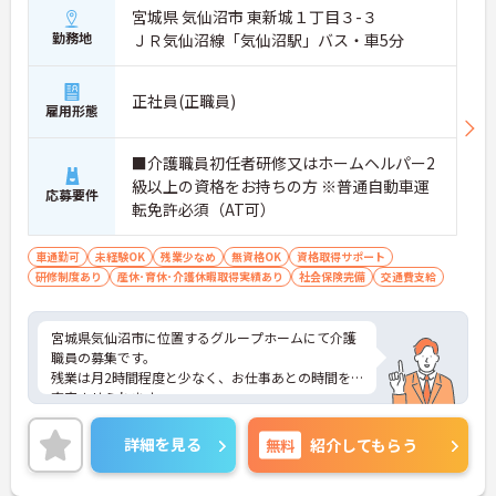
宮城県 気仙沼市 東新城１丁目３-３
勤務地
ＪＲ気仙沼線「気仙沼駅」バス・車5分
正社員(正職員)
雇用形態
■介護職員初任者研修又はホームヘルパー2
級以上の資格をお持ちの方 ※普通自動車運
応募要件
転免許必須（AT可）
車通勤可
未経験OK
残業少なめ
無資格OK
資格取得サポート
研修制度あり
産休･育休･介護休暇取得実績あり
社会保険完備
交通費支給
宮城県気仙沼市に位置するグループホームにて介護
職員の募集です。
残業は月2時間程度と少なく、お仕事あとの時間を
充実させられます。
お子様の学校行事などによる休日取得などにも、柔
軟にご対応いただける職場です！
詳細を見る
無料
紹介してもらう
ご興味のある方には、面接対策ポイントなど、さら
に詳細をお話しいたしますので、お気軽にご相談く