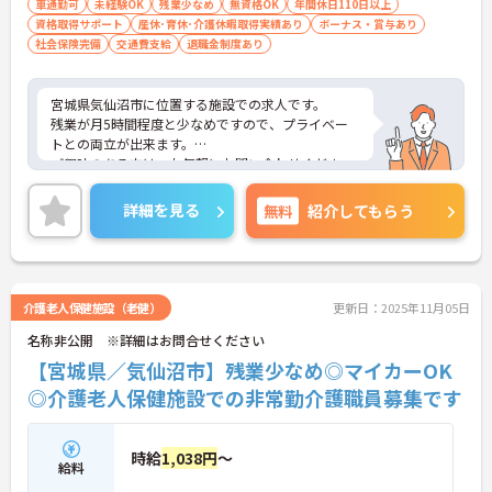
車通勤可
未経験OK
残業少なめ
無資格OK
年間休日110日以上
資格取得サポート
産休･育休･介護休暇取得実績あり
ボーナス・賞与あり
社会保険完備
交通費支給
退職金制度あり
宮城県気仙沼市に位置する施設での求人です。
残業が月5時間程度と少なめですので、プライベー
トとの両立が出来ます。
ご興味のある方は、お気軽にお問い合わせくださ
い。
詳細を見る
無料
紹介してもらう
介護老人保健施設（老健）
更新日：2025年11月05日
名称非公開 ※詳細はお問合せください
【宮城県／気仙沼市】残業少なめ◎マイカーOK
◎介護老人保健施設での非常勤介護職員募集です
時給
1,038円
～
給料