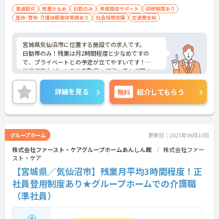
車通勤可
残業少なめ
日勤のみ
資格取得サポート
研修制度あり
産休･育休･介護休暇取得実績あり
社会保険完備
交通費支給
宮城県気仙沼市に位置する施設での求人です。
日勤帯のみ！残業は月2時間程度と少なめですの
で、プライベートとの予定が立てやすいです！
学校行事などによる休日取得も相談に応じて下さい
ます。
ご興味のある方は、お気軽にお問い合わせくださ
詳細を見る
無料
紹介してもらう
い。
グループホーム
更新日：2025年06月10日
株式会社ファースト・ケアグループホームあんしん館
株式会社ファー
スト・ケア
【宮城県／気仙沼市】残業月平均3時間程度！正
社員登用制度あり★グループホームでの介護職
（準社員）