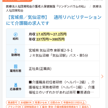
医療法人社団晃和会介護老人保健施設『リンデンバウムの杜』
医療法
人社団晃和会
【宮城県／気仙沼市】 通所リハビリテーション
にて介護職の求人です
月収
17.0万円～27.2万円
給料
年収
237万円～380万円
宮城県 気仙沼市 東新城2-9-1
勤務地
ＪＲ気仙沼線「気仙沼駅」バス・車5分
正社員(正職員)
雇用形態
■介護職員初任者研修（ヘルパー2級）、介
護福祉士実務者研修（ヘルパー1級）、介護
応募要件
福祉士のいずれかがあれば尚可 ■普通自動
車運転免許（AT車限定可） ※未経験相談可
車通勤可
未経験OK
残業少なめ
日勤のみ
年間休日110日以上
ブランクOK
研修制度あり
産休･育休･介護休暇取得実績あり
高収入