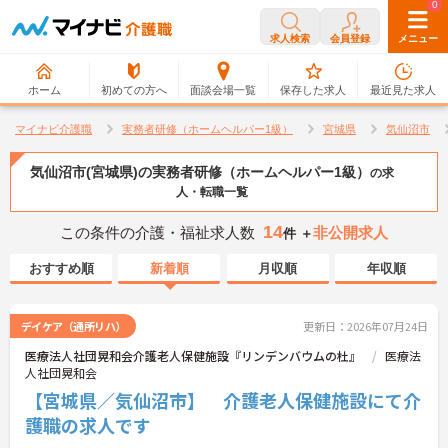
0
0
求人検索
会員登録
メニュー
ホーム
初めての方へ
面談会場一覧
保存した求人
最近見た求人
マイナビ介護職
実務者研修（ホームヘルパー1級）
宮城県
気仙沼市
気仙沼市(宮城県)の実務者研修（ホームヘルパー1級）
の求
人・転職一覧
14
この条件の介護・福祉求人数
非公開求人
件 ＋
おすすめ順
新着順
月収順
年収順
デイケア（通所リハ）
更新日：2026年07月24日
医療法人社団晃和会介護老人保健施設『リンデンバウムの杜』
医療法
人社団晃和会
【宮城県／気仙沼市】 介護老人保健施設にて介
護職の求人です