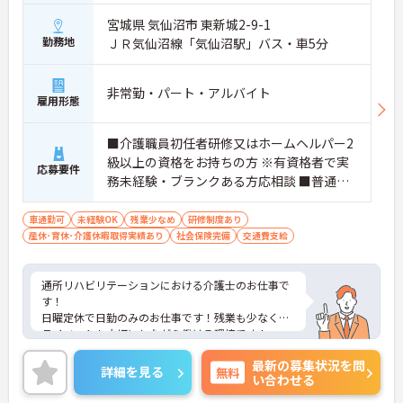
宮城県 気仙沼市 東新城2-9-1
勤務地
ＪＲ気仙沼線「気仙沼駅」バス・車5分
非常勤・パート・アルバイト
雇用形態
■介護職員初任者研修又はホームヘルパー2
級以上の資格をお持ちの方 ※有資格者で実
応募要件
務未経験・ブランクある方応相談 ■普通自
動車運転免許（AT限定可）
車通勤可
未経験OK
残業少なめ
研修制度あり
産休･育休･介護休暇取得実績あり
社会保険完備
交通費支給
通所リハビリテーションにおける介護士のお仕事で
す！
日曜定休で日勤のみのお仕事です！残業も少なくプ
ライベートも大切にしながら働ける環境です！
ご興味ある方には、面接のポイントなど、さらに詳
最新の募集状況を問
細をお話致しますのでお気軽にご相談ください。
詳細を見る
無料
い合わせる