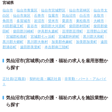
宮城県
仙台市
仙台市青葉区
仙台市宮城野区
仙台市若林区
仙台市太
白区
仙台市泉区
石巻市
塩竈市
気仙沼市
白石市
名取市
角田市
多賀城市
岩沼市
登米市
栗原市
東松島市
大崎市
刈田郡蔵王町
富谷市
柴田郡大河原町
柴田郡村田町
柴田郡柴
田町
柴田郡川崎町
伊具郡丸森町
亘理郡亘理町
亘理郡山元町
宮城郡松島町
宮城郡七ヶ浜町
宮城郡利府町
黒川郡大和町
黒川郡大郷町
黒川郡大衡村
加美郡色麻町
加美郡加美町
遠田
郡涌谷町
遠田郡美里町
本吉郡南三陸町
気仙沼市(宮城県)の介護・福祉の求人を雇用形態か
ら探す
正社員(正職員)
契約社員・嘱託社員
非常勤・パート・アルバイ
ト
気仙沼市(宮城県)の介護・福祉の求人を施設業態か
ら探す