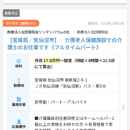
募集停止
デイケア（通所リハ）
更新日：2025年10月31日
医療法人社団晃和会リンデンバウムの杜
医療法人社団晃和会
【宮城県／気仙沼市】 介護老人保健施設での介
護士のお仕事です《フルタイムパート》
月収
17.8万円
～程度（時給×8時間×21.5日
給料
にて算出）
宮城県 気仙沼市 東新城2-9-1
勤務地
ＪＲ気仙沼線「気仙沼駅」バス・車5分
非常勤・パート・アルバイト
雇用形態
■介護職員初任者研修又はホームヘルパー2
級以上の資格をお持ちの方 ※有資格者で実
応募要件