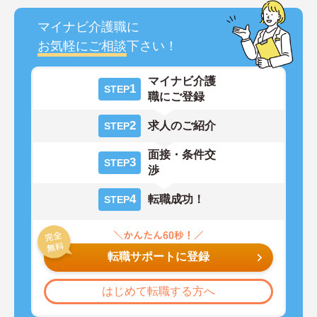
マイナビ介護職に
お気軽にご相談
下さい！
マイナビ介護
1
STEP
職にご登録
2
求人のご紹介
STEP
面接・条件交
3
STEP
渉
4
転職成功！
STEP
転職サポートに登録
はじめて転職する方へ