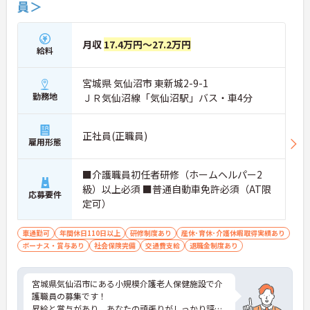
員＞
月収
17.4万円～27.2万円
給料
宮城県 気仙沼市 東新城2-9-1
勤務地
ＪＲ気仙沼線「気仙沼駅」バス・車4分
正社員(正職員)
雇用形態
■介護職員初任者研修（ホームヘルパー2
級）以上必須 ■普通自動車免許必須（AT限
応募要件
定可）
車通勤可
年間休日110日以上
研修制度あり
産休･育休･介護休暇取得実績あり
ボーナス・賞与あり
社会保険完備
交通費支給
退職金制度あり
宮城県気仙沼市にある小規模介護老人保健施設で介
護職員の募集です！
昇給と賞与があり、あなたの頑張りがしっかり評価