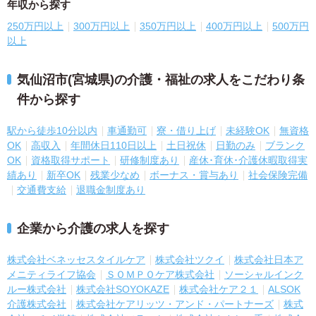
年収から探す
250万円以上
300万円以上
350万円以上
400万円以上
500万円
以上
気仙沼市(宮城県)の介護・福祉の求人をこだわり条
件から探す
駅から徒歩10分以内
車通勤可
寮・借り上げ
未経験OK
無資格
OK
高収入
年間休日110日以上
土日祝休
日勤のみ
ブランク
OK
資格取得サポート
研修制度あり
産休･育休･介護休暇取得実
績あり
新卒OK
残業少なめ
ボーナス・賞与あり
社会保険完備
交通費支給
退職金制度あり
企業から介護の求人を探す
株式会社ベネッセスタイルケア
株式会社ツクイ
株式会社日本ア
メニティライフ協会
ＳＯＭＰＯケア株式会社
ソーシャルインク
ルー株式会社
株式会社SOYOKAZE
株式会社ケア２１
ALSOK
介護株式会社
株式会社ケアリッツ・アンド・パートナーズ
株式