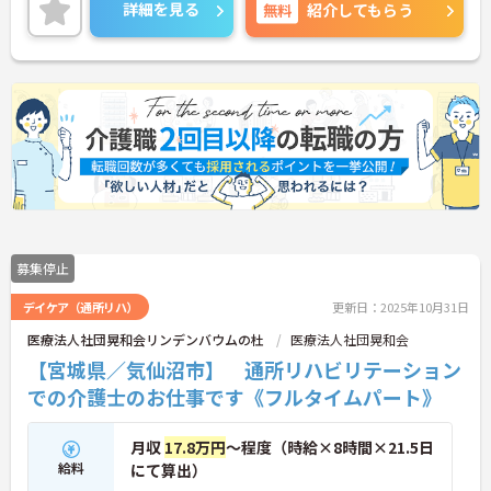
詳細を見る
無料
紹介してもらう
募集停止
デイケア（通所リハ）
更新日：2025年10月31日
医療法人社団晃和会リンデンバウムの杜
医療法人社団晃和会
【宮城県／気仙沼市】 通所リハビリテーション
での介護士のお仕事です《フルタイムパート》
月収
17.8万円
～程度（時給×8時間×21.5日
給料
にて算出）