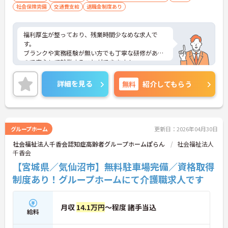
社会保険完備
交通費支給
退職金制度あり
福利厚生が整っており、残業時間少なめな求人で
す。
ブランクや実務経験が無い方でも丁寧な研修がある
ので安心して就業することができます！
またUターン・Iターンの希望者も歓迎しておりま
す。
詳細を見る
無料
紹介してもらう
ご興味ある方には、面接対策ポイントなど、さらに
詳細をお話しいたしますのでお気軽にご相談くださ
い！
グループホーム
更新日：2026年04月30日
社会福祉法人千香会認知症高齢者グループホームぽらん
社会福祉法人
千香会
【宮城県／気仙沼市】無料駐車場完備／資格取得
制度あり！グループホームにて介護職求人です
月収
14.1万円
～程度 諸手当込
給料