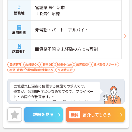
宮城県 気仙沼市
勤務地
ＪＲ気仙沼線
非常勤・パート・アルバイト
雇用形態
■資格不問 ※未経験の方でも可能
応募要件
車通勤可
未経験OK
新卒OK
残業少なめ
無資格OK
資格取得サポート
産休･育休･介護休暇取得実績あり
交通費支給
宮城県気仙沼市に位置する施設での求人です。
残業が月5時間程度と少なめですので、プライベー
トとの両立が出来ます。
ご興味のある方は、お気軽にお問い合わせくださ
い。
詳細を見る
無料
紹介してもらう