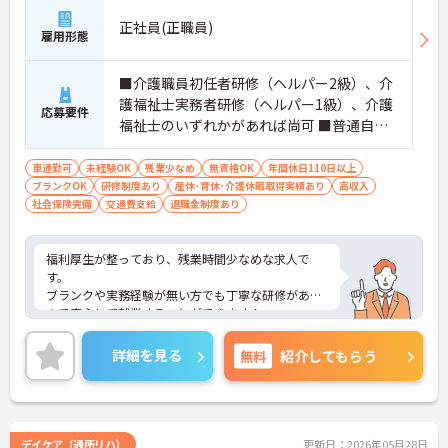
正社員(正職員)
雇用形態
■介護職員初任者研修（ヘルパー2級）、介
護福祉士実務者研修（ヘルパー1級）、介護
応募要件
福祉士のいずれかがあれば尚可 ■普通自動
車運転免許（AT車限定可） ※未経験相談可
車通勤可
未経験OK
残業少なめ
無資格OK
年間休日110日以上
ブランクOK
研修制度あり
産休･育休･介護休暇取得実績あり
高収入
社会保険完備
交通費支給
退職金制度あり
福利厚生が整っており、残業時間少なめな求人で
す。
ブランクや実務経験が無い方でも丁寧な研修がある
ので安心して就業することができます！
またUターン・Iターンの希望者も歓迎しておりま
す。
詳細を見る
無料
紹介してもらう
ご興味ある方には、面接対策ポイントなど、さらに
詳細をお話しいたしますのでお気軽にご相談くださ
い！
デイケア（通所リハ）
更新日：2026年05月28日