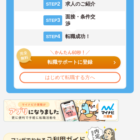
2
求人のご紹介
STEP
面接・条件交
3
STEP
渉
4
転職成功！
STEP
転職サポートに登録
はじめて転職する方へ