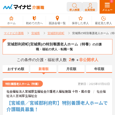
0
0
求人検索
会員登録
メニュー
ホーム
初めての方へ
面談会場一覧
保存した求人
最近見た求人
マイナビ介護職
宮城県
宮城郡利府町
宮城県の特別養護老人ホーム（特
宮城郡利府町(宮城県)の特別養護老人ホーム（特養）
の介護
職・福祉の求人・転職一覧
2
この条件の介護・福祉求人数
非公開求人
件 ＋
おすすめ順
新着順
月収順
年収順
特別養護老人ホーム（特養）
更新日：2025年07月02日
社会福祉法人宮城厚生福祉会介護老人福祉施設 十符・風の音
社会福
祉法人宮城厚生福祉会
【宮城県／宮城郡利府町】特別養護老人ホームで
介護職員募集！