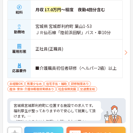
月収
17.0万円
～程度 夜勤4回分含む
給料
宮城県 宮城郡利府町 葉山1-53
勤務地
ＪＲ仙石線「陸前浜田駅」バス・車10分
正社員(正職員)
雇用形態
■介護職員初任者研修（ヘルパー2級）以上
応募要件
未経験OK
残業少なめ
住宅手当・補助
研修制度あり
産休･育休･介護休暇取得実績あり
社会保険完備
交通費支給
宮城県宮城郡利府町に位置する施設での求人です。
福利厚生が整っておりますので安心して就業して頂
けます。
ご興味のある方はお気軽にお問い合わせ下さい。