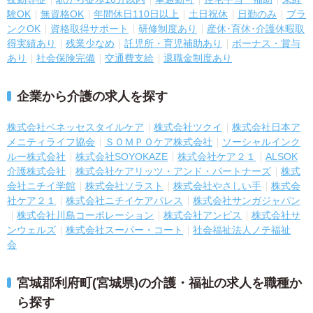
験OK
無資格OK
年間休日110日以上
土日祝休
日勤のみ
ブラ
ンクOK
資格取得サポート
研修制度あり
産休･育休･介護休暇取
得実績あり
残業少なめ
託児所・育児補助あり
ボーナス・賞与
あり
社会保険完備
交通費支給
退職金制度あり
企業から介護の求人を探す
株式会社ベネッセスタイルケア
株式会社ツクイ
株式会社日本ア
メニティライフ協会
ＳＯＭＰＯケア株式会社
ソーシャルインク
ルー株式会社
株式会社SOYOKAZE
株式会社ケア２１
ALSOK
介護株式会社
株式会社ケアリッツ・アンド・パートナーズ
株式
会社ニチイ学館
株式会社ソラスト
株式会社やさしい手
株式会
社ケア２１
株式会社ニチイケアパレス
株式会社サンガジャパン
株式会社川島コーポレーション
株式会社アンビス
株式会社サ
ンウェルズ
株式会社スーパー・コート
社会福祉法人ノテ福祉
会
宮城郡利府町(宮城県)の介護・福祉の求人を職種か
ら探す