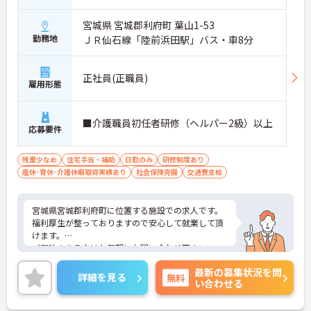
宮城県 宮城郡利府町 葉山1-53
勤務地
ＪＲ仙石線「陸前浜田駅」バス・車8分
正社員(正職員)
雇用形態
■介護職員初任者研修（ヘルパー2級）以上
応募要件
残業少なめ
住宅手当・補助
日勤のみ
研修制度あり
産休･育休･介護休暇取得実績あり
社会保険完備
交通費支給
宮城県宮城郡利府町に位置する施設での求人です。
福利厚生が整っておりますので安心して就業して頂
けます。
ご興味のある方はお気軽にお問い合わせ下さい。
最新の募集状況を問
詳細を見る
無料
い合わせる