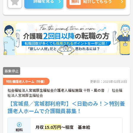
詳細を見る
無料
紹介してもらう
募集停止
特別養護老人ホーム（特養）
更新日：2025年02月10日
社会福祉法人宮城厚生福祉会介護老人福祉施設 十符・風の音
社会福
祉法人宮城厚生福祉会
【宮城県／宮城郡利府町】＜日勤のみ！＞特別養
護老人ホームで介護職員募集！
月収
15.0万円
～程度 基本給
給料