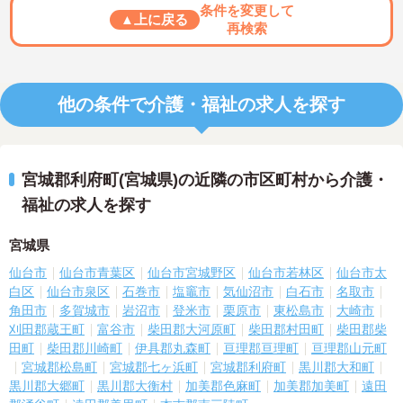
条件を変更して
▲上に戻る
再検索
他の条件で介護・福祉の求人を探す
宮城郡利府町(宮城県)の近隣の市区町村から介護・
福祉の求人を探す
宮城県
仙台市
仙台市青葉区
仙台市宮城野区
仙台市若林区
仙台市太
白区
仙台市泉区
石巻市
塩竈市
気仙沼市
白石市
名取市
角田市
多賀城市
岩沼市
登米市
栗原市
東松島市
大崎市
刈田郡蔵王町
富谷市
柴田郡大河原町
柴田郡村田町
柴田郡柴
田町
柴田郡川崎町
伊具郡丸森町
亘理郡亘理町
亘理郡山元町
宮城郡松島町
宮城郡七ヶ浜町
宮城郡利府町
黒川郡大和町
黒川郡大郷町
黒川郡大衡村
加美郡色麻町
加美郡加美町
遠田