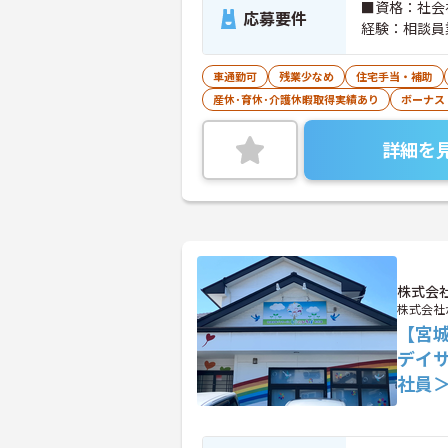
■資格：社会
応募要件
経験：相談員
車通勤可
残業少なめ
住宅手当・補助
産休･育休･介護休暇取得実績あり
ボーナス
詳細を
株式会
株式会社
【宮
デイ
社員