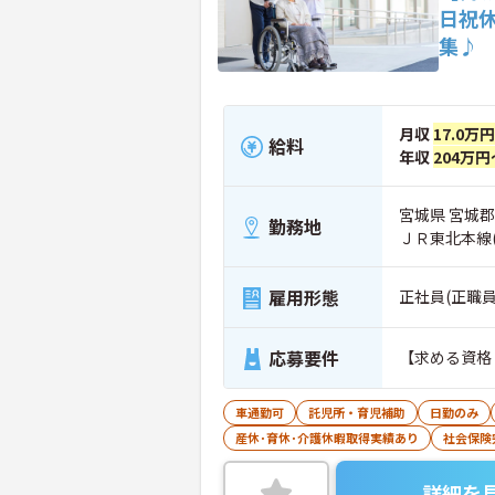
日祝
集♪
月収
17.0万
給料
年収
204万円
宮城県 宮城郡
勤務地
ＪＲ東北本線
雇用形態
正社員(正職員
応募要件
【求める資格
車通勤可
託児所・育児補助
日勤のみ
産休･育休･介護休暇取得実績あり
社会保険
詳細を