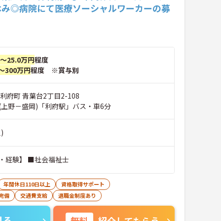
休み◎病院にて医療ソーシャルワーカーの募
円～25.0万円
程度
～300万円
程度 ※賞与別
利府町 青葉台2丁目2-108
(上野－盛岡)「利府駅」バス・車6分
)
・経験】 ■社会福祉士
年間休日110日以上
資格取得サポート
完備
交通費支給
退職金制度あり
見る
無料
紹介してもらう