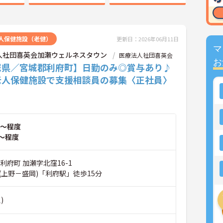
人保健施設（老健）
更新日：2026年06月11日
マ
人社団喜英会加瀬ウェルネスタウン
医療法人社団喜英会
お
城県／宮城郡利府町】日勤のみ◎賞与あり♪
老人保健施設で支援相談員の募集〈正社員〉
～程度
～程度
利府町 加瀬字北窪16-1
(上野－盛岡)「利府駅」徒歩15分
)