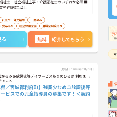
福祉士・社会福祉主事・介護福祉士のいずれか必須 ■
業務経験3年以上
託児所・育児補助
日勤のみ
・賞与あり
社会保険完備
退職金制度あり
見る
無料
紹介してもらう
更新日：2026年03月06日
社かるみあ放課後等デイサービスもりのひろば 利府園
かるみあ
城県／宮城郡利府町】残業少なめ◎放課後等
サービスでの児童指導員の募集です！＜契約
＞