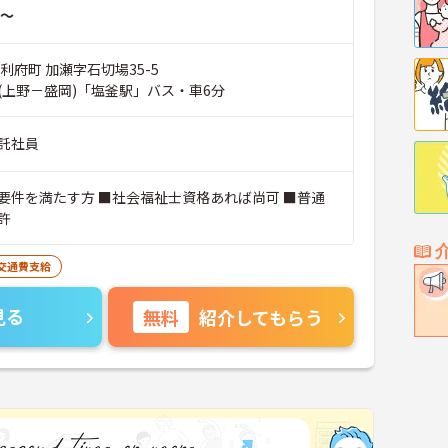
～
利府町 加瀬字石切場35-5
(上野－盛岡)「塩釜駅」バス・車6分
託社員
要件を満たす方 ■社会福祉士資格あれば尚可 ■普通
許
交通費支給
見る
無料
紹介してもらう