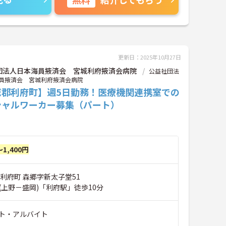
更新日：2025年10月27日
団法人日本海員掖済会 宮城利府掖済会病院
公益社団法
員掖済会 宮城利府掖済会病院
城郡利府町】週5日勤務！医療機関連携室での
シャルワーカー募集（パート）
～1,400円
利府町 森郷字新太子堂51
(上野－盛岡)「利府駅」徒歩10分
ト・アルバイト