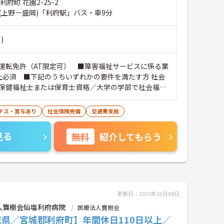
府町 花園2-25-2
(上野－盛岡)「利府駅」バス・車9分
)
運転免許（AT限定可） ■障害福祉サービスに係る業
上必須 ■下記のうちいずれかの要件を満たす方 社会
保健福祉士または保育士資格／大学の学部で社会福祉
教育学又は社会学を専修する学科を修めて卒業した者
卒業した者等で、2年以上児童福祉事業に従事した者
ナス・賞与あり
社会保険完備
交通費支給
学校、高等学校等の教諭となる資格を有する者で、知
めた者／3年以上児童福祉事業に従事した者で知事が
見る
無料
紹介してもらう
者（中卒以上）
更新日：2025年02月04日
人寶樹会仙塩利府病院
医療法人寶樹会
城県／宮城郡利府町】年間休日110日以上／