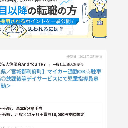
更新日：2025年03月04日
法人悠優会And You TRY
一般社団法人悠優会
城県／宮城郡利府町】マイカー通勤OK☆駐車
備◎放課後等デイサービスにて児童指導員募
日勤＞
～程度、基本給+諸手当
～程度、月収×12ヶ月＋賞与10,000円支給想定