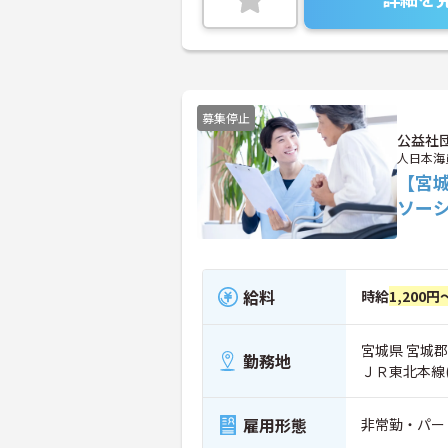
募集停止
公益社
人日本海
【宮
ソー
給料
時給
1,200円
宮城県 宮城郡
勤務地
ＪＲ東北本線
雇用形態
非常勤・パー