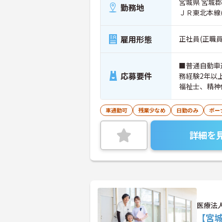
宮城県 宮城郡利
勤務地
ＪＲ東北本線
雇用形態
正社員(正職員
■普通自動車
応募要件
務経験2年以
福祉士、精神
学、心理学、
／高等学校を
車通勤可
残業少なめ
日勤のみ
ボー
／小学校、中
事が適当と認
詳細を
適当と認めた
医療法
【宮