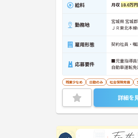
給料
月収
18.0万円
宮城県 宮城郡
勤務地
ＪＲ東北本線
雇用形態
契約社員・嘱
■児童指導員
応募要件
自動車運転免
残業少なめ
日勤のみ
社会保険完備
詳細を