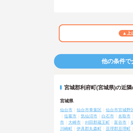
▲上
他の条件で
宮城郡利府町(宮城県)の近
宮城県
仙台市
仙台市青葉区
仙台市宮城野
塩竈市
気仙沼市
白石市
名取市
市
大崎市
刈田郡蔵王町
富谷市
川崎町
伊具郡丸森町
亘理郡亘理町