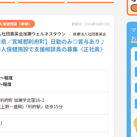
人保健施設（老健）
更新日：2026年06月11日
マ
人社団喜英会加瀬ウェルネスタウン
医療法人社団喜英会
お
城県／宮城郡利府町】日勤のみ◎賞与あり♪
老人保健施設で支援相談員の募集〈正社員〉
～程度
～程度
利府町 加瀬字北窪16-1
(上野－盛岡)「利府駅」徒歩15分
)