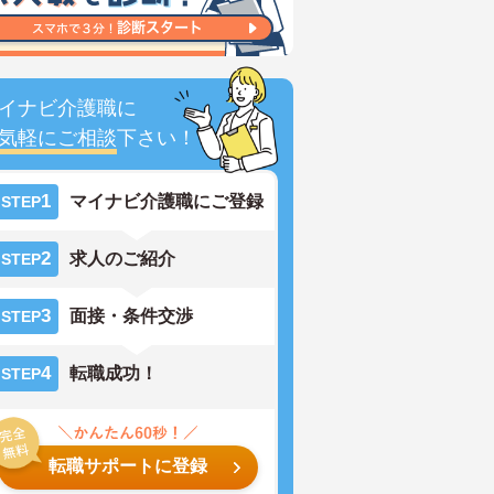
イナビ介護職に
気軽にご相談
下さい！
1
マイナビ介護職にご登録
STEP
2
求人のご紹介
STEP
3
面接・条件交渉
STEP
4
転職成功！
STEP
転職サポートに登録