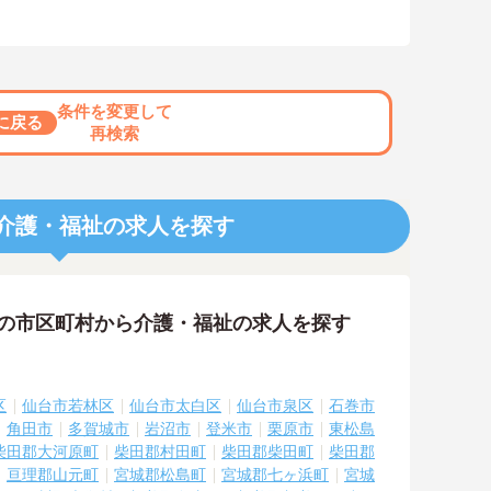
条件を変更して
に戻る
再検索
介護・福祉の求人を探す
隣の市区町村から介護・福祉の求人を探す
区
仙台市若林区
仙台市太白区
仙台市泉区
石巻市
角田市
多賀城市
岩沼市
登米市
栗原市
東松島
柴田郡大河原町
柴田郡村田町
柴田郡柴田町
柴田郡
亘理郡山元町
宮城郡松島町
宮城郡七ヶ浜町
宮城