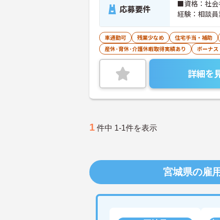
■資格：社会
応募要件
経験：相談員
車通勤可
残業少なめ
住宅手当・補助
産休･育休･介護休暇取得実績あり
ボーナス
詳細を
1
件中 1-1件を表示
宮城県の雇