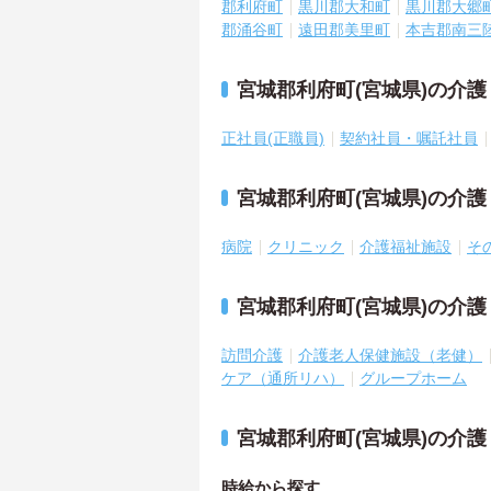
郡利府町
黒川郡大和町
黒川郡大郷
郡涌谷町
遠田郡美里町
本吉郡南三
宮城郡利府町(宮城県)の介
正社員(正職員)
契約社員・嘱託社員
宮城郡利府町(宮城県)の介
病院
クリニック
介護福祉施設
そ
宮城郡利府町(宮城県)の介
訪問介護
介護老人保健施設（老健）
ケア（通所リハ）
グループホーム
宮城郡利府町(宮城県)の介
時給から探す