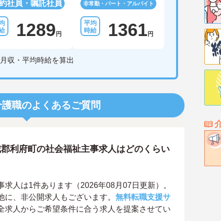
約社員・嘱託社員
非常勤・パート・アルバイト
1289
1361
円
円
月収・平均時給を算出
介護職のよくあるご質問
城郡利府町の社会福祉主事求人はどのくらい
人は1件あります（2026年08月07日更新）。
他に、非公開求人もございます。
無料転職支援サ
全求人からご希望条件に合う求人を提案させてい