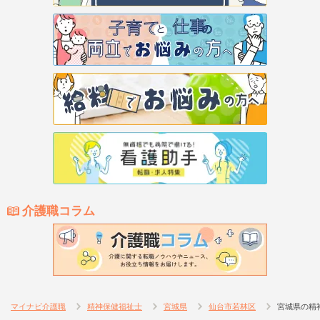
介護職コラム
マイナビ介護職
精神保健福祉士
宮城県
仙台市若林区
宮城県の精