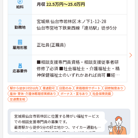
月収
22.5万円～25.0万円
給料
宮城県 仙台市若林区 木ノ下1-12-28
勤務地
仙台市営地下鉄東西線「連坊駅」徒歩5分
正社員(正職員)
雇用形態
■相談支援専門員資格・相談支援従事者研
修修了必須 ■社会福祉士・介護福祉士・精
応募要件
神保健福祉士のいずれかあれば尚可 ■経
験：以下すべて必須項目 ○相談支援従事者
初任者研修受講済みの方、または研修受講
駅から徒歩10分以内
車通勤可
日勤のみ
資格取得サポート
研修制度あり
産休･育休･介護休暇取得実績あり
要件を満たしている方（一定の実務経験が
ボーナス・賞与あり
社会保険完備
交通費支給
必要） ○コミュニケーション能力 ○障害福
祉サービスに関する知識必須 ■基本的なPC
操作：Word,Excelでの文書作成・記録管理
宮城県仙台市若林区に位置する障がい福祉サービス
■普通自動車運転免許必須（AT限定可）
での相談支援専門員の募集です。
最寄駅から徒歩5分の好立地かつ、マイカー通勤も
◎のため、様々な通勤手段を選ぶことができて便