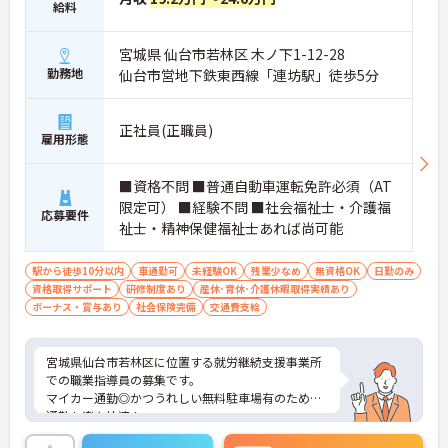
給料
宮城県 仙台市若林区 木ノ下1-12-28
勤務地
仙台市営地下鉄東西線「連坊駅」徒歩5分
正社員(正職員)
雇用形態
■資格不問 ■普通自動車運転免許必須（AT
限定可） ■経験不問 ■社会福祉士・介護福
応募要件
祉士・精神保健福祉士あれば尚可能
駅から徒歩10分以内
車通勤可
未経験OK
残業少なめ
無資格OK
日勤のみ
資格取得サポート
研修制度あり
産休･育休･介護休暇取得実績あり
ボーナス・賞与あり
社会保険完備
交通費支給
宮城県仙台市若林区に位置する就労継続支援事業所
での職業指導員の募集です。
マイカー通勤◎かつうれしい無料駐車場有のため、
通勤も楽々快適！
未経験でも安心の研修制度があります！