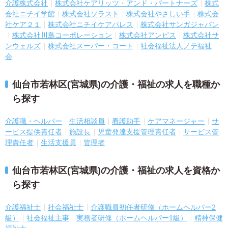
介護株式会社
株式会社ケアリッツ・アンド・パートナーズ
株式
会社ニチイ学館
株式会社ソラスト
株式会社やさしい手
株式会
社ケア２１
株式会社ニチイケアパレス
株式会社サンガジャパン
株式会社川島コーポレーション
株式会社アンビス
株式会社サ
ンウェルズ
株式会社スーパー・コート
社会福祉法人ノテ福祉
会
仙台市若林区(宮城県)の介護・福祉の求人を職種か
ら探す
介護職・ヘルパー
生活相談員
看護助手
ケアマネージャー
サ
ービス提供責任者
施設長
児童発達支援管理責任者
サービス管
理責任者
生活支援員
管理者
仙台市若林区(宮城県)の介護・福祉の求人を資格か
ら探す
介護福祉士
社会福祉士
介護職員初任者研修（ホームヘルパー2
級）
社会福祉主事
実務者研修（ホームヘルパー1級）
精神保健