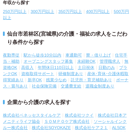
年収から探す
250万円以上
300万円以上
350万円以上
400万円以上
500万円
以上
仙台市若林区(宮城県)の介護・福祉の求人をこだわ
り条件から探す
夜勤専従
駅から徒歩10分以内
車通勤可
寮・借り上げ
住宅手
当・補助
オープニングスタッフ募集
未経験OK
管理職求人
無
資格OK
高収入
年間休日110日以上
土日祝休
日勤のみ
ブラ
ンクOK
資格取得サポート
研修制度あり
産休･育休･介護休暇取
得実績あり
新卒OK
残業少なめ
託児所・育児補助あり
ボーナ
ス・賞与あり
社会保険完備
交通費支給
退職金制度あり
企業から介護の求人を探す
株式会社ベネッセスタイルケア
株式会社ツクイ
株式会社日本ア
メニティライフ協会
ＳＯＭＰＯケア株式会社
ソーシャルインク
ルー株式会社
株式会社SOYOKAZE
株式会社ケア２１
ALSOK