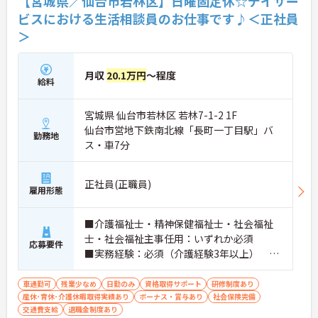
【宮城県／仙台市若林区】日曜固定休☆デイサー
ビスにおける生活相談員のお仕事です♪＜正社員
＞
月収
20.1万円
～程度
給料
宮城県 仙台市若林区 若林7-1-2 1F
仙台市営地下鉄南北線「長町一丁目駅」バ
勤務地
ス・車7分
正社員(正職員)
雇用形態
■介護福祉士・精神保健福祉士・社会福祉
士・社会福祉主事任用：いずれか必須
応募要件
■実務経験：必須（介護経験3年以上）
■普通自動車運転免許（AT限定可）：必須
車通勤可
残業少なめ
日勤のみ
資格取得サポート
研修制度あり
産休･育休･介護休暇取得実績あり
ボーナス・賞与あり
社会保険完備
交通費支給
退職金制度あり