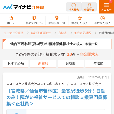
0
0
求人検索
会員登録
メニュー
ホーム
初めての方へ
面談会場一覧
保存した求人
最近見た求人
マイナビ介護職
精神保健福祉士
宮城県
仙台市若林区
宮城県の精
仙台市若林区(宮城県)の精神保健福祉士
の求人・転職一覧
10
この条件の介護・福祉求人数
非公開求人
件 ＋
おすすめ順
新着順
月収順
年収順
更新日：2026年07月16日
コスモスケア株式会社コスモス＠こねくと
コスモスケア株式会社
【宮城県／仙台市若林区】最寄駅徒歩5分！日勤
のみ！障がい福祉サービスでの相談支援専門員募
集＜正社員＞