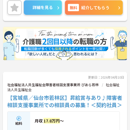
利！
日勤のみのためプライベートの予定も立てやすく、
詳細を見る
無料
紹介してもらう
両立が可能！
ご興味のある方はご面接のポイントをお伝えいたし
ますので、お気軽にご相談ください。
更新日：2026年04月10日
社会福祉法人共生福祉会障害者相談支援事業所 ぴあら若林
社会福祉
法人共生福祉会
【宮城県／仙台市若林区】昇給賞与あり♪障害者
相談支援事業所での相談員の募集！＜契約社員＞
月収
17.8万円
～
給料