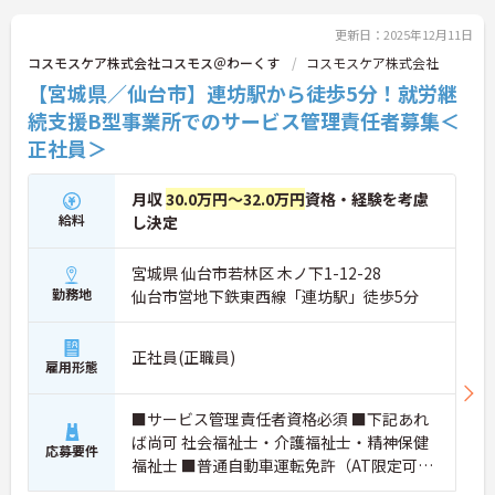
更新日：2025年12月11日
コスモスケア株式会社コスモス＠わーくす
コスモスケア株式会社
【宮城県／仙台市】連坊駅から徒歩5分！就労継
続支援B型事業所でのサービス管理責任者募集＜
正社員＞
月収
30.0万円～32.0万円
資格・経験を考慮
給料
し決定
宮城県 仙台市若林区 木ノ下1-12-28
勤務地
仙台市営地下鉄東西線「連坊駅」徒歩5分
正社員(正職員)
雇用形態
■サービス管理責任者資格必須 ■下記あれ
ば尚可 社会福祉士・介護福祉士・精神保健
応募要件
福祉士 ■普通自動車運転免許（AT限定可）
必須