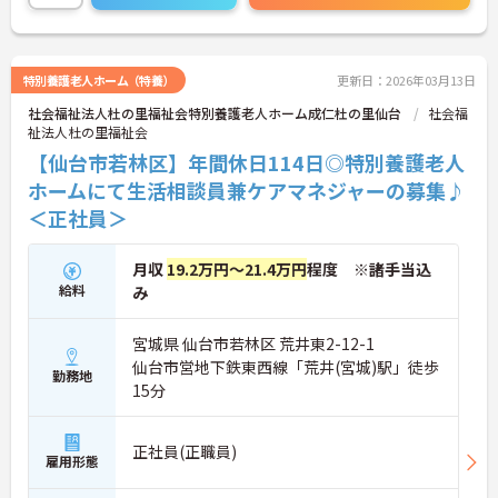
に詳細をお話しいたしますのでお気軽にご相談くだ
さい！
特別養護老人ホーム（特養）
更新日：2026年03月13日
社会福祉法人杜の里福祉会特別養護老人ホーム成仁杜の里仙台
社会福
祉法人杜の里福祉会
【仙台市若林区】年間休日114日◎特別養護老人
ホームにて生活相談員兼ケアマネジャーの募集♪
＜正社員＞
月収
19.2万円～21.4万円
程度 ※諸手当込
給料
み
宮城県 仙台市若林区 荒井東2-12-1
仙台市営地下鉄東西線「荒井(宮城)駅」徒歩
勤務地
15分
正社員(正職員)
雇用形態