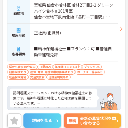
宮城県 仙台市若林区 若林2丁目2-1 グリーン
ハイツ若林Ⅱ101号室
勤務地
仙台市営地下鉄南北線「長町一丁目駅」徒
歩7分
正社員(正職員)
雇用形態
■精神保健福祉士 ■ブランク：可 ■普通自
応募要件
動車運転免許
駅から徒歩10分以内
日勤のみ
年間休日110日以上
ブランクOK
研修制度あり
産休･育休･介護休暇取得実績あり
ボーナス・賞与あり
社会保険完備
交通費支給
退職金制度あり
訪問看護ステーションにおける精神保健福祉士の募
集です。精神科看護に特化した在宅医療を展開して
いる法人です。
年間休日は124日もあり、プライベートを大切にし
ながらご勤務いただけます。ご利用者一人ひとりの
最新の募集状況を問
状況に合わせた最適なサービスができる環境です。
詳細を見る
無料
い合わせる
ご興味のある方には、面接対策ポイントなど、さら