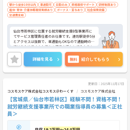
駅から徒歩10分以内
車通勤可
日勤のみ
資格取得サポート
研修制度あり
産休･育休･介護休暇取得実績あり
ボーナス・賞与あり
社会保険完備
交通費支給
仙台市若林区に位置する就労継続支援B型事業所に
てサービス管理責任者のお仕事です。連坊駅徒歩5分
とアクセスは抜群で、車通勤もOKなので通勤時の負
担は少なめです♪お持ちの資格を活かして今よりも
っとスキルアップ・キャリアアップを目指しません
か？福利厚生充実◎定年制70歳まであり、末永く安
詳細を見る
無料
紹介してもらう
心して働ける環境が整っています！ご興味のある方
には、面接対策ポイントなどさらに詳細をお話いた
しますので、お気軽にご相談ください。
更新日：2025年11月17日
コスモスケア株式会社コスモス＠わーくす
コスモスケア株式会社
【宮城県／仙台市若林区】経験不問！資格不問！
就労継続支援事業所での職業指導員の募集＜正社
員＞
月収
19.2万円～24.0万円