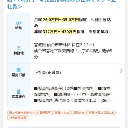
社員＞
月収
26.0万円～35.0万円
程度 ※諸手当込
み
給料
年収
312万円～420万円
程度 ※想定年収
宮城県 仙台市若林区 伊在2-17－7
仙台市営地下鉄東西線「六丁の目駅」徒歩9
勤務地
分
正社員(正職員)
雇用形態
■児童指導員任用資格■社会福祉士■精神
保健福祉士■幼稚園・小・中・高教員免許
応募要件
■児童福祉法に基づく事業で2年以上(360日
以上)、最終学歴が中卒の場合は3年以上(54
0日以上)の実務経験■大学・大学院におい
駅から徒歩10分以内
車通勤可
残業少なめ
日勤のみ
年間休日110日以上
社会保険完備
て社会福祉学、心理学、教育学もしくは社
会学を専修する学部、学科を卒業した方■