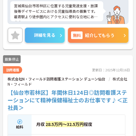
普通自動車運転免許必須(AT限定可)
宮城県仙台市若林区に位置する児童発達支援・放課
後等デイサービスにおける児童指導員の募集です。
最寄駅より徒歩圏内とアクセスに便利な立地にあり
ます。
年間休日は110日もあり、プライベートを大切にし
ながらご勤務いただけます。また、研修制度が充実
詳細を見る
無料
紹介してもらう
しています。業務に不安がある方も安心してご勤務
いただけます。
ご興味のある方には、面接対策ポイントなど、さら
に詳細をご案内しますのでお気軽にご相談くださ
募集停止
い！
訪問看護
更新日：2025年12月16日
株式会社N・フィールド訪問看護ステーション デューン仙台
株式会社
N・フィールド
【仙台市若林区】年間休日124日◎訪問看護ステ
ーションにて精神保健福祉士のお仕事です♪＜正
社員＞
月収
28.5万円～32.5万円
程度
給料