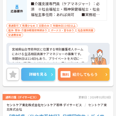
■介護支援専門員（ケアマネジャー）：必
須 ※社会福祉士・精神保健福祉士・社会
応募要件
福祉主事任用：あれば尚可 ■実務経
験：不問 ※老人福祉施設にて相談員経験
あれば尚可 ■普通自動車運転免許（AT
車通勤可
残業少なめ
日勤のみ
年間休日110日以上
産休･育休･介護休暇取得実績あり
限定可）：必須
ボーナス・賞与あり
社会保険完備
交通費支給
宮城県仙台市若林区に位置する特別養護老人ホーム
における生活相談員兼ケアマネジャーの募集です。
年間休日は114日もあり、プライベートを大切にし
ながらご勤務いただけます。また、賞与は計4.5ヶ月
分の支給実績があり、頑張りがきちんと評価される
職場です。
詳細を見る
無料
紹介してもらう
ご興味のある方には、面接対策ポイントなど、さら
に詳細をご案内しますのでお気軽にご相談くださ
い！
通所介護（デイサービス）
更新日：2026年01月28日
セントケア東北株式会社セントケア若林 デイサービス
セントケア東
北株式会社