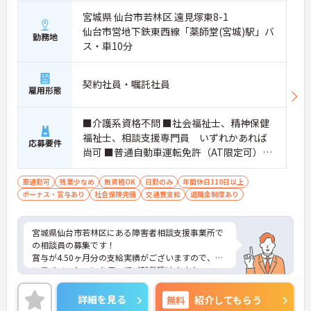
宮城県 仙台市若林区 遠見塚東8-1
仙台市営地下鉄東西線「薬師堂(宮城)駅」バ
勤務地
ス・車10分
契約社員・嘱託社員
雇用形態
■介護系資格不問 ■社会福祉士、精神保健
福祉士、相談支援専門員 いずれかあれば
応募要件
尚可 ■普通自動車運転免許（AT限定可）必
須 ■経験不問 ■相談員経験あれば尚可
車通勤可
残業少なめ
無資格OK
日勤のみ
年間休日110日以上
ボーナス・賞与あり
社会保険完備
交通費支給
退職金制度あり
宮城県仙台市若林区にある障害者相談支援事業所で
の相談員の募集です！
賞与が4.50ヶ月分の支給実績がございますので、高
いモチベーションを保ってご就業頂けます♪
残業は月に5時間程度と少なめで、プライベートや
家庭との両立もしやすい環境です。
詳細を見る
無料
紹介してもらう
ご興味のある方には、面接対策ポイントなど、さら