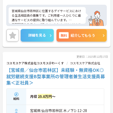
宮城県仙台市若林区に位置するデイサービスにおけ
る生活相談員の募集です。ご利用者一人ひとりに最
適なサービスの提供に取り組んでいます。
日曜固定休みです。プライベートとのメリハリのあ
る働き方が可能です。また、研修制度が充実してお
り、働きながらスキルアップが目指せます。
詳細を見る
無料
紹介してもらう
ご興味のある方には、面接対策ポイントなど、さら
に詳細をお話しいたしますのでお気軽にご相談くだ
さい！
更新日：2025年12月17日
コスモスケア株式会社コスモス＠わーくす
コスモスケア株式会社
【宮城県／仙台市若林区】未経験・無資格OK◎
就労継続支援B型事業所の管理者兼生活支援員募
集＜正社員＞
月収
25.0万円
～
給料
宮城県 仙台市若林区 木ノ下1-12-28