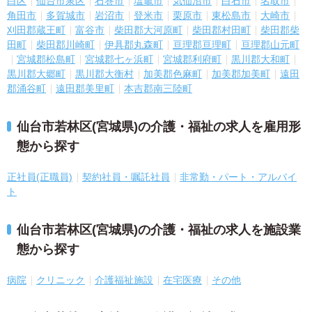
白区
仙台市泉区
石巻市
塩竈市
気仙沼市
白石市
名取市
角田市
多賀城市
岩沼市
登米市
栗原市
東松島市
大崎市
刈田郡蔵王町
富谷市
柴田郡大河原町
柴田郡村田町
柴田郡柴
田町
柴田郡川崎町
伊具郡丸森町
亘理郡亘理町
亘理郡山元町
宮城郡松島町
宮城郡七ヶ浜町
宮城郡利府町
黒川郡大和町
黒川郡大郷町
黒川郡大衡村
加美郡色麻町
加美郡加美町
遠田
郡涌谷町
遠田郡美里町
本吉郡南三陸町
仙台市若林区(宮城県)の介護・福祉の求人を雇用形
態から探す
正社員(正職員)
契約社員・嘱託社員
非常勤・パート・アルバイ
ト
仙台市若林区(宮城県)の介護・福祉の求人を施設業
態から探す
病院
クリニック
介護福祉施設
在宅医療
その他