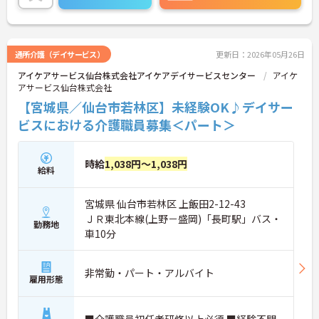
わせください。
通所介護（デイサービス）
更新日：2026年05月26日
アイケアサービス仙台株式会社アイケアデイサービスセンター
アイケ
アサービス仙台株式会社
【宮城県／仙台市若林区】未経験OK♪デイサー
ビスにおける介護職員募集＜パート＞
時給
1,038円～1,038円
給料
宮城県 仙台市若林区 上飯田2-12-43
ＪＲ東北本線(上野－盛岡)「長町駅」バス・
勤務地
車10分
非常勤・パート・アルバイト
雇用形態