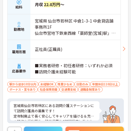
月収
22.0万円
～
給料
宮城県 仙台市若林区 中倉1-3-1 中倉貸店舗
事務所1F
勤務地
仙台市営地下鉄東西線「薬師堂(宮城)駅」徒
歩10分
正社員(正職員)
雇用形態
■実務者研修・初任者研修：いずれか必須
応募要件
■訪問介護未経験可能
駅から徒歩10分以内
未経験OK
残業少なめ
日勤のみ
年間休日110日以上
ボーナス・賞与あり
社会保険完備
交通費支給
退職金制度あり
宮城県仙台市若林区にある訪問介護ステーションに
て訪問介護員の募集です！
定年制廃止で長く安心してキャリアを描ける＆充実
の研修や福利厚生、残業月平均5時間程度と働きや
すい環境です。