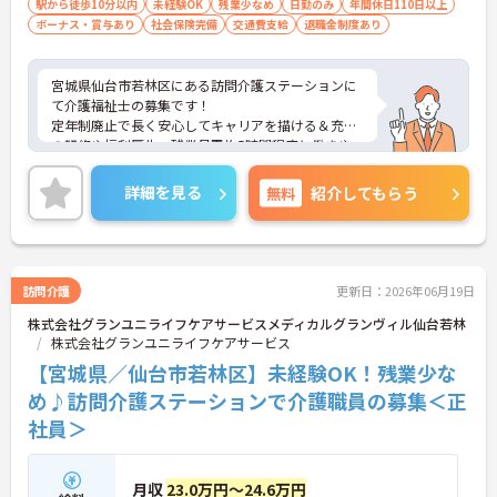
駅から徒歩10分以内
未経験OK
残業少なめ
日勤のみ
年間休日110日以上
ボーナス・賞与あり
社会保険完備
交通費支給
退職金制度あり
宮城県仙台市若林区にある訪問介護ステーションに
て介護福祉士の募集です！
定年制廃止で長く安心してキャリアを描ける＆充実
の研修や福利厚生、残業月平均5時間程度と働きや
すい環境です。
管理職や将来のキャリアアップも叶う職場です！
詳細を見る
無料
紹介してもらう
ご面接のポイントをお伝えしますので、お気軽にお
問い合わせください。
訪問介護
更新日：2026年06月19日
株式会社グランユニライフケアサービスメディカルグランヴィル仙台若林
株式会社グランユニライフケアサービス
【宮城県／仙台市若林区】未経験OK！残業少な
め♪訪問介護ステーションで介護職員の募集＜正
社員＞
月収
23.0万円～24.6万円