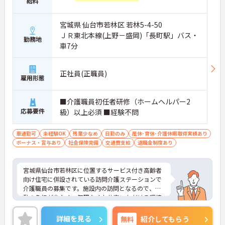
給料
宮城県 仙台市若林区 若林5-4-50
ＪＲ東北本線(上野－盛岡)「長町駅」バス・
勤務地
車7分
正社員(正職員)
雇用形態
■介護職員初任者研修（ホームヘルパー2
応募要件
級）以上必須 ■経験不問
車通勤可
未経験OK
残業少なめ
日勤のみ
産休･育休･介護休暇取得実績あり
ボーナス・賞与あり
社会保険完備
交通費支給
退職金制度あり
宮城県仙台市若林区に位置するサービス付き高齢者
向け住宅に併設されている訪問介護ステーションで
介護職員の募集です。施設内の訪問となるので、移
動の負担が少なく、無理なくお仕事いただける環境
です！また、教育体制が整っているので、安心して
お仕事スタートいただけます♪ご興味のある方はご
詳細を見る
無料
紹介してもらう
面接のポイントお伝えしますのでご気軽にお問い合