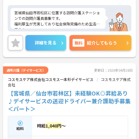
宮城県仙田市若松区に位置する訪問介護ステーショ
ンでの訪問介護員募集です。
福利厚生が充実しており社会保険完備のため生活も
安心！
マイカー通勤◎かつ無料駐車場有のため、様々な通
勤手段から検討できます！
詳細を見る
無料
紹介してもらう
ご興味のある方はご面接のポイントをお伝えいたし
ますので、お気軽にご相談ください。
通所介護（デイサービス）
更新日：2026年04月28日
コスモスケア株式会社コスモス一本杉デイサービス
コスモスケア株式
会社
【宮城県／仙台市若林区】未経験OK◎昇給あり
♪デイサービスの送迎ドライバー兼介護助手募集
＜パート＞
時給
1,040円
～
給料