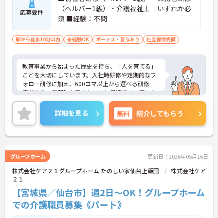
（ヘルパー1級）・介護福祉士 いずれか必
応募要件
須 ■経験：不問
駅から徒歩10分以内
未経験OK
ボーナス・賞与あり
社会保険完備
教育事業から始まった歴史を持ち、「人を育てる」
ことを大切にしています。入社時研修や定期的なフ
ォロー研修に加え、600コマ以上から選べる研修制
度があり、専門性を磨きたい方に最適です。笑いを
大切にし、互いに褒めあう社風が根付いているた
め、新人の方もすぐに馴染める温かい職場です。週1
詳細を見る
無料
紹介してもらう
日・1日1時間から勤務可能で、ご自身のペースで働
けます。ご興味のある方には、面接対策ポイントな
ど、さらに詳細をお話しいたしますのでお気軽にご
相談ください！
グループホーム
更新日：2026年05月16日
株式会社ケア２１グループホーム たのしい家仙台上飯田
株式会社ケア
２１
【宮城県／仙台市】週2日～OK！グループホーム
での介護職員募集《パート》