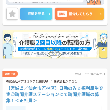
プライベートも満喫することができます。
ご興味のある方には、面接対策ポイントなど、さら
に詳細をお話いたしますので、お気軽にご相談くだ
詳細を見る
無料
紹介してもらう
さい。
訪問介護
更新日：2026年05月25日
株式会社ケア２１ケア21遠見塚
株式会社ケア２１
【宮城県／仙台市若林区】日勤のみ☆福利厚生充
実◎訪問介護ステーションにて訪問介護職の募
集！＜正社員＞