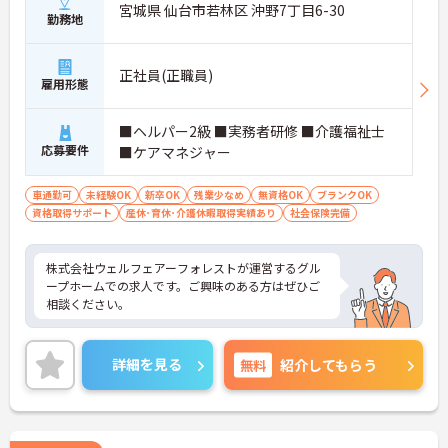
宮城県 仙台市若林区 沖野7丁目6-30
勤務地
正社員(正職員)
雇用形態
■ヘルパー2級 ■実務者研修 ■介護福祉士
応募要件
■ケアマネジャー
車通勤可
未経験OK
新卒OK
残業少なめ
無資格OK
ブランクOK
資格取得サポート
産休･育休･介護休暇取得実績あり
社会保険完備
株式会社ウェルフェアーフォレストが運営するグル
ープホームでの求人です。ご興味のある方はぜひご
相談ください。
詳細を見る
無料
紹介してもらう