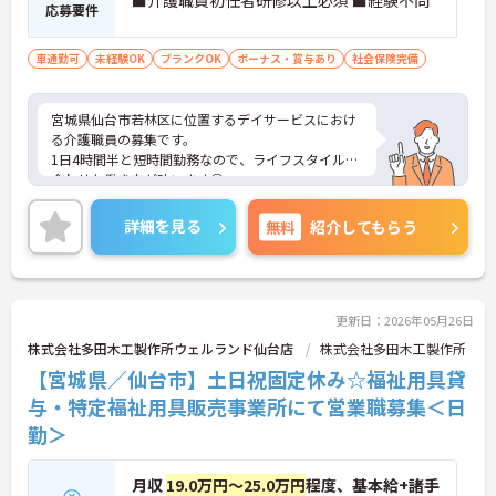
■介護職員初任者研修以上必須 ■経験不問
応募要件
車通勤可
未経験OK
ブランクOK
ボーナス・賞与あり
社会保険完備
宮城県仙台市若林区に位置するデイサービスにおけ
る介護職員の募集です。
1日4時間半と短時間勤務なので、ライフスタイルに
合わせた働き方が叶います◎
未経験・ブランクOK！お仕事に不安のある方も働き
やすい環境です♪
詳細を見る
無料
紹介してもらう
ご興味のある方には面接ポイントをお伝えしますの
で、お気軽にお問い合わせください！
更新日：2026年05月26日
株式会社多田木工製作所ウェルランド仙台店
株式会社多田木工製作所
【宮城県／仙台市】土日祝固定休み☆福祉用具貸
与・特定福祉用具販売事業所にて営業職募集＜日
勤＞
月収
19.0万円～25.0万円
程度、基本給+諸手