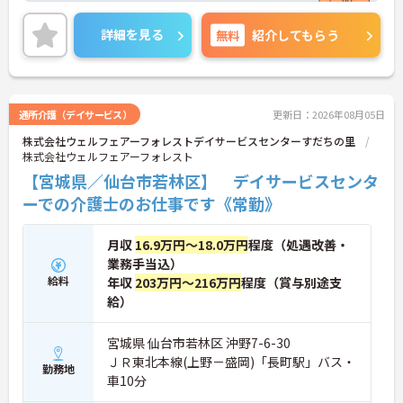
りで待遇面もばっちり！安心して長く働きやすい環
境が整っています♪ご興味のある方は面接ポイント
詳細を見る
無料
紹介してもらう
をお伝えしますので、お気軽にご連絡ください！
通所介護（デイサービス）
更新日：2026年08月05日
株式会社ウェルフェアーフォレストデイサービスセンターすだちの里
株式会社ウェルフェアーフォレスト
【宮城県／仙台市若林区】 デイサービスセンタ
ーでの介護士のお仕事です《常勤》
月収
16.9万円～18.0万円
程度（処遇改善・
業務手当込）
給料
年収
203万円～216万円
程度（賞与別途支
給）
宮城県 仙台市若林区 沖野7-6-30
ＪＲ東北本線(上野－盛岡)「長町駅」バス・
勤務地
車10分