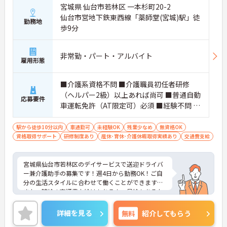
宮城県 仙台市若林区 一本杉町20-2
仙台市営地下鉄東西線「薬師堂(宮城)駅」徒
勤務地
歩9分
非常勤・パート・アルバイト
雇用形態
■介護系資格不問 ■介護職員初任者研修
（ヘルパー2級）以上あれば尚可 ■普通自動
応募要件
車運転免許（AT限定可）必須 ■経験不問 ■
キャラバンクラスの車両の運転経験あれば
尚可
駅から徒歩10分以内
車通勤可
未経験OK
残業少なめ
無資格OK
資格取得サポート
研修制度あり
産休･育休･介護休暇取得実績あり
交通費支給
宮城県仙台市若林区のデイサービスで送迎ドライバ
ー兼介護助手の募集です！週4日から勤務OK！ご自
分の生活スタイルに合わせて働くことができます◎
また、時給＋交通費支給はもちろん、昇給もあるた
め、あなたの頑張りがしっかり評価される職場です
♪ご興味のある方は面接ポイントをお伝えしますの
詳細を見る
無料
紹介してもらう
で、お気軽にご連絡ください！