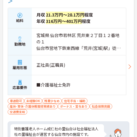
＞
月収
21.3万円～28.1万円
程度
給料
年収
316万円～401万円
程度
宮城県 仙台市若林区 荒井東２丁目１２番地
の１
勤務地
仙台市営地下鉄東西線「荒井(宮城)駅」徒歩
15分
正社員(正職員)
雇用形態
■介護福祉士免許
応募要件
車通勤可
未経験OK
残業少なめ
住宅手当・補助
産休･育休･介護休暇取得実績あり
ボーナス・賞与あり
社会保険完備
交通費支給
特別養護老人ホーム成仁杜の里仙台は社会福祉法人
杜の里福祉会が運営する仙台市内の施設です。