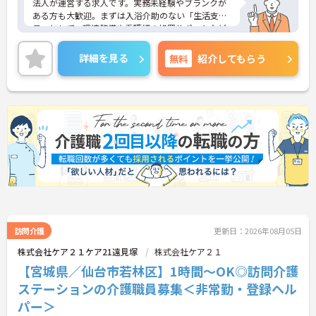
法人が運営する求人です。実務未経験やブランクが
ある方も大歓迎。まずは入浴介助のない「生活支援
員」として、環境整備や看護師の処置サポートなど
の業務からスタートし、無理なくホスピスケアの経
験を積むことができ、ゆくゆくは訪問介護員へステ
詳細を見る
無料
紹介してもらう
ップアップすることも可能です。残業は全社平均月5
時間程度と少なく、連続休暇の取得で支援金が支給
される独自の制度や、自由診療の割引が受けられる
福利厚生も充実しています。手厚い人員配置で、24
時間連携の訪問診療医もいるため、医療依存度の高
い方へのケアもチームで安心して取り組める環境で
す。
★おすすめPOINT★
【無理なくステップアップできる業務内容】
・実務未経験からでも挑戦可能です
・入浴介助なし、まずは生活支援や看護師のサポー
トからスタートできます
・資格取得支援制度を活用し、将来的に訪問介護員
訪問介護
更新日：2026年08月05日
を目指せる環境です
株式会社ケア２１ケア21遠見塚
株式会社ケア２１
【手厚い待遇と働きやすさの両立】
【宮城県／仙台市若林区】1時間～OK◎訪問介護
・残業は全社平均残業月5時間程度と少なくプライ
ベートの時間を確保できます
ステーションの介護職員募集＜非常勤・登録ヘル
・3日以上の連続休暇取得で支援金が支給される独
パー＞
自の制度があります