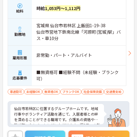
時給
1,053円～1,112円
給料
宮城県 仙台市若林区 上飯田1-19-38
仙台市営地下鉄南北線「河原町(宮城)駅」バ
勤務地
ス・車10分
非常勤・パート・アルバイト
雇用形態
■無資格可 ■経験不問（未経験・ブランク
応募要件
可）
車通勤可
未経験OK
無資格OK
ブランクOK
社会保険完備
交通費支給
仙台市若林区に位置するグループホームです。地域
行事やボランティア活動を通じて、入居者様との絆
を深めることができる職場です。介護系の資格や経
験が無い方もチャレンジいただけます。週2日～の勤
務が相談でき、プライベートとの両立もしやすい。
ご興味のある方には、面接対策ポイントなど、さら