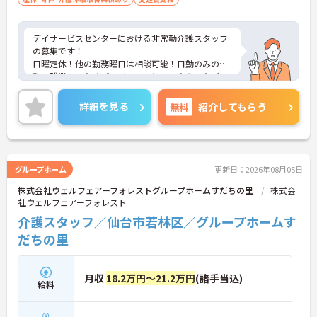
デイサービスセンターにおける非常勤介護スタッフ
の募集です！
日曜定休！他の勤務曜日は相談可能！日勤のみの勤
務で残業も少なくプライベートとの両立をしながら
働くことが可能です！
ご興味ある方には、面接のポイントなど、さらに詳
詳細を見る
無料
紹介してもらう
細をお話致しますのでお気軽にご相談ください。
グループホーム
更新日：2026年08月05日
株式会社ウェルフェアーフォレストグループホームすだちの里
株式会
社ウェルフェアーフォレスト
介護スタッフ／仙台市若林区／グループホームす
だちの里
月収
18.2万円～21.2万円
(諸手当込)
給料