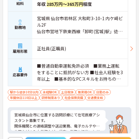
給料
年収
285万円～365万円
程度
宮城県 仙台市若林区 大和町3-10-1 内ケ崎ビ
ル2F
勤務地
仙台市営地下鉄東西線「卸町(宮城)駅」徒歩
10分
正社員(正職員)
雇用形態
■普通自動車運転免許必須 ■業務上運転
をすることに抵抗がない方 ■社会人経験を3
応募要件
年以上 ■基本的なPCスキルをお持ちの方
（インターネットでの情報検索、タイピン
グ・メールの送受信など） ■チームワーク
駅から徒歩10分以内
未経験OK
土日祝休
無資格OK
日勤のみ
年間休日110日以上
を大切にしながら、当事者意識を持ち主体
研修制度あり
社会保険完備
交通費支給
的に行動できる方
宮城県仙台市に位置する訪問診療にて在宅医療アシ
スタント募集です。
関係機関との連絡調整や送迎業務、電子カルテや処
方箋などの入力業務など、幅広い業務を担当いただ
くため、様々なスキルが身に着く職場です。