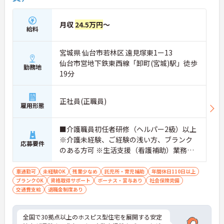
月収
24.5万円
～
給料
宮城県 仙台市若林区 遠見塚東1ー13
仙台市営地下鉄東西線「卸町(宮城)駅」徒歩
勤務地
19分
正社員(正職員)
雇用形態
■介護職員初任者研修（ヘルパー2級）以上
※介護未経験、ご経験の浅い方、ブランク
応募要件
のある方可 ※生活支援（看護補助）業務か
ら経験し、訪問介護員へのキャリアアップ
を目指せます
車通勤可
未経験OK
残業少なめ
託児所・育児補助
年間休日110日以上
ブランクOK
資格取得サポート
ボーナス・賞与あり
社会保険完備
交通費支給
退職金制度あり
全国で30拠点以上のホスピス型住宅を展開する安定