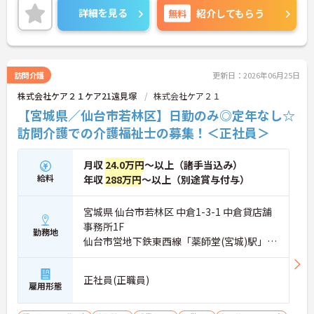
土日祝固定休み・年間休日126日とお休み多めでし
詳細を見る
無料
紹介してもらう
っかりとリフレッシュができます。
ご興味のある方には、面接対策ポイントなど、さら
に詳細をお話いたしますので、お気軽にご相談くだ
さい。
訪問介護
更新日：2026年06月25日
株式会社ケア２１ケア21遠見塚
株式会社ケア２１
【宮城県／仙台市若林区】日勤のみ◎定年なし☆
訪問介護での介護福祉士の募集！＜正社員＞
月収
24.0万円
～以上（諸手当込み）
給料
年収
288万円
～以上（別途賞与付与）
宮城県 仙台市若林区 中倉1-3-1 中倉貸店舗
事務所1F
勤務地
仙台市営地下鉄東西線「薬師堂(宮城)駅」徒
歩10分
正社員(正職員)
雇用形態