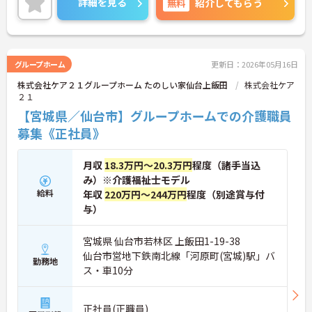
詳細を見る
無料
紹介してもらう
に詳細をお話ししますのでお気軽にご相談くださ
い！
グループホーム
更新日：2026年05月16日
株式会社ケア２１グループホーム たのしい家仙台上飯田
株式会社ケア
２１
【宮城県／仙台市】グループホームでの介護職員
募集《正社員》
月収
18.3万円～20.3万円
程度（諸手当込
み）※介護福祉士モデル
給料
年収
220万円～244万円
程度（別途賞与付
与）
宮城県 仙台市若林区 上飯田1-19-38
仙台市営地下鉄南北線「河原町(宮城)駅」バ
勤務地
ス・車10分
正社員(正職員)