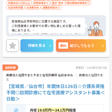
年間休日110日以上
研修制度あり
産休･育休･介護休暇取得実績あり
社会保険完備
交通費支給
退職金制度あり
宮城県仙台市若林区に位置する施設です。
ご利用者様とお散歩やお買い物も楽しめる整った環
境にあります。
仙台市に複数の施設を展開する法人で、地域に根付
いたサービスを提供しています。
これから介護業界へチャレンジしたい方も歓迎で
詳細を見る
無料
紹介してもらう
す。
ご興味ある方には、面接対策ポイントなど、さらに
詳細をお話しいたしますのでお気軽にご相談くださ
い！
訪問診療
更新日：2026年07月15日
医療法人社団やまとやまと在宅診療所 仙台あゆみ
医療法人社団やま
と
【宮城県／仙台市】年間休日126日☆介護系資格
不問◎訪問診療にて在宅医療アシスタント募集＜
日勤＞
月収
19.0万円～24.1万円
程度