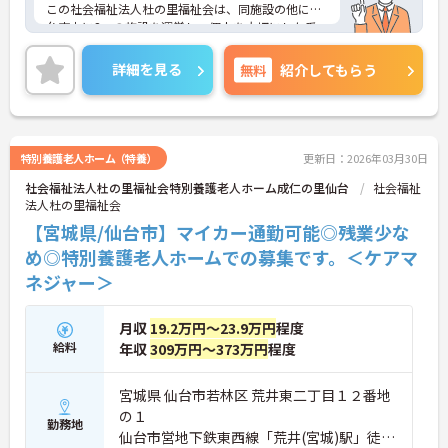
この社会福祉法人杜の里福祉会は、同施設の他に仙
台市内に2つの施設を運営し、個人を大切にした愛
情あるケアを提供しています。
経験やスキルよりもやる気や介護への想いを重視し
詳細を見る
無料
紹介してもらう
た採用を行なっていますので、少しでもご興味ある
方には、お気軽にご相談ください。
特別養護老人ホーム（特養）
更新日：2026年03月30日
社会福祉法人杜の里福祉会特別養護老人ホーム成仁の里仙台
社会福祉
法人杜の里福祉会
【宮城県/仙台市】マイカー通勤可能◎残業少な
め◎特別養護老人ホームでの募集です。＜ケアマ
ネジャー＞
月収
19.2万円～23.9万円
程度
給料
年収
309万円～373万円
程度
宮城県 仙台市若林区 荒井東二丁目１２番地
の１
勤務地
仙台市営地下鉄東西線「荒井(宮城)駅」徒歩