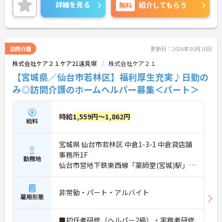
管理職や将来のキャリアアップも叶う職場です！
詳細を見る
無料
紹介してもらう
ご面接のポイントをお伝えしますので、お気軽にお
問い合わせください。
訪問介護
更新日：2026年05月16日
株式会社ケア２１ケア21遠見塚
株式会社ケア２１
【宮城県／仙台市若林区】福利厚生充実♪日勤の
み◎訪問介護のホームヘルパー募集＜パート＞
時給
1,559円～1,862円
給料
宮城県 仙台市若林区 中倉1-3-1 中倉貸店舗
事務所1F
勤務地
仙台市営地下鉄東西線「薬師堂(宮城)駅」徒
歩10分
非常勤・パート・アルバイト
雇用形態
■初任者研修（ヘルパー2級）・実務者研修