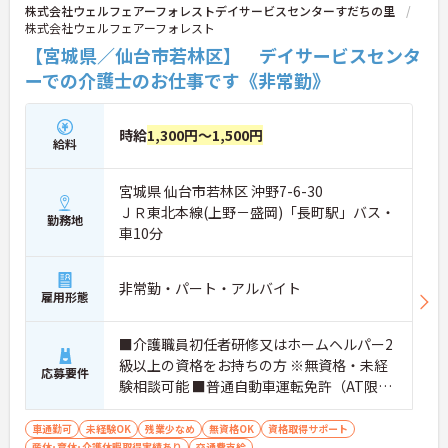
株式会社ウェルフェアーフォレストデイサービスセンターすだちの里
株式会社ウェルフェアーフォレスト
【宮城県／仙台市若林区】 デイサービスセンタ
ーでの介護士のお仕事です《非常勤》
時給
1,300円～1,500円
給料
宮城県 仙台市若林区 沖野7-6-30
ＪＲ東北本線(上野－盛岡)「長町駅」バス・
勤務地
車10分
非常勤・パート・アルバイト
雇用形態
■介護職員初任者研修又はホームヘルパー2
級以上の資格をお持ちの方 ※無資格・未経
応募要件
験相談可能 ■普通自動車運転免許（AT限定
可）
車通勤可
未経験OK
残業少なめ
無資格OK
資格取得サポート
産休･育休･介護休暇取得実績あり
交通費支給