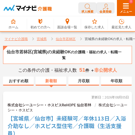
0
0
求人検索
会員登録
メニュー
ホーム
初めての方へ
面談会場一覧
保存した求人
最近見た求人
マイナビ介護職
宮城県
仙台市若林区
宮城県の未経験OKの求人・転職
仙台市若林区(宮城県)の未経験OK
の介護職・福祉の求人・転職一
覧
51
この条件の介護・福祉求人数
非公開求人
件 ＋
おすすめ順
新着順
月収順
年収順
更新日：2026年08月05日
株式会社シーユーシー・ホスピスReHOPE 仙台若林
株式会社シーユー
シー・ホスピス
【宮城県／仙台市】未経験可／年休113日／入浴
介助なし／ホスピス型住宅／介護職（生活支援
員）