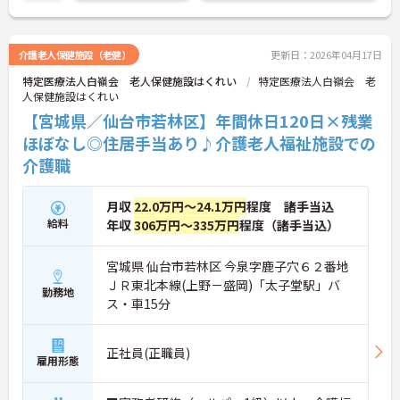
介護老人保健施設（老健）
更新日：2026年04月17日
特定医療法人白嶺会 老人保健施設はくれい
特定医療法人白嶺会 老
人保健施設はくれい
【宮城県／仙台市若林区】年間休日120日×残業
ほぼなし◎住居手当あり♪介護老人福祉施設での
介護職
月収
22.0万円～24.1万円
程度 諸手当込
給料
年収
306万円～335万円
程度（諸手当込）
宮城県 仙台市若林区 今泉字鹿子穴６２番地
ＪＲ東北本線(上野－盛岡)「太子堂駅」バ
勤務地
ス・車15分
正社員(正職員)
雇用形態