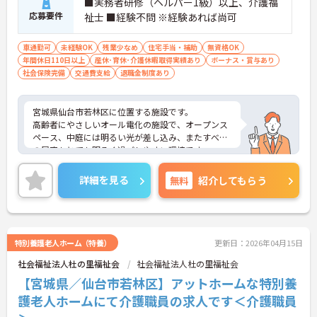
■実務者研修（ヘルパー1級）以上、介護福
応募要件
祉士 ■経験不問 ※経験あれば尚可
車通勤可
未経験OK
残業少なめ
住宅手当・補助
無資格OK
年間休日110日以上
産休･育休･介護休暇取得実績あり
ボーナス・賞与あり
社会保険完備
交通費支給
退職金制度あり
宮城県仙台市若林区に位置する施設です。
高齢者にやさしいオール電化の施設で、オープンス
ペース、中庭には明るい光が差し込み、またすべて
の居室もとても明るく過ごしやすい環境です。
在宅復帰を目指し、多職種協働でサポートしていま
す。
詳細を見る
無料
紹介してもらう
リハビリテーションなど、専門的な知識も身につけ
やすく学べる環境です。
ご興味のある方には、面接対策ポイントなど、さら
に詳細をお話しいたしますのでお気軽にご相談くだ
さい！
特別養護老人ホーム（特養）
更新日：2026年04月15日
社会福祉法人杜の里福祉会
社会福祉法人杜の里福祉会
【宮城県／仙台市若林区】アットホームな特別養
護老人ホームにて介護職員の求人です＜介護職員