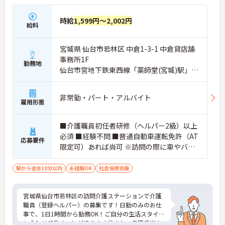
・夏季・冬季の特別休暇があり年間休日は113日し
っかりと休めます
時給
1,599円～2,002円
【安心の教育・チームサポート体制】
給料
・手厚い人員配置で困った時もすぐに相談可能です
・2日間のオンライン研修と個人のペースに合わせ
たOJTを実施しています
宮城県 仙台市若林区 中倉1-3-1 中倉貸店舗
事務所1F
勤務地
仙台市営地下鉄東西線「薬師堂(宮城)駅」徒
歩10分
非常勤・パート・アルバイト
雇用形態
■介護職員初任者研修（ヘルパー2級）以上
必須 ■経験不問 ■普通自動車運転免許（AT
応募要件
限定可）あれば尚可 ※訪問の際に車やバイ
ク稼働の場合
駅から徒歩10分以内
未経験OK
社会保険完備
宮城県仙台市若林区の訪問介護ステーションで介護
職員（登録ヘルパー）の募集です！日勤のみのお仕
事で、1日1時間から勤務OK！ご自分の生活スタイル
に合わせて働くことができます◎また、各種手当あ