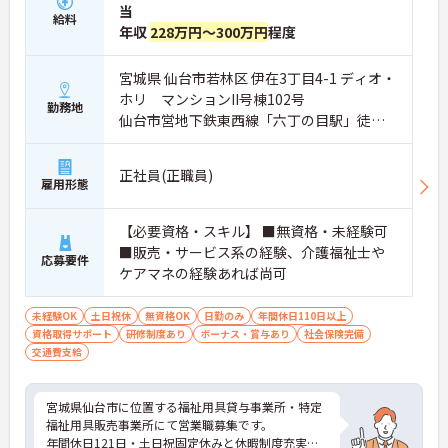
当
給料
年収
228万円～300万円
程度
宮城県 仙台市若林区 伊在3丁目4-1 ディオ・
ホリ マンションII号棟102号
勤務地
仙台市営地下鉄東西線「六丁の目駅」徒歩1
1分
正社員(正職員)
雇用形態
【必要資格・スキル】 ■無資格・未経験可
■販売・サービス系の経験、介護福祉士や
応募要件
ケアマネの経験あれば尚可
未経験OK
土日祝休
無資格OK
日勤のみ
年間休日110日以上
資格取得サポート
研修制度あり
ボーナス・賞与あり
社会保険完備
交通費支給
宮城県仙台市に位置する福祉用具貸与事業所・特定
福祉用具販売事業所にて営業職募集です。
年間休日121日・土日祝固定休みと休暇制度充実！