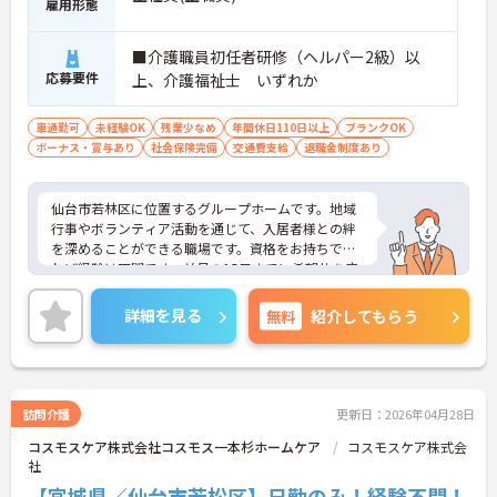
雇用形態
■介護職員初任者研修（ヘルパー2級）以
応募要件
上、介護福祉士 いずれか
車通勤可
未経験OK
残業少なめ
年間休日110日以上
ブランクOK
ボーナス・賞与あり
社会保険完備
交通費支給
退職金制度あり
仙台市若林区に位置するグループホームです。地域
行事やボランティア活動を通じて、入居者様との絆
を深めることができる職場です。資格をお持ちであ
れば経験は不問です。前月の15日までに希望休を申
請でき、また、連休取得も可能ですので、リフレッ
シュしながら働けます。定年制を撤廃し、長く働け
詳細を見る
無料
紹介してもらう
る制度も整っています。ご興味のある方には、面接
対策ポイントなど、さらに詳細をお話ししますので
お気軽にご相談ください！
訪問介護
更新日：2026年04月28日
コスモスケア株式会社コスモス一本杉ホームケア
コスモスケア株式会
社
【宮城県／仙台市若松区】日勤のみ！経験不問！