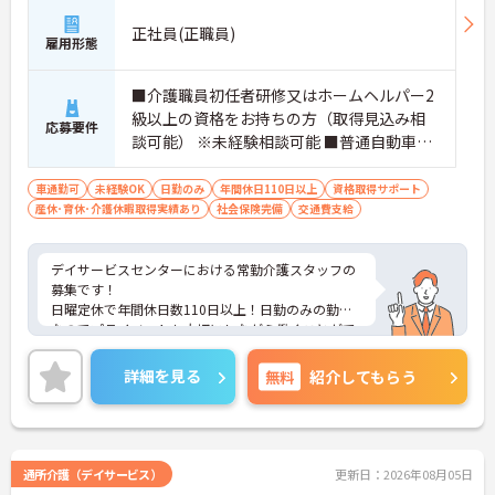
正社員(正職員)
雇用形態
■介護職員初任者研修又はホームヘルパー2
級以上の資格をお持ちの方（取得見込み相
応募要件
談可能） ※未経験相談可能 ■普通自動車運
転免許（AT限定可）
車通勤可
未経験OK
日勤のみ
年間休日110日以上
資格取得サポート
産休･育休･介護休暇取得実績あり
社会保険完備
交通費支給
デイサービスセンターにおける常勤介護スタッフの
募集です！
日曜定休で年間休日数110日以上！日勤のみの勤務
なのでプライベートも大切にしながら働くことがで
きます！
ご興味ある方には、面接のポイントなど、さらに詳
詳細を見る
無料
紹介してもらう
細をお話致しますのでお気軽にご相談ください。
通所介護（デイサービス）
更新日：2026年08月05日