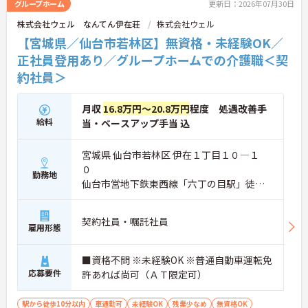
グループホーム
更新日：2026年07月30日
株式会社ウェル なんてん伊在荘
株式会社ウェル
【宮城県／仙台市若林区】無資格・未経験OK／
正社員登用あり／グループホームでの介護職＜契
約社員＞
月収
16.8万円～20.8万円
程度 処遇改善手
給料
当・ベースアップ手当 込
宮城県 仙台市若林区 伊在１丁目１０―１
０
勤務地
仙台市営地下鉄東西線「六丁の目駅」徒歩1
0分
契約社員・嘱託社員
雇用形態
■資格不問 ※未経験OK ※普通自動車運転免
応募要件
許あれば尚可（ＡＴ限定可）
駅から徒歩10分以内
車通勤可
未経験OK
残業少なめ
無資格OK