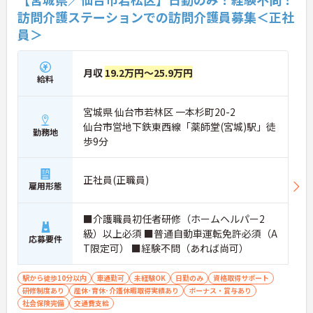
訪問介護ステーションでの訪問介護員募集＜正社
員＞
月収
19.2万円～25.9万円
給料
宮城県 仙台市若林区 一本杉町20-2
仙台市営地下鉄東西線「薬師堂(宮城)駅」徒
勤務地
歩9分
正社員(正職員)
雇用形態
■介護職員初任者研修（ホームヘルパー2
級）以上必須 ■普通自動車運転免許必須（A
応募要件
T限定可） ■経験不問（あれば尚可）
駅から徒歩10分以内
車通勤可
未経験OK
日勤のみ
資格取得サポート
研修制度あり
産休･育休･介護休暇取得実績あり
ボーナス・賞与あり
社会保険完備
交通費支給