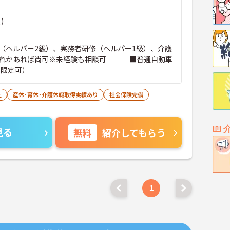
)
（ヘルパー2級）、実務者研修（ヘルパー1級）、介護
ずれかあれば尚可※未経験も相談可 ■普通自動車
T限定可）
上
産休･育休･介護休暇取得実績あり
社会保険完備
見る
無料
紹介してもらう
1