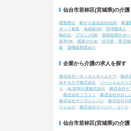
仙台市若林区(宮城県)の介
夜勤専従
駅から徒歩10分以内
車通
タッフ募集
未経験OK
管理職求人
勤のみ
ブランクOK
資格取得サポー
新卒OK
残業少なめ
託児所・育児補
給
退職金制度あり
企業から介護の求人を探す
株式会社ベネッセスタイルケア
株式
ＭＰＯケア株式会社
ソーシャルイン
１
ALSOK介護株式会社
株式会社ケ
株式会社ソラスト
株式会社やさし
株式会社サンガジャパン
株式会社川
ウェルズ
株式会社スーパー・コート
仙台市若林区(宮城県)の介