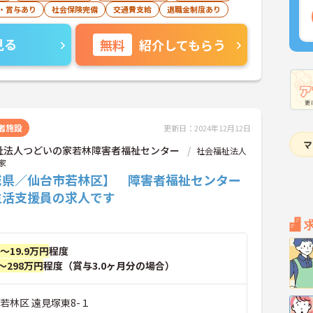
・賞与あり
社会保険完備
交通費支給
退職金制度あり
見る
無料
紹介してもらう
者施設
更新日：2024年12月12日
祉法人つどいの家若林障害者福祉センター
社会福祉法人
家
城県／仙台市若林区】 障害者福祉センター
生活支援員の求人です
円～19.9万円
程度
～298万円
程度（賞与3.0ヶ月分の場合）
若林区 遠見塚東8-１