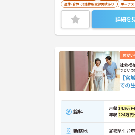
産休･育休･介護休暇取得実績あり
ボーナス
詳細を
障がい
社会福
つどいの
【宮
での
月収
14.9万
給料
年収
224万円
勤務地
宮城県 仙台市