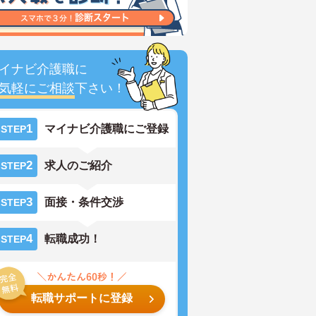
イナビ介護職に
気軽にご相談
下さい！
1
マイナビ介護職にご登録
STEP
2
求人のご紹介
STEP
3
面接・条件交渉
STEP
4
転職成功！
STEP
転職サポートに登録