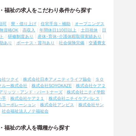
護・福祉の求人をこだわり条件から探す
勤可
寮・借り上げ
住宅手当・補助
オープニングス
無資格OK
高収入
年間休日110日以上
土日祝休
日
ト
研修制度あり
産休･育休･介護休暇取得実績あり
助あり
ボーナス・賞与あり
社会保険完備
交通費支
会社ツクイ
株式会社日本アメニティライフ協会
ＳＯ
クルー株式会社
株式会社SOYOKAZE
株式会社ケア２
アリッツ・アンド・パートナーズ
株式会社ニチイ学館
い手
株式会社ケア２１
株式会社ニチイケアパレス
島コーポレーション
株式会社アンビス
株式会社サン
社会福祉法人ノテ福祉会
護・福祉の求人を職種から探す