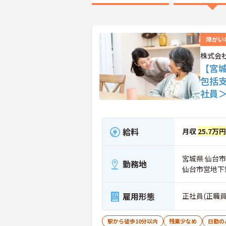
障がい
株式会
【宮
包括
社員
給料
月収
25.7万
宮城県 仙台市
勤務地
仙台市営地下
雇用形態
正社員(正職員
駅から徒歩10分以内
残業少なめ
日勤の