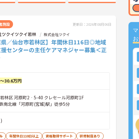
者施設
更新日：2026年08月06日
マ
社ツクイツクイ若林
株式会社ツクイ
お
城県／仙台市若林区】年間休日116日◎地域
支援センターの主任ケアマネジャー募集＜正
＞
円～30.6万円
若林区 河原町2‐5-40 クレセール河原町1F
鉄南北線「河原町(宮城)駅」徒歩5分
)
み
年間休日110日以上
資格取得サポート
研修制度あり