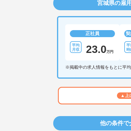
宮城県の雇
正社員
契
23.0
万円
※掲載中の求人情報をもとに平均
▲上
他の条件で