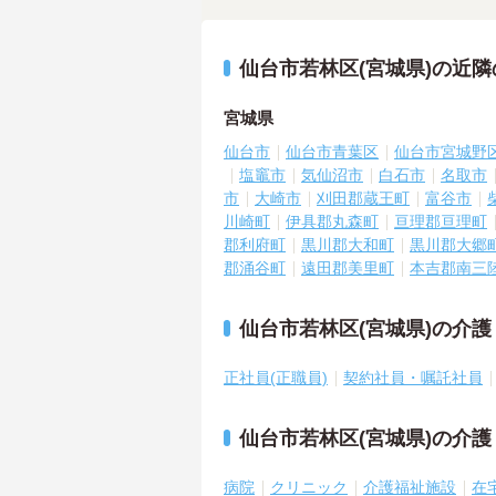
仙台市若林区(宮城県)の近
宮城県
仙台市
仙台市青葉区
仙台市宮城野
塩竈市
気仙沼市
白石市
名取市
市
大崎市
刈田郡蔵王町
富谷市
川崎町
伊具郡丸森町
亘理郡亘理町
郡利府町
黒川郡大和町
黒川郡大郷
郡涌谷町
遠田郡美里町
本吉郡南三
仙台市若林区(宮城県)の介
正社員(正職員)
契約社員・嘱託社員
仙台市若林区(宮城県)の介
病院
クリニック
介護福祉施設
在