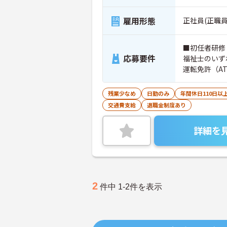
雇用形態
正社員(正職員
■初任者研修
応募要件
福祉士のい
運転免許（A
残業少なめ
日勤のみ
年間休日110日以
交通費支給
退職金制度あり
詳細を
2
件中 1-2件を表示