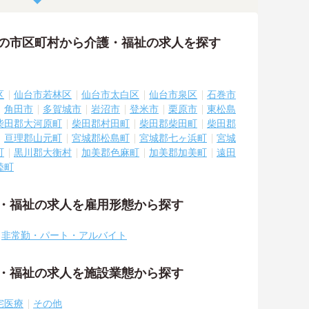
隣の市区町村から介護・福祉の求人を探す
区
仙台市若林区
仙台市太白区
仙台市泉区
石巻市
角田市
多賀城市
岩沼市
登米市
栗原市
東松島
柴田郡大河原町
柴田郡村田町
柴田郡柴田町
柴田郡
亘理郡山元町
宮城郡松島町
宮城郡七ヶ浜町
宮城
町
黒川郡大衡村
加美郡色麻町
加美郡加美町
遠田
陸町
護・福祉の求人を雇用形態から探す
非常勤・パート・アルバイト
護・福祉の求人を施設業態から探す
宅医療
その他