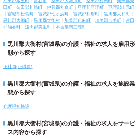
刈田郡蔵王町
富谷市
柴田郡大河原町
柴田郡村田町
柴田郡柴
田町
柴田郡川崎町
伊具郡丸森町
亘理郡亘理町
亘理郡山元町
宮城郡松島町
宮城郡七ヶ浜町
宮城郡利府町
黒川郡大和町
黒川郡大郷町
黒川郡大衡村
加美郡色麻町
加美郡加美町
遠田
郡涌谷町
遠田郡美里町
本吉郡南三陸町
黒川郡大衡村(宮城県)の介護・福祉の求人を雇用形
態から探す
正社員(正職員)
黒川郡大衡村(宮城県)の介護・福祉の求人を施設業
態から探す
介護福祉施設
黒川郡大衡村(宮城県)の介護・福祉の求人をサービ
ス内容から探す