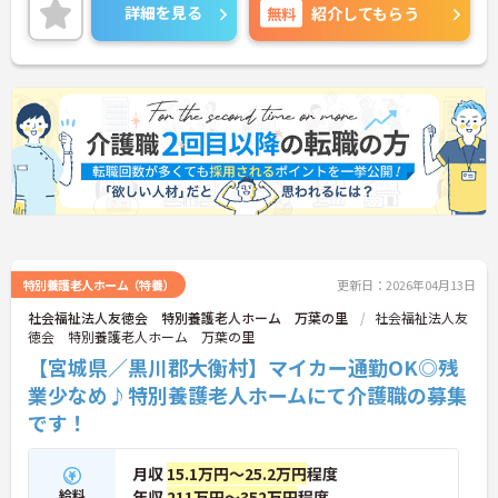
に詳細をお話いたしますので、お気軽にご相談くだ
詳細を見る
無料
紹介してもらう
さい。
特別養護老人ホーム（特養）
更新日：2026年04月13日
社会福祉法人友徳会 特別養護老人ホーム 万葉の里
社会福祉法人友
徳会 特別養護老人ホーム 万葉の里
【宮城県／黒川郡大衡村】マイカー通勤OK◎残
業少なめ♪特別養護老人ホームにて介護職の募集
です！
月収
15.1万円～25.2万円
程度
給料
年収
211万円～352万円
程度