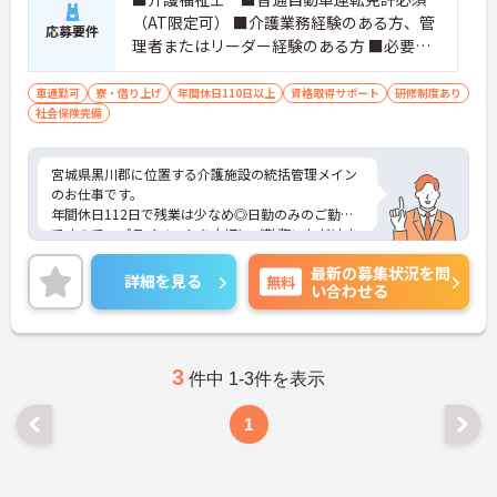
（AT限定可） ■介護業務経験のある方、管
応募要件
理者またはリーダー経験のある方 ■必要なP
Cスキル：エクセル・ワードの基本操作
車通勤可
寮・借り上げ
年間休日110日以上
資格取得サポート
研修制度あり
社会保険完備
宮城県黒川郡に位置する介護施設の統括管理メイン
のお仕事です。
年間休日112日で残業は少なめ◎日勤のみのご勤務
ですので、プライベートを大切にご勤務いただけま
す。
最新の募集状況を問
ご興味ある方には、面接対策ポイントなど、さらに
詳細を見る
無料
い合わせる
詳細をお話しいたしますのでお気軽にご相談くださ
い！
3
件中 1-3件を表示
1