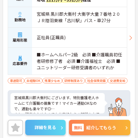
宮城県 黒川郡大衡村 大衡字大童７番地２０
勤務地
ＪＲ陸羽東線「古川駅」バス・車27分
正社員(正職員)
雇用形態
■ホームヘルパー2級 必須 ■介護職員初任
者研修修了者 必須 ■介護福祉士 必須 ■
応募要件
ユニットリーダー研修受講者のいずれか
車通勤可
未経験OK
残業少なめ
研修制度あり
社会保険完備
交通費支給
宮城県黒川郡大衡村にございます、特別養護老人ホ
ームにて介護職の募集です！マイカー通勤OKなの
で、通勤も楽々です◎
また、残業少なめなのでお仕事終わりの時間を大切
にできます！
ご興味のある方は、マイナビ介護職までお問い合わ
詳細を見る
無料
紹介してもらう
せください。