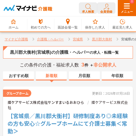
0
0
求人検索
会員登録
メニュー
ホーム
初めての方へ
面談会場一覧
保存した求人
最近見た求人
マイナビ介護職
介護職・ヘルパー
宮城県
黒川郡大衡村
宮城県の
黒川郡大衡村(宮城県)の介護職・ヘルパー
の求人・転職一覧
3
この条件の介護・福祉求人数
非公開求人
件 ＋
おすすめ順
新着順
月収順
年収順
グループホーム
更新日：2026年07月16日
燦ケアサービス株式会社サンすまいるおおひら
燦ケアサービス株式会
社
【宮城県／黒川郡大衡村】研修制度あり◎未経験
の方も安心☆グループホームにて介護士募集＜常
勤＞