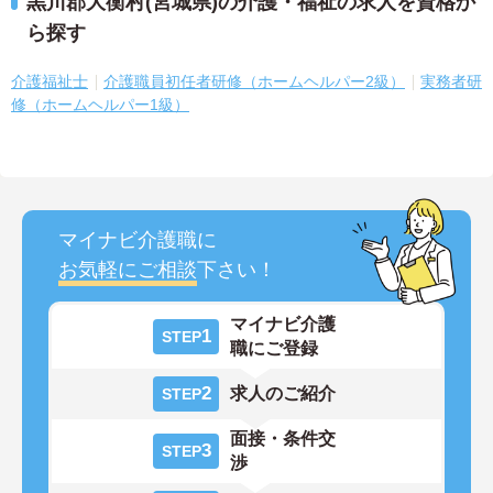
黒川郡大衡村(宮城県)の介護・福祉の求人を資格か
ら探す
介護福祉士
介護職員初任者研修（ホームヘルパー2級）
実務者研
修（ホームヘルパー1級）
マイナビ介護職に
お気軽にご相談
下さい！
マイナビ介護
1
STEP
職にご登録
2
求人のご紹介
STEP
面接・条件交
3
STEP
渉