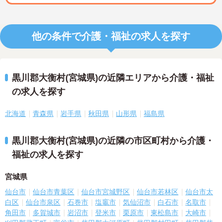
他の条件で介護・福祉の求人を探す
黒川郡大衡村(宮城県)の近隣エリアから介護・福祉
の求人を探す
北海道
青森県
岩手県
秋田県
山形県
福島県
黒川郡大衡村(宮城県)の近隣の市区町村から介護・
福祉の求人を探す
宮城県
仙台市
仙台市青葉区
仙台市宮城野区
仙台市若林区
仙台市太
白区
仙台市泉区
石巻市
塩竈市
気仙沼市
白石市
名取市
角田市
多賀城市
岩沼市
登米市
栗原市
東松島市
大崎市