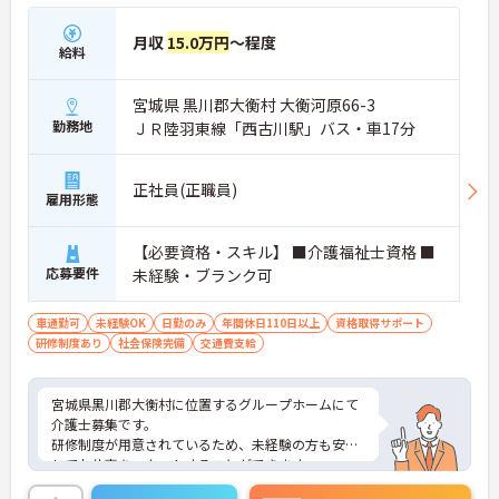
月収
15.0万円
～程度
給料
宮城県 黒川郡大衡村 大衡河原66-3
勤務地
ＪＲ陸羽東線「西古川駅」バス・車17分
正社員(正職員)
雇用形態
【必要資格・スキル】 ■介護福祉士資格 ■
応募要件
未経験・ブランク可
車通勤可
未経験OK
日勤のみ
年間休日110日以上
資格取得サポート
研修制度あり
社会保険完備
交通費支給
宮城県黒川郡大衡村に位置するグループホームにて
介護士募集です。
研修制度が用意されているため、未経験の方も安心
してお仕事をスタートすることができます。
ご興味のある方には、面接対策ポイントなど、さら