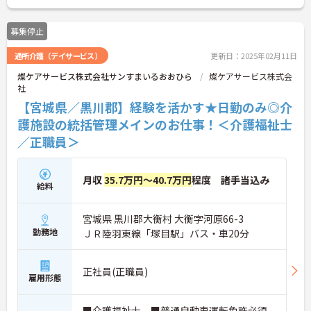
募集停止
通所介護（デイサービス）
更新日：2025年02月11日
燦ケアサービス株式会社サンすまいるおおひら
燦ケアサービス株式会
社
【宮城県／黒川郡】経験を活かす★日勤のみ◎介
護施設の統括管理メインのお仕事！＜介護福祉士
／正職員＞
月収
35.7万円～40.7万円
程度 諸手当込み
給料
宮城県 黒川郡大衡村 大衡字河原66-3
勤務地
ＪＲ陸羽東線「塚目駅」バス・車20分
正社員(正職員)
雇用形態
■介護福祉士 ■普通自動車運転免許必須